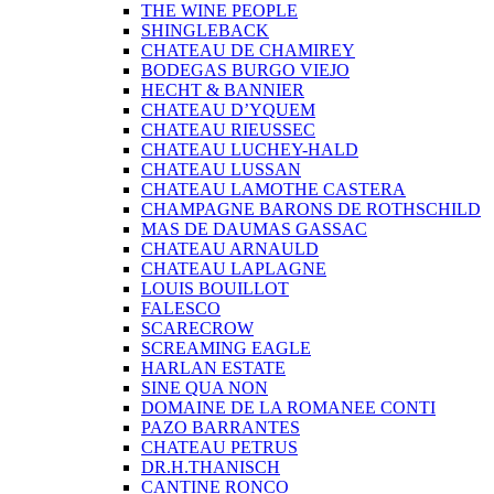
THE WINE PEOPLE
SHINGLEBACK
CHATEAU DE CHAMIREY
BODEGAS BURGO VIEJO
HECHT & BANNIER
CHATEAU D’YQUEM
CHATEAU RIEUSSEC
CHATEAU LUCHEY-HALD
CHATEAU LUSSAN
CHATEAU LAMOTHE CASTERA
CHAMPAGNE BARONS DE ROTHSCHILD
MAS DE DAUMAS GASSAC
CHATEAU ARNAULD
CHATEAU LAPLAGNE
LOUIS BOUILLOT
FALESCO
SCARECROW
SCREAMING EAGLE
HARLAN ESTATE
SINE QUA NON
DOMAINE DE LA ROMANEE CONTI
PAZO BARRANTES
CHATEAU PETRUS
DR.H.THANISCH
CANTINE RONCO