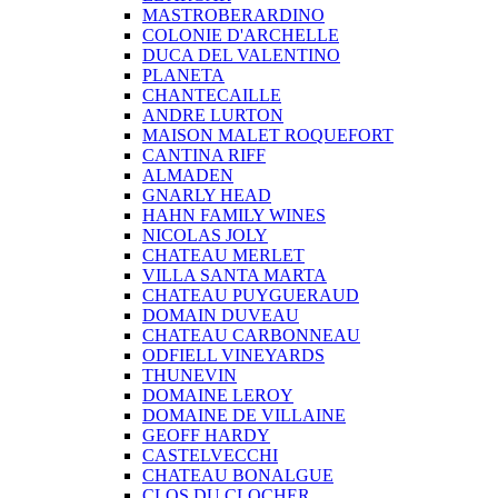
MASTROBERARDINO
COLONIE D'ARCHELLE
DUCA DEL VALENTINO
PLANETA
CHANTECAILLE
ANDRE LURTON
MAISON MALET ROQUEFORT
CANTINA RIFF
ALMADEN
GNARLY HEAD
HAHN FAMILY WINES
NICOLAS JOLY
CHATEAU MERLET
VILLA SANTA MARTA
CHATEAU PUYGUERAUD
DOMAIN DUVEAU
CHATEAU CARBONNEAU
ODFIELL VINEYARDS
THUNEVIN
DOMAINE LEROY
DOMAINE DE VILLAINE
GEOFF HARDY
CASTELVECCHI
CHATEAU BONALGUE
CLOS DU CLOCHER