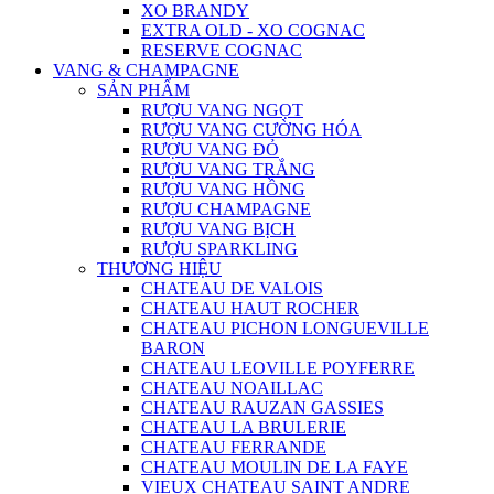
XO BRANDY
EXTRA OLD - XO COGNAC
RESERVE COGNAC
VANG & CHAMPAGNE
SẢN PHẨM
RƯỢU VANG NGỌT
RƯỢU VANG CƯỜNG HÓA
RƯỢU VANG ĐỎ
RƯỢU VANG TRẮNG
RƯỢU VANG HỒNG
RƯỢU CHAMPAGNE
RƯỢU VANG BỊCH
RƯỢU SPARKLING
THƯƠNG HIỆU
CHATEAU DE VALOIS
CHATEAU HAUT ROCHER
CHATEAU PICHON LONGUEVILLE
BARON
CHATEAU LEOVILLE POYFERRE
CHATEAU NOAILLAC
CHATEAU RAUZAN GASSIES
CHATEAU LA BRULERIE
CHATEAU FERRANDE
CHATEAU MOULIN DE LA FAYE
VIEUX CHATEAU SAINT ANDRE