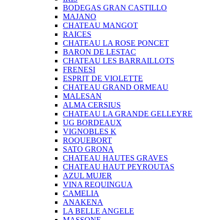
BODEGAS GRAN CASTILLO
MAJANO
CHATEAU MANGOT
RAICES
CHATEAU LA ROSE PONCET
BARON DE LESTAC
CHATEAU LES BARRAILLOTS
FRENESI
ESPRIT DE VIOLETTE
CHATEAU GRAND ORMEAU
MALESAN
ALMA CERSIUS
CHATEAU LA GRANDE GELLEYRE
UG BORDEAUX
VIGNOBLES K
ROQUEBORT
SATO GRONA
CHATEAU HAUTES GRAVES
CHATEAU HAUT PEYROUTAS
AZUL MUJER
VINA REQUINGUA
CAMELIA
ANAKENA
LA BELLE ANGELE
MASSONE