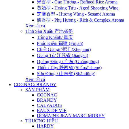
米香型 - Gạo Hương - Refined Rice Aroma
黄酒型 - Hoàng Tửu - Aged Shaoxing Wine
芝麻香型 - Hương Vừng - Sesame Aroma
馥香型 - Phụ Hương - Rich & Complex Aroma
Xem tất cả
Tỉnh Sản Xuất/ 产地省份
Trùng Khánh/ 重庆
Phúc Kiến/ 福建 (Fujian)
Chiết Giang/ 浙江 (Zhejiang)
Giang Tô/ 江苏省 (Jiangsu)
Quảng Đông / 广东 (Guǎngdōng)
Thiểm Tây/ 陝西省 (Shǎnxī sheng)
Sơn Đông / 山东省 (Shāndōng)
Xem tất cả
COGNAC/ BRANDY
SẢN PHẨM
COGNAC
BRANDY
CALVADOS
EAUX DE VIE
DOMAINE JEAN MARC MOREY
THƯƠNG HIỆU
HARDY