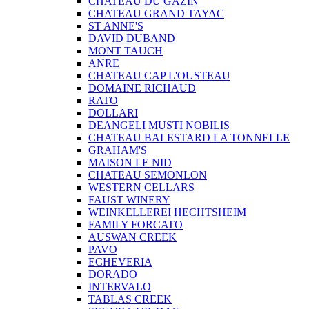
CHATEAU DU GAZIN
CHATEAU GRAND TAYAC
ST ANNE'S
DAVID DUBAND
MONT TAUCH
ANRE
CHATEAU CAP L'OUSTEAU
DOMAINE RICHAUD
RATO
DOLLARI
DEANGELI MUSTI NOBILIS
CHATEAU BALESTARD LA TONNELLE
GRAHAM'S
MAISON LE NID
CHATEAU SEMONLON
WESTERN CELLARS
FAUST WINERY
WEINKELLEREI HECHTSHEIM
FAMILY FORCATO
AUSWAN CREEK
PAVO
ECHEVERIA
DORADO
INTERVALO
TABLAS CREEK