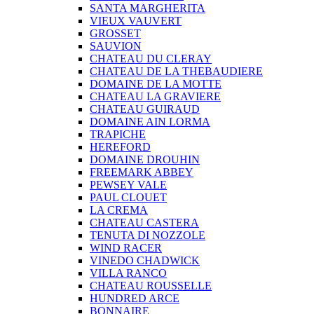
SANTA MARGHERITA
VIEUX VAUVERT
GROSSET
SAUVION
CHATEAU DU CLERAY
CHATEAU DE LA THEBAUDIERE
DOMAINE DE LA MOTTE
CHATEAU LA GRAVIERE
CHATEAU GUIRAUD
DOMAINE AIN LORMA
TRAPICHE
HEREFORD
DOMAINE DROUHIN
FREEMARK ABBEY
PEWSEY VALE
PAUL CLOUET
LA CREMA
CHATEAU CASTERA
TENUTA DI NOZZOLE
WIND RACER
VINEDO CHADWICK
VILLA RANCO
CHATEAU ROUSSELLE
HUNDRED ARCE
BONNAIRE