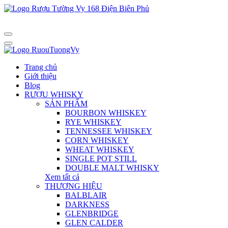
Trang chủ
Giới thiệu
Blog
RƯỢU WHISKY
SẢN PHẨM
BOURBON WHISKEY
RYE WHISKEY
TENNESSEE WHISKEY
CORN WHISKEY
WHEAT WHISKEY
SINGLE POT STILL
DOUBLE MALT WHISKY
Xem tất cả
THƯƠNG HIỆU
BALBLAIR
DARKNESS
GLENBRIDGE
GLEN CALDER