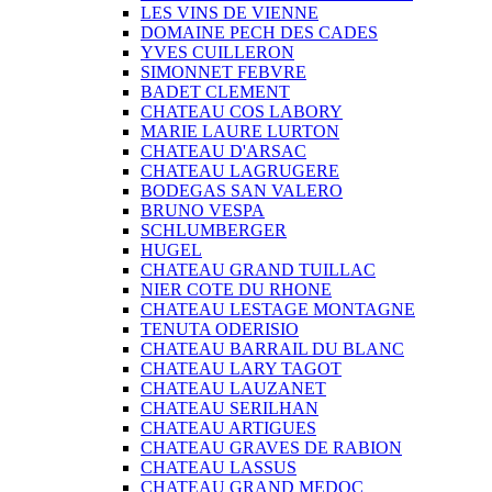
LES VINS DE VIENNE
DOMAINE PECH DES CADES
YVES CUILLERON
SIMONNET FEBVRE
BADET CLEMENT
CHATEAU COS LABORY
MARIE LAURE LURTON
CHATEAU D'ARSAC
CHATEAU LAGRUGERE
BODEGAS SAN VALERO
BRUNO VESPA
SCHLUMBERGER
HUGEL
CHATEAU GRAND TUILLAC
NIER COTE DU RHONE
CHATEAU LESTAGE MONTAGNE
TENUTA ODERISIO
CHATEAU BARRAIL DU BLANC
CHATEAU LARY TAGOT
CHATEAU LAUZANET
CHATEAU SERILHAN
CHATEAU ARTIGUES
CHATEAU GRAVES DE RABION
CHATEAU LASSUS
CHATEAU GRAND MEDOC