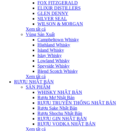
FOX FITZGERALD
ELIXIR DISTILLERS
GLEN DENNY
SILVER SEAL
WILSON & MORGAN
Xem tất cả
Vùng Sản Xuất
Campbeltown Whisky
Highland Whisky
Island Whisky
Islay Whisky
Lowland Whisky
Speyside Whisky
Blend Scotch Whisky
Xem tất cả
RƯỢU NHẬT BẢN
SẢN PHẨM
WHISKY NHẬT BẢN
Rượu Mơ Nhật Bản
RƯỢU TRUYỀN THỐNG NHẬT BẢN
Rượu Sake Nhật Bản
Rượu Shochu Nhật Bản
RƯỢU GIN NHẬT BẢN
RƯỢU VODKA NHẬT BẢN
Xem tất cả