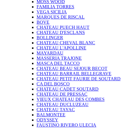
MOSS WOOD
FAMILIA TORRES
VEGA SICILIA
MARQUES DE RISCAL
BOVE
CHATEAU PUECH HAUT
CHATEAU D'ESCLANS
BOLLINGER
CHATEAU CHEVAL BLANC
CHATEAU L'APOLLINE
MAYARDAU
MASSERIA TRAJONE
MASCA DEL TACCO
CHATEAU BEAU SEJOUR BECOT
CHATEAU BARRAIL BELLEGRAVE
CHATEAU PETIT FAURIE DE SOUTARD
CA DEL BOSCO
CHATEAU CADET SOUTARD
CHATEAU DE PRESSAC
VIEUX CHATEAU DES COMBES
CHATEAU DUCLUZEAU
CHATEAU TAYAC
BALMONTEE
ODYSSEY
FAUSTINO RIVERO ULECIA