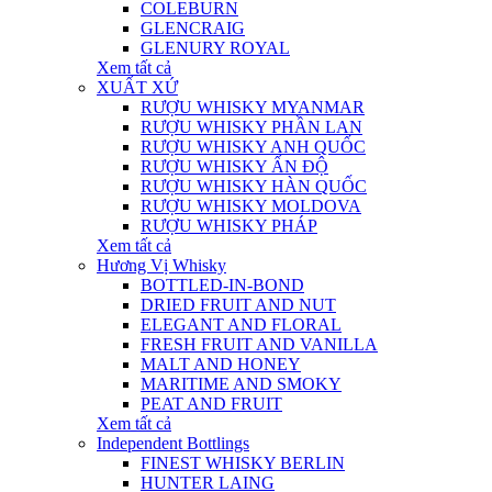
COLEBURN
GLENCRAIG
GLENURY ROYAL
Xem tất cả
XUẤT XỨ
RƯỢU WHISKY MYANMAR
RƯỢU WHISKY PHẦN LAN
RƯỢU WHISKY ANH QUỐC
RƯỢU WHISKY ẤN ĐỘ
RƯỢU WHISKY HÀN QUỐC
RƯỢU WHISKY MOLDOVA
RƯỢU WHISKY PHÁP
Xem tất cả
Hương Vị Whisky
BOTTLED-IN-BOND
DRIED FRUIT AND NUT
ELEGANT AND FLORAL
FRESH FRUIT AND VANILLA
MALT AND HONEY
MARITIME AND SMOKY
PEAT AND FRUIT
Xem tất cả
Independent Bottlings
FINEST WHISKY BERLIN
HUNTER LAING