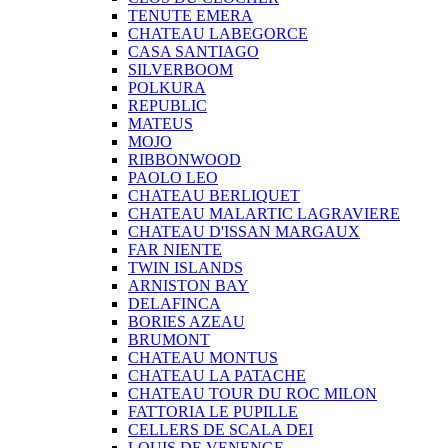
TENUTE EMERA
CHATEAU LABEGORCE
CASA SANTIAGO
SILVERBOOM
POLKURA
REPUBLIC
MATEUS
MOJO
RIBBONWOOD
PAOLO LEO
CHATEAU BERLIQUET
CHATEAU MALARTIC LAGRAVIERE
CHATEAU D'ISSAN MARGAUX
FAR NIENTE
TWIN ISLANDS
ARNISTON BAY
DELAFINCA
BORIES AZEAU
BRUMONT
CHATEAU MONTUS
CHATEAU LA PATACHE
CHATEAU TOUR DU ROC MILON
FATTORIA LE PUPILLE
CELLERS DE SCALA DEI
LOUIS DE VENENGE