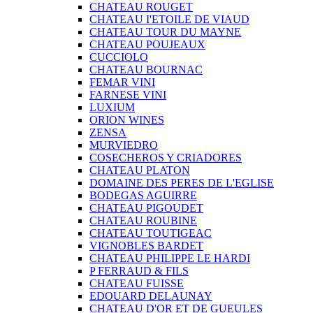
CHATEAU ROUGET
CHATEAU I'ETOILE DE VIAUD
CHATEAU TOUR DU MAYNE
CHATEAU POUJEAUX
CUCCIOLO
CHATEAU BOURNAC
FEMAR VINI
FARNESE VINI
LUXIUM
ORION WINES
ZENSA
MURVIEDRO
COSECHEROS Y CRIADORES
CHATEAU PLATON
DOMAINE DES PERES DE L'EGLISE
BODEGAS AGUIRRE
CHATEAU PIGOUDET
CHATEAU ROUBINE
CHATEAU TOUTIGEAC
VIGNOBLES BARDET
CHATEAU PHILIPPE LE HARDI
P FERRAUD & FILS
CHATEAU FUISSE
EDOUARD DELAUNAY
CHATEAU D'OR ET DE GUEULES