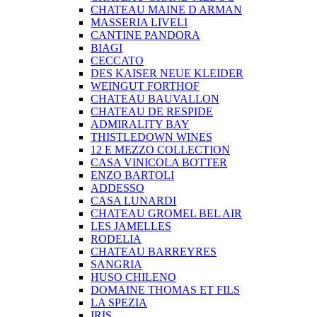
CHATEAU MAINE D ARMAN
MASSERIA LIVELI
CANTINE PANDORA
BIAGI
CECCATO
DES KAISER NEUE KLEIDER
WEINGUT FORTHOF
CHATEAU BAUVALLON
CHATEAU DE RESPIDE
ADMIRALITY BAY
THISTLEDOWN WINES
12 E MEZZO COLLECTION
CASA VINICOLA BOTTER
ENZO BARTOLI
ADDESSO
CASA LUNARDI
CHATEAU GROMEL BEL AIR
LES JAMELLES
RODELIA
CHATEAU BARREYRES
SANGRIA
HUSO CHILENO
DOMAINE THOMAS ET FILS
LA SPEZIA
IRIS