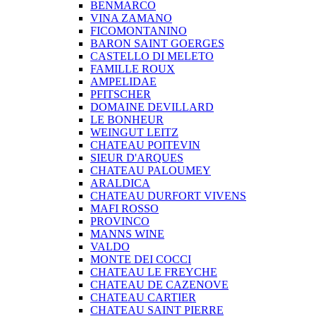
BENMARCO
VINA ZAMANO
FICOMONTANINO
BARON SAINT GOERGES
CASTELLO DI MELETO
FAMILLE ROUX
AMPELIDAE
PFITSCHER
DOMAINE DEVILLARD
LE BONHEUR
WEINGUT LEITZ
CHATEAU POITEVIN
SIEUR D'ARQUES
CHATEAU PALOUMEY
ARALDICA
CHATEAU DURFORT VIVENS
MAFI ROSSO
PROVINCO
MANNS WINE
VALDO
MONTE DEI COCCI
CHATEAU LE FREYCHE
CHATEAU DE CAZENOVE
CHATEAU CARTIER
CHATEAU SAINT PIERRE