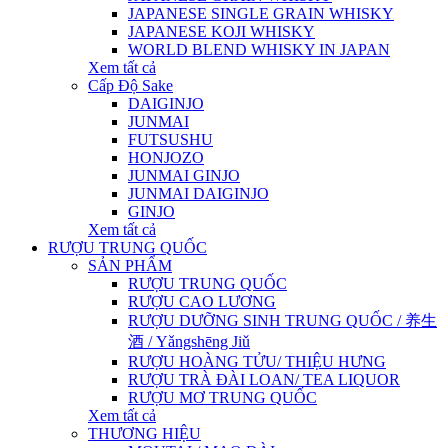
JAPANESE SINGLE GRAIN WHISKY
JAPANESE KOJI WHISKY
WORLD BLEND WHISKY IN JAPAN
Xem tất cả
Cấp Độ Sake
DAIGINJO
JUNMAI
FUTSUSHU
HONJOZO
JUNMAI GINJO
JUNMAI DAIGINJO
GINJO
Xem tất cả
RƯỢU TRUNG QUỐC
SẢN PHẨM
RƯỢU TRUNG QUỐC
RƯỢU CAO LƯƠNG
RƯỢU DƯỠNG SINH TRUNG QUỐC / 养生
酒 / Yǎngshēng Jiǔ
RƯỢU HOÀNG TỬU/ THIỆU HƯNG
RƯỢU TRÀ ĐÀI LOAN/ TEA LIQUOR
RƯỢU MƠ TRUNG QUỐC
Xem tất cả
THƯƠNG HIỆU