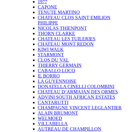
1977
CAPONE
TENUTE MARTINO
CHATEAU CLOS SAINT EMILION
PHILIPPE
NICOLAS THIENPONT
THORN CLARKE
CHATEAU LES TUILERIES
CHATEAU MONT REDON
KIWI WALK
STARMONT
CLOS DU VAL
THIERRY GERMAIN
CABALLO LOCO
IL BORRO
LA GUYENNOISE
DONATELLA CINELLI COLOMBINI
CHATEAU D’ARMAJAN DES ORMES
ADVINI SOUTH AFRICAN ESTATES
CANTARUTTI
CHAMPAGNE VINCENT LEGLANTIER
ALAIN BRUMONT
WELMOED
VILLABELLA
AUTREAU DE CHAMPILLON