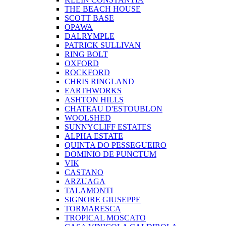
THE BEACH HOUSE
SCOTT BASE
OPAWA
DALRYMPLE
PATRICK SULLIVAN
RING BOLT
OXFORD
ROCKFORD
CHRIS RINGLAND
EARTHWORKS
ASHTON HILLS
CHATEAU D'ESTOUBLON
WOOLSHED
SUNNYCLIFF ESTATES
ALPHA ESTATE
QUINTA DO PESSEGUEIRO
DOMINIO DE PUNCTUM
VIK
CASTANO
ARZUAGA
TALAMONTI
SIGNORE GIUSEPPE
TORMARESCA
TROPICAL MOSCATO