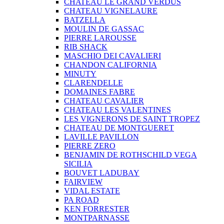
CHATEAU LE GRAND VERDUS
CHATEAU VIGNELAURE
BATZELLA
MOULIN DE GASSAC
PIERRE LAROUSSE
RIB SHACK
MASCHIO DEI CAVALIERI
CHANDON CALIFORNIA
MINUTY
CLARENDELLE
DOMAINES FABRE
CHATEAU CAVALIER
CHATEAU LES VALENTINES
LES VIGNERONS DE SAINT TROPEZ
CHATEAU DE MONTGUERET
LAVILLE PAVILLON
PIERRE ZERO
BENJAMIN DE ROTHSCHILD VEGA
SICILIA
BOUVET LADUBAY
FAIRVIEW
VIDAL ESTATE
PA ROAD
KEN FORRESTER
MONTPARNASSE