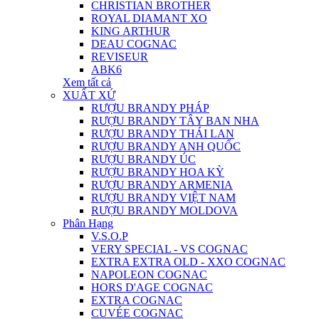
CHRISTIAN BROTHER
ROYAL DIAMANT XO
KING ARTHUR
DEAU COGNAC
REVISEUR
ABK6
Xem tất cả
XUẤT XỨ
RƯỢU BRANDY PHÁP
RƯỢU BRANDY TÂY BAN NHA
RƯỢU BRANDY THÁI LAN
RƯỢU BRANDY ANH QUỐC
RƯỢU BRANDY ÚC
RƯỢU BRANDY HOA KỲ
RƯỢU BRANDY ARMENIA
RƯỢU BRANDY VIỆT NAM
RƯỢU BRANDY MOLDOVA
Phân Hạng
V.S.O.P
VERY SPECIAL - VS COGNAC
EXTRA EXTRA OLD - XXO COGNAC
NAPOLEON COGNAC
HORS D'AGE COGNAC
EXTRA COGNAC
CUVÉE COGNAC