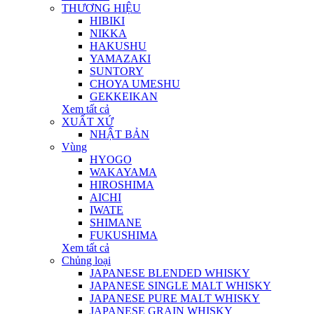
THƯƠNG HIỆU
HIBIKI
NIKKA
HAKUSHU
YAMAZAKI
SUNTORY
CHOYA UMESHU
GEKKEIKAN
Xem tất cả
XUẤT XỨ
NHẬT BẢN
Vùng
HYOGO
WAKAYAMA
HIROSHIMA
AICHI
IWATE
SHIMANE
FUKUSHIMA
Xem tất cả
Chủng loại
JAPANESE BLENDED WHISKY
JAPANESE SINGLE MALT WHISKY
JAPANESE PURE MALT WHISKY
JAPANESE GRAIN WHISKY