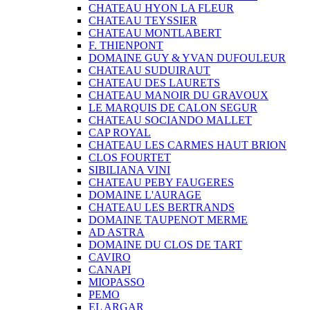
CHATEAU HYON LA FLEUR
CHATEAU TEYSSIER
CHATEAU MONTLABERT
F. THIENPONT
DOMAINE GUY & YVAN DUFOULEUR
CHATEAU SUDUIRAUT
CHATEAU DES LAURETS
CHATEAU MANOIR DU GRAVOUX
LE MARQUIS DE CALON SEGUR
CHATEAU SOCIANDO MALLET
CAP ROYAL
CHATEAU LES CARMES HAUT BRION
CLOS FOURTET
SIBILIANA VINI
CHATEAU PEBY FAUGERES
DOMAINE L'AURAGE
CHATEAU LES BERTRANDS
DOMAINE TAUPENOT MERME
AD ASTRA
DOMAINE DU CLOS DE TART
CAVIRO
CANAPI
MIOPASSO
PEMO
EL ARGAR