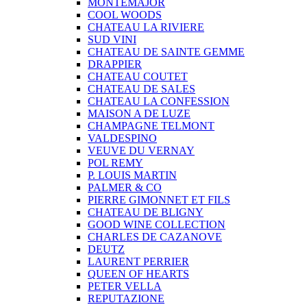
MONTEMAJOR
COOL WOODS
CHATEAU LA RIVIERE
SUD VINI
CHATEAU DE SAINTE GEMME
DRAPPIER
CHATEAU COUTET
CHATEAU DE SALES
CHATEAU LA CONFESSION
MAISON A DE LUZE
CHAMPAGNE TELMONT
VALDESPINO
VEUVE DU VERNAY
POL REMY
P. LOUIS MARTIN
PALMER & CO
PIERRE GIMONNET ET FILS
CHATEAU DE BLIGNY
GOOD WINE COLLECTION
CHARLES DE CAZANOVE
DEUTZ
LAURENT PERRIER
QUEEN OF HEARTS
PETER VELLA
REPUTAZIONE