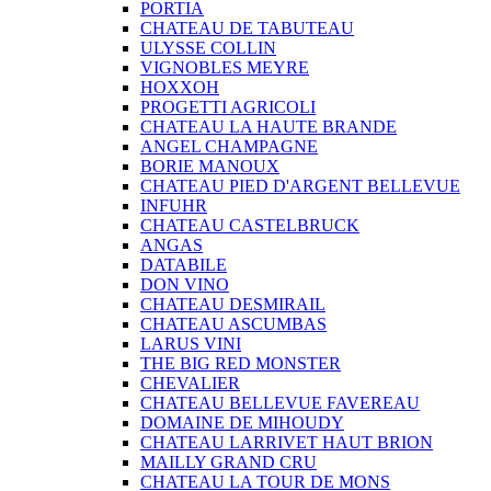
PORTIA
CHATEAU DE TABUTEAU
ULYSSE COLLIN
VIGNOBLES MEYRE
HOXXOH
PROGETTI AGRICOLI
CHATEAU LA HAUTE BRANDE
ANGEL CHAMPAGNE
BORIE MANOUX
CHATEAU PIED D'ARGENT BELLEVUE
INFUHR
CHATEAU CASTELBRUCK
ANGAS
DATABILE
DON VINO
CHATEAU DESMIRAIL
CHATEAU ASCUMBAS
LARUS VINI
THE BIG RED MONSTER
CHEVALIER
CHATEAU BELLEVUE FAVEREAU
DOMAINE DE MIHOUDY
CHATEAU LARRIVET HAUT BRION
MAILLY GRAND CRU
CHATEAU LA TOUR DE MONS