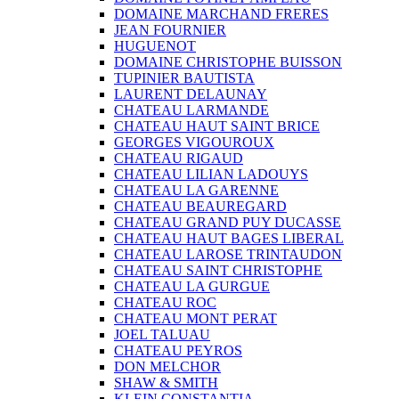
DOMAINE MARCHAND FRERES
JEAN FOURNIER
HUGUENOT
DOMAINE CHRISTOPHE BUISSON
TUPINIER BAUTISTA
LAURENT DELAUNAY
CHATEAU LARMANDE
CHATEAU HAUT SAINT BRICE
GEORGES VIGOUROUX
CHATEAU RIGAUD
CHATEAU LILIAN LADOUYS
CHATEAU LA GARENNE
CHATEAU BEAUREGARD
CHATEAU GRAND PUY DUCASSE
CHATEAU HAUT BAGES LIBERAL
CHATEAU LAROSE TRINTAUDON
CHATEAU SAINT CHRISTOPHE
CHATEAU LA GURGUE
CHATEAU ROC
CHATEAU MONT PERAT
JOEL TALUAU
CHATEAU PEYROS
DON MELCHOR
SHAW & SMITH
KLEIN CONSTANTIA