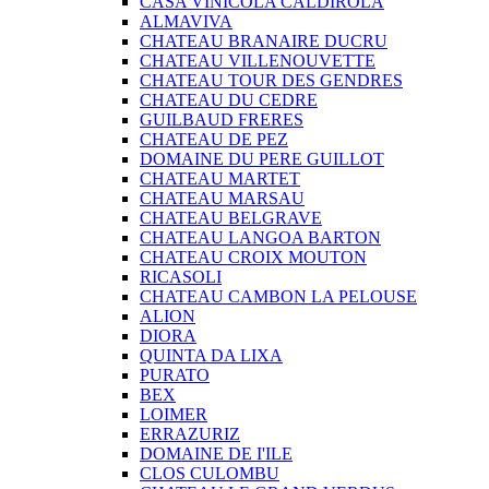
CASA VINICOLA CALDIROLA
ALMAVIVA
CHATEAU BRANAIRE DUCRU
CHATEAU VILLENOUVETTE
CHATEAU TOUR DES GENDRES
CHATEAU DU CEDRE
GUILBAUD FRERES
CHATEAU DE PEZ
DOMAINE DU PERE GUILLOT
CHATEAU MARTET
CHATEAU MARSAU
CHATEAU BELGRAVE
CHATEAU LANGOA BARTON
CHATEAU CROIX MOUTON
RICASOLI
CHATEAU CAMBON LA PELOUSE
ALION
DIORA
QUINTA DA LIXA
PURATO
BEX
LOIMER
ERRAZURIZ
DOMAINE DE I'ILE
CLOS CULOMBU