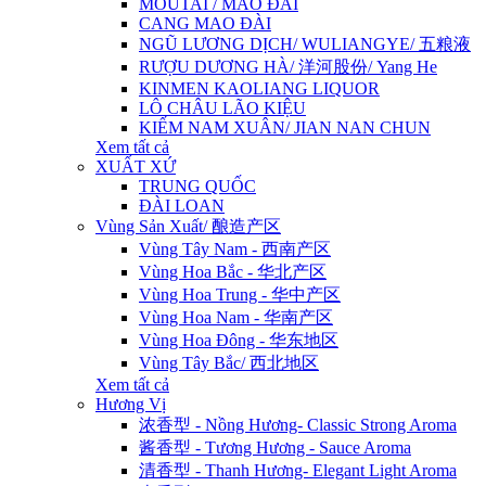
MOUTAI / MAO ĐÀI
CANG MAO ĐÀI
NGŨ LƯƠNG DỊCH/ WULIANGYE/ 五粮液
RƯỢU DƯƠNG HÀ/ 洋河股份/ Yang He
KINMEN KAOLIANG LIQUOR
LÔ CHÂU LÃO KIỆU
KIẾM NAM XUÂN/ JIAN NAN CHUN
Xem tất cả
XUẤT XỨ
TRUNG QUỐC
ĐÀI LOAN
Vùng Sản Xuất/ 酿造产区
Vùng Tây Nam - 西南产区
Vùng Hoa Bắc - 华北产区
Vùng Hoa Trung - 华中产区
Vùng Hoa Nam - 华南产区
Vùng Hoa Đông - 华东地区
Vùng Tây Bắc/ 西北地区
Xem tất cả
Hương Vị
浓香型 - Nồng Hương- Classic Strong Aroma
酱香型 - Tương Hương - Sauce Aroma
清香型 - Thanh Hương- Elegant Light Aroma