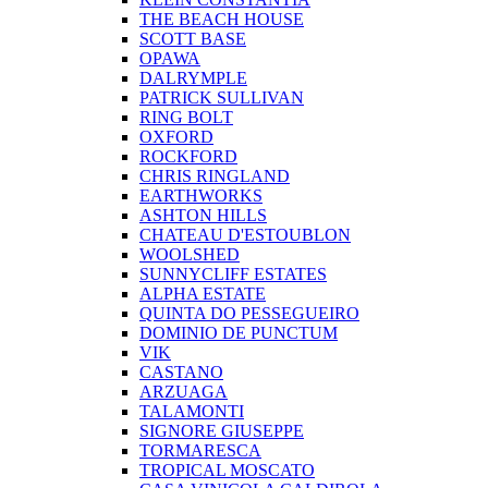
THE BEACH HOUSE
SCOTT BASE
OPAWA
DALRYMPLE
PATRICK SULLIVAN
RING BOLT
OXFORD
ROCKFORD
CHRIS RINGLAND
EARTHWORKS
ASHTON HILLS
CHATEAU D'ESTOUBLON
WOOLSHED
SUNNYCLIFF ESTATES
ALPHA ESTATE
QUINTA DO PESSEGUEIRO
DOMINIO DE PUNCTUM
VIK
CASTANO
ARZUAGA
TALAMONTI
SIGNORE GIUSEPPE
TORMARESCA
TROPICAL MOSCATO