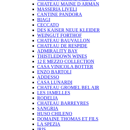
CHATEAU MAINE D ARMAN
MASSERIA LIVELI
CANTINE PANDORA
BIAGI
CECCATO
DES KAISER NEUE KLEIDER
WEINGUT FORTHOF
CHATEAU BAUVALLON
CHATEAU DE RESPIDE
ADMIRALITY BAY
THISTLEDOWN WINES
12 E MEZZO COLLECTION
CASA VINICOLA BOTTER
ENZO BARTOLI
ADDESSO
CASA LUNARDI
CHATEAU GROMEL BEL AIR
LES JAMELLES
RODELIA
CHATEAU BARREYRES
SANGRIA
HUSO CHILENO
DOMAINE THOMAS ET FILS
LA SPEZIA
IRIS