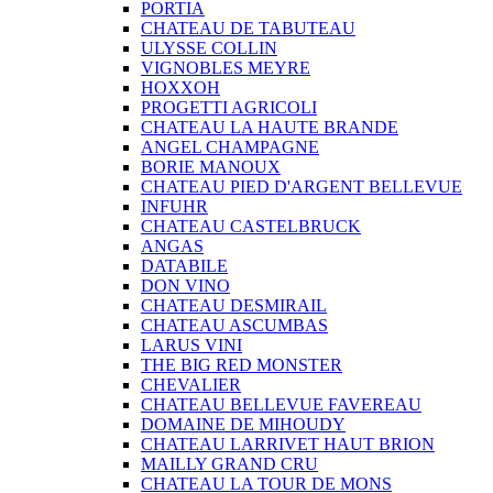
PORTIA
CHATEAU DE TABUTEAU
ULYSSE COLLIN
VIGNOBLES MEYRE
HOXXOH
PROGETTI AGRICOLI
CHATEAU LA HAUTE BRANDE
ANGEL CHAMPAGNE
BORIE MANOUX
CHATEAU PIED D'ARGENT BELLEVUE
INFUHR
CHATEAU CASTELBRUCK
ANGAS
DATABILE
DON VINO
CHATEAU DESMIRAIL
CHATEAU ASCUMBAS
LARUS VINI
THE BIG RED MONSTER
CHEVALIER
CHATEAU BELLEVUE FAVEREAU
DOMAINE DE MIHOUDY
CHATEAU LARRIVET HAUT BRION
MAILLY GRAND CRU
CHATEAU LA TOUR DE MONS