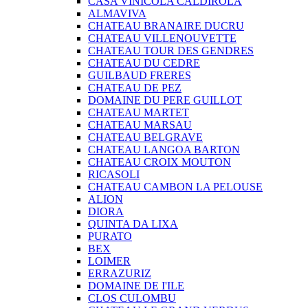
CASA VINICOLA CALDIROLA
ALMAVIVA
CHATEAU BRANAIRE DUCRU
CHATEAU VILLENOUVETTE
CHATEAU TOUR DES GENDRES
CHATEAU DU CEDRE
GUILBAUD FRERES
CHATEAU DE PEZ
DOMAINE DU PERE GUILLOT
CHATEAU MARTET
CHATEAU MARSAU
CHATEAU BELGRAVE
CHATEAU LANGOA BARTON
CHATEAU CROIX MOUTON
RICASOLI
CHATEAU CAMBON LA PELOUSE
ALION
DIORA
QUINTA DA LIXA
PURATO
BEX
LOIMER
ERRAZURIZ
DOMAINE DE I'ILE
CLOS CULOMBU