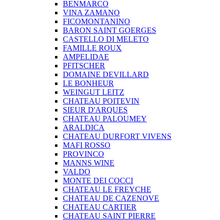
BENMARCO
VINA ZAMANO
FICOMONTANINO
BARON SAINT GOERGES
CASTELLO DI MELETO
FAMILLE ROUX
AMPELIDAE
PFITSCHER
DOMAINE DEVILLARD
LE BONHEUR
WEINGUT LEITZ
CHATEAU POITEVIN
SIEUR D'ARQUES
CHATEAU PALOUMEY
ARALDICA
CHATEAU DURFORT VIVENS
MAFI ROSSO
PROVINCO
MANNS WINE
VALDO
MONTE DEI COCCI
CHATEAU LE FREYCHE
CHATEAU DE CAZENOVE
CHATEAU CARTIER
CHATEAU SAINT PIERRE