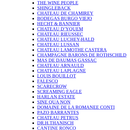
THE WINE PEOPLE
SHINGLEBACK
CHATEAU DE CHAMIREY
BODEGAS BURGO VIEJO
HECHT & BANNIER
CHATEAU D’YQUEM
CHATEAU RIEUSSEC
CHATEAU LUCHEY-HALD
CHATEAU LUSSAN
CHATEAU LAMOTHE CASTERA
CHAMPAGNE BARONS DE ROTHSCHILD
MAS DE DAUMAS GASSAC
CHATEAU ARNAULD
CHATEAU LAPLAGNE
LOUIS BOUILLOT
FALESCO
SCARECROW
SCREAMING EAGLE
HARLAN ESTATE
SINE QUA NON
DOMAINE DE LA ROMANEE CONTI
PAZO BARRANTES
CHATEAU PETRUS
DR.H.THANISCH
CANTINE RONCO