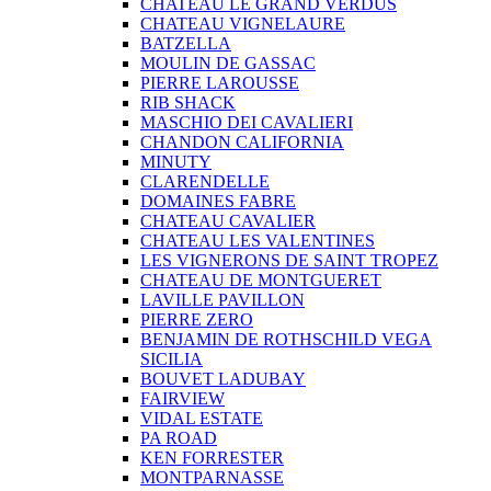
CHATEAU LE GRAND VERDUS
CHATEAU VIGNELAURE
BATZELLA
MOULIN DE GASSAC
PIERRE LAROUSSE
RIB SHACK
MASCHIO DEI CAVALIERI
CHANDON CALIFORNIA
MINUTY
CLARENDELLE
DOMAINES FABRE
CHATEAU CAVALIER
CHATEAU LES VALENTINES
LES VIGNERONS DE SAINT TROPEZ
CHATEAU DE MONTGUERET
LAVILLE PAVILLON
PIERRE ZERO
BENJAMIN DE ROTHSCHILD VEGA
SICILIA
BOUVET LADUBAY
FAIRVIEW
VIDAL ESTATE
PA ROAD
KEN FORRESTER
MONTPARNASSE