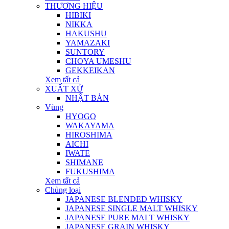
THƯƠNG HIỆU
HIBIKI
NIKKA
HAKUSHU
YAMAZAKI
SUNTORY
CHOYA UMESHU
GEKKEIKAN
Xem tất cả
XUẤT XỨ
NHẬT BẢN
Vùng
HYOGO
WAKAYAMA
HIROSHIMA
AICHI
IWATE
SHIMANE
FUKUSHIMA
Xem tất cả
Chủng loại
JAPANESE BLENDED WHISKY
JAPANESE SINGLE MALT WHISKY
JAPANESE PURE MALT WHISKY
JAPANESE GRAIN WHISKY