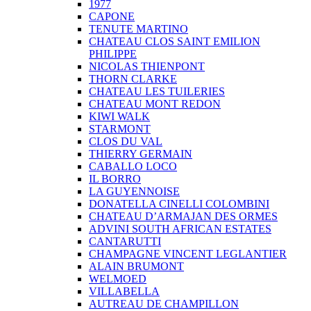
1977
CAPONE
TENUTE MARTINO
CHATEAU CLOS SAINT EMILION
PHILIPPE
NICOLAS THIENPONT
THORN CLARKE
CHATEAU LES TUILERIES
CHATEAU MONT REDON
KIWI WALK
STARMONT
CLOS DU VAL
THIERRY GERMAIN
CABALLO LOCO
IL BORRO
LA GUYENNOISE
DONATELLA CINELLI COLOMBINI
CHATEAU D’ARMAJAN DES ORMES
ADVINI SOUTH AFRICAN ESTATES
CANTARUTTI
CHAMPAGNE VINCENT LEGLANTIER
ALAIN BRUMONT
WELMOED
VILLABELLA
AUTREAU DE CHAMPILLON