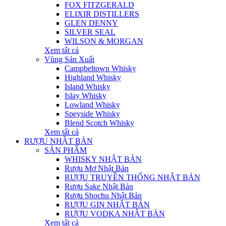
FOX FITZGERALD
ELIXIR DISTILLERS
GLEN DENNY
SILVER SEAL
WILSON & MORGAN
Xem tất cả
Vùng Sản Xuất
Campbeltown Whisky
Highland Whisky
Island Whisky
Islay Whisky
Lowland Whisky
Speyside Whisky
Blend Scotch Whisky
Xem tất cả
RƯỢU NHẬT BẢN
SẢN PHẨM
WHISKY NHẬT BẢN
Rượu Mơ Nhật Bản
RƯỢU TRUYỀN THỐNG NHẬT BẢN
Rượu Sake Nhật Bản
Rượu Shochu Nhật Bản
RƯỢU GIN NHẬT BẢN
RƯỢU VODKA NHẬT BẢN
Xem tất cả