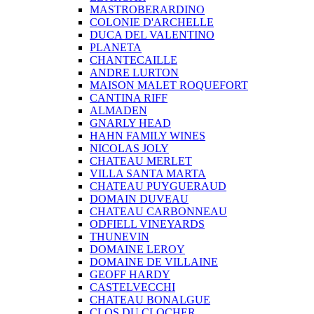
MASTROBERARDINO
COLONIE D'ARCHELLE
DUCA DEL VALENTINO
PLANETA
CHANTECAILLE
ANDRE LURTON
MAISON MALET ROQUEFORT
CANTINA RIFF
ALMADEN
GNARLY HEAD
HAHN FAMILY WINES
NICOLAS JOLY
CHATEAU MERLET
VILLA SANTA MARTA
CHATEAU PUYGUERAUD
DOMAIN DUVEAU
CHATEAU CARBONNEAU
ODFIELL VINEYARDS
THUNEVIN
DOMAINE LEROY
DOMAINE DE VILLAINE
GEOFF HARDY
CASTELVECCHI
CHATEAU BONALGUE
CLOS DU CLOCHER