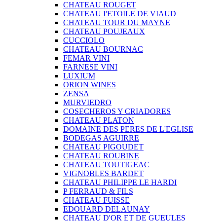
CHATEAU ROUGET
CHATEAU I'ETOILE DE VIAUD
CHATEAU TOUR DU MAYNE
CHATEAU POUJEAUX
CUCCIOLO
CHATEAU BOURNAC
FEMAR VINI
FARNESE VINI
LUXIUM
ORION WINES
ZENSA
MURVIEDRO
COSECHEROS Y CRIADORES
CHATEAU PLATON
DOMAINE DES PERES DE L'EGLISE
BODEGAS AGUIRRE
CHATEAU PIGOUDET
CHATEAU ROUBINE
CHATEAU TOUTIGEAC
VIGNOBLES BARDET
CHATEAU PHILIPPE LE HARDI
P FERRAUD & FILS
CHATEAU FUISSE
EDOUARD DELAUNAY
CHATEAU D'OR ET DE GUEULES