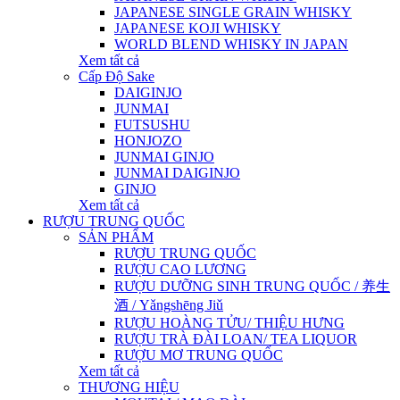
JAPANESE SINGLE GRAIN WHISKY
JAPANESE KOJI WHISKY
WORLD BLEND WHISKY IN JAPAN
Xem tất cả
Cấp Độ Sake
DAIGINJO
JUNMAI
FUTSUSHU
HONJOZO
JUNMAI GINJO
JUNMAI DAIGINJO
GINJO
Xem tất cả
RƯỢU TRUNG QUỐC
SẢN PHẨM
RƯỢU TRUNG QUỐC
RƯỢU CAO LƯƠNG
RƯỢU DƯỠNG SINH TRUNG QUỐC / 养生
酒 / Yǎngshēng Jiǔ
RƯỢU HOÀNG TỬU/ THIỆU HƯNG
RƯỢU TRÀ ĐÀI LOAN/ TEA LIQUOR
RƯỢU MƠ TRUNG QUỐC
Xem tất cả
THƯƠNG HIỆU