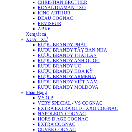
CHRISTIAN BROTHER
ROYAL DIAMANT XO
KING ARTHUR
DEAU COGNAC
REVISEUR
ABK6
Xem tất cả
XUẤT XỨ
RƯỢU BRANDY PHÁP
RƯỢU BRANDY TÂY BAN NHA
RƯỢU BRANDY THÁI LAN
RƯỢU BRANDY ANH QUỐC
RƯỢU BRANDY ÚC
RƯỢU BRANDY HOA KỲ
RƯỢU BRANDY ARMENIA
RƯỢU BRANDY VIỆT NAM
RƯỢU BRANDY MOLDOVA
Phân Hạng
V.S.O.P
VERY SPECIAL - VS COGNAC
EXTRA EXTRA OLD - XXO COGNAC
NAPOLEON COGNAC
HORS D'AGE COGNAC
EXTRA COGNAC
CUVÉE COGNAC