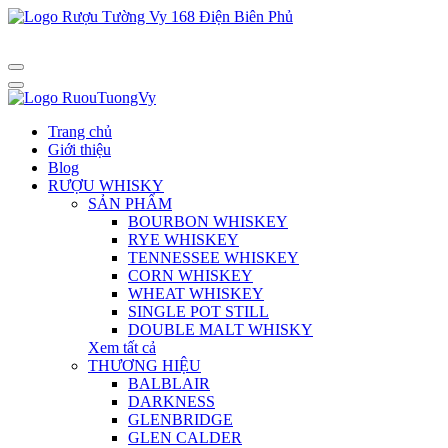
Trang chủ
Giới thiệu
Blog
RƯỢU WHISKY
SẢN PHẨM
BOURBON WHISKEY
RYE WHISKEY
TENNESSEE WHISKEY
CORN WHISKEY
WHEAT WHISKEY
SINGLE POT STILL
DOUBLE MALT WHISKY
Xem tất cả
THƯƠNG HIỆU
BALBLAIR
DARKNESS
GLENBRIDGE
GLEN CALDER