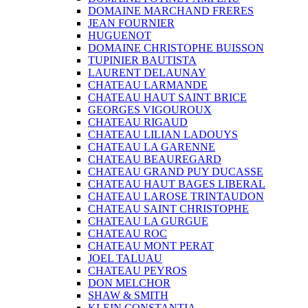
DOMAINE MARCHAND FRERES
JEAN FOURNIER
HUGUENOT
DOMAINE CHRISTOPHE BUISSON
TUPINIER BAUTISTA
LAURENT DELAUNAY
CHATEAU LARMANDE
CHATEAU HAUT SAINT BRICE
GEORGES VIGOUROUX
CHATEAU RIGAUD
CHATEAU LILIAN LADOUYS
CHATEAU LA GARENNE
CHATEAU BEAUREGARD
CHATEAU GRAND PUY DUCASSE
CHATEAU HAUT BAGES LIBERAL
CHATEAU LAROSE TRINTAUDON
CHATEAU SAINT CHRISTOPHE
CHATEAU LA GURGUE
CHATEAU ROC
CHATEAU MONT PERAT
JOEL TALUAU
CHATEAU PEYROS
DON MELCHOR
SHAW & SMITH
KLEIN CONSTANTIA