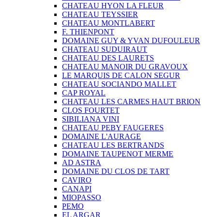
CHATEAU HYON LA FLEUR
CHATEAU TEYSSIER
CHATEAU MONTLABERT
F. THIENPONT
DOMAINE GUY & YVAN DUFOULEUR
CHATEAU SUDUIRAUT
CHATEAU DES LAURETS
CHATEAU MANOIR DU GRAVOUX
LE MARQUIS DE CALON SEGUR
CHATEAU SOCIANDO MALLET
CAP ROYAL
CHATEAU LES CARMES HAUT BRION
CLOS FOURTET
SIBILIANA VINI
CHATEAU PEBY FAUGERES
DOMAINE L'AURAGE
CHATEAU LES BERTRANDS
DOMAINE TAUPENOT MERME
AD ASTRA
DOMAINE DU CLOS DE TART
CAVIRO
CANAPI
MIOPASSO
PEMO
EL ARGAR