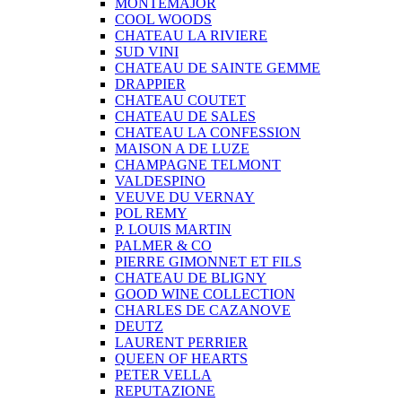
MONTEMAJOR
COOL WOODS
CHATEAU LA RIVIERE
SUD VINI
CHATEAU DE SAINTE GEMME
DRAPPIER
CHATEAU COUTET
CHATEAU DE SALES
CHATEAU LA CONFESSION
MAISON A DE LUZE
CHAMPAGNE TELMONT
VALDESPINO
VEUVE DU VERNAY
POL REMY
P. LOUIS MARTIN
PALMER & CO
PIERRE GIMONNET ET FILS
CHATEAU DE BLIGNY
GOOD WINE COLLECTION
CHARLES DE CAZANOVE
DEUTZ
LAURENT PERRIER
QUEEN OF HEARTS
PETER VELLA
REPUTAZIONE