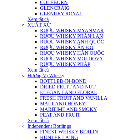
COLEBURN
GLENCRAIG
GLENURY ROYAL
Xem tất cả
XUẤT XỨ
RƯỢU WHISKY MYANMAR
RƯỢU WHISKY PHẦN LAN
RƯỢU WHISKY ANH QUỐC
RƯỢU WHISKY ẤN ĐỘ
RƯỢU WHISKY HÀN QUỐC
RƯỢU WHISKY MOLDOVA
RƯỢU WHISKY PHÁP
Xem tất cả
Hương Vị Whisky
BOTTLED-IN-BOND
DRIED FRUIT AND NUT
ELEGANT AND FLORAL
FRESH FRUIT AND VANILLA
MALT AND HONEY
MARITIME AND SMOKY
PEAT AND FRUIT
Xem tất cả
Independent Bottlings
FINEST WHISKY BERLIN
HUNTER LAING