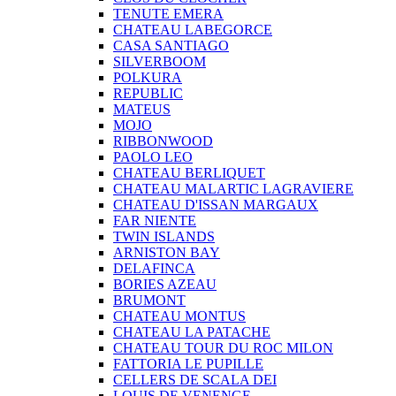
TENUTE EMERA
CHATEAU LABEGORCE
CASA SANTIAGO
SILVERBOOM
POLKURA
REPUBLIC
MATEUS
MOJO
RIBBONWOOD
PAOLO LEO
CHATEAU BERLIQUET
CHATEAU MALARTIC LAGRAVIERE
CHATEAU D'ISSAN MARGAUX
FAR NIENTE
TWIN ISLANDS
ARNISTON BAY
DELAFINCA
BORIES AZEAU
BRUMONT
CHATEAU MONTUS
CHATEAU LA PATACHE
CHATEAU TOUR DU ROC MILON
FATTORIA LE PUPILLE
CELLERS DE SCALA DEI
LOUIS DE VENENGE