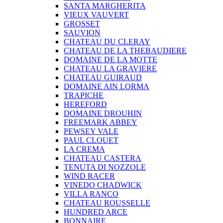
SANTA MARGHERITA
VIEUX VAUVERT
GROSSET
SAUVION
CHATEAU DU CLERAY
CHATEAU DE LA THEBAUDIERE
DOMAINE DE LA MOTTE
CHATEAU LA GRAVIERE
CHATEAU GUIRAUD
DOMAINE AIN LORMA
TRAPICHE
HEREFORD
DOMAINE DROUHIN
FREEMARK ABBEY
PEWSEY VALE
PAUL CLOUET
LA CREMA
CHATEAU CASTERA
TENUTA DI NOZZOLE
WIND RACER
VINEDO CHADWICK
VILLA RANCO
CHATEAU ROUSSELLE
HUNDRED ARCE
BONNAIRE