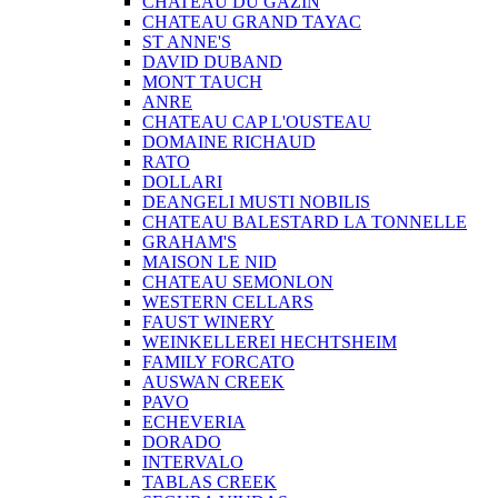
CHATEAU DU GAZIN
CHATEAU GRAND TAYAC
ST ANNE'S
DAVID DUBAND
MONT TAUCH
ANRE
CHATEAU CAP L'OUSTEAU
DOMAINE RICHAUD
RATO
DOLLARI
DEANGELI MUSTI NOBILIS
CHATEAU BALESTARD LA TONNELLE
GRAHAM'S
MAISON LE NID
CHATEAU SEMONLON
WESTERN CELLARS
FAUST WINERY
WEINKELLEREI HECHTSHEIM
FAMILY FORCATO
AUSWAN CREEK
PAVO
ECHEVERIA
DORADO
INTERVALO
TABLAS CREEK