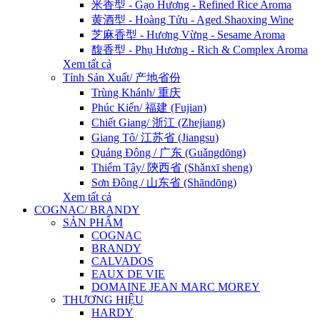
米香型 - Gạo Hương - Refined Rice Aroma
黄酒型 - Hoàng Tửu - Aged Shaoxing Wine
芝麻香型 - Hương Vừng - Sesame Aroma
馥香型 - Phụ Hương - Rich & Complex Aroma
Xem tất cả
Tỉnh Sản Xuất/ 产地省份
Trùng Khánh/ 重庆
Phúc Kiến/ 福建 (Fujian)
Chiết Giang/ 浙江 (Zhejiang)
Giang Tô/ 江苏省 (Jiangsu)
Quảng Đông / 广东 (Guǎngdōng)
Thiểm Tây/ 陝西省 (Shǎnxī sheng)
Sơn Đông / 山东省 (Shāndōng)
Xem tất cả
COGNAC/ BRANDY
SẢN PHẨM
COGNAC
BRANDY
CALVADOS
EAUX DE VIE
DOMAINE JEAN MARC MOREY
THƯƠNG HIỆU
HARDY