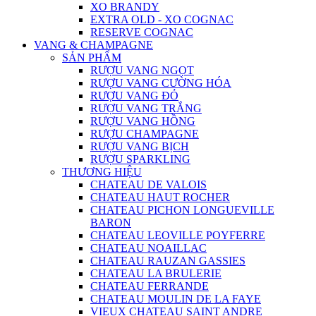
XO BRANDY
EXTRA OLD - XO COGNAC
RESERVE COGNAC
VANG & CHAMPAGNE
SẢN PHẨM
RƯỢU VANG NGỌT
RƯỢU VANG CƯỜNG HÓA
RƯỢU VANG ĐỎ
RƯỢU VANG TRẮNG
RƯỢU VANG HỒNG
RƯỢU CHAMPAGNE
RƯỢU VANG BỊCH
RƯỢU SPARKLING
THƯƠNG HIỆU
CHATEAU DE VALOIS
CHATEAU HAUT ROCHER
CHATEAU PICHON LONGUEVILLE
BARON
CHATEAU LEOVILLE POYFERRE
CHATEAU NOAILLAC
CHATEAU RAUZAN GASSIES
CHATEAU LA BRULERIE
CHATEAU FERRANDE
CHATEAU MOULIN DE LA FAYE
VIEUX CHATEAU SAINT ANDRE