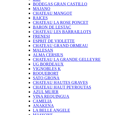
BODEGAS GRAN CASTILLO
MAJANO
CHATEAU MANGOT
RAICES
CHATEAU LA ROSE PONCET
BARON DE LESTAC
CHATEAU LES BARRAILLOTS
FRENESI
ESPRIT DE VIOLETTE
CHATEAU GRAND ORMEAU
MALESAN
ALMA CERSIUS
CHATEAU LA GRANDE GELLEYRE
UG BORDEAUX
VIGNOBLES K
ROQUEBORT
SATO GRONA
CHATEAU HAUTES GRAVES
CHATEAU HAUT PEYROUTAS
AZUL MUJER
VINA REQUINGUA
CAMELIA
ANAKENA
LA BELLE ANGELE
MASSONE