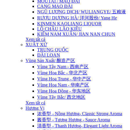
MOUTAI / MAO ĐÀI
CANG MAO ĐÀI
NGŨ LƯƠNG DỊCH/ WULIANGYE/ 五粮液
RƯỢU DƯƠNG HÀ/ 洋河股份/ Yang He
KINMEN KAOLIANG LIQUOR
LÔ CHÂU LÃO KIỆU
KIẾM NAM XUÂN/ JIAN NAN CHUN
Xem tất cả
XUẤT XỨ
TRUNG QUỐC
ĐÀI LOAN
Vùng Sản Xuất/ 酿造产区
Vùng Tây Nam - 西南产区
Vùng Hoa Bắc - 华北产区
Vùng Hoa Trung - 华中产区
Vùng Hoa Nam - 华南产区
Vùng Hoa Đông - 华东地区
Vùng Tây Bắc/ 西北地区
Xem tất cả
Hương Vị
浓香型 - Nồng Hương- Classic Strong Aroma
酱香型 - Tương Hương - Sauce Aroma
清香型 - Thanh Hương- Elegant Light Aroma