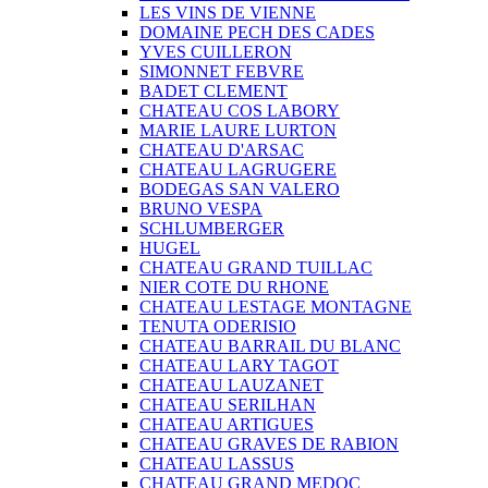
LES VINS DE VIENNE
DOMAINE PECH DES CADES
YVES CUILLERON
SIMONNET FEBVRE
BADET CLEMENT
CHATEAU COS LABORY
MARIE LAURE LURTON
CHATEAU D'ARSAC
CHATEAU LAGRUGERE
BODEGAS SAN VALERO
BRUNO VESPA
SCHLUMBERGER
HUGEL
CHATEAU GRAND TUILLAC
NIER COTE DU RHONE
CHATEAU LESTAGE MONTAGNE
TENUTA ODERISIO
CHATEAU BARRAIL DU BLANC
CHATEAU LARY TAGOT
CHATEAU LAUZANET
CHATEAU SERILHAN
CHATEAU ARTIGUES
CHATEAU GRAVES DE RABION
CHATEAU LASSUS
CHATEAU GRAND MEDOC