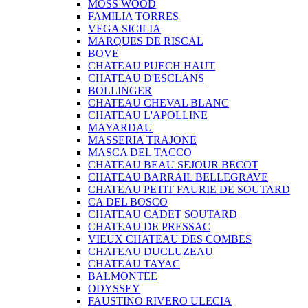
MOSS WOOD
FAMILIA TORRES
VEGA SICILIA
MARQUES DE RISCAL
BOVE
CHATEAU PUECH HAUT
CHATEAU D'ESCLANS
BOLLINGER
CHATEAU CHEVAL BLANC
CHATEAU L'APOLLINE
MAYARDAU
MASSERIA TRAJONE
MASCA DEL TACCO
CHATEAU BEAU SEJOUR BECOT
CHATEAU BARRAIL BELLEGRAVE
CHATEAU PETIT FAURIE DE SOUTARD
CA DEL BOSCO
CHATEAU CADET SOUTARD
CHATEAU DE PRESSAC
VIEUX CHATEAU DES COMBES
CHATEAU DUCLUZEAU
CHATEAU TAYAC
BALMONTEE
ODYSSEY
FAUSTINO RIVERO ULECIA