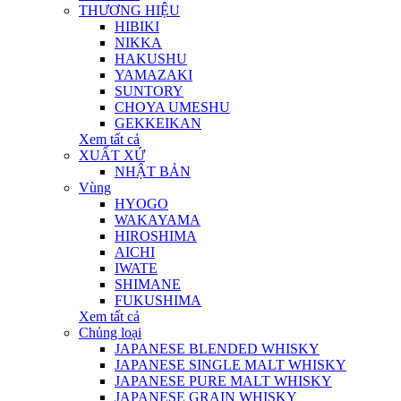
THƯƠNG HIỆU
HIBIKI
NIKKA
HAKUSHU
YAMAZAKI
SUNTORY
CHOYA UMESHU
GEKKEIKAN
Xem tất cả
XUẤT XỨ
NHẬT BẢN
Vùng
HYOGO
WAKAYAMA
HIROSHIMA
AICHI
IWATE
SHIMANE
FUKUSHIMA
Xem tất cả
Chủng loại
JAPANESE BLENDED WHISKY
JAPANESE SINGLE MALT WHISKY
JAPANESE PURE MALT WHISKY
JAPANESE GRAIN WHISKY