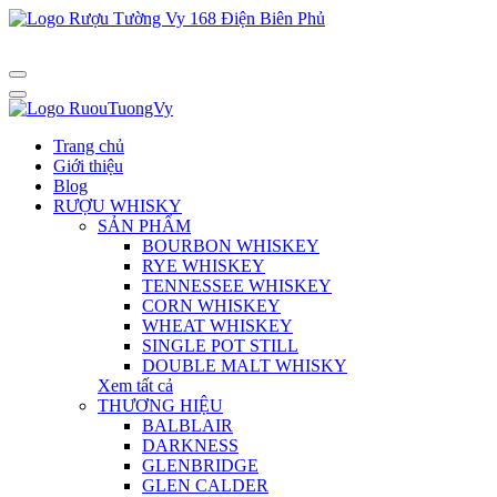
Trang chủ
Giới thiệu
Blog
RƯỢU WHISKY
SẢN PHẨM
BOURBON WHISKEY
RYE WHISKEY
TENNESSEE WHISKEY
CORN WHISKEY
WHEAT WHISKEY
SINGLE POT STILL
DOUBLE MALT WHISKY
Xem tất cả
THƯƠNG HIỆU
BALBLAIR
DARKNESS
GLENBRIDGE
GLEN CALDER