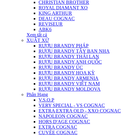
CHRISTIAN BROTHER
ROYAL DIAMANT XO
KING ARTHUR
DEAU COGNAC
REVISEUR
ABK6
Xem tất cả
XUẤT XỨ
RƯỢU BRANDY PHÁP
RƯỢU BRANDY TÂY BAN NHA
RƯỢU BRANDY THÁI LAN
RƯỢU BRANDY ANH QUỐC
RƯỢU BRANDY ÚC
RƯỢU BRANDY HOA KỲ
RƯỢU BRANDY ARMENIA
RƯỢU BRANDY VIỆT NAM
RƯỢU BRANDY MOLDOVA
Phân Hạng
V.S.O.P
VERY SPECIAL - VS COGNAC
EXTRA EXTRA OLD - XXO COGNAC
NAPOLEON COGNAC
HORS D'AGE COGNAC
EXTRA COGNAC
CUVÉE COGNAC