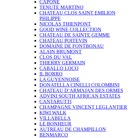
CAPONE
TENUTE MARTINO
CHATEAU CLOS SAINT EMILION
PHILIPPE
NICOLAS THIENPONT
GOOD WINE COLLECTION
CHATEAU DE SAINTE GEMME
CHATEAU POITEVIN
DOMAINE DE FONTBONAU
ALAIN BRUMONT
CLOS DU VAL
THIERRY GERMAIN
CABALLO LOCO
IL BORRO
LA GUYENNOISE
DONATELLA CINELLI COLOMBINI
CHATEAU D’ARMAJAN DES ORMES
ADVINI SOUTH AFRICAN ESTATES
CANTARUTTI
CHAMPAGNE VINCENT LEGLANTIER
KIWI WALK
VILLABELLA
LE BONHEUR
AUTREAU DE CHAMPILLON
BENMARCO