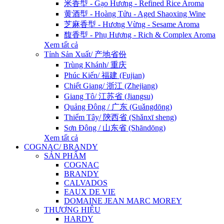
米香型 - Gạo Hương - Refined Rice Aroma
黄酒型 - Hoàng Tửu - Aged Shaoxing Wine
芝麻香型 - Hương Vừng - Sesame Aroma
馥香型 - Phụ Hương - Rich & Complex Aroma
Xem tất cả
Tỉnh Sản Xuất/ 产地省份
Trùng Khánh/ 重庆
Phúc Kiến/ 福建 (Fujian)
Chiết Giang/ 浙江 (Zhejiang)
Giang Tô/ 江苏省 (Jiangsu)
Quảng Đông / 广东 (Guǎngdōng)
Thiểm Tây/ 陝西省 (Shǎnxī sheng)
Sơn Đông / 山东省 (Shāndōng)
Xem tất cả
COGNAC/ BRANDY
SẢN PHẨM
COGNAC
BRANDY
CALVADOS
EAUX DE VIE
DOMAINE JEAN MARC MOREY
THƯƠNG HIỆU
HARDY