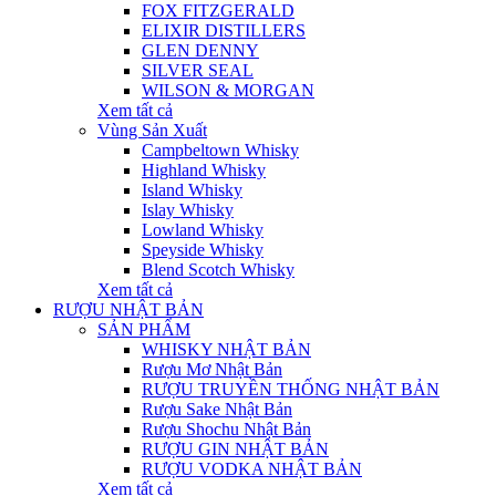
FOX FITZGERALD
ELIXIR DISTILLERS
GLEN DENNY
SILVER SEAL
WILSON & MORGAN
Xem tất cả
Vùng Sản Xuất
Campbeltown Whisky
Highland Whisky
Island Whisky
Islay Whisky
Lowland Whisky
Speyside Whisky
Blend Scotch Whisky
Xem tất cả
RƯỢU NHẬT BẢN
SẢN PHẨM
WHISKY NHẬT BẢN
Rượu Mơ Nhật Bản
RƯỢU TRUYỀN THỐNG NHẬT BẢN
Rượu Sake Nhật Bản
Rượu Shochu Nhật Bản
RƯỢU GIN NHẬT BẢN
RƯỢU VODKA NHẬT BẢN
Xem tất cả