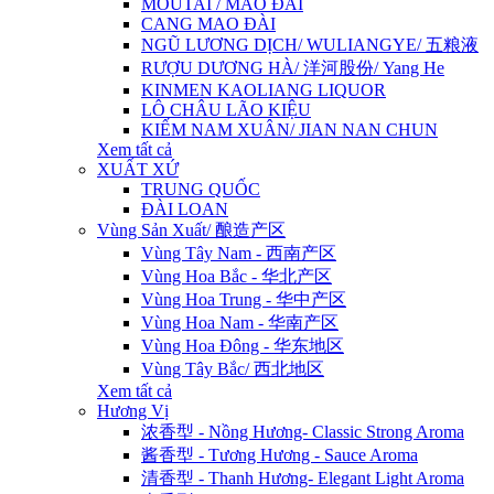
MOUTAI / MAO ĐÀI
CANG MAO ĐÀI
NGŨ LƯƠNG DỊCH/ WULIANGYE/ 五粮液
RƯỢU DƯƠNG HÀ/ 洋河股份/ Yang He
KINMEN KAOLIANG LIQUOR
LÔ CHÂU LÃO KIỆU
KIẾM NAM XUÂN/ JIAN NAN CHUN
Xem tất cả
XUẤT XỨ
TRUNG QUỐC
ĐÀI LOAN
Vùng Sản Xuất/ 酿造产区
Vùng Tây Nam - 西南产区
Vùng Hoa Bắc - 华北产区
Vùng Hoa Trung - 华中产区
Vùng Hoa Nam - 华南产区
Vùng Hoa Đông - 华东地区
Vùng Tây Bắc/ 西北地区
Xem tất cả
Hương Vị
浓香型 - Nồng Hương- Classic Strong Aroma
酱香型 - Tương Hương - Sauce Aroma
清香型 - Thanh Hương- Elegant Light Aroma