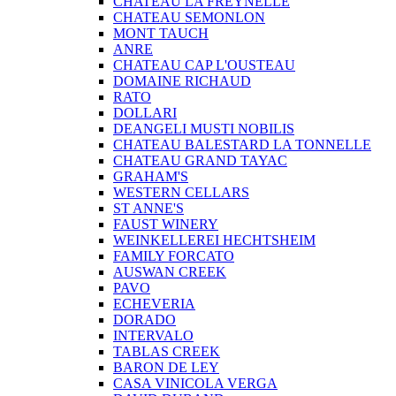
CHATEAU LA FREYNELLE
CHATEAU SEMONLON
MONT TAUCH
ANRE
CHATEAU CAP L'OUSTEAU
DOMAINE RICHAUD
RATO
DOLLARI
DEANGELI MUSTI NOBILIS
CHATEAU BALESTARD LA TONNELLE
CHATEAU GRAND TAYAC
GRAHAM'S
WESTERN CELLARS
ST ANNE'S
FAUST WINERY
WEINKELLEREI HECHTSHEIM
FAMILY FORCATO
AUSWAN CREEK
PAVO
ECHEVERIA
DORADO
INTERVALO
TABLAS CREEK
BARON DE LEY
CASA VINICOLA VERGA