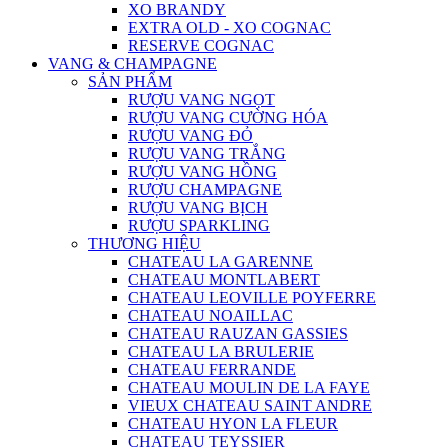
XO BRANDY
EXTRA OLD - XO COGNAC
RESERVE COGNAC
VANG & CHAMPAGNE
SẢN PHẨM
RƯỢU VANG NGỌT
RƯỢU VANG CƯỜNG HÓA
RƯỢU VANG ĐỎ
RƯỢU VANG TRẮNG
RƯỢU VANG HỒNG
RƯỢU CHAMPAGNE
RƯỢU VANG BỊCH
RƯỢU SPARKLING
THƯƠNG HIỆU
CHATEAU LA GARENNE
CHATEAU MONTLABERT
CHATEAU LEOVILLE POYFERRE
CHATEAU NOAILLAC
CHATEAU RAUZAN GASSIES
CHATEAU LA BRULERIE
CHATEAU FERRANDE
CHATEAU MOULIN DE LA FAYE
VIEUX CHATEAU SAINT ANDRE
CHATEAU HYON LA FLEUR
CHATEAU TEYSSIER