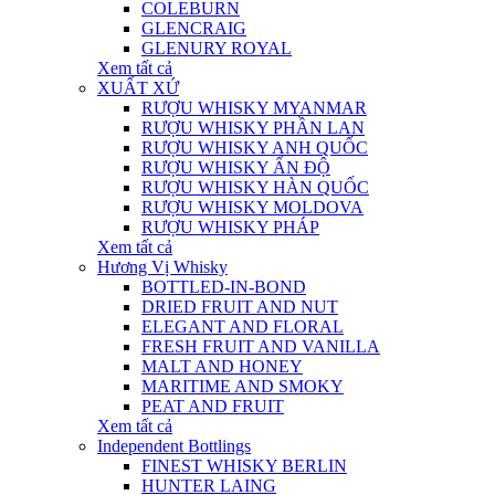
COLEBURN
GLENCRAIG
GLENURY ROYAL
Xem tất cả
XUẤT XỨ
RƯỢU WHISKY MYANMAR
RƯỢU WHISKY PHẦN LAN
RƯỢU WHISKY ANH QUỐC
RƯỢU WHISKY ẤN ĐỘ
RƯỢU WHISKY HÀN QUỐC
RƯỢU WHISKY MOLDOVA
RƯỢU WHISKY PHÁP
Xem tất cả
Hương Vị Whisky
BOTTLED-IN-BOND
DRIED FRUIT AND NUT
ELEGANT AND FLORAL
FRESH FRUIT AND VANILLA
MALT AND HONEY
MARITIME AND SMOKY
PEAT AND FRUIT
Xem tất cả
Independent Bottlings
FINEST WHISKY BERLIN
HUNTER LAING