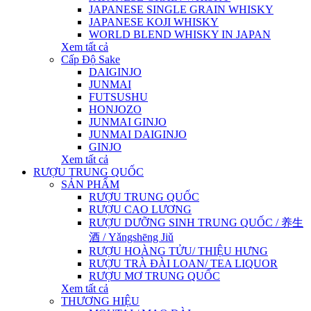
JAPANESE SINGLE GRAIN WHISKY
JAPANESE KOJI WHISKY
WORLD BLEND WHISKY IN JAPAN
Xem tất cả
Cấp Độ Sake
DAIGINJO
JUNMAI
FUTSUSHU
HONJOZO
JUNMAI GINJO
JUNMAI DAIGINJO
GINJO
Xem tất cả
RƯỢU TRUNG QUỐC
SẢN PHẨM
RƯỢU TRUNG QUỐC
RƯỢU CAO LƯƠNG
RƯỢU DƯỠNG SINH TRUNG QUỐC / 养生
酒 / Yǎngshēng Jiǔ
RƯỢU HOÀNG TỬU/ THIỆU HƯNG
RƯỢU TRÀ ĐÀI LOAN/ TEA LIQUOR
RƯỢU MƠ TRUNG QUỐC
Xem tất cả
THƯƠNG HIỆU