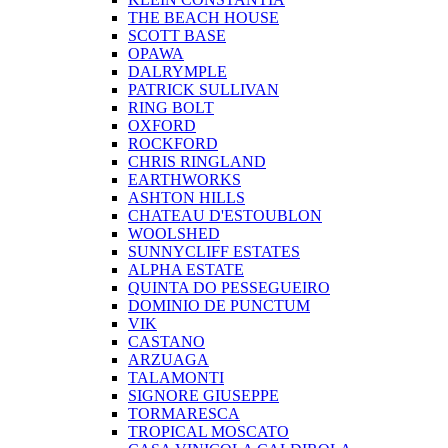
THE BEACH HOUSE
SCOTT BASE
OPAWA
DALRYMPLE
PATRICK SULLIVAN
RING BOLT
OXFORD
ROCKFORD
CHRIS RINGLAND
EARTHWORKS
ASHTON HILLS
CHATEAU D'ESTOUBLON
WOOLSHED
SUNNYCLIFF ESTATES
ALPHA ESTATE
QUINTA DO PESSEGUEIRO
DOMINIO DE PUNCTUM
VIK
CASTANO
ARZUAGA
TALAMONTI
SIGNORE GIUSEPPE
TORMARESCA
TROPICAL MOSCATO