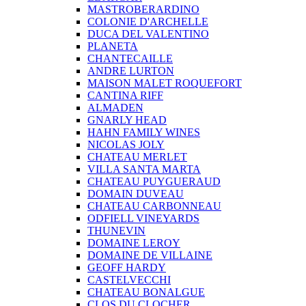
MASTROBERARDINO
COLONIE D'ARCHELLE
DUCA DEL VALENTINO
PLANETA
CHANTECAILLE
ANDRE LURTON
MAISON MALET ROQUEFORT
CANTINA RIFF
ALMADEN
GNARLY HEAD
HAHN FAMILY WINES
NICOLAS JOLY
CHATEAU MERLET
VILLA SANTA MARTA
CHATEAU PUYGUERAUD
DOMAIN DUVEAU
CHATEAU CARBONNEAU
ODFIELL VINEYARDS
THUNEVIN
DOMAINE LEROY
DOMAINE DE VILLAINE
GEOFF HARDY
CASTELVECCHI
CHATEAU BONALGUE
CLOS DU CLOCHER