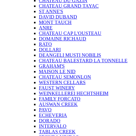
CHATEAU DU GAZIN
CHATEAU GRAND TAYAC
ST ANNE'S
DAVID DUBAND
MONT TAUCH
ANRE
CHATEAU CAP L'OUSTEAU
DOMAINE RICHAUD
RATO
DOLLARI
DEANGELI MUSTI NOBILIS
CHATEAU BALESTARD LA TONNELLE
GRAHAM'S
MAISON LE NID
CHATEAU SEMONLON
WESTERN CELLARS
FAUST WINERY
WEINKELLEREI HECHTSHEIM
FAMILY FORCATO
AUSWAN CREEK
PAVO
ECHEVERIA
DORADO
INTERVALO
TABLAS CREEK