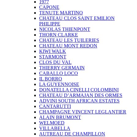
1977
CAPONE
TENUTE MARTINO
CHATEAU CLOS SAINT EMILION
PHILIPPE
NICOLAS THIENPONT
THORN CLARKE
CHATEAU LES TUILERIES
CHATEAU MONT REDON
KIWI WALK
STARMONT
CLOS DU VAL
THIERRY GERMAIN
CABALLO LOCO
IL BORRO
LA GUYENNOISE
DONATELLA CINELLI COLOMBINI
CHATEAU D’ARMAJAN DES ORMES
ADVINI SOUTH AFRICAN ESTATES
CANTARUTTI
CHAMPAGNE VINCENT LEGLANTIER
ALAIN BRUMONT
WELMOED
VILLABELLA
AUTREAU DE CHAMPILLON