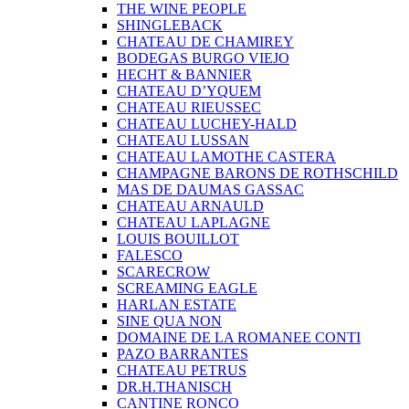
THE WINE PEOPLE
SHINGLEBACK
CHATEAU DE CHAMIREY
BODEGAS BURGO VIEJO
HECHT & BANNIER
CHATEAU D’YQUEM
CHATEAU RIEUSSEC
CHATEAU LUCHEY-HALD
CHATEAU LUSSAN
CHATEAU LAMOTHE CASTERA
CHAMPAGNE BARONS DE ROTHSCHILD
MAS DE DAUMAS GASSAC
CHATEAU ARNAULD
CHATEAU LAPLAGNE
LOUIS BOUILLOT
FALESCO
SCARECROW
SCREAMING EAGLE
HARLAN ESTATE
SINE QUA NON
DOMAINE DE LA ROMANEE CONTI
PAZO BARRANTES
CHATEAU PETRUS
DR.H.THANISCH
CANTINE RONCO