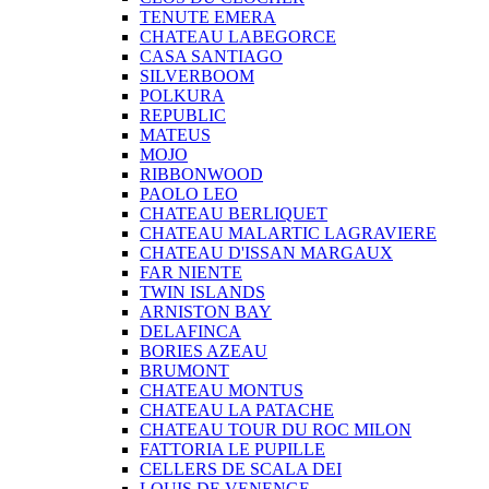
TENUTE EMERA
CHATEAU LABEGORCE
CASA SANTIAGO
SILVERBOOM
POLKURA
REPUBLIC
MATEUS
MOJO
RIBBONWOOD
PAOLO LEO
CHATEAU BERLIQUET
CHATEAU MALARTIC LAGRAVIERE
CHATEAU D'ISSAN MARGAUX
FAR NIENTE
TWIN ISLANDS
ARNISTON BAY
DELAFINCA
BORIES AZEAU
BRUMONT
CHATEAU MONTUS
CHATEAU LA PATACHE
CHATEAU TOUR DU ROC MILON
FATTORIA LE PUPILLE
CELLERS DE SCALA DEI
LOUIS DE VENENGE