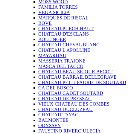
MOSS WOOD
FAMILIA TORRES
VEGA SICILIA
MARQUES DE RISCAL
BOVE
CHATEAU PUECH HAUT
CHATEAU D'ESCLANS
BOLLINGER
CHATEAU CHEVAL BLANC
CHATEAU L'APOLLINE
MAYARDAU
MASSERIA TRAJONE
MASCA DEL TACCO
CHATEAU BEAU SEJOUR BECOT
CHATEAU BARRAIL BELLEGRAVE
CHATEAU PETIT FAURIE DE SOUTARD
CA DEL BOSCO
CHATEAU CADET SOUTARD
CHATEAU DE PRESSAC
VIEUX CHATEAU DES COMBES
CHATEAU DUCLUZEAU
CHATEAU TAYAC
BALMONTEE
ODYSSEY
FAUSTINO RIVERO ULECIA