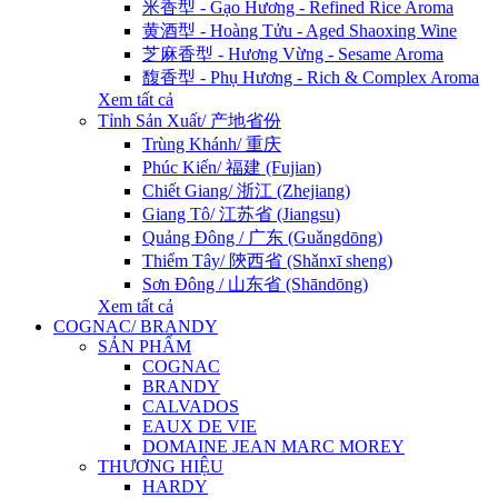
米香型 - Gạo Hương - Refined Rice Aroma
黄酒型 - Hoàng Tửu - Aged Shaoxing Wine
芝麻香型 - Hương Vừng - Sesame Aroma
馥香型 - Phụ Hương - Rich & Complex Aroma
Xem tất cả
Tỉnh Sản Xuất/ 产地省份
Trùng Khánh/ 重庆
Phúc Kiến/ 福建 (Fujian)
Chiết Giang/ 浙江 (Zhejiang)
Giang Tô/ 江苏省 (Jiangsu)
Quảng Đông / 广东 (Guǎngdōng)
Thiểm Tây/ 陝西省 (Shǎnxī sheng)
Sơn Đông / 山东省 (Shāndōng)
Xem tất cả
COGNAC/ BRANDY
SẢN PHẨM
COGNAC
BRANDY
CALVADOS
EAUX DE VIE
DOMAINE JEAN MARC MOREY
THƯƠNG HIỆU
HARDY