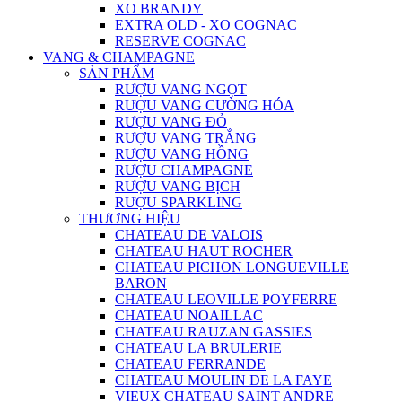
XO BRANDY
EXTRA OLD - XO COGNAC
RESERVE COGNAC
VANG & CHAMPAGNE
SẢN PHẨM
RƯỢU VANG NGỌT
RƯỢU VANG CƯỜNG HÓA
RƯỢU VANG ĐỎ
RƯỢU VANG TRẮNG
RƯỢU VANG HỒNG
RƯỢU CHAMPAGNE
RƯỢU VANG BỊCH
RƯỢU SPARKLING
THƯƠNG HIỆU
CHATEAU DE VALOIS
CHATEAU HAUT ROCHER
CHATEAU PICHON LONGUEVILLE
BARON
CHATEAU LEOVILLE POYFERRE
CHATEAU NOAILLAC
CHATEAU RAUZAN GASSIES
CHATEAU LA BRULERIE
CHATEAU FERRANDE
CHATEAU MOULIN DE LA FAYE
VIEUX CHATEAU SAINT ANDRE