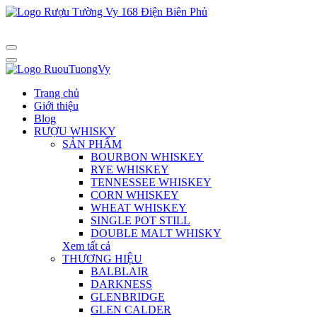
Trang chủ
Giới thiệu
Blog
RƯỢU WHISKY
SẢN PHẨM
BOURBON WHISKEY
RYE WHISKEY
TENNESSEE WHISKEY
CORN WHISKEY
WHEAT WHISKEY
SINGLE POT STILL
DOUBLE MALT WHISKY
Xem tất cả
THƯƠNG HIỆU
BALBLAIR
DARKNESS
GLENBRIDGE
GLEN CALDER