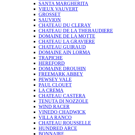
SANTA MARGHERITA
VIEUX VAUVERT
GROSSET
SAUVION
CHATEAU DU CLERAY
CHATEAU DE LA THEBAUDIERE
DOMAINE DE LA MOTTE
CHATEAU LA GRAVIERE
CHATEAU GUIRAUD
DOMAINE AIN LORMA
TRAPICHE
HEREFORD
DOMAINE DROUHIN
FREEMARK ABBEY
PEWSEY VALE
PAUL CLOUET
LA CREMA
CHATEAU CASTERA
TENUTA DI NOZZOLE
WIND RACER
VINEDO CHADWICK
VILLA RANCO
CHATEAU ROUSSELLE
HUNDRED ARCE
BONNAIRE