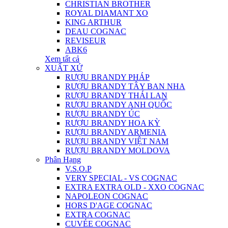
CHRISTIAN BROTHER
ROYAL DIAMANT XO
KING ARTHUR
DEAU COGNAC
REVISEUR
ABK6
Xem tất cả
XUẤT XỨ
RƯỢU BRANDY PHÁP
RƯỢU BRANDY TÂY BAN NHA
RƯỢU BRANDY THÁI LAN
RƯỢU BRANDY ANH QUỐC
RƯỢU BRANDY ÚC
RƯỢU BRANDY HOA KỲ
RƯỢU BRANDY ARMENIA
RƯỢU BRANDY VIỆT NAM
RƯỢU BRANDY MOLDOVA
Phân Hạng
V.S.O.P
VERY SPECIAL - VS COGNAC
EXTRA EXTRA OLD - XXO COGNAC
NAPOLEON COGNAC
HORS D'AGE COGNAC
EXTRA COGNAC
CUVÉE COGNAC