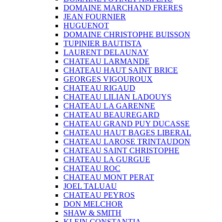
DOMAINE MARCHAND FRERES
JEAN FOURNIER
HUGUENOT
DOMAINE CHRISTOPHE BUISSON
TUPINIER BAUTISTA
LAURENT DELAUNAY
CHATEAU LARMANDE
CHATEAU HAUT SAINT BRICE
GEORGES VIGOUROUX
CHATEAU RIGAUD
CHATEAU LILIAN LADOUYS
CHATEAU LA GARENNE
CHATEAU BEAUREGARD
CHATEAU GRAND PUY DUCASSE
CHATEAU HAUT BAGES LIBERAL
CHATEAU LAROSE TRINTAUDON
CHATEAU SAINT CHRISTOPHE
CHATEAU LA GURGUE
CHATEAU ROC
CHATEAU MONT PERAT
JOEL TALUAU
CHATEAU PEYROS
DON MELCHOR
SHAW & SMITH
KLEIN CONSTANTIA