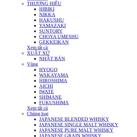
THƯƠNG HIỆU
HIBIKI
NIKKA
HAKUSHU
YAMAZAKI
SUNTORY
CHOYA UMESHU
GEKKEIKAN
Xem tất cả
XUẤT XỨ
NHẬT BẢN
Vùng
HYOGO
WAKAYAMA
HIROSHIMA
AICHI
IWATE
SHIMANE
FUKUSHIMA
Xem tất cả
Chủng loại
JAPANESE BLENDED WHISKY
JAPANESE SINGLE MALT WHISKY
JAPANESE PURE MALT WHISKY
JAPANESE GRAIN WHISKY