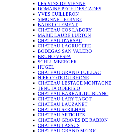
LES VINS DE VIENNE
DOMAINE PECH DES CADES
YVES CUILLERON
SIMONNET FEBVRE
BADET CLEMENT
CHATEAU COS LABORY
MARIE LAURE LURTON
CHATEAU D'ARSAC
CHATEAU LAGRUGERE
BODEGAS SAN VALERO
BRUNO VESPA
SCHLUMBERGER
HUGEL
CHATEAU GRAND TUILLAC
NIER COTE DU RHONE
CHATEAU LESTAGE MONTAGNE
TENUTA ODERISIO
CHATEAU BARRAIL DU BLANC
CHATEAU LARY TAGOT
CHATEAU LAUZANET
CHATEAU SERILHAN
CHATEAU ARTIGUES
CHATEAU GRAVES DE RABION
CHATEAU LASSUS
CHATEAU GRAND MEDOC