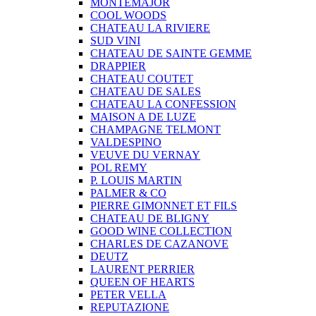
MONTEMAJOR
COOL WOODS
CHATEAU LA RIVIERE
SUD VINI
CHATEAU DE SAINTE GEMME
DRAPPIER
CHATEAU COUTET
CHATEAU DE SALES
CHATEAU LA CONFESSION
MAISON A DE LUZE
CHAMPAGNE TELMONT
VALDESPINO
VEUVE DU VERNAY
POL REMY
P. LOUIS MARTIN
PALMER & CO
PIERRE GIMONNET ET FILS
CHATEAU DE BLIGNY
GOOD WINE COLLECTION
CHARLES DE CAZANOVE
DEUTZ
LAURENT PERRIER
QUEEN OF HEARTS
PETER VELLA
REPUTAZIONE