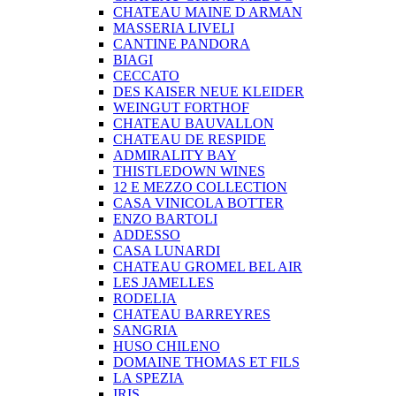
CHATEAU MAINE D ARMAN
MASSERIA LIVELI
CANTINE PANDORA
BIAGI
CECCATO
DES KAISER NEUE KLEIDER
WEINGUT FORTHOF
CHATEAU BAUVALLON
CHATEAU DE RESPIDE
ADMIRALITY BAY
THISTLEDOWN WINES
12 E MEZZO COLLECTION
CASA VINICOLA BOTTER
ENZO BARTOLI
ADDESSO
CASA LUNARDI
CHATEAU GROMEL BEL AIR
LES JAMELLES
RODELIA
CHATEAU BARREYRES
SANGRIA
HUSO CHILENO
DOMAINE THOMAS ET FILS
LA SPEZIA
IRIS