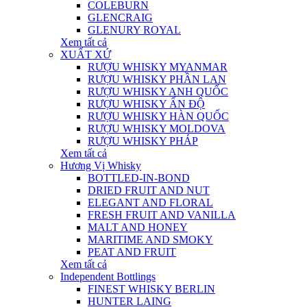
COLEBURN
GLENCRAIG
GLENURY ROYAL
Xem tất cả
XUẤT XỨ
RƯỢU WHISKY MYANMAR
RƯỢU WHISKY PHẦN LAN
RƯỢU WHISKY ANH QUỐC
RƯỢU WHISKY ẤN ĐỘ
RƯỢU WHISKY HÀN QUỐC
RƯỢU WHISKY MOLDOVA
RƯỢU WHISKY PHÁP
Xem tất cả
Hương Vị Whisky
BOTTLED-IN-BOND
DRIED FRUIT AND NUT
ELEGANT AND FLORAL
FRESH FRUIT AND VANILLA
MALT AND HONEY
MARITIME AND SMOKY
PEAT AND FRUIT
Xem tất cả
Independent Bottlings
FINEST WHISKY BERLIN
HUNTER LAING