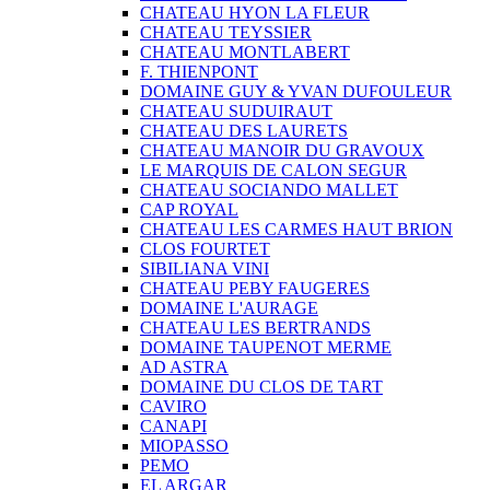
CHATEAU HYON LA FLEUR
CHATEAU TEYSSIER
CHATEAU MONTLABERT
F. THIENPONT
DOMAINE GUY & YVAN DUFOULEUR
CHATEAU SUDUIRAUT
CHATEAU DES LAURETS
CHATEAU MANOIR DU GRAVOUX
LE MARQUIS DE CALON SEGUR
CHATEAU SOCIANDO MALLET
CAP ROYAL
CHATEAU LES CARMES HAUT BRION
CLOS FOURTET
SIBILIANA VINI
CHATEAU PEBY FAUGERES
DOMAINE L'AURAGE
CHATEAU LES BERTRANDS
DOMAINE TAUPENOT MERME
AD ASTRA
DOMAINE DU CLOS DE TART
CAVIRO
CANAPI
MIOPASSO
PEMO
EL ARGAR