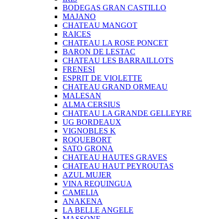
BODEGAS GRAN CASTILLO
MAJANO
CHATEAU MANGOT
RAICES
CHATEAU LA ROSE PONCET
BARON DE LESTAC
CHATEAU LES BARRAILLOTS
FRENESI
ESPRIT DE VIOLETTE
CHATEAU GRAND ORMEAU
MALESAN
ALMA CERSIUS
CHATEAU LA GRANDE GELLEYRE
UG BORDEAUX
VIGNOBLES K
ROQUEBORT
SATO GRONA
CHATEAU HAUTES GRAVES
CHATEAU HAUT PEYROUTAS
AZUL MUJER
VINA REQUINGUA
CAMELIA
ANAKENA
LA BELLE ANGELE
MASSONE