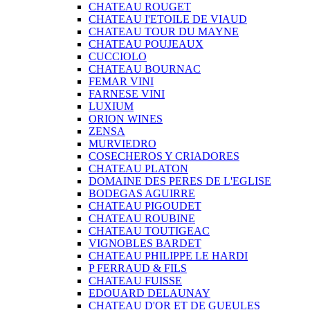
CHATEAU ROUGET
CHATEAU I'ETOILE DE VIAUD
CHATEAU TOUR DU MAYNE
CHATEAU POUJEAUX
CUCCIOLO
CHATEAU BOURNAC
FEMAR VINI
FARNESE VINI
LUXIUM
ORION WINES
ZENSA
MURVIEDRO
COSECHEROS Y CRIADORES
CHATEAU PLATON
DOMAINE DES PERES DE L'EGLISE
BODEGAS AGUIRRE
CHATEAU PIGOUDET
CHATEAU ROUBINE
CHATEAU TOUTIGEAC
VIGNOBLES BARDET
CHATEAU PHILIPPE LE HARDI
P FERRAUD & FILS
CHATEAU FUISSE
EDOUARD DELAUNAY
CHATEAU D'OR ET DE GUEULES