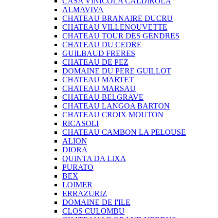
CASA VINICOLA CALDIROLA
ALMAVIVA
CHATEAU BRANAIRE DUCRU
CHATEAU VILLENOUVETTE
CHATEAU TOUR DES GENDRES
CHATEAU DU CEDRE
GUILBAUD FRERES
CHATEAU DE PEZ
DOMAINE DU PERE GUILLOT
CHATEAU MARTET
CHATEAU MARSAU
CHATEAU BELGRAVE
CHATEAU LANGOA BARTON
CHATEAU CROIX MOUTON
RICASOLI
CHATEAU CAMBON LA PELOUSE
ALION
DIORA
QUINTA DA LIXA
PURATO
BEX
LOIMER
ERRAZURIZ
DOMAINE DE I'ILE
CLOS CULOMBU