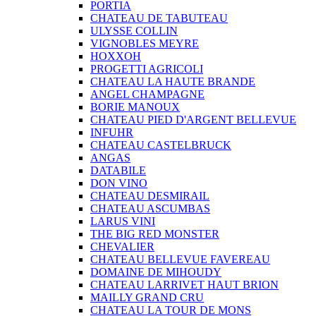
PORTIA
CHATEAU DE TABUTEAU
ULYSSE COLLIN
VIGNOBLES MEYRE
HOXXOH
PROGETTI AGRICOLI
CHATEAU LA HAUTE BRANDE
ANGEL CHAMPAGNE
BORIE MANOUX
CHATEAU PIED D'ARGENT BELLEVUE
INFUHR
CHATEAU CASTELBRUCK
ANGAS
DATABILE
DON VINO
CHATEAU DESMIRAIL
CHATEAU ASCUMBAS
LARUS VINI
THE BIG RED MONSTER
CHEVALIER
CHATEAU BELLEVUE FAVEREAU
DOMAINE DE MIHOUDY
CHATEAU LARRIVET HAUT BRION
MAILLY GRAND CRU
CHATEAU LA TOUR DE MONS