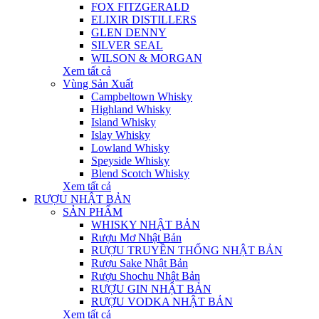
FOX FITZGERALD
ELIXIR DISTILLERS
GLEN DENNY
SILVER SEAL
WILSON & MORGAN
Xem tất cả
Vùng Sản Xuất
Campbeltown Whisky
Highland Whisky
Island Whisky
Islay Whisky
Lowland Whisky
Speyside Whisky
Blend Scotch Whisky
Xem tất cả
RƯỢU NHẬT BẢN
SẢN PHẨM
WHISKY NHẬT BẢN
Rượu Mơ Nhật Bản
RƯỢU TRUYỀN THỐNG NHẬT BẢN
Rượu Sake Nhật Bản
Rượu Shochu Nhật Bản
RƯỢU GIN NHẬT BẢN
RƯỢU VODKA NHẬT BẢN
Xem tất cả