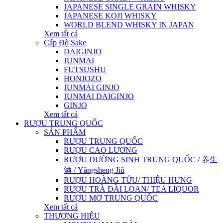
JAPANESE SINGLE GRAIN WHISKY
JAPANESE KOJI WHISKY
WORLD BLEND WHISKY IN JAPAN
Xem tất cả
Cấp Độ Sake
DAIGINJO
JUNMAI
FUTSUSHU
HONJOZO
JUNMAI GINJO
JUNMAI DAIGINJO
GINJO
Xem tất cả
RƯỢU TRUNG QUỐC
SẢN PHẨM
RƯỢU TRUNG QUỐC
RƯỢU CAO LƯƠNG
RƯỢU DƯỠNG SINH TRUNG QUỐC / 养生
酒 / Yǎngshēng Jiǔ
RƯỢU HOÀNG TỬU/ THIỆU HƯNG
RƯỢU TRÀ ĐÀI LOAN/ TEA LIQUOR
RƯỢU MƠ TRUNG QUỐC
Xem tất cả
THƯƠNG HIỆU