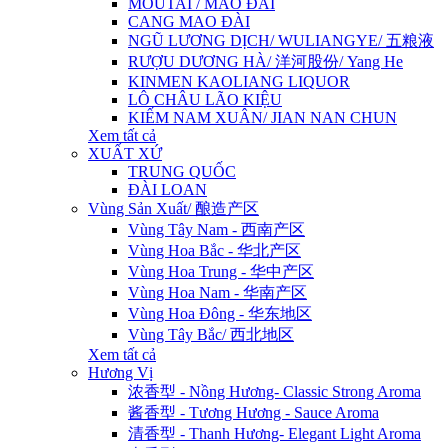
MOUTAI / MAO ĐÀI
CANG MAO ĐÀI
NGŨ LƯƠNG DỊCH/ WULIANGYE/ 五粮液
RƯỢU DƯƠNG HÀ/ 洋河股份/ Yang He
KINMEN KAOLIANG LIQUOR
LÔ CHÂU LÃO KIỆU
KIẾM NAM XUÂN/ JIAN NAN CHUN
Xem tất cả
XUẤT XỨ
TRUNG QUỐC
ĐÀI LOAN
Vùng Sản Xuất/ 酿造产区
Vùng Tây Nam - 西南产区
Vùng Hoa Bắc - 华北产区
Vùng Hoa Trung - 华中产区
Vùng Hoa Nam - 华南产区
Vùng Hoa Đông - 华东地区
Vùng Tây Bắc/ 西北地区
Xem tất cả
Hương Vị
浓香型 - Nồng Hương- Classic Strong Aroma
酱香型 - Tương Hương - Sauce Aroma
清香型 - Thanh Hương- Elegant Light Aroma