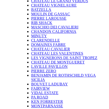
CHATEAU LE GRAND VERDUS
CHATEAU VIGNELAURE
BATZELLA
MOULIN DE GASSAC
PIERRE LAROUSSE
RIB SHACK
MASCHIO DEI CAVALIERI
CHANDON CALIFORNIA
MINUTY
CLARENDELLE
DOMAINES FABRE
CHATEAU CAVALIER
CHATEAU LES VALENTINES
LES VIGNERONS DE SAINT TROPEZ
CHATEAU DE MONTGUERET
LAVILLE PAVILLON
PIERRE ZERO
BENJAMIN DE ROTHSCHILD VEGA
SICILIA
BOUVET LADUBAY
FAIRVIEW
VIDAL ESTATE
PA ROAD
KEN FORRESTER
MONTPARNASSE