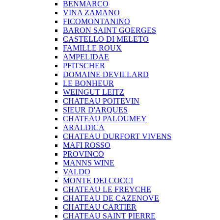
BENMARCO
VINA ZAMANO
FICOMONTANINO
BARON SAINT GOERGES
CASTELLO DI MELETO
FAMILLE ROUX
AMPELIDAE
PFITSCHER
DOMAINE DEVILLARD
LE BONHEUR
WEINGUT LEITZ
CHATEAU POITEVIN
SIEUR D'ARQUES
CHATEAU PALOUMEY
ARALDICA
CHATEAU DURFORT VIVENS
MAFI ROSSO
PROVINCO
MANNS WINE
VALDO
MONTE DEI COCCI
CHATEAU LE FREYCHE
CHATEAU DE CAZENOVE
CHATEAU CARTIER
CHATEAU SAINT PIERRE