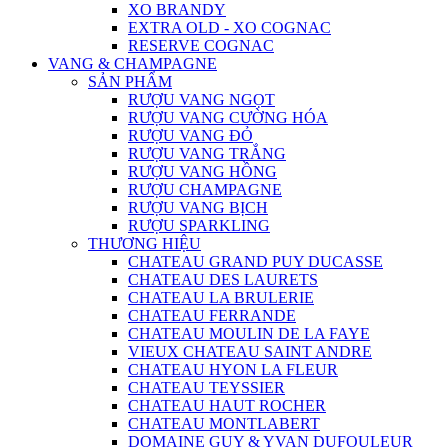
XO BRANDY
EXTRA OLD - XO COGNAC
RESERVE COGNAC
VANG & CHAMPAGNE
SẢN PHẨM
RƯỢU VANG NGỌT
RƯỢU VANG CƯỜNG HÓA
RƯỢU VANG ĐỎ
RƯỢU VANG TRẮNG
RƯỢU VANG HỒNG
RƯỢU CHAMPAGNE
RƯỢU VANG BỊCH
RƯỢU SPARKLING
THƯƠNG HIỆU
CHATEAU GRAND PUY DUCASSE
CHATEAU DES LAURETS
CHATEAU LA BRULERIE
CHATEAU FERRANDE
CHATEAU MOULIN DE LA FAYE
VIEUX CHATEAU SAINT ANDRE
CHATEAU HYON LA FLEUR
CHATEAU TEYSSIER
CHATEAU HAUT ROCHER
CHATEAU MONTLABERT
DOMAINE GUY & YVAN DUFOULEUR