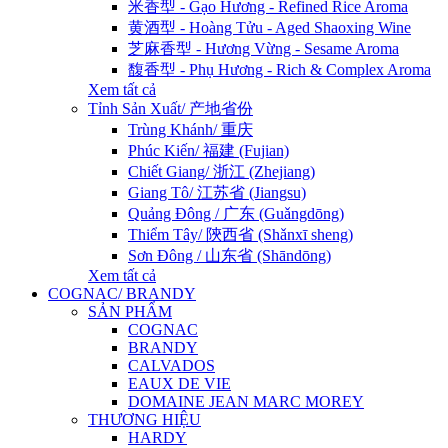
米香型 - Gạo Hương - Refined Rice Aroma
黄酒型 - Hoàng Tửu - Aged Shaoxing Wine
芝麻香型 - Hương Vừng - Sesame Aroma
馥香型 - Phụ Hương - Rich & Complex Aroma
Xem tất cả
Tỉnh Sản Xuất/ 产地省份
Trùng Khánh/ 重庆
Phúc Kiến/ 福建 (Fujian)
Chiết Giang/ 浙江 (Zhejiang)
Giang Tô/ 江苏省 (Jiangsu)
Quảng Đông / 广东 (Guǎngdōng)
Thiểm Tây/ 陝西省 (Shǎnxī sheng)
Sơn Đông / 山东省 (Shāndōng)
Xem tất cả
COGNAC/ BRANDY
SẢN PHẨM
COGNAC
BRANDY
CALVADOS
EAUX DE VIE
DOMAINE JEAN MARC MOREY
THƯƠNG HIỆU
HARDY