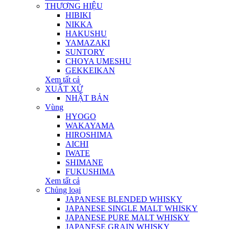
THƯƠNG HIỆU
HIBIKI
NIKKA
HAKUSHU
YAMAZAKI
SUNTORY
CHOYA UMESHU
GEKKEIKAN
Xem tất cả
XUẤT XỨ
NHẬT BẢN
Vùng
HYOGO
WAKAYAMA
HIROSHIMA
AICHI
IWATE
SHIMANE
FUKUSHIMA
Xem tất cả
Chủng loại
JAPANESE BLENDED WHISKY
JAPANESE SINGLE MALT WHISKY
JAPANESE PURE MALT WHISKY
JAPANESE GRAIN WHISKY