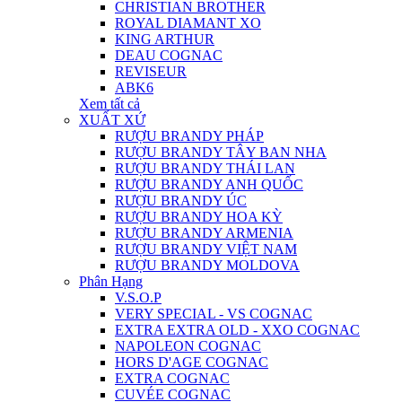
CHRISTIAN BROTHER
ROYAL DIAMANT XO
KING ARTHUR
DEAU COGNAC
REVISEUR
ABK6
Xem tất cả
XUẤT XỨ
RƯỢU BRANDY PHÁP
RƯỢU BRANDY TÂY BAN NHA
RƯỢU BRANDY THÁI LAN
RƯỢU BRANDY ANH QUỐC
RƯỢU BRANDY ÚC
RƯỢU BRANDY HOA KỲ
RƯỢU BRANDY ARMENIA
RƯỢU BRANDY VIỆT NAM
RƯỢU BRANDY MOLDOVA
Phân Hạng
V.S.O.P
VERY SPECIAL - VS COGNAC
EXTRA EXTRA OLD - XXO COGNAC
NAPOLEON COGNAC
HORS D'AGE COGNAC
EXTRA COGNAC
CUVÉE COGNAC