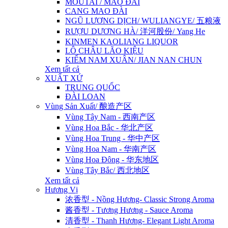
MOUTAI / MAO ĐÀI
CANG MAO ĐÀI
NGŨ LƯƠNG DỊCH/ WULIANGYE/ 五粮液
RƯỢU DƯƠNG HÀ/ 洋河股份/ Yang He
KINMEN KAOLIANG LIQUOR
LÔ CHÂU LÃO KIỆU
KIẾM NAM XUÂN/ JIAN NAN CHUN
Xem tất cả
XUẤT XỨ
TRUNG QUỐC
ĐÀI LOAN
Vùng Sản Xuất/ 酿造产区
Vùng Tây Nam - 西南产区
Vùng Hoa Bắc - 华北产区
Vùng Hoa Trung - 华中产区
Vùng Hoa Nam - 华南产区
Vùng Hoa Đông - 华东地区
Vùng Tây Bắc/ 西北地区
Xem tất cả
Hương Vị
浓香型 - Nồng Hương- Classic Strong Aroma
酱香型 - Tương Hương - Sauce Aroma
清香型 - Thanh Hương- Elegant Light Aroma