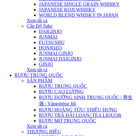
JAPANESE SINGLE GRAIN WHISKY
JAPANESE KOJI WHISKY
WORLD BLEND WHISKY IN JAPAN
Xem tất cả
Cấp Độ Sake
DAIGINJO
JUNMAI
FUTSUSHU
HONJOZO
JUNMAI GINJO
JUNMAI DAIGINJO
GINJO
Xem tất cả
RƯỢU TRUNG QUỐC
SẢN PHẨM
RƯỢU TRUNG QUỐC
RƯỢU CAO LƯƠNG
RƯỢU DƯỠNG SINH TRUNG QUỐC / 养生
酒 / Yǎngshēng Jiǔ
RƯỢU HOÀNG TỬU/ THIỆU HƯNG
RƯỢU TRÀ ĐÀI LOAN/ TEA LIQUOR
RƯỢU MƠ TRUNG QUỐC
Xem tất cả
THƯƠNG HIỆU