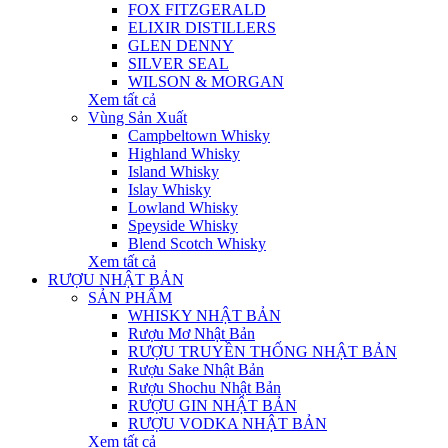
FOX FITZGERALD
ELIXIR DISTILLERS
GLEN DENNY
SILVER SEAL
WILSON & MORGAN
Xem tất cả
Vùng Sản Xuất
Campbeltown Whisky
Highland Whisky
Island Whisky
Islay Whisky
Lowland Whisky
Speyside Whisky
Blend Scotch Whisky
Xem tất cả
RƯỢU NHẬT BẢN
SẢN PHẨM
WHISKY NHẬT BẢN
Rượu Mơ Nhật Bản
RƯỢU TRUYỀN THỐNG NHẬT BẢN
Rượu Sake Nhật Bản
Rượu Shochu Nhật Bản
RƯỢU GIN NHẬT BẢN
RƯỢU VODKA NHẬT BẢN
Xem tất cả