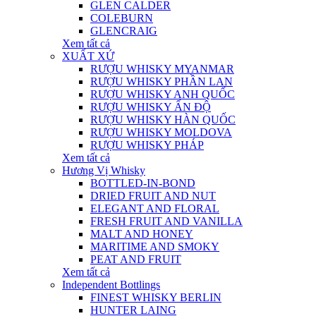
GLEN CALDER
COLEBURN
GLENCRAIG
Xem tất cả
XUẤT XỨ
RƯỢU WHISKY MYANMAR
RƯỢU WHISKY PHẦN LAN
RƯỢU WHISKY ANH QUỐC
RƯỢU WHISKY ẤN ĐỘ
RƯỢU WHISKY HÀN QUỐC
RƯỢU WHISKY MOLDOVA
RƯỢU WHISKY PHÁP
Xem tất cả
Hương Vị Whisky
BOTTLED-IN-BOND
DRIED FRUIT AND NUT
ELEGANT AND FLORAL
FRESH FRUIT AND VANILLA
MALT AND HONEY
MARITIME AND SMOKY
PEAT AND FRUIT
Xem tất cả
Independent Bottlings
FINEST WHISKY BERLIN
HUNTER LAING