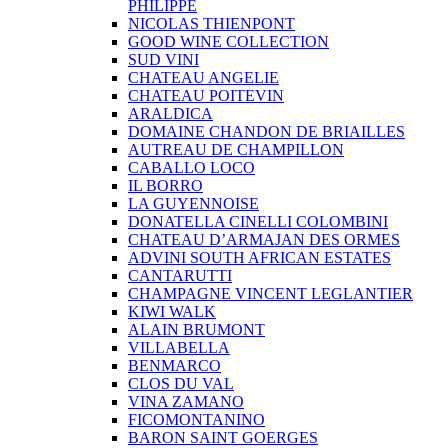
PHILIPPE
NICOLAS THIENPONT
GOOD WINE COLLECTION
SUD VINI
CHATEAU ANGELIE
CHATEAU POITEVIN
ARALDICA
DOMAINE CHANDON DE BRIAILLES
AUTREAU DE CHAMPILLON
CABALLO LOCO
IL BORRO
LA GUYENNOISE
DONATELLA CINELLI COLOMBINI
CHATEAU D’ARMAJAN DES ORMES
ADVINI SOUTH AFRICAN ESTATES
CANTARUTTI
CHAMPAGNE VINCENT LEGLANTIER
KIWI WALK
ALAIN BRUMONT
VILLABELLA
BENMARCO
CLOS DU VAL
VINA ZAMANO
FICOMONTANINO
BARON SAINT GOERGES