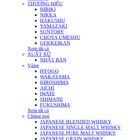
THƯƠNG HIỆU
HIBIKI
NIKKA
HAKUSHU
YAMAZAKI
SUNTORY
CHOYA UMESHU
GEKKEIKAN
Xem tất cả
XUẤT XỨ
NHẬT BẢN
Vùng
HYOGO
WAKAYAMA
HIROSHIMA
AICHI
IWATE
SHIMANE
FUKUSHIMA
Xem tất cả
Chủng loại
JAPANESE BLENDED WHISKY
JAPANESE SINGLE MALT WHISKY
JAPANESE PURE MALT WHISKY
JAPANESE GRAIN WHISKY