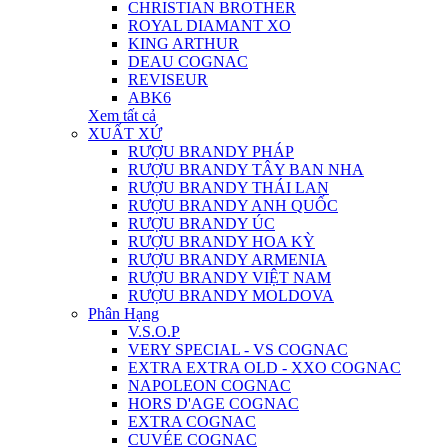
CHRISTIAN BROTHER
ROYAL DIAMANT XO
KING ARTHUR
DEAU COGNAC
REVISEUR
ABK6
Xem tất cả
XUẤT XỨ
RƯỢU BRANDY PHÁP
RƯỢU BRANDY TÂY BAN NHA
RƯỢU BRANDY THÁI LAN
RƯỢU BRANDY ANH QUỐC
RƯỢU BRANDY ÚC
RƯỢU BRANDY HOA KỲ
RƯỢU BRANDY ARMENIA
RƯỢU BRANDY VIỆT NAM
RƯỢU BRANDY MOLDOVA
Phân Hạng
V.S.O.P
VERY SPECIAL - VS COGNAC
EXTRA EXTRA OLD - XXO COGNAC
NAPOLEON COGNAC
HORS D'AGE COGNAC
EXTRA COGNAC
CUVÉE COGNAC