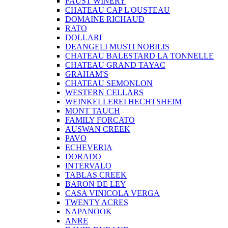
FAUST WINERY
CHATEAU CAP L'OUSTEAU
DOMAINE RICHAUD
RATO
DOLLARI
DEANGELI MUSTI NOBILIS
CHATEAU BALESTARD LA TONNELLE
CHATEAU GRAND TAYAC
GRAHAM'S
CHATEAU SEMONLON
WESTERN CELLARS
WEINKELLEREI HECHTSHEIM
MONT TAUCH
FAMILY FORCATO
AUSWAN CREEK
PAVO
ECHEVERIA
DORADO
INTERVALO
TABLAS CREEK
BARON DE LEY
CASA VINICOLA VERGA
TWENTY ACRES
NAPANOOK
ANRE