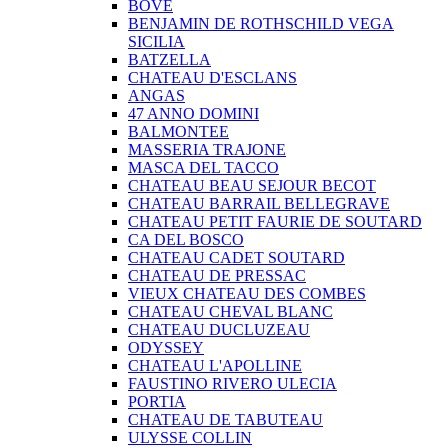
BOVE
BENJAMIN DE ROTHSCHILD VEGA
SICILIA
BATZELLA
CHATEAU D'ESCLANS
ANGAS
47 ANNO DOMINI
BALMONTEE
MASSERIA TRAJONE
MASCA DEL TACCO
CHATEAU BEAU SEJOUR BECOT
CHATEAU BARRAIL BELLEGRAVE
CHATEAU PETIT FAURIE DE SOUTARD
CA DEL BOSCO
CHATEAU CADET SOUTARD
CHATEAU DE PRESSAC
VIEUX CHATEAU DES COMBES
CHATEAU CHEVAL BLANC
CHATEAU DUCLUZEAU
ODYSSEY
CHATEAU L'APOLLINE
FAUSTINO RIVERO ULECIA
PORTIA
CHATEAU DE TABUTEAU
ULYSSE COLLIN