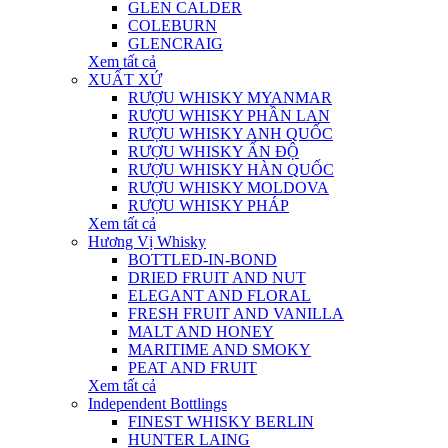
GLEN CALDER
COLEBURN
GLENCRAIG
Xem tất cả
XUẤT XỨ
RƯỢU WHISKY MYANMAR
RƯỢU WHISKY PHẦN LAN
RƯỢU WHISKY ANH QUỐC
RƯỢU WHISKY ẤN ĐỘ
RƯỢU WHISKY HÀN QUỐC
RƯỢU WHISKY MOLDOVA
RƯỢU WHISKY PHÁP
Xem tất cả
Hương Vị Whisky
BOTTLED-IN-BOND
DRIED FRUIT AND NUT
ELEGANT AND FLORAL
FRESH FRUIT AND VANILLA
MALT AND HONEY
MARITIME AND SMOKY
PEAT AND FRUIT
Xem tất cả
Independent Bottlings
FINEST WHISKY BERLIN
HUNTER LAING