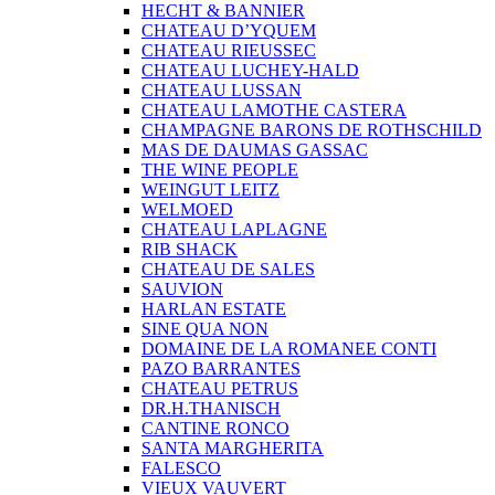
HECHT & BANNIER
CHATEAU D’YQUEM
CHATEAU RIEUSSEC
CHATEAU LUCHEY-HALD
CHATEAU LUSSAN
CHATEAU LAMOTHE CASTERA
CHAMPAGNE BARONS DE ROTHSCHILD
MAS DE DAUMAS GASSAC
THE WINE PEOPLE
WEINGUT LEITZ
WELMOED
CHATEAU LAPLAGNE
RIB SHACK
CHATEAU DE SALES
SAUVION
HARLAN ESTATE
SINE QUA NON
DOMAINE DE LA ROMANEE CONTI
PAZO BARRANTES
CHATEAU PETRUS
DR.H.THANISCH
CANTINE RONCO
SANTA MARGHERITA
FALESCO
VIEUX VAUVERT