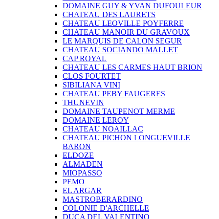
DOMAINE GUY & YVAN DUFOULEUR
CHATEAU DES LAURETS
CHATEAU LEOVILLE POYFERRE
CHATEAU MANOIR DU GRAVOUX
LE MARQUIS DE CALON SEGUR
CHATEAU SOCIANDO MALLET
CAP ROYAL
CHATEAU LES CARMES HAUT BRION
CLOS FOURTET
SIBILIANA VINI
CHATEAU PEBY FAUGERES
THUNEVIN
DOMAINE TAUPENOT MERME
DOMAINE LEROY
CHATEAU NOAILLAC
CHATEAU PICHON LONGUEVILLE
BARON
ELDOZE
ALMADEN
MIOPASSO
PEMO
EL ARGAR
MASTROBERARDINO
COLONIE D'ARCHELLE
DUCA DEL VALENTINO