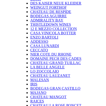
DES KAISER NEUE KLEIDER
WEINGUT FORTHOF
CHATEAU DE RESPIDE
BODEGAS AGUIRRE
ADMIRALITY BAY
THISTLEDOWN WINES
12 E MEZZO COLLECTION
CASA VINICOLA BOTTER
ENZO BARTOLI
ADDESSO
CASA LUNARDI
CECCATO
NIER COTE DU RHONE
DOMAINE PECH DES CADES
CHATEAU GRAND TUILLAC
LA BELLE ANGELE
LO ZOCCOLAIO
CHATEAU LAUZANET
MALESAN
IRIS
BODEGAS GRAN CASTILLO
MAJANO
CHATEAU MANGOT
RAICES
CHATEAU LA ROSE PONCET