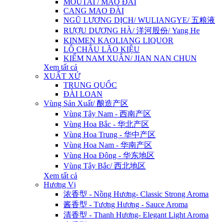
MOUTAI / MAO ĐÀI
CANG MAO ĐÀI
NGŨ LƯƠNG DỊCH/ WULIANGYE/ 五粮液
RƯỢU DƯƠNG HÀ/ 洋河股份/ Yang He
KINMEN KAOLIANG LIQUOR
LÔ CHÂU LÃO KIỆU
KIẾM NAM XUÂN/ JIAN NAN CHUN
Xem tất cả
XUẤT XỨ
TRUNG QUỐC
ĐÀI LOAN
Vùng Sản Xuất/ 酿造产区
Vùng Tây Nam - 西南产区
Vùng Hoa Bắc - 华北产区
Vùng Hoa Trung - 华中产区
Vùng Hoa Nam - 华南产区
Vùng Hoa Đông - 华东地区
Vùng Tây Bắc/ 西北地区
Xem tất cả
Hương Vị
浓香型 - Nồng Hương- Classic Strong Aroma
酱香型 - Tương Hương - Sauce Aroma
清香型 - Thanh Hương- Elegant Light Aroma