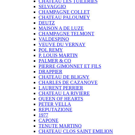
CHATEAU LES TUILERIES
SELVAGGIO
CHAMPAGNE COLLET
CHATEAU PALOUMEY
DEUTZ
MAISON A DE LUZE
CHAMPAGNE TELMONT
VALDESPINO
VEUVE DU VERNAY
POL REMY
P. LOUIS MARTIN
PALMER & CO
PIERRE GIMONNET ET FILS
DRAPPIER
CHATEAU DE BLIGNY
CHARLES DE CAZANOVE
LAURENT PERRIER
CHATEAU LA RIVIERE
QUEEN OF HEARTS
PETER VELLA
REPUTAZIONE
1977
CAPONE
TENUTE MARTINO
CHATEAU CLOS SAINT EMILION