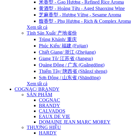
米香型 - Gạo Hương - Refined Rice Aroma
黄酒型 - Hoàng Tửu - Aged Shaoxing Wine
芝麻香型 - Hương Vừng - Sesame Aroma
馥香型 - Phụ Hương - Rich & Complex Aroma
Xem tất cả
Tỉnh Sản Xuất/ 产地省份
Trùng Khánh/ 重庆
Phúc Kiến/ 福建 (Fujian)
Chiết Giang/ 浙江 (Zhejiang)
Giang Tô/ 江苏省 (Jiangsu)
Quảng Đông / 广东 (Guǎngdōng)
Thiểm Tây/ 陝西省 (Shǎnxī sheng)
Sơn Đông / 山东省 (Shāndōng)
Xem tất cả
COGNAC/ BRANDY
SẢN PHẨM
COGNAC
BRANDY
CALVADOS
EAUX DE VIE
DOMAINE JEAN MARC MOREY
THƯƠNG HIỆU
HARDY