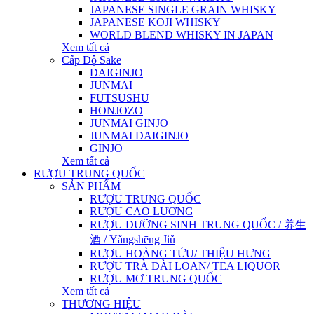
JAPANESE SINGLE GRAIN WHISKY
JAPANESE KOJI WHISKY
WORLD BLEND WHISKY IN JAPAN
Xem tất cả
Cấp Độ Sake
DAIGINJO
JUNMAI
FUTSUSHU
HONJOZO
JUNMAI GINJO
JUNMAI DAIGINJO
GINJO
Xem tất cả
RƯỢU TRUNG QUỐC
SẢN PHẨM
RƯỢU TRUNG QUỐC
RƯỢU CAO LƯƠNG
RƯỢU DƯỠNG SINH TRUNG QUỐC / 养生
酒 / Yǎngshēng Jiǔ
RƯỢU HOÀNG TỬU/ THIỆU HƯNG
RƯỢU TRÀ ĐÀI LOAN/ TEA LIQUOR
RƯỢU MƠ TRUNG QUỐC
Xem tất cả
THƯƠNG HIỆU