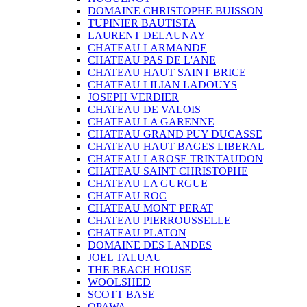
DOMAINE CHRISTOPHE BUISSON
TUPINIER BAUTISTA
LAURENT DELAUNAY
CHATEAU LARMANDE
CHATEAU PAS DE L'ANE
CHATEAU HAUT SAINT BRICE
CHATEAU LILIAN LADOUYS
JOSEPH VERDIER
CHATEAU DE VALOIS
CHATEAU LA GARENNE
CHATEAU GRAND PUY DUCASSE
CHATEAU HAUT BAGES LIBERAL
CHATEAU LAROSE TRINTAUDON
CHATEAU SAINT CHRISTOPHE
CHATEAU LA GURGUE
CHATEAU ROC
CHATEAU MONT PERAT
CHATEAU PIERROUSSELLE
CHATEAU PLATON
DOMAINE DES LANDES
JOEL TALUAU
THE BEACH HOUSE
WOOLSHED
SCOTT BASE
OPAWA