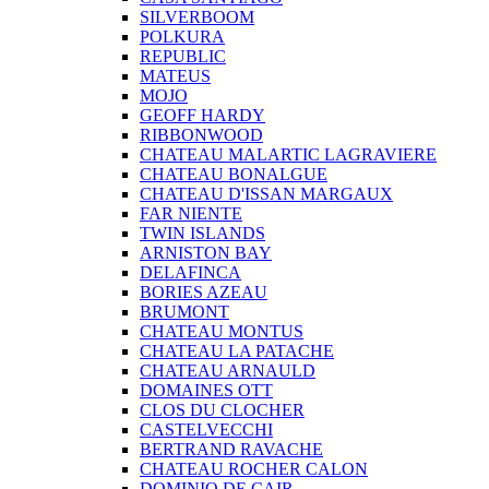
SILVERBOOM
POLKURA
REPUBLIC
MATEUS
MOJO
GEOFF HARDY
RIBBONWOOD
CHATEAU MALARTIC LAGRAVIERE
CHATEAU BONALGUE
CHATEAU D'ISSAN MARGAUX
FAR NIENTE
TWIN ISLANDS
ARNISTON BAY
DELAFINCA
BORIES AZEAU
BRUMONT
CHATEAU MONTUS
CHATEAU LA PATACHE
CHATEAU ARNAULD
DOMAINES OTT
CLOS DU CLOCHER
CASTELVECCHI
BERTRAND RAVACHE
CHATEAU ROCHER CALON
DOMINIO DE CAIR