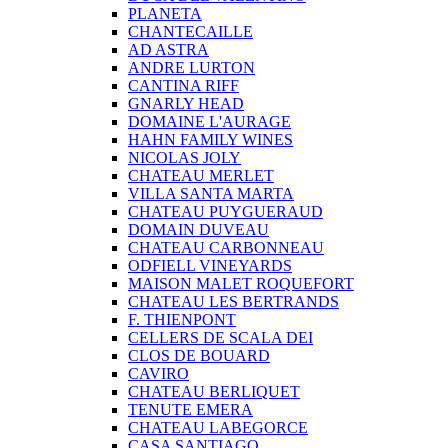
PLANETA
CHANTECAILLE
AD ASTRA
ANDRE LURTON
CANTINA RIFF
GNARLY HEAD
DOMAINE L'AURAGE
HAHN FAMILY WINES
NICOLAS JOLY
CHATEAU MERLET
VILLA SANTA MARTA
CHATEAU PUYGUERAUD
DOMAIN DUVEAU
CHATEAU CARBONNEAU
ODFIELL VINEYARDS
MAISON MALET ROQUEFORT
CHATEAU LES BERTRANDS
F. THIENPONT
CELLERS DE SCALA DEI
CLOS DE BOUARD
CAVIRO
CHATEAU BERLIQUET
TENUTE EMERA
CHATEAU LABEGORCE
CASA SANTIAGO