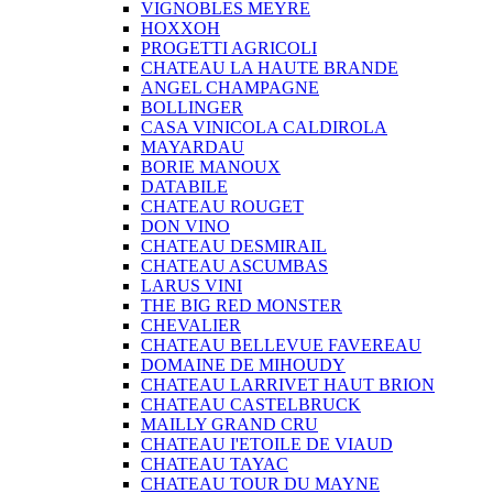
VIGNOBLES MEYRE
HOXXOH
PROGETTI AGRICOLI
CHATEAU LA HAUTE BRANDE
ANGEL CHAMPAGNE
BOLLINGER
CASA VINICOLA CALDIROLA
MAYARDAU
BORIE MANOUX
DATABILE
CHATEAU ROUGET
DON VINO
CHATEAU DESMIRAIL
CHATEAU ASCUMBAS
LARUS VINI
THE BIG RED MONSTER
CHEVALIER
CHATEAU BELLEVUE FAVEREAU
DOMAINE DE MIHOUDY
CHATEAU LARRIVET HAUT BRION
CHATEAU CASTELBRUCK
MAILLY GRAND CRU
CHATEAU I'ETOILE DE VIAUD
CHATEAU TAYAC
CHATEAU TOUR DU MAYNE