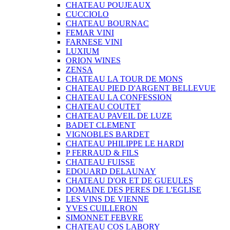
CHATEAU POUJEAUX
CUCCIOLO
CHATEAU BOURNAC
FEMAR VINI
FARNESE VINI
LUXIUM
ORION WINES
ZENSA
CHATEAU LA TOUR DE MONS
CHATEAU PIED D'ARGENT BELLEVUE
CHATEAU LA CONFESSION
CHATEAU COUTET
CHATEAU PAVEIL DE LUZE
BADET CLEMENT
VIGNOBLES BARDET
CHATEAU PHILIPPE LE HARDI
P FERRAUD & FILS
CHATEAU FUISSE
EDOUARD DELAUNAY
CHATEAU D'OR ET DE GUEULES
DOMAINE DES PERES DE L'EGLISE
LES VINS DE VIENNE
YVES CUILLERON
SIMONNET FEBVRE
CHATEAU COS LABORY