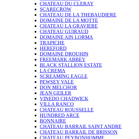
CHATEAU DU CLERAY
SCARECROW
CHATEAU DE LA THEBAUDIERE
DOMAINE DE LA MOTTE
CHATEAU LA GRAVIERE
CHATEAU GUIRAUD
DOMAINE AIN LORMA
TRAPICHE
HEREFORD
DOMAINE DROUHIN
FREEMARK ABBEY
BLACK STALLION ESTATE
LA CREMA
SCREAMING EAGLE
PEWSEY VALE
DON MELCHOR
JEAN GEILER
VINEDO CHADWICK
VILLA RANCO
CHATEAU ROUSSELLE
HUNDRED ARCE
BONNAIRE
CHATEAU BARRAIL SAINT ANDRE
CHATEAU BARRAIL DE BRISSON
CHATEAU PEYBONHOMME