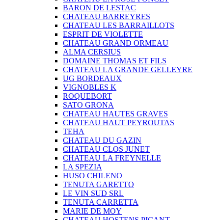
BARON DE LESTAC
CHATEAU BARREYRES
CHATEAU LES BARRAILLOTS
ESPRIT DE VIOLETTE
CHATEAU GRAND ORMEAU
ALMA CERSIUS
DOMAINE THOMAS ET FILS
CHATEAU LA GRANDE GELLEYRE
UG BORDEAUX
VIGNOBLES K
ROQUEBORT
SATO GRONA
CHATEAU HAUTES GRAVES
CHATEAU HAUT PEYROUTAS
TEHA
CHATEAU DU GAZIN
CHATEAU CLOS JUNET
CHATEAU LA FREYNELLE
LA SPEZIA
HUSO CHILENO
TENUTA GARETTO
LE VIN SUD SRL
TENUTA CARRETTA
MARIE DE MOY
CHATEAU HOSTENS PICANT