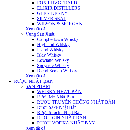
FOX FITZGERALD
ELIXIR DISTILLERS
GLEN DENNY
SILVER SEAL
WILSON & MORGAN
Xem tất cả
Vùng Sản Xuất
Campbeltown Whisky
Highland Whisky
Island Whisky
Islay Whisky
Lowland Whisky
Speyside Whisky
Blend Scotch Whisky
Xem tất cả
RƯỢU NHẬT BẢN
SẢN PHẨM
WHISKY NHẬT BẢN
Rượu Mơ Nhật Bản
RƯỢU TRUYỀN THỐNG NHẬT BẢN
Rượu Sake Nhật Bản
Rượu Shochu Nhật Bản
RƯỢU GIN NHẬT BẢN
RƯỢU VODKA NHẬT BẢN
Xem tất cả