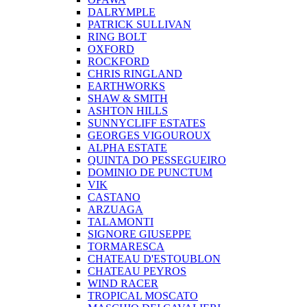
DALRYMPLE
PATRICK SULLIVAN
RING BOLT
OXFORD
ROCKFORD
CHRIS RINGLAND
EARTHWORKS
SHAW & SMITH
ASHTON HILLS
SUNNYCLIFF ESTATES
GEORGES VIGOUROUX
ALPHA ESTATE
QUINTA DO PESSEGUEIRO
DOMINIO DE PUNCTUM
VIK
CASTANO
ARZUAGA
TALAMONTI
SIGNORE GIUSEPPE
TORMARESCA
CHATEAU D'ESTOUBLON
CHATEAU PEYROS
WIND RACER
TROPICAL MOSCATO