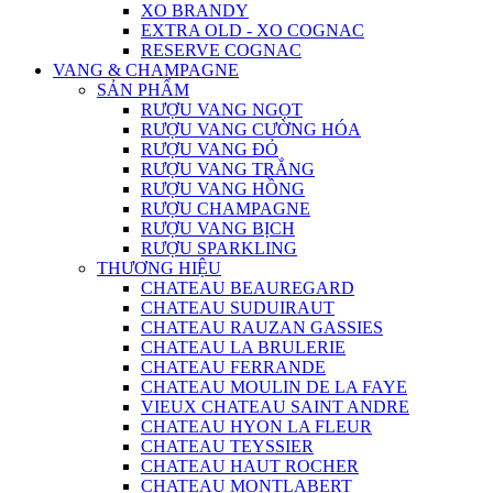
XO BRANDY
EXTRA OLD - XO COGNAC
RESERVE COGNAC
VANG & CHAMPAGNE
SẢN PHẨM
RƯỢU VANG NGỌT
RƯỢU VANG CƯỜNG HÓA
RƯỢU VANG ĐỎ
RƯỢU VANG TRẮNG
RƯỢU VANG HỒNG
RƯỢU CHAMPAGNE
RƯỢU VANG BỊCH
RƯỢU SPARKLING
THƯƠNG HIỆU
CHATEAU BEAUREGARD
CHATEAU SUDUIRAUT
CHATEAU RAUZAN GASSIES
CHATEAU LA BRULERIE
CHATEAU FERRANDE
CHATEAU MOULIN DE LA FAYE
VIEUX CHATEAU SAINT ANDRE
CHATEAU HYON LA FLEUR
CHATEAU TEYSSIER
CHATEAU HAUT ROCHER
CHATEAU MONTLABERT