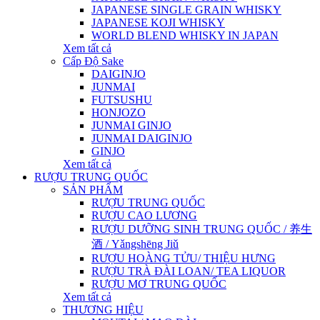
JAPANESE SINGLE GRAIN WHISKY
JAPANESE KOJI WHISKY
WORLD BLEND WHISKY IN JAPAN
Xem tất cả
Cấp Độ Sake
DAIGINJO
JUNMAI
FUTSUSHU
HONJOZO
JUNMAI GINJO
JUNMAI DAIGINJO
GINJO
Xem tất cả
RƯỢU TRUNG QUỐC
SẢN PHẨM
RƯỢU TRUNG QUỐC
RƯỢU CAO LƯƠNG
RƯỢU DƯỠNG SINH TRUNG QUỐC / 养生
酒 / Yǎngshēng Jiǔ
RƯỢU HOÀNG TỬU/ THIỆU HƯNG
RƯỢU TRÀ ĐÀI LOAN/ TEA LIQUOR
RƯỢU MƠ TRUNG QUỐC
Xem tất cả
THƯƠNG HIỆU