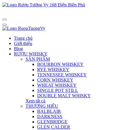
Trang chủ
Giới thiệu
Blog
RƯỢU WHISKY
SẢN PHẨM
BOURBON WHISKEY
RYE WHISKEY
TENNESSEE WHISKEY
CORN WHISKEY
WHEAT WHISKEY
SINGLE POT STILL
DOUBLE MALT WHISKY
Xem tất cả
THƯƠNG HIỆU
BALBLAIR
DARKNESS
GLENBRIDGE
GLEN CALDER