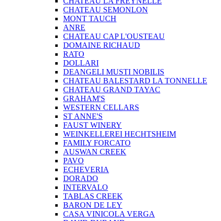
CHATEAU LA FREYNELLE
CHATEAU SEMONLON
MONT TAUCH
ANRE
CHATEAU CAP L'OUSTEAU
DOMAINE RICHAUD
RATO
DOLLARI
DEANGELI MUSTI NOBILIS
CHATEAU BALESTARD LA TONNELLE
CHATEAU GRAND TAYAC
GRAHAM'S
WESTERN CELLARS
ST ANNE'S
FAUST WINERY
WEINKELLEREI HECHTSHEIM
FAMILY FORCATO
AUSWAN CREEK
PAVO
ECHEVERIA
DORADO
INTERVALO
TABLAS CREEK
BARON DE LEY
CASA VINICOLA VERGA