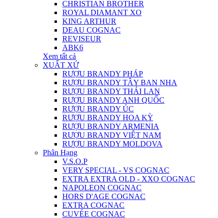
CHRISTIAN BROTHER
ROYAL DIAMANT XO
KING ARTHUR
DEAU COGNAC
REVISEUR
ABK6
Xem tất cả
XUẤT XỨ
RƯỢU BRANDY PHÁP
RƯỢU BRANDY TÂY BAN NHA
RƯỢU BRANDY THÁI LAN
RƯỢU BRANDY ANH QUỐC
RƯỢU BRANDY ÚC
RƯỢU BRANDY HOA KỲ
RƯỢU BRANDY ARMENIA
RƯỢU BRANDY VIỆT NAM
RƯỢU BRANDY MOLDOVA
Phân Hạng
V.S.O.P
VERY SPECIAL - VS COGNAC
EXTRA EXTRA OLD - XXO COGNAC
NAPOLEON COGNAC
HORS D'AGE COGNAC
EXTRA COGNAC
CUVÉE COGNAC