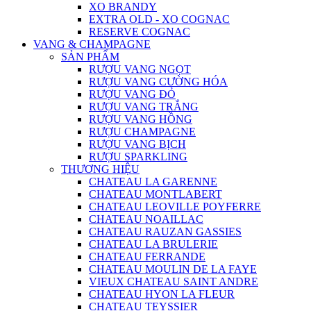
XO BRANDY
EXTRA OLD - XO COGNAC
RESERVE COGNAC
VANG & CHAMPAGNE
SẢN PHẨM
RƯỢU VANG NGỌT
RƯỢU VANG CƯỜNG HÓA
RƯỢU VANG ĐỎ
RƯỢU VANG TRẮNG
RƯỢU VANG HỒNG
RƯỢU CHAMPAGNE
RƯỢU VANG BỊCH
RƯỢU SPARKLING
THƯƠNG HIỆU
CHATEAU LA GARENNE
CHATEAU MONTLABERT
CHATEAU LEOVILLE POYFERRE
CHATEAU NOAILLAC
CHATEAU RAUZAN GASSIES
CHATEAU LA BRULERIE
CHATEAU FERRANDE
CHATEAU MOULIN DE LA FAYE
VIEUX CHATEAU SAINT ANDRE
CHATEAU HYON LA FLEUR
CHATEAU TEYSSIER