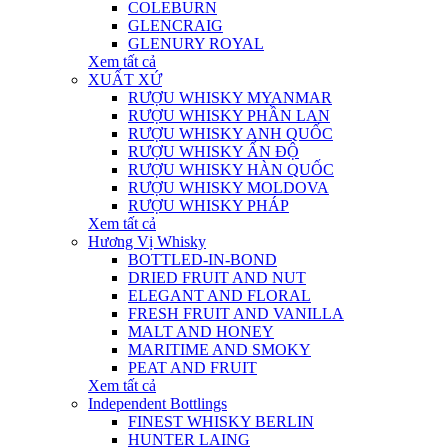
COLEBURN
GLENCRAIG
GLENURY ROYAL
Xem tất cả
XUẤT XỨ
RƯỢU WHISKY MYANMAR
RƯỢU WHISKY PHẦN LAN
RƯỢU WHISKY ANH QUỐC
RƯỢU WHISKY ẤN ĐỘ
RƯỢU WHISKY HÀN QUỐC
RƯỢU WHISKY MOLDOVA
RƯỢU WHISKY PHÁP
Xem tất cả
Hương Vị Whisky
BOTTLED-IN-BOND
DRIED FRUIT AND NUT
ELEGANT AND FLORAL
FRESH FRUIT AND VANILLA
MALT AND HONEY
MARITIME AND SMOKY
PEAT AND FRUIT
Xem tất cả
Independent Bottlings
FINEST WHISKY BERLIN
HUNTER LAING