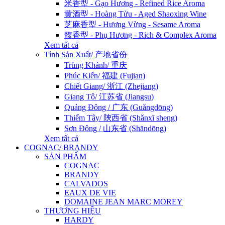
米香型 - Gạo Hương - Refined Rice Aroma
黄酒型 - Hoàng Tửu - Aged Shaoxing Wine
芝麻香型 - Hương Vừng - Sesame Aroma
馥香型 - Phụ Hương - Rich & Complex Aroma
Xem tất cả
Tỉnh Sản Xuất/ 产地省份
Trùng Khánh/ 重庆
Phúc Kiến/ 福建 (Fujian)
Chiết Giang/ 浙江 (Zhejiang)
Giang Tô/ 江苏省 (Jiangsu)
Quảng Đông / 广东 (Guǎngdōng)
Thiểm Tây/ 陝西省 (Shǎnxī sheng)
Sơn Đông / 山东省 (Shāndōng)
Xem tất cả
COGNAC/ BRANDY
SẢN PHẨM
COGNAC
BRANDY
CALVADOS
EAUX DE VIE
DOMAINE JEAN MARC MOREY
THƯƠNG HIỆU
HARDY