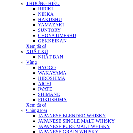
THƯƠNG HIỆU
HIBIKI
NIKKA
HAKUSHU
YAMAZAKI
SUNTORY
CHOYA UMESHU
GEKKEIKAN
Xem tất cả
XUẤT XỨ
NHẬT BẢN
Vùng
HYOGO
WAKAYAMA
HIROSHIMA
AICHI
IWATE
SHIMANE
FUKUSHIMA
Xem tất cả
Chủng loại
JAPANESE BLENDED WHISKY
JAPANESE SINGLE MALT WHISKY
JAPANESE PURE MALT WHISKY
JAPANESE GRAIN WHISKY