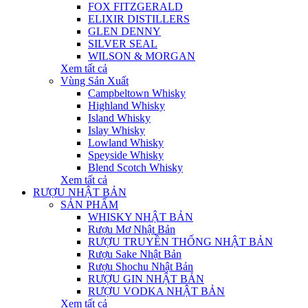
FOX FITZGERALD
ELIXIR DISTILLERS
GLEN DENNY
SILVER SEAL
WILSON & MORGAN
Xem tất cả
Vùng Sản Xuất
Campbeltown Whisky
Highland Whisky
Island Whisky
Islay Whisky
Lowland Whisky
Speyside Whisky
Blend Scotch Whisky
Xem tất cả
RƯỢU NHẬT BẢN
SẢN PHẨM
WHISKY NHẬT BẢN
Rượu Mơ Nhật Bản
RƯỢU TRUYỀN THỐNG NHẬT BẢN
Rượu Sake Nhật Bản
Rượu Shochu Nhật Bản
RƯỢU GIN NHẬT BẢN
RƯỢU VODKA NHẬT BẢN
Xem tất cả