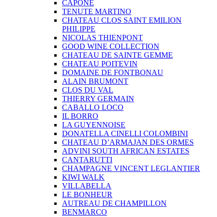
CAPONE
TENUTE MARTINO
CHATEAU CLOS SAINT EMILION
PHILIPPE
NICOLAS THIENPONT
GOOD WINE COLLECTION
CHATEAU DE SAINTE GEMME
CHATEAU POITEVIN
DOMAINE DE FONTBONAU
ALAIN BRUMONT
CLOS DU VAL
THIERRY GERMAIN
CABALLO LOCO
IL BORRO
LA GUYENNOISE
DONATELLA CINELLI COLOMBINI
CHATEAU D’ARMAJAN DES ORMES
ADVINI SOUTH AFRICAN ESTATES
CANTARUTTI
CHAMPAGNE VINCENT LEGLANTIER
KIWI WALK
VILLABELLA
LE BONHEUR
AUTREAU DE CHAMPILLON
BENMARCO