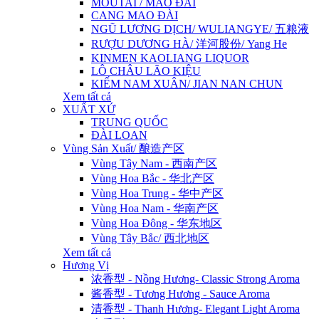
MOUTAI / MAO ĐÀI
CANG MAO ĐÀI
NGŨ LƯƠNG DỊCH/ WULIANGYE/ 五粮液
RƯỢU DƯƠNG HÀ/ 洋河股份/ Yang He
KINMEN KAOLIANG LIQUOR
LÔ CHÂU LÃO KIỆU
KIẾM NAM XUÂN/ JIAN NAN CHUN
Xem tất cả
XUẤT XỨ
TRUNG QUỐC
ĐÀI LOAN
Vùng Sản Xuất/ 酿造产区
Vùng Tây Nam - 西南产区
Vùng Hoa Bắc - 华北产区
Vùng Hoa Trung - 华中产区
Vùng Hoa Nam - 华南产区
Vùng Hoa Đông - 华东地区
Vùng Tây Bắc/ 西北地区
Xem tất cả
Hương Vị
浓香型 - Nồng Hương- Classic Strong Aroma
酱香型 - Tương Hương - Sauce Aroma
清香型 - Thanh Hương- Elegant Light Aroma