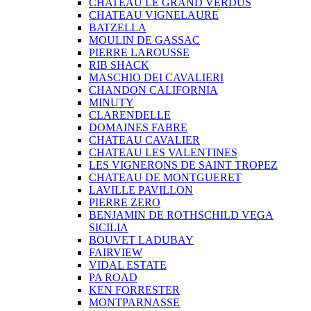
CHATEAU LE GRAND VERDUS
CHATEAU VIGNELAURE
BATZELLA
MOULIN DE GASSAC
PIERRE LAROUSSE
RIB SHACK
MASCHIO DEI CAVALIERI
CHANDON CALIFORNIA
MINUTY
CLARENDELLE
DOMAINES FABRE
CHATEAU CAVALIER
CHATEAU LES VALENTINES
LES VIGNERONS DE SAINT TROPEZ
CHATEAU DE MONTGUERET
LAVILLE PAVILLON
PIERRE ZERO
BENJAMIN DE ROTHSCHILD VEGA
SICILIA
BOUVET LADUBAY
FAIRVIEW
VIDAL ESTATE
PA ROAD
KEN FORRESTER
MONTPARNASSE