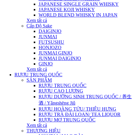
JAPANESE SINGLE GRAIN WHISKY
JAPANESE KOJI WHISKY
WORLD BLEND WHISKY IN JAPAN
Xem tất cả
Cấp Độ Sake
DAIGINJO
JUNMAI
FUTSUSHU
HONJOZO
JUNMAI GINJO
JUNMAI DAIGINJO
GINJO
Xem tất cả
RƯỢU TRUNG QUỐC
SẢN PHẨM
RƯỢU TRUNG QUỐC
RƯỢU CAO LƯƠNG
RƯỢU DƯỠNG SINH TRUNG QUỐC / 养生
酒 / Yǎngshēng Jiǔ
RƯỢU HOÀNG TỬU/ THIỆU HƯNG
RƯỢU TRÀ ĐÀI LOAN/ TEA LIQUOR
RƯỢU MƠ TRUNG QUỐC
Xem tất cả
THƯƠNG HIỆU