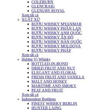
COLEBURN
GLENCRAIG
GLENURY ROYAL
Xem tất cả
XUẤT XỨ
RƯỢU WHISKY MYANMAR
RƯỢU WHISKY PHẦN LAN
RƯỢU WHISKY ANH QUỐC
RƯỢU WHISKY ẤN ĐỘ
RƯỢU WHISKY HÀN QUỐC
RƯỢU WHISKY MOLDOVA
RƯỢU WHISKY PHÁP
Xem tất cả
Hương Vị Whisky
BOTTLED-IN-BOND
DRIED FRUIT AND NUT
ELEGANT AND FLORAL
FRESH FRUIT AND VANILLA
MALT AND HONEY
MARITIME AND SMOKY
PEAT AND FRUIT
Xem tất cả
Independent Bottlings
FINEST WHISKY BERLIN
HUNTER LAING