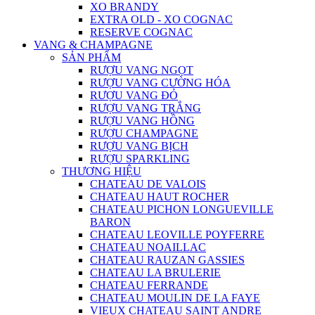
XO BRANDY
EXTRA OLD - XO COGNAC
RESERVE COGNAC
VANG & CHAMPAGNE
SẢN PHẨM
RƯỢU VANG NGỌT
RƯỢU VANG CƯỜNG HÓA
RƯỢU VANG ĐỎ
RƯỢU VANG TRẮNG
RƯỢU VANG HỒNG
RƯỢU CHAMPAGNE
RƯỢU VANG BỊCH
RƯỢU SPARKLING
THƯƠNG HIỆU
CHATEAU DE VALOIS
CHATEAU HAUT ROCHER
CHATEAU PICHON LONGUEVILLE
BARON
CHATEAU LEOVILLE POYFERRE
CHATEAU NOAILLAC
CHATEAU RAUZAN GASSIES
CHATEAU LA BRULERIE
CHATEAU FERRANDE
CHATEAU MOULIN DE LA FAYE
VIEUX CHATEAU SAINT ANDRE