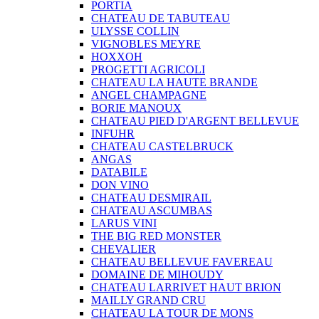
PORTIA
CHATEAU DE TABUTEAU
ULYSSE COLLIN
VIGNOBLES MEYRE
HOXXOH
PROGETTI AGRICOLI
CHATEAU LA HAUTE BRANDE
ANGEL CHAMPAGNE
BORIE MANOUX
CHATEAU PIED D'ARGENT BELLEVUE
INFUHR
CHATEAU CASTELBRUCK
ANGAS
DATABILE
DON VINO
CHATEAU DESMIRAIL
CHATEAU ASCUMBAS
LARUS VINI
THE BIG RED MONSTER
CHEVALIER
CHATEAU BELLEVUE FAVEREAU
DOMAINE DE MIHOUDY
CHATEAU LARRIVET HAUT BRION
MAILLY GRAND CRU
CHATEAU LA TOUR DE MONS