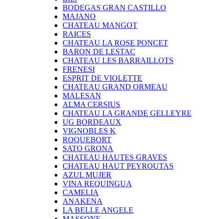
BODEGAS GRAN CASTILLO
MAJANO
CHATEAU MANGOT
RAICES
CHATEAU LA ROSE PONCET
BARON DE LESTAC
CHATEAU LES BARRAILLOTS
FRENESI
ESPRIT DE VIOLETTE
CHATEAU GRAND ORMEAU
MALESAN
ALMA CERSIUS
CHATEAU LA GRANDE GELLEYRE
UG BORDEAUX
VIGNOBLES K
ROQUEBORT
SATO GRONA
CHATEAU HAUTES GRAVES
CHATEAU HAUT PEYROUTAS
AZUL MUJER
VINA REQUINGUA
CAMELIA
ANAKENA
LA BELLE ANGELE
MASSONE