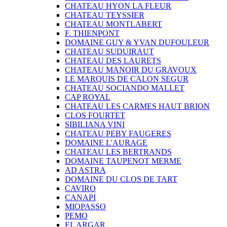
CHATEAU HYON LA FLEUR
CHATEAU TEYSSIER
CHATEAU MONTLABERT
F. THIENPONT
DOMAINE GUY & YVAN DUFOULEUR
CHATEAU SUDUIRAUT
CHATEAU DES LAURETS
CHATEAU MANOIR DU GRAVOUX
LE MARQUIS DE CALON SEGUR
CHATEAU SOCIANDO MALLET
CAP ROYAL
CHATEAU LES CARMES HAUT BRION
CLOS FOURTET
SIBILIANA VINI
CHATEAU PEBY FAUGERES
DOMAINE L'AURAGE
CHATEAU LES BERTRANDS
DOMAINE TAUPENOT MERME
AD ASTRA
DOMAINE DU CLOS DE TART
CAVIRO
CANAPI
MIOPASSO
PEMO
EL ARGAR