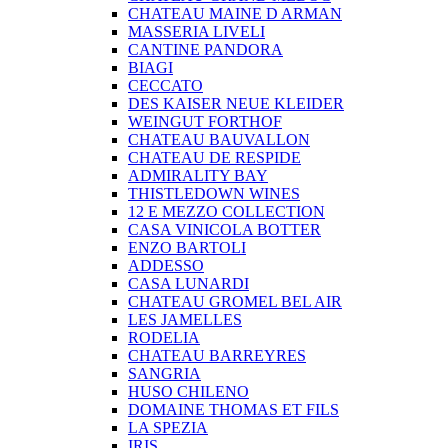
CHATEAU MAINE D ARMAN
MASSERIA LIVELI
CANTINE PANDORA
BIAGI
CECCATO
DES KAISER NEUE KLEIDER
WEINGUT FORTHOF
CHATEAU BAUVALLON
CHATEAU DE RESPIDE
ADMIRALITY BAY
THISTLEDOWN WINES
12 E MEZZO COLLECTION
CASA VINICOLA BOTTER
ENZO BARTOLI
ADDESSO
CASA LUNARDI
CHATEAU GROMEL BEL AIR
LES JAMELLES
RODELIA
CHATEAU BARREYRES
SANGRIA
HUSO CHILENO
DOMAINE THOMAS ET FILS
LA SPEZIA
IRIS