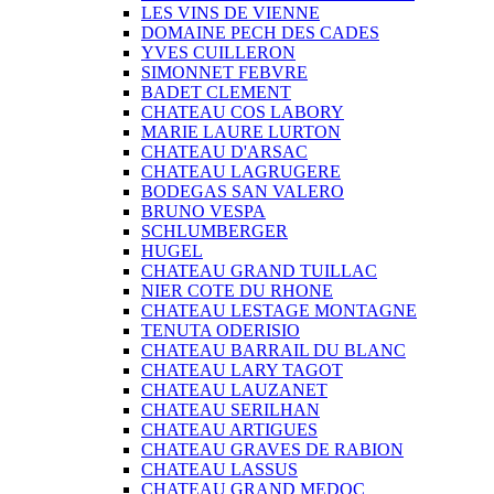
LES VINS DE VIENNE
DOMAINE PECH DES CADES
YVES CUILLERON
SIMONNET FEBVRE
BADET CLEMENT
CHATEAU COS LABORY
MARIE LAURE LURTON
CHATEAU D'ARSAC
CHATEAU LAGRUGERE
BODEGAS SAN VALERO
BRUNO VESPA
SCHLUMBERGER
HUGEL
CHATEAU GRAND TUILLAC
NIER COTE DU RHONE
CHATEAU LESTAGE MONTAGNE
TENUTA ODERISIO
CHATEAU BARRAIL DU BLANC
CHATEAU LARY TAGOT
CHATEAU LAUZANET
CHATEAU SERILHAN
CHATEAU ARTIGUES
CHATEAU GRAVES DE RABION
CHATEAU LASSUS
CHATEAU GRAND MEDOC