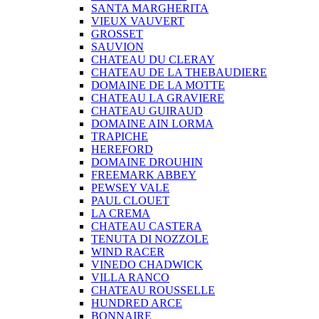
SANTA MARGHERITA
VIEUX VAUVERT
GROSSET
SAUVION
CHATEAU DU CLERAY
CHATEAU DE LA THEBAUDIERE
DOMAINE DE LA MOTTE
CHATEAU LA GRAVIERE
CHATEAU GUIRAUD
DOMAINE AIN LORMA
TRAPICHE
HEREFORD
DOMAINE DROUHIN
FREEMARK ABBEY
PEWSEY VALE
PAUL CLOUET
LA CREMA
CHATEAU CASTERA
TENUTA DI NOZZOLE
WIND RACER
VINEDO CHADWICK
VILLA RANCO
CHATEAU ROUSSELLE
HUNDRED ARCE
BONNAIRE