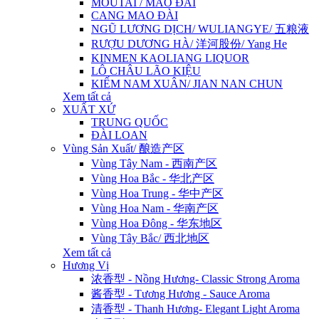
MOUTAI / MAO ĐÀI
CANG MAO ĐÀI
NGŨ LƯƠNG DỊCH/ WULIANGYE/ 五粮液
RƯỢU DƯƠNG HÀ/ 洋河股份/ Yang He
KINMEN KAOLIANG LIQUOR
LÔ CHÂU LÃO KIỆU
KIẾM NAM XUÂN/ JIAN NAN CHUN
Xem tất cả
XUẤT XỨ
TRUNG QUỐC
ĐÀI LOAN
Vùng Sản Xuất/ 酿造产区
Vùng Tây Nam - 西南产区
Vùng Hoa Bắc - 华北产区
Vùng Hoa Trung - 华中产区
Vùng Hoa Nam - 华南产区
Vùng Hoa Đông - 华东地区
Vùng Tây Bắc/ 西北地区
Xem tất cả
Hương Vị
浓香型 - Nồng Hương- Classic Strong Aroma
酱香型 - Tương Hương - Sauce Aroma
清香型 - Thanh Hương- Elegant Light Aroma