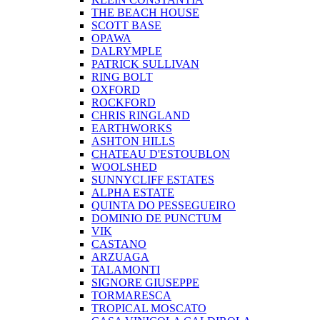
THE BEACH HOUSE
SCOTT BASE
OPAWA
DALRYMPLE
PATRICK SULLIVAN
RING BOLT
OXFORD
ROCKFORD
CHRIS RINGLAND
EARTHWORKS
ASHTON HILLS
CHATEAU D'ESTOUBLON
WOOLSHED
SUNNYCLIFF ESTATES
ALPHA ESTATE
QUINTA DO PESSEGUEIRO
DOMINIO DE PUNCTUM
VIK
CASTANO
ARZUAGA
TALAMONTI
SIGNORE GIUSEPPE
TORMARESCA
TROPICAL MOSCATO