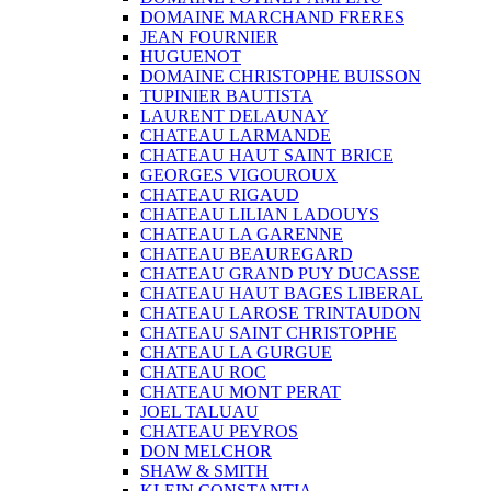
DOMAINE MARCHAND FRERES
JEAN FOURNIER
HUGUENOT
DOMAINE CHRISTOPHE BUISSON
TUPINIER BAUTISTA
LAURENT DELAUNAY
CHATEAU LARMANDE
CHATEAU HAUT SAINT BRICE
GEORGES VIGOUROUX
CHATEAU RIGAUD
CHATEAU LILIAN LADOUYS
CHATEAU LA GARENNE
CHATEAU BEAUREGARD
CHATEAU GRAND PUY DUCASSE
CHATEAU HAUT BAGES LIBERAL
CHATEAU LAROSE TRINTAUDON
CHATEAU SAINT CHRISTOPHE
CHATEAU LA GURGUE
CHATEAU ROC
CHATEAU MONT PERAT
JOEL TALUAU
CHATEAU PEYROS
DON MELCHOR
SHAW & SMITH
KLEIN CONSTANTIA