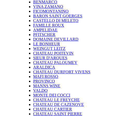
BENMARCO
VINA ZAMANO
FICOMONTANINO
BARON SAINT GOERGES
CASTELLO DI MELETO
FAMILLE ROUX
AMPELIDAE
PFITSCHER
DOMAINE DEVILLARD
LE BONHEUR
WEINGUT LEITZ
CHATEAU POITEVIN
SIEUR D'ARQUES
CHATEAU PALOUMEY
ARALDICA
CHATEAU DURFORT VIVENS
MAFI ROSSO
PROVINCO
MANNS WINE
VALDO
MONTE DEI COCCI
CHATEAU LE FREYCHE
CHATEAU DE CAZENOVE
CHATEAU CARTIER
CHATEAU SAINT PIERRE