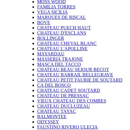
MOSS WOOD
FAMILIA TORRES
VEGA SICILIA
MARQUES DE RISCAL
BOVE
CHATEAU PUECH HAUT
CHATEAU D'ESCLANS
BOLLINGER
CHATEAU CHEVAL BLANC
CHATEAU L'APOLLINE
MAYARDAU
MASSERIA TRAJONE
MASCA DEL TACCO
CHATEAU BEAU SEJOUR BECOT
CHATEAU BARRAIL BELLEGRAVE
CHATEAU PETIT FAURIE DE SOUTARD
CA DEL BOSCO
CHATEAU CADET SOUTARD
CHATEAU DE PRESSAC
VIEUX CHATEAU DES COMBES
CHATEAU DUCLUZEAU
CHATEAU TAYAC
BALMONTEE
ODYSSEY
FAUSTINO RIVERO ULECIA