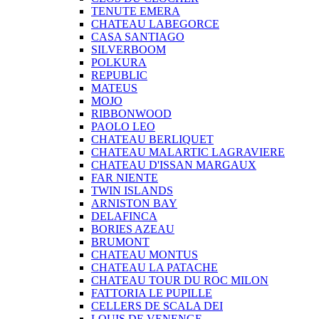
TENUTE EMERA
CHATEAU LABEGORCE
CASA SANTIAGO
SILVERBOOM
POLKURA
REPUBLIC
MATEUS
MOJO
RIBBONWOOD
PAOLO LEO
CHATEAU BERLIQUET
CHATEAU MALARTIC LAGRAVIERE
CHATEAU D'ISSAN MARGAUX
FAR NIENTE
TWIN ISLANDS
ARNISTON BAY
DELAFINCA
BORIES AZEAU
BRUMONT
CHATEAU MONTUS
CHATEAU LA PATACHE
CHATEAU TOUR DU ROC MILON
FATTORIA LE PUPILLE
CELLERS DE SCALA DEI
LOUIS DE VENENGE