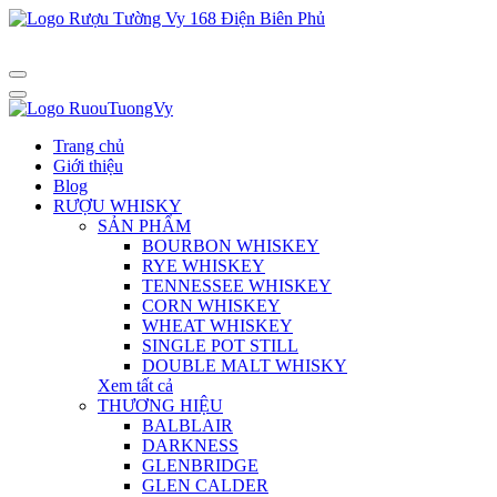
Trang chủ
Giới thiệu
Blog
RƯỢU WHISKY
SẢN PHẨM
BOURBON WHISKEY
RYE WHISKEY
TENNESSEE WHISKEY
CORN WHISKEY
WHEAT WHISKEY
SINGLE POT STILL
DOUBLE MALT WHISKY
Xem tất cả
THƯƠNG HIỆU
BALBLAIR
DARKNESS
GLENBRIDGE
GLEN CALDER