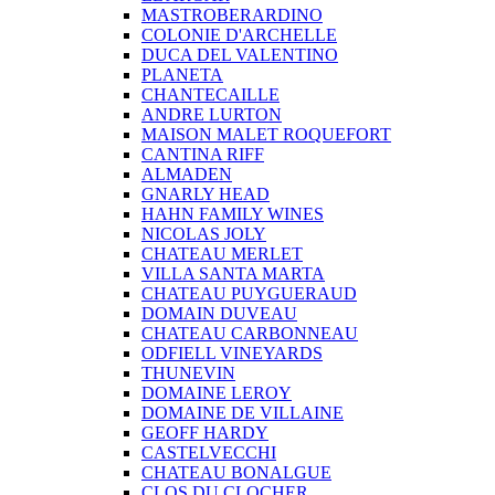
MASTROBERARDINO
COLONIE D'ARCHELLE
DUCA DEL VALENTINO
PLANETA
CHANTECAILLE
ANDRE LURTON
MAISON MALET ROQUEFORT
CANTINA RIFF
ALMADEN
GNARLY HEAD
HAHN FAMILY WINES
NICOLAS JOLY
CHATEAU MERLET
VILLA SANTA MARTA
CHATEAU PUYGUERAUD
DOMAIN DUVEAU
CHATEAU CARBONNEAU
ODFIELL VINEYARDS
THUNEVIN
DOMAINE LEROY
DOMAINE DE VILLAINE
GEOFF HARDY
CASTELVECCHI
CHATEAU BONALGUE
CLOS DU CLOCHER