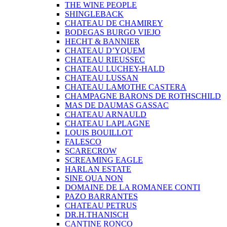
THE WINE PEOPLE
SHINGLEBACK
CHATEAU DE CHAMIREY
BODEGAS BURGO VIEJO
HECHT & BANNIER
CHATEAU D’YQUEM
CHATEAU RIEUSSEC
CHATEAU LUCHEY-HALD
CHATEAU LUSSAN
CHATEAU LAMOTHE CASTERA
CHAMPAGNE BARONS DE ROTHSCHILD
MAS DE DAUMAS GASSAC
CHATEAU ARNAULD
CHATEAU LAPLAGNE
LOUIS BOUILLOT
FALESCO
SCARECROW
SCREAMING EAGLE
HARLAN ESTATE
SINE QUA NON
DOMAINE DE LA ROMANEE CONTI
PAZO BARRANTES
CHATEAU PETRUS
DR.H.THANISCH
CANTINE RONCO