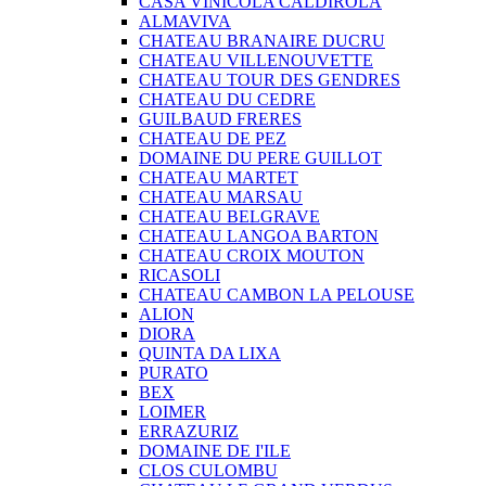
CASA VINICOLA CALDIROLA
ALMAVIVA
CHATEAU BRANAIRE DUCRU
CHATEAU VILLENOUVETTE
CHATEAU TOUR DES GENDRES
CHATEAU DU CEDRE
GUILBAUD FRERES
CHATEAU DE PEZ
DOMAINE DU PERE GUILLOT
CHATEAU MARTET
CHATEAU MARSAU
CHATEAU BELGRAVE
CHATEAU LANGOA BARTON
CHATEAU CROIX MOUTON
RICASOLI
CHATEAU CAMBON LA PELOUSE
ALION
DIORA
QUINTA DA LIXA
PURATO
BEX
LOIMER
ERRAZURIZ
DOMAINE DE I'ILE
CLOS CULOMBU