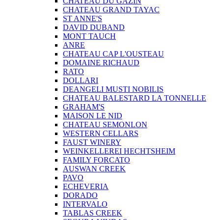
CHATEAU DU GAZIN
CHATEAU GRAND TAYAC
ST ANNE'S
DAVID DUBAND
MONT TAUCH
ANRE
CHATEAU CAP L'OUSTEAU
DOMAINE RICHAUD
RATO
DOLLARI
DEANGELI MUSTI NOBILIS
CHATEAU BALESTARD LA TONNELLE
GRAHAM'S
MAISON LE NID
CHATEAU SEMONLON
WESTERN CELLARS
FAUST WINERY
WEINKELLEREI HECHTSHEIM
FAMILY FORCATO
AUSWAN CREEK
PAVO
ECHEVERIA
DORADO
INTERVALO
TABLAS CREEK