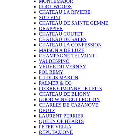
MONTEMAJOR
COOL WOODS
CHATEAU LA RIVIERE
SUD VINI
CHATEAU DE SAINTE GEMME
DRAPPIER
CHATEAU COUTET
CHATEAU DE SALES
CHATEAU LA CONFESSION
MAISON A DE LUZE
CHAMPAGNE TELMONT
VALDESPINO
VEUVE DU VERNAY
POL REMY
P. LOUIS MARTIN
PALMER & CO
PIERRE GIMONNET ET FILS
CHATEAU DE BLIGNY
GOOD WINE COLLECTION
CHARLES DE CAZANOVE
DEUTZ
LAURENT PERRIER
QUEEN OF HEARTS
PETER VELLA
REPUTAZIONE