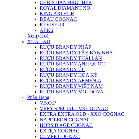
CHRISTIAN BROTHER
ROYAL DIAMANT XO
KING ARTHUR
DEAU COGNAC
REVISEUR
ABK6
Xem tất cả
XUẤT XỨ
RƯỢU BRANDY PHÁP
RƯỢU BRANDY TÂY BAN NHA
RƯỢU BRANDY THÁI LAN
RƯỢU BRANDY ANH QUỐC
RƯỢU BRANDY ÚC
RƯỢU BRANDY HOA KỲ
RƯỢU BRANDY ARMENIA
RƯỢU BRANDY VIỆT NAM
RƯỢU BRANDY MOLDOVA
Phân Hạng
V.S.O.P
VERY SPECIAL - VS COGNAC
EXTRA EXTRA OLD - XXO COGNAC
NAPOLEON COGNAC
HORS D'AGE COGNAC
EXTRA COGNAC
CUVÉE COGNAC