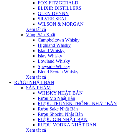
FOX FITZGERALD
ELIXIR DISTILLERS
GLEN DENNY
SILVER SEAL
WILSON & MORGAN
Xem tất cả
Vùng Sản Xuất
Campbeltown Whisky
Highland Whisky
Island Whisky
Islay Whisky
Lowland Whisky
Speyside Whisky
Blend Scotch Whisky
Xem tất cả
RƯỢU NHẬT BẢN
SẢN PHẨM
WHISKY NHẬT BẢN
Rượu Mơ Nhật Bản
RƯỢU TRUYỀN THỐNG NHẬT BẢN
Rượu Sake Nhật Bản
Rượu Shochu Nhật Bản
RƯỢU GIN NHẬT BẢN
RƯỢU VODKA NHẬT BẢN
Xem tất cả