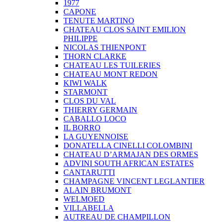
1977
CAPONE
TENUTE MARTINO
CHATEAU CLOS SAINT EMILION
PHILIPPE
NICOLAS THIENPONT
THORN CLARKE
CHATEAU LES TUILERIES
CHATEAU MONT REDON
KIWI WALK
STARMONT
CLOS DU VAL
THIERRY GERMAIN
CABALLO LOCO
IL BORRO
LA GUYENNOISE
DONATELLA CINELLI COLOMBINI
CHATEAU D’ARMAJAN DES ORMES
ADVINI SOUTH AFRICAN ESTATES
CANTARUTTI
CHAMPAGNE VINCENT LEGLANTIER
ALAIN BRUMONT
WELMOED
VILLABELLA
AUTREAU DE CHAMPILLON