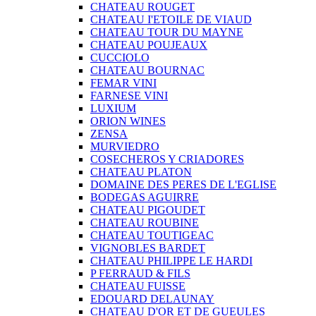
CHATEAU ROUGET
CHATEAU I'ETOILE DE VIAUD
CHATEAU TOUR DU MAYNE
CHATEAU POUJEAUX
CUCCIOLO
CHATEAU BOURNAC
FEMAR VINI
FARNESE VINI
LUXIUM
ORION WINES
ZENSA
MURVIEDRO
COSECHEROS Y CRIADORES
CHATEAU PLATON
DOMAINE DES PERES DE L'EGLISE
BODEGAS AGUIRRE
CHATEAU PIGOUDET
CHATEAU ROUBINE
CHATEAU TOUTIGEAC
VIGNOBLES BARDET
CHATEAU PHILIPPE LE HARDI
P FERRAUD & FILS
CHATEAU FUISSE
EDOUARD DELAUNAY
CHATEAU D'OR ET DE GUEULES