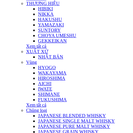
THƯƠNG HIỆU
HIBIKI
NIKKA
HAKUSHU
YAMAZAKI
SUNTORY
CHOYA UMESHU
GEKKEIKAN
Xem tất cả
XUẤT XỨ
NHẬT BẢN
Vùng
HYOGO
WAKAYAMA
HIROSHIMA
AICHI
IWATE
SHIMANE
FUKUSHIMA
Xem tất cả
Chủng loại
JAPANESE BLENDED WHISKY
JAPANESE SINGLE MALT WHISKY
JAPANESE PURE MALT WHISKY
JAPANESE GRAIN WHISKY