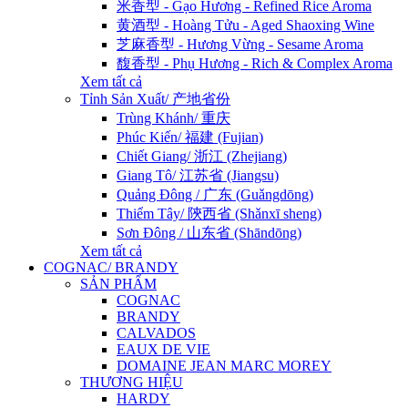
米香型 - Gạo Hương - Refined Rice Aroma
黄酒型 - Hoàng Tửu - Aged Shaoxing Wine
芝麻香型 - Hương Vừng - Sesame Aroma
馥香型 - Phụ Hương - Rich & Complex Aroma
Xem tất cả
Tỉnh Sản Xuất/ 产地省份
Trùng Khánh/ 重庆
Phúc Kiến/ 福建 (Fujian)
Chiết Giang/ 浙江 (Zhejiang)
Giang Tô/ 江苏省 (Jiangsu)
Quảng Đông / 广东 (Guǎngdōng)
Thiểm Tây/ 陝西省 (Shǎnxī sheng)
Sơn Đông / 山东省 (Shāndōng)
Xem tất cả
COGNAC/ BRANDY
SẢN PHẨM
COGNAC
BRANDY
CALVADOS
EAUX DE VIE
DOMAINE JEAN MARC MOREY
THƯƠNG HIỆU
HARDY