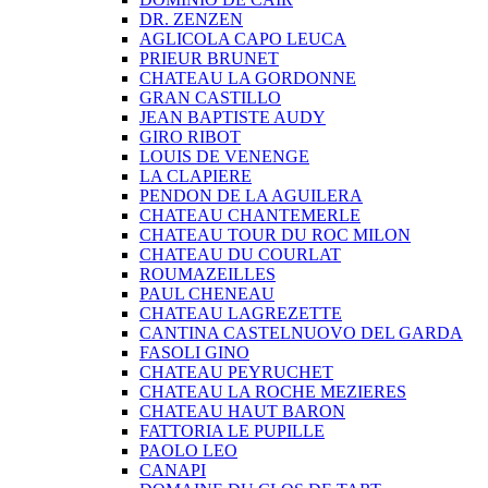
DR. ZENZEN
AGLICOLA CAPO LEUCA
PRIEUR BRUNET
CHATEAU LA GORDONNE
GRAN CASTILLO
JEAN BAPTISTE AUDY
GIRO RIBOT
LOUIS DE VENENGE
LA CLAPIERE
PENDON DE LA AGUILERA
CHATEAU CHANTEMERLE
CHATEAU TOUR DU ROC MILON
CHATEAU DU COURLAT
ROUMAZEILLES
PAUL CHENEAU
CHATEAU LAGREZETTE
CANTINA CASTELNUOVO DEL GARDA
FASOLI GINO
CHATEAU PEYRUCHET
CHATEAU LA ROCHE MEZIERES
CHATEAU HAUT BARON
FATTORIA LE PUPILLE
PAOLO LEO
CANAPI