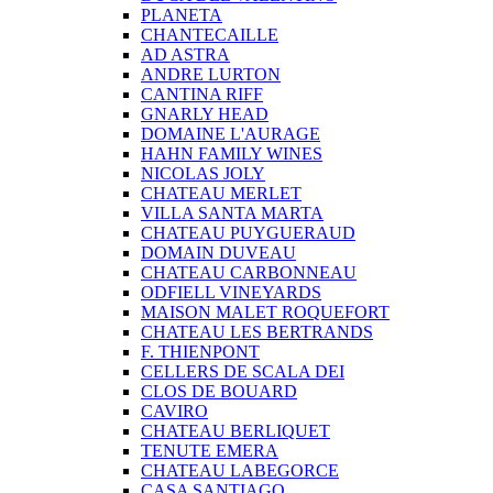
PLANETA
CHANTECAILLE
AD ASTRA
ANDRE LURTON
CANTINA RIFF
GNARLY HEAD
DOMAINE L'AURAGE
HAHN FAMILY WINES
NICOLAS JOLY
CHATEAU MERLET
VILLA SANTA MARTA
CHATEAU PUYGUERAUD
DOMAIN DUVEAU
CHATEAU CARBONNEAU
ODFIELL VINEYARDS
MAISON MALET ROQUEFORT
CHATEAU LES BERTRANDS
F. THIENPONT
CELLERS DE SCALA DEI
CLOS DE BOUARD
CAVIRO
CHATEAU BERLIQUET
TENUTE EMERA
CHATEAU LABEGORCE
CASA SANTIAGO