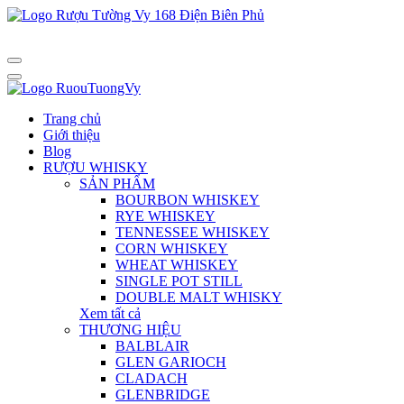
Trang chủ
Giới thiệu
Blog
RƯỢU WHISKY
SẢN PHẨM
BOURBON WHISKEY
RYE WHISKEY
TENNESSEE WHISKEY
CORN WHISKEY
WHEAT WHISKEY
SINGLE POT STILL
DOUBLE MALT WHISKY
Xem tất cả
THƯƠNG HIỆU
BALBLAIR
GLEN GARIOCH
CLADACH
GLENBRIDGE