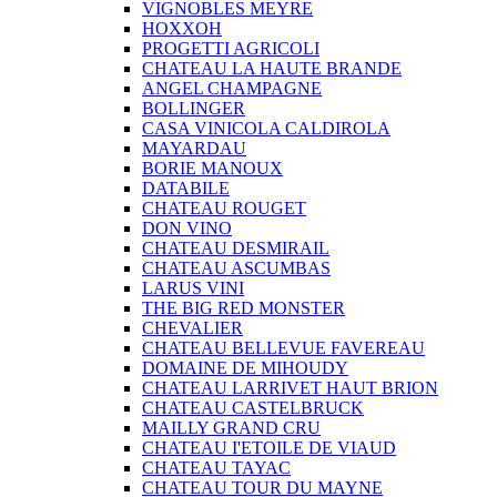
VIGNOBLES MEYRE
HOXXOH
PROGETTI AGRICOLI
CHATEAU LA HAUTE BRANDE
ANGEL CHAMPAGNE
BOLLINGER
CASA VINICOLA CALDIROLA
MAYARDAU
BORIE MANOUX
DATABILE
CHATEAU ROUGET
DON VINO
CHATEAU DESMIRAIL
CHATEAU ASCUMBAS
LARUS VINI
THE BIG RED MONSTER
CHEVALIER
CHATEAU BELLEVUE FAVEREAU
DOMAINE DE MIHOUDY
CHATEAU LARRIVET HAUT BRION
CHATEAU CASTELBRUCK
MAILLY GRAND CRU
CHATEAU I'ETOILE DE VIAUD
CHATEAU TAYAC
CHATEAU TOUR DU MAYNE