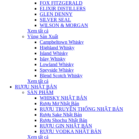
FOX FITZGERALD
ELIXIR DISTILLERS
GLEN DENNY
SILVER SEAL
WILSON & MORGAN
Xem tất cả
Vùng Sản Xuất
Campbeltown Whisky
Highland Whisky
Island Whisky
Islay Whisky
Lowland Whisky
Speyside Whisky
Blend Scotch Whisky
Xem tất cả
RƯỢU NHẬT BẢN
SẢN PHẨM
WHISKY NHẬT BẢN
Rượu Mơ Nhật Bản
RƯỢU TRUYỀN THỐNG NHẬT BẢN
Rượu Sake Nhật Bản
Rượu Shochu Nhật Bản
RƯỢU GIN NHẬT BẢN
RƯỢU VODKA NHẬT BẢN
Xem tất cả