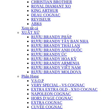
CHRISTIAN BROTHER
ROYAL DIAMANT XO
KING ARTHUR
DEAU COGNAC
REVISEUR
ABK6
Xem tất cả
XUẤT XỨ
RƯỢU BRANDY PHÁP
RƯỢU BRANDY TÂY BAN NHA
RƯỢU BRANDY THÁI LAN
RƯỢU BRANDY ANH QUỐC
RƯỢU BRANDY ÚC
RƯỢU BRANDY HOA KỲ
RƯỢU BRANDY ARMENIA
RƯỢU BRANDY VIỆT NAM
RƯỢU BRANDY MOLDOVA
Phân Hạng
V.S.O.P
VERY SPECIAL - VS COGNAC
EXTRA EXTRA OLD - XXO COGNAC
NAPOLEON COGNAC
HORS D'AGE COGNAC
EXTRA COGNAC
CUVÉE COGNAC