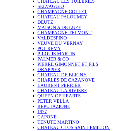
CHATEAU LES TUILERIES
SELVAGGIO
CHAMPAGNE COLLET
CHATEAU PALOUMEY
DEUTZ
MAISON A DE LUZE
CHAMPAGNE TELMONT
VALDESPINO
VEUVE DU VERNAY
POL REMY
P. LOUIS MARTIN
PALMER & CO
PIERRE GIMONNET ET FILS
DRAPPIER
CHATEAU DE BLIGNY
CHARLES DE CAZANOVE
LAURENT PERRIER
CHATEAU LA RIVIERE
QUEEN OF HEARTS
PETER VELLA
REPUTAZIONE
1977
CAPONE
TENUTE MARTINO
CHATEAU CLOS SAINT EMILION