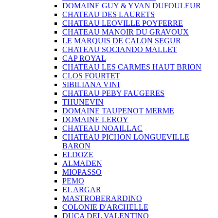
DOMAINE GUY & YVAN DUFOULEUR
CHATEAU DES LAURETS
CHATEAU LEOVILLE POYFERRE
CHATEAU MANOIR DU GRAVOUX
LE MARQUIS DE CALON SEGUR
CHATEAU SOCIANDO MALLET
CAP ROYAL
CHATEAU LES CARMES HAUT BRION
CLOS FOURTET
SIBILIANA VINI
CHATEAU PEBY FAUGERES
THUNEVIN
DOMAINE TAUPENOT MERME
DOMAINE LEROY
CHATEAU NOAILLAC
CHATEAU PICHON LONGUEVILLE
BARON
ELDOZE
ALMADEN
MIOPASSO
PEMO
EL ARGAR
MASTROBERARDINO
COLONIE D'ARCHELLE
DUCA DEL VALENTINO