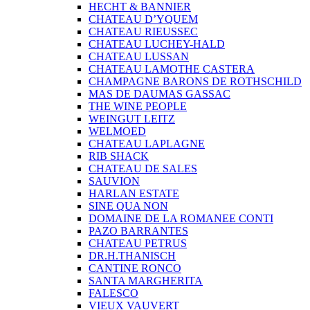
HECHT & BANNIER
CHATEAU D’YQUEM
CHATEAU RIEUSSEC
CHATEAU LUCHEY-HALD
CHATEAU LUSSAN
CHATEAU LAMOTHE CASTERA
CHAMPAGNE BARONS DE ROTHSCHILD
MAS DE DAUMAS GASSAC
THE WINE PEOPLE
WEINGUT LEITZ
WELMOED
CHATEAU LAPLAGNE
RIB SHACK
CHATEAU DE SALES
SAUVION
HARLAN ESTATE
SINE QUA NON
DOMAINE DE LA ROMANEE CONTI
PAZO BARRANTES
CHATEAU PETRUS
DR.H.THANISCH
CANTINE RONCO
SANTA MARGHERITA
FALESCO
VIEUX VAUVERT