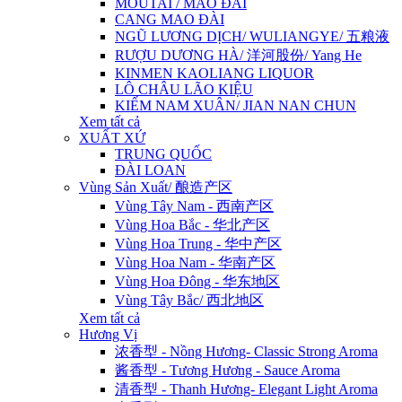
MOUTAI / MAO ĐÀI
CANG MAO ĐÀI
NGŨ LƯƠNG DỊCH/ WULIANGYE/ 五粮液
RƯỢU DƯƠNG HÀ/ 洋河股份/ Yang He
KINMEN KAOLIANG LIQUOR
LÔ CHÂU LÃO KIỆU
KIẾM NAM XUÂN/ JIAN NAN CHUN
Xem tất cả
XUẤT XỨ
TRUNG QUỐC
ĐÀI LOAN
Vùng Sản Xuất/ 酿造产区
Vùng Tây Nam - 西南产区
Vùng Hoa Bắc - 华北产区
Vùng Hoa Trung - 华中产区
Vùng Hoa Nam - 华南产区
Vùng Hoa Đông - 华东地区
Vùng Tây Bắc/ 西北地区
Xem tất cả
Hương Vị
浓香型 - Nồng Hương- Classic Strong Aroma
酱香型 - Tương Hương - Sauce Aroma
清香型 - Thanh Hương- Elegant Light Aroma