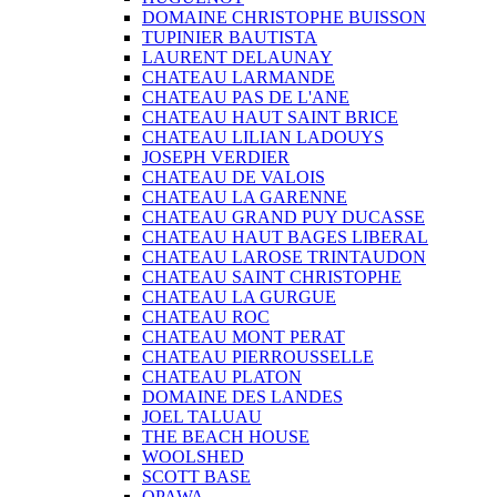
DOMAINE CHRISTOPHE BUISSON
TUPINIER BAUTISTA
LAURENT DELAUNAY
CHATEAU LARMANDE
CHATEAU PAS DE L'ANE
CHATEAU HAUT SAINT BRICE
CHATEAU LILIAN LADOUYS
JOSEPH VERDIER
CHATEAU DE VALOIS
CHATEAU LA GARENNE
CHATEAU GRAND PUY DUCASSE
CHATEAU HAUT BAGES LIBERAL
CHATEAU LAROSE TRINTAUDON
CHATEAU SAINT CHRISTOPHE
CHATEAU LA GURGUE
CHATEAU ROC
CHATEAU MONT PERAT
CHATEAU PIERROUSSELLE
CHATEAU PLATON
DOMAINE DES LANDES
JOEL TALUAU
THE BEACH HOUSE
WOOLSHED
SCOTT BASE
OPAWA