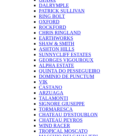
DALRYMPLE
PATRICK SULLIVAN
RING BOLT
OXFORD
ROCKFORD
CHRIS RINGLAND
EARTHWORKS
SHAW & SMITH
ASHTON HILLS
SUNNYCLIFF ESTATES
GEORGES VIGOUROUX
ALPHA ESTATE
QUINTA DO PESSEGUEIRO
DOMINIO DE PUNCTUM
VIK
CASTANO
ARZUAGA
TALAMONTI
SIGNORE GIUSEPPE
TORMARESCA
CHATEAU D'ESTOUBLON
CHATEAU PEYROS
WIND RACER
TROPICAL MOSCATO