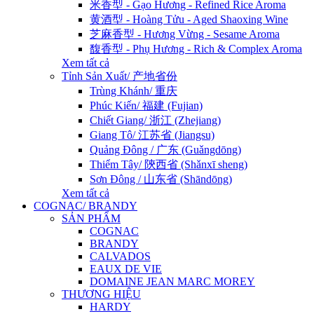
米香型 - Gạo Hương - Refined Rice Aroma
黄酒型 - Hoàng Tửu - Aged Shaoxing Wine
芝麻香型 - Hương Vừng - Sesame Aroma
馥香型 - Phụ Hương - Rich & Complex Aroma
Xem tất cả
Tỉnh Sản Xuất/ 产地省份
Trùng Khánh/ 重庆
Phúc Kiến/ 福建 (Fujian)
Chiết Giang/ 浙江 (Zhejiang)
Giang Tô/ 江苏省 (Jiangsu)
Quảng Đông / 广东 (Guǎngdōng)
Thiểm Tây/ 陝西省 (Shǎnxī sheng)
Sơn Đông / 山东省 (Shāndōng)
Xem tất cả
COGNAC/ BRANDY
SẢN PHẨM
COGNAC
BRANDY
CALVADOS
EAUX DE VIE
DOMAINE JEAN MARC MOREY
THƯƠNG HIỆU
HARDY