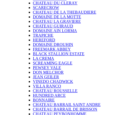
CHATEAU DU CLERAY
SCARECROW
CHATEAU DE LA THEBAUDIERE
DOMAINE DE LA MOTTE
CHATEAU LA GRAVIERE
CHATEAU GUIRAUD
DOMAINE AIN LORMA
TRAPICHE
HEREFORD
DOMAINE DROUHIN
FREEMARK ABBEY
BLACK STALLION ESTATE
LA CREMA
SCREAMING EAGLE
PEWSEY VALE
DON MELCHOR
JEAN GEILER
VINEDO CHADWICK
VILLA RANCO
CHATEAU ROUSSELLE
HUNDRED ARCE
BONNAIRE
CHATEAU BARRAIL SAINT ANDRE
CHATEAU BARRAIL DE BRISSON
CHATEAU PEYBONHOMME