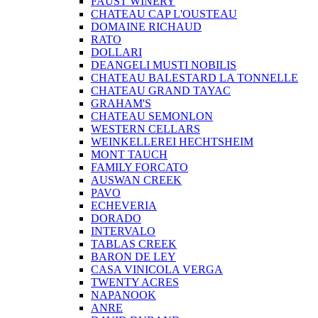
FAUST WINERY
CHATEAU CAP L'OUSTEAU
DOMAINE RICHAUD
RATO
DOLLARI
DEANGELI MUSTI NOBILIS
CHATEAU BALESTARD LA TONNELLE
CHATEAU GRAND TAYAC
GRAHAM'S
CHATEAU SEMONLON
WESTERN CELLARS
WEINKELLEREI HECHTSHEIM
MONT TAUCH
FAMILY FORCATO
AUSWAN CREEK
PAVO
ECHEVERIA
DORADO
INTERVALO
TABLAS CREEK
BARON DE LEY
CASA VINICOLA VERGA
TWENTY ACRES
NAPANOOK
ANRE