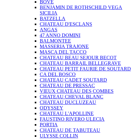
BOVE
BENJAMIN DE ROTHSCHILD VEGA
SICILIA
BATZELLA
CHATEAU D'ESCLANS
ANGAS
47 ANNO DOMINI
BALMONTEE
MASSERIA TRAJONE
MASCA DEL TACCO
CHATEAU BEAU SEJOUR BECOT
CHATEAU BARRAIL BELLEGRAVE
CHATEAU PETIT FAURIE DE SOUTARD
CA DEL BOSCO
CHATEAU CADET SOUTARD
CHATEAU DE PRESSAC
VIEUX CHATEAU DES COMBES
CHATEAU CHEVAL BLANC
CHATEAU DUCLUZEAU
ODYSSEY
CHATEAU L'APOLLINE
FAUSTINO RIVERO ULECIA
PORTIA
CHATEAU DE TABUTEAU
ULYSSE COLLIN