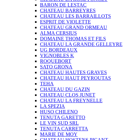
BARON DE LESTAC
CHATEAU BARREYRES
CHATEAU LES BARRAILLOTS
ESPRIT DE VIOLETTE
CHATEAU GRAND ORMEAU
ALMA CERSIUS
DOMAINE THOMAS ET FILS
CHATEAU LA GRANDE GELLEYRE
UG BORDEAUX
VIGNOBLES K
ROQUEBORT
SATO GRONA
CHATEAU HAUTES GRAVES
CHATEAU HAUT PEYROUTAS
TEHA
CHATEAU DU GAZIN
CHATEAU CLOS JUNET
CHATEAU LA FREYNELLE
LA SPEZIA
HUSO CHILENO
TENUTA GARETTO
LE VIN SUD SRL
TENUTA CARRETTA
MARIE DE MOY
CHATEAU HOSTENS PICANT