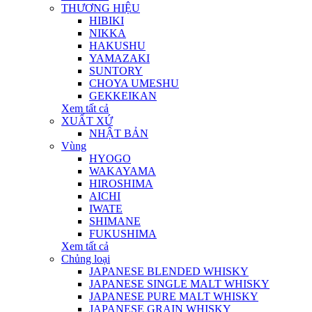
THƯƠNG HIỆU
HIBIKI
NIKKA
HAKUSHU
YAMAZAKI
SUNTORY
CHOYA UMESHU
GEKKEIKAN
Xem tất cả
XUẤT XỨ
NHẬT BẢN
Vùng
HYOGO
WAKAYAMA
HIROSHIMA
AICHI
IWATE
SHIMANE
FUKUSHIMA
Xem tất cả
Chủng loại
JAPANESE BLENDED WHISKY
JAPANESE SINGLE MALT WHISKY
JAPANESE PURE MALT WHISKY
JAPANESE GRAIN WHISKY