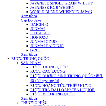
JAPANESE SINGLE GRAIN WHISKY
JAPANESE KOJI WHISKY
WORLD BLEND WHISKY IN JAPAN
Xem tất cả
Cấp Độ Sake
DAIGINJO
JUNMAI
FUTSUSHU
HONJOZO
JUNMAI GINJO
JUNMAI DAIGINJO
GINJO
Xem tất cả
RƯỢU TRUNG QUỐC
SẢN PHẨM
RƯỢU TRUNG QUỐC
RƯỢU CAO LƯƠNG
RƯỢU DƯỠNG SINH TRUNG QUỐC / 养生
酒 / Yǎngshēng Jiǔ
RƯỢU HOÀNG TỬU/ THIỆU HƯNG
RƯỢU TRÀ ĐÀI LOAN/ TEA LIQUOR
RƯỢU MƠ TRUNG QUỐC
Xem tất cả
THƯƠNG HIỆU