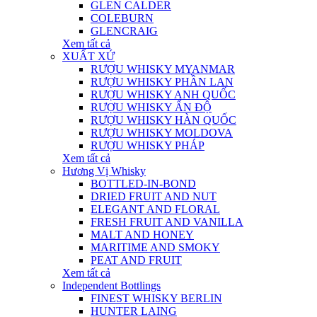
GLEN CALDER
COLEBURN
GLENCRAIG
Xem tất cả
XUẤT XỨ
RƯỢU WHISKY MYANMAR
RƯỢU WHISKY PHẦN LAN
RƯỢU WHISKY ANH QUỐC
RƯỢU WHISKY ẤN ĐỘ
RƯỢU WHISKY HÀN QUỐC
RƯỢU WHISKY MOLDOVA
RƯỢU WHISKY PHÁP
Xem tất cả
Hương Vị Whisky
BOTTLED-IN-BOND
DRIED FRUIT AND NUT
ELEGANT AND FLORAL
FRESH FRUIT AND VANILLA
MALT AND HONEY
MARITIME AND SMOKY
PEAT AND FRUIT
Xem tất cả
Independent Bottlings
FINEST WHISKY BERLIN
HUNTER LAING