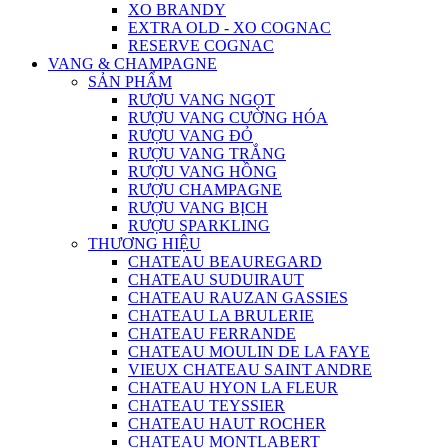
XO BRANDY
EXTRA OLD - XO COGNAC
RESERVE COGNAC
VANG & CHAMPAGNE
SẢN PHẨM
RƯỢU VANG NGỌT
RƯỢU VANG CƯỜNG HÓA
RƯỢU VANG ĐỎ
RƯỢU VANG TRẮNG
RƯỢU VANG HỒNG
RƯỢU CHAMPAGNE
RƯỢU VANG BỊCH
RƯỢU SPARKLING
THƯƠNG HIỆU
CHATEAU BEAUREGARD
CHATEAU SUDUIRAUT
CHATEAU RAUZAN GASSIES
CHATEAU LA BRULERIE
CHATEAU FERRANDE
CHATEAU MOULIN DE LA FAYE
VIEUX CHATEAU SAINT ANDRE
CHATEAU HYON LA FLEUR
CHATEAU TEYSSIER
CHATEAU HAUT ROCHER
CHATEAU MONTLABERT