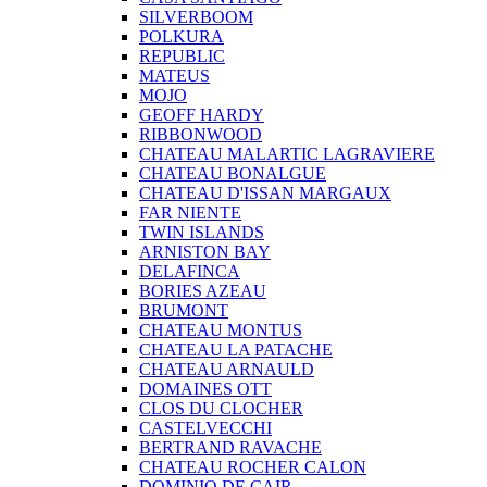
SILVERBOOM
POLKURA
REPUBLIC
MATEUS
MOJO
GEOFF HARDY
RIBBONWOOD
CHATEAU MALARTIC LAGRAVIERE
CHATEAU BONALGUE
CHATEAU D'ISSAN MARGAUX
FAR NIENTE
TWIN ISLANDS
ARNISTON BAY
DELAFINCA
BORIES AZEAU
BRUMONT
CHATEAU MONTUS
CHATEAU LA PATACHE
CHATEAU ARNAULD
DOMAINES OTT
CLOS DU CLOCHER
CASTELVECCHI
BERTRAND RAVACHE
CHATEAU ROCHER CALON
DOMINIO DE CAIR