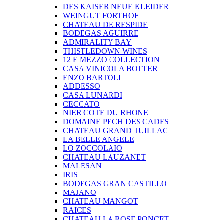
DES KAISER NEUE KLEIDER
WEINGUT FORTHOF
CHATEAU DE RESPIDE
BODEGAS AGUIRRE
ADMIRALITY BAY
THISTLEDOWN WINES
12 E MEZZO COLLECTION
CASA VINICOLA BOTTER
ENZO BARTOLI
ADDESSO
CASA LUNARDI
CECCATO
NIER COTE DU RHONE
DOMAINE PECH DES CADES
CHATEAU GRAND TUILLAC
LA BELLE ANGELE
LO ZOCCOLAIO
CHATEAU LAUZANET
MALESAN
IRIS
BODEGAS GRAN CASTILLO
MAJANO
CHATEAU MANGOT
RAICES
CHATEAU LA ROSE PONCET