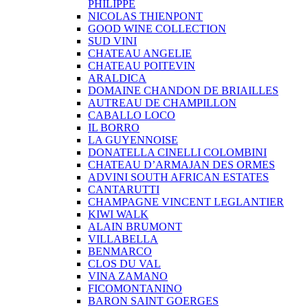
PHILIPPE
NICOLAS THIENPONT
GOOD WINE COLLECTION
SUD VINI
CHATEAU ANGELIE
CHATEAU POITEVIN
ARALDICA
DOMAINE CHANDON DE BRIAILLES
AUTREAU DE CHAMPILLON
CABALLO LOCO
IL BORRO
LA GUYENNOISE
DONATELLA CINELLI COLOMBINI
CHATEAU D’ARMAJAN DES ORMES
ADVINI SOUTH AFRICAN ESTATES
CANTARUTTI
CHAMPAGNE VINCENT LEGLANTIER
KIWI WALK
ALAIN BRUMONT
VILLABELLA
BENMARCO
CLOS DU VAL
VINA ZAMANO
FICOMONTANINO
BARON SAINT GOERGES