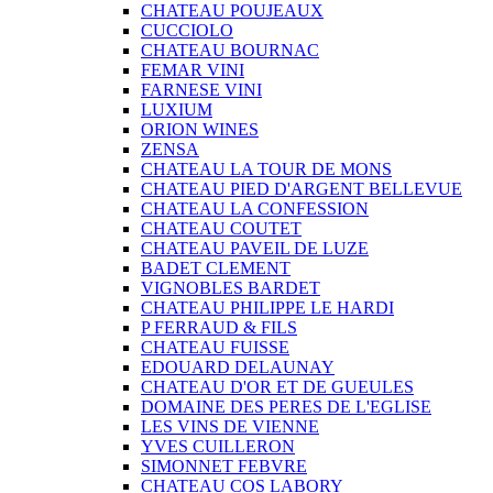
CHATEAU POUJEAUX
CUCCIOLO
CHATEAU BOURNAC
FEMAR VINI
FARNESE VINI
LUXIUM
ORION WINES
ZENSA
CHATEAU LA TOUR DE MONS
CHATEAU PIED D'ARGENT BELLEVUE
CHATEAU LA CONFESSION
CHATEAU COUTET
CHATEAU PAVEIL DE LUZE
BADET CLEMENT
VIGNOBLES BARDET
CHATEAU PHILIPPE LE HARDI
P FERRAUD & FILS
CHATEAU FUISSE
EDOUARD DELAUNAY
CHATEAU D'OR ET DE GUEULES
DOMAINE DES PERES DE L'EGLISE
LES VINS DE VIENNE
YVES CUILLERON
SIMONNET FEBVRE
CHATEAU COS LABORY