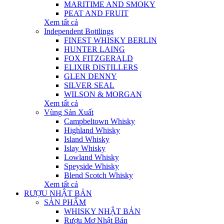
MARITIME AND SMOKY
PEAT AND FRUIT
Xem tất cả
Independent Bottlings
FINEST WHISKY BERLIN
HUNTER LAING
FOX FITZGERALD
ELIXIR DISTILLERS
GLEN DENNY
SILVER SEAL
WILSON & MORGAN
Xem tất cả
Vùng Sản Xuất
Campbeltown Whisky
Highland Whisky
Island Whisky
Islay Whisky
Lowland Whisky
Speyside Whisky
Blend Scotch Whisky
Xem tất cả
RƯỢU NHẬT BẢN
SẢN PHẨM
WHISKY NHẬT BẢN
Rượu Mơ Nhật Bản