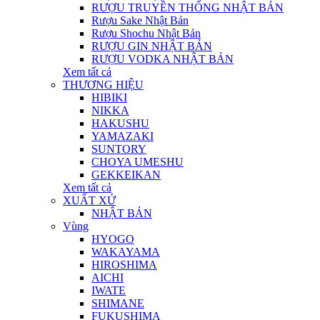
RƯỢU TRUYỀN THỐNG NHẬT BẢN
Rượu Sake Nhật Bản
Rượu Shochu Nhật Bản
RƯỢU GIN NHẬT BẢN
RƯỢU VODKA NHẬT BẢN
Xem tất cả
THƯƠNG HIỆU
HIBIKI
NIKKA
HAKUSHU
YAMAZAKI
SUNTORY
CHOYA UMESHU
GEKKEIKAN
Xem tất cả
XUẤT XỨ
NHẬT BẢN
Vùng
HYOGO
WAKAYAMA
HIROSHIMA
AICHI
IWATE
SHIMANE
FUKUSHIMA