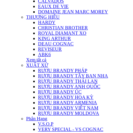
CALVADOS
EAUX DE VIE
DOMAINE JEAN MARC MOREY
THƯƠNG HIỆU
HARDY
CHRISTIAN BROTHER
ROYAL DIAMANT XO
KING ARTHUR
DEAU COGNAC
REVISEUR
ABK6
Xem tất cả
XUẤT XỨ
RƯỢU BRANDY PHÁP
RƯỢU BRANDY TÂY BAN NHA
RƯỢU BRANDY THÁI LAN
RƯỢU BRANDY ANH QUỐC
RƯỢU BRANDY ÚC
RƯỢU BRANDY HOA KỲ
RƯỢU BRANDY ARMENIA
RƯỢU BRANDY VIỆT NAM
RƯỢU BRANDY MOLDOVA
Phân Hạng
V.S.O.P
VERY SPECIAL - VS COGNAC