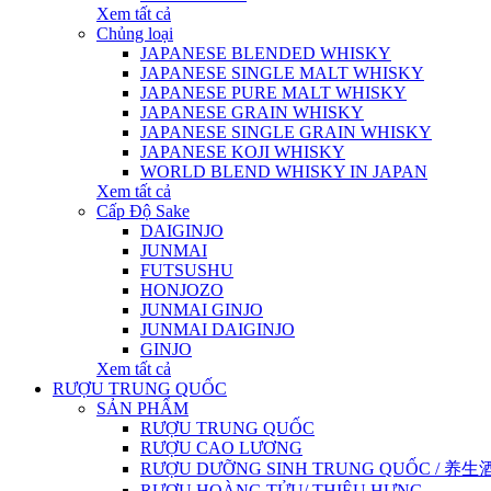
Xem tất cả
Chủng loại
JAPANESE BLENDED WHISKY
JAPANESE SINGLE MALT WHISKY
JAPANESE PURE MALT WHISKY
JAPANESE GRAIN WHISKY
JAPANESE SINGLE GRAIN WHISKY
JAPANESE KOJI WHISKY
WORLD BLEND WHISKY IN JAPAN
Xem tất cả
Cấp Độ Sake
DAIGINJO
JUNMAI
FUTSUSHU
HONJOZO
JUNMAI GINJO
JUNMAI DAIGINJO
GINJO
Xem tất cả
RƯỢU TRUNG QUỐC
SẢN PHẨM
RƯỢU TRUNG QUỐC
RƯỢU CAO LƯƠNG
RƯỢU DƯỠNG SINH TRUNG QUỐC / 养生酒 / 
RƯỢU HOÀNG TỬU/ THIỆU HƯNG