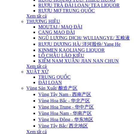
RƯỢU TRÀ ĐÀI LOAN/ TEA LIQUOR
RƯỢU MƠ TRUNG QUỐC
Xem tất cả
THƯƠNG HIỆU
MOUTAI / MAO ĐÀI
CANG MAO ĐÀI
NGŨ LƯƠNG DỊCH/ WULIANGYE/ 五粮液
RƯỢU DƯƠNG HÀ/ 洋河股份/ Yang He
KINMEN KAOLIANG LIQUOR
LÔ CHÂU LÃO KIỆU
KIẾM NAM XUÂN/ JIAN NAN CHUN
Xem tất cả
XUẤT XỨ
TRUNG QUỐC
ĐÀI LOAN
Vùng Sản Xuất/ 酿造产区
Vùng Tây Nam - 西南产区
Vùng Hoa Bắc - 华北产区
Vùng Hoa Trung - 华中产区
Vùng Hoa Nam - 华南产区
Vùng Hoa Đông - 华东地区
Vùng Tây Bắc/ 西北地区
Xem tất cả