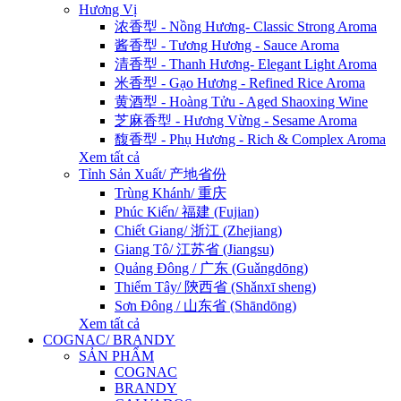
Hương Vị
浓香型 - Nồng Hương- Classic Strong Aroma
酱香型 - Tương Hương - Sauce Aroma
清香型 - Thanh Hương- Elegant Light Aroma
米香型 - Gạo Hương - Refined Rice Aroma
黄酒型 - Hoàng Tửu - Aged Shaoxing Wine
芝麻香型 - Hương Vừng - Sesame Aroma
馥香型 - Phụ Hương - Rich & Complex Aroma
Xem tất cả
Tỉnh Sản Xuất/ 产地省份
Trùng Khánh/ 重庆
Phúc Kiến/ 福建 (Fujian)
Chiết Giang/ 浙江 (Zhejiang)
Giang Tô/ 江苏省 (Jiangsu)
Quảng Đông / 广东 (Guǎngdōng)
Thiểm Tây/ 陝西省 (Shǎnxī sheng)
Sơn Đông / 山东省 (Shāndōng)
Xem tất cả
COGNAC/ BRANDY
SẢN PHẨM
COGNAC
BRANDY