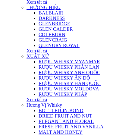
Xem tất cả
THƯƠNG HIỆU
BALBLAIR
DARKNESS
GLENBRIDGE
GLEN CALDER
COLEBURN
GLENCRAIG
GLENURY ROYAL
Xem tất cả
XUẤT XỨ
RƯỢU WHISKY MYANMAR
RƯỢU WHISKY PHẦN LAN
RƯỢU WHISKY ANH QUỐC
RƯỢU WHISKY ẤN ĐỘ
RƯỢU WHISKY HÀN QUỐC
RƯỢU WHISKY MOLDOVA
RƯỢU WHISKY PHÁP
Xem tất cả
Hương Vị Whisky
BOTTLED-IN-BOND
DRIED FRUIT AND NUT
ELEGANT AND FLORAL
FRESH FRUIT AND VANILLA
MALT AND HONEY