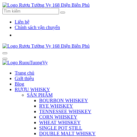
Liên hệ
Chính sách vận chuyển
Trang chủ
Giới thiệu
Blog
RƯỢU WHISKY
SẢN PHẨM
BOURBON WHISKEY
RYE WHISKEY
TENNESSEE WHISKEY
CORN WHISKEY
WHEAT WHISKEY
SINGLE POT STILL
DOUBLE MALT WHISKY