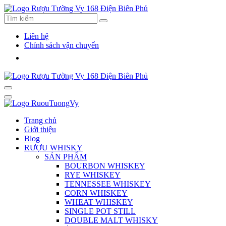
Liên hệ
Chính sách vận chuyển
Trang chủ
Giới thiệu
Blog
RƯỢU WHISKY
SẢN PHẨM
BOURBON WHISKEY
RYE WHISKEY
TENNESSEE WHISKEY
CORN WHISKEY
WHEAT WHISKEY
SINGLE POT STILL
DOUBLE MALT WHISKY