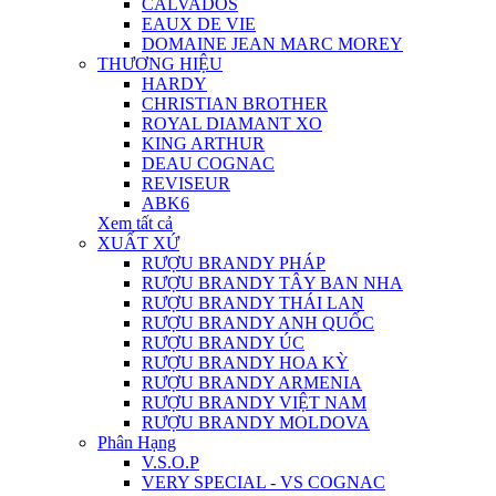
CALVADOS
EAUX DE VIE
DOMAINE JEAN MARC MOREY
THƯƠNG HIỆU
HARDY
CHRISTIAN BROTHER
ROYAL DIAMANT XO
KING ARTHUR
DEAU COGNAC
REVISEUR
ABK6
Xem tất cả
XUẤT XỨ
RƯỢU BRANDY PHÁP
RƯỢU BRANDY TÂY BAN NHA
RƯỢU BRANDY THÁI LAN
RƯỢU BRANDY ANH QUỐC
RƯỢU BRANDY ÚC
RƯỢU BRANDY HOA KỲ
RƯỢU BRANDY ARMENIA
RƯỢU BRANDY VIỆT NAM
RƯỢU BRANDY MOLDOVA
Phân Hạng
V.S.O.P
VERY SPECIAL - VS COGNAC