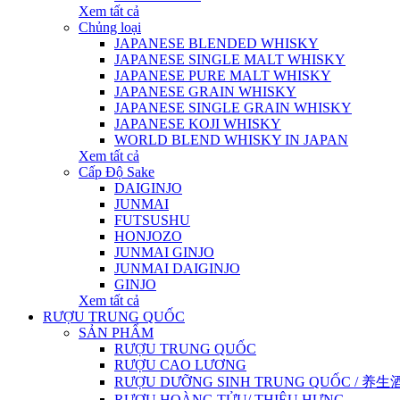
Xem tất cả
Chủng loại
JAPANESE BLENDED WHISKY
JAPANESE SINGLE MALT WHISKY
JAPANESE PURE MALT WHISKY
JAPANESE GRAIN WHISKY
JAPANESE SINGLE GRAIN WHISKY
JAPANESE KOJI WHISKY
WORLD BLEND WHISKY IN JAPAN
Xem tất cả
Cấp Độ Sake
DAIGINJO
JUNMAI
FUTSUSHU
HONJOZO
JUNMAI GINJO
JUNMAI DAIGINJO
GINJO
Xem tất cả
RƯỢU TRUNG QUỐC
SẢN PHẨM
RƯỢU TRUNG QUỐC
RƯỢU CAO LƯƠNG
RƯỢU DƯỠNG SINH TRUNG QUỐC / 养生酒 / 
RƯỢU HOÀNG TỬU/ THIỆU HƯNG