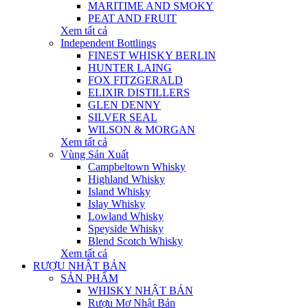
MARITIME AND SMOKY
PEAT AND FRUIT
Xem tất cả
Independent Bottlings
FINEST WHISKY BERLIN
HUNTER LAING
FOX FITZGERALD
ELIXIR DISTILLERS
GLEN DENNY
SILVER SEAL
WILSON & MORGAN
Xem tất cả
Vùng Sản Xuất
Campbeltown Whisky
Highland Whisky
Island Whisky
Islay Whisky
Lowland Whisky
Speyside Whisky
Blend Scotch Whisky
Xem tất cả
RƯỢU NHẬT BẢN
SẢN PHẨM
WHISKY NHẬT BẢN
Rượu Mơ Nhật Bản