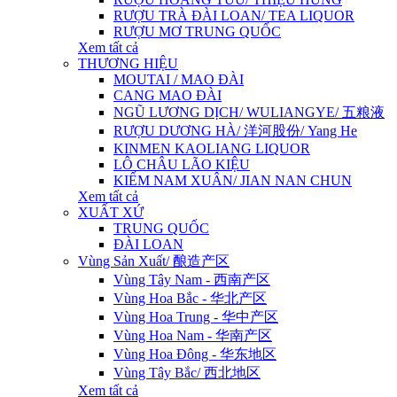
RƯỢU TRÀ ĐÀI LOAN/ TEA LIQUOR
RƯỢU MƠ TRUNG QUỐC
Xem tất cả
THƯƠNG HIỆU
MOUTAI / MAO ĐÀI
CANG MAO ĐÀI
NGŨ LƯƠNG DỊCH/ WULIANGYE/ 五粮液
RƯỢU DƯƠNG HÀ/ 洋河股份/ Yang He
KINMEN KAOLIANG LIQUOR
LÔ CHÂU LÃO KIỆU
KIẾM NAM XUÂN/ JIAN NAN CHUN
Xem tất cả
XUẤT XỨ
TRUNG QUỐC
ĐÀI LOAN
Vùng Sản Xuất/ 酿造产区
Vùng Tây Nam - 西南产区
Vùng Hoa Bắc - 华北产区
Vùng Hoa Trung - 华中产区
Vùng Hoa Nam - 华南产区
Vùng Hoa Đông - 华东地区
Vùng Tây Bắc/ 西北地区
Xem tất cả