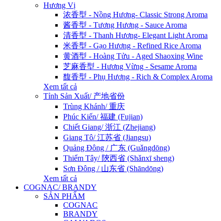
Hương Vị
浓香型 - Nồng Hương- Classic Strong Aroma
酱香型 - Tương Hương - Sauce Aroma
清香型 - Thanh Hương- Elegant Light Aroma
米香型 - Gạo Hương - Refined Rice Aroma
黄酒型 - Hoàng Tửu - Aged Shaoxing Wine
芝麻香型 - Hương Vừng - Sesame Aroma
馥香型 - Phụ Hương - Rich & Complex Aroma
Xem tất cả
Tỉnh Sản Xuất/ 产地省份
Trùng Khánh/ 重庆
Phúc Kiến/ 福建 (Fujian)
Chiết Giang/ 浙江 (Zhejiang)
Giang Tô/ 江苏省 (Jiangsu)
Quảng Đông / 广东 (Guǎngdōng)
Thiểm Tây/ 陝西省 (Shǎnxī sheng)
Sơn Đông / 山东省 (Shāndōng)
Xem tất cả
COGNAC/ BRANDY
SẢN PHẨM
COGNAC
BRANDY