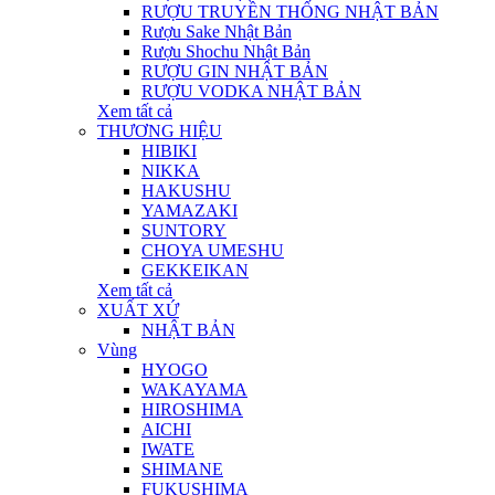
RƯỢU TRUYỀN THỐNG NHẬT BẢN
Rượu Sake Nhật Bản
Rượu Shochu Nhật Bản
RƯỢU GIN NHẬT BẢN
RƯỢU VODKA NHẬT BẢN
Xem tất cả
THƯƠNG HIỆU
HIBIKI
NIKKA
HAKUSHU
YAMAZAKI
SUNTORY
CHOYA UMESHU
GEKKEIKAN
Xem tất cả
XUẤT XỨ
NHẬT BẢN
Vùng
HYOGO
WAKAYAMA
HIROSHIMA
AICHI
IWATE
SHIMANE
FUKUSHIMA