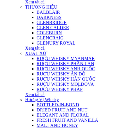
Xem tất cả
THƯƠNG HIỆU
BALBLAIR
DARKNESS
GLENBRIDGE
GLEN CALDER
COLEBURN
GLENCRAIG
GLENURY ROYAL
Xem tất cả
XUẤT XỨ
RƯỢU WHISKY MYANMAR
RƯỢU WHISKY PHẦN LAN
RƯỢU WHISKY ANH QUỐC
RƯỢU WHISKY ẤN ĐỘ
RƯỢU WHISKY HÀN QUỐC
RƯỢU WHISKY MOLDOVA
RƯỢU WHISKY PHÁP
Xem tất cả
Hương Vị Whisky
BOTTLED-IN-BOND
DRIED FRUIT AND NUT
ELEGANT AND FLORAL
FRESH FRUIT AND VANILLA
MALT AND HONEY