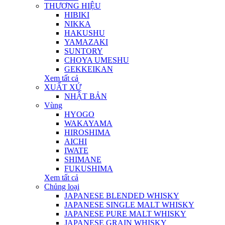
THƯƠNG HIỆU
HIBIKI
NIKKA
HAKUSHU
YAMAZAKI
SUNTORY
CHOYA UMESHU
GEKKEIKAN
Xem tất cả
XUẤT XỨ
NHẬT BẢN
Vùng
HYOGO
WAKAYAMA
HIROSHIMA
AICHI
IWATE
SHIMANE
FUKUSHIMA
Xem tất cả
Chủng loại
JAPANESE BLENDED WHISKY
JAPANESE SINGLE MALT WHISKY
JAPANESE PURE MALT WHISKY
JAPANESE GRAIN WHISKY