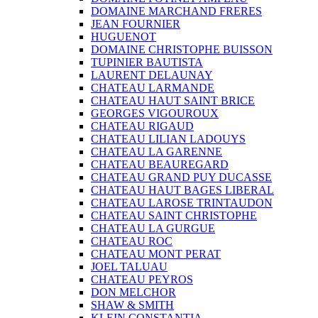
DOMAINE MARCHAND FRERES
JEAN FOURNIER
HUGUENOT
DOMAINE CHRISTOPHE BUISSON
TUPINIER BAUTISTA
LAURENT DELAUNAY
CHATEAU LARMANDE
CHATEAU HAUT SAINT BRICE
GEORGES VIGOUROUX
CHATEAU RIGAUD
CHATEAU LILIAN LADOUYS
CHATEAU LA GARENNE
CHATEAU BEAUREGARD
CHATEAU GRAND PUY DUCASSE
CHATEAU HAUT BAGES LIBERAL
CHATEAU LAROSE TRINTAUDON
CHATEAU SAINT CHRISTOPHE
CHATEAU LA GURGUE
CHATEAU ROC
CHATEAU MONT PERAT
JOEL TALUAU
CHATEAU PEYROS
DON MELCHOR
SHAW & SMITH
KLEIN CONSTANTIA