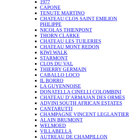
1977
CAPONE
TENUTE MARTINO
CHATEAU CLOS SAINT EMILION
PHILIPPE
NICOLAS THIENPONT
THORN CLARKE
CHATEAU LES TUILERIES
CHATEAU MONT REDON
KIWI WALK
STARMONT
CLOS DU VAL
THIERRY GERMAIN
CABALLO LOCO
IL BORRO
LA GUYENNOISE
DONATELLA CINELLI COLOMBINI
CHATEAU D’ARMAJAN DES ORMES
ADVINI SOUTH AFRICAN ESTATES
CANTARUTTI
CHAMPAGNE VINCENT LEGLANTIER
ALAIN BRUMONT
WELMOED
VILLABELLA
AUTREAU DE CHAMPILLON