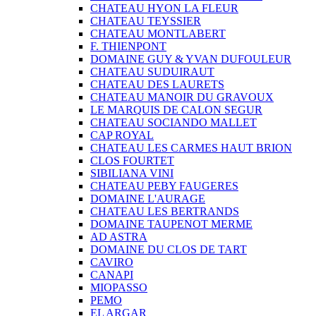
CHATEAU HYON LA FLEUR
CHATEAU TEYSSIER
CHATEAU MONTLABERT
F. THIENPONT
DOMAINE GUY & YVAN DUFOULEUR
CHATEAU SUDUIRAUT
CHATEAU DES LAURETS
CHATEAU MANOIR DU GRAVOUX
LE MARQUIS DE CALON SEGUR
CHATEAU SOCIANDO MALLET
CAP ROYAL
CHATEAU LES CARMES HAUT BRION
CLOS FOURTET
SIBILIANA VINI
CHATEAU PEBY FAUGERES
DOMAINE L'AURAGE
CHATEAU LES BERTRANDS
DOMAINE TAUPENOT MERME
AD ASTRA
DOMAINE DU CLOS DE TART
CAVIRO
CANAPI
MIOPASSO
PEMO
EL ARGAR