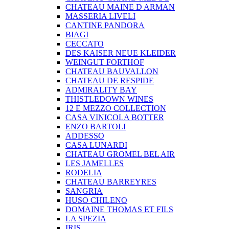
CHATEAU MAINE D ARMAN
MASSERIA LIVELI
CANTINE PANDORA
BIAGI
CECCATO
DES KAISER NEUE KLEIDER
WEINGUT FORTHOF
CHATEAU BAUVALLON
CHATEAU DE RESPIDE
ADMIRALITY BAY
THISTLEDOWN WINES
12 E MEZZO COLLECTION
CASA VINICOLA BOTTER
ENZO BARTOLI
ADDESSO
CASA LUNARDI
CHATEAU GROMEL BEL AIR
LES JAMELLES
RODELIA
CHATEAU BARREYRES
SANGRIA
HUSO CHILENO
DOMAINE THOMAS ET FILS
LA SPEZIA
IRIS