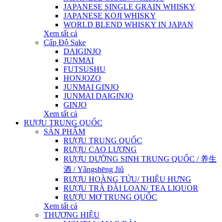
JAPANESE SINGLE GRAIN WHISKY
JAPANESE KOJI WHISKY
WORLD BLEND WHISKY IN JAPAN
Xem tất cả
Cấp Độ Sake
DAIGINJO
JUNMAI
FUTSUSHU
HONJOZO
JUNMAI GINJO
JUNMAI DAIGINJO
GINJO
Xem tất cả
RƯỢU TRUNG QUỐC
SẢN PHẨM
RƯỢU TRUNG QUỐC
RƯỢU CAO LƯƠNG
RƯỢU DƯỠNG SINH TRUNG QUỐC / 养生
酒 / Yǎngshēng Jiǔ
RƯỢU HOÀNG TỬU/ THIỆU HƯNG
RƯỢU TRÀ ĐÀI LOAN/ TEA LIQUOR
RƯỢU MƠ TRUNG QUỐC
Xem tất cả
THƯƠNG HIỆU