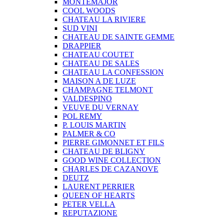
MONTEMAJOR
COOL WOODS
CHATEAU LA RIVIERE
SUD VINI
CHATEAU DE SAINTE GEMME
DRAPPIER
CHATEAU COUTET
CHATEAU DE SALES
CHATEAU LA CONFESSION
MAISON A DE LUZE
CHAMPAGNE TELMONT
VALDESPINO
VEUVE DU VERNAY
POL REMY
P. LOUIS MARTIN
PALMER & CO
PIERRE GIMONNET ET FILS
CHATEAU DE BLIGNY
GOOD WINE COLLECTION
CHARLES DE CAZANOVE
DEUTZ
LAURENT PERRIER
QUEEN OF HEARTS
PETER VELLA
REPUTAZIONE