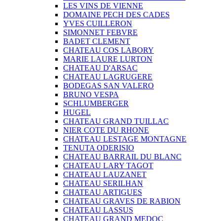
LES VINS DE VIENNE
DOMAINE PECH DES CADES
YVES CUILLERON
SIMONNET FEBVRE
BADET CLEMENT
CHATEAU COS LABORY
MARIE LAURE LURTON
CHATEAU D'ARSAC
CHATEAU LAGRUGERE
BODEGAS SAN VALERO
BRUNO VESPA
SCHLUMBERGER
HUGEL
CHATEAU GRAND TUILLAC
NIER COTE DU RHONE
CHATEAU LESTAGE MONTAGNE
TENUTA ODERISIO
CHATEAU BARRAIL DU BLANC
CHATEAU LARY TAGOT
CHATEAU LAUZANET
CHATEAU SERILHAN
CHATEAU ARTIGUES
CHATEAU GRAVES DE RABION
CHATEAU LASSUS
CHATEAU GRAND MEDOC