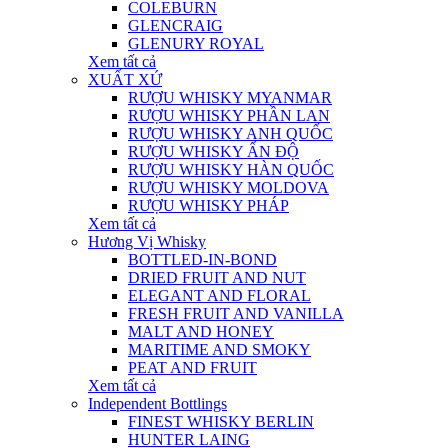
COLEBURN
GLENCRAIG
GLENURY ROYAL
Xem tất cả
XUẤT XỨ
RƯỢU WHISKY MYANMAR
RƯỢU WHISKY PHẦN LAN
RƯỢU WHISKY ANH QUỐC
RƯỢU WHISKY ẤN ĐỘ
RƯỢU WHISKY HÀN QUỐC
RƯỢU WHISKY MOLDOVA
RƯỢU WHISKY PHÁP
Xem tất cả
Hương Vị Whisky
BOTTLED-IN-BOND
DRIED FRUIT AND NUT
ELEGANT AND FLORAL
FRESH FRUIT AND VANILLA
MALT AND HONEY
MARITIME AND SMOKY
PEAT AND FRUIT
Xem tất cả
Independent Bottlings
FINEST WHISKY BERLIN
HUNTER LAING