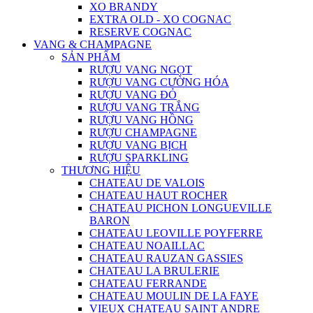
XO BRANDY
EXTRA OLD - XO COGNAC
RESERVE COGNAC
VANG & CHAMPAGNE
SẢN PHẨM
RƯỢU VANG NGỌT
RƯỢU VANG CƯỜNG HÓA
RƯỢU VANG ĐỎ
RƯỢU VANG TRẮNG
RƯỢU VANG HỒNG
RƯỢU CHAMPAGNE
RƯỢU VANG BỊCH
RƯỢU SPARKLING
THƯƠNG HIỆU
CHATEAU DE VALOIS
CHATEAU HAUT ROCHER
CHATEAU PICHON LONGUEVILLE
BARON
CHATEAU LEOVILLE POYFERRE
CHATEAU NOAILLAC
CHATEAU RAUZAN GASSIES
CHATEAU LA BRULERIE
CHATEAU FERRANDE
CHATEAU MOULIN DE LA FAYE
VIEUX CHATEAU SAINT ANDRE