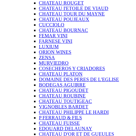
CHATEAU ROUGET
CHATEAU I'ETOILE DE VIAUD
CHATEAU TOUR DU MAYNE
CHATEAU POUJEAUX
CUCCIOLO
CHATEAU BOURNAC
FEMAR VINI
FARNESE VINI
LUXIUM
ORION WINES
ZENSA
MURVIEDRO
COSECHEROS Y CRIADORES
CHATEAU PLATON
DOMAINE DES PERES DE L'EGLISE
BODEGAS AGUIRRE
CHATEAU PIGOUDET
CHATEAU ROUBINE
CHATEAU TOUTIGEAC
VIGNOBLES BARDET
CHATEAU PHILIPPE LE HARDI
P FERRAUD & FILS
CHATEAU FUISSE
EDOUARD DELAUNAY
CHATEAU D'OR ET DE GUEULES