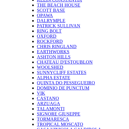
THE BEACH HOUSE
SCOTT BASE
OPAWA
DALRYMPLE
PATRICK SULLIVAN
RING BOLT
OXFORD
ROCKFORD
CHRIS RINGLAND
EARTHWORKS
ASHTON HILLS
CHATEAU D'ESTOUBLON
WOOLSHED
SUNNYCLIFF ESTATES
ALPHA ESTATE
QUINTA DO PESSEGUEIRO
DOMINIO DE PUNCTUM
VIK
CASTANO
ARZUAGA
TALAMONTI
SIGNORE GIUSEPPE
TORMARESCA
TROPICAL MOSCATO