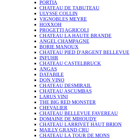
PORTIA
CHATEAU DE TABUTEAU
ULYSSE COLLIN
VIGNOBLES MEYRE
HOXXOH
PROGETTI AGRICOLI
CHATEAU LA HAUTE BRANDE
ANGEL CHAMPAGNE
BORIE MANOUX
CHATEAU PIED D'ARGENT BELLEVUE
INFUHR
CHATEAU CASTELBRUCK
ANGAS
DATABILE
DON VINO
CHATEAU DESMIRAIL
CHATEAU ASCUMBAS
LARUS VINI
THE BIG RED MONSTER
CHEVALIER
CHATEAU BELLEVUE FAVEREAU
DOMAINE DE MIHOUDY
CHATEAU LARRIVET HAUT BRION
MAILLY GRAND CRU
CHATEAU LA TOUR DE MONS