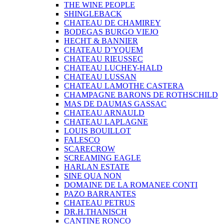
THE WINE PEOPLE
SHINGLEBACK
CHATEAU DE CHAMIREY
BODEGAS BURGO VIEJO
HECHT & BANNIER
CHATEAU D’YQUEM
CHATEAU RIEUSSEC
CHATEAU LUCHEY-HALD
CHATEAU LUSSAN
CHATEAU LAMOTHE CASTERA
CHAMPAGNE BARONS DE ROTHSCHILD
MAS DE DAUMAS GASSAC
CHATEAU ARNAULD
CHATEAU LAPLAGNE
LOUIS BOUILLOT
FALESCO
SCARECROW
SCREAMING EAGLE
HARLAN ESTATE
SINE QUA NON
DOMAINE DE LA ROMANEE CONTI
PAZO BARRANTES
CHATEAU PETRUS
DR.H.THANISCH
CANTINE RONCO