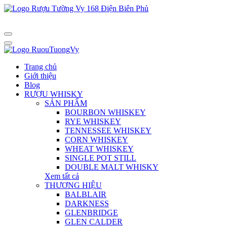
Trang chủ
Giới thiệu
Blog
RƯỢU WHISKY
SẢN PHẨM
BOURBON WHISKEY
RYE WHISKEY
TENNESSEE WHISKEY
CORN WHISKEY
WHEAT WHISKEY
SINGLE POT STILL
DOUBLE MALT WHISKY
Xem tất cả
THƯƠNG HIỆU
BALBLAIR
DARKNESS
GLENBRIDGE
GLEN CALDER