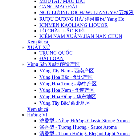
MOUTAI / MAO ĐÀI
CANG MAO ĐÀI
NGŨ LƯƠNG DỊCH/ WULIANGYE/ 五粮液
RƯỢU DƯƠNG HÀ/ 洋河股份/ Yang He
KINMEN KAOLIANG LIQUOR
LÔ CHÂU LÃO KIỆU
KIẾM NAM XUÂN/ JIAN NAN CHUN
Xem tất cả
XUẤT XỨ
TRUNG QUỐC
ĐÀI LOAN
Vùng Sản Xuất/ 酿造产区
Vùng Tây Nam - 西南产区
Vùng Hoa Bắc - 华北产区
Vùng Hoa Trung - 华中产区
Vùng Hoa Nam - 华南产区
Vùng Hoa Đông - 华东地区
Vùng Tây Bắc/ 西北地区
Xem tất cả
Hương Vị
浓香型 - Nồng Hương- Classic Strong Aroma
酱香型 - Tương Hương - Sauce Aroma
清香型 - Thanh Hương- Elegant Light Aroma