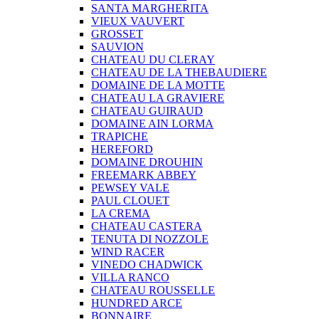
SANTA MARGHERITA
VIEUX VAUVERT
GROSSET
SAUVION
CHATEAU DU CLERAY
CHATEAU DE LA THEBAUDIERE
DOMAINE DE LA MOTTE
CHATEAU LA GRAVIERE
CHATEAU GUIRAUD
DOMAINE AIN LORMA
TRAPICHE
HEREFORD
DOMAINE DROUHIN
FREEMARK ABBEY
PEWSEY VALE
PAUL CLOUET
LA CREMA
CHATEAU CASTERA
TENUTA DI NOZZOLE
WIND RACER
VINEDO CHADWICK
VILLA RANCO
CHATEAU ROUSSELLE
HUNDRED ARCE
BONNAIRE