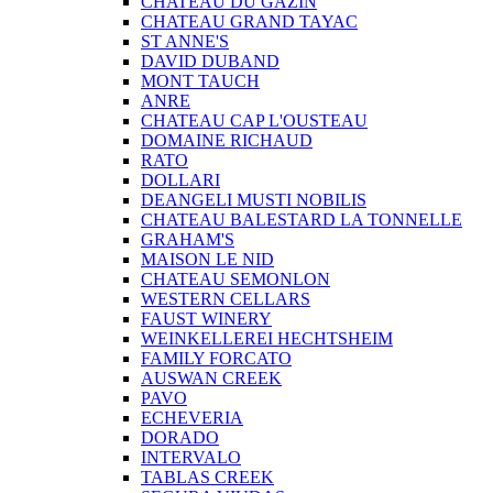
CHATEAU DU GAZIN
CHATEAU GRAND TAYAC
ST ANNE'S
DAVID DUBAND
MONT TAUCH
ANRE
CHATEAU CAP L'OUSTEAU
DOMAINE RICHAUD
RATO
DOLLARI
DEANGELI MUSTI NOBILIS
CHATEAU BALESTARD LA TONNELLE
GRAHAM'S
MAISON LE NID
CHATEAU SEMONLON
WESTERN CELLARS
FAUST WINERY
WEINKELLEREI HECHTSHEIM
FAMILY FORCATO
AUSWAN CREEK
PAVO
ECHEVERIA
DORADO
INTERVALO
TABLAS CREEK