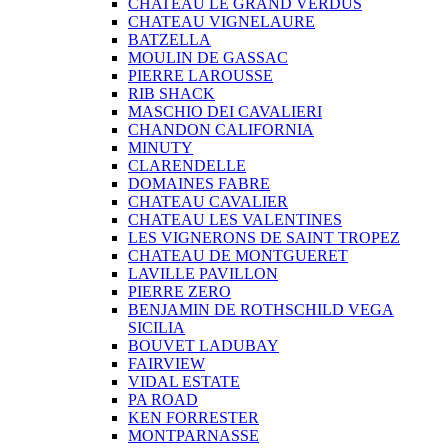
CHATEAU LE GRAND VERDUS
CHATEAU VIGNELAURE
BATZELLA
MOULIN DE GASSAC
PIERRE LAROUSSE
RIB SHACK
MASCHIO DEI CAVALIERI
CHANDON CALIFORNIA
MINUTY
CLARENDELLE
DOMAINES FABRE
CHATEAU CAVALIER
CHATEAU LES VALENTINES
LES VIGNERONS DE SAINT TROPEZ
CHATEAU DE MONTGUERET
LAVILLE PAVILLON
PIERRE ZERO
BENJAMIN DE ROTHSCHILD VEGA
SICILIA
BOUVET LADUBAY
FAIRVIEW
VIDAL ESTATE
PA ROAD
KEN FORRESTER
MONTPARNASSE