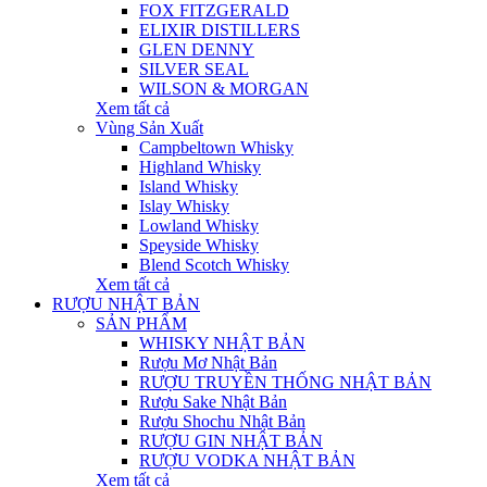
FOX FITZGERALD
ELIXIR DISTILLERS
GLEN DENNY
SILVER SEAL
WILSON & MORGAN
Xem tất cả
Vùng Sản Xuất
Campbeltown Whisky
Highland Whisky
Island Whisky
Islay Whisky
Lowland Whisky
Speyside Whisky
Blend Scotch Whisky
Xem tất cả
RƯỢU NHẬT BẢN
SẢN PHẨM
WHISKY NHẬT BẢN
Rượu Mơ Nhật Bản
RƯỢU TRUYỀN THỐNG NHẬT BẢN
Rượu Sake Nhật Bản
Rượu Shochu Nhật Bản
RƯỢU GIN NHẬT BẢN
RƯỢU VODKA NHẬT BẢN
Xem tất cả