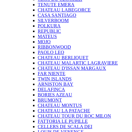
TENUTE EMERA
CHATEAU LABEGORCE
CASA SANTIAGO
SILVERBOOM
POLKURA
REPUBLIC
MATEUS
MOJO
RIBBONWOOD
PAOLO LEO
CHATEAU BERLIQUET
CHATEAU MALARTIC LAGRAVIERE
CHATEAU D'ISSAN MARGAUX
FAR NIENTE
TWIN ISLANDS
ARNISTON BAY
DELAFINCA
BORIES AZEAU
BRUMONT
CHATEAU MONTUS
CHATEAU LA PATACHE
CHATEAU TOUR DU ROC MILON
FATTORIA LE PUPILLE
CELLERS DE SCALA DEI
LOUIS DE VENENGE