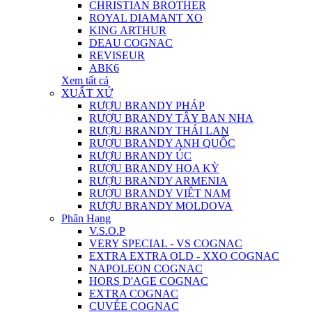
CHRISTIAN BROTHER
ROYAL DIAMANT XO
KING ARTHUR
DEAU COGNAC
REVISEUR
ABK6
Xem tất cả
XUẤT XỨ
RƯỢU BRANDY PHÁP
RƯỢU BRANDY TÂY BAN NHA
RƯỢU BRANDY THÁI LAN
RƯỢU BRANDY ANH QUỐC
RƯỢU BRANDY ÚC
RƯỢU BRANDY HOA KỲ
RƯỢU BRANDY ARMENIA
RƯỢU BRANDY VIỆT NAM
RƯỢU BRANDY MOLDOVA
Phân Hạng
V.S.O.P
VERY SPECIAL - VS COGNAC
EXTRA EXTRA OLD - XXO COGNAC
NAPOLEON COGNAC
HORS D'AGE COGNAC
EXTRA COGNAC
CUVÉE COGNAC