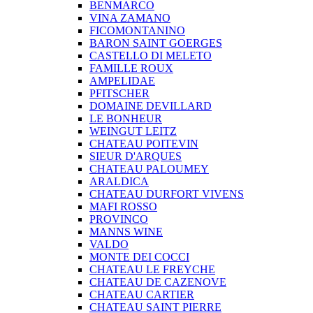
BENMARCO
VINA ZAMANO
FICOMONTANINO
BARON SAINT GOERGES
CASTELLO DI MELETO
FAMILLE ROUX
AMPELIDAE
PFITSCHER
DOMAINE DEVILLARD
LE BONHEUR
WEINGUT LEITZ
CHATEAU POITEVIN
SIEUR D'ARQUES
CHATEAU PALOUMEY
ARALDICA
CHATEAU DURFORT VIVENS
MAFI ROSSO
PROVINCO
MANNS WINE
VALDO
MONTE DEI COCCI
CHATEAU LE FREYCHE
CHATEAU DE CAZENOVE
CHATEAU CARTIER
CHATEAU SAINT PIERRE