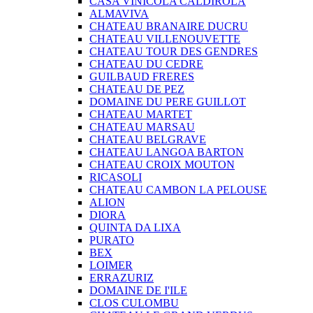
CASA VINICOLA CALDIROLA
ALMAVIVA
CHATEAU BRANAIRE DUCRU
CHATEAU VILLENOUVETTE
CHATEAU TOUR DES GENDRES
CHATEAU DU CEDRE
GUILBAUD FRERES
CHATEAU DE PEZ
DOMAINE DU PERE GUILLOT
CHATEAU MARTET
CHATEAU MARSAU
CHATEAU BELGRAVE
CHATEAU LANGOA BARTON
CHATEAU CROIX MOUTON
RICASOLI
CHATEAU CAMBON LA PELOUSE
ALION
DIORA
QUINTA DA LIXA
PURATO
BEX
LOIMER
ERRAZURIZ
DOMAINE DE I'ILE
CLOS CULOMBU