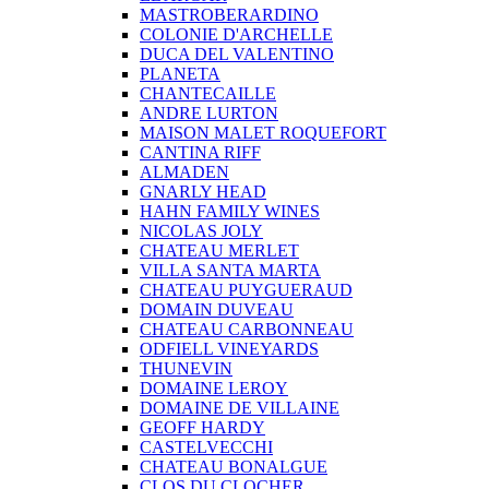
MASTROBERARDINO
COLONIE D'ARCHELLE
DUCA DEL VALENTINO
PLANETA
CHANTECAILLE
ANDRE LURTON
MAISON MALET ROQUEFORT
CANTINA RIFF
ALMADEN
GNARLY HEAD
HAHN FAMILY WINES
NICOLAS JOLY
CHATEAU MERLET
VILLA SANTA MARTA
CHATEAU PUYGUERAUD
DOMAIN DUVEAU
CHATEAU CARBONNEAU
ODFIELL VINEYARDS
THUNEVIN
DOMAINE LEROY
DOMAINE DE VILLAINE
GEOFF HARDY
CASTELVECCHI
CHATEAU BONALGUE
CLOS DU CLOCHER