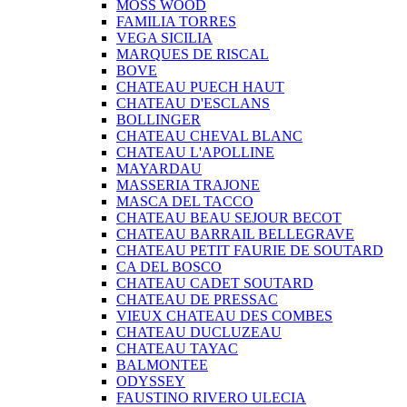
MOSS WOOD
FAMILIA TORRES
VEGA SICILIA
MARQUES DE RISCAL
BOVE
CHATEAU PUECH HAUT
CHATEAU D'ESCLANS
BOLLINGER
CHATEAU CHEVAL BLANC
CHATEAU L'APOLLINE
MAYARDAU
MASSERIA TRAJONE
MASCA DEL TACCO
CHATEAU BEAU SEJOUR BECOT
CHATEAU BARRAIL BELLEGRAVE
CHATEAU PETIT FAURIE DE SOUTARD
CA DEL BOSCO
CHATEAU CADET SOUTARD
CHATEAU DE PRESSAC
VIEUX CHATEAU DES COMBES
CHATEAU DUCLUZEAU
CHATEAU TAYAC
BALMONTEE
ODYSSEY
FAUSTINO RIVERO ULECIA