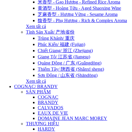
米香型 - Gạo Hương - Refined Rice Aroma
黄酒型 - Hoàng Tửu - Aged Shaoxing Wine
芝麻香型 - Hương Vừng - Sesame Aroma
馥香型 - Phụ Hương - Rich & Complex Aroma
Xem tất cả
Tỉnh Sản Xuất/ 产地省份
Trùng Khánh/ 重庆
Phúc Kiến/ 福建 (Fujian)
Chiết Giang/ 浙江 (Zhejiang)
Giang Tô/ 江苏省 (Jiangsu)
Quảng Đông / 广东 (Guǎngdōng)
Thiểm Tây/ 陝西省 (Shǎnxī sheng)
Sơn Đông / 山东省 (Shāndōng)
Xem tất cả
COGNAC/ BRANDY
SẢN PHẨM
COGNAC
BRANDY
CALVADOS
EAUX DE VIE
DOMAINE JEAN MARC MOREY
THƯƠNG HIỆU
HARDY