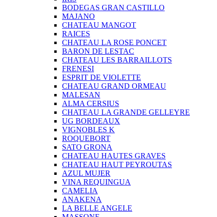
BODEGAS GRAN CASTILLO
MAJANO
CHATEAU MANGOT
RAICES
CHATEAU LA ROSE PONCET
BARON DE LESTAC
CHATEAU LES BARRAILLOTS
FRENESI
ESPRIT DE VIOLETTE
CHATEAU GRAND ORMEAU
MALESAN
ALMA CERSIUS
CHATEAU LA GRANDE GELLEYRE
UG BORDEAUX
VIGNOBLES K
ROQUEBORT
SATO GRONA
CHATEAU HAUTES GRAVES
CHATEAU HAUT PEYROUTAS
AZUL MUJER
VINA REQUINGUA
CAMELIA
ANAKENA
LA BELLE ANGELE
MASSONE