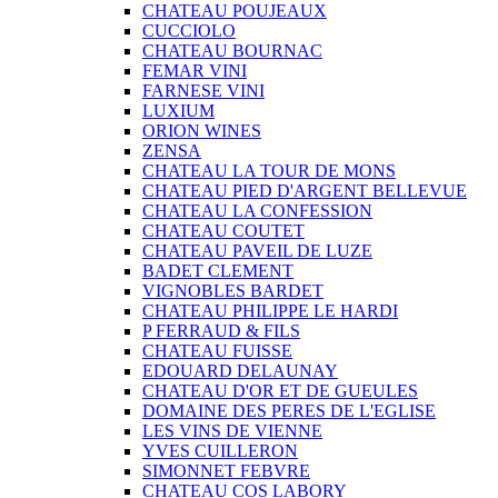
CHATEAU POUJEAUX
CUCCIOLO
CHATEAU BOURNAC
FEMAR VINI
FARNESE VINI
LUXIUM
ORION WINES
ZENSA
CHATEAU LA TOUR DE MONS
CHATEAU PIED D'ARGENT BELLEVUE
CHATEAU LA CONFESSION
CHATEAU COUTET
CHATEAU PAVEIL DE LUZE
BADET CLEMENT
VIGNOBLES BARDET
CHATEAU PHILIPPE LE HARDI
P FERRAUD & FILS
CHATEAU FUISSE
EDOUARD DELAUNAY
CHATEAU D'OR ET DE GUEULES
DOMAINE DES PERES DE L'EGLISE
LES VINS DE VIENNE
YVES CUILLERON
SIMONNET FEBVRE
CHATEAU COS LABORY