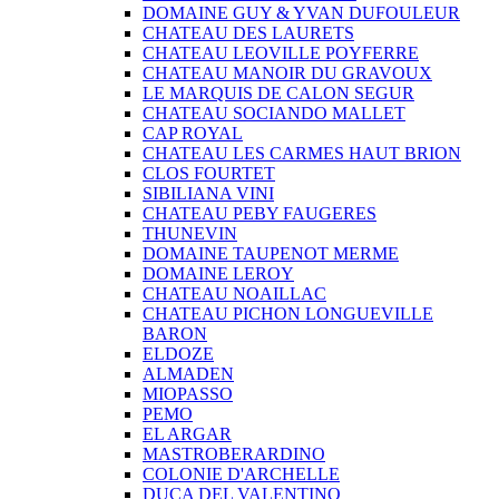
DOMAINE GUY & YVAN DUFOULEUR
CHATEAU DES LAURETS
CHATEAU LEOVILLE POYFERRE
CHATEAU MANOIR DU GRAVOUX
LE MARQUIS DE CALON SEGUR
CHATEAU SOCIANDO MALLET
CAP ROYAL
CHATEAU LES CARMES HAUT BRION
CLOS FOURTET
SIBILIANA VINI
CHATEAU PEBY FAUGERES
THUNEVIN
DOMAINE TAUPENOT MERME
DOMAINE LEROY
CHATEAU NOAILLAC
CHATEAU PICHON LONGUEVILLE
BARON
ELDOZE
ALMADEN
MIOPASSO
PEMO
EL ARGAR
MASTROBERARDINO
COLONIE D'ARCHELLE
DUCA DEL VALENTINO