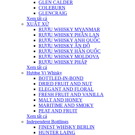
GLEN CALDER
COLEBURN
GLENCRAIG
Xem tất cả
XUẤT XỨ
RƯỢU WHISKY MYANMAR
RƯỢU WHISKY PHẦN LAN
RƯỢU WHISKY ANH QUỐC
RƯỢU WHISKY ẤN ĐỘ
RƯỢU WHISKY HÀN QUỐC
RƯỢU WHISKY MOLDOVA
RƯỢU WHISKY PHÁP
Xem tất cả
Hương Vị Whisky
BOTTLED-IN-BOND
DRIED FRUIT AND NUT
ELEGANT AND FLORAL
FRESH FRUIT AND VANILLA
MALT AND HONEY
MARITIME AND SMOKY
PEAT AND FRUIT
Xem tất cả
Independent Bottlings
FINEST WHISKY BERLIN
HUNTER LAING