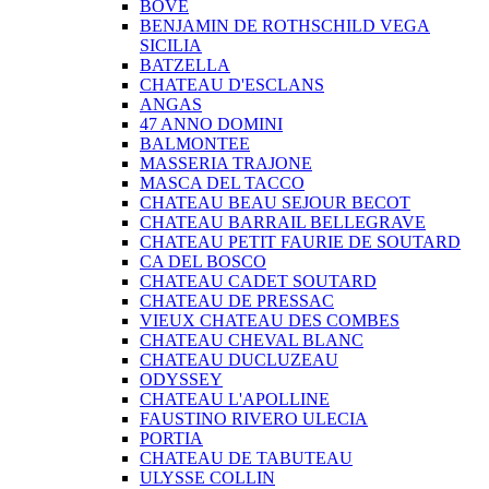
BOVE
BENJAMIN DE ROTHSCHILD VEGA
SICILIA
BATZELLA
CHATEAU D'ESCLANS
ANGAS
47 ANNO DOMINI
BALMONTEE
MASSERIA TRAJONE
MASCA DEL TACCO
CHATEAU BEAU SEJOUR BECOT
CHATEAU BARRAIL BELLEGRAVE
CHATEAU PETIT FAURIE DE SOUTARD
CA DEL BOSCO
CHATEAU CADET SOUTARD
CHATEAU DE PRESSAC
VIEUX CHATEAU DES COMBES
CHATEAU CHEVAL BLANC
CHATEAU DUCLUZEAU
ODYSSEY
CHATEAU L'APOLLINE
FAUSTINO RIVERO ULECIA
PORTIA
CHATEAU DE TABUTEAU
ULYSSE COLLIN