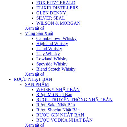
FOX FITZGERALD
ELIXIR DISTILLERS
GLEN DENNY
SILVER SEAL
WILSON & MORGAN
Xem tất cả
Vùng Sản Xuất
Campbeltown Whisky
Highland Whisky
Island Whisky
Islay Whisky
Lowland Whisky
Speyside Whisky
Blend Scotch Whisky
Xem tất cả
RƯỢU NHẬT BẢN
SẢN PHẨM
WHISKY NHẬT BẢN
Rượu Mơ Nhật Bản
RƯỢU TRUYỀN THỐNG NHẬT BẢN
Rượu Sake Nhật Bản
Rượu Shochu Nhật Bản
RƯỢU GIN NHẬT BẢN
RƯỢU VODKA NHẬT BẢN
Xem tất cả