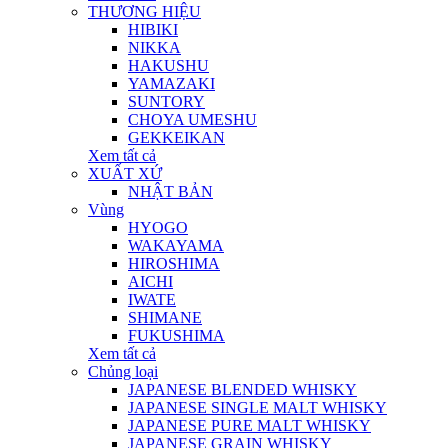
THƯƠNG HIỆU
HIBIKI
NIKKA
HAKUSHU
YAMAZAKI
SUNTORY
CHOYA UMESHU
GEKKEIKAN
Xem tất cả
XUẤT XỨ
NHẬT BẢN
Vùng
HYOGO
WAKAYAMA
HIROSHIMA
AICHI
IWATE
SHIMANE
FUKUSHIMA
Xem tất cả
Chủng loại
JAPANESE BLENDED WHISKY
JAPANESE SINGLE MALT WHISKY
JAPANESE PURE MALT WHISKY
JAPANESE GRAIN WHISKY