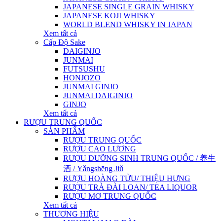
JAPANESE SINGLE GRAIN WHISKY
JAPANESE KOJI WHISKY
WORLD BLEND WHISKY IN JAPAN
Xem tất cả
Cấp Độ Sake
DAIGINJO
JUNMAI
FUTSUSHU
HONJOZO
JUNMAI GINJO
JUNMAI DAIGINJO
GINJO
Xem tất cả
RƯỢU TRUNG QUỐC
SẢN PHẨM
RƯỢU TRUNG QUỐC
RƯỢU CAO LƯƠNG
RƯỢU DƯỠNG SINH TRUNG QUỐC / 养生
酒 / Yǎngshēng Jiǔ
RƯỢU HOÀNG TỬU/ THIỆU HƯNG
RƯỢU TRÀ ĐÀI LOAN/ TEA LIQUOR
RƯỢU MƠ TRUNG QUỐC
Xem tất cả
THƯƠNG HIỆU