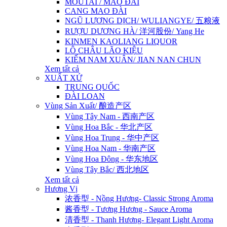
MOUTAI / MAO ĐÀI
CANG MAO ĐÀI
NGŨ LƯƠNG DỊCH/ WULIANGYE/ 五粮液
RƯỢU DƯƠNG HÀ/ 洋河股份/ Yang He
KINMEN KAOLIANG LIQUOR
LÔ CHÂU LÃO KIỆU
KIẾM NAM XUÂN/ JIAN NAN CHUN
Xem tất cả
XUẤT XỨ
TRUNG QUỐC
ĐÀI LOAN
Vùng Sản Xuất/ 酿造产区
Vùng Tây Nam - 西南产区
Vùng Hoa Bắc - 华北产区
Vùng Hoa Trung - 华中产区
Vùng Hoa Nam - 华南产区
Vùng Hoa Đông - 华东地区
Vùng Tây Bắc/ 西北地区
Xem tất cả
Hương Vị
浓香型 - Nồng Hương- Classic Strong Aroma
酱香型 - Tương Hương - Sauce Aroma
清香型 - Thanh Hương- Elegant Light Aroma