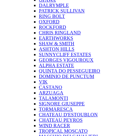
DALRYMPLE
PATRICK SULLIVAN
RING BOLT
OXFORD
ROCKFORD
CHRIS RINGLAND
EARTHWORKS
SHAW & SMITH
ASHTON HILLS
SUNNYCLIFF ESTATES
GEORGES VIGOUROUX
ALPHA ESTATE
QUINTA DO PESSEGUEIRO
DOMINIO DE PUNCTUM
VIK
CASTANO
ARZUAGA
TALAMONTI
SIGNORE GIUSEPPE
TORMARESCA
CHATEAU D'ESTOUBLON
CHATEAU PEYROS
WIND RACER
TROPICAL MOSCATO