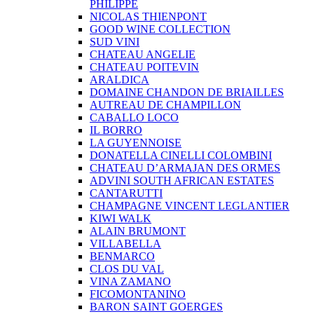
PHILIPPE
NICOLAS THIENPONT
GOOD WINE COLLECTION
SUD VINI
CHATEAU ANGELIE
CHATEAU POITEVIN
ARALDICA
DOMAINE CHANDON DE BRIAILLES
AUTREAU DE CHAMPILLON
CABALLO LOCO
IL BORRO
LA GUYENNOISE
DONATELLA CINELLI COLOMBINI
CHATEAU D’ARMAJAN DES ORMES
ADVINI SOUTH AFRICAN ESTATES
CANTARUTTI
CHAMPAGNE VINCENT LEGLANTIER
KIWI WALK
ALAIN BRUMONT
VILLABELLA
BENMARCO
CLOS DU VAL
VINA ZAMANO
FICOMONTANINO
BARON SAINT GOERGES