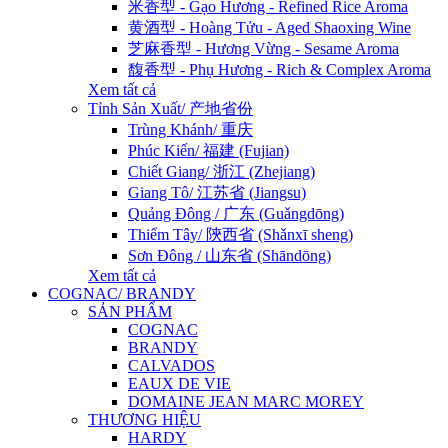
米香型 - Gạo Hương - Refined Rice Aroma
黄酒型 - Hoàng Tửu - Aged Shaoxing Wine
芝麻香型 - Hương Vừng - Sesame Aroma
馥香型 - Phụ Hương - Rich & Complex Aroma
Xem tất cả
Tỉnh Sản Xuất/ 产地省份
Trùng Khánh/ 重庆
Phúc Kiến/ 福建 (Fujian)
Chiết Giang/ 浙江 (Zhejiang)
Giang Tô/ 江苏省 (Jiangsu)
Quảng Đông / 广东 (Guǎngdōng)
Thiểm Tây/ 陝西省 (Shǎnxī sheng)
Sơn Đông / 山东省 (Shāndōng)
Xem tất cả
COGNAC/ BRANDY
SẢN PHẨM
COGNAC
BRANDY
CALVADOS
EAUX DE VIE
DOMAINE JEAN MARC MOREY
THƯƠNG HIỆU
HARDY