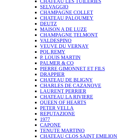
CHATEAU LES TUILERIES
SELVAGGIO
CHAMPAGNE COLLET
CHATEAU PALOUMEY
DEUTZ
MAISON A DE LUZE
CHAMPAGNE TELMONT
VALDESPINO
VEUVE DU VERNAY
POL REMY
P. LOUIS MARTIN
PALMER & CO
PIERRE GIMONNET ET FILS
DRAPPIER
CHATEAU DE BLIGNY
CHARLES DE CAZANOVE
LAURENT PERRIER
CHATEAU LA RIVIERE
QUEEN OF HEARTS
PETER VELLA
REPUTAZIONE
1977
CAPONE
TENUTE MARTINO
CHATEAU CLOS SAINT EMILION