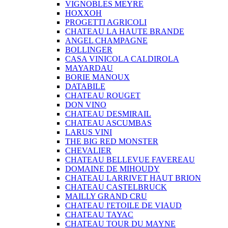
VIGNOBLES MEYRE
HOXXOH
PROGETTI AGRICOLI
CHATEAU LA HAUTE BRANDE
ANGEL CHAMPAGNE
BOLLINGER
CASA VINICOLA CALDIROLA
MAYARDAU
BORIE MANOUX
DATABILE
CHATEAU ROUGET
DON VINO
CHATEAU DESMIRAIL
CHATEAU ASCUMBAS
LARUS VINI
THE BIG RED MONSTER
CHEVALIER
CHATEAU BELLEVUE FAVEREAU
DOMAINE DE MIHOUDY
CHATEAU LARRIVET HAUT BRION
CHATEAU CASTELBRUCK
MAILLY GRAND CRU
CHATEAU I'ETOILE DE VIAUD
CHATEAU TAYAC
CHATEAU TOUR DU MAYNE