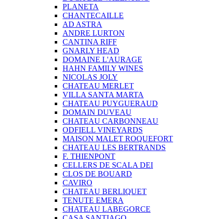
PLANETA
CHANTECAILLE
AD ASTRA
ANDRE LURTON
CANTINA RIFF
GNARLY HEAD
DOMAINE L'AURAGE
HAHN FAMILY WINES
NICOLAS JOLY
CHATEAU MERLET
VILLA SANTA MARTA
CHATEAU PUYGUERAUD
DOMAIN DUVEAU
CHATEAU CARBONNEAU
ODFIELL VINEYARDS
MAISON MALET ROQUEFORT
CHATEAU LES BERTRANDS
F. THIENPONT
CELLERS DE SCALA DEI
CLOS DE BOUARD
CAVIRO
CHATEAU BERLIQUET
TENUTE EMERA
CHATEAU LABEGORCE
CASA SANTIAGO