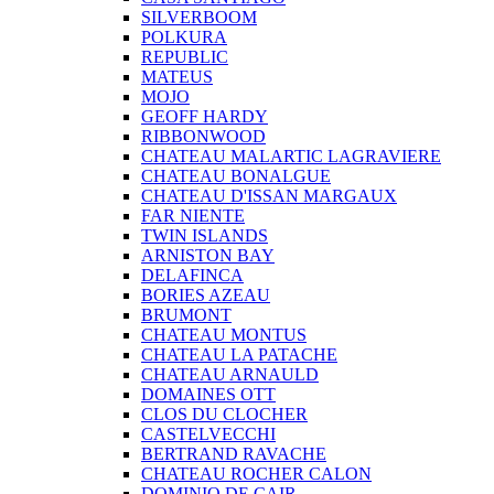
SILVERBOOM
POLKURA
REPUBLIC
MATEUS
MOJO
GEOFF HARDY
RIBBONWOOD
CHATEAU MALARTIC LAGRAVIERE
CHATEAU BONALGUE
CHATEAU D'ISSAN MARGAUX
FAR NIENTE
TWIN ISLANDS
ARNISTON BAY
DELAFINCA
BORIES AZEAU
BRUMONT
CHATEAU MONTUS
CHATEAU LA PATACHE
CHATEAU ARNAULD
DOMAINES OTT
CLOS DU CLOCHER
CASTELVECCHI
BERTRAND RAVACHE
CHATEAU ROCHER CALON
DOMINIO DE CAIR