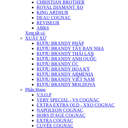
CHRISTIAN BROTHER
ROYAL DIAMANT XO
KING ARTHUR
DEAU COGNAC
REVISEUR
ABK6
Xem tất cả
XUẤT XỨ
RƯỢU BRANDY PHÁP
RƯỢU BRANDY TÂY BAN NHA
RƯỢU BRANDY THÁI LAN
RƯỢU BRANDY ANH QUỐC
RƯỢU BRANDY ÚC
RƯỢU BRANDY HOA KỲ
RƯỢU BRANDY ARMENIA
RƯỢU BRANDY VIỆT NAM
RƯỢU BRANDY MOLDOVA
Phân Hạng
V.S.O.P
VERY SPECIAL - VS COGNAC
EXTRA EXTRA OLD - XXO COGNAC
NAPOLEON COGNAC
HORS D'AGE COGNAC
EXTRA COGNAC
CUVÉE COGNAC