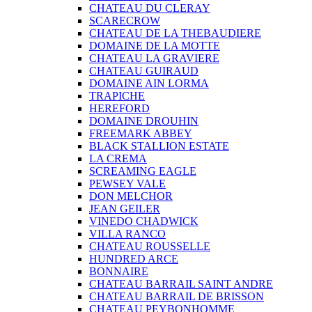
CHATEAU DU CLERAY
SCARECROW
CHATEAU DE LA THEBAUDIERE
DOMAINE DE LA MOTTE
CHATEAU LA GRAVIERE
CHATEAU GUIRAUD
DOMAINE AIN LORMA
TRAPICHE
HEREFORD
DOMAINE DROUHIN
FREEMARK ABBEY
BLACK STALLION ESTATE
LA CREMA
SCREAMING EAGLE
PEWSEY VALE
DON MELCHOR
JEAN GEILER
VINEDO CHADWICK
VILLA RANCO
CHATEAU ROUSSELLE
HUNDRED ARCE
BONNAIRE
CHATEAU BARRAIL SAINT ANDRE
CHATEAU BARRAIL DE BRISSON
CHATEAU PEYBONHOMME