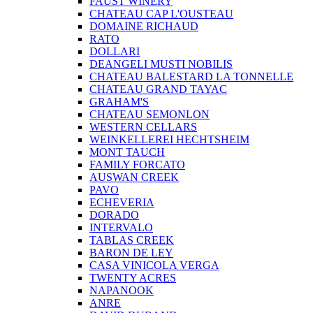
FAUST WINERY
CHATEAU CAP L'OUSTEAU
DOMAINE RICHAUD
RATO
DOLLARI
DEANGELI MUSTI NOBILIS
CHATEAU BALESTARD LA TONNELLE
CHATEAU GRAND TAYAC
GRAHAM'S
CHATEAU SEMONLON
WESTERN CELLARS
WEINKELLEREI HECHTSHEIM
MONT TAUCH
FAMILY FORCATO
AUSWAN CREEK
PAVO
ECHEVERIA
DORADO
INTERVALO
TABLAS CREEK
BARON DE LEY
CASA VINICOLA VERGA
TWENTY ACRES
NAPANOOK
ANRE