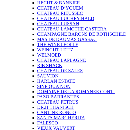
HECHT & BANNIER
CHATEAU D’YQUEM
CHATEAU RIEUSSEC
CHATEAU LUCHEY-HALD
CHATEAU LUSSAN
CHATEAU LAMOTHE CASTERA
CHAMPAGNE BARONS DE ROTHSCHILD
MAS DE DAUMAS GASSAC
THE WINE PEOPLE
WEINGUT LEITZ
WELMOED
CHATEAU LAPLAGNE
RIB SHACK
CHATEAU DE SALES
SAUVION
HARLAN ESTATE
SINE QUA NON
DOMAINE DE LA ROMANEE CONTI
PAZO BARRANTES
CHATEAU PETRUS
DR.H.THANISCH
CANTINE RONCO
SANTA MARGHERITA
FALESCO
VIEUX VAUVERT