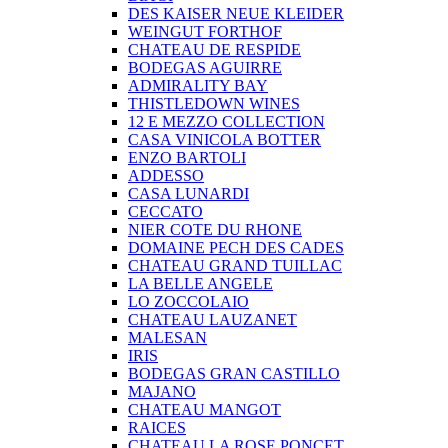
DES KAISER NEUE KLEIDER
WEINGUT FORTHOF
CHATEAU DE RESPIDE
BODEGAS AGUIRRE
ADMIRALITY BAY
THISTLEDOWN WINES
12 E MEZZO COLLECTION
CASA VINICOLA BOTTER
ENZO BARTOLI
ADDESSO
CASA LUNARDI
CECCATO
NIER COTE DU RHONE
DOMAINE PECH DES CADES
CHATEAU GRAND TUILLAC
LA BELLE ANGELE
LO ZOCCOLAIO
CHATEAU LAUZANET
MALESAN
IRIS
BODEGAS GRAN CASTILLO
MAJANO
CHATEAU MANGOT
RAICES
CHATEAU LA ROSE PONCET