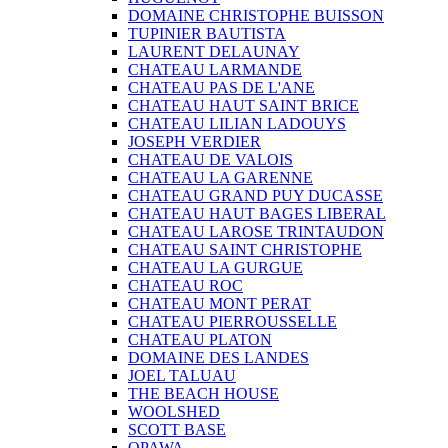
DOMAINE CHRISTOPHE BUISSON
TUPINIER BAUTISTA
LAURENT DELAUNAY
CHATEAU LARMANDE
CHATEAU PAS DE L'ANE
CHATEAU HAUT SAINT BRICE
CHATEAU LILIAN LADOUYS
JOSEPH VERDIER
CHATEAU DE VALOIS
CHATEAU LA GARENNE
CHATEAU GRAND PUY DUCASSE
CHATEAU HAUT BAGES LIBERAL
CHATEAU LAROSE TRINTAUDON
CHATEAU SAINT CHRISTOPHE
CHATEAU LA GURGUE
CHATEAU ROC
CHATEAU MONT PERAT
CHATEAU PIERROUSSELLE
CHATEAU PLATON
DOMAINE DES LANDES
JOEL TALUAU
THE BEACH HOUSE
WOOLSHED
SCOTT BASE
OPAWA