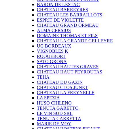
BARON DE LESTAC
CHATEAU BARREYRES
CHATEAU LES BARRAILLOTS
ESPRIT DE VIOLETTE
CHATEAU GRAND ORMEAU
ALMA CERSIUS
DOMAINE THOMAS ET FILS
CHATEAU LA GRANDE GELLEYRE
UG BORDEAUX
VIGNOBLES K
ROQUEBORT
SATO GRONA
CHATEAU HAUTES GRAVES
CHATEAU HAUT PEYROUTAS
TEHA
CHATEAU DU GAZIN
CHATEAU CLOS JUNET
CHATEAU LA FREYNELLE
LA SPEZIA
HUSO CHILENO
TENUTA GARETTO
LE VIN SUD SRL
TENUTA CARRETTA
MARIE DE MOY
CHATEAU HOSTENS PICANT