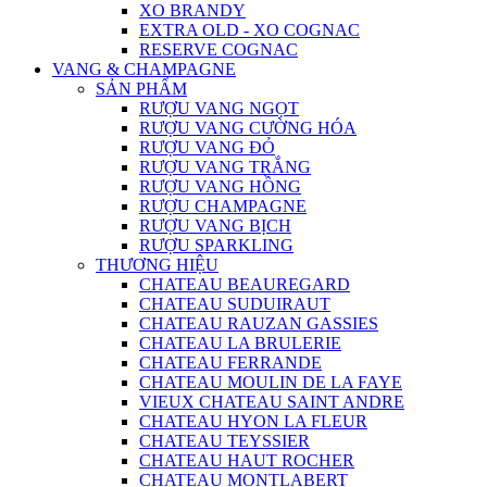
XO BRANDY
EXTRA OLD - XO COGNAC
RESERVE COGNAC
VANG & CHAMPAGNE
SẢN PHẨM
RƯỢU VANG NGỌT
RƯỢU VANG CƯỜNG HÓA
RƯỢU VANG ĐỎ
RƯỢU VANG TRẮNG
RƯỢU VANG HỒNG
RƯỢU CHAMPAGNE
RƯỢU VANG BỊCH
RƯỢU SPARKLING
THƯƠNG HIỆU
CHATEAU BEAUREGARD
CHATEAU SUDUIRAUT
CHATEAU RAUZAN GASSIES
CHATEAU LA BRULERIE
CHATEAU FERRANDE
CHATEAU MOULIN DE LA FAYE
VIEUX CHATEAU SAINT ANDRE
CHATEAU HYON LA FLEUR
CHATEAU TEYSSIER
CHATEAU HAUT ROCHER
CHATEAU MONTLABERT