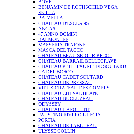
BOVE
BENJAMIN DE ROTHSCHILD VEGA
SICILIA
BATZELLA
CHATEAU D'ESCLANS
ANGAS
47 ANNO DOMINI
BALMONTEE
MASSERIA TRAJONE
MASCA DEL TACCO
CHATEAU BEAU SEJOUR BECOT
CHATEAU BARRAIL BELLEGRAVE
CHATEAU PETIT FAURIE DE SOUTARD
CA DEL BOSCO
CHATEAU CADET SOUTARD
CHATEAU DE PRESSAC
VIEUX CHATEAU DES COMBES
CHATEAU CHEVAL BLANC
CHATEAU DUCLUZEAU
ODYSSEY
CHATEAU L'APOLLINE
FAUSTINO RIVERO ULECIA
PORTIA
CHATEAU DE TABUTEAU
ULYSSE COLLIN