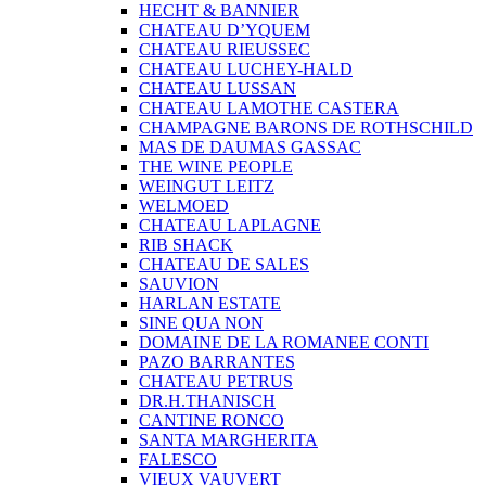
HECHT & BANNIER
CHATEAU D’YQUEM
CHATEAU RIEUSSEC
CHATEAU LUCHEY-HALD
CHATEAU LUSSAN
CHATEAU LAMOTHE CASTERA
CHAMPAGNE BARONS DE ROTHSCHILD
MAS DE DAUMAS GASSAC
THE WINE PEOPLE
WEINGUT LEITZ
WELMOED
CHATEAU LAPLAGNE
RIB SHACK
CHATEAU DE SALES
SAUVION
HARLAN ESTATE
SINE QUA NON
DOMAINE DE LA ROMANEE CONTI
PAZO BARRANTES
CHATEAU PETRUS
DR.H.THANISCH
CANTINE RONCO
SANTA MARGHERITA
FALESCO
VIEUX VAUVERT