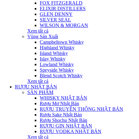
FOX FITZGERALD
ELIXIR DISTILLERS
GLEN DENNY
SILVER SEAL
WILSON & MORGAN
Xem tất cả
Vùng Sản Xuất
Campbeltown Whisky
Highland Whisky
Island Whisky
Islay Whisky
Lowland Whisky
Speyside Whisky
Blend Scotch Whisky
Xem tất cả
RƯỢU NHẬT BẢN
SẢN PHẨM
WHISKY NHẬT BẢN
Rượu Mơ Nhật Bản
RƯỢU TRUYỀN THỐNG NHẬT BẢN
Rượu Sake Nhật Bản
Rượu Shochu Nhật Bản
RƯỢU GIN NHẬT BẢN
RƯỢU VODKA NHẬT BẢN
Xem tất cả