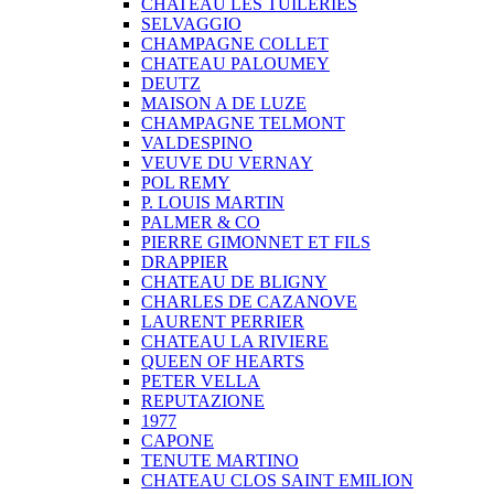
CHATEAU LES TUILERIES
SELVAGGIO
CHAMPAGNE COLLET
CHATEAU PALOUMEY
DEUTZ
MAISON A DE LUZE
CHAMPAGNE TELMONT
VALDESPINO
VEUVE DU VERNAY
POL REMY
P. LOUIS MARTIN
PALMER & CO
PIERRE GIMONNET ET FILS
DRAPPIER
CHATEAU DE BLIGNY
CHARLES DE CAZANOVE
LAURENT PERRIER
CHATEAU LA RIVIERE
QUEEN OF HEARTS
PETER VELLA
REPUTAZIONE
1977
CAPONE
TENUTE MARTINO
CHATEAU CLOS SAINT EMILION