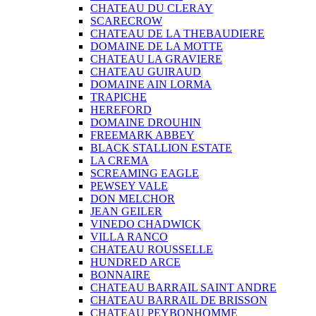
CHATEAU DU CLERAY
SCARECROW
CHATEAU DE LA THEBAUDIERE
DOMAINE DE LA MOTTE
CHATEAU LA GRAVIERE
CHATEAU GUIRAUD
DOMAINE AIN LORMA
TRAPICHE
HEREFORD
DOMAINE DROUHIN
FREEMARK ABBEY
BLACK STALLION ESTATE
LA CREMA
SCREAMING EAGLE
PEWSEY VALE
DON MELCHOR
JEAN GEILER
VINEDO CHADWICK
VILLA RANCO
CHATEAU ROUSSELLE
HUNDRED ARCE
BONNAIRE
CHATEAU BARRAIL SAINT ANDRE
CHATEAU BARRAIL DE BRISSON
CHATEAU PEYBONHOMME