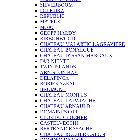
SILVERBOOM
POLKURA
REPUBLIC
MATEUS
MOJO
GEOFF HARDY
RIBBONWOOD
CHATEAU MALARTIC LAGRAVIERE
CHATEAU BONALGUE
CHATEAU D'ISSAN MARGAUX
FAR NIENTE
TWIN ISLANDS
ARNISTON BAY
DELAFINCA
BORIES AZEAU
BRUMONT
CHATEAU MONTUS
CHATEAU LA PATACHE
CHATEAU ARNAULD
DOMAINES OTT
CLOS DU CLOCHER
CASTELVECCHI
BERTRAND RAVACHE
CHATEAU ROCHER CALON
DOMINIO DE CAIR