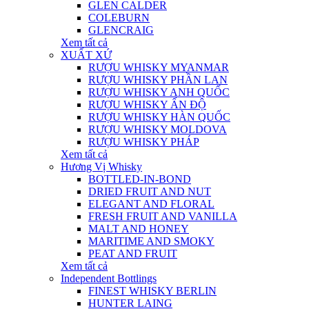
GLEN CALDER
COLEBURN
GLENCRAIG
Xem tất cả
XUẤT XỨ
RƯỢU WHISKY MYANMAR
RƯỢU WHISKY PHẦN LAN
RƯỢU WHISKY ANH QUỐC
RƯỢU WHISKY ẤN ĐỘ
RƯỢU WHISKY HÀN QUỐC
RƯỢU WHISKY MOLDOVA
RƯỢU WHISKY PHÁP
Xem tất cả
Hương Vị Whisky
BOTTLED-IN-BOND
DRIED FRUIT AND NUT
ELEGANT AND FLORAL
FRESH FRUIT AND VANILLA
MALT AND HONEY
MARITIME AND SMOKY
PEAT AND FRUIT
Xem tất cả
Independent Bottlings
FINEST WHISKY BERLIN
HUNTER LAING