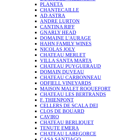
PLANETA
CHANTECAILLE
AD ASTRA
ANDRE LURTON
CANTINA RIFF
GNARLY HEAD
DOMAINE L'AURAGE
HAHN FAMILY WINES
NICOLAS JOLY
CHATEAU MERLET
VILLA SANTA MARTA
CHATEAU PUYGUERAUD
DOMAIN DUVEAU
CHATEAU CARBONNEAU
ODFIELL VINEYARDS
MAISON MALET ROQUEFORT
CHATEAU LES BERTRANDS
F. THIENPONT
CELLERS DE SCALA DEI
CLOS DE BOUARD
CAVIRO
CHATEAU BERLIQUET
TENUTE EMERA
CHATEAU LABEGORCE
CASA SANTIAGO