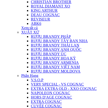
CHRISTIAN BROTHER
ROYAL DIAMANT XO
KING ARTHUR
DEAU COGNAC
REVISEUR
ABK6
Xem tất cả
XUẤT XỨ
RƯỢU BRANDY PHÁP
RƯỢU BRANDY TÂY BAN NHA
RƯỢU BRANDY THÁI LAN
RƯỢU BRANDY ANH QUỐC
RƯỢU BRANDY ÚC
RƯỢU BRANDY HOA KỲ
RƯỢU BRANDY ARMENIA
RƯỢU BRANDY VIỆT NAM
RƯỢU BRANDY MOLDOVA
Phân Hạng
V.S.O.P
VERY SPECIAL - VS COGNAC
EXTRA EXTRA OLD - XXO COGNAC
NAPOLEON COGNAC
HORS D'AGE COGNAC
EXTRA COGNAC
CUVÉE COGNAC