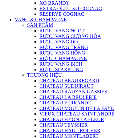
XO BRANDY
EXTRA OLD - XO COGNAC
RESERVE COGNAC
VANG & CHAMPAGNE
SẢN PHẨM
RƯỢU VANG NGỌT
RƯỢU VANG CƯỜNG HÓA
RƯỢU VANG ĐỎ
RƯỢU VANG TRẮNG
RƯỢU VANG HỒNG
RƯỢU CHAMPAGNE
RƯỢU VANG BỊCH
RƯỢU SPARKLING
THƯƠNG HIỆU
CHATEAU BEAUREGARD
CHATEAU SUDUIRAUT
CHATEAU RAUZAN GASSIES
CHATEAU LA BRULERIE
CHATEAU FERRANDE
CHATEAU MOULIN DE LA FAYE
VIEUX CHATEAU SAINT ANDRE
CHATEAU HYON LA FLEUR
CHATEAU TEYSSIER
CHATEAU HAUT ROCHER
CHATEAU MONTLABERT