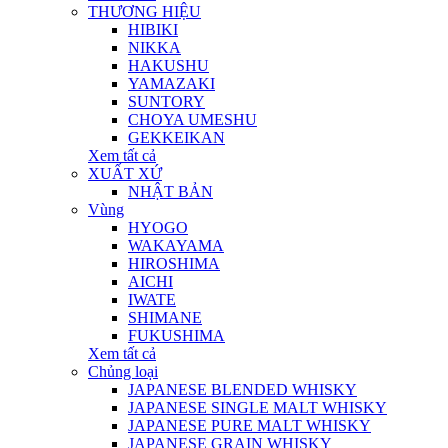
THƯƠNG HIỆU
HIBIKI
NIKKA
HAKUSHU
YAMAZAKI
SUNTORY
CHOYA UMESHU
GEKKEIKAN
Xem tất cả
XUẤT XỨ
NHẬT BẢN
Vùng
HYOGO
WAKAYAMA
HIROSHIMA
AICHI
IWATE
SHIMANE
FUKUSHIMA
Xem tất cả
Chủng loại
JAPANESE BLENDED WHISKY
JAPANESE SINGLE MALT WHISKY
JAPANESE PURE MALT WHISKY
JAPANESE GRAIN WHISKY