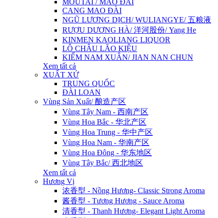
MOUTAI / MAO ĐÀI
CANG MAO ĐÀI
NGŨ LƯƠNG DỊCH/ WULIANGYE/ 五粮液
RƯỢU DƯƠNG HÀ/ 洋河股份/ Yang He
KINMEN KAOLIANG LIQUOR
LÔ CHÂU LÃO KIỆU
KIẾM NAM XUÂN/ JIAN NAN CHUN
Xem tất cả
XUẤT XỨ
TRUNG QUỐC
ĐÀI LOAN
Vùng Sản Xuất/ 酿造产区
Vùng Tây Nam - 西南产区
Vùng Hoa Bắc - 华北产区
Vùng Hoa Trung - 华中产区
Vùng Hoa Nam - 华南产区
Vùng Hoa Đông - 华东地区
Vùng Tây Bắc/ 西北地区
Xem tất cả
Hương Vị
浓香型 - Nồng Hương- Classic Strong Aroma
酱香型 - Tương Hương - Sauce Aroma
清香型 - Thanh Hương- Elegant Light Aroma