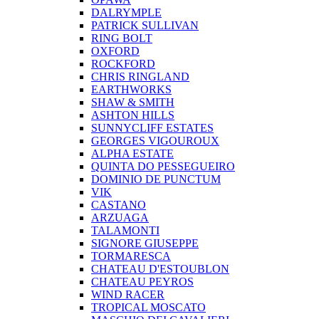
DALRYMPLE
PATRICK SULLIVAN
RING BOLT
OXFORD
ROCKFORD
CHRIS RINGLAND
EARTHWORKS
SHAW & SMITH
ASHTON HILLS
SUNNYCLIFF ESTATES
GEORGES VIGOUROUX
ALPHA ESTATE
QUINTA DO PESSEGUEIRO
DOMINIO DE PUNCTUM
VIK
CASTANO
ARZUAGA
TALAMONTI
SIGNORE GIUSEPPE
TORMARESCA
CHATEAU D'ESTOUBLON
CHATEAU PEYROS
WIND RACER
TROPICAL MOSCATO