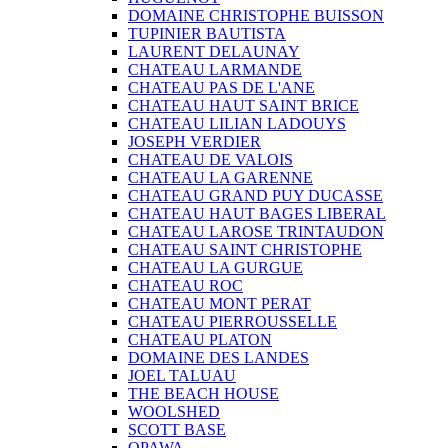
DOMAINE CHRISTOPHE BUISSON
TUPINIER BAUTISTA
LAURENT DELAUNAY
CHATEAU LARMANDE
CHATEAU PAS DE L'ANE
CHATEAU HAUT SAINT BRICE
CHATEAU LILIAN LADOUYS
JOSEPH VERDIER
CHATEAU DE VALOIS
CHATEAU LA GARENNE
CHATEAU GRAND PUY DUCASSE
CHATEAU HAUT BAGES LIBERAL
CHATEAU LAROSE TRINTAUDON
CHATEAU SAINT CHRISTOPHE
CHATEAU LA GURGUE
CHATEAU ROC
CHATEAU MONT PERAT
CHATEAU PIERROUSSELLE
CHATEAU PLATON
DOMAINE DES LANDES
JOEL TALUAU
THE BEACH HOUSE
WOOLSHED
SCOTT BASE
OPAWA