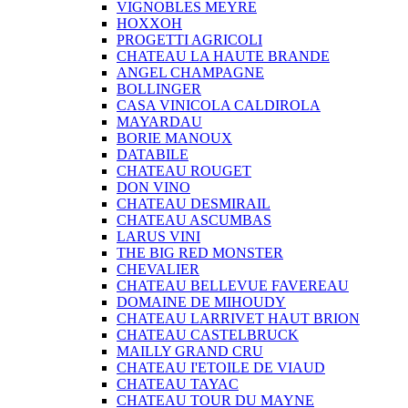
VIGNOBLES MEYRE
HOXXOH
PROGETTI AGRICOLI
CHATEAU LA HAUTE BRANDE
ANGEL CHAMPAGNE
BOLLINGER
CASA VINICOLA CALDIROLA
MAYARDAU
BORIE MANOUX
DATABILE
CHATEAU ROUGET
DON VINO
CHATEAU DESMIRAIL
CHATEAU ASCUMBAS
LARUS VINI
THE BIG RED MONSTER
CHEVALIER
CHATEAU BELLEVUE FAVEREAU
DOMAINE DE MIHOUDY
CHATEAU LARRIVET HAUT BRION
CHATEAU CASTELBRUCK
MAILLY GRAND CRU
CHATEAU I'ETOILE DE VIAUD
CHATEAU TAYAC
CHATEAU TOUR DU MAYNE