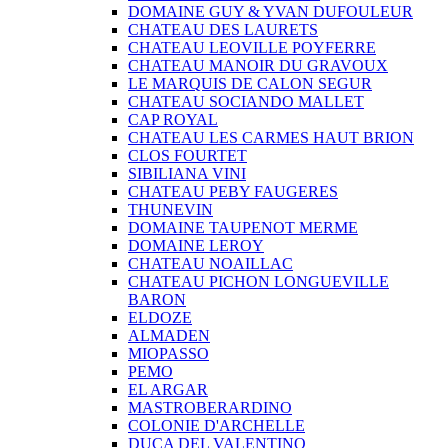
DOMAINE GUY & YVAN DUFOULEUR
CHATEAU DES LAURETS
CHATEAU LEOVILLE POYFERRE
CHATEAU MANOIR DU GRAVOUX
LE MARQUIS DE CALON SEGUR
CHATEAU SOCIANDO MALLET
CAP ROYAL
CHATEAU LES CARMES HAUT BRION
CLOS FOURTET
SIBILIANA VINI
CHATEAU PEBY FAUGERES
THUNEVIN
DOMAINE TAUPENOT MERME
DOMAINE LEROY
CHATEAU NOAILLAC
CHATEAU PICHON LONGUEVILLE
BARON
ELDOZE
ALMADEN
MIOPASSO
PEMO
EL ARGAR
MASTROBERARDINO
COLONIE D'ARCHELLE
DUCA DEL VALENTINO