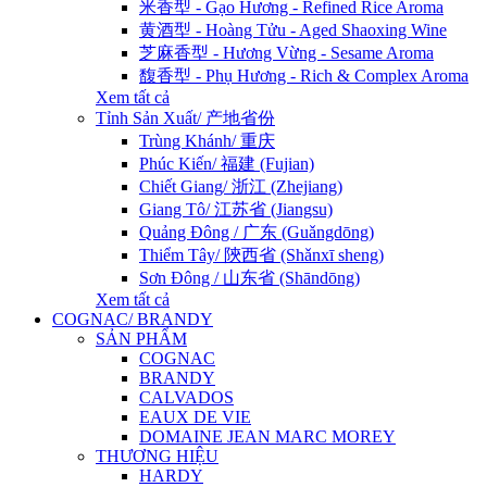
米香型 - Gạo Hương - Refined Rice Aroma
黄酒型 - Hoàng Tửu - Aged Shaoxing Wine
芝麻香型 - Hương Vừng - Sesame Aroma
馥香型 - Phụ Hương - Rich & Complex Aroma
Xem tất cả
Tỉnh Sản Xuất/ 产地省份
Trùng Khánh/ 重庆
Phúc Kiến/ 福建 (Fujian)
Chiết Giang/ 浙江 (Zhejiang)
Giang Tô/ 江苏省 (Jiangsu)
Quảng Đông / 广东 (Guǎngdōng)
Thiểm Tây/ 陝西省 (Shǎnxī sheng)
Sơn Đông / 山东省 (Shāndōng)
Xem tất cả
COGNAC/ BRANDY
SẢN PHẨM
COGNAC
BRANDY
CALVADOS
EAUX DE VIE
DOMAINE JEAN MARC MOREY
THƯƠNG HIỆU
HARDY