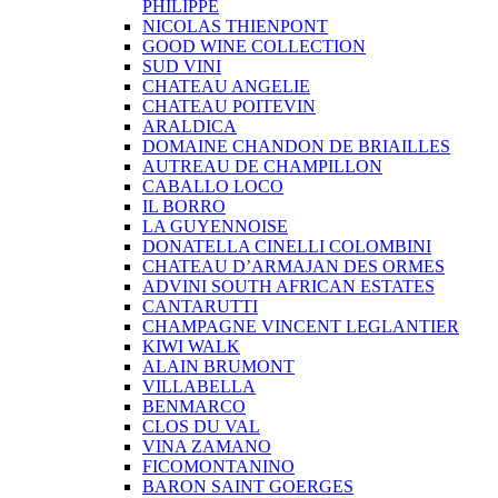
PHILIPPE
NICOLAS THIENPONT
GOOD WINE COLLECTION
SUD VINI
CHATEAU ANGELIE
CHATEAU POITEVIN
ARALDICA
DOMAINE CHANDON DE BRIAILLES
AUTREAU DE CHAMPILLON
CABALLO LOCO
IL BORRO
LA GUYENNOISE
DONATELLA CINELLI COLOMBINI
CHATEAU D’ARMAJAN DES ORMES
ADVINI SOUTH AFRICAN ESTATES
CANTARUTTI
CHAMPAGNE VINCENT LEGLANTIER
KIWI WALK
ALAIN BRUMONT
VILLABELLA
BENMARCO
CLOS DU VAL
VINA ZAMANO
FICOMONTANINO
BARON SAINT GOERGES