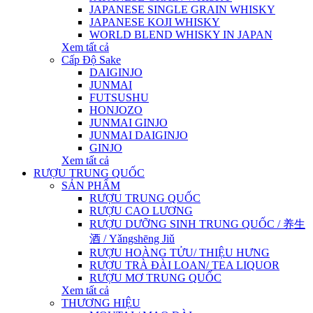
JAPANESE SINGLE GRAIN WHISKY
JAPANESE KOJI WHISKY
WORLD BLEND WHISKY IN JAPAN
Xem tất cả
Cấp Độ Sake
DAIGINJO
JUNMAI
FUTSUSHU
HONJOZO
JUNMAI GINJO
JUNMAI DAIGINJO
GINJO
Xem tất cả
RƯỢU TRUNG QUỐC
SẢN PHẨM
RƯỢU TRUNG QUỐC
RƯỢU CAO LƯƠNG
RƯỢU DƯỠNG SINH TRUNG QUỐC / 养生
酒 / Yǎngshēng Jiǔ
RƯỢU HOÀNG TỬU/ THIỆU HƯNG
RƯỢU TRÀ ĐÀI LOAN/ TEA LIQUOR
RƯỢU MƠ TRUNG QUỐC
Xem tất cả
THƯƠNG HIỆU