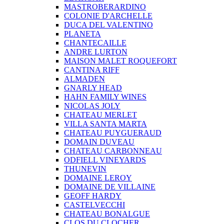
MASTROBERARDINO
COLONIE D'ARCHELLE
DUCA DEL VALENTINO
PLANETA
CHANTECAILLE
ANDRE LURTON
MAISON MALET ROQUEFORT
CANTINA RIFF
ALMADEN
GNARLY HEAD
HAHN FAMILY WINES
NICOLAS JOLY
CHATEAU MERLET
VILLA SANTA MARTA
CHATEAU PUYGUERAUD
DOMAIN DUVEAU
CHATEAU CARBONNEAU
ODFIELL VINEYARDS
THUNEVIN
DOMAINE LEROY
DOMAINE DE VILLAINE
GEOFF HARDY
CASTELVECCHI
CHATEAU BONALGUE
CLOS DU CLOCHER