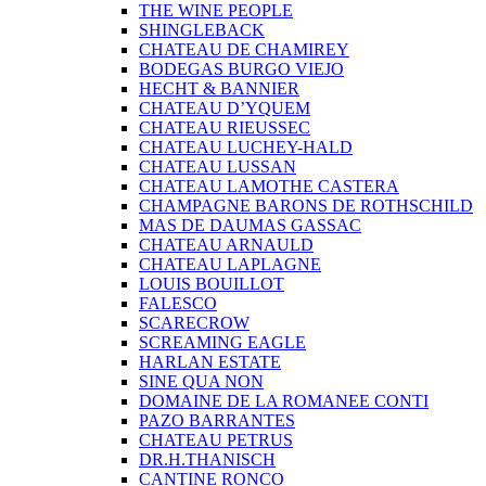
THE WINE PEOPLE
SHINGLEBACK
CHATEAU DE CHAMIREY
BODEGAS BURGO VIEJO
HECHT & BANNIER
CHATEAU D’YQUEM
CHATEAU RIEUSSEC
CHATEAU LUCHEY-HALD
CHATEAU LUSSAN
CHATEAU LAMOTHE CASTERA
CHAMPAGNE BARONS DE ROTHSCHILD
MAS DE DAUMAS GASSAC
CHATEAU ARNAULD
CHATEAU LAPLAGNE
LOUIS BOUILLOT
FALESCO
SCARECROW
SCREAMING EAGLE
HARLAN ESTATE
SINE QUA NON
DOMAINE DE LA ROMANEE CONTI
PAZO BARRANTES
CHATEAU PETRUS
DR.H.THANISCH
CANTINE RONCO