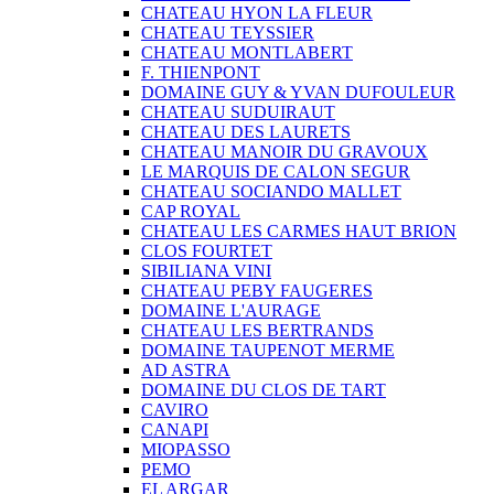
CHATEAU HYON LA FLEUR
CHATEAU TEYSSIER
CHATEAU MONTLABERT
F. THIENPONT
DOMAINE GUY & YVAN DUFOULEUR
CHATEAU SUDUIRAUT
CHATEAU DES LAURETS
CHATEAU MANOIR DU GRAVOUX
LE MARQUIS DE CALON SEGUR
CHATEAU SOCIANDO MALLET
CAP ROYAL
CHATEAU LES CARMES HAUT BRION
CLOS FOURTET
SIBILIANA VINI
CHATEAU PEBY FAUGERES
DOMAINE L'AURAGE
CHATEAU LES BERTRANDS
DOMAINE TAUPENOT MERME
AD ASTRA
DOMAINE DU CLOS DE TART
CAVIRO
CANAPI
MIOPASSO
PEMO
EL ARGAR