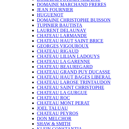
DOMAINE MARCHAND FRERES
JEAN FOURNIER
HUGUENOT
DOMAINE CHRISTOPHE BUISSON
TUPINIER BAUTISTA
LAURENT DELAUNAY
CHATEAU LARMANDE
CHATEAU HAUT SAINT BRICE
GEORGES VIGOUROUX
CHATEAU RIGAUD
CHATEAU LILIAN LADOUYS
CHATEAU LA GARENNE
CHATEAU BEAUREGARD
CHATEAU GRAND PUY DUCASSE
CHATEAU HAUT BAGES LIBERAL
CHATEAU LAROSE TRINTAUDON
CHATEAU SAINT CHRISTOPHE
CHATEAU LA GURGUE
CHATEAU ROC
CHATEAU MONT PERAT
JOEL TALUAU
CHATEAU PEYROS
DON MELCHOR
SHAW & SMITH
KLEIN CONSTANTIA