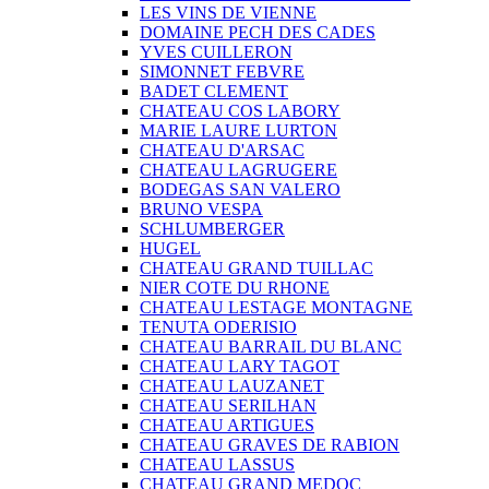
LES VINS DE VIENNE
DOMAINE PECH DES CADES
YVES CUILLERON
SIMONNET FEBVRE
BADET CLEMENT
CHATEAU COS LABORY
MARIE LAURE LURTON
CHATEAU D'ARSAC
CHATEAU LAGRUGERE
BODEGAS SAN VALERO
BRUNO VESPA
SCHLUMBERGER
HUGEL
CHATEAU GRAND TUILLAC
NIER COTE DU RHONE
CHATEAU LESTAGE MONTAGNE
TENUTA ODERISIO
CHATEAU BARRAIL DU BLANC
CHATEAU LARY TAGOT
CHATEAU LAUZANET
CHATEAU SERILHAN
CHATEAU ARTIGUES
CHATEAU GRAVES DE RABION
CHATEAU LASSUS
CHATEAU GRAND MEDOC