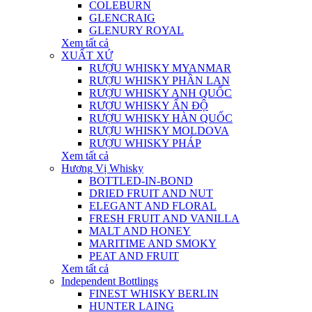
COLEBURN
GLENCRAIG
GLENURY ROYAL
Xem tất cả
XUẤT XỨ
RƯỢU WHISKY MYANMAR
RƯỢU WHISKY PHẦN LAN
RƯỢU WHISKY ANH QUỐC
RƯỢU WHISKY ẤN ĐỘ
RƯỢU WHISKY HÀN QUỐC
RƯỢU WHISKY MOLDOVA
RƯỢU WHISKY PHÁP
Xem tất cả
Hương Vị Whisky
BOTTLED-IN-BOND
DRIED FRUIT AND NUT
ELEGANT AND FLORAL
FRESH FRUIT AND VANILLA
MALT AND HONEY
MARITIME AND SMOKY
PEAT AND FRUIT
Xem tất cả
Independent Bottlings
FINEST WHISKY BERLIN
HUNTER LAING