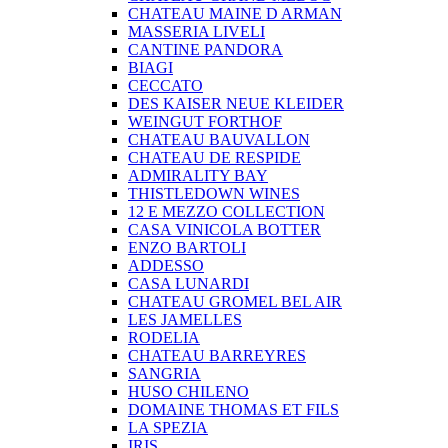
CHATEAU MAINE D ARMAN
MASSERIA LIVELI
CANTINE PANDORA
BIAGI
CECCATO
DES KAISER NEUE KLEIDER
WEINGUT FORTHOF
CHATEAU BAUVALLON
CHATEAU DE RESPIDE
ADMIRALITY BAY
THISTLEDOWN WINES
12 E MEZZO COLLECTION
CASA VINICOLA BOTTER
ENZO BARTOLI
ADDESSO
CASA LUNARDI
CHATEAU GROMEL BEL AIR
LES JAMELLES
RODELIA
CHATEAU BARREYRES
SANGRIA
HUSO CHILENO
DOMAINE THOMAS ET FILS
LA SPEZIA
IRIS