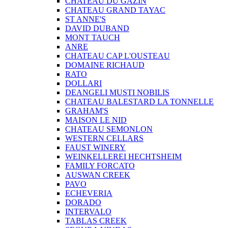
CHATEAU DU GAZIN
CHATEAU GRAND TAYAC
ST ANNE'S
DAVID DUBAND
MONT TAUCH
ANRE
CHATEAU CAP L'OUSTEAU
DOMAINE RICHAUD
RATO
DOLLARI
DEANGELI MUSTI NOBILIS
CHATEAU BALESTARD LA TONNELLE
GRAHAM'S
MAISON LE NID
CHATEAU SEMONLON
WESTERN CELLARS
FAUST WINERY
WEINKELLEREI HECHTSHEIM
FAMILY FORCATO
AUSWAN CREEK
PAVO
ECHEVERIA
DORADO
INTERVALO
TABLAS CREEK