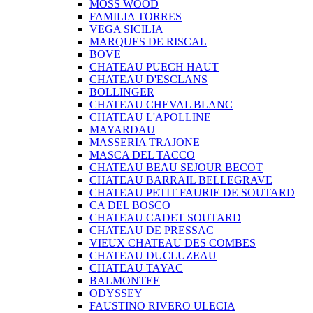
MOSS WOOD
FAMILIA TORRES
VEGA SICILIA
MARQUES DE RISCAL
BOVE
CHATEAU PUECH HAUT
CHATEAU D'ESCLANS
BOLLINGER
CHATEAU CHEVAL BLANC
CHATEAU L'APOLLINE
MAYARDAU
MASSERIA TRAJONE
MASCA DEL TACCO
CHATEAU BEAU SEJOUR BECOT
CHATEAU BARRAIL BELLEGRAVE
CHATEAU PETIT FAURIE DE SOUTARD
CA DEL BOSCO
CHATEAU CADET SOUTARD
CHATEAU DE PRESSAC
VIEUX CHATEAU DES COMBES
CHATEAU DUCLUZEAU
CHATEAU TAYAC
BALMONTEE
ODYSSEY
FAUSTINO RIVERO ULECIA