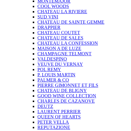
MONTEMAJOR
COOL WOODS
CHATEAU LA RIVIERE
SUD VINI
CHATEAU DE SAINTE GEMME
DRAPPIER
CHATEAU COUTET
CHATEAU DE SALES
CHATEAU LA CONFESSION
MAISON A DE LUZE
CHAMPAGNE TELMONT
VALDESPINO
VEUVE DU VERNAY
POL REMY
P. LOUIS MARTIN
PALMER & CO
PIERRE GIMONNET ET FILS
CHATEAU DE BLIGNY
GOOD WINE COLLECTION
CHARLES DE CAZANOVE
DEUTZ
LAURENT PERRIER
QUEEN OF HEARTS
PETER VELLA
REPUTAZIONE