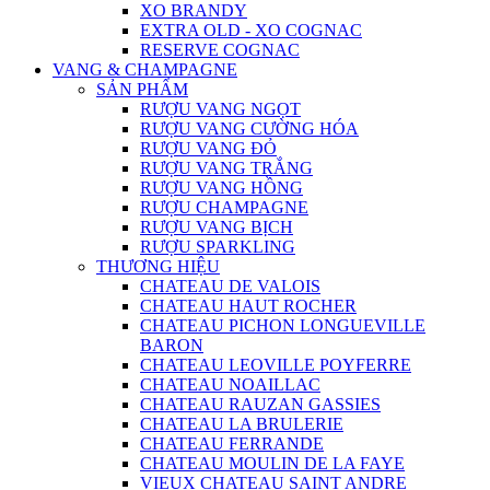
XO BRANDY
EXTRA OLD - XO COGNAC
RESERVE COGNAC
VANG & CHAMPAGNE
SẢN PHẨM
RƯỢU VANG NGỌT
RƯỢU VANG CƯỜNG HÓA
RƯỢU VANG ĐỎ
RƯỢU VANG TRẮNG
RƯỢU VANG HỒNG
RƯỢU CHAMPAGNE
RƯỢU VANG BỊCH
RƯỢU SPARKLING
THƯƠNG HIỆU
CHATEAU DE VALOIS
CHATEAU HAUT ROCHER
CHATEAU PICHON LONGUEVILLE
BARON
CHATEAU LEOVILLE POYFERRE
CHATEAU NOAILLAC
CHATEAU RAUZAN GASSIES
CHATEAU LA BRULERIE
CHATEAU FERRANDE
CHATEAU MOULIN DE LA FAYE
VIEUX CHATEAU SAINT ANDRE