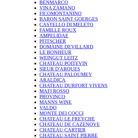
BENMARCO
VINA ZAMANO
FICOMONTANINO
BARON SAINT GOERGES
CASTELLO DI MELETO
FAMILLE ROUX
AMPELIDAE
PFITSCHER
DOMAINE DEVILLARD
LE BONHEUR
WEINGUT LEITZ
CHATEAU POITEVIN
SIEUR D'ARQUES
CHATEAU PALOUMEY
ARALDICA
CHATEAU DURFORT VIVENS
MAFI ROSSO
PROVINCO
MANNS WINE
VALDO
MONTE DEI COCCI
CHATEAU LE FREYCHE
CHATEAU DE CAZENOVE
CHATEAU CARTIER
CHATEAU SAINT PIERRE