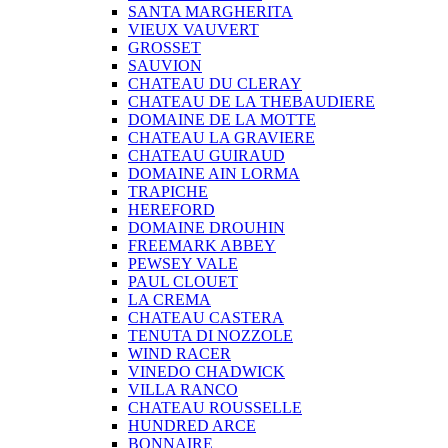
SANTA MARGHERITA
VIEUX VAUVERT
GROSSET
SAUVION
CHATEAU DU CLERAY
CHATEAU DE LA THEBAUDIERE
DOMAINE DE LA MOTTE
CHATEAU LA GRAVIERE
CHATEAU GUIRAUD
DOMAINE AIN LORMA
TRAPICHE
HEREFORD
DOMAINE DROUHIN
FREEMARK ABBEY
PEWSEY VALE
PAUL CLOUET
LA CREMA
CHATEAU CASTERA
TENUTA DI NOZZOLE
WIND RACER
VINEDO CHADWICK
VILLA RANCO
CHATEAU ROUSSELLE
HUNDRED ARCE
BONNAIRE