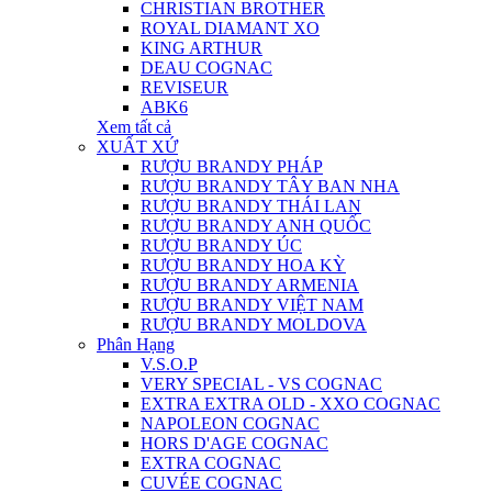
CHRISTIAN BROTHER
ROYAL DIAMANT XO
KING ARTHUR
DEAU COGNAC
REVISEUR
ABK6
Xem tất cả
XUẤT XỨ
RƯỢU BRANDY PHÁP
RƯỢU BRANDY TÂY BAN NHA
RƯỢU BRANDY THÁI LAN
RƯỢU BRANDY ANH QUỐC
RƯỢU BRANDY ÚC
RƯỢU BRANDY HOA KỲ
RƯỢU BRANDY ARMENIA
RƯỢU BRANDY VIỆT NAM
RƯỢU BRANDY MOLDOVA
Phân Hạng
V.S.O.P
VERY SPECIAL - VS COGNAC
EXTRA EXTRA OLD - XXO COGNAC
NAPOLEON COGNAC
HORS D'AGE COGNAC
EXTRA COGNAC
CUVÉE COGNAC