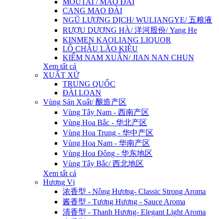
MOUTAI / MAO ĐÀI
CANG MAO ĐÀI
NGŨ LƯƠNG DỊCH/ WULIANGYE/ 五粮液
RƯỢU DƯƠNG HÀ/ 洋河股份/ Yang He
KINMEN KAOLIANG LIQUOR
LÔ CHÂU LÃO KIỆU
KIẾM NAM XUÂN/ JIAN NAN CHUN
Xem tất cả
XUẤT XỨ
TRUNG QUỐC
ĐÀI LOAN
Vùng Sản Xuất/ 酿造产区
Vùng Tây Nam - 西南产区
Vùng Hoa Bắc - 华北产区
Vùng Hoa Trung - 华中产区
Vùng Hoa Nam - 华南产区
Vùng Hoa Đông - 华东地区
Vùng Tây Bắc/ 西北地区
Xem tất cả
Hương Vị
浓香型 - Nồng Hương- Classic Strong Aroma
酱香型 - Tương Hương - Sauce Aroma
清香型 - Thanh Hương- Elegant Light Aroma