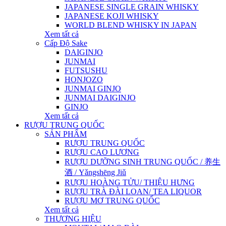
JAPANESE SINGLE GRAIN WHISKY
JAPANESE KOJI WHISKY
WORLD BLEND WHISKY IN JAPAN
Xem tất cả
Cấp Độ Sake
DAIGINJO
JUNMAI
FUTSUSHU
HONJOZO
JUNMAI GINJO
JUNMAI DAIGINJO
GINJO
Xem tất cả
RƯỢU TRUNG QUỐC
SẢN PHẨM
RƯỢU TRUNG QUỐC
RƯỢU CAO LƯƠNG
RƯỢU DƯỠNG SINH TRUNG QUỐC / 养生
酒 / Yǎngshēng Jiǔ
RƯỢU HOÀNG TỬU/ THIỆU HƯNG
RƯỢU TRÀ ĐÀI LOAN/ TEA LIQUOR
RƯỢU MƠ TRUNG QUỐC
Xem tất cả
THƯƠNG HIỆU