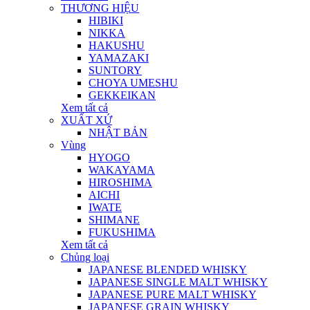
THƯƠNG HIỆU
HIBIKI
NIKKA
HAKUSHU
YAMAZAKI
SUNTORY
CHOYA UMESHU
GEKKEIKAN
Xem tất cả
XUẤT XỨ
NHẬT BẢN
Vùng
HYOGO
WAKAYAMA
HIROSHIMA
AICHI
IWATE
SHIMANE
FUKUSHIMA
Xem tất cả
Chủng loại
JAPANESE BLENDED WHISKY
JAPANESE SINGLE MALT WHISKY
JAPANESE PURE MALT WHISKY
JAPANESE GRAIN WHISKY