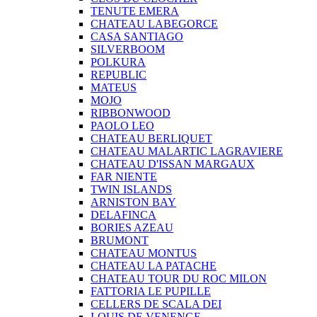
TENUTE EMERA
CHATEAU LABEGORCE
CASA SANTIAGO
SILVERBOOM
POLKURA
REPUBLIC
MATEUS
MOJO
RIBBONWOOD
PAOLO LEO
CHATEAU BERLIQUET
CHATEAU MALARTIC LAGRAVIERE
CHATEAU D'ISSAN MARGAUX
FAR NIENTE
TWIN ISLANDS
ARNISTON BAY
DELAFINCA
BORIES AZEAU
BRUMONT
CHATEAU MONTUS
CHATEAU LA PATACHE
CHATEAU TOUR DU ROC MILON
FATTORIA LE PUPILLE
CELLERS DE SCALA DEI
LOUIS DE VENENGE