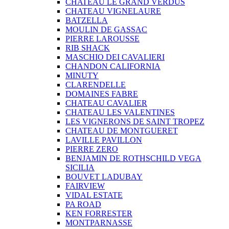
CHATEAU LE GRAND VERDUS
CHATEAU VIGNELAURE
BATZELLA
MOULIN DE GASSAC
PIERRE LAROUSSE
RIB SHACK
MASCHIO DEI CAVALIERI
CHANDON CALIFORNIA
MINUTY
CLARENDELLE
DOMAINES FABRE
CHATEAU CAVALIER
CHATEAU LES VALENTINES
LES VIGNERONS DE SAINT TROPEZ
CHATEAU DE MONTGUERET
LAVILLE PAVILLON
PIERRE ZERO
BENJAMIN DE ROTHSCHILD VEGA
SICILIA
BOUVET LADUBAY
FAIRVIEW
VIDAL ESTATE
PA ROAD
KEN FORRESTER
MONTPARNASSE