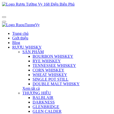
Trang chủ
Giới thiệu
Blog
RƯỢU WHISKY
SẢN PHẨM
BOURBON WHISKEY
RYE WHISKEY
TENNESSEE WHISKEY
CORN WHISKEY
WHEAT WHISKEY
SINGLE POT STILL
DOUBLE MALT WHISKY
Xem tất cả
THƯƠNG HIỆU
BALBLAIR
DARKNESS
GLENBRIDGE
GLEN CALDER