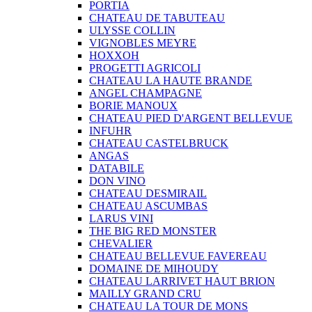
PORTIA
CHATEAU DE TABUTEAU
ULYSSE COLLIN
VIGNOBLES MEYRE
HOXXOH
PROGETTI AGRICOLI
CHATEAU LA HAUTE BRANDE
ANGEL CHAMPAGNE
BORIE MANOUX
CHATEAU PIED D'ARGENT BELLEVUE
INFUHR
CHATEAU CASTELBRUCK
ANGAS
DATABILE
DON VINO
CHATEAU DESMIRAIL
CHATEAU ASCUMBAS
LARUS VINI
THE BIG RED MONSTER
CHEVALIER
CHATEAU BELLEVUE FAVEREAU
DOMAINE DE MIHOUDY
CHATEAU LARRIVET HAUT BRION
MAILLY GRAND CRU
CHATEAU LA TOUR DE MONS