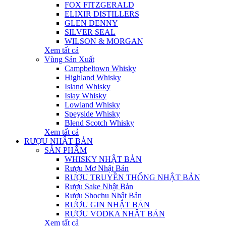
FOX FITZGERALD
ELIXIR DISTILLERS
GLEN DENNY
SILVER SEAL
WILSON & MORGAN
Xem tất cả
Vùng Sản Xuất
Campbeltown Whisky
Highland Whisky
Island Whisky
Islay Whisky
Lowland Whisky
Speyside Whisky
Blend Scotch Whisky
Xem tất cả
RƯỢU NHẬT BẢN
SẢN PHẨM
WHISKY NHẬT BẢN
Rượu Mơ Nhật Bản
RƯỢU TRUYỀN THỐNG NHẬT BẢN
Rượu Sake Nhật Bản
Rượu Shochu Nhật Bản
RƯỢU GIN NHẬT BẢN
RƯỢU VODKA NHẬT BẢN
Xem tất cả