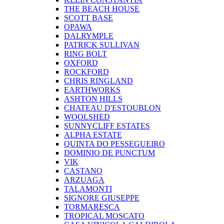
THE BEACH HOUSE
SCOTT BASE
OPAWA
DALRYMPLE
PATRICK SULLIVAN
RING BOLT
OXFORD
ROCKFORD
CHRIS RINGLAND
EARTHWORKS
ASHTON HILLS
CHATEAU D'ESTOUBLON
WOOLSHED
SUNNYCLIFF ESTATES
ALPHA ESTATE
QUINTA DO PESSEGUEIRO
DOMINIO DE PUNCTUM
VIK
CASTANO
ARZUAGA
TALAMONTI
SIGNORE GIUSEPPE
TORMARESCA
TROPICAL MOSCATO