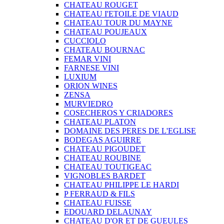
CHATEAU ROUGET
CHATEAU I'ETOILE DE VIAUD
CHATEAU TOUR DU MAYNE
CHATEAU POUJEAUX
CUCCIOLO
CHATEAU BOURNAC
FEMAR VINI
FARNESE VINI
LUXIUM
ORION WINES
ZENSA
MURVIEDRO
COSECHEROS Y CRIADORES
CHATEAU PLATON
DOMAINE DES PERES DE L'EGLISE
BODEGAS AGUIRRE
CHATEAU PIGOUDET
CHATEAU ROUBINE
CHATEAU TOUTIGEAC
VIGNOBLES BARDET
CHATEAU PHILIPPE LE HARDI
P FERRAUD & FILS
CHATEAU FUISSE
EDOUARD DELAUNAY
CHATEAU D'OR ET DE GUEULES