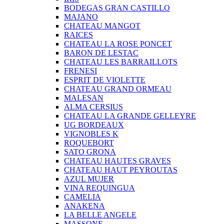
BODEGAS GRAN CASTILLO
MAJANO
CHATEAU MANGOT
RAICES
CHATEAU LA ROSE PONCET
BARON DE LESTAC
CHATEAU LES BARRAILLOTS
FRENESI
ESPRIT DE VIOLETTE
CHATEAU GRAND ORMEAU
MALESAN
ALMA CERSIUS
CHATEAU LA GRANDE GELLEYRE
UG BORDEAUX
VIGNOBLES K
ROQUEBORT
SATO GRONA
CHATEAU HAUTES GRAVES
CHATEAU HAUT PEYROUTAS
AZUL MUJER
VINA REQUINGUA
CAMELIA
ANAKENA
LA BELLE ANGELE
MASSONE