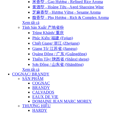
米香型 - Gạo Hương - Refined Rice Aroma
黄酒型 - Hoàng Tửu - Aged Shaoxing Wine
芝麻香型 - Hương Vừng - Sesame Aroma
馥香型 - Phụ Hương - Rich & Complex Aroma
Xem tất cả
Tỉnh Sản Xuất/ 产地省份
Trùng Khánh/ 重庆
Phúc Kiến/ 福建 (Fujian)
Chiết Giang/ 浙江 (Zhejiang)
Giang Tô/ 江苏省 (Jiangsu)
Quảng Đông / 广东 (Guǎngdōng)
Thiểm Tây/ 陝西省 (Shǎnxī sheng)
Sơn Đông / 山东省 (Shāndōng)
Xem tất cả
COGNAC/ BRANDY
SẢN PHẨM
COGNAC
BRANDY
CALVADOS
EAUX DE VIE
DOMAINE JEAN MARC MOREY
THƯƠNG HIỆU
HARDY