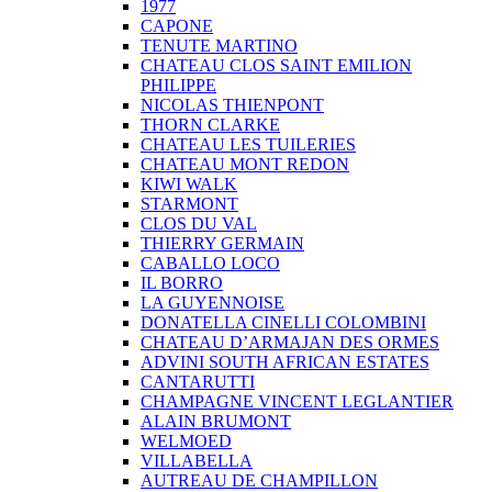
1977
CAPONE
TENUTE MARTINO
CHATEAU CLOS SAINT EMILION
PHILIPPE
NICOLAS THIENPONT
THORN CLARKE
CHATEAU LES TUILERIES
CHATEAU MONT REDON
KIWI WALK
STARMONT
CLOS DU VAL
THIERRY GERMAIN
CABALLO LOCO
IL BORRO
LA GUYENNOISE
DONATELLA CINELLI COLOMBINI
CHATEAU D’ARMAJAN DES ORMES
ADVINI SOUTH AFRICAN ESTATES
CANTARUTTI
CHAMPAGNE VINCENT LEGLANTIER
ALAIN BRUMONT
WELMOED
VILLABELLA
AUTREAU DE CHAMPILLON