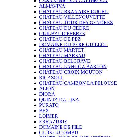
CASA VINICOLA CALDIROLA
ALMAVIVA
CHATEAU BRANAIRE DUCRU
CHATEAU VILLENOUVETTE
CHATEAU TOUR DES GENDRES
CHATEAU DU CEDRE
GUILBAUD FRERES
CHATEAU DE PEZ
DOMAINE DU PERE GUILLOT
CHATEAU MARTET
CHATEAU MARSAU
CHATEAU BELGRAVE
CHATEAU LANGOA BARTON
CHATEAU CROIX MOUTON
RICASOLI
CHATEAU CAMBON LA PELOUSE
ALION
DIORA
QUINTA DA LIXA
PURATO
BEX
LOIMER
ERRAZURIZ
DOMAINE DE I'ILE
CLOS CULOMBU