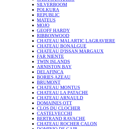
SILVERBOOM
POLKURA
REPUBLIC
MATEUS
MOJO
GEOFF HARDY
RIBBONWOOD
CHATEAU MALARTIC LAGRAVIERE
CHATEAU BONALGUE
CHATEAU D'ISSAN MARGAUX
FAR NIENTE
TWIN ISLANDS
ARNISTON BAY
DELAFINCA
BORIES AZEAU
BRUMONT
CHATEAU MONTUS
CHATEAU LA PATACHE
CHATEAU ARNAULD
DOMAINES OTT
CLOS DU CLOCHER
CASTELVECCHI
BERTRAND RAVACHE
CHATEAU ROCHER CALON
DOMINIO DE CAIR