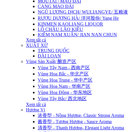
MOUTAI / MAO ĐÀI
CANG MAO ĐÀI
NGŨ LƯƠNG DỊCH/ WULIANGYE/ 五粮液
RƯỢU DƯƠNG HÀ/ 洋河股份/ Yang He
KINMEN KAOLIANG LIQUOR
LÔ CHÂU LÃO KIỆU
KIẾM NAM XUÂN/ JIAN NAN CHUN
Xem tất cả
XUẤT XỨ
TRUNG QUỐC
ĐÀI LOAN
Vùng Sản Xuất/ 酿造产区
Vùng Tây Nam - 西南产区
Vùng Hoa Bắc - 华北产区
Vùng Hoa Trung - 华中产区
Vùng Hoa Nam - 华南产区
Vùng Hoa Đông - 华东地区
Vùng Tây Bắc/ 西北地区
Xem tất cả
Hương Vị
浓香型 - Nồng Hương- Classic Strong Aroma
酱香型 - Tương Hương - Sauce Aroma
清香型 - Thanh Hương- Elegant Light Aroma