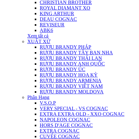
CHRISTIAN BROTHER
ROYAL DIAMANT XO
KING ARTHUR
DEAU COGNAC
REVISEUR
ABK6
Xem tất cả
XUẤT XỨ
RƯỢU BRANDY PHÁP
RƯỢU BRANDY TÂY BAN NHA
RƯỢU BRANDY THÁI LAN
RƯỢU BRANDY ANH QUỐC
RƯỢU BRANDY ÚC
RƯỢU BRANDY HOA KỲ
RƯỢU BRANDY ARMENIA
RƯỢU BRANDY VIỆT NAM
RƯỢU BRANDY MOLDOVA
Phân Hạng
V.S.O.P
VERY SPECIAL - VS COGNAC
EXTRA EXTRA OLD - XXO COGNAC
NAPOLEON COGNAC
HORS D'AGE COGNAC
EXTRA COGNAC
CUVÉE COGNAC