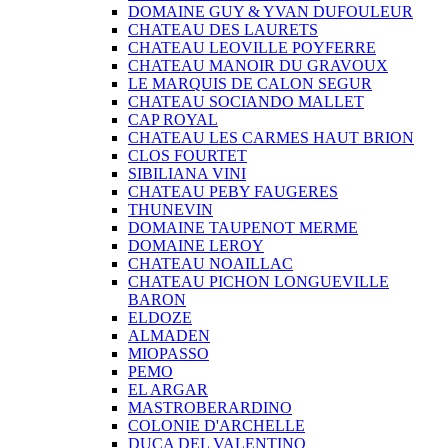
DOMAINE GUY & YVAN DUFOULEUR
CHATEAU DES LAURETS
CHATEAU LEOVILLE POYFERRE
CHATEAU MANOIR DU GRAVOUX
LE MARQUIS DE CALON SEGUR
CHATEAU SOCIANDO MALLET
CAP ROYAL
CHATEAU LES CARMES HAUT BRION
CLOS FOURTET
SIBILIANA VINI
CHATEAU PEBY FAUGERES
THUNEVIN
DOMAINE TAUPENOT MERME
DOMAINE LEROY
CHATEAU NOAILLAC
CHATEAU PICHON LONGUEVILLE
BARON
ELDOZE
ALMADEN
MIOPASSO
PEMO
EL ARGAR
MASTROBERARDINO
COLONIE D'ARCHELLE
DUCA DEL VALENTINO