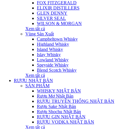
FOX FITZGERALD
ELIXIR DISTILLERS
GLEN DENNY
SILVER SEAL
WILSON & MORGAN
Xem tất cả
Vùng Sản Xuất
Campbeltown Whisky
Highland Whisky
Island Whisky
Islay Whisky
Lowland Whisky
Speyside Whisky
Blend Scotch Whisky
Xem tất cả
RƯỢU NHẬT BẢN
SẢN PHẨM
WHISKY NHẬT BẢN
Rượu Mơ Nhật Bản
RƯỢU TRUYỀN THỐNG NHẬT BẢN
Rượu Sake Nhật Bản
Rượu Shochu Nhật Bản
RƯỢU GIN NHẬT BẢN
RƯỢU VODKA NHẬT BẢN
Xem tất cả