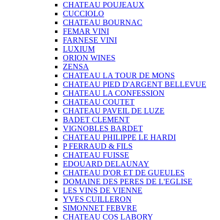
CHATEAU POUJEAUX
CUCCIOLO
CHATEAU BOURNAC
FEMAR VINI
FARNESE VINI
LUXIUM
ORION WINES
ZENSA
CHATEAU LA TOUR DE MONS
CHATEAU PIED D'ARGENT BELLEVUE
CHATEAU LA CONFESSION
CHATEAU COUTET
CHATEAU PAVEIL DE LUZE
BADET CLEMENT
VIGNOBLES BARDET
CHATEAU PHILIPPE LE HARDI
P FERRAUD & FILS
CHATEAU FUISSE
EDOUARD DELAUNAY
CHATEAU D'OR ET DE GUEULES
DOMAINE DES PERES DE L'EGLISE
LES VINS DE VIENNE
YVES CUILLERON
SIMONNET FEBVRE
CHATEAU COS LABORY