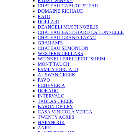
FAUST WINERY
CHATEAU CAP L'OUSTEAU
DOMAINE RICHAUD
RATO
DOLLARI
DEANGELI MUSTI NOBILIS
CHATEAU BALESTARD LA TONNELLE
CHATEAU GRAND TAYAC
GRAHAM'S
CHATEAU SEMONLON
WESTERN CELLARS
WEINKELLEREI HECHTSHEIM
MONT TAUCH
FAMILY FORCATO
AUSWAN CREEK
PAVO
ECHEVERIA
DORADO
INTERVALO
TABLAS CREEK
BARON DE LEY
CASA VINICOLA VERGA
TWENTY ACRES
NAPANOOK
ANRE