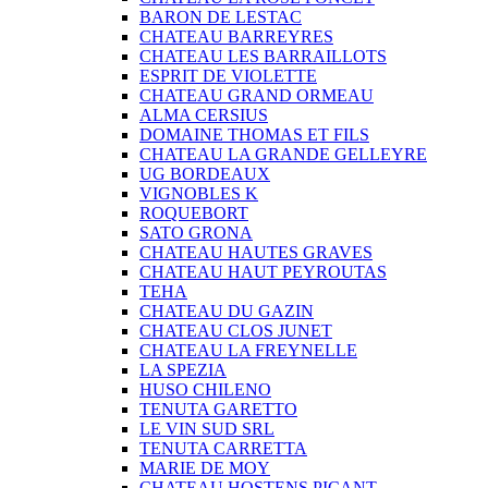
BARON DE LESTAC
CHATEAU BARREYRES
CHATEAU LES BARRAILLOTS
ESPRIT DE VIOLETTE
CHATEAU GRAND ORMEAU
ALMA CERSIUS
DOMAINE THOMAS ET FILS
CHATEAU LA GRANDE GELLEYRE
UG BORDEAUX
VIGNOBLES K
ROQUEBORT
SATO GRONA
CHATEAU HAUTES GRAVES
CHATEAU HAUT PEYROUTAS
TEHA
CHATEAU DU GAZIN
CHATEAU CLOS JUNET
CHATEAU LA FREYNELLE
LA SPEZIA
HUSO CHILENO
TENUTA GARETTO
LE VIN SUD SRL
TENUTA CARRETTA
MARIE DE MOY
CHATEAU HOSTENS PICANT