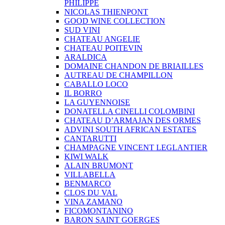
PHILIPPE
NICOLAS THIENPONT
GOOD WINE COLLECTION
SUD VINI
CHATEAU ANGELIE
CHATEAU POITEVIN
ARALDICA
DOMAINE CHANDON DE BRIAILLES
AUTREAU DE CHAMPILLON
CABALLO LOCO
IL BORRO
LA GUYENNOISE
DONATELLA CINELLI COLOMBINI
CHATEAU D’ARMAJAN DES ORMES
ADVINI SOUTH AFRICAN ESTATES
CANTARUTTI
CHAMPAGNE VINCENT LEGLANTIER
KIWI WALK
ALAIN BRUMONT
VILLABELLA
BENMARCO
CLOS DU VAL
VINA ZAMANO
FICOMONTANINO
BARON SAINT GOERGES