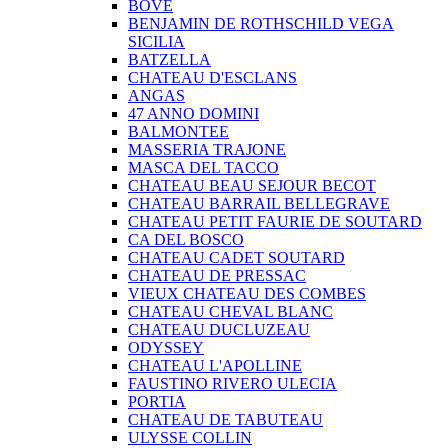
BOVE
BENJAMIN DE ROTHSCHILD VEGA
SICILIA
BATZELLA
CHATEAU D'ESCLANS
ANGAS
47 ANNO DOMINI
BALMONTEE
MASSERIA TRAJONE
MASCA DEL TACCO
CHATEAU BEAU SEJOUR BECOT
CHATEAU BARRAIL BELLEGRAVE
CHATEAU PETIT FAURIE DE SOUTARD
CA DEL BOSCO
CHATEAU CADET SOUTARD
CHATEAU DE PRESSAC
VIEUX CHATEAU DES COMBES
CHATEAU CHEVAL BLANC
CHATEAU DUCLUZEAU
ODYSSEY
CHATEAU L'APOLLINE
FAUSTINO RIVERO ULECIA
PORTIA
CHATEAU DE TABUTEAU
ULYSSE COLLIN