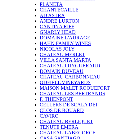
PLANETA
CHANTECAILLE
AD ASTRA
ANDRE LURTON
CANTINA RIFF
GNARLY HEAD
DOMAINE L'AURAGE
HAHN FAMILY WINES
NICOLAS JOLY
CHATEAU MERLET
VILLA SANTA MARTA
CHATEAU PUYGUERAUD
DOMAIN DUVEAU
CHATEAU CARBONNEAU
ODFIELL VINEYARDS
MAISON MALET ROQUEFORT
CHATEAU LES BERTRANDS
F. THIENPONT
CELLERS DE SCALA DEI
CLOS DE BOUARD
CAVIRO
CHATEAU BERLIQUET
TENUTE EMERA
CHATEAU LABEGORCE
CASA SANTIAGO