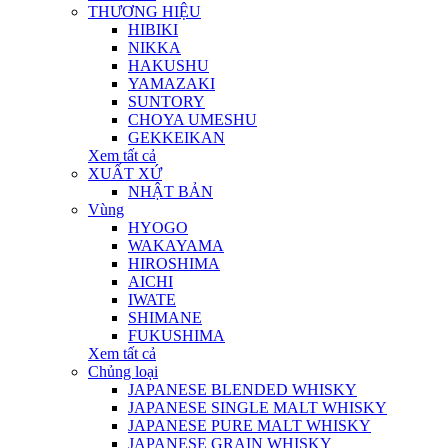
THƯƠNG HIỆU
HIBIKI
NIKKA
HAKUSHU
YAMAZAKI
SUNTORY
CHOYA UMESHU
GEKKEIKAN
Xem tất cả
XUẤT XỨ
NHẬT BẢN
Vùng
HYOGO
WAKAYAMA
HIROSHIMA
AICHI
IWATE
SHIMANE
FUKUSHIMA
Xem tất cả
Chủng loại
JAPANESE BLENDED WHISKY
JAPANESE SINGLE MALT WHISKY
JAPANESE PURE MALT WHISKY
JAPANESE GRAIN WHISKY