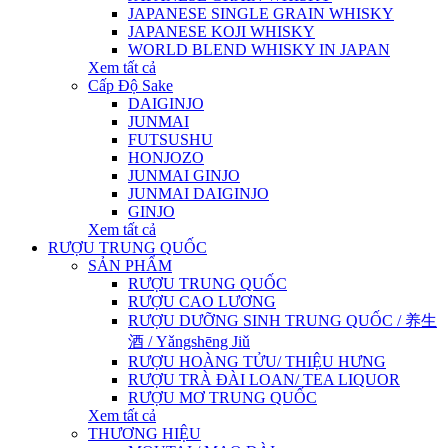
JAPANESE SINGLE GRAIN WHISKY
JAPANESE KOJI WHISKY
WORLD BLEND WHISKY IN JAPAN
Xem tất cả
Cấp Độ Sake
DAIGINJO
JUNMAI
FUTSUSHU
HONJOZO
JUNMAI GINJO
JUNMAI DAIGINJO
GINJO
Xem tất cả
RƯỢU TRUNG QUỐC
SẢN PHẨM
RƯỢU TRUNG QUỐC
RƯỢU CAO LƯƠNG
RƯỢU DƯỠNG SINH TRUNG QUỐC / 养生
酒 / Yǎngshēng Jiǔ
RƯỢU HOÀNG TỬU/ THIỆU HƯNG
RƯỢU TRÀ ĐÀI LOAN/ TEA LIQUOR
RƯỢU MƠ TRUNG QUỐC
Xem tất cả
THƯƠNG HIỆU