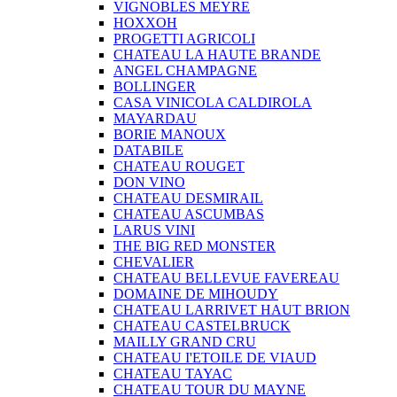
VIGNOBLES MEYRE
HOXXOH
PROGETTI AGRICOLI
CHATEAU LA HAUTE BRANDE
ANGEL CHAMPAGNE
BOLLINGER
CASA VINICOLA CALDIROLA
MAYARDAU
BORIE MANOUX
DATABILE
CHATEAU ROUGET
DON VINO
CHATEAU DESMIRAIL
CHATEAU ASCUMBAS
LARUS VINI
THE BIG RED MONSTER
CHEVALIER
CHATEAU BELLEVUE FAVEREAU
DOMAINE DE MIHOUDY
CHATEAU LARRIVET HAUT BRION
CHATEAU CASTELBRUCK
MAILLY GRAND CRU
CHATEAU I'ETOILE DE VIAUD
CHATEAU TAYAC
CHATEAU TOUR DU MAYNE