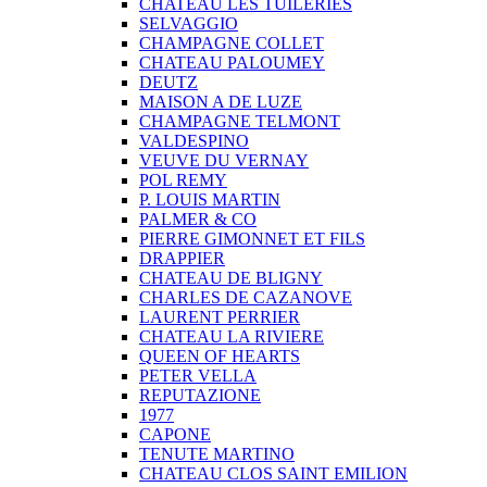
CHATEAU LES TUILERIES
SELVAGGIO
CHAMPAGNE COLLET
CHATEAU PALOUMEY
DEUTZ
MAISON A DE LUZE
CHAMPAGNE TELMONT
VALDESPINO
VEUVE DU VERNAY
POL REMY
P. LOUIS MARTIN
PALMER & CO
PIERRE GIMONNET ET FILS
DRAPPIER
CHATEAU DE BLIGNY
CHARLES DE CAZANOVE
LAURENT PERRIER
CHATEAU LA RIVIERE
QUEEN OF HEARTS
PETER VELLA
REPUTAZIONE
1977
CAPONE
TENUTE MARTINO
CHATEAU CLOS SAINT EMILION