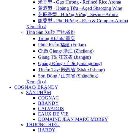
米香型 - Gạo Hương - Refined Rice Aroma
黄酒型 - Hoàng Tửu - Aged Shaoxing Wine
芝麻香型 - Hương Vừng - Sesame Aroma
馥香型 - Phụ Hương - Rich & Complex Aroma
Xem tất cả
Tỉnh Sản Xuất/ 产地省份
Trùng Khánh/ 重庆
Phúc Kiến/ 福建 (Fujian)
Chiết Giang/ 浙江 (Zhejiang)
Giang Tô/ 江苏省 (Jiangsu)
Quảng Đông / 广东 (Guǎngdōng)
Thiểm Tây/ 陝西省 (Shǎnxī sheng)
Sơn Đông / 山东省 (Shāndōng)
Xem tất cả
COGNAC/ BRANDY
SẢN PHẨM
COGNAC
BRANDY
CALVADOS
EAUX DE VIE
DOMAINE JEAN MARC MOREY
THƯƠNG HIỆU
HARDY