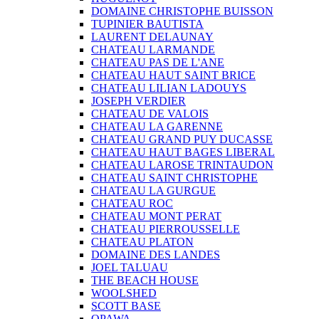
DOMAINE CHRISTOPHE BUISSON
TUPINIER BAUTISTA
LAURENT DELAUNAY
CHATEAU LARMANDE
CHATEAU PAS DE L'ANE
CHATEAU HAUT SAINT BRICE
CHATEAU LILIAN LADOUYS
JOSEPH VERDIER
CHATEAU DE VALOIS
CHATEAU LA GARENNE
CHATEAU GRAND PUY DUCASSE
CHATEAU HAUT BAGES LIBERAL
CHATEAU LAROSE TRINTAUDON
CHATEAU SAINT CHRISTOPHE
CHATEAU LA GURGUE
CHATEAU ROC
CHATEAU MONT PERAT
CHATEAU PIERROUSSELLE
CHATEAU PLATON
DOMAINE DES LANDES
JOEL TALUAU
THE BEACH HOUSE
WOOLSHED
SCOTT BASE
OPAWA