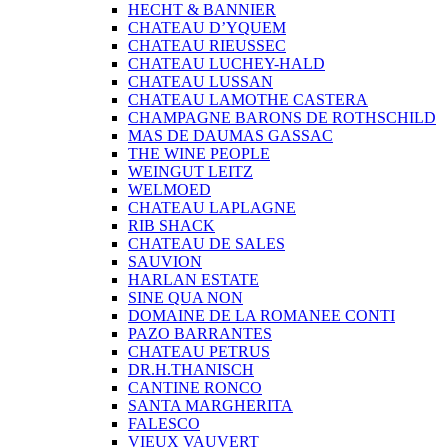
HECHT & BANNIER
CHATEAU D’YQUEM
CHATEAU RIEUSSEC
CHATEAU LUCHEY-HALD
CHATEAU LUSSAN
CHATEAU LAMOTHE CASTERA
CHAMPAGNE BARONS DE ROTHSCHILD
MAS DE DAUMAS GASSAC
THE WINE PEOPLE
WEINGUT LEITZ
WELMOED
CHATEAU LAPLAGNE
RIB SHACK
CHATEAU DE SALES
SAUVION
HARLAN ESTATE
SINE QUA NON
DOMAINE DE LA ROMANEE CONTI
PAZO BARRANTES
CHATEAU PETRUS
DR.H.THANISCH
CANTINE RONCO
SANTA MARGHERITA
FALESCO
VIEUX VAUVERT