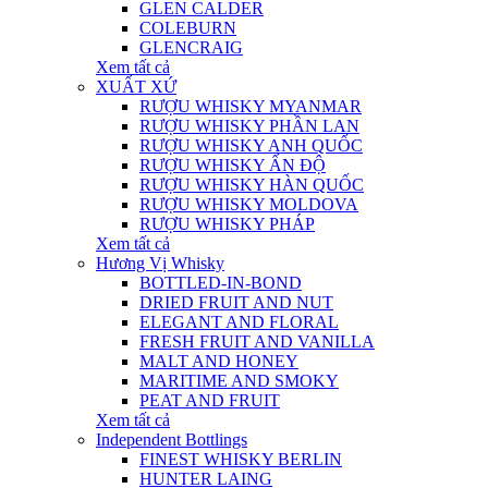
GLEN CALDER
COLEBURN
GLENCRAIG
Xem tất cả
XUẤT XỨ
RƯỢU WHISKY MYANMAR
RƯỢU WHISKY PHẦN LAN
RƯỢU WHISKY ANH QUỐC
RƯỢU WHISKY ẤN ĐỘ
RƯỢU WHISKY HÀN QUỐC
RƯỢU WHISKY MOLDOVA
RƯỢU WHISKY PHÁP
Xem tất cả
Hương Vị Whisky
BOTTLED-IN-BOND
DRIED FRUIT AND NUT
ELEGANT AND FLORAL
FRESH FRUIT AND VANILLA
MALT AND HONEY
MARITIME AND SMOKY
PEAT AND FRUIT
Xem tất cả
Independent Bottlings
FINEST WHISKY BERLIN
HUNTER LAING