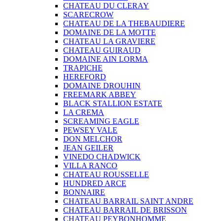
CHATEAU DU CLERAY
SCARECROW
CHATEAU DE LA THEBAUDIERE
DOMAINE DE LA MOTTE
CHATEAU LA GRAVIERE
CHATEAU GUIRAUD
DOMAINE AIN LORMA
TRAPICHE
HEREFORD
DOMAINE DROUHIN
FREEMARK ABBEY
BLACK STALLION ESTATE
LA CREMA
SCREAMING EAGLE
PEWSEY VALE
DON MELCHOR
JEAN GEILER
VINEDO CHADWICK
VILLA RANCO
CHATEAU ROUSSELLE
HUNDRED ARCE
BONNAIRE
CHATEAU BARRAIL SAINT ANDRE
CHATEAU BARRAIL DE BRISSON
CHATEAU PEYBONHOMME