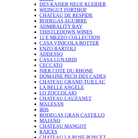
DES KAISER NEUE KLEIDER
WEINGUT FORTHOF
CHATEAU DE RESPIDE
BODEGAS AGUIRRE
ADMIRALITY BAY
THISTLEDOWN WINES
12 E MEZZO COLLECTION
CASA VINICOLA BOTTER
ENZO BARTOLI
ADDESSO
CASA LUNARDI
CECCATO
NIER COTE DU RHONE
DOMAINE PECH DES CADES
CHATEAU GRAND TUILLAC
LA BELLE ANGELE
LO ZOCCOLAIO
CHATEAU LAUZANET
MALESAN
IRIS
BODEGAS GRAN CASTILLO
MAJANO
CHATEAU MANGOT
RAICES
CHATEAU LA ROSE PONCET