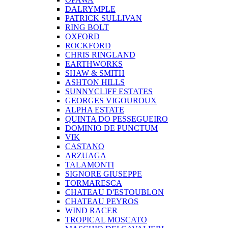
DALRYMPLE
PATRICK SULLIVAN
RING BOLT
OXFORD
ROCKFORD
CHRIS RINGLAND
EARTHWORKS
SHAW & SMITH
ASHTON HILLS
SUNNYCLIFF ESTATES
GEORGES VIGOUROUX
ALPHA ESTATE
QUINTA DO PESSEGUEIRO
DOMINIO DE PUNCTUM
VIK
CASTANO
ARZUAGA
TALAMONTI
SIGNORE GIUSEPPE
TORMARESCA
CHATEAU D'ESTOUBLON
CHATEAU PEYROS
WIND RACER
TROPICAL MOSCATO