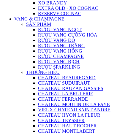
XO BRANDY
EXTRA OLD - XO COGNAC
RESERVE COGNAC
VANG & CHAMPAGNE
SẢN PHẨM
RƯỢU VANG NGỌT
RƯỢU VANG CƯỜNG HÓA
RƯỢU VANG ĐỎ
RƯỢU VANG TRẮNG
RƯỢU VANG HỒNG
RƯỢU CHAMPAGNE
RƯỢU VANG BỊCH
RƯỢU SPARKLING
THƯƠNG HIỆU
CHATEAU BEAUREGARD
CHATEAU SUDUIRAUT
CHATEAU RAUZAN GASSIES
CHATEAU LA BRULERIE
CHATEAU FERRANDE
CHATEAU MOULIN DE LA FAYE
VIEUX CHATEAU SAINT ANDRE
CHATEAU HYON LA FLEUR
CHATEAU TEYSSIER
CHATEAU HAUT ROCHER
CHATEAU MONTLABERT