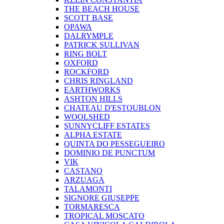
THE BEACH HOUSE
SCOTT BASE
OPAWA
DALRYMPLE
PATRICK SULLIVAN
RING BOLT
OXFORD
ROCKFORD
CHRIS RINGLAND
EARTHWORKS
ASHTON HILLS
CHATEAU D'ESTOUBLON
WOOLSHED
SUNNYCLIFF ESTATES
ALPHA ESTATE
QUINTA DO PESSEGUEIRO
DOMINIO DE PUNCTUM
VIK
CASTANO
ARZUAGA
TALAMONTI
SIGNORE GIUSEPPE
TORMARESCA
TROPICAL MOSCATO