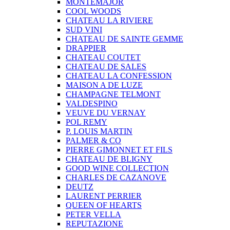
MONTEMAJOR
COOL WOODS
CHATEAU LA RIVIERE
SUD VINI
CHATEAU DE SAINTE GEMME
DRAPPIER
CHATEAU COUTET
CHATEAU DE SALES
CHATEAU LA CONFESSION
MAISON A DE LUZE
CHAMPAGNE TELMONT
VALDESPINO
VEUVE DU VERNAY
POL REMY
P. LOUIS MARTIN
PALMER & CO
PIERRE GIMONNET ET FILS
CHATEAU DE BLIGNY
GOOD WINE COLLECTION
CHARLES DE CAZANOVE
DEUTZ
LAURENT PERRIER
QUEEN OF HEARTS
PETER VELLA
REPUTAZIONE