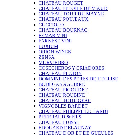
CHATEAU ROUGET
CHATEAU I'ETOILE DE VIAUD
CHATEAU TOUR DU MAYNE
CHATEAU POUJEAUX
CUCCIOLO
CHATEAU BOURNAC
FEMAR VINI
FARNESE VINI
LUXIUM
ORION WINES
ZENSA
MURVIEDRO
COSECHEROS Y CRIADORES
CHATEAU PLATON
DOMAINE DES PERES DE L'EGLISE
BODEGAS AGUIRRE
CHATEAU PIGOUDET
CHATEAU ROUBINE
CHATEAU TOUTIGEAC
VIGNOBLES BARDET
CHATEAU PHILIPPE LE HARDI
P FERRAUD & FILS
CHATEAU FUISSE
EDOUARD DELAUNAY
CHATEAU D'OR ET DE GUEULES