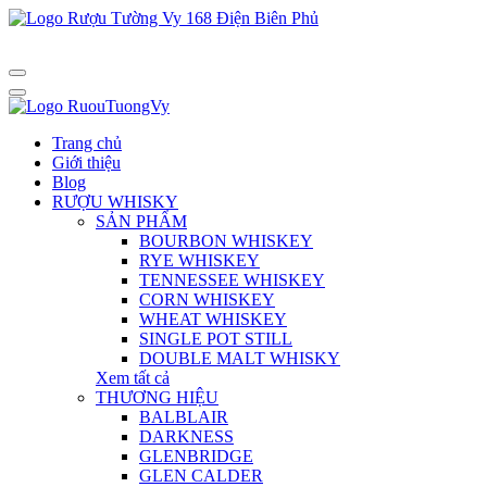
Trang chủ
Giới thiệu
Blog
RƯỢU WHISKY
SẢN PHẨM
BOURBON WHISKEY
RYE WHISKEY
TENNESSEE WHISKEY
CORN WHISKEY
WHEAT WHISKEY
SINGLE POT STILL
DOUBLE MALT WHISKY
Xem tất cả
THƯƠNG HIỆU
BALBLAIR
DARKNESS
GLENBRIDGE
GLEN CALDER