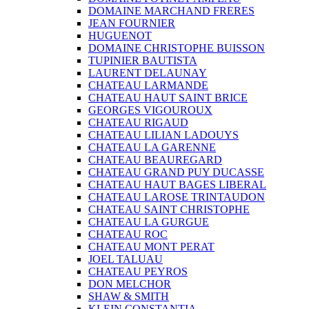
DOMAINE MARCHAND FRERES
JEAN FOURNIER
HUGUENOT
DOMAINE CHRISTOPHE BUISSON
TUPINIER BAUTISTA
LAURENT DELAUNAY
CHATEAU LARMANDE
CHATEAU HAUT SAINT BRICE
GEORGES VIGOUROUX
CHATEAU RIGAUD
CHATEAU LILIAN LADOUYS
CHATEAU LA GARENNE
CHATEAU BEAUREGARD
CHATEAU GRAND PUY DUCASSE
CHATEAU HAUT BAGES LIBERAL
CHATEAU LAROSE TRINTAUDON
CHATEAU SAINT CHRISTOPHE
CHATEAU LA GURGUE
CHATEAU ROC
CHATEAU MONT PERAT
JOEL TALUAU
CHATEAU PEYROS
DON MELCHOR
SHAW & SMITH
KLEIN CONSTANTIA