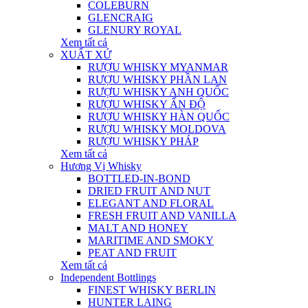
COLEBURN
GLENCRAIG
GLENURY ROYAL
Xem tất cả
XUẤT XỨ
RƯỢU WHISKY MYANMAR
RƯỢU WHISKY PHẦN LAN
RƯỢU WHISKY ANH QUỐC
RƯỢU WHISKY ẤN ĐỘ
RƯỢU WHISKY HÀN QUỐC
RƯỢU WHISKY MOLDOVA
RƯỢU WHISKY PHÁP
Xem tất cả
Hương Vị Whisky
BOTTLED-IN-BOND
DRIED FRUIT AND NUT
ELEGANT AND FLORAL
FRESH FRUIT AND VANILLA
MALT AND HONEY
MARITIME AND SMOKY
PEAT AND FRUIT
Xem tất cả
Independent Bottlings
FINEST WHISKY BERLIN
HUNTER LAING