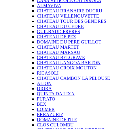
CASA VINICOLA CALDIROLA
ALMAVIVA
CHATEAU BRANAIRE DUCRU
CHATEAU VILLENOUVETTE
CHATEAU TOUR DES GENDRES
CHATEAU DU CEDRE
GUILBAUD FRERES
CHATEAU DE PEZ
DOMAINE DU PERE GUILLOT
CHATEAU MARTET
CHATEAU MARSAU
CHATEAU BELGRAVE
CHATEAU LANGOA BARTON
CHATEAU CROIX MOUTON
RICASOLI
CHATEAU CAMBON LA PELOUSE
ALION
DIORA
QUINTA DA LIXA
PURATO
BEX
LOIMER
ERRAZURIZ
DOMAINE DE I'ILE
CLOS CULOMBU