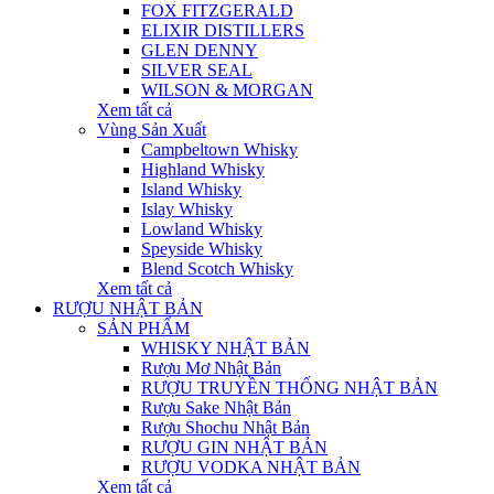
FOX FITZGERALD
ELIXIR DISTILLERS
GLEN DENNY
SILVER SEAL
WILSON & MORGAN
Xem tất cả
Vùng Sản Xuất
Campbeltown Whisky
Highland Whisky
Island Whisky
Islay Whisky
Lowland Whisky
Speyside Whisky
Blend Scotch Whisky
Xem tất cả
RƯỢU NHẬT BẢN
SẢN PHẨM
WHISKY NHẬT BẢN
Rượu Mơ Nhật Bản
RƯỢU TRUYỀN THỐNG NHẬT BẢN
Rượu Sake Nhật Bản
Rượu Shochu Nhật Bản
RƯỢU GIN NHẬT BẢN
RƯỢU VODKA NHẬT BẢN
Xem tất cả