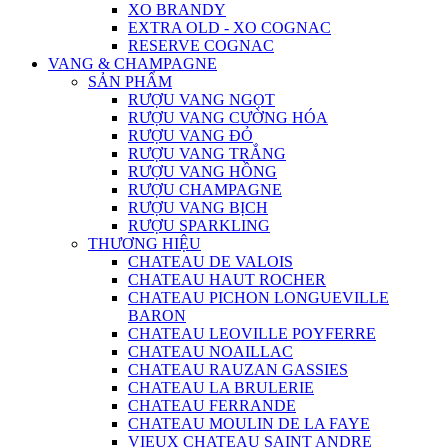
XO BRANDY
EXTRA OLD - XO COGNAC
RESERVE COGNAC
VANG & CHAMPAGNE
SẢN PHẨM
RƯỢU VANG NGỌT
RƯỢU VANG CƯỜNG HÓA
RƯỢU VANG ĐỎ
RƯỢU VANG TRẮNG
RƯỢU VANG HỒNG
RƯỢU CHAMPAGNE
RƯỢU VANG BỊCH
RƯỢU SPARKLING
THƯƠNG HIỆU
CHATEAU DE VALOIS
CHATEAU HAUT ROCHER
CHATEAU PICHON LONGUEVILLE
BARON
CHATEAU LEOVILLE POYFERRE
CHATEAU NOAILLAC
CHATEAU RAUZAN GASSIES
CHATEAU LA BRULERIE
CHATEAU FERRANDE
CHATEAU MOULIN DE LA FAYE
VIEUX CHATEAU SAINT ANDRE