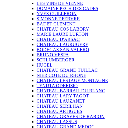
LES VINS DE VIENNE
DOMAINE PECH DES CADES
YVES CUILLERON
SIMONNET FEBVRE
BADET CLEMENT
CHATEAU COS LABORY
MARIE LAURE LURTON
CHATEAU D'ARSAC
CHATEAU LAGRUGERE
BODEGAS SAN VALERO
BRUNO VESPA
SCHLUMBERGER
HUGEL
CHATEAU GRAND TUILLAC
NIER COTE DU RHONE
CHATEAU LESTAGE MONTAGNE
TENUTA ODERISIO
CHATEAU BARRAIL DU BLANC
CHATEAU LARY TAGOT
CHATEAU LAUZANET
CHATEAU SERILHAN
CHATEAU ARTIGUES
CHATEAU GRAVES DE RABION
CHATEAU LASSUS
CHATEAU GRAND MEDOC