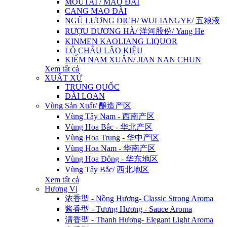
MOUTAI / MAO ĐÀI
CANG MAO ĐÀI
NGŨ LƯƠNG DỊCH/ WULIANGYE/ 五粮液
RƯỢU DƯƠNG HÀ/ 洋河股份/ Yang He
KINMEN KAOLIANG LIQUOR
LÔ CHÂU LÃO KIỆU
KIẾM NAM XUÂN/ JIAN NAN CHUN
Xem tất cả
XUẤT XỨ
TRUNG QUỐC
ĐÀI LOAN
Vùng Sản Xuất/ 酿造产区
Vùng Tây Nam - 西南产区
Vùng Hoa Bắc - 华北产区
Vùng Hoa Trung - 华中产区
Vùng Hoa Nam - 华南产区
Vùng Hoa Đông - 华东地区
Vùng Tây Bắc/ 西北地区
Xem tất cả
Hương Vị
浓香型 - Nồng Hương- Classic Strong Aroma
酱香型 - Tương Hương - Sauce Aroma
清香型 - Thanh Hương- Elegant Light Aroma