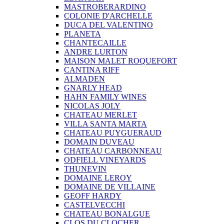
MASTROBERARDINO
COLONIE D'ARCHELLE
DUCA DEL VALENTINO
PLANETA
CHANTECAILLE
ANDRE LURTON
MAISON MALET ROQUEFORT
CANTINA RIFF
ALMADEN
GNARLY HEAD
HAHN FAMILY WINES
NICOLAS JOLY
CHATEAU MERLET
VILLA SANTA MARTA
CHATEAU PUYGUERAUD
DOMAIN DUVEAU
CHATEAU CARBONNEAU
ODFIELL VINEYARDS
THUNEVIN
DOMAINE LEROY
DOMAINE DE VILLAINE
GEOFF HARDY
CASTELVECCHI
CHATEAU BONALGUE
CLOS DU CLOCHER