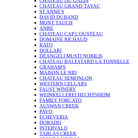
CHATEAU DU GAZIN
CHATEAU GRAND TAYAC
ST ANNE'S
DAVID DUBAND
MONT TAUCH
ANRE
CHATEAU CAP L'OUSTEAU
DOMAINE RICHAUD
RATO
DOLLARI
DEANGELI MUSTI NOBILIS
CHATEAU BALESTARD LA TONNELLE
GRAHAM'S
MAISON LE NID
CHATEAU SEMONLON
WESTERN CELLARS
FAUST WINERY
WEINKELLEREI HECHTSHEIM
FAMILY FORCATO
AUSWAN CREEK
PAVO
ECHEVERIA
DORADO
INTERVALO
TABLAS CREEK