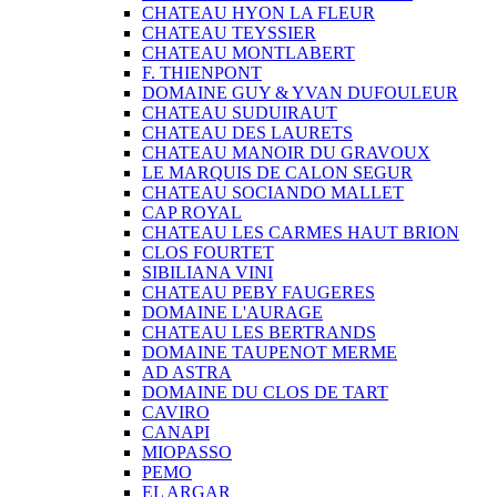
CHATEAU HYON LA FLEUR
CHATEAU TEYSSIER
CHATEAU MONTLABERT
F. THIENPONT
DOMAINE GUY & YVAN DUFOULEUR
CHATEAU SUDUIRAUT
CHATEAU DES LAURETS
CHATEAU MANOIR DU GRAVOUX
LE MARQUIS DE CALON SEGUR
CHATEAU SOCIANDO MALLET
CAP ROYAL
CHATEAU LES CARMES HAUT BRION
CLOS FOURTET
SIBILIANA VINI
CHATEAU PEBY FAUGERES
DOMAINE L'AURAGE
CHATEAU LES BERTRANDS
DOMAINE TAUPENOT MERME
AD ASTRA
DOMAINE DU CLOS DE TART
CAVIRO
CANAPI
MIOPASSO
PEMO
EL ARGAR