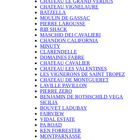
CHATEAU LE GRAND VERDUS
CHATEAU VIGNELAURE
BATZELLA
MOULIN DE GASSAC
PIERRE LAROUSSE
RIB SHACK
MASCHIO DEI CAVALIERI
CHANDON CALIFORNIA
MINUTY
CLARENDELLE
DOMAINES FABRE
CHATEAU CAVALIER
CHATEAU LES VALENTINES
LES VIGNERONS DE SAINT TROPEZ
CHATEAU DE MONTGUERET
LAVILLE PAVILLON
PIERRE ZERO
BENJAMIN DE ROTHSCHILD VEGA
SICILIA
BOUVET LADUBAY
FAIRVIEW
VIDAL ESTATE
PA ROAD
KEN FORRESTER
MONTPARNASSE