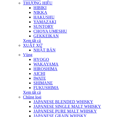
THƯƠNG HIỆU
HIBIKI
NIKKA
HAKUSHU
YAMAZAKI
SUNTORY
CHOYA UMESHU
GEKKEIKAN
Xem tất cả
XUẤT XỨ
NHẬT BẢN
Vùng
HYOGO
WAKAYAMA
HIROSHIMA
AICHI
IWATE
SHIMANE
FUKUSHIMA
Xem tất cả
Chủng loại
JAPANESE BLENDED WHISKY
JAPANESE SINGLE MALT WHISKY
JAPANESE PURE MALT WHISKY
JAPANESE GRAIN WHISKY