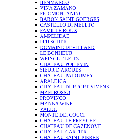
BENMARCO
VINA ZAMANO
FICOMONTANINO
BARON SAINT GOERGES
CASTELLO DI MELETO
FAMILLE ROUX
AMPELIDAE
PFITSCHER
DOMAINE DEVILLARD
LE BONHEUR
WEINGUT LEITZ
CHATEAU POITEVIN
SIEUR D'ARQUES
CHATEAU PALOUMEY
ARALDICA
CHATEAU DURFORT VIVENS
MAFI ROSSO
PROVINCO
MANNS WINE
VALDO
MONTE DEI COCCI
CHATEAU LE FREYCHE
CHATEAU DE CAZENOVE
CHATEAU CARTIER
CHATEAU SAINT PIERRE