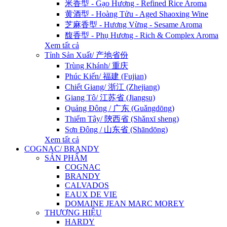
米香型 - Gạo Hương - Refined Rice Aroma
黄酒型 - Hoàng Tửu - Aged Shaoxing Wine
芝麻香型 - Hương Vừng - Sesame Aroma
馥香型 - Phụ Hương - Rich & Complex Aroma
Xem tất cả
Tỉnh Sản Xuất/ 产地省份
Trùng Khánh/ 重庆
Phúc Kiến/ 福建 (Fujian)
Chiết Giang/ 浙江 (Zhejiang)
Giang Tô/ 江苏省 (Jiangsu)
Quảng Đông / 广东 (Guǎngdōng)
Thiểm Tây/ 陝西省 (Shǎnxī sheng)
Sơn Đông / 山东省 (Shāndōng)
Xem tất cả
COGNAC/ BRANDY
SẢN PHẨM
COGNAC
BRANDY
CALVADOS
EAUX DE VIE
DOMAINE JEAN MARC MOREY
THƯƠNG HIỆU
HARDY