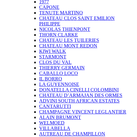
1977
CAPONE
TENUTE MARTINO
CHATEAU CLOS SAINT EMILION
PHILIPPE
NICOLAS THIENPONT
THORN CLARKE
CHATEAU LES TUILERIES
CHATEAU MONT REDON
KIWI WALK
STARMONT
CLOS DU VAL
THIERRY GERMAIN
CABALLO LOCO
IL BORRO
LA GUYENNOISE
DONATELLA CINELLI COLOMBINI
CHATEAU D’ARMAJAN DES ORMES
ADVINI SOUTH AFRICAN ESTATES
CANTARUTTI
CHAMPAGNE VINCENT LEGLANTIER
ALAIN BRUMONT
WELMOED
VILLABELLA
AUTREAU DE CHAMPILLON