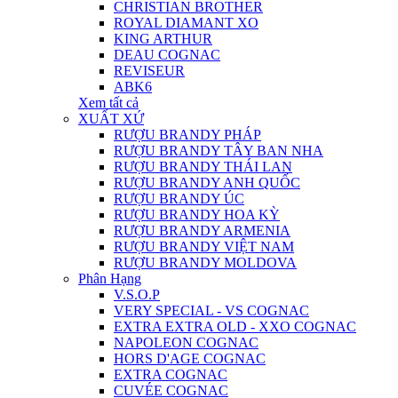
CHRISTIAN BROTHER
ROYAL DIAMANT XO
KING ARTHUR
DEAU COGNAC
REVISEUR
ABK6
Xem tất cả
XUẤT XỨ
RƯỢU BRANDY PHÁP
RƯỢU BRANDY TÂY BAN NHA
RƯỢU BRANDY THÁI LAN
RƯỢU BRANDY ANH QUỐC
RƯỢU BRANDY ÚC
RƯỢU BRANDY HOA KỲ
RƯỢU BRANDY ARMENIA
RƯỢU BRANDY VIỆT NAM
RƯỢU BRANDY MOLDOVA
Phân Hạng
V.S.O.P
VERY SPECIAL - VS COGNAC
EXTRA EXTRA OLD - XXO COGNAC
NAPOLEON COGNAC
HORS D'AGE COGNAC
EXTRA COGNAC
CUVÉE COGNAC