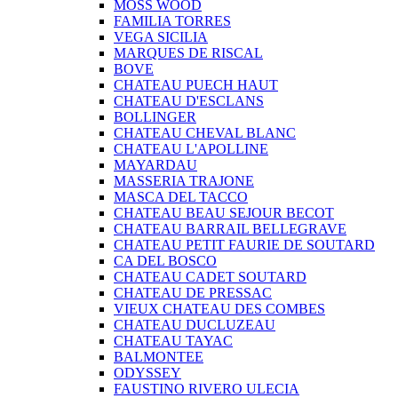
MOSS WOOD
FAMILIA TORRES
VEGA SICILIA
MARQUES DE RISCAL
BOVE
CHATEAU PUECH HAUT
CHATEAU D'ESCLANS
BOLLINGER
CHATEAU CHEVAL BLANC
CHATEAU L'APOLLINE
MAYARDAU
MASSERIA TRAJONE
MASCA DEL TACCO
CHATEAU BEAU SEJOUR BECOT
CHATEAU BARRAIL BELLEGRAVE
CHATEAU PETIT FAURIE DE SOUTARD
CA DEL BOSCO
CHATEAU CADET SOUTARD
CHATEAU DE PRESSAC
VIEUX CHATEAU DES COMBES
CHATEAU DUCLUZEAU
CHATEAU TAYAC
BALMONTEE
ODYSSEY
FAUSTINO RIVERO ULECIA