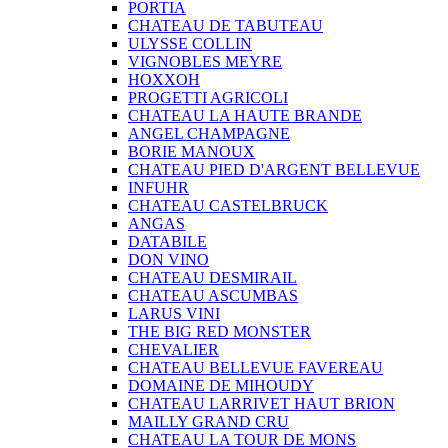
PORTIA
CHATEAU DE TABUTEAU
ULYSSE COLLIN
VIGNOBLES MEYRE
HOXXOH
PROGETTI AGRICOLI
CHATEAU LA HAUTE BRANDE
ANGEL CHAMPAGNE
BORIE MANOUX
CHATEAU PIED D'ARGENT BELLEVUE
INFUHR
CHATEAU CASTELBRUCK
ANGAS
DATABILE
DON VINO
CHATEAU DESMIRAIL
CHATEAU ASCUMBAS
LARUS VINI
THE BIG RED MONSTER
CHEVALIER
CHATEAU BELLEVUE FAVEREAU
DOMAINE DE MIHOUDY
CHATEAU LARRIVET HAUT BRION
MAILLY GRAND CRU
CHATEAU LA TOUR DE MONS