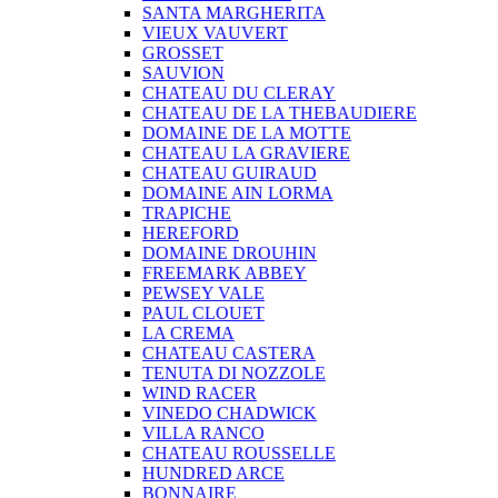
SANTA MARGHERITA
VIEUX VAUVERT
GROSSET
SAUVION
CHATEAU DU CLERAY
CHATEAU DE LA THEBAUDIERE
DOMAINE DE LA MOTTE
CHATEAU LA GRAVIERE
CHATEAU GUIRAUD
DOMAINE AIN LORMA
TRAPICHE
HEREFORD
DOMAINE DROUHIN
FREEMARK ABBEY
PEWSEY VALE
PAUL CLOUET
LA CREMA
CHATEAU CASTERA
TENUTA DI NOZZOLE
WIND RACER
VINEDO CHADWICK
VILLA RANCO
CHATEAU ROUSSELLE
HUNDRED ARCE
BONNAIRE