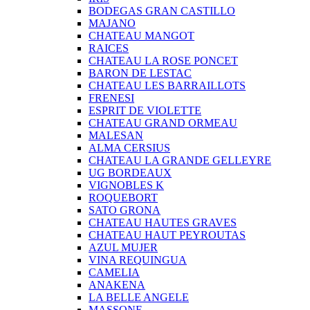
BODEGAS GRAN CASTILLO
MAJANO
CHATEAU MANGOT
RAICES
CHATEAU LA ROSE PONCET
BARON DE LESTAC
CHATEAU LES BARRAILLOTS
FRENESI
ESPRIT DE VIOLETTE
CHATEAU GRAND ORMEAU
MALESAN
ALMA CERSIUS
CHATEAU LA GRANDE GELLEYRE
UG BORDEAUX
VIGNOBLES K
ROQUEBORT
SATO GRONA
CHATEAU HAUTES GRAVES
CHATEAU HAUT PEYROUTAS
AZUL MUJER
VINA REQUINGUA
CAMELIA
ANAKENA
LA BELLE ANGELE
MASSONE