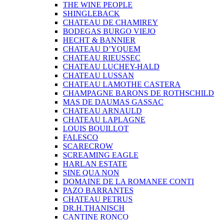
THE WINE PEOPLE
SHINGLEBACK
CHATEAU DE CHAMIREY
BODEGAS BURGO VIEJO
HECHT & BANNIER
CHATEAU D’YQUEM
CHATEAU RIEUSSEC
CHATEAU LUCHEY-HALD
CHATEAU LUSSAN
CHATEAU LAMOTHE CASTERA
CHAMPAGNE BARONS DE ROTHSCHILD
MAS DE DAUMAS GASSAC
CHATEAU ARNAULD
CHATEAU LAPLAGNE
LOUIS BOUILLOT
FALESCO
SCARECROW
SCREAMING EAGLE
HARLAN ESTATE
SINE QUA NON
DOMAINE DE LA ROMANEE CONTI
PAZO BARRANTES
CHATEAU PETRUS
DR.H.THANISCH
CANTINE RONCO