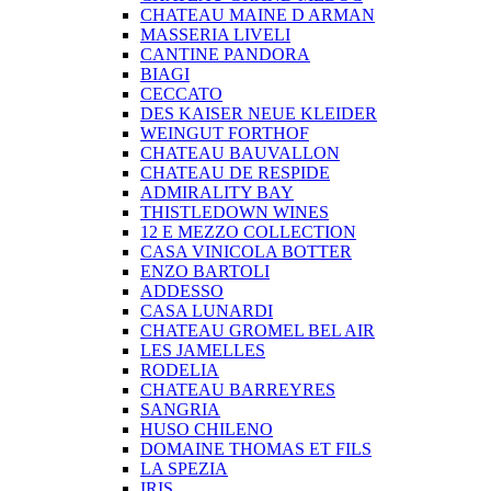
CHATEAU MAINE D ARMAN
MASSERIA LIVELI
CANTINE PANDORA
BIAGI
CECCATO
DES KAISER NEUE KLEIDER
WEINGUT FORTHOF
CHATEAU BAUVALLON
CHATEAU DE RESPIDE
ADMIRALITY BAY
THISTLEDOWN WINES
12 E MEZZO COLLECTION
CASA VINICOLA BOTTER
ENZO BARTOLI
ADDESSO
CASA LUNARDI
CHATEAU GROMEL BEL AIR
LES JAMELLES
RODELIA
CHATEAU BARREYRES
SANGRIA
HUSO CHILENO
DOMAINE THOMAS ET FILS
LA SPEZIA
IRIS