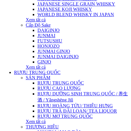
JAPANESE SINGLE GRAIN WHISKY
JAPANESE KOJI WHISKY
WORLD BLEND WHISKY IN JAPAN
Xem tất cả
Cấp Độ Sake
DAIGINJO
JUNMAI
FUTSUSHU
HONJOZO
JUNMAI GINJO
JUNMAI DAIGINJO
GINJO
Xem tất cả
RƯỢU TRUNG QUỐC
SẢN PHẨM
RƯỢU TRUNG QUỐC
RƯỢU CAO LƯƠNG
RƯỢU DƯỠNG SINH TRUNG QUỐC / 养生
酒 / Yǎngshēng Jiǔ
RƯỢU HOÀNG TỬU/ THIỆU HƯNG
RƯỢU TRÀ ĐÀI LOAN/ TEA LIQUOR
RƯỢU MƠ TRUNG QUỐC
Xem tất cả
THƯƠNG HIỆU