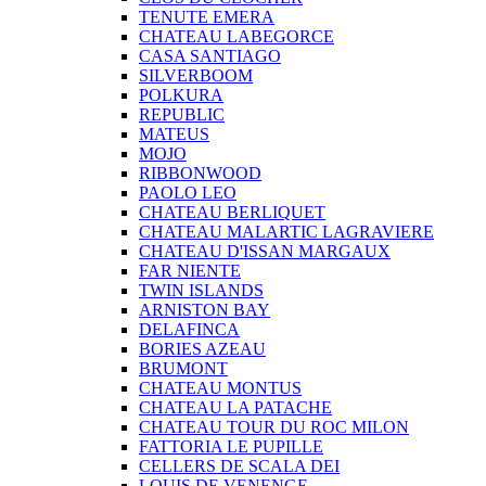
TENUTE EMERA
CHATEAU LABEGORCE
CASA SANTIAGO
SILVERBOOM
POLKURA
REPUBLIC
MATEUS
MOJO
RIBBONWOOD
PAOLO LEO
CHATEAU BERLIQUET
CHATEAU MALARTIC LAGRAVIERE
CHATEAU D'ISSAN MARGAUX
FAR NIENTE
TWIN ISLANDS
ARNISTON BAY
DELAFINCA
BORIES AZEAU
BRUMONT
CHATEAU MONTUS
CHATEAU LA PATACHE
CHATEAU TOUR DU ROC MILON
FATTORIA LE PUPILLE
CELLERS DE SCALA DEI
LOUIS DE VENENGE