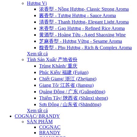
Hương Vị
浓香型 - Nồng Hương- Classic Strong Aroma
酱香型 - Tương Hương - Sauce Aroma
清香型 - Thanh Hương- Elegant Light Aroma
米香型 - Gạo Hương - Refined Rice Aroma
黄酒型 - Hoàng Tửu - Aged Shaoxing Wine
芝麻香型 - Hương Vừng - Sesame Aroma
馥香型 - Phụ Hương - Rich & Complex Aroma
Xem tất cả
Tỉnh Sản Xuất/ 产地省份
Trùng Khánh/ 重庆
Phúc Kiến/ 福建 (Fujian)
Chiết Giang/ 浙江 (Zhejiang)
Giang Tô/ 江苏省 (Jiangsu)
Quảng Đông / 广东 (Guǎngdōng)
Thiểm Tây/ 陝西省 (Shǎnxī sheng)
Sơn Đông / 山东省 (Shāndōng)
Xem tất cả
COGNAC/ BRANDY
SẢN PHẨM
COGNAC
BRANDY