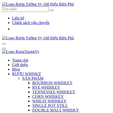
Liên hệ
Chính sách vận chuyển
Trang chủ
Giới thiệu
Blog
RƯỢU WHISKY
SẢN PHẨM
BOURBON WHISKEY
RYE WHISKEY
TENNESSEE WHISKEY
CORN WHISKEY
WHEAT WHISKEY
SINGLE POT STILL
DOUBLE MALT WHISKY