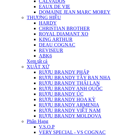
CALVADOS
EAUX DE VIE
DOMAINE JEAN MARC MOREY
THƯƠNG HIỆU
HARDY
CHRISTIAN BROTHER
ROYAL DIAMANT XO
KING ARTHUR
DEAU COGNAC
REVISEUR
ABK6
Xem tất cả
XUẤT XỨ
RƯỢU BRANDY PHÁP
RƯỢU BRANDY TÂY BAN NHA
RƯỢU BRANDY THÁI LAN
RƯỢU BRANDY ANH QUỐC
RƯỢU BRANDY ÚC
RƯỢU BRANDY HOA KỲ
RƯỢU BRANDY ARMENIA
RƯỢU BRANDY VIỆT NAM
RƯỢU BRANDY MOLDOVA
Phân Hạng
V.S.O.P
VERY SPECIAL - VS COGNAC