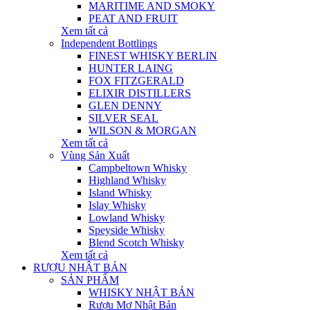
MARITIME AND SMOKY
PEAT AND FRUIT
Xem tất cả
Independent Bottlings
FINEST WHISKY BERLIN
HUNTER LAING
FOX FITZGERALD
ELIXIR DISTILLERS
GLEN DENNY
SILVER SEAL
WILSON & MORGAN
Xem tất cả
Vùng Sản Xuất
Campbeltown Whisky
Highland Whisky
Island Whisky
Islay Whisky
Lowland Whisky
Speyside Whisky
Blend Scotch Whisky
Xem tất cả
RƯỢU NHẬT BẢN
SẢN PHẨM
WHISKY NHẬT BẢN
Rượu Mơ Nhật Bản