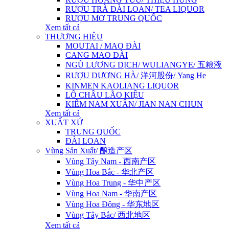
RƯỢU TRÀ ĐÀI LOAN/ TEA LIQUOR
RƯỢU MƠ TRUNG QUỐC
Xem tất cả
THƯƠNG HIỆU
MOUTAI / MAO ĐÀI
CANG MAO ĐÀI
NGŨ LƯƠNG DỊCH/ WULIANGYE/ 五粮液
RƯỢU DƯƠNG HÀ/ 洋河股份/ Yang He
KINMEN KAOLIANG LIQUOR
LÔ CHÂU LÃO KIỆU
KIẾM NAM XUÂN/ JIAN NAN CHUN
Xem tất cả
XUẤT XỨ
TRUNG QUỐC
ĐÀI LOAN
Vùng Sản Xuất/ 酿造产区
Vùng Tây Nam - 西南产区
Vùng Hoa Bắc - 华北产区
Vùng Hoa Trung - 华中产区
Vùng Hoa Nam - 华南产区
Vùng Hoa Đông - 华东地区
Vùng Tây Bắc/ 西北地区
Xem tất cả