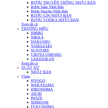
RƯỢU TRUYỀN THỐNG NHẬT BẢN
Rượu Sake Nhật Bản
Rượu Shochu Nhật Bản
RƯỢU GIN NHẬT BẢN
RƯỢU VODKA NHẬT BẢN
Xem tất cả
THƯƠNG HIỆU
HIBIKI
NIKKA
HAKUSHU
YAMAZAKI
SUNTORY
CHOYA UMESHU
GEKKEIKAN
Xem tất cả
XUẤT XỨ
NHẬT BẢN
Vùng
HYOGO
WAKAYAMA
HIROSHIMA
AICHI
IWATE
SHIMANE
FUKUSHIMA