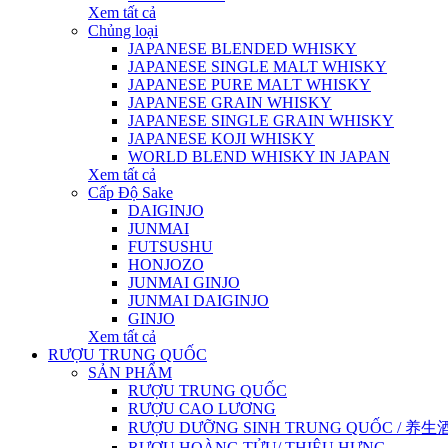
Xem tất cả
Chủng loại
JAPANESE BLENDED WHISKY
JAPANESE SINGLE MALT WHISKY
JAPANESE PURE MALT WHISKY
JAPANESE GRAIN WHISKY
JAPANESE SINGLE GRAIN WHISKY
JAPANESE KOJI WHISKY
WORLD BLEND WHISKY IN JAPAN
Xem tất cả
Cấp Độ Sake
DAIGINJO
JUNMAI
FUTSUSHU
HONJOZO
JUNMAI GINJO
JUNMAI DAIGINJO
GINJO
Xem tất cả
RƯỢU TRUNG QUỐC
SẢN PHẨM
RƯỢU TRUNG QUỐC
RƯỢU CAO LƯƠNG
RƯỢU DƯỠNG SINH TRUNG QUỐC / 养生酒 / 
RƯỢU HOÀNG TỬU/ THIỆU HƯNG