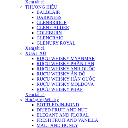
Xem tất cả
THƯƠNG HIỆU
BALBLAIR
DARKNESS
GLENBRIDGE
GLEN CALDER
COLEBURN
GLENCRAIG
GLENURY ROYAL
Xem tất cả
XUẤT XỨ
RƯỢU WHISKY MYANMAR
RƯỢU WHISKY PHẦN LAN
RƯỢU WHISKY ANH QUỐC
RƯỢU WHISKY ẤN ĐỘ
RƯỢU WHISKY HÀN QUỐC
RƯỢU WHISKY MOLDOVA
RƯỢU WHISKY PHÁP
Xem tất cả
Hương Vị Whisky
BOTTLED-IN-BOND
DRIED FRUIT AND NUT
ELEGANT AND FLORAL
FRESH FRUIT AND VANILLA
MALT AND HONEY