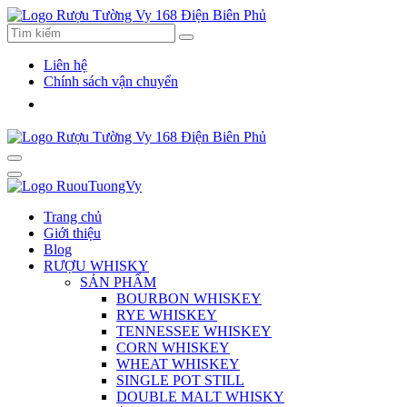
Liên hệ
Chính sách vận chuyển
Trang chủ
Giới thiệu
Blog
RƯỢU WHISKY
SẢN PHẨM
BOURBON WHISKEY
RYE WHISKEY
TENNESSEE WHISKEY
CORN WHISKEY
WHEAT WHISKEY
SINGLE POT STILL
DOUBLE MALT WHISKY