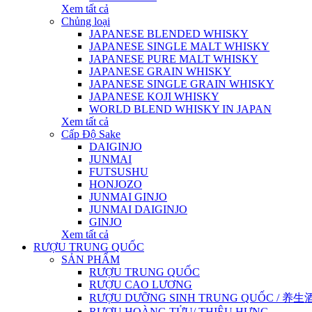
Xem tất cả
Chủng loại
JAPANESE BLENDED WHISKY
JAPANESE SINGLE MALT WHISKY
JAPANESE PURE MALT WHISKY
JAPANESE GRAIN WHISKY
JAPANESE SINGLE GRAIN WHISKY
JAPANESE KOJI WHISKY
WORLD BLEND WHISKY IN JAPAN
Xem tất cả
Cấp Độ Sake
DAIGINJO
JUNMAI
FUTSUSHU
HONJOZO
JUNMAI GINJO
JUNMAI DAIGINJO
GINJO
Xem tất cả
RƯỢU TRUNG QUỐC
SẢN PHẨM
RƯỢU TRUNG QUỐC
RƯỢU CAO LƯƠNG
RƯỢU DƯỠNG SINH TRUNG QUỐC / 养生酒 / 
RƯỢU HOÀNG TỬU/ THIỆU HƯNG