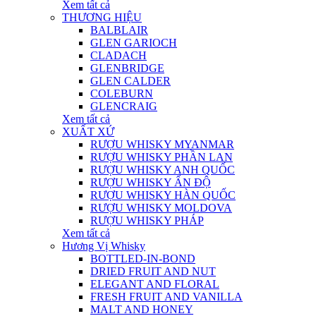
Xem tất cả
THƯƠNG HIỆU
BALBLAIR
GLEN GARIOCH
CLADACH
GLENBRIDGE
GLEN CALDER
COLEBURN
GLENCRAIG
Xem tất cả
XUẤT XỨ
RƯỢU WHISKY MYANMAR
RƯỢU WHISKY PHẦN LAN
RƯỢU WHISKY ANH QUỐC
RƯỢU WHISKY ẤN ĐỘ
RƯỢU WHISKY HÀN QUỐC
RƯỢU WHISKY MOLDOVA
RƯỢU WHISKY PHÁP
Xem tất cả
Hương Vị Whisky
BOTTLED-IN-BOND
DRIED FRUIT AND NUT
ELEGANT AND FLORAL
FRESH FRUIT AND VANILLA
MALT AND HONEY