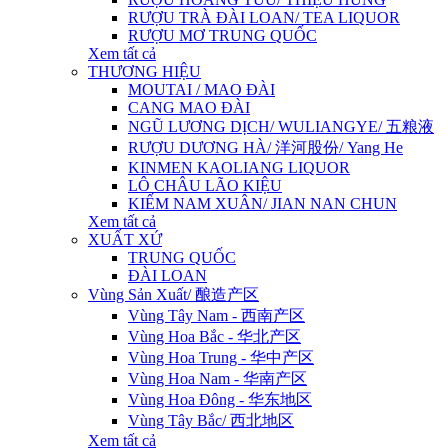
RƯỢU TRÀ ĐÀI LOAN/ TEA LIQUOR
RƯỢU MƠ TRUNG QUỐC
Xem tất cả
THƯƠNG HIỆU
MOUTAI / MAO ĐÀI
CANG MAO ĐÀI
NGŨ LƯƠNG DỊCH/ WULIANGYE/ 五粮液
RƯỢU DƯƠNG HÀ/ 洋河股份/ Yang He
KINMEN KAOLIANG LIQUOR
LÔ CHÂU LÃO KIỆU
KIẾM NAM XUÂN/ JIAN NAN CHUN
Xem tất cả
XUẤT XỨ
TRUNG QUỐC
ĐÀI LOAN
Vùng Sản Xuất/ 酿造产区
Vùng Tây Nam - 西南产区
Vùng Hoa Bắc - 华北产区
Vùng Hoa Trung - 华中产区
Vùng Hoa Nam - 华南产区
Vùng Hoa Đông - 华东地区
Vùng Tây Bắc/ 西北地区
Xem tất cả