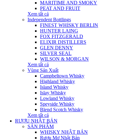
MARITIME AND SMOKY
PEAT AND FRUIT
Xem tất cả
Independent Bottlings
FINEST WHISKY BERLIN
HUNTER LAING
FOX FITZGERALD
ELIXIR DISTILLERS
GLEN DENNY
SILVER SEAL
WILSON & MORGAN
Xem tất cả
Vùng Sản Xuất
Campbeltown Whisky
Highland Whisky
Island Whisky
Islay Whisky
Lowland Whisky
Speyside Whisky
Blend Scotch Whisky
Xem tất cả
RƯỢU NHẬT BẢN
SẢN PHẨM
WHISKY NHẬT BẢN
Rượu Mơ Nhật Bản