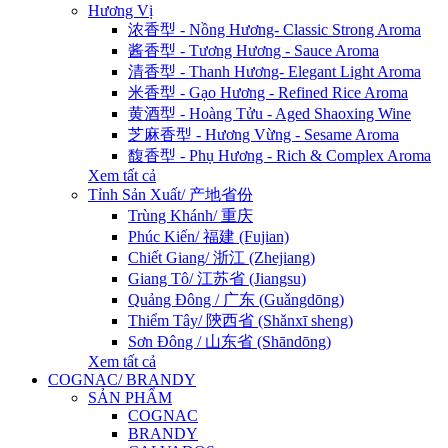
Hương Vị
浓香型 - Nồng Hương- Classic Strong Aroma
酱香型 - Tương Hương - Sauce Aroma
清香型 - Thanh Hương- Elegant Light Aroma
米香型 - Gạo Hương - Refined Rice Aroma
黄酒型 - Hoàng Tửu - Aged Shaoxing Wine
芝麻香型 - Hương Vừng - Sesame Aroma
馥香型 - Phụ Hương - Rich & Complex Aroma
Xem tất cả
Tỉnh Sản Xuất/ 产地省份
Trùng Khánh/ 重庆
Phúc Kiến/ 福建 (Fujian)
Chiết Giang/ 浙江 (Zhejiang)
Giang Tô/ 江苏省 (Jiangsu)
Quảng Đông / 广东 (Guǎngdōng)
Thiểm Tây/ 陝西省 (Shǎnxī sheng)
Sơn Đông / 山东省 (Shāndōng)
Xem tất cả
COGNAC/ BRANDY
SẢN PHẨM
COGNAC
BRANDY