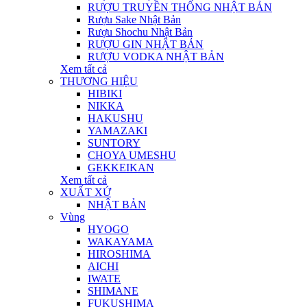
RƯỢU TRUYỀN THỐNG NHẬT BẢN
Rượu Sake Nhật Bản
Rượu Shochu Nhật Bản
RƯỢU GIN NHẬT BẢN
RƯỢU VODKA NHẬT BẢN
Xem tất cả
THƯƠNG HIỆU
HIBIKI
NIKKA
HAKUSHU
YAMAZAKI
SUNTORY
CHOYA UMESHU
GEKKEIKAN
Xem tất cả
XUẤT XỨ
NHẬT BẢN
Vùng
HYOGO
WAKAYAMA
HIROSHIMA
AICHI
IWATE
SHIMANE
FUKUSHIMA