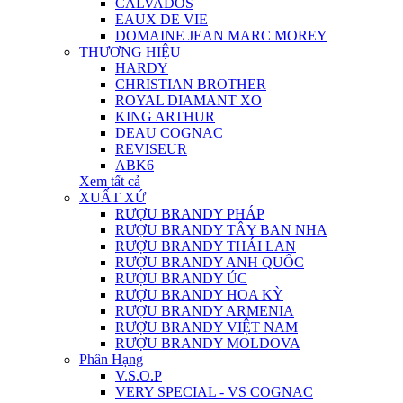
CALVADOS
EAUX DE VIE
DOMAINE JEAN MARC MOREY
THƯƠNG HIỆU
HARDY
CHRISTIAN BROTHER
ROYAL DIAMANT XO
KING ARTHUR
DEAU COGNAC
REVISEUR
ABK6
Xem tất cả
XUẤT XỨ
RƯỢU BRANDY PHÁP
RƯỢU BRANDY TÂY BAN NHA
RƯỢU BRANDY THÁI LAN
RƯỢU BRANDY ANH QUỐC
RƯỢU BRANDY ÚC
RƯỢU BRANDY HOA KỲ
RƯỢU BRANDY ARMENIA
RƯỢU BRANDY VIỆT NAM
RƯỢU BRANDY MOLDOVA
Phân Hạng
V.S.O.P
VERY SPECIAL - VS COGNAC