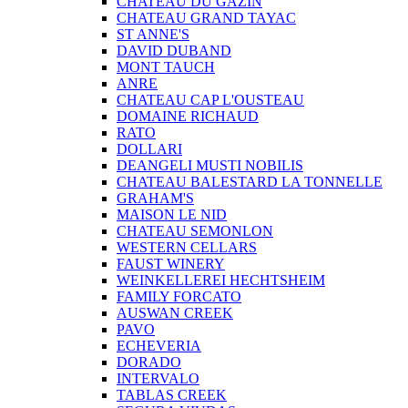
CHATEAU DU GAZIN
CHATEAU GRAND TAYAC
ST ANNE'S
DAVID DUBAND
MONT TAUCH
ANRE
CHATEAU CAP L'OUSTEAU
DOMAINE RICHAUD
RATO
DOLLARI
DEANGELI MUSTI NOBILIS
CHATEAU BALESTARD LA TONNELLE
GRAHAM'S
MAISON LE NID
CHATEAU SEMONLON
WESTERN CELLARS
FAUST WINERY
WEINKELLEREI HECHTSHEIM
FAMILY FORCATO
AUSWAN CREEK
PAVO
ECHEVERIA
DORADO
INTERVALO
TABLAS CREEK