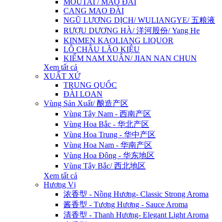
MOUTAI / MAO ĐÀI
CANG MAO ĐÀI
NGŨ LƯƠNG DỊCH/ WULIANGYE/ 五粮液
RƯỢU DƯƠNG HÀ/ 洋河股份/ Yang He
KINMEN KAOLIANG LIQUOR
LÔ CHÂU LÃO KIỆU
KIẾM NAM XUÂN/ JIAN NAN CHUN
Xem tất cả
XUẤT XỨ
TRUNG QUỐC
ĐÀI LOAN
Vùng Sản Xuất/ 酿造产区
Vùng Tây Nam - 西南产区
Vùng Hoa Bắc - 华北产区
Vùng Hoa Trung - 华中产区
Vùng Hoa Nam - 华南产区
Vùng Hoa Đông - 华东地区
Vùng Tây Bắc/ 西北地区
Xem tất cả
Hương Vị
浓香型 - Nồng Hương- Classic Strong Aroma
酱香型 - Tương Hương - Sauce Aroma
清香型 - Thanh Hương- Elegant Light Aroma