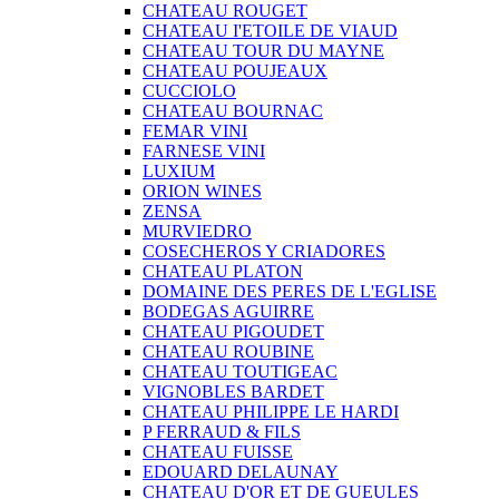
CHATEAU ROUGET
CHATEAU I'ETOILE DE VIAUD
CHATEAU TOUR DU MAYNE
CHATEAU POUJEAUX
CUCCIOLO
CHATEAU BOURNAC
FEMAR VINI
FARNESE VINI
LUXIUM
ORION WINES
ZENSA
MURVIEDRO
COSECHEROS Y CRIADORES
CHATEAU PLATON
DOMAINE DES PERES DE L'EGLISE
BODEGAS AGUIRRE
CHATEAU PIGOUDET
CHATEAU ROUBINE
CHATEAU TOUTIGEAC
VIGNOBLES BARDET
CHATEAU PHILIPPE LE HARDI
P FERRAUD & FILS
CHATEAU FUISSE
EDOUARD DELAUNAY
CHATEAU D'OR ET DE GUEULES