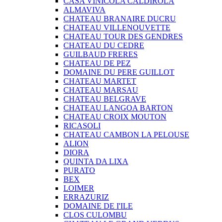
CASA VINICOLA CALDIROLA
ALMAVIVA
CHATEAU BRANAIRE DUCRU
CHATEAU VILLENOUVETTE
CHATEAU TOUR DES GENDRES
CHATEAU DU CEDRE
GUILBAUD FRERES
CHATEAU DE PEZ
DOMAINE DU PERE GUILLOT
CHATEAU MARTET
CHATEAU MARSAU
CHATEAU BELGRAVE
CHATEAU LANGOA BARTON
CHATEAU CROIX MOUTON
RICASOLI
CHATEAU CAMBON LA PELOUSE
ALION
DIORA
QUINTA DA LIXA
PURATO
BEX
LOIMER
ERRAZURIZ
DOMAINE DE I'ILE
CLOS CULOMBU