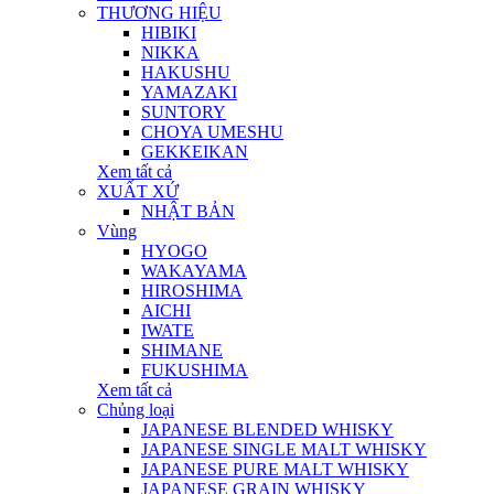
THƯƠNG HIỆU
HIBIKI
NIKKA
HAKUSHU
YAMAZAKI
SUNTORY
CHOYA UMESHU
GEKKEIKAN
Xem tất cả
XUẤT XỨ
NHẬT BẢN
Vùng
HYOGO
WAKAYAMA
HIROSHIMA
AICHI
IWATE
SHIMANE
FUKUSHIMA
Xem tất cả
Chủng loại
JAPANESE BLENDED WHISKY
JAPANESE SINGLE MALT WHISKY
JAPANESE PURE MALT WHISKY
JAPANESE GRAIN WHISKY