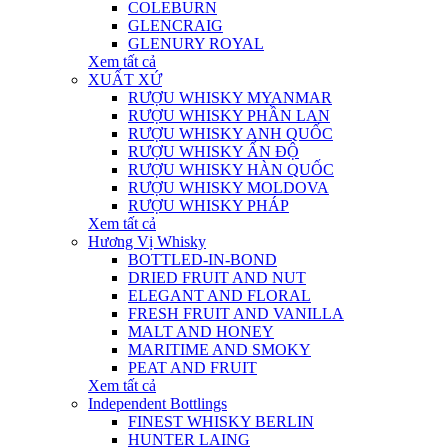
COLEBURN
GLENCRAIG
GLENURY ROYAL
Xem tất cả
XUẤT XỨ
RƯỢU WHISKY MYANMAR
RƯỢU WHISKY PHẦN LAN
RƯỢU WHISKY ANH QUỐC
RƯỢU WHISKY ẤN ĐỘ
RƯỢU WHISKY HÀN QUỐC
RƯỢU WHISKY MOLDOVA
RƯỢU WHISKY PHÁP
Xem tất cả
Hương Vị Whisky
BOTTLED-IN-BOND
DRIED FRUIT AND NUT
ELEGANT AND FLORAL
FRESH FRUIT AND VANILLA
MALT AND HONEY
MARITIME AND SMOKY
PEAT AND FRUIT
Xem tất cả
Independent Bottlings
FINEST WHISKY BERLIN
HUNTER LAING