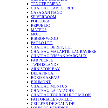
TENUTE EMERA
CHATEAU LABEGORCE
CASA SANTIAGO
SILVERBOOM
POLKURA
REPUBLIC
MATEUS
MOJO
RIBBONWOOD
PAOLO LEO
CHATEAU BERLIQUET
CHATEAU MALARTIC LAGRAVIERE
CHATEAU D'ISSAN MARGAUX
FAR NIENTE
TWIN ISLANDS
ARNISTON BAY
DELAFINCA
BORIES AZEAU
BRUMONT
CHATEAU MONTUS
CHATEAU LA PATACHE
CHATEAU TOUR DU ROC MILON
FATTORIA LE PUPILLE
CELLERS DE SCALA DEI
LOUIS DE VENENGE