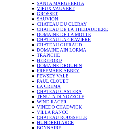
SANTA MARGHERITA
VIEUX VAUVERT
GROSSET
SAUVION
CHATEAU DU CLERAY
CHATEAU DE LA THEBAUDIERE
DOMAINE DE LA MOTTE
CHATEAU LA GRAVIERE
CHATEAU GUIRAUD
DOMAINE AIN LORMA
TRAPICHE
HEREFORD
DOMAINE DROUHIN
FREEMARK ABBEY
PEWSEY VALE
PAUL CLOUET
LA CREMA
CHATEAU CASTERA
TENUTA DI NOZZOLE
WIND RACER
VINEDO CHADWICK
VILLA RANCO
CHATEAU ROUSSELLE
HUNDRED ARCE
BONNAIRE