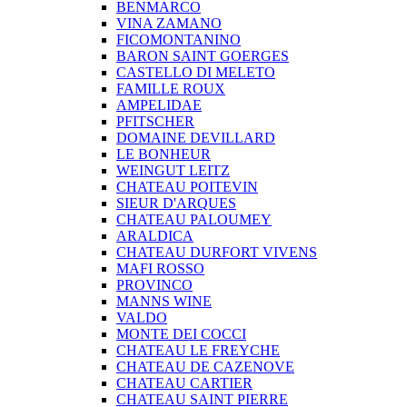
BENMARCO
VINA ZAMANO
FICOMONTANINO
BARON SAINT GOERGES
CASTELLO DI MELETO
FAMILLE ROUX
AMPELIDAE
PFITSCHER
DOMAINE DEVILLARD
LE BONHEUR
WEINGUT LEITZ
CHATEAU POITEVIN
SIEUR D'ARQUES
CHATEAU PALOUMEY
ARALDICA
CHATEAU DURFORT VIVENS
MAFI ROSSO
PROVINCO
MANNS WINE
VALDO
MONTE DEI COCCI
CHATEAU LE FREYCHE
CHATEAU DE CAZENOVE
CHATEAU CARTIER
CHATEAU SAINT PIERRE