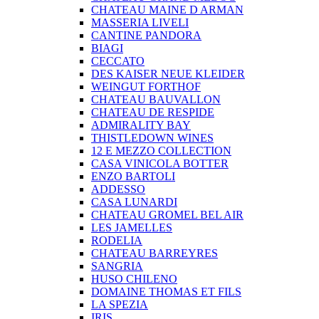
CHATEAU MAINE D ARMAN
MASSERIA LIVELI
CANTINE PANDORA
BIAGI
CECCATO
DES KAISER NEUE KLEIDER
WEINGUT FORTHOF
CHATEAU BAUVALLON
CHATEAU DE RESPIDE
ADMIRALITY BAY
THISTLEDOWN WINES
12 E MEZZO COLLECTION
CASA VINICOLA BOTTER
ENZO BARTOLI
ADDESSO
CASA LUNARDI
CHATEAU GROMEL BEL AIR
LES JAMELLES
RODELIA
CHATEAU BARREYRES
SANGRIA
HUSO CHILENO
DOMAINE THOMAS ET FILS
LA SPEZIA
IRIS