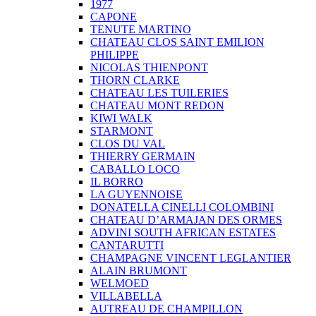
1977
CAPONE
TENUTE MARTINO
CHATEAU CLOS SAINT EMILION
PHILIPPE
NICOLAS THIENPONT
THORN CLARKE
CHATEAU LES TUILERIES
CHATEAU MONT REDON
KIWI WALK
STARMONT
CLOS DU VAL
THIERRY GERMAIN
CABALLO LOCO
IL BORRO
LA GUYENNOISE
DONATELLA CINELLI COLOMBINI
CHATEAU D’ARMAJAN DES ORMES
ADVINI SOUTH AFRICAN ESTATES
CANTARUTTI
CHAMPAGNE VINCENT LEGLANTIER
ALAIN BRUMONT
WELMOED
VILLABELLA
AUTREAU DE CHAMPILLON