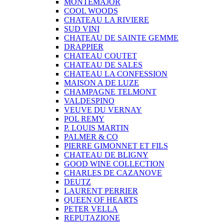
MONTEMAJOR
COOL WOODS
CHATEAU LA RIVIERE
SUD VINI
CHATEAU DE SAINTE GEMME
DRAPPIER
CHATEAU COUTET
CHATEAU DE SALES
CHATEAU LA CONFESSION
MAISON A DE LUZE
CHAMPAGNE TELMONT
VALDESPINO
VEUVE DU VERNAY
POL REMY
P. LOUIS MARTIN
PALMER & CO
PIERRE GIMONNET ET FILS
CHATEAU DE BLIGNY
GOOD WINE COLLECTION
CHARLES DE CAZANOVE
DEUTZ
LAURENT PERRIER
QUEEN OF HEARTS
PETER VELLA
REPUTAZIONE