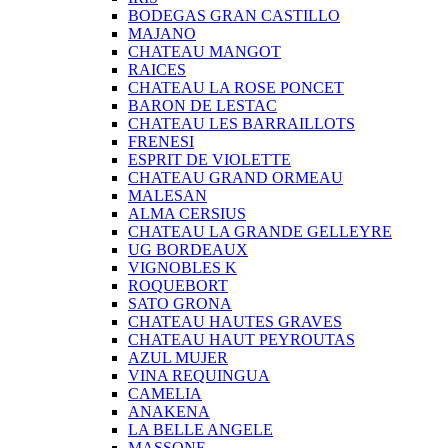
BODEGAS GRAN CASTILLO
MAJANO
CHATEAU MANGOT
RAICES
CHATEAU LA ROSE PONCET
BARON DE LESTAC
CHATEAU LES BARRAILLOTS
FRENESI
ESPRIT DE VIOLETTE
CHATEAU GRAND ORMEAU
MALESAN
ALMA CERSIUS
CHATEAU LA GRANDE GELLEYRE
UG BORDEAUX
VIGNOBLES K
ROQUEBORT
SATO GRONA
CHATEAU HAUTES GRAVES
CHATEAU HAUT PEYROUTAS
AZUL MUJER
VINA REQUINGUA
CAMELIA
ANAKENA
LA BELLE ANGELE
MASSONE