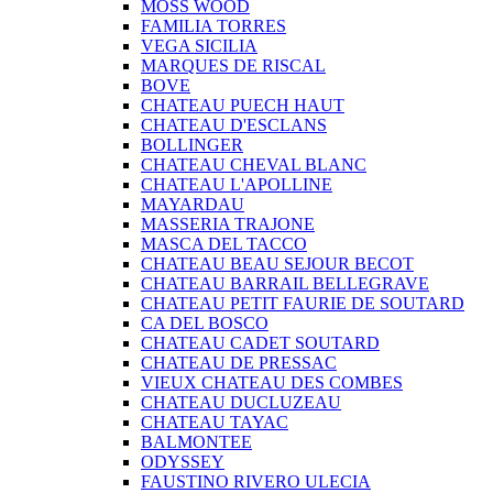
MOSS WOOD
FAMILIA TORRES
VEGA SICILIA
MARQUES DE RISCAL
BOVE
CHATEAU PUECH HAUT
CHATEAU D'ESCLANS
BOLLINGER
CHATEAU CHEVAL BLANC
CHATEAU L'APOLLINE
MAYARDAU
MASSERIA TRAJONE
MASCA DEL TACCO
CHATEAU BEAU SEJOUR BECOT
CHATEAU BARRAIL BELLEGRAVE
CHATEAU PETIT FAURIE DE SOUTARD
CA DEL BOSCO
CHATEAU CADET SOUTARD
CHATEAU DE PRESSAC
VIEUX CHATEAU DES COMBES
CHATEAU DUCLUZEAU
CHATEAU TAYAC
BALMONTEE
ODYSSEY
FAUSTINO RIVERO ULECIA