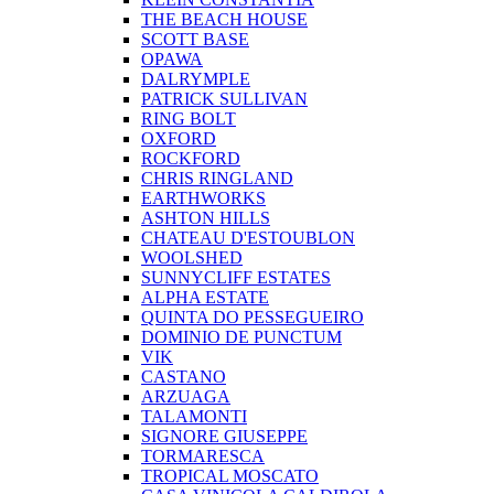
THE BEACH HOUSE
SCOTT BASE
OPAWA
DALRYMPLE
PATRICK SULLIVAN
RING BOLT
OXFORD
ROCKFORD
CHRIS RINGLAND
EARTHWORKS
ASHTON HILLS
CHATEAU D'ESTOUBLON
WOOLSHED
SUNNYCLIFF ESTATES
ALPHA ESTATE
QUINTA DO PESSEGUEIRO
DOMINIO DE PUNCTUM
VIK
CASTANO
ARZUAGA
TALAMONTI
SIGNORE GIUSEPPE
TORMARESCA
TROPICAL MOSCATO