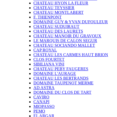
CHATEAU HYON LA FLEUR
CHATEAU TEYSSIER
CHATEAU MONTLABERT
F. THIENPONT
DOMAINE GUY & YVAN DUFOULEUR
CHATEAU SUDUIRAUT
CHATEAU DES LAURETS
CHATEAU MANOIR DU GRAVOUX
LE MARQUIS DE CALON SEGUR
CHATEAU SOCIANDO MALLET
CAP ROYAL
CHATEAU LES CARMES HAUT BRION
CLOS FOURTET
SIBILIANA VINI
CHATEAU PEBY FAUGERES
DOMAINE L'AURAGE
CHATEAU LES BERTRANDS
DOMAINE TAUPENOT MERME
AD ASTRA
DOMAINE DU CLOS DE TART
CAVIRO
CANAPI
MIOPASSO
PEMO
EL ARGAR