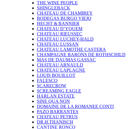
THE WINE PEOPLE
SHINGLEBACK
CHATEAU DE CHAMIREY
BODEGAS BURGO VIEJO
HECHT & BANNIER
CHATEAU D’YQUEM
CHATEAU RIEUSSEC
CHATEAU LUCHEY-HALD
CHATEAU LUSSAN
CHATEAU LAMOTHE CASTERA
CHAMPAGNE BARONS DE ROTHSCHILD
MAS DE DAUMAS GASSAC
CHATEAU ARNAULD
CHATEAU LAPLAGNE
LOUIS BOUILLOT
FALESCO
SCARECROW
SCREAMING EAGLE
HARLAN ESTATE
SINE QUA NON
DOMAINE DE LA ROMANEE CONTI
PAZO BARRANTES
CHATEAU PETRUS
DR.H.THANISCH
CANTINE RONCO