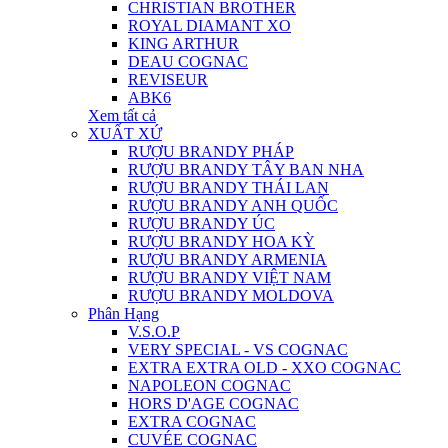
CHRISTIAN BROTHER
ROYAL DIAMANT XO
KING ARTHUR
DEAU COGNAC
REVISEUR
ABK6
Xem tất cả
XUẤT XỨ
RƯỢU BRANDY PHÁP
RƯỢU BRANDY TÂY BAN NHA
RƯỢU BRANDY THÁI LAN
RƯỢU BRANDY ANH QUỐC
RƯỢU BRANDY ÚC
RƯỢU BRANDY HOA KỲ
RƯỢU BRANDY ARMENIA
RƯỢU BRANDY VIỆT NAM
RƯỢU BRANDY MOLDOVA
Phân Hạng
V.S.O.P
VERY SPECIAL - VS COGNAC
EXTRA EXTRA OLD - XXO COGNAC
NAPOLEON COGNAC
HORS D'AGE COGNAC
EXTRA COGNAC
CUVÉE COGNAC