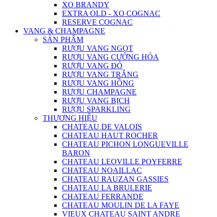
XO BRANDY
EXTRA OLD - XO COGNAC
RESERVE COGNAC
VANG & CHAMPAGNE
SẢN PHẨM
RƯỢU VANG NGỌT
RƯỢU VANG CƯỜNG HÓA
RƯỢU VANG ĐỎ
RƯỢU VANG TRẮNG
RƯỢU VANG HỒNG
RƯỢU CHAMPAGNE
RƯỢU VANG BỊCH
RƯỢU SPARKLING
THƯƠNG HIỆU
CHATEAU DE VALOIS
CHATEAU HAUT ROCHER
CHATEAU PICHON LONGUEVILLE
BARON
CHATEAU LEOVILLE POYFERRE
CHATEAU NOAILLAC
CHATEAU RAUZAN GASSIES
CHATEAU LA BRULERIE
CHATEAU FERRANDE
CHATEAU MOULIN DE LA FAYE
VIEUX CHATEAU SAINT ANDRE