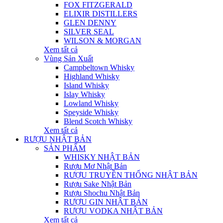
FOX FITZGERALD
ELIXIR DISTILLERS
GLEN DENNY
SILVER SEAL
WILSON & MORGAN
Xem tất cả
Vùng Sản Xuất
Campbeltown Whisky
Highland Whisky
Island Whisky
Islay Whisky
Lowland Whisky
Speyside Whisky
Blend Scotch Whisky
Xem tất cả
RƯỢU NHẬT BẢN
SẢN PHẨM
WHISKY NHẬT BẢN
Rượu Mơ Nhật Bản
RƯỢU TRUYỀN THỐNG NHẬT BẢN
Rượu Sake Nhật Bản
Rượu Shochu Nhật Bản
RƯỢU GIN NHẬT BẢN
RƯỢU VODKA NHẬT BẢN
Xem tất cả