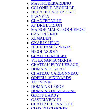
MASTROBERARDINO
COLONIE D'ARCHELLE
DUCA DEL VALENTINO
PLANETA
CHANTECAILLE
ANDRE LURTON
MAISON MALET ROQUEFORT
CANTINA RIFF
ALMADEN
GNARLY HEAD
HAHN FAMILY WINES
NICOLAS JOLY
CHATEAU MERLET
VILLA SANTA MARTA
CHATEAU PUYGUERAUD
DOMAIN DUVEAU
CHATEAU CARBONNEAU
ODFIELL VINEYARDS
THUNEVIN
DOMAINE LEROY
DOMAINE DE VILLAINE
GEOFF HARDY
CASTELVECCHI
CHATEAU BONALGUE
CLOS DU CLOCHER