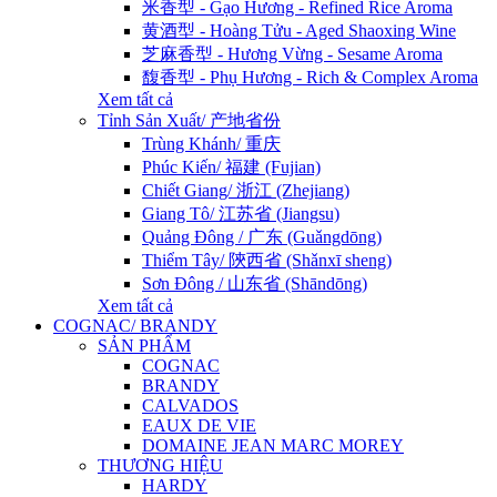
米香型 - Gạo Hương - Refined Rice Aroma
黄酒型 - Hoàng Tửu - Aged Shaoxing Wine
芝麻香型 - Hương Vừng - Sesame Aroma
馥香型 - Phụ Hương - Rich & Complex Aroma
Xem tất cả
Tỉnh Sản Xuất/ 产地省份
Trùng Khánh/ 重庆
Phúc Kiến/ 福建 (Fujian)
Chiết Giang/ 浙江 (Zhejiang)
Giang Tô/ 江苏省 (Jiangsu)
Quảng Đông / 广东 (Guǎngdōng)
Thiểm Tây/ 陝西省 (Shǎnxī sheng)
Sơn Đông / 山东省 (Shāndōng)
Xem tất cả
COGNAC/ BRANDY
SẢN PHẨM
COGNAC
BRANDY
CALVADOS
EAUX DE VIE
DOMAINE JEAN MARC MOREY
THƯƠNG HIỆU
HARDY