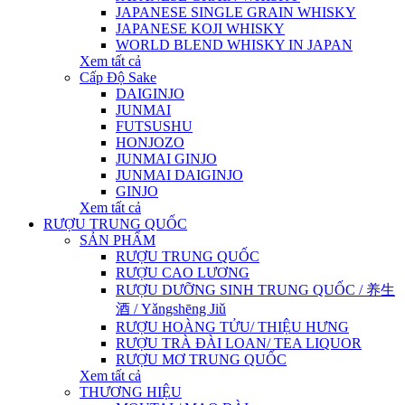
JAPANESE SINGLE GRAIN WHISKY
JAPANESE KOJI WHISKY
WORLD BLEND WHISKY IN JAPAN
Xem tất cả
Cấp Độ Sake
DAIGINJO
JUNMAI
FUTSUSHU
HONJOZO
JUNMAI GINJO
JUNMAI DAIGINJO
GINJO
Xem tất cả
RƯỢU TRUNG QUỐC
SẢN PHẨM
RƯỢU TRUNG QUỐC
RƯỢU CAO LƯƠNG
RƯỢU DƯỠNG SINH TRUNG QUỐC / 养生
酒 / Yǎngshēng Jiǔ
RƯỢU HOÀNG TỬU/ THIỆU HƯNG
RƯỢU TRÀ ĐÀI LOAN/ TEA LIQUOR
RƯỢU MƠ TRUNG QUỐC
Xem tất cả
THƯƠNG HIỆU