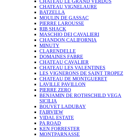
CHATEAU LE GRAND VERDUS
CHATEAU VIGNELAURE
BATZELLA
MOULIN DE GASSAC
PIERRE LAROUSSE
RIB SHACK
MASCHIO DEI CAVALIERI
CHANDON CALIFORNIA
MINUTY
CLARENDELLE
DOMAINES FABRE
CHATEAU CAVALIER
CHATEAU LES VALENTINES
LES VIGNERONS DE SAINT TROPEZ
CHATEAU DE MONTGUERET
LAVILLE PAVILLON
PIERRE ZERO
BENJAMIN DE ROTHSCHILD VEGA
SICILIA
BOUVET LADUBAY
FAIRVIEW
VIDAL ESTATE
PA ROAD
KEN FORRESTER
MONTPARNASSE