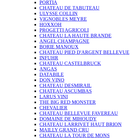
PORTIA
CHATEAU DE TABUTEAU
ULYSSE COLLIN
VIGNOBLES MEYRE
HOXXOH
PROGETTI AGRICOLI
CHATEAU LA HAUTE BRANDE
ANGEL CHAMPAGNE
BORIE MANOUX
CHATEAU PIED D'ARGENT BELLEVUE
INFUHR
CHATEAU CASTELBRUCK
ANGAS
DATABILE
DON VINO
CHATEAU DESMIRAIL
CHATEAU ASCUMBAS
LARUS VINI
THE BIG RED MONSTER
CHEVALIER
CHATEAU BELLEVUE FAVEREAU
DOMAINE DE MIHOUDY
CHATEAU LARRIVET HAUT BRION
MAILLY GRAND CRU
CHATEAU LA TOUR DE MONS