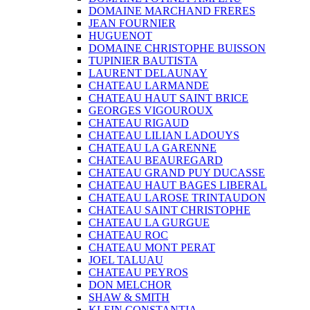
DOMAINE MARCHAND FRERES
JEAN FOURNIER
HUGUENOT
DOMAINE CHRISTOPHE BUISSON
TUPINIER BAUTISTA
LAURENT DELAUNAY
CHATEAU LARMANDE
CHATEAU HAUT SAINT BRICE
GEORGES VIGOUROUX
CHATEAU RIGAUD
CHATEAU LILIAN LADOUYS
CHATEAU LA GARENNE
CHATEAU BEAUREGARD
CHATEAU GRAND PUY DUCASSE
CHATEAU HAUT BAGES LIBERAL
CHATEAU LAROSE TRINTAUDON
CHATEAU SAINT CHRISTOPHE
CHATEAU LA GURGUE
CHATEAU ROC
CHATEAU MONT PERAT
JOEL TALUAU
CHATEAU PEYROS
DON MELCHOR
SHAW & SMITH
KLEIN CONSTANTIA