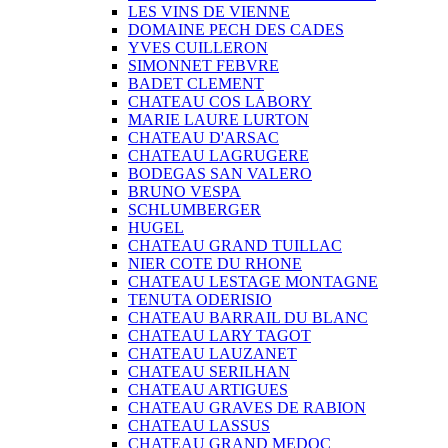
LES VINS DE VIENNE
DOMAINE PECH DES CADES
YVES CUILLERON
SIMONNET FEBVRE
BADET CLEMENT
CHATEAU COS LABORY
MARIE LAURE LURTON
CHATEAU D'ARSAC
CHATEAU LAGRUGERE
BODEGAS SAN VALERO
BRUNO VESPA
SCHLUMBERGER
HUGEL
CHATEAU GRAND TUILLAC
NIER COTE DU RHONE
CHATEAU LESTAGE MONTAGNE
TENUTA ODERISIO
CHATEAU BARRAIL DU BLANC
CHATEAU LARY TAGOT
CHATEAU LAUZANET
CHATEAU SERILHAN
CHATEAU ARTIGUES
CHATEAU GRAVES DE RABION
CHATEAU LASSUS
CHATEAU GRAND MEDOC