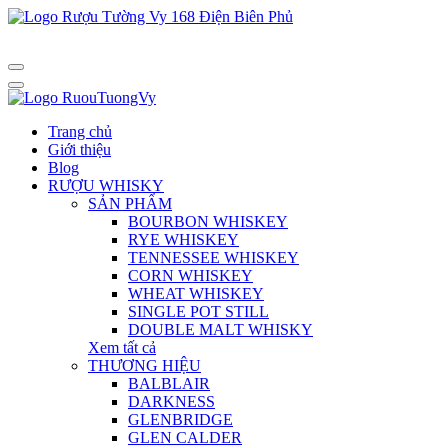
Trang chủ
Giới thiệu
Blog
RƯỢU WHISKY
SẢN PHẨM
BOURBON WHISKEY
RYE WHISKEY
TENNESSEE WHISKEY
CORN WHISKEY
WHEAT WHISKEY
SINGLE POT STILL
DOUBLE MALT WHISKY
Xem tất cả
THƯƠNG HIỆU
BALBLAIR
DARKNESS
GLENBRIDGE
GLEN CALDER