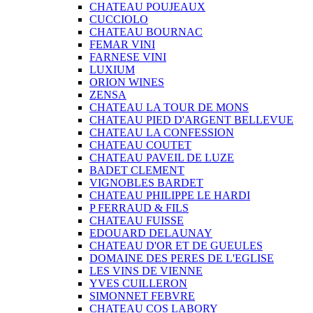
CHATEAU POUJEAUX
CUCCIOLO
CHATEAU BOURNAC
FEMAR VINI
FARNESE VINI
LUXIUM
ORION WINES
ZENSA
CHATEAU LA TOUR DE MONS
CHATEAU PIED D'ARGENT BELLEVUE
CHATEAU LA CONFESSION
CHATEAU COUTET
CHATEAU PAVEIL DE LUZE
BADET CLEMENT
VIGNOBLES BARDET
CHATEAU PHILIPPE LE HARDI
P FERRAUD & FILS
CHATEAU FUISSE
EDOUARD DELAUNAY
CHATEAU D'OR ET DE GUEULES
DOMAINE DES PERES DE L'EGLISE
LES VINS DE VIENNE
YVES CUILLERON
SIMONNET FEBVRE
CHATEAU COS LABORY