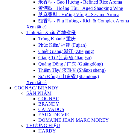
米香型 - Gạo Hương - Refined Rice Aroma
黄酒型 - Hoàng Tửu - Aged Shaoxing Wine
芝麻香型 - Hương Vừng - Sesame Aroma
馥香型 - Phụ Hương - Rich & Complex Aroma
Xem tất cả
Tỉnh Sản Xuất/ 产地省份
Trùng Khánh/ 重庆
Phúc Kiến/ 福建 (Fujian)
Chiết Giang/ 浙江 (Zhejiang)
Giang Tô/ 江苏省 (Jiangsu)
Quảng Đông / 广东 (Guǎngdōng)
Thiểm Tây/ 陝西省 (Shǎnxī sheng)
Sơn Đông / 山东省 (Shāndōng)
Xem tất cả
COGNAC/ BRANDY
SẢN PHẨM
COGNAC
BRANDY
CALVADOS
EAUX DE VIE
DOMAINE JEAN MARC MOREY
THƯƠNG HIỆU
HARDY