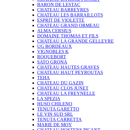
BARON DE LESTAC
CHATEAU BARREYRES
CHATEAU LES BARRAILLOTS
ESPRIT DE VIOLETTE
CHATEAU GRAND ORMEAU
ALMA CERSIUS
DOMAINE THOMAS ET FILS
CHATEAU LA GRANDE GELLEYRE
UG BORDEAUX
VIGNOBLES K
ROQUEBORT
SATO GRONA
CHATEAU HAUTES GRAVES
CHATEAU HAUT PEYROUTAS
TEHA
CHATEAU DU GAZIN
CHATEAU CLOS JUNET
CHATEAU LA FREYNELLE
LA SPEZIA
HUSO CHILENO
TENUTA GARETTO
LE VIN SUD SRL
TENUTA CARRETTA
MARIE DE MOY
CHATEAU HOSTENS PICANT