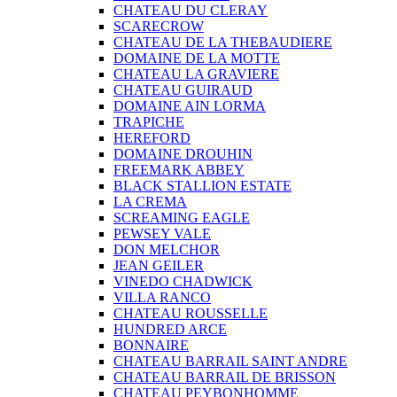
CHATEAU DU CLERAY
SCARECROW
CHATEAU DE LA THEBAUDIERE
DOMAINE DE LA MOTTE
CHATEAU LA GRAVIERE
CHATEAU GUIRAUD
DOMAINE AIN LORMA
TRAPICHE
HEREFORD
DOMAINE DROUHIN
FREEMARK ABBEY
BLACK STALLION ESTATE
LA CREMA
SCREAMING EAGLE
PEWSEY VALE
DON MELCHOR
JEAN GEILER
VINEDO CHADWICK
VILLA RANCO
CHATEAU ROUSSELLE
HUNDRED ARCE
BONNAIRE
CHATEAU BARRAIL SAINT ANDRE
CHATEAU BARRAIL DE BRISSON
CHATEAU PEYBONHOMME