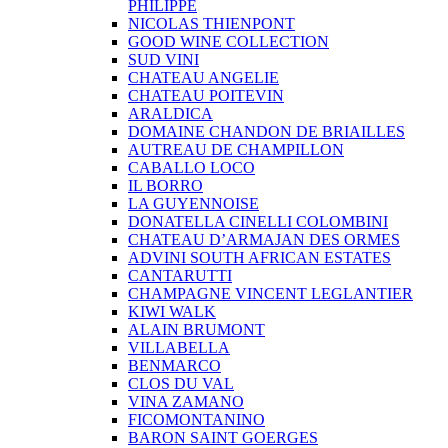
PHILIPPE
NICOLAS THIENPONT
GOOD WINE COLLECTION
SUD VINI
CHATEAU ANGELIE
CHATEAU POITEVIN
ARALDICA
DOMAINE CHANDON DE BRIAILLES
AUTREAU DE CHAMPILLON
CABALLO LOCO
IL BORRO
LA GUYENNOISE
DONATELLA CINELLI COLOMBINI
CHATEAU D’ARMAJAN DES ORMES
ADVINI SOUTH AFRICAN ESTATES
CANTARUTTI
CHAMPAGNE VINCENT LEGLANTIER
KIWI WALK
ALAIN BRUMONT
VILLABELLA
BENMARCO
CLOS DU VAL
VINA ZAMANO
FICOMONTANINO
BARON SAINT GOERGES