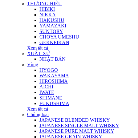
THƯƠNG HIỆU
HIBIKI
NIKKA
HAKUSHU
YAMAZAKI
SUNTORY
CHOYA UMESHU
GEKKEIKAN
Xem tất cả
XUẤT XỨ
NHẬT BẢN
Vùng
HYOGO
WAKAYAMA
HIROSHIMA
AICHI
IWATE
SHIMANE
FUKUSHIMA
Xem tất cả
Chủng loại
JAPANESE BLENDED WHISKY
JAPANESE SINGLE MALT WHISKY
JAPANESE PURE MALT WHISKY
JAPANESE GRAIN WHISKY