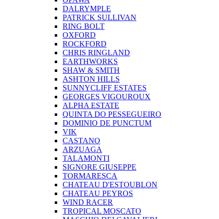
DALRYMPLE
PATRICK SULLIVAN
RING BOLT
OXFORD
ROCKFORD
CHRIS RINGLAND
EARTHWORKS
SHAW & SMITH
ASHTON HILLS
SUNNYCLIFF ESTATES
GEORGES VIGOUROUX
ALPHA ESTATE
QUINTA DO PESSEGUEIRO
DOMINIO DE PUNCTUM
VIK
CASTANO
ARZUAGA
TALAMONTI
SIGNORE GIUSEPPE
TORMARESCA
CHATEAU D'ESTOUBLON
CHATEAU PEYROS
WIND RACER
TROPICAL MOSCATO