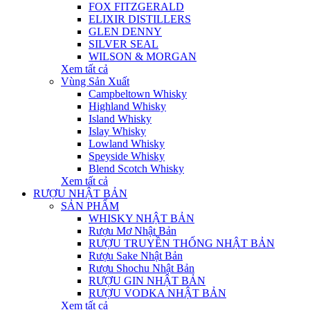
FOX FITZGERALD
ELIXIR DISTILLERS
GLEN DENNY
SILVER SEAL
WILSON & MORGAN
Xem tất cả
Vùng Sản Xuất
Campbeltown Whisky
Highland Whisky
Island Whisky
Islay Whisky
Lowland Whisky
Speyside Whisky
Blend Scotch Whisky
Xem tất cả
RƯỢU NHẬT BẢN
SẢN PHẨM
WHISKY NHẬT BẢN
Rượu Mơ Nhật Bản
RƯỢU TRUYỀN THỐNG NHẬT BẢN
Rượu Sake Nhật Bản
Rượu Shochu Nhật Bản
RƯỢU GIN NHẬT BẢN
RƯỢU VODKA NHẬT BẢN
Xem tất cả