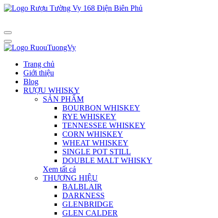
Trang chủ
Giới thiệu
Blog
RƯỢU WHISKY
SẢN PHẨM
BOURBON WHISKEY
RYE WHISKEY
TENNESSEE WHISKEY
CORN WHISKEY
WHEAT WHISKEY
SINGLE POT STILL
DOUBLE MALT WHISKY
Xem tất cả
THƯƠNG HIỆU
BALBLAIR
DARKNESS
GLENBRIDGE
GLEN CALDER