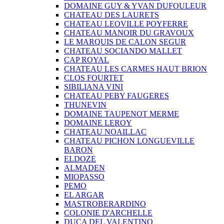
DOMAINE GUY & YVAN DUFOULEUR
CHATEAU DES LAURETS
CHATEAU LEOVILLE POYFERRE
CHATEAU MANOIR DU GRAVOUX
LE MARQUIS DE CALON SEGUR
CHATEAU SOCIANDO MALLET
CAP ROYAL
CHATEAU LES CARMES HAUT BRION
CLOS FOURTET
SIBILIANA VINI
CHATEAU PEBY FAUGERES
THUNEVIN
DOMAINE TAUPENOT MERME
DOMAINE LEROY
CHATEAU NOAILLAC
CHATEAU PICHON LONGUEVILLE
BARON
ELDOZE
ALMADEN
MIOPASSO
PEMO
EL ARGAR
MASTROBERARDINO
COLONIE D'ARCHELLE
DUCA DEL VALENTINO