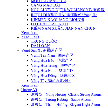
MOUTAI / MAO ĐÀI
CANG MAO ĐÀI
NGŨ LƯƠNG DỊCH/ WULIANGYE/ 五粮液
RƯỢU DƯƠNG HÀ/ 洋河股份/ Yang He
KINMEN KAOLIANG LIQUOR
LÔ CHÂU LÃO KIỆU
KIẾM NAM XUÂN/ JIAN NAN CHUN
Xem tất cả
XUẤT XỨ
TRUNG QUỐC
ĐÀI LOAN
Vùng Sản Xuất/ 酿造产区
Vùng Tây Nam - 西南产区
Vùng Hoa Bắc - 华北产区
Vùng Hoa Trung - 华中产区
Vùng Hoa Nam - 华南产区
Vùng Hoa Đông - 华东地区
Vùng Tây Bắc/ 西北地区
Xem tất cả
Hương Vị
浓香型 - Nồng Hương- Classic Strong Aroma
酱香型 - Tương Hương - Sauce Aroma
清香型 - Thanh Hương- Elegant Light Aroma