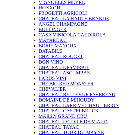
VIGNOBLES MEYRE
HOXXOH
PROGETTI AGRICOLI
CHATEAU LA HAUTE BRANDE
ANGEL CHAMPAGNE
BOLLINGER
CASA VINICOLA CALDIROLA
MAYARDAU
BORIE MANOUX
DATABILE
CHATEAU ROUGET
DON VINO
CHATEAU DESMIRAIL
CHATEAU ASCUMBAS
LARUS VINI
THE BIG RED MONSTER
CHEVALIER
CHATEAU BELLEVUE FAVEREAU
DOMAINE DE MIHOUDY
CHATEAU LARRIVET HAUT BRION
CHATEAU CASTELBRUCK
MAILLY GRAND CRU
CHATEAU I'ETOILE DE VIAUD
CHATEAU TAYAC
CHATEAU TOUR DU MAYNE