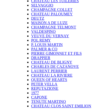
CHATEAU LES TUILERIES
SELVAGGIO
CHAMPAGNE COLLET
CHATEAU PALOUMEY
DEUTZ
MAISON A DE LUZE
CHAMPAGNE TELMONT
VALDESPINO
VEUVE DU VERNAY
POL REMY
P. LOUIS MARTIN
PALMER & CO
PIERRE GIMONNET ET FILS
DRAPPIER
CHATEAU DE BLIGNY
CHARLES DE CAZANOVE
LAURENT PERRIER
CHATEAU LA RIVIERE
QUEEN OF HEARTS
PETER VELLA
REPUTAZIONE
1977
CAPONE
TENUTE MARTINO
CHATEAU CLOS SAINT EMILION