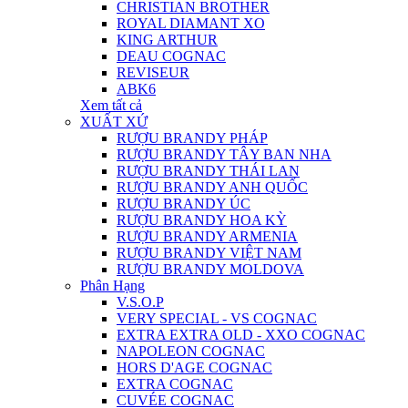
CHRISTIAN BROTHER
ROYAL DIAMANT XO
KING ARTHUR
DEAU COGNAC
REVISEUR
ABK6
Xem tất cả
XUẤT XỨ
RƯỢU BRANDY PHÁP
RƯỢU BRANDY TÂY BAN NHA
RƯỢU BRANDY THÁI LAN
RƯỢU BRANDY ANH QUỐC
RƯỢU BRANDY ÚC
RƯỢU BRANDY HOA KỲ
RƯỢU BRANDY ARMENIA
RƯỢU BRANDY VIỆT NAM
RƯỢU BRANDY MOLDOVA
Phân Hạng
V.S.O.P
VERY SPECIAL - VS COGNAC
EXTRA EXTRA OLD - XXO COGNAC
NAPOLEON COGNAC
HORS D'AGE COGNAC
EXTRA COGNAC
CUVÉE COGNAC