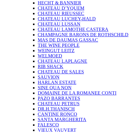
HECHT & BANNIER
CHATEAU D’YQUEM
CHATEAU RIEUSSEC
CHATEAU LUCHEY-HALD
CHATEAU LUSSAN
CHATEAU LAMOTHE CASTERA
CHAMPAGNE BARONS DE ROTHSCHILD
MAS DE DAUMAS GASSAC
THE WINE PEOPLE
WEINGUT LEITZ
WELMOED
CHATEAU LAPLAGNE
RIB SHACK
CHATEAU DE SALES
SAUVION
HARLAN ESTATE
SINE QUA NON
DOMAINE DE LA ROMANEE CONTI
PAZO BARRANTES
CHATEAU PETRUS
DR.H.THANISCH
CANTINE RONCO
SANTA MARGHERITA
FALESCO
VIEUX VAUVERT