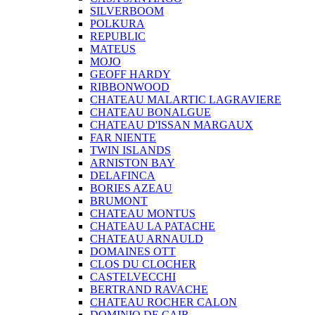
SILVERBOOM
POLKURA
REPUBLIC
MATEUS
MOJO
GEOFF HARDY
RIBBONWOOD
CHATEAU MALARTIC LAGRAVIERE
CHATEAU BONALGUE
CHATEAU D'ISSAN MARGAUX
FAR NIENTE
TWIN ISLANDS
ARNISTON BAY
DELAFINCA
BORIES AZEAU
BRUMONT
CHATEAU MONTUS
CHATEAU LA PATACHE
CHATEAU ARNAULD
DOMAINES OTT
CLOS DU CLOCHER
CASTELVECCHI
BERTRAND RAVACHE
CHATEAU ROCHER CALON
DOMINIO DE CAIR