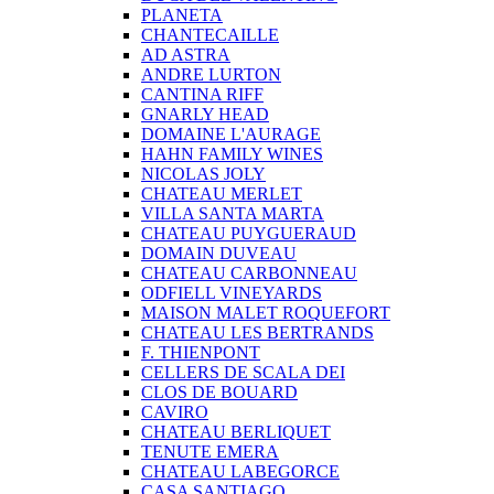
PLANETA
CHANTECAILLE
AD ASTRA
ANDRE LURTON
CANTINA RIFF
GNARLY HEAD
DOMAINE L'AURAGE
HAHN FAMILY WINES
NICOLAS JOLY
CHATEAU MERLET
VILLA SANTA MARTA
CHATEAU PUYGUERAUD
DOMAIN DUVEAU
CHATEAU CARBONNEAU
ODFIELL VINEYARDS
MAISON MALET ROQUEFORT
CHATEAU LES BERTRANDS
F. THIENPONT
CELLERS DE SCALA DEI
CLOS DE BOUARD
CAVIRO
CHATEAU BERLIQUET
TENUTE EMERA
CHATEAU LABEGORCE
CASA SANTIAGO