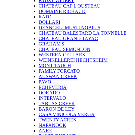
FAUST WINERY
CHATEAU CAP L'OUSTEAU
DOMAINE RICHAUD
RATO
DOLLARI
DEANGELI MUSTI NOBILIS
CHATEAU BALESTARD LA TONNELLE
CHATEAU GRAND TAYAC
GRAHAM'S
CHATEAU SEMONLON
WESTERN CELLARS
WEINKELLEREI HECHTSHEIM
MONT TAUCH
FAMILY FORCATO
AUSWAN CREEK
PAVO
ECHEVERIA
DORADO
INTERVALO
TABLAS CREEK
BARON DE LEY
CASA VINICOLA VERGA
TWENTY ACRES
NAPANOOK
ANRE