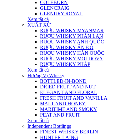
COLEBURN
GLENCRAIG
GLENURY ROYAL
Xem tất cả
XUẤT XỨ
RƯỢU WHISKY MYANMAR
RƯỢU WHISKY PHẦN LAN
RƯỢU WHISKY ANH QUỐC
RƯỢU WHISKY ẤN ĐỘ
RƯỢU WHISKY HÀN QUỐC
RƯỢU WHISKY MOLDOVA
RƯỢU WHISKY PHÁP
Xem tất cả
Hương Vị Whisky
BOTTLED-IN-BOND
DRIED FRUIT AND NUT
ELEGANT AND FLORAL
FRESH FRUIT AND VANILLA
MALT AND HONEY
MARITIME AND SMOKY
PEAT AND FRUIT
Xem tất cả
Independent Bottlings
FINEST WHISKY BERLIN
HUNTER LAING