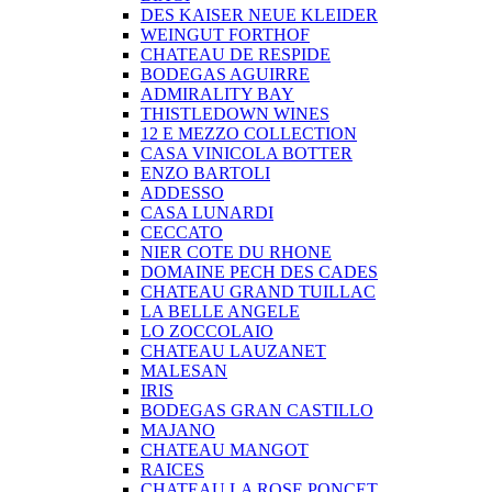
DES KAISER NEUE KLEIDER
WEINGUT FORTHOF
CHATEAU DE RESPIDE
BODEGAS AGUIRRE
ADMIRALITY BAY
THISTLEDOWN WINES
12 E MEZZO COLLECTION
CASA VINICOLA BOTTER
ENZO BARTOLI
ADDESSO
CASA LUNARDI
CECCATO
NIER COTE DU RHONE
DOMAINE PECH DES CADES
CHATEAU GRAND TUILLAC
LA BELLE ANGELE
LO ZOCCOLAIO
CHATEAU LAUZANET
MALESAN
IRIS
BODEGAS GRAN CASTILLO
MAJANO
CHATEAU MANGOT
RAICES
CHATEAU LA ROSE PONCET