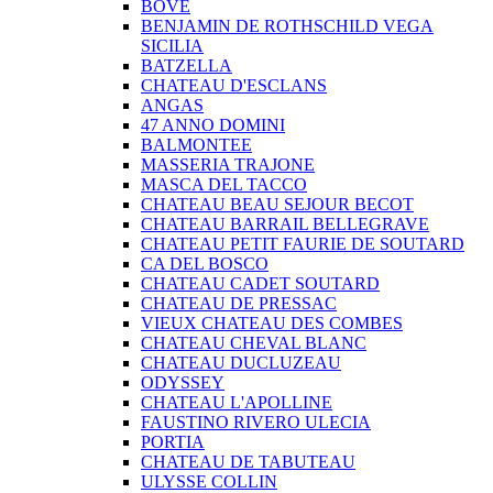
BOVE
BENJAMIN DE ROTHSCHILD VEGA
SICILIA
BATZELLA
CHATEAU D'ESCLANS
ANGAS
47 ANNO DOMINI
BALMONTEE
MASSERIA TRAJONE
MASCA DEL TACCO
CHATEAU BEAU SEJOUR BECOT
CHATEAU BARRAIL BELLEGRAVE
CHATEAU PETIT FAURIE DE SOUTARD
CA DEL BOSCO
CHATEAU CADET SOUTARD
CHATEAU DE PRESSAC
VIEUX CHATEAU DES COMBES
CHATEAU CHEVAL BLANC
CHATEAU DUCLUZEAU
ODYSSEY
CHATEAU L'APOLLINE
FAUSTINO RIVERO ULECIA
PORTIA
CHATEAU DE TABUTEAU
ULYSSE COLLIN