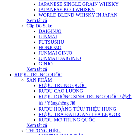
JAPANESE SINGLE GRAIN WHISKY
JAPANESE KOJI WHISKY
WORLD BLEND WHISKY IN JAPAN
Xem tất cả
Cấp Độ Sake
DAIGINJO
JUNMAI
FUTSUSHU
HONJOZO
JUNMAI GINJO
JUNMAI DAIGINJO
GINJO
Xem tất cả
RƯỢU TRUNG QUỐC
SẢN PHẨM
RƯỢU TRUNG QUỐC
RƯỢU CAO LƯƠNG
RƯỢU DƯỠNG SINH TRUNG QUỐC / 养生
酒 / Yǎngshēng Jiǔ
RƯỢU HOÀNG TỬU/ THIỆU HƯNG
RƯỢU TRÀ ĐÀI LOAN/ TEA LIQUOR
RƯỢU MƠ TRUNG QUỐC
Xem tất cả
THƯƠNG HIỆU