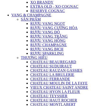
XO BRANDY
EXTRA OLD - XO COGNAC
RESERVE COGNAC
VANG & CHAMPAGNE
SẢN PHẨM
RƯỢU VANG NGỌT
RƯỢU VANG CƯỜNG HÓA
RƯỢU VANG ĐỎ
RƯỢU VANG TRẮNG
RƯỢU VANG HỒNG
RƯỢU CHAMPAGNE
RƯỢU VANG BỊCH
RƯỢU SPARKLING
THƯƠNG HIỆU
CHATEAU BEAUREGARD
CHATEAU SUDUIRAUT
CHATEAU RAUZAN GASSIES
CHATEAU LA BRULERIE
CHATEAU FERRANDE
CHATEAU MOULIN DE LA FAYE
VIEUX CHATEAU SAINT ANDRE
CHATEAU HYON LA FLEUR
CHATEAU TEYSSIER
CHATEAU HAUT ROCHER
CHATEAU MONTLABERT