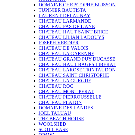
DOMAINE CHRISTOPHE BUISSON
TUPINIER BAUTISTA
LAURENT DELAUNAY
CHATEAU LARMANDE
CHATEAU PAS DE L'ANE
CHATEAU HAUT SAINT BRICE
CHATEAU LILIAN LADOUYS
JOSEPH VERDIER
CHATEAU DE VALOIS
CHATEAU LA GARENNE
CHATEAU GRAND PUY DUCASSE
CHATEAU HAUT BAGES LIBERAL
CHATEAU LAROSE TRINTAUDON
CHATEAU SAINT CHRISTOPHE
CHATEAU LA GURGUE
CHATEAU ROC
CHATEAU MONT PERAT
CHATEAU PIERROUSSELLE
CHATEAU PLATON
DOMAINE DES LANDES
JOEL TALUAU
THE BEACH HOUSE
WOOLSHED
SCOTT BASE
OPAWA