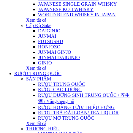
JAPANESE SINGLE GRAIN WHISKY
JAPANESE KOJI WHISKY
WORLD BLEND WHISKY IN JAPAN
Xem tất cả
Cấp Độ Sake
DAIGINJO
JUNMAI
FUTSUSHU
HONJOZO
JUNMAI GINJO
JUNMAI DAIGINJO
GINJO
Xem tất cả
RƯỢU TRUNG QUỐC
SẢN PHẨM
RƯỢU TRUNG QUỐC
RƯỢU CAO LƯƠNG
RƯỢU DƯỠNG SINH TRUNG QUỐC / 养生
酒 / Yǎngshēng Jiǔ
RƯỢU HOÀNG TỬU/ THIỆU HƯNG
RƯỢU TRÀ ĐÀI LOAN/ TEA LIQUOR
RƯỢU MƠ TRUNG QUỐC
Xem tất cả
THƯƠNG HIỆU