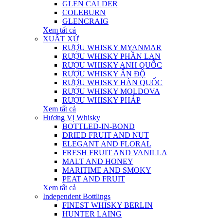
GLEN CALDER
COLEBURN
GLENCRAIG
Xem tất cả
XUẤT XỨ
RƯỢU WHISKY MYANMAR
RƯỢU WHISKY PHẦN LAN
RƯỢU WHISKY ANH QUỐC
RƯỢU WHISKY ẤN ĐỘ
RƯỢU WHISKY HÀN QUỐC
RƯỢU WHISKY MOLDOVA
RƯỢU WHISKY PHÁP
Xem tất cả
Hương Vị Whisky
BOTTLED-IN-BOND
DRIED FRUIT AND NUT
ELEGANT AND FLORAL
FRESH FRUIT AND VANILLA
MALT AND HONEY
MARITIME AND SMOKY
PEAT AND FRUIT
Xem tất cả
Independent Bottlings
FINEST WHISKY BERLIN
HUNTER LAING