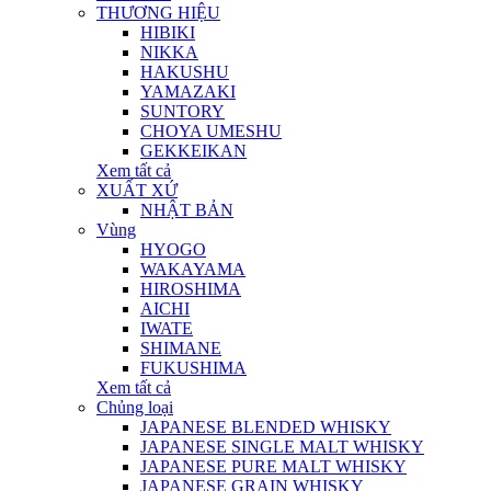
THƯƠNG HIỆU
HIBIKI
NIKKA
HAKUSHU
YAMAZAKI
SUNTORY
CHOYA UMESHU
GEKKEIKAN
Xem tất cả
XUẤT XỨ
NHẬT BẢN
Vùng
HYOGO
WAKAYAMA
HIROSHIMA
AICHI
IWATE
SHIMANE
FUKUSHIMA
Xem tất cả
Chủng loại
JAPANESE BLENDED WHISKY
JAPANESE SINGLE MALT WHISKY
JAPANESE PURE MALT WHISKY
JAPANESE GRAIN WHISKY