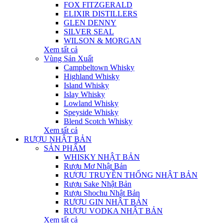
FOX FITZGERALD
ELIXIR DISTILLERS
GLEN DENNY
SILVER SEAL
WILSON & MORGAN
Xem tất cả
Vùng Sản Xuất
Campbeltown Whisky
Highland Whisky
Island Whisky
Islay Whisky
Lowland Whisky
Speyside Whisky
Blend Scotch Whisky
Xem tất cả
RƯỢU NHẬT BẢN
SẢN PHẨM
WHISKY NHẬT BẢN
Rượu Mơ Nhật Bản
RƯỢU TRUYỀN THỐNG NHẬT BẢN
Rượu Sake Nhật Bản
Rượu Shochu Nhật Bản
RƯỢU GIN NHẬT BẢN
RƯỢU VODKA NHẬT BẢN
Xem tất cả