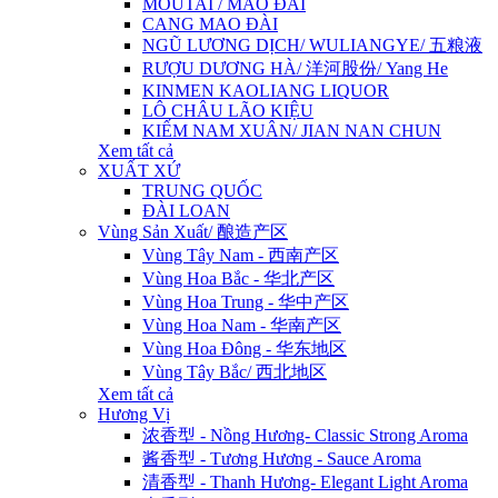
MOUTAI / MAO ĐÀI
CANG MAO ĐÀI
NGŨ LƯƠNG DỊCH/ WULIANGYE/ 五粮液
RƯỢU DƯƠNG HÀ/ 洋河股份/ Yang He
KINMEN KAOLIANG LIQUOR
LÔ CHÂU LÃO KIỆU
KIẾM NAM XUÂN/ JIAN NAN CHUN
Xem tất cả
XUẤT XỨ
TRUNG QUỐC
ĐÀI LOAN
Vùng Sản Xuất/ 酿造产区
Vùng Tây Nam - 西南产区
Vùng Hoa Bắc - 华北产区
Vùng Hoa Trung - 华中产区
Vùng Hoa Nam - 华南产区
Vùng Hoa Đông - 华东地区
Vùng Tây Bắc/ 西北地区
Xem tất cả
Hương Vị
浓香型 - Nồng Hương- Classic Strong Aroma
酱香型 - Tương Hương - Sauce Aroma
清香型 - Thanh Hương- Elegant Light Aroma