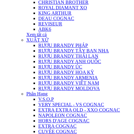
CHRISTIAN BROTHER
ROYAL DIAMANT XO
KING ARTHUR
DEAU COGNAC
REVISEUR
ABK6
Xem tất cả
XUẤT XỨ
RƯỢU BRANDY PHÁP
RƯỢU BRANDY TÂY BAN NHA
RƯỢU BRANDY THÁI LAN
RƯỢU BRANDY ANH QUỐC
RƯỢU BRANDY ÚC
RƯỢU BRANDY HOA KỲ
RƯỢU BRANDY ARMENIA
RƯỢU BRANDY VIỆT NAM
RƯỢU BRANDY MOLDOVA
Phân Hạng
V.S.O.P
VERY SPECIAL - VS COGNAC
EXTRA EXTRA OLD - XXO COGNAC
NAPOLEON COGNAC
HORS D'AGE COGNAC
EXTRA COGNAC
CUVÉE COGNAC