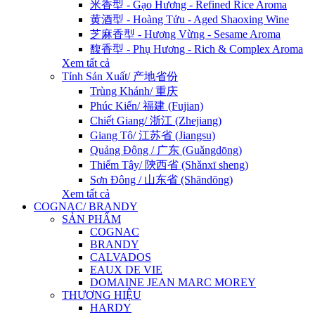
米香型 - Gạo Hương - Refined Rice Aroma
黄酒型 - Hoàng Tửu - Aged Shaoxing Wine
芝麻香型 - Hương Vừng - Sesame Aroma
馥香型 - Phụ Hương - Rich & Complex Aroma
Xem tất cả
Tỉnh Sản Xuất/ 产地省份
Trùng Khánh/ 重庆
Phúc Kiến/ 福建 (Fujian)
Chiết Giang/ 浙江 (Zhejiang)
Giang Tô/ 江苏省 (Jiangsu)
Quảng Đông / 广东 (Guǎngdōng)
Thiểm Tây/ 陝西省 (Shǎnxī sheng)
Sơn Đông / 山东省 (Shāndōng)
Xem tất cả
COGNAC/ BRANDY
SẢN PHẨM
COGNAC
BRANDY
CALVADOS
EAUX DE VIE
DOMAINE JEAN MARC MOREY
THƯƠNG HIỆU
HARDY