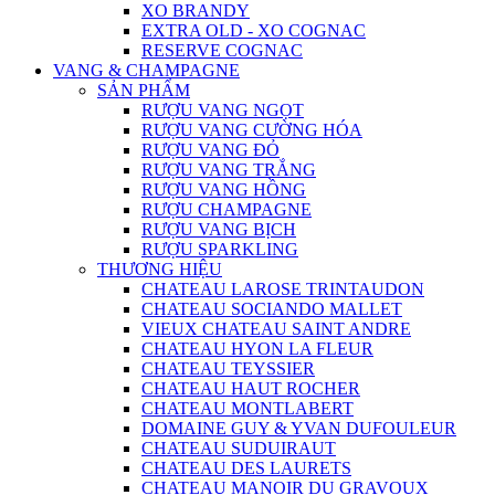
XO BRANDY
EXTRA OLD - XO COGNAC
RESERVE COGNAC
VANG & CHAMPAGNE
SẢN PHẨM
RƯỢU VANG NGỌT
RƯỢU VANG CƯỜNG HÓA
RƯỢU VANG ĐỎ
RƯỢU VANG TRẮNG
RƯỢU VANG HỒNG
RƯỢU CHAMPAGNE
RƯỢU VANG BỊCH
RƯỢU SPARKLING
THƯƠNG HIỆU
CHATEAU LAROSE TRINTAUDON
CHATEAU SOCIANDO MALLET
VIEUX CHATEAU SAINT ANDRE
CHATEAU HYON LA FLEUR
CHATEAU TEYSSIER
CHATEAU HAUT ROCHER
CHATEAU MONTLABERT
DOMAINE GUY & YVAN DUFOULEUR
CHATEAU SUDUIRAUT
CHATEAU DES LAURETS
CHATEAU MANOIR DU GRAVOUX