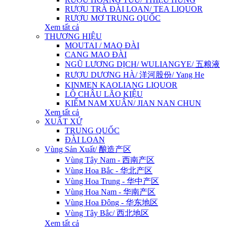
RƯỢU TRÀ ĐÀI LOAN/ TEA LIQUOR
RƯỢU MƠ TRUNG QUỐC
Xem tất cả
THƯƠNG HIỆU
MOUTAI / MAO ĐÀI
CANG MAO ĐÀI
NGŨ LƯƠNG DỊCH/ WULIANGYE/ 五粮液
RƯỢU DƯƠNG HÀ/ 洋河股份/ Yang He
KINMEN KAOLIANG LIQUOR
LÔ CHÂU LÃO KIỆU
KIẾM NAM XUÂN/ JIAN NAN CHUN
Xem tất cả
XUẤT XỨ
TRUNG QUỐC
ĐÀI LOAN
Vùng Sản Xuất/ 酿造产区
Vùng Tây Nam - 西南产区
Vùng Hoa Bắc - 华北产区
Vùng Hoa Trung - 华中产区
Vùng Hoa Nam - 华南产区
Vùng Hoa Đông - 华东地区
Vùng Tây Bắc/ 西北地区
Xem tất cả