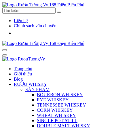
Liên hệ
Chính sách vận chuyển
Trang chủ
Giới thiệu
Blog
RƯỢU WHISKY
SẢN PHẨM
BOURBON WHISKEY
RYE WHISKEY
TENNESSEE WHISKEY
CORN WHISKEY
WHEAT WHISKEY
SINGLE POT STILL
DOUBLE MALT WHISKY