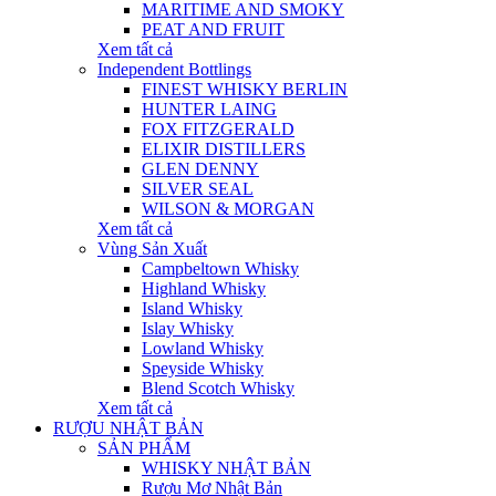
MARITIME AND SMOKY
PEAT AND FRUIT
Xem tất cả
Independent Bottlings
FINEST WHISKY BERLIN
HUNTER LAING
FOX FITZGERALD
ELIXIR DISTILLERS
GLEN DENNY
SILVER SEAL
WILSON & MORGAN
Xem tất cả
Vùng Sản Xuất
Campbeltown Whisky
Highland Whisky
Island Whisky
Islay Whisky
Lowland Whisky
Speyside Whisky
Blend Scotch Whisky
Xem tất cả
RƯỢU NHẬT BẢN
SẢN PHẨM
WHISKY NHẬT BẢN
Rượu Mơ Nhật Bản