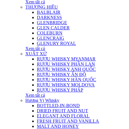
Xem tất cả
THƯƠNG HIỆU
BALBLAIR
DARKNESS
GLENBRIDGE
GLEN CALDER
COLEBURN
GLENCRAIG
GLENURY ROYAL
Xem tất cả
XUẤT XỨ
RƯỢU WHISKY MYANMAR
RƯỢU WHISKY PHẦN LAN
RƯỢU WHISKY ANH QUỐC
RƯỢU WHISKY ẤN ĐỘ
RƯỢU WHISKY HÀN QUỐC
RƯỢU WHISKY MOLDOVA
RƯỢU WHISKY PHÁP
Xem tất cả
Hương Vị Whisky
BOTTLED-IN-BOND
DRIED FRUIT AND NUT
ELEGANT AND FLORAL
FRESH FRUIT AND VANILLA
MALT AND HONEY