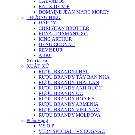
CALVADOS
EAUX DE VIE
DOMAINE JEAN MARC MOREY
THƯƠNG HIỆU
HARDY
CHRISTIAN BROTHER
ROYAL DIAMANT XO
KING ARTHUR
DEAU COGNAC
REVISEUR
ABK6
Xem tất cả
XUẤT XỨ
RƯỢU BRANDY PHÁP
RƯỢU BRANDY TÂY BAN NHA
RƯỢU BRANDY THÁI LAN
RƯỢU BRANDY ANH QUỐC
RƯỢU BRANDY ÚC
RƯỢU BRANDY HOA KỲ
RƯỢU BRANDY ARMENIA
RƯỢU BRANDY VIỆT NAM
RƯỢU BRANDY MOLDOVA
Phân Hạng
V.S.O.P
VERY SPECIAL - VS COGNAC