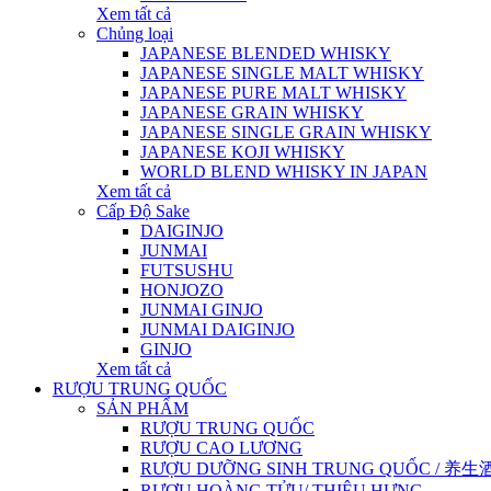
Xem tất cả
Chủng loại
JAPANESE BLENDED WHISKY
JAPANESE SINGLE MALT WHISKY
JAPANESE PURE MALT WHISKY
JAPANESE GRAIN WHISKY
JAPANESE SINGLE GRAIN WHISKY
JAPANESE KOJI WHISKY
WORLD BLEND WHISKY IN JAPAN
Xem tất cả
Cấp Độ Sake
DAIGINJO
JUNMAI
FUTSUSHU
HONJOZO
JUNMAI GINJO
JUNMAI DAIGINJO
GINJO
Xem tất cả
RƯỢU TRUNG QUỐC
SẢN PHẨM
RƯỢU TRUNG QUỐC
RƯỢU CAO LƯƠNG
RƯỢU DƯỠNG SINH TRUNG QUỐC / 养生酒 / 
RƯỢU HOÀNG TỬU/ THIỆU HƯNG