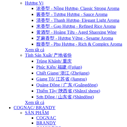
Hương Vị
浓香型 - Nồng Hương- Classic Strong Aroma
酱香型 - Tương Hương - Sauce Aroma
清香型 - Thanh Hương- Elegant Light Aroma
米香型 - Gạo Hương - Refined Rice Aroma
黄酒型 - Hoàng Tửu - Aged Shaoxing Wine
芝麻香型 - Hương Vừng - Sesame Aroma
馥香型 - Phụ Hương - Rich & Complex Aroma
Xem tất cả
Tỉnh Sản Xuất/ 产地省份
Trùng Khánh/ 重庆
Phúc Kiến/ 福建 (Fujian)
Chiết Giang/ 浙江 (Zhejiang)
Giang Tô/ 江苏省 (Jiangsu)
Quảng Đông / 广东 (Guǎngdōng)
Thiểm Tây/ 陝西省 (Shǎnxī sheng)
Sơn Đông / 山东省 (Shāndōng)
Xem tất cả
COGNAC/ BRANDY
SẢN PHẨM
COGNAC
BRANDY