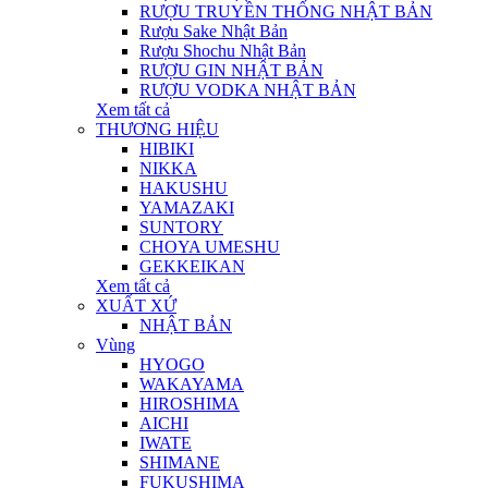
RƯỢU TRUYỀN THỐNG NHẬT BẢN
Rượu Sake Nhật Bản
Rượu Shochu Nhật Bản
RƯỢU GIN NHẬT BẢN
RƯỢU VODKA NHẬT BẢN
Xem tất cả
THƯƠNG HIỆU
HIBIKI
NIKKA
HAKUSHU
YAMAZAKI
SUNTORY
CHOYA UMESHU
GEKKEIKAN
Xem tất cả
XUẤT XỨ
NHẬT BẢN
Vùng
HYOGO
WAKAYAMA
HIROSHIMA
AICHI
IWATE
SHIMANE
FUKUSHIMA