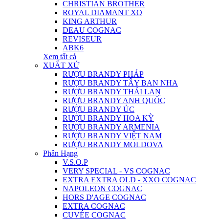
CHRISTIAN BROTHER
ROYAL DIAMANT XO
KING ARTHUR
DEAU COGNAC
REVISEUR
ABK6
Xem tất cả
XUẤT XỨ
RƯỢU BRANDY PHÁP
RƯỢU BRANDY TÂY BAN NHA
RƯỢU BRANDY THÁI LAN
RƯỢU BRANDY ANH QUỐC
RƯỢU BRANDY ÚC
RƯỢU BRANDY HOA KỲ
RƯỢU BRANDY ARMENIA
RƯỢU BRANDY VIỆT NAM
RƯỢU BRANDY MOLDOVA
Phân Hạng
V.S.O.P
VERY SPECIAL - VS COGNAC
EXTRA EXTRA OLD - XXO COGNAC
NAPOLEON COGNAC
HORS D'AGE COGNAC
EXTRA COGNAC
CUVÉE COGNAC