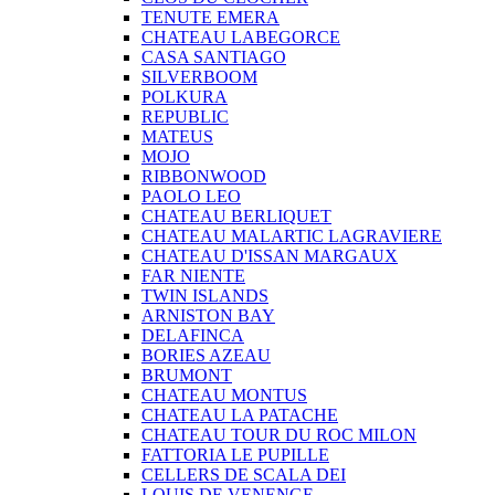
TENUTE EMERA
CHATEAU LABEGORCE
CASA SANTIAGO
SILVERBOOM
POLKURA
REPUBLIC
MATEUS
MOJO
RIBBONWOOD
PAOLO LEO
CHATEAU BERLIQUET
CHATEAU MALARTIC LAGRAVIERE
CHATEAU D'ISSAN MARGAUX
FAR NIENTE
TWIN ISLANDS
ARNISTON BAY
DELAFINCA
BORIES AZEAU
BRUMONT
CHATEAU MONTUS
CHATEAU LA PATACHE
CHATEAU TOUR DU ROC MILON
FATTORIA LE PUPILLE
CELLERS DE SCALA DEI
LOUIS DE VENENGE