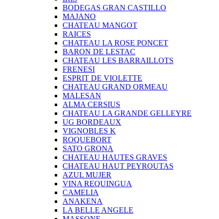
BODEGAS GRAN CASTILLO
MAJANO
CHATEAU MANGOT
RAICES
CHATEAU LA ROSE PONCET
BARON DE LESTAC
CHATEAU LES BARRAILLOTS
FRENESI
ESPRIT DE VIOLETTE
CHATEAU GRAND ORMEAU
MALESAN
ALMA CERSIUS
CHATEAU LA GRANDE GELLEYRE
UG BORDEAUX
VIGNOBLES K
ROQUEBORT
SATO GRONA
CHATEAU HAUTES GRAVES
CHATEAU HAUT PEYROUTAS
AZUL MUJER
VINA REQUINGUA
CAMELIA
ANAKENA
LA BELLE ANGELE
MASSONE