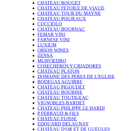
CHATEAU ROUGET
CHATEAU I'ETOILE DE VIAUD
CHATEAU TOUR DU MAYNE
CHATEAU POUJEAUX
CUCCIOLO
CHATEAU BOURNAC
FEMAR VINI
FARNESE VINI
LUXIUM
ORION WINES
ZENSA
MURVIEDRO
COSECHEROS Y CRIADORES
CHATEAU PLATON
DOMAINE DES PERES DE L'EGLISE
BODEGAS AGUIRRE
CHATEAU PIGOUDET
CHATEAU ROUBINE
CHATEAU TOUTIGEAC
VIGNOBLES BARDET
CHATEAU PHILIPPE LE HARDI
P FERRAUD & FILS
CHATEAU FUISSE
EDOUARD DELAUNAY
CHATEAU D'OR ET DE GUEULES