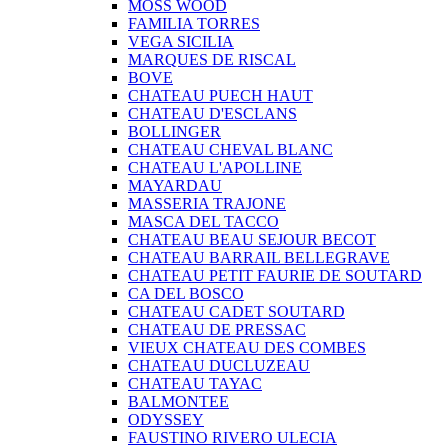
MOSS WOOD
FAMILIA TORRES
VEGA SICILIA
MARQUES DE RISCAL
BOVE
CHATEAU PUECH HAUT
CHATEAU D'ESCLANS
BOLLINGER
CHATEAU CHEVAL BLANC
CHATEAU L'APOLLINE
MAYARDAU
MASSERIA TRAJONE
MASCA DEL TACCO
CHATEAU BEAU SEJOUR BECOT
CHATEAU BARRAIL BELLEGRAVE
CHATEAU PETIT FAURIE DE SOUTARD
CA DEL BOSCO
CHATEAU CADET SOUTARD
CHATEAU DE PRESSAC
VIEUX CHATEAU DES COMBES
CHATEAU DUCLUZEAU
CHATEAU TAYAC
BALMONTEE
ODYSSEY
FAUSTINO RIVERO ULECIA