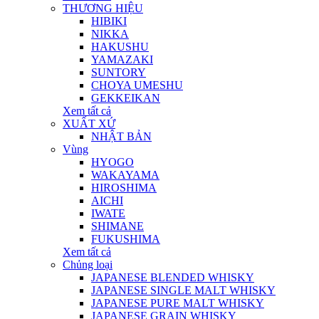
THƯƠNG HIỆU
HIBIKI
NIKKA
HAKUSHU
YAMAZAKI
SUNTORY
CHOYA UMESHU
GEKKEIKAN
Xem tất cả
XUẤT XỨ
NHẬT BẢN
Vùng
HYOGO
WAKAYAMA
HIROSHIMA
AICHI
IWATE
SHIMANE
FUKUSHIMA
Xem tất cả
Chủng loại
JAPANESE BLENDED WHISKY
JAPANESE SINGLE MALT WHISKY
JAPANESE PURE MALT WHISKY
JAPANESE GRAIN WHISKY