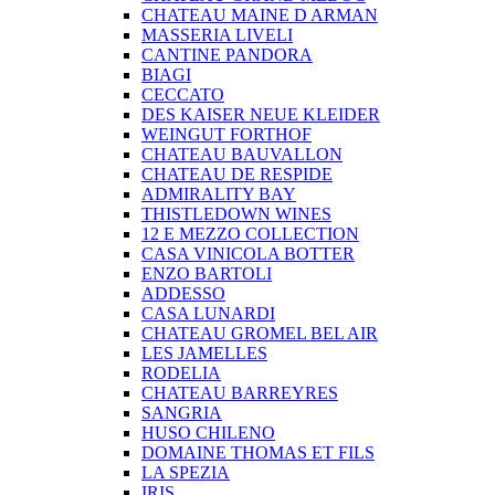
CHATEAU MAINE D ARMAN
MASSERIA LIVELI
CANTINE PANDORA
BIAGI
CECCATO
DES KAISER NEUE KLEIDER
WEINGUT FORTHOF
CHATEAU BAUVALLON
CHATEAU DE RESPIDE
ADMIRALITY BAY
THISTLEDOWN WINES
12 E MEZZO COLLECTION
CASA VINICOLA BOTTER
ENZO BARTOLI
ADDESSO
CASA LUNARDI
CHATEAU GROMEL BEL AIR
LES JAMELLES
RODELIA
CHATEAU BARREYRES
SANGRIA
HUSO CHILENO
DOMAINE THOMAS ET FILS
LA SPEZIA
IRIS