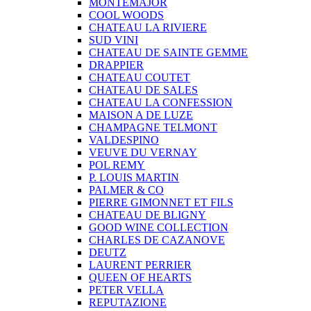
MONTEMAJOR
COOL WOODS
CHATEAU LA RIVIERE
SUD VINI
CHATEAU DE SAINTE GEMME
DRAPPIER
CHATEAU COUTET
CHATEAU DE SALES
CHATEAU LA CONFESSION
MAISON A DE LUZE
CHAMPAGNE TELMONT
VALDESPINO
VEUVE DU VERNAY
POL REMY
P. LOUIS MARTIN
PALMER & CO
PIERRE GIMONNET ET FILS
CHATEAU DE BLIGNY
GOOD WINE COLLECTION
CHARLES DE CAZANOVE
DEUTZ
LAURENT PERRIER
QUEEN OF HEARTS
PETER VELLA
REPUTAZIONE