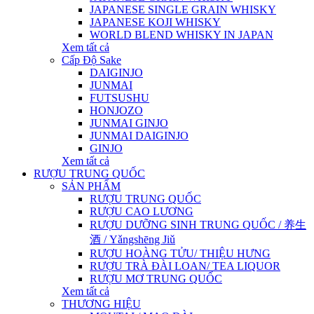
JAPANESE SINGLE GRAIN WHISKY
JAPANESE KOJI WHISKY
WORLD BLEND WHISKY IN JAPAN
Xem tất cả
Cấp Độ Sake
DAIGINJO
JUNMAI
FUTSUSHU
HONJOZO
JUNMAI GINJO
JUNMAI DAIGINJO
GINJO
Xem tất cả
RƯỢU TRUNG QUỐC
SẢN PHẨM
RƯỢU TRUNG QUỐC
RƯỢU CAO LƯƠNG
RƯỢU DƯỠNG SINH TRUNG QUỐC / 养生
酒 / Yǎngshēng Jiǔ
RƯỢU HOÀNG TỬU/ THIỆU HƯNG
RƯỢU TRÀ ĐÀI LOAN/ TEA LIQUOR
RƯỢU MƠ TRUNG QUỐC
Xem tất cả
THƯƠNG HIỆU