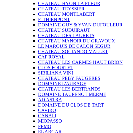
CHATEAU HYON LA FLEUR
CHATEAU TEYSSIER
CHATEAU MONTLABERT
F. THIENPONT
DOMAINE GUY & YVAN DUFOULEUR
CHATEAU SUDUIRAUT
CHATEAU DES LAURETS
CHATEAU MANOIR DU GRAVOUX
LE MARQUIS DE CALON SEGUR
CHATEAU SOCIANDO MALLET
CAP ROYAL
CHATEAU LES CARMES HAUT BRION
CLOS FOURTET
SIBILIANA VINI
CHATEAU PEBY FAUGERES
DOMAINE L'AURAGE
CHATEAU LES BERTRANDS
DOMAINE TAUPENOT MERME
AD ASTRA
DOMAINE DU CLOS DE TART
CAVIRO
CANAPI
MIOPASSO
PEMO
EL ARGAR