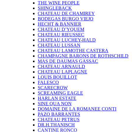
THE WINE PEOPLE
SHINGLEBACK
CHATEAU DE CHAMIREY
BODEGAS BURGO VIEJO
HECHT & BANNIER
CHATEAU D’YQUEM
CHATEAU RIEUSSEC
CHATEAU LUCHEY-HALD
CHATEAU LUSSAN
CHATEAU LAMOTHE CASTERA
CHAMPAGNE BARONS DE ROTHSCHILD
MAS DE DAUMAS GASSAC
CHATEAU ARNAULD
CHATEAU LAPLAGNE
LOUIS BOUILLOT
FALESCO
SCARECROW
SCREAMING EAGLE
HARLAN ESTATE
SINE QUA NON
DOMAINE DE LA ROMANEE CONTI
PAZO BARRANTES
CHATEAU PETRUS
DR.H.THANISCH
CANTINE RONCO