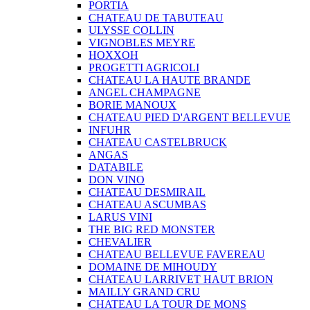
PORTIA
CHATEAU DE TABUTEAU
ULYSSE COLLIN
VIGNOBLES MEYRE
HOXXOH
PROGETTI AGRICOLI
CHATEAU LA HAUTE BRANDE
ANGEL CHAMPAGNE
BORIE MANOUX
CHATEAU PIED D'ARGENT BELLEVUE
INFUHR
CHATEAU CASTELBRUCK
ANGAS
DATABILE
DON VINO
CHATEAU DESMIRAIL
CHATEAU ASCUMBAS
LARUS VINI
THE BIG RED MONSTER
CHEVALIER
CHATEAU BELLEVUE FAVEREAU
DOMAINE DE MIHOUDY
CHATEAU LARRIVET HAUT BRION
MAILLY GRAND CRU
CHATEAU LA TOUR DE MONS