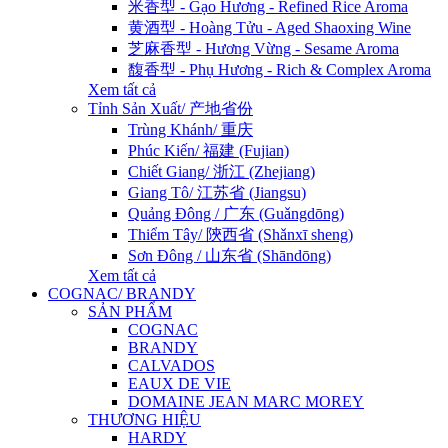
米香型 - Gạo Hương - Refined Rice Aroma
黄酒型 - Hoàng Tửu - Aged Shaoxing Wine
芝麻香型 - Hương Vừng - Sesame Aroma
馥香型 - Phụ Hương - Rich & Complex Aroma
Xem tất cả
Tỉnh Sản Xuất/ 产地省份
Trùng Khánh/ 重庆
Phúc Kiến/ 福建 (Fujian)
Chiết Giang/ 浙江 (Zhejiang)
Giang Tô/ 江苏省 (Jiangsu)
Quảng Đông / 广东 (Guǎngdōng)
Thiểm Tây/ 陝西省 (Shǎnxī sheng)
Sơn Đông / 山东省 (Shāndōng)
Xem tất cả
COGNAC/ BRANDY
SẢN PHẨM
COGNAC
BRANDY
CALVADOS
EAUX DE VIE
DOMAINE JEAN MARC MOREY
THƯƠNG HIỆU
HARDY