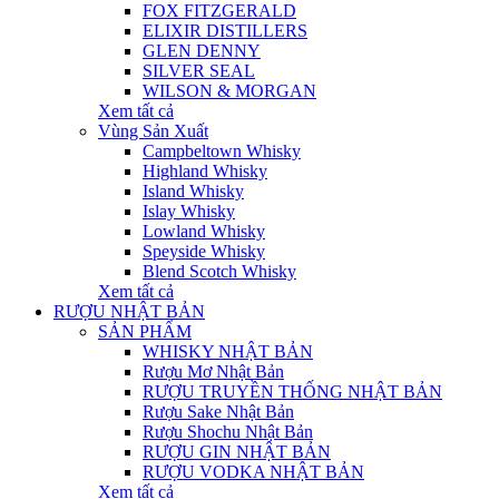
FOX FITZGERALD
ELIXIR DISTILLERS
GLEN DENNY
SILVER SEAL
WILSON & MORGAN
Xem tất cả
Vùng Sản Xuất
Campbeltown Whisky
Highland Whisky
Island Whisky
Islay Whisky
Lowland Whisky
Speyside Whisky
Blend Scotch Whisky
Xem tất cả
RƯỢU NHẬT BẢN
SẢN PHẨM
WHISKY NHẬT BẢN
Rượu Mơ Nhật Bản
RƯỢU TRUYỀN THỐNG NHẬT BẢN
Rượu Sake Nhật Bản
Rượu Shochu Nhật Bản
RƯỢU GIN NHẬT BẢN
RƯỢU VODKA NHẬT BẢN
Xem tất cả