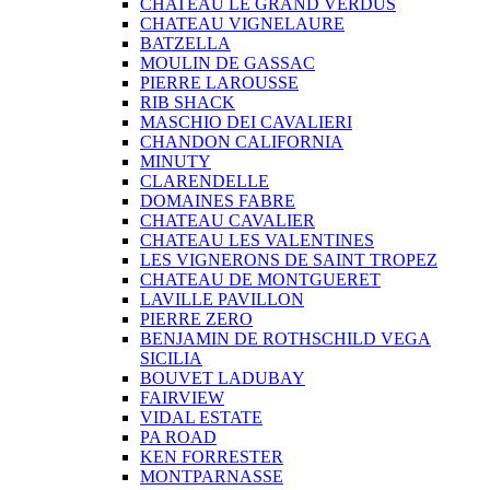
CHATEAU LE GRAND VERDUS
CHATEAU VIGNELAURE
BATZELLA
MOULIN DE GASSAC
PIERRE LAROUSSE
RIB SHACK
MASCHIO DEI CAVALIERI
CHANDON CALIFORNIA
MINUTY
CLARENDELLE
DOMAINES FABRE
CHATEAU CAVALIER
CHATEAU LES VALENTINES
LES VIGNERONS DE SAINT TROPEZ
CHATEAU DE MONTGUERET
LAVILLE PAVILLON
PIERRE ZERO
BENJAMIN DE ROTHSCHILD VEGA
SICILIA
BOUVET LADUBAY
FAIRVIEW
VIDAL ESTATE
PA ROAD
KEN FORRESTER
MONTPARNASSE