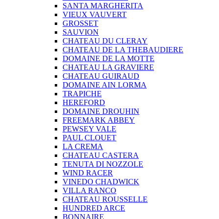
SANTA MARGHERITA
VIEUX VAUVERT
GROSSET
SAUVION
CHATEAU DU CLERAY
CHATEAU DE LA THEBAUDIERE
DOMAINE DE LA MOTTE
CHATEAU LA GRAVIERE
CHATEAU GUIRAUD
DOMAINE AIN LORMA
TRAPICHE
HEREFORD
DOMAINE DROUHIN
FREEMARK ABBEY
PEWSEY VALE
PAUL CLOUET
LA CREMA
CHATEAU CASTERA
TENUTA DI NOZZOLE
WIND RACER
VINEDO CHADWICK
VILLA RANCO
CHATEAU ROUSSELLE
HUNDRED ARCE
BONNAIRE