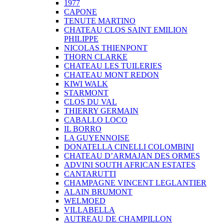
1977
CAPONE
TENUTE MARTINO
CHATEAU CLOS SAINT EMILION
PHILIPPE
NICOLAS THIENPONT
THORN CLARKE
CHATEAU LES TUILERIES
CHATEAU MONT REDON
KIWI WALK
STARMONT
CLOS DU VAL
THIERRY GERMAIN
CABALLO LOCO
IL BORRO
LA GUYENNOISE
DONATELLA CINELLI COLOMBINI
CHATEAU D’ARMAJAN DES ORMES
ADVINI SOUTH AFRICAN ESTATES
CANTARUTTI
CHAMPAGNE VINCENT LEGLANTIER
ALAIN BRUMONT
WELMOED
VILLABELLA
AUTREAU DE CHAMPILLON