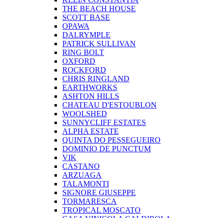
THE BEACH HOUSE
SCOTT BASE
OPAWA
DALRYMPLE
PATRICK SULLIVAN
RING BOLT
OXFORD
ROCKFORD
CHRIS RINGLAND
EARTHWORKS
ASHTON HILLS
CHATEAU D'ESTOUBLON
WOOLSHED
SUNNYCLIFF ESTATES
ALPHA ESTATE
QUINTA DO PESSEGUEIRO
DOMINIO DE PUNCTUM
VIK
CASTANO
ARZUAGA
TALAMONTI
SIGNORE GIUSEPPE
TORMARESCA
TROPICAL MOSCATO