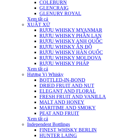
COLEBURN
GLENCRAIG
GLENURY ROYAL
Xem tất cả
XUẤT XỨ
RƯỢU WHISKY MYANMAR
RƯỢU WHISKY PHẦN LAN
RƯỢU WHISKY ANH QUỐC
RƯỢU WHISKY ẤN ĐỘ
RƯỢU WHISKY HÀN QUỐC
RƯỢU WHISKY MOLDOVA
RƯỢU WHISKY PHÁP
Xem tất cả
Hương Vị Whisky
BOTTLED-IN-BOND
DRIED FRUIT AND NUT
ELEGANT AND FLORAL
FRESH FRUIT AND VANILLA
MALT AND HONEY
MARITIME AND SMOKY
PEAT AND FRUIT
Xem tất cả
Independent Bottlings
FINEST WHISKY BERLIN
HUNTER LAING