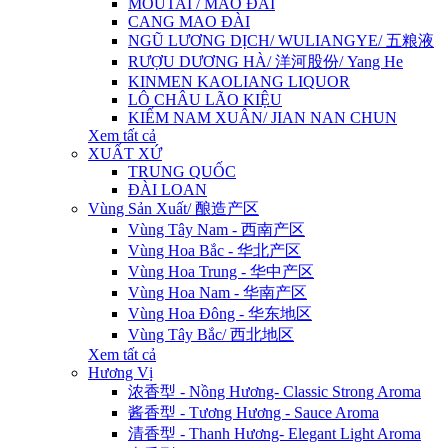
MOUTAI / MAO ĐÀI
CANG MAO ĐÀI
NGŨ LƯƠNG DỊCH/ WULIANGYE/ 五粮液
RƯỢU DƯƠNG HÀ/ 洋河股份/ Yang He
KINMEN KAOLIANG LIQUOR
LÔ CHÂU LÃO KIỆU
KIẾM NAM XUÂN/ JIAN NAN CHUN
Xem tất cả
XUẤT XỨ
TRUNG QUỐC
ĐÀI LOAN
Vùng Sản Xuất/ 酿造产区
Vùng Tây Nam - 西南产区
Vùng Hoa Bắc - 华北产区
Vùng Hoa Trung - 华中产区
Vùng Hoa Nam - 华南产区
Vùng Hoa Đông - 华东地区
Vùng Tây Bắc/ 西北地区
Xem tất cả
Hương Vị
浓香型 - Nồng Hương- Classic Strong Aroma
酱香型 - Tương Hương - Sauce Aroma
清香型 - Thanh Hương- Elegant Light Aroma