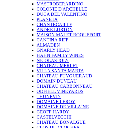
MASTROBERARDINO
COLONIE D'ARCHELLE
DUCA DEL VALENTINO
PLANETA
CHANTECAILLE
ANDRE LURTON
MAISON MALET ROQUEFORT
CANTINA RIFF
ALMADEN
GNARLY HEAD
HAHN FAMILY WINES
NICOLAS JOLY
CHATEAU MERLET
VILLA SANTA MARTA
CHATEAU PUYGUERAUD
DOMAIN DUVEAU
CHATEAU CARBONNEAU
ODFIELL VINEYARDS
THUNEVIN
DOMAINE LEROY
DOMAINE DE VILLAINE
GEOFF HARDY
CASTELVECCHI
CHATEAU BONALGUE
CLOS DU CLOCHER