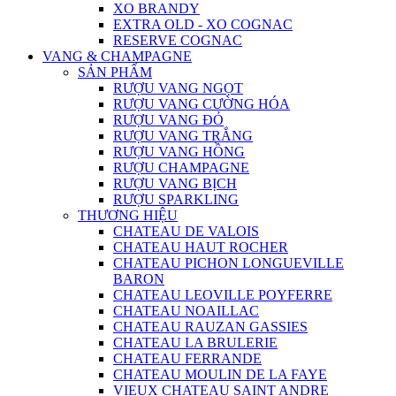
XO BRANDY
EXTRA OLD - XO COGNAC
RESERVE COGNAC
VANG & CHAMPAGNE
SẢN PHẨM
RƯỢU VANG NGỌT
RƯỢU VANG CƯỜNG HÓA
RƯỢU VANG ĐỎ
RƯỢU VANG TRẮNG
RƯỢU VANG HỒNG
RƯỢU CHAMPAGNE
RƯỢU VANG BỊCH
RƯỢU SPARKLING
THƯƠNG HIỆU
CHATEAU DE VALOIS
CHATEAU HAUT ROCHER
CHATEAU PICHON LONGUEVILLE
BARON
CHATEAU LEOVILLE POYFERRE
CHATEAU NOAILLAC
CHATEAU RAUZAN GASSIES
CHATEAU LA BRULERIE
CHATEAU FERRANDE
CHATEAU MOULIN DE LA FAYE
VIEUX CHATEAU SAINT ANDRE