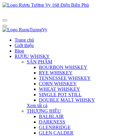
Trang chủ
Giới thiệu
Blog
RƯỢU WHISKY
SẢN PHẨM
BOURBON WHISKEY
RYE WHISKEY
TENNESSEE WHISKEY
CORN WHISKEY
WHEAT WHISKEY
SINGLE POT STILL
DOUBLE MALT WHISKY
Xem tất cả
THƯƠNG HIỆU
BALBLAIR
DARKNESS
GLENBRIDGE
GLEN CALDER