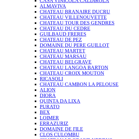
CASA VINICOLA CALDIROLA
ALMAVIVA
CHATEAU BRANAIRE DUCRU
CHATEAU VILLENOUVETTE
CHATEAU TOUR DES GENDRES
CHATEAU DU CEDRE
GUILBAUD FRERES
CHATEAU DE PEZ
DOMAINE DU PERE GUILLOT
CHATEAU MARTET
CHATEAU MARSAU
CHATEAU BELGRAVE
CHATEAU LANGOA BARTON
CHATEAU CROIX MOUTON
RICASOLI
CHATEAU CAMBON LA PELOUSE
ALION
DIORA
QUINTA DA LIXA
PURATO
BEX
LOIMER
ERRAZURIZ
DOMAINE DE I'ILE
CLOS CULOMBU