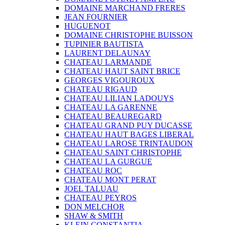
DOMAINE MARCHAND FRERES
JEAN FOURNIER
HUGUENOT
DOMAINE CHRISTOPHE BUISSON
TUPINIER BAUTISTA
LAURENT DELAUNAY
CHATEAU LARMANDE
CHATEAU HAUT SAINT BRICE
GEORGES VIGOUROUX
CHATEAU RIGAUD
CHATEAU LILIAN LADOUYS
CHATEAU LA GARENNE
CHATEAU BEAUREGARD
CHATEAU GRAND PUY DUCASSE
CHATEAU HAUT BAGES LIBERAL
CHATEAU LAROSE TRINTAUDON
CHATEAU SAINT CHRISTOPHE
CHATEAU LA GURGUE
CHATEAU ROC
CHATEAU MONT PERAT
JOEL TALUAU
CHATEAU PEYROS
DON MELCHOR
SHAW & SMITH
KLEIN CONSTANTIA