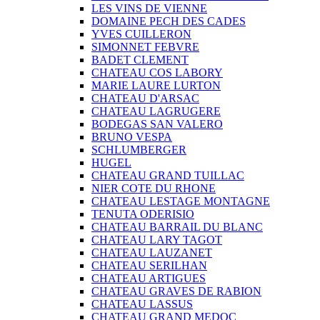
LES VINS DE VIENNE
DOMAINE PECH DES CADES
YVES CUILLERON
SIMONNET FEBVRE
BADET CLEMENT
CHATEAU COS LABORY
MARIE LAURE LURTON
CHATEAU D'ARSAC
CHATEAU LAGRUGERE
BODEGAS SAN VALERO
BRUNO VESPA
SCHLUMBERGER
HUGEL
CHATEAU GRAND TUILLAC
NIER COTE DU RHONE
CHATEAU LESTAGE MONTAGNE
TENUTA ODERISIO
CHATEAU BARRAIL DU BLANC
CHATEAU LARY TAGOT
CHATEAU LAUZANET
CHATEAU SERILHAN
CHATEAU ARTIGUES
CHATEAU GRAVES DE RABION
CHATEAU LASSUS
CHATEAU GRAND MEDOC