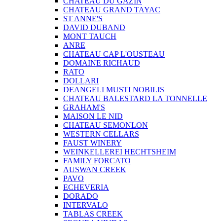
CHATEAU DU GAZIN
CHATEAU GRAND TAYAC
ST ANNE'S
DAVID DUBAND
MONT TAUCH
ANRE
CHATEAU CAP L'OUSTEAU
DOMAINE RICHAUD
RATO
DOLLARI
DEANGELI MUSTI NOBILIS
CHATEAU BALESTARD LA TONNELLE
GRAHAM'S
MAISON LE NID
CHATEAU SEMONLON
WESTERN CELLARS
FAUST WINERY
WEINKELLEREI HECHTSHEIM
FAMILY FORCATO
AUSWAN CREEK
PAVO
ECHEVERIA
DORADO
INTERVALO
TABLAS CREEK