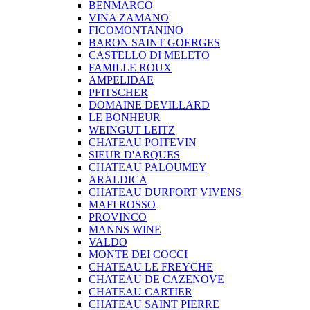
BENMARCO
VINA ZAMANO
FICOMONTANINO
BARON SAINT GOERGES
CASTELLO DI MELETO
FAMILLE ROUX
AMPELIDAE
PFITSCHER
DOMAINE DEVILLARD
LE BONHEUR
WEINGUT LEITZ
CHATEAU POITEVIN
SIEUR D'ARQUES
CHATEAU PALOUMEY
ARALDICA
CHATEAU DURFORT VIVENS
MAFI ROSSO
PROVINCO
MANNS WINE
VALDO
MONTE DEI COCCI
CHATEAU LE FREYCHE
CHATEAU DE CAZENOVE
CHATEAU CARTIER
CHATEAU SAINT PIERRE