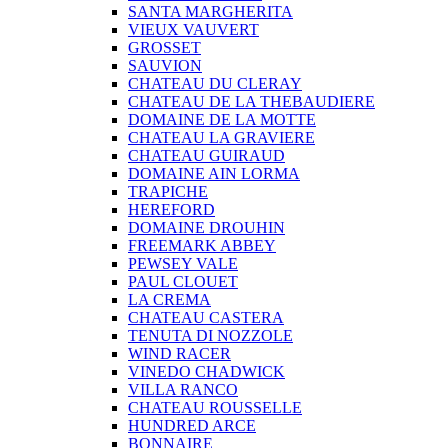
SANTA MARGHERITA
VIEUX VAUVERT
GROSSET
SAUVION
CHATEAU DU CLERAY
CHATEAU DE LA THEBAUDIERE
DOMAINE DE LA MOTTE
CHATEAU LA GRAVIERE
CHATEAU GUIRAUD
DOMAINE AIN LORMA
TRAPICHE
HEREFORD
DOMAINE DROUHIN
FREEMARK ABBEY
PEWSEY VALE
PAUL CLOUET
LA CREMA
CHATEAU CASTERA
TENUTA DI NOZZOLE
WIND RACER
VINEDO CHADWICK
VILLA RANCO
CHATEAU ROUSSELLE
HUNDRED ARCE
BONNAIRE