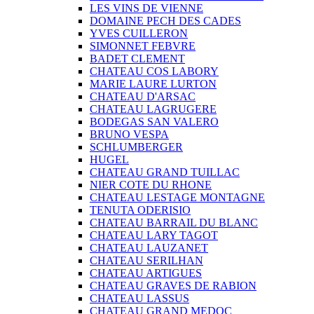
LES VINS DE VIENNE
DOMAINE PECH DES CADES
YVES CUILLERON
SIMONNET FEBVRE
BADET CLEMENT
CHATEAU COS LABORY
MARIE LAURE LURTON
CHATEAU D'ARSAC
CHATEAU LAGRUGERE
BODEGAS SAN VALERO
BRUNO VESPA
SCHLUMBERGER
HUGEL
CHATEAU GRAND TUILLAC
NIER COTE DU RHONE
CHATEAU LESTAGE MONTAGNE
TENUTA ODERISIO
CHATEAU BARRAIL DU BLANC
CHATEAU LARY TAGOT
CHATEAU LAUZANET
CHATEAU SERILHAN
CHATEAU ARTIGUES
CHATEAU GRAVES DE RABION
CHATEAU LASSUS
CHATEAU GRAND MEDOC