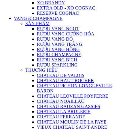
XO BRANDY
EXTRA OLD - XO COGNAC
RESERVE COGNAC
VANG & CHAMPAGNE
SẢN PHẨM
RƯỢU VANG NGỌT
RƯỢU VANG CƯỜNG HÓA
RƯỢU VANG ĐỎ
RƯỢU VANG TRẮNG
RƯỢU VANG HỒNG
RƯỢU CHAMPAGNE
RƯỢU VANG BỊCH
RƯỢU SPARKLING
THƯƠNG HIỆU
CHATEAU DE VALOIS
CHATEAU HAUT ROCHER
CHATEAU PICHON LONGUEVILLE
BARON
CHATEAU LEOVILLE POYFERRE
CHATEAU NOAILLAC
CHATEAU RAUZAN GASSIES
CHATEAU LA BRULERIE
CHATEAU FERRANDE
CHATEAU MOULIN DE LA FAYE
VIEUX CHATEAU SAINT ANDRE