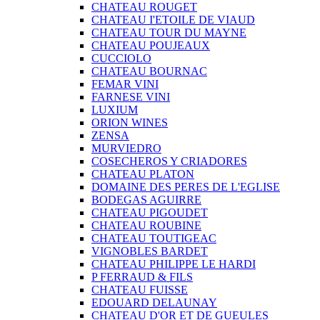
CHATEAU ROUGET
CHATEAU I'ETOILE DE VIAUD
CHATEAU TOUR DU MAYNE
CHATEAU POUJEAUX
CUCCIOLO
CHATEAU BOURNAC
FEMAR VINI
FARNESE VINI
LUXIUM
ORION WINES
ZENSA
MURVIEDRO
COSECHEROS Y CRIADORES
CHATEAU PLATON
DOMAINE DES PERES DE L'EGLISE
BODEGAS AGUIRRE
CHATEAU PIGOUDET
CHATEAU ROUBINE
CHATEAU TOUTIGEAC
VIGNOBLES BARDET
CHATEAU PHILIPPE LE HARDI
P FERRAUD & FILS
CHATEAU FUISSE
EDOUARD DELAUNAY
CHATEAU D'OR ET DE GUEULES