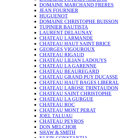
DOMAINE MARCHAND FRERES
JEAN FOURNIER
HUGUENOT
DOMAINE CHRISTOPHE BUISSON
TUPINIER BAUTISTA
LAURENT DELAUNAY
CHATEAU LARMANDE
CHATEAU HAUT SAINT BRICE
GEORGES VIGOUROUX
CHATEAU RIGAUD
CHATEAU LILIAN LADOUYS
CHATEAU LA GARENNE
CHATEAU BEAUREGARD
CHATEAU GRAND PUY DUCASSE
CHATEAU HAUT BAGES LIBERAL
CHATEAU LAROSE TRINTAUDON
CHATEAU SAINT CHRISTOPHE
CHATEAU LA GURGUE
CHATEAU ROC
CHATEAU MONT PERAT
JOEL TALUAU
CHATEAU PEYROS
DON MELCHOR
SHAW & SMITH
KLEIN CONSTANTIA