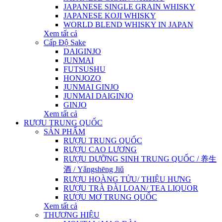
JAPANESE SINGLE GRAIN WHISKY
JAPANESE KOJI WHISKY
WORLD BLEND WHISKY IN JAPAN
Xem tất cả
Cấp Độ Sake
DAIGINJO
JUNMAI
FUTSUSHU
HONJOZO
JUNMAI GINJO
JUNMAI DAIGINJO
GINJO
Xem tất cả
RƯỢU TRUNG QUỐC
SẢN PHẨM
RƯỢU TRUNG QUỐC
RƯỢU CAO LƯƠNG
RƯỢU DƯỠNG SINH TRUNG QUỐC / 养生
酒 / Yǎngshēng Jiǔ
RƯỢU HOÀNG TỬU/ THIỆU HƯNG
RƯỢU TRÀ ĐÀI LOAN/ TEA LIQUOR
RƯỢU MƠ TRUNG QUỐC
Xem tất cả
THƯƠNG HIỆU