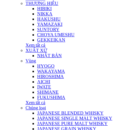
THƯƠNG HIỆU
HIBIKI
NIKKA
HAKUSHU
YAMAZAKI
SUNTORY
CHOYA UMESHU
GEKKEIKAN
Xem tất cả
XUẤT XỨ
NHẬT BẢN
Vùng
HYOGO
WAKAYAMA
HIROSHIMA
AICHI
IWATE
SHIMANE
FUKUSHIMA
Xem tất cả
Chủng loại
JAPANESE BLENDED WHISKY
JAPANESE SINGLE MALT WHISKY
JAPANESE PURE MALT WHISKY
JAPANESE GRAIN WHISKY