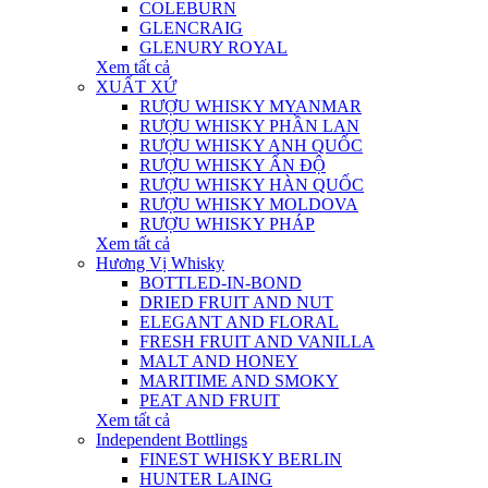
COLEBURN
GLENCRAIG
GLENURY ROYAL
Xem tất cả
XUẤT XỨ
RƯỢU WHISKY MYANMAR
RƯỢU WHISKY PHẦN LAN
RƯỢU WHISKY ANH QUỐC
RƯỢU WHISKY ẤN ĐỘ
RƯỢU WHISKY HÀN QUỐC
RƯỢU WHISKY MOLDOVA
RƯỢU WHISKY PHÁP
Xem tất cả
Hương Vị Whisky
BOTTLED-IN-BOND
DRIED FRUIT AND NUT
ELEGANT AND FLORAL
FRESH FRUIT AND VANILLA
MALT AND HONEY
MARITIME AND SMOKY
PEAT AND FRUIT
Xem tất cả
Independent Bottlings
FINEST WHISKY BERLIN
HUNTER LAING