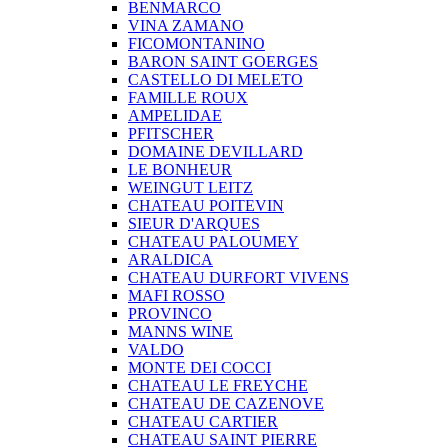
BENMARCO
VINA ZAMANO
FICOMONTANINO
BARON SAINT GOERGES
CASTELLO DI MELETO
FAMILLE ROUX
AMPELIDAE
PFITSCHER
DOMAINE DEVILLARD
LE BONHEUR
WEINGUT LEITZ
CHATEAU POITEVIN
SIEUR D'ARQUES
CHATEAU PALOUMEY
ARALDICA
CHATEAU DURFORT VIVENS
MAFI ROSSO
PROVINCO
MANNS WINE
VALDO
MONTE DEI COCCI
CHATEAU LE FREYCHE
CHATEAU DE CAZENOVE
CHATEAU CARTIER
CHATEAU SAINT PIERRE