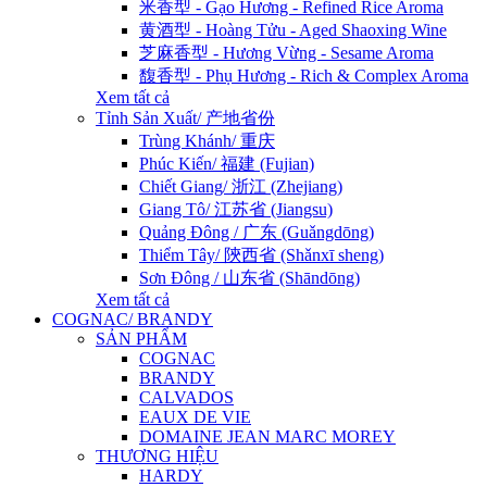
米香型 - Gạo Hương - Refined Rice Aroma
黄酒型 - Hoàng Tửu - Aged Shaoxing Wine
芝麻香型 - Hương Vừng - Sesame Aroma
馥香型 - Phụ Hương - Rich & Complex Aroma
Xem tất cả
Tỉnh Sản Xuất/ 产地省份
Trùng Khánh/ 重庆
Phúc Kiến/ 福建 (Fujian)
Chiết Giang/ 浙江 (Zhejiang)
Giang Tô/ 江苏省 (Jiangsu)
Quảng Đông / 广东 (Guǎngdōng)
Thiểm Tây/ 陝西省 (Shǎnxī sheng)
Sơn Đông / 山东省 (Shāndōng)
Xem tất cả
COGNAC/ BRANDY
SẢN PHẨM
COGNAC
BRANDY
CALVADOS
EAUX DE VIE
DOMAINE JEAN MARC MOREY
THƯƠNG HIỆU
HARDY