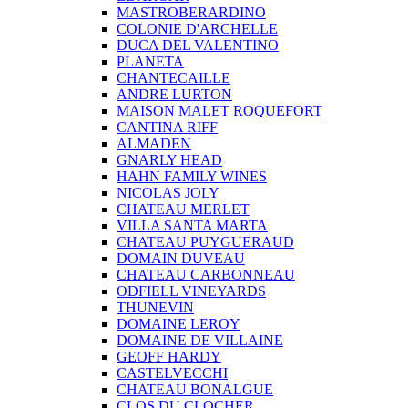
MASTROBERARDINO
COLONIE D'ARCHELLE
DUCA DEL VALENTINO
PLANETA
CHANTECAILLE
ANDRE LURTON
MAISON MALET ROQUEFORT
CANTINA RIFF
ALMADEN
GNARLY HEAD
HAHN FAMILY WINES
NICOLAS JOLY
CHATEAU MERLET
VILLA SANTA MARTA
CHATEAU PUYGUERAUD
DOMAIN DUVEAU
CHATEAU CARBONNEAU
ODFIELL VINEYARDS
THUNEVIN
DOMAINE LEROY
DOMAINE DE VILLAINE
GEOFF HARDY
CASTELVECCHI
CHATEAU BONALGUE
CLOS DU CLOCHER