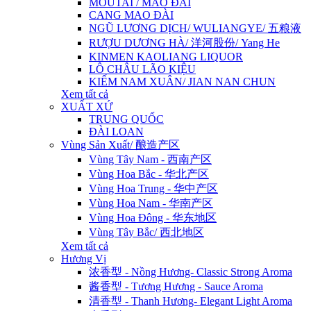
MOUTAI / MAO ĐÀI
CANG MAO ĐÀI
NGŨ LƯƠNG DỊCH/ WULIANGYE/ 五粮液
RƯỢU DƯƠNG HÀ/ 洋河股份/ Yang He
KINMEN KAOLIANG LIQUOR
LÔ CHÂU LÃO KIỆU
KIẾM NAM XUÂN/ JIAN NAN CHUN
Xem tất cả
XUẤT XỨ
TRUNG QUỐC
ĐÀI LOAN
Vùng Sản Xuất/ 酿造产区
Vùng Tây Nam - 西南产区
Vùng Hoa Bắc - 华北产区
Vùng Hoa Trung - 华中产区
Vùng Hoa Nam - 华南产区
Vùng Hoa Đông - 华东地区
Vùng Tây Bắc/ 西北地区
Xem tất cả
Hương Vị
浓香型 - Nồng Hương- Classic Strong Aroma
酱香型 - Tương Hương - Sauce Aroma
清香型 - Thanh Hương- Elegant Light Aroma