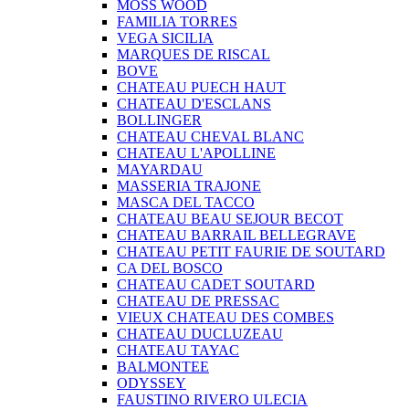
MOSS WOOD
FAMILIA TORRES
VEGA SICILIA
MARQUES DE RISCAL
BOVE
CHATEAU PUECH HAUT
CHATEAU D'ESCLANS
BOLLINGER
CHATEAU CHEVAL BLANC
CHATEAU L'APOLLINE
MAYARDAU
MASSERIA TRAJONE
MASCA DEL TACCO
CHATEAU BEAU SEJOUR BECOT
CHATEAU BARRAIL BELLEGRAVE
CHATEAU PETIT FAURIE DE SOUTARD
CA DEL BOSCO
CHATEAU CADET SOUTARD
CHATEAU DE PRESSAC
VIEUX CHATEAU DES COMBES
CHATEAU DUCLUZEAU
CHATEAU TAYAC
BALMONTEE
ODYSSEY
FAUSTINO RIVERO ULECIA