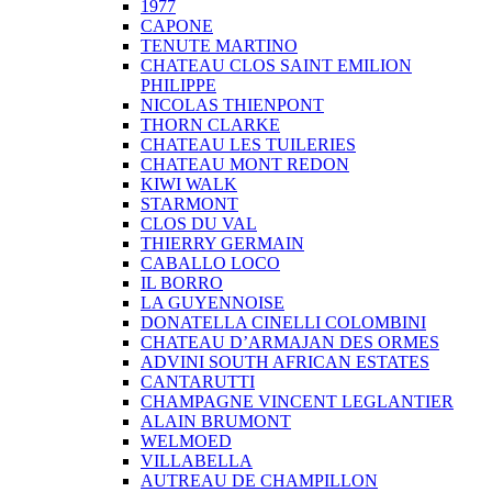
1977
CAPONE
TENUTE MARTINO
CHATEAU CLOS SAINT EMILION
PHILIPPE
NICOLAS THIENPONT
THORN CLARKE
CHATEAU LES TUILERIES
CHATEAU MONT REDON
KIWI WALK
STARMONT
CLOS DU VAL
THIERRY GERMAIN
CABALLO LOCO
IL BORRO
LA GUYENNOISE
DONATELLA CINELLI COLOMBINI
CHATEAU D’ARMAJAN DES ORMES
ADVINI SOUTH AFRICAN ESTATES
CANTARUTTI
CHAMPAGNE VINCENT LEGLANTIER
ALAIN BRUMONT
WELMOED
VILLABELLA
AUTREAU DE CHAMPILLON