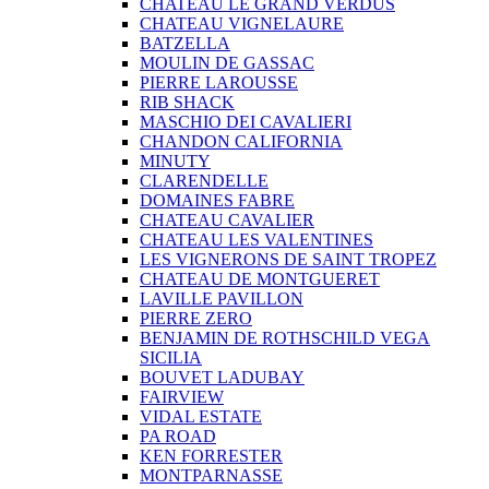
CHATEAU LE GRAND VERDUS
CHATEAU VIGNELAURE
BATZELLA
MOULIN DE GASSAC
PIERRE LAROUSSE
RIB SHACK
MASCHIO DEI CAVALIERI
CHANDON CALIFORNIA
MINUTY
CLARENDELLE
DOMAINES FABRE
CHATEAU CAVALIER
CHATEAU LES VALENTINES
LES VIGNERONS DE SAINT TROPEZ
CHATEAU DE MONTGUERET
LAVILLE PAVILLON
PIERRE ZERO
BENJAMIN DE ROTHSCHILD VEGA
SICILIA
BOUVET LADUBAY
FAIRVIEW
VIDAL ESTATE
PA ROAD
KEN FORRESTER
MONTPARNASSE