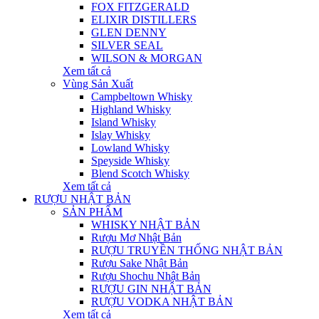
FOX FITZGERALD
ELIXIR DISTILLERS
GLEN DENNY
SILVER SEAL
WILSON & MORGAN
Xem tất cả
Vùng Sản Xuất
Campbeltown Whisky
Highland Whisky
Island Whisky
Islay Whisky
Lowland Whisky
Speyside Whisky
Blend Scotch Whisky
Xem tất cả
RƯỢU NHẬT BẢN
SẢN PHẨM
WHISKY NHẬT BẢN
Rượu Mơ Nhật Bản
RƯỢU TRUYỀN THỐNG NHẬT BẢN
Rượu Sake Nhật Bản
Rượu Shochu Nhật Bản
RƯỢU GIN NHẬT BẢN
RƯỢU VODKA NHẬT BẢN
Xem tất cả