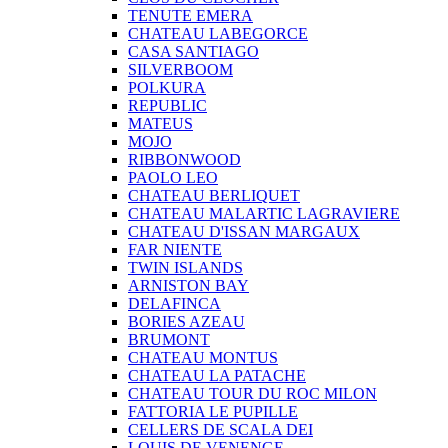
TENUTE EMERA
CHATEAU LABEGORCE
CASA SANTIAGO
SILVERBOOM
POLKURA
REPUBLIC
MATEUS
MOJO
RIBBONWOOD
PAOLO LEO
CHATEAU BERLIQUET
CHATEAU MALARTIC LAGRAVIERE
CHATEAU D'ISSAN MARGAUX
FAR NIENTE
TWIN ISLANDS
ARNISTON BAY
DELAFINCA
BORIES AZEAU
BRUMONT
CHATEAU MONTUS
CHATEAU LA PATACHE
CHATEAU TOUR DU ROC MILON
FATTORIA LE PUPILLE
CELLERS DE SCALA DEI
LOUIS DE VENENGE