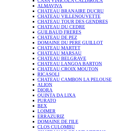
CASA VINICOLA CALDIROLA
ALMAVIVA
CHATEAU BRANAIRE DUCRU
CHATEAU VILLENOUVETTE
CHATEAU TOUR DES GENDRES
CHATEAU DU CEDRE
GUILBAUD FRERES
CHATEAU DE PEZ
DOMAINE DU PERE GUILLOT
CHATEAU MARTET
CHATEAU MARSAU
CHATEAU BELGRAVE
CHATEAU LANGOA BARTON
CHATEAU CROIX MOUTON
RICASOLI
CHATEAU CAMBON LA PELOUSE
ALION
DIORA
QUINTA DA LIXA
PURATO
BEX
LOIMER
ERRAZURIZ
DOMAINE DE I'ILE
CLOS CULOMBU