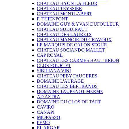
CHATEAU HYON LA FLEUR
CHATEAU TEYSSIER
CHATEAU MONTLABERT
F. THIENPONT
DOMAINE GUY & YVAN DUFOULEUR
CHATEAU SUDUIRAUT
CHATEAU DES LAURETS
CHATEAU MANOIR DU GRAVOUX
LE MARQUIS DE CALON SEGUR
CHATEAU SOCIANDO MALLET
CAP ROYAL
CHATEAU LES CARMES HAUT BRION
CLOS FOURTET
SIBILIANA VINI
CHATEAU PEBY FAUGERES
DOMAINE L'AURAGE
CHATEAU LES BERTRANDS
DOMAINE TAUPENOT MERME
AD ASTRA
DOMAINE DU CLOS DE TART
CAVIRO
CANAPI
MIOPASSO
PEMO
EL ARGAR