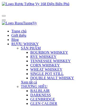
Trang chủ
Giới thiệu
Blog
RƯỢU WHISKY
SẢN PHẨM
BOURBON WHISKEY
RYE WHISKEY
TENNESSEE WHISKEY
CORN WHISKEY
WHEAT WHISKEY
SINGLE POT STILL
DOUBLE MALT WHISKY
Xem tất cả
THƯƠNG HIỆU
BALBLAIR
DARKNESS
GLENBRIDGE
GLEN CALDER