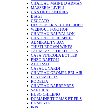
CHATEAU MAINE D ARMAN
MASSERIA LIVELI
CANTINE PANDORA
BIAGI
CECCATO
DES KAISER NEUE KLEIDER
WEINGUT FORTHOF
CHATEAU BAUVALLON
CHATEAU DE RESPIDE
ADMIRALITY BAY
THISTLEDOWN WINES
12 E MEZZO COLLECTION
CASA VINICOLA BOTTER
ENZO BARTOLI
ADDESSO
CASA LUNARDI
CHATEAU GROMEL BEL AIR
LES JAMELLES
RODELIA
CHATEAU BARREYRES
SANGRIA
HUSO CHILENO
DOMAINE THOMAS ET FILS
LA SPEZIA
IRIS