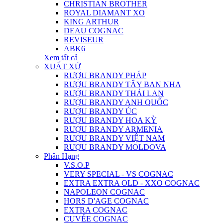
CHRISTIAN BROTHER
ROYAL DIAMANT XO
KING ARTHUR
DEAU COGNAC
REVISEUR
ABK6
Xem tất cả
XUẤT XỨ
RƯỢU BRANDY PHÁP
RƯỢU BRANDY TÂY BAN NHA
RƯỢU BRANDY THÁI LAN
RƯỢU BRANDY ANH QUỐC
RƯỢU BRANDY ÚC
RƯỢU BRANDY HOA KỲ
RƯỢU BRANDY ARMENIA
RƯỢU BRANDY VIỆT NAM
RƯỢU BRANDY MOLDOVA
Phân Hạng
V.S.O.P
VERY SPECIAL - VS COGNAC
EXTRA EXTRA OLD - XXO COGNAC
NAPOLEON COGNAC
HORS D'AGE COGNAC
EXTRA COGNAC
CUVÉE COGNAC