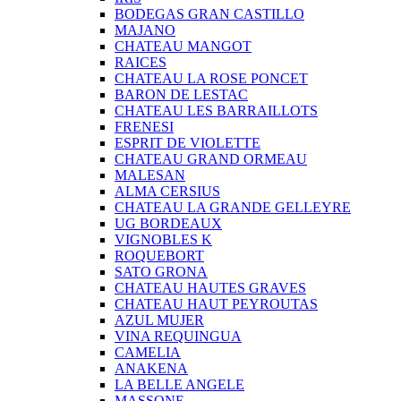
BODEGAS GRAN CASTILLO
MAJANO
CHATEAU MANGOT
RAICES
CHATEAU LA ROSE PONCET
BARON DE LESTAC
CHATEAU LES BARRAILLOTS
FRENESI
ESPRIT DE VIOLETTE
CHATEAU GRAND ORMEAU
MALESAN
ALMA CERSIUS
CHATEAU LA GRANDE GELLEYRE
UG BORDEAUX
VIGNOBLES K
ROQUEBORT
SATO GRONA
CHATEAU HAUTES GRAVES
CHATEAU HAUT PEYROUTAS
AZUL MUJER
VINA REQUINGUA
CAMELIA
ANAKENA
LA BELLE ANGELE
MASSONE