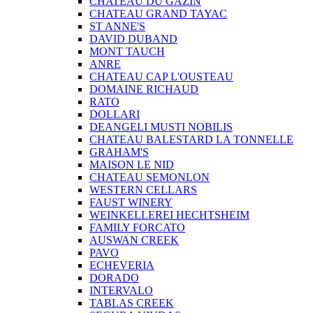
CHATEAU DU GAZIN
CHATEAU GRAND TAYAC
ST ANNE'S
DAVID DUBAND
MONT TAUCH
ANRE
CHATEAU CAP L'OUSTEAU
DOMAINE RICHAUD
RATO
DOLLARI
DEANGELI MUSTI NOBILIS
CHATEAU BALESTARD LA TONNELLE
GRAHAM'S
MAISON LE NID
CHATEAU SEMONLON
WESTERN CELLARS
FAUST WINERY
WEINKELLEREI HECHTSHEIM
FAMILY FORCATO
AUSWAN CREEK
PAVO
ECHEVERIA
DORADO
INTERVALO
TABLAS CREEK