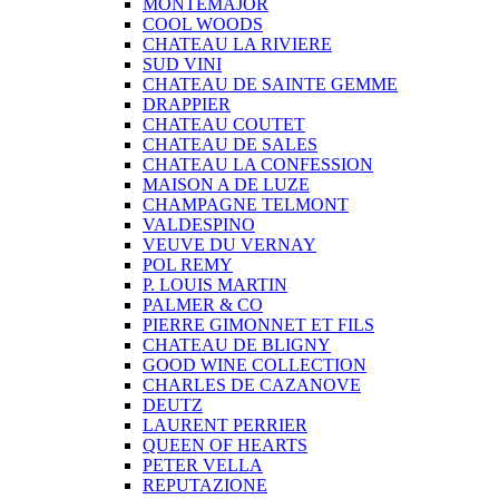
MONTEMAJOR
COOL WOODS
CHATEAU LA RIVIERE
SUD VINI
CHATEAU DE SAINTE GEMME
DRAPPIER
CHATEAU COUTET
CHATEAU DE SALES
CHATEAU LA CONFESSION
MAISON A DE LUZE
CHAMPAGNE TELMONT
VALDESPINO
VEUVE DU VERNAY
POL REMY
P. LOUIS MARTIN
PALMER & CO
PIERRE GIMONNET ET FILS
CHATEAU DE BLIGNY
GOOD WINE COLLECTION
CHARLES DE CAZANOVE
DEUTZ
LAURENT PERRIER
QUEEN OF HEARTS
PETER VELLA
REPUTAZIONE