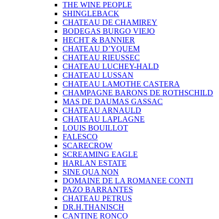
THE WINE PEOPLE
SHINGLEBACK
CHATEAU DE CHAMIREY
BODEGAS BURGO VIEJO
HECHT & BANNIER
CHATEAU D’YQUEM
CHATEAU RIEUSSEC
CHATEAU LUCHEY-HALD
CHATEAU LUSSAN
CHATEAU LAMOTHE CASTERA
CHAMPAGNE BARONS DE ROTHSCHILD
MAS DE DAUMAS GASSAC
CHATEAU ARNAULD
CHATEAU LAPLAGNE
LOUIS BOUILLOT
FALESCO
SCARECROW
SCREAMING EAGLE
HARLAN ESTATE
SINE QUA NON
DOMAINE DE LA ROMANEE CONTI
PAZO BARRANTES
CHATEAU PETRUS
DR.H.THANISCH
CANTINE RONCO