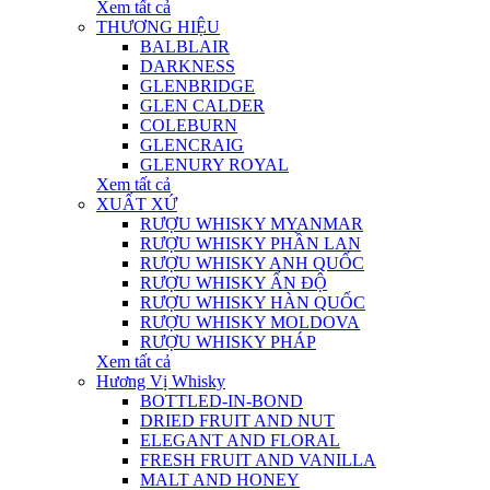
Xem tất cả
THƯƠNG HIỆU
BALBLAIR
DARKNESS
GLENBRIDGE
GLEN CALDER
COLEBURN
GLENCRAIG
GLENURY ROYAL
Xem tất cả
XUẤT XỨ
RƯỢU WHISKY MYANMAR
RƯỢU WHISKY PHẦN LAN
RƯỢU WHISKY ANH QUỐC
RƯỢU WHISKY ẤN ĐỘ
RƯỢU WHISKY HÀN QUỐC
RƯỢU WHISKY MOLDOVA
RƯỢU WHISKY PHÁP
Xem tất cả
Hương Vị Whisky
BOTTLED-IN-BOND
DRIED FRUIT AND NUT
ELEGANT AND FLORAL
FRESH FRUIT AND VANILLA
MALT AND HONEY