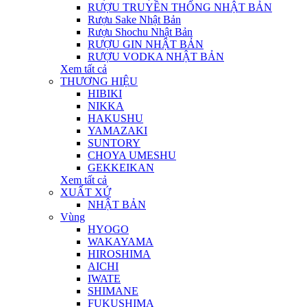
RƯỢU TRUYỀN THỐNG NHẬT BẢN
Rượu Sake Nhật Bản
Rượu Shochu Nhật Bản
RƯỢU GIN NHẬT BẢN
RƯỢU VODKA NHẬT BẢN
Xem tất cả
THƯƠNG HIỆU
HIBIKI
NIKKA
HAKUSHU
YAMAZAKI
SUNTORY
CHOYA UMESHU
GEKKEIKAN
Xem tất cả
XUẤT XỨ
NHẬT BẢN
Vùng
HYOGO
WAKAYAMA
HIROSHIMA
AICHI
IWATE
SHIMANE
FUKUSHIMA