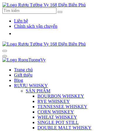
Liên hệ
Chính sách vận chuyển
Trang chủ
Giới thiệu
Blog
RƯỢU WHISKY
SẢN PHẨM
BOURBON WHISKEY
RYE WHISKEY
TENNESSEE WHISKEY
CORN WHISKEY
WHEAT WHISKEY
SINGLE POT STILL
DOUBLE MALT WHISKY