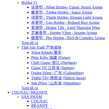
Hương Vị
浓香型 - Nồng Hương- Classic Strong Aroma
酱香型 - Tương Hương - Sauce Aroma
清香型 - Thanh Hương- Elegant Light Aroma
米香型 - Gạo Hương - Refined Rice Aroma
黄酒型 - Hoàng Tửu - Aged Shaoxing Wine
芝麻香型 - Hương Vừng - Sesame Aroma
馥香型 - Phụ Hương - Rich & Complex Aroma
Xem tất cả
Tỉnh Sản Xuất/ 产地省份
Trùng Khánh/ 重庆
Phúc Kiến/ 福建 (Fujian)
Chiết Giang/ 浙江 (Zhejiang)
Giang Tô/ 江苏省 (Jiangsu)
Quảng Đông / 广东 (Guǎngdōng)
Thiểm Tây/ 陝西省 (Shǎnxī sheng)
Sơn Đông / 山东省 (Shāndōng)
Xem tất cả
COGNAC/ BRANDY
SẢN PHẨM
COGNAC
BRANDY