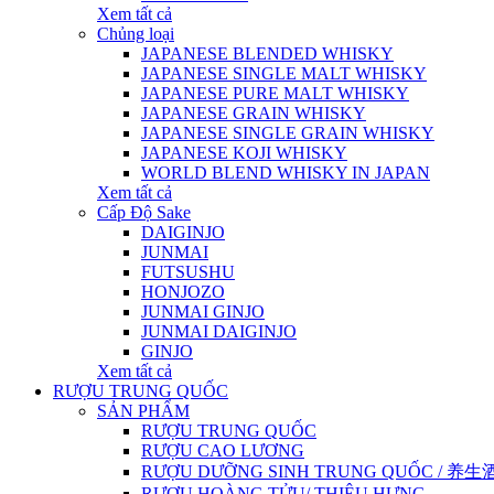
Xem tất cả
Chủng loại
JAPANESE BLENDED WHISKY
JAPANESE SINGLE MALT WHISKY
JAPANESE PURE MALT WHISKY
JAPANESE GRAIN WHISKY
JAPANESE SINGLE GRAIN WHISKY
JAPANESE KOJI WHISKY
WORLD BLEND WHISKY IN JAPAN
Xem tất cả
Cấp Độ Sake
DAIGINJO
JUNMAI
FUTSUSHU
HONJOZO
JUNMAI GINJO
JUNMAI DAIGINJO
GINJO
Xem tất cả
RƯỢU TRUNG QUỐC
SẢN PHẨM
RƯỢU TRUNG QUỐC
RƯỢU CAO LƯƠNG
RƯỢU DƯỠNG SINH TRUNG QUỐC / 养生酒 / 
RƯỢU HOÀNG TỬU/ THIỆU HƯNG