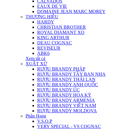
CALVADOS
EAUX DE VIE
DOMAINE JEAN MARC MOREY
THƯƠNG HIỆU
HARDY
CHRISTIAN BROTHER
ROYAL DIAMANT XO
KING ARTHUR
DEAU COGNAC
REVISEUR
ABK6
Xem tất cả
XUẤT XỨ
RƯỢU BRANDY PHÁP
RƯỢU BRANDY TÂY BAN NHA
RƯỢU BRANDY THÁI LAN
RƯỢU BRANDY ANH QUỐC
RƯỢU BRANDY ÚC
RƯỢU BRANDY HOA KỲ
RƯỢU BRANDY ARMENIA
RƯỢU BRANDY VIỆT NAM
RƯỢU BRANDY MOLDOVA
Phân Hạng
V.S.O.P
VERY SPECIAL - VS COGNAC