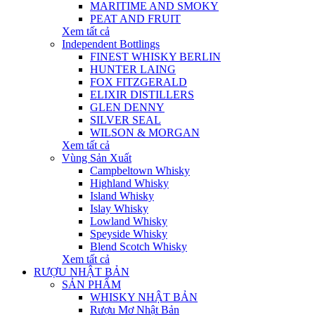
MARITIME AND SMOKY
PEAT AND FRUIT
Xem tất cả
Independent Bottlings
FINEST WHISKY BERLIN
HUNTER LAING
FOX FITZGERALD
ELIXIR DISTILLERS
GLEN DENNY
SILVER SEAL
WILSON & MORGAN
Xem tất cả
Vùng Sản Xuất
Campbeltown Whisky
Highland Whisky
Island Whisky
Islay Whisky
Lowland Whisky
Speyside Whisky
Blend Scotch Whisky
Xem tất cả
RƯỢU NHẬT BẢN
SẢN PHẨM
WHISKY NHẬT BẢN
Rượu Mơ Nhật Bản