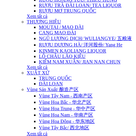
RƯỢU TRÀ ĐÀI LOAN/ TEA LIQUOR
RƯỢU MƠ TRUNG QUỐC
Xem tất cả
THƯƠNG HIỆU
MOUTAI / MAO ĐÀI
CANG MAO ĐÀI
NGŨ LƯƠNG DỊCH/ WULIANGYE/ 五粮液
RƯỢU DƯƠNG HÀ/ 洋河股份/ Yang He
KINMEN KAOLIANG LIQUOR
LÔ CHÂU LÃO KIỆU
KIẾM NAM XUÂN/ JIAN NAN CHUN
Xem tất cả
XUẤT XỨ
TRUNG QUỐC
ĐÀI LOAN
Vùng Sản Xuất/ 酿造产区
Vùng Tây Nam - 西南产区
Vùng Hoa Bắc - 华北产区
Vùng Hoa Trung - 华中产区
Vùng Hoa Nam - 华南产区
Vùng Hoa Đông - 华东地区
Vùng Tây Bắc/ 西北地区
Xem tất cả