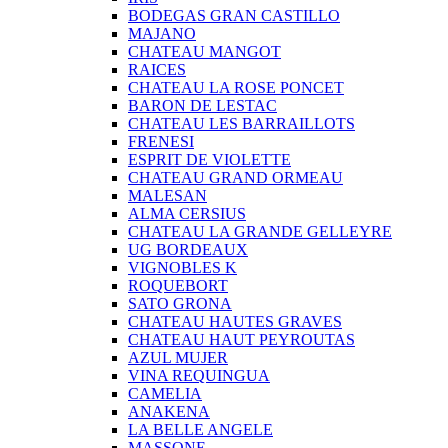
BODEGAS GRAN CASTILLO
MAJANO
CHATEAU MANGOT
RAICES
CHATEAU LA ROSE PONCET
BARON DE LESTAC
CHATEAU LES BARRAILLOTS
FRENESI
ESPRIT DE VIOLETTE
CHATEAU GRAND ORMEAU
MALESAN
ALMA CERSIUS
CHATEAU LA GRANDE GELLEYRE
UG BORDEAUX
VIGNOBLES K
ROQUEBORT
SATO GRONA
CHATEAU HAUTES GRAVES
CHATEAU HAUT PEYROUTAS
AZUL MUJER
VINA REQUINGUA
CAMELIA
ANAKENA
LA BELLE ANGELE
MASSONE