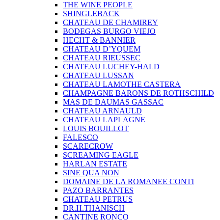
THE WINE PEOPLE
SHINGLEBACK
CHATEAU DE CHAMIREY
BODEGAS BURGO VIEJO
HECHT & BANNIER
CHATEAU D’YQUEM
CHATEAU RIEUSSEC
CHATEAU LUCHEY-HALD
CHATEAU LUSSAN
CHATEAU LAMOTHE CASTERA
CHAMPAGNE BARONS DE ROTHSCHILD
MAS DE DAUMAS GASSAC
CHATEAU ARNAULD
CHATEAU LAPLAGNE
LOUIS BOUILLOT
FALESCO
SCARECROW
SCREAMING EAGLE
HARLAN ESTATE
SINE QUA NON
DOMAINE DE LA ROMANEE CONTI
PAZO BARRANTES
CHATEAU PETRUS
DR.H.THANISCH
CANTINE RONCO