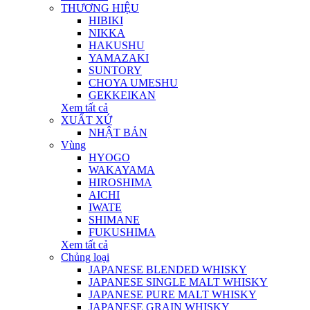
THƯƠNG HIỆU
HIBIKI
NIKKA
HAKUSHU
YAMAZAKI
SUNTORY
CHOYA UMESHU
GEKKEIKAN
Xem tất cả
XUẤT XỨ
NHẬT BẢN
Vùng
HYOGO
WAKAYAMA
HIROSHIMA
AICHI
IWATE
SHIMANE
FUKUSHIMA
Xem tất cả
Chủng loại
JAPANESE BLENDED WHISKY
JAPANESE SINGLE MALT WHISKY
JAPANESE PURE MALT WHISKY
JAPANESE GRAIN WHISKY