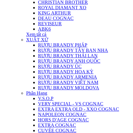
CHRISTIAN BROTHER
ROYAL DIAMANT XO
KING ARTHUR
DEAU COGNAC
REVISEUR
ABK6
Xem tất cả
XUẤT XỨ
RƯỢU BRANDY PHÁP
RƯỢU BRANDY TÂY BAN NHA
RƯỢU BRANDY THÁI LAN
RƯỢU BRANDY ANH QUỐC
RƯỢU BRANDY ÚC
RƯỢU BRANDY HOA KỲ
RƯỢU BRANDY ARMENIA
RƯỢU BRANDY VIỆT NAM
RƯỢU BRANDY MOLDOVA
Phân Hạng
V.S.O.P
VERY SPECIAL - VS COGNAC
EXTRA EXTRA OLD - XXO COGNAC
NAPOLEON COGNAC
HORS D'AGE COGNAC
EXTRA COGNAC
CUVÉE COGNAC