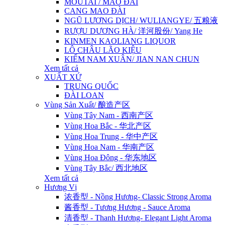
MOUTAI / MAO ĐÀI
CANG MAO ĐÀI
NGŨ LƯƠNG DỊCH/ WULIANGYE/ 五粮液
RƯỢU DƯƠNG HÀ/ 洋河股份/ Yang He
KINMEN KAOLIANG LIQUOR
LÔ CHÂU LÃO KIỆU
KIẾM NAM XUÂN/ JIAN NAN CHUN
Xem tất cả
XUẤT XỨ
TRUNG QUỐC
ĐÀI LOAN
Vùng Sản Xuất/ 酿造产区
Vùng Tây Nam - 西南产区
Vùng Hoa Bắc - 华北产区
Vùng Hoa Trung - 华中产区
Vùng Hoa Nam - 华南产区
Vùng Hoa Đông - 华东地区
Vùng Tây Bắc/ 西北地区
Xem tất cả
Hương Vị
浓香型 - Nồng Hương- Classic Strong Aroma
酱香型 - Tương Hương - Sauce Aroma
清香型 - Thanh Hương- Elegant Light Aroma