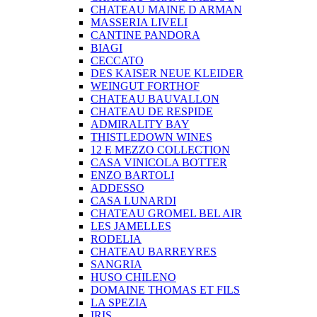
CHATEAU MAINE D ARMAN
MASSERIA LIVELI
CANTINE PANDORA
BIAGI
CECCATO
DES KAISER NEUE KLEIDER
WEINGUT FORTHOF
CHATEAU BAUVALLON
CHATEAU DE RESPIDE
ADMIRALITY BAY
THISTLEDOWN WINES
12 E MEZZO COLLECTION
CASA VINICOLA BOTTER
ENZO BARTOLI
ADDESSO
CASA LUNARDI
CHATEAU GROMEL BEL AIR
LES JAMELLES
RODELIA
CHATEAU BARREYRES
SANGRIA
HUSO CHILENO
DOMAINE THOMAS ET FILS
LA SPEZIA
IRIS