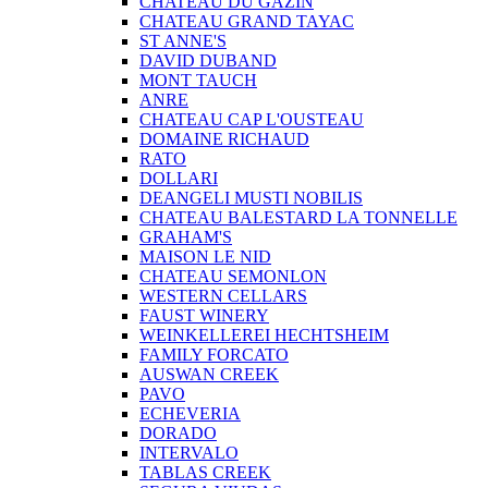
CHATEAU DU GAZIN
CHATEAU GRAND TAYAC
ST ANNE'S
DAVID DUBAND
MONT TAUCH
ANRE
CHATEAU CAP L'OUSTEAU
DOMAINE RICHAUD
RATO
DOLLARI
DEANGELI MUSTI NOBILIS
CHATEAU BALESTARD LA TONNELLE
GRAHAM'S
MAISON LE NID
CHATEAU SEMONLON
WESTERN CELLARS
FAUST WINERY
WEINKELLEREI HECHTSHEIM
FAMILY FORCATO
AUSWAN CREEK
PAVO
ECHEVERIA
DORADO
INTERVALO
TABLAS CREEK