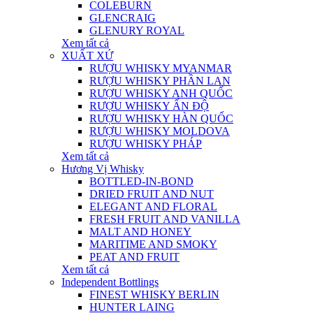
COLEBURN
GLENCRAIG
GLENURY ROYAL
Xem tất cả
XUẤT XỨ
RƯỢU WHISKY MYANMAR
RƯỢU WHISKY PHẦN LAN
RƯỢU WHISKY ANH QUỐC
RƯỢU WHISKY ẤN ĐỘ
RƯỢU WHISKY HÀN QUỐC
RƯỢU WHISKY MOLDOVA
RƯỢU WHISKY PHÁP
Xem tất cả
Hương Vị Whisky
BOTTLED-IN-BOND
DRIED FRUIT AND NUT
ELEGANT AND FLORAL
FRESH FRUIT AND VANILLA
MALT AND HONEY
MARITIME AND SMOKY
PEAT AND FRUIT
Xem tất cả
Independent Bottlings
FINEST WHISKY BERLIN
HUNTER LAING