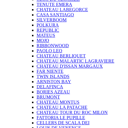
TENUTE EMERA
CHATEAU LABEGORCE
CASA SANTIAGO
SILVERBOOM
POLKURA
REPUBLIC
MATEUS
MOJO
RIBBONWOOD
PAOLO LEO
CHATEAU BERLIQUET
CHATEAU MALARTIC LAGRAVIERE
CHATEAU D'ISSAN MARGAUX
FAR NIENTE
TWIN ISLANDS
ARNISTON BAY
DELAFINCA
BORIES AZEAU
BRUMONT
CHATEAU MONTUS
CHATEAU LA PATACHE
CHATEAU TOUR DU ROC MILON
FATTORIA LE PUPILLE
CELLERS DE SCALA DEI
LOUIS DE VENENGE