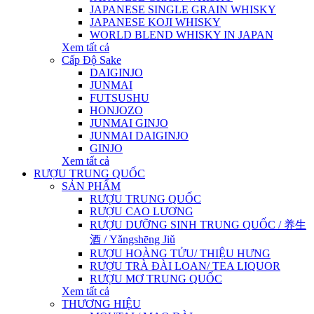
JAPANESE SINGLE GRAIN WHISKY
JAPANESE KOJI WHISKY
WORLD BLEND WHISKY IN JAPAN
Xem tất cả
Cấp Độ Sake
DAIGINJO
JUNMAI
FUTSUSHU
HONJOZO
JUNMAI GINJO
JUNMAI DAIGINJO
GINJO
Xem tất cả
RƯỢU TRUNG QUỐC
SẢN PHẨM
RƯỢU TRUNG QUỐC
RƯỢU CAO LƯƠNG
RƯỢU DƯỠNG SINH TRUNG QUỐC / 养生
酒 / Yǎngshēng Jiǔ
RƯỢU HOÀNG TỬU/ THIỆU HƯNG
RƯỢU TRÀ ĐÀI LOAN/ TEA LIQUOR
RƯỢU MƠ TRUNG QUỐC
Xem tất cả
THƯƠNG HIỆU