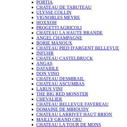
PORTIA
CHATEAU DE TABUTEAU
ULYSSE COLLIN
VIGNOBLES MEYRE
HOXXOH
PROGETTI AGRICOLI
CHATEAU LA HAUTE BRANDE
ANGEL CHAMPAGNE
BORIE MANOUX
CHATEAU PIED D'ARGENT BELLEVUE
INFUHR
CHATEAU CASTELBRUCK
ANGAS
DATABILE
DON VINO
CHATEAU DESMIRAIL
CHATEAU ASCUMBAS
LARUS VINI
THE BIG RED MONSTER
CHEVALIER
CHATEAU BELLEVUE FAVEREAU
DOMAINE DE MIHOUDY
CHATEAU LARRIVET HAUT BRION
MAILLY GRAND CRU
CHATEAU LA TOUR DE MONS