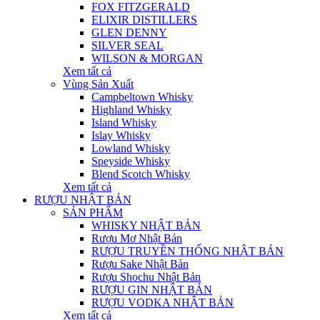
FOX FITZGERALD
ELIXIR DISTILLERS
GLEN DENNY
SILVER SEAL
WILSON & MORGAN
Xem tất cả
Vùng Sản Xuất
Campbeltown Whisky
Highland Whisky
Island Whisky
Islay Whisky
Lowland Whisky
Speyside Whisky
Blend Scotch Whisky
Xem tất cả
RƯỢU NHẬT BẢN
SẢN PHẨM
WHISKY NHẬT BẢN
Rượu Mơ Nhật Bản
RƯỢU TRUYỀN THỐNG NHẬT BẢN
Rượu Sake Nhật Bản
Rượu Shochu Nhật Bản
RƯỢU GIN NHẬT BẢN
RƯỢU VODKA NHẬT BẢN
Xem tất cả