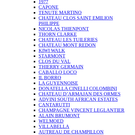
1977
CAPONE
TENUTE MARTINO
CHATEAU CLOS SAINT EMILION
PHILIPPE
NICOLAS THIENPONT
THORN CLARKE
CHATEAU LES TUILERIES
CHATEAU MONT REDON
KIWI WALK
STARMONT
CLOS DU VAL
THIERRY GERMAIN
CABALLO LOCO
IL BORRO
LA GUYENNOISE
DONATELLA CINELLI COLOMBINI
CHATEAU D’ARMAJAN DES ORMES
ADVINI SOUTH AFRICAN ESTATES
CANTARUTTI
CHAMPAGNE VINCENT LEGLANTIER
ALAIN BRUMONT
WELMOED
VILLABELLA
AUTREAU DE CHAMPILLON