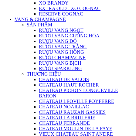
XO BRANDY
EXTRA OLD - XO COGNAC
RESERVE COGNAC
VANG & CHAMPAGNE
SẢN PHẨM
RƯỢU VANG NGỌT
RƯỢU VANG CƯỜNG HÓA
RƯỢU VANG ĐỎ
RƯỢU VANG TRẮNG
RƯỢU VANG HỒNG
RƯỢU CHAMPAGNE
RƯỢU VANG BỊCH
RƯỢU SPARKLING
THƯƠNG HIỆU
CHATEAU DE VALOIS
CHATEAU HAUT ROCHER
CHATEAU PICHON LONGUEVILLE
BARON
CHATEAU LEOVILLE POYFERRE
CHATEAU NOAILLAC
CHATEAU RAUZAN GASSIES
CHATEAU LA BRULERIE
CHATEAU FERRANDE
CHATEAU MOULIN DE LA FAYE
VIEUX CHATEAU SAINT ANDRE