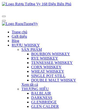
Trang chủ
Giới thiệu
Blog
RƯỢU WHISKY
SẢN PHẨM
BOURBON WHISKEY
RYE WHISKEY
TENNESSEE WHISKEY
CORN WHISKEY
WHEAT WHISKEY
SINGLE POT STILL
DOUBLE MALT WHISKY
Xem tất cả
THƯƠNG HIỆU
BALBLAIR
DARKNESS
GLENBRIDGE
GLEN CALDER