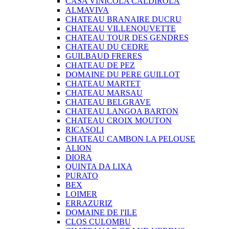
CASA VINICOLA CALDIROLA
ALMAVIVA
CHATEAU BRANAIRE DUCRU
CHATEAU VILLENOUVETTE
CHATEAU TOUR DES GENDRES
CHATEAU DU CEDRE
GUILBAUD FRERES
CHATEAU DE PEZ
DOMAINE DU PERE GUILLOT
CHATEAU MARTET
CHATEAU MARSAU
CHATEAU BELGRAVE
CHATEAU LANGOA BARTON
CHATEAU CROIX MOUTON
RICASOLI
CHATEAU CAMBON LA PELOUSE
ALION
DIORA
QUINTA DA LIXA
PURATO
BEX
LOIMER
ERRAZURIZ
DOMAINE DE I'ILE
CLOS CULOMBU