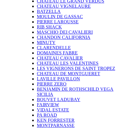
CHATEAU LE GRAND VERDUS
CHATEAU VIGNELAURE
BATZELLA
MOULIN DE GASSAC
PIERRE LAROUSSE
RIB SHACK
MASCHIO DEI CAVALIERI
CHANDON CALIFORNIA
MINUTY
CLARENDELLE
DOMAINES FABRE
CHATEAU CAVALIER
CHATEAU LES VALENTINES
LES VIGNERONS DE SAINT TROPEZ
CHATEAU DE MONTGUERET
LAVILLE PAVILLON
PIERRE ZERO
BENJAMIN DE ROTHSCHILD VEGA
SICILIA
BOUVET LADUBAY
FAIRVIEW
VIDAL ESTATE
PA ROAD
KEN FORRESTER
MONTPARNASSE