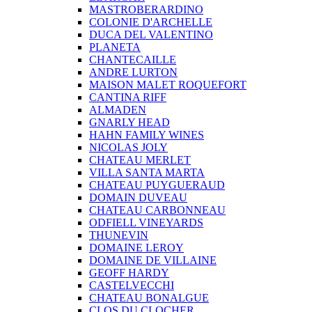
MASTROBERARDINO
COLONIE D'ARCHELLE
DUCA DEL VALENTINO
PLANETA
CHANTECAILLE
ANDRE LURTON
MAISON MALET ROQUEFORT
CANTINA RIFF
ALMADEN
GNARLY HEAD
HAHN FAMILY WINES
NICOLAS JOLY
CHATEAU MERLET
VILLA SANTA MARTA
CHATEAU PUYGUERAUD
DOMAIN DUVEAU
CHATEAU CARBONNEAU
ODFIELL VINEYARDS
THUNEVIN
DOMAINE LEROY
DOMAINE DE VILLAINE
GEOFF HARDY
CASTELVECCHI
CHATEAU BONALGUE
CLOS DU CLOCHER