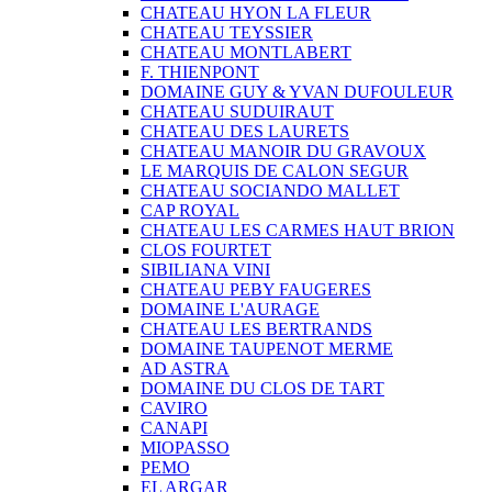
CHATEAU HYON LA FLEUR
CHATEAU TEYSSIER
CHATEAU MONTLABERT
F. THIENPONT
DOMAINE GUY & YVAN DUFOULEUR
CHATEAU SUDUIRAUT
CHATEAU DES LAURETS
CHATEAU MANOIR DU GRAVOUX
LE MARQUIS DE CALON SEGUR
CHATEAU SOCIANDO MALLET
CAP ROYAL
CHATEAU LES CARMES HAUT BRION
CLOS FOURTET
SIBILIANA VINI
CHATEAU PEBY FAUGERES
DOMAINE L'AURAGE
CHATEAU LES BERTRANDS
DOMAINE TAUPENOT MERME
AD ASTRA
DOMAINE DU CLOS DE TART
CAVIRO
CANAPI
MIOPASSO
PEMO
EL ARGAR