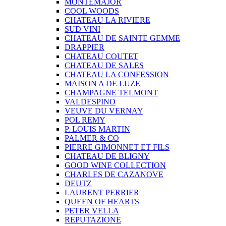
MONTEMAJOR
COOL WOODS
CHATEAU LA RIVIERE
SUD VINI
CHATEAU DE SAINTE GEMME
DRAPPIER
CHATEAU COUTET
CHATEAU DE SALES
CHATEAU LA CONFESSION
MAISON A DE LUZE
CHAMPAGNE TELMONT
VALDESPINO
VEUVE DU VERNAY
POL REMY
P. LOUIS MARTIN
PALMER & CO
PIERRE GIMONNET ET FILS
CHATEAU DE BLIGNY
GOOD WINE COLLECTION
CHARLES DE CAZANOVE
DEUTZ
LAURENT PERRIER
QUEEN OF HEARTS
PETER VELLA
REPUTAZIONE