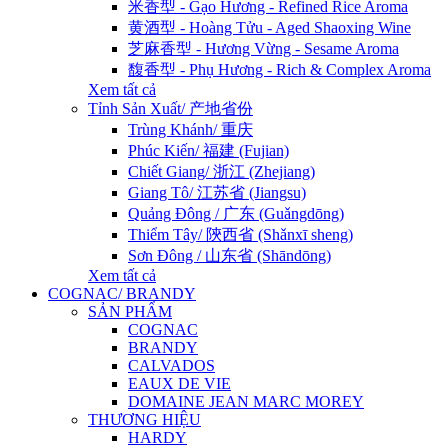
米香型 - Gạo Hương - Refined Rice Aroma
黄酒型 - Hoàng Tửu - Aged Shaoxing Wine
芝麻香型 - Hương Vừng - Sesame Aroma
馥香型 - Phụ Hương - Rich & Complex Aroma
Xem tất cả
Tỉnh Sản Xuất/ 产地省份
Trùng Khánh/ 重庆
Phúc Kiến/ 福建 (Fujian)
Chiết Giang/ 浙江 (Zhejiang)
Giang Tô/ 江苏省 (Jiangsu)
Quảng Đông / 广东 (Guǎngdōng)
Thiểm Tây/ 陝西省 (Shǎnxī sheng)
Sơn Đông / 山东省 (Shāndōng)
Xem tất cả
COGNAC/ BRANDY
SẢN PHẨM
COGNAC
BRANDY
CALVADOS
EAUX DE VIE
DOMAINE JEAN MARC MOREY
THƯƠNG HIỆU
HARDY