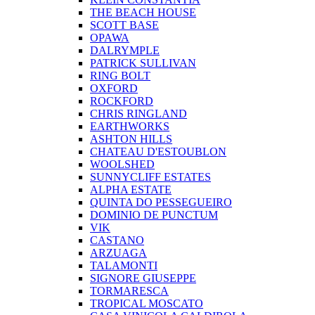
THE BEACH HOUSE
SCOTT BASE
OPAWA
DALRYMPLE
PATRICK SULLIVAN
RING BOLT
OXFORD
ROCKFORD
CHRIS RINGLAND
EARTHWORKS
ASHTON HILLS
CHATEAU D'ESTOUBLON
WOOLSHED
SUNNYCLIFF ESTATES
ALPHA ESTATE
QUINTA DO PESSEGUEIRO
DOMINIO DE PUNCTUM
VIK
CASTANO
ARZUAGA
TALAMONTI
SIGNORE GIUSEPPE
TORMARESCA
TROPICAL MOSCATO