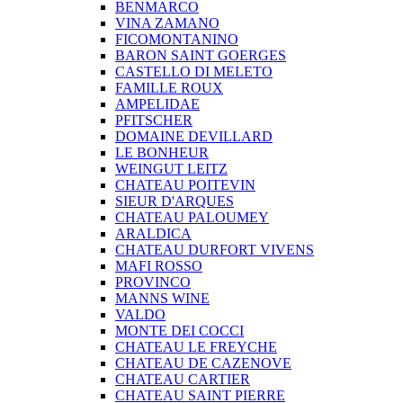
BENMARCO
VINA ZAMANO
FICOMONTANINO
BARON SAINT GOERGES
CASTELLO DI MELETO
FAMILLE ROUX
AMPELIDAE
PFITSCHER
DOMAINE DEVILLARD
LE BONHEUR
WEINGUT LEITZ
CHATEAU POITEVIN
SIEUR D'ARQUES
CHATEAU PALOUMEY
ARALDICA
CHATEAU DURFORT VIVENS
MAFI ROSSO
PROVINCO
MANNS WINE
VALDO
MONTE DEI COCCI
CHATEAU LE FREYCHE
CHATEAU DE CAZENOVE
CHATEAU CARTIER
CHATEAU SAINT PIERRE