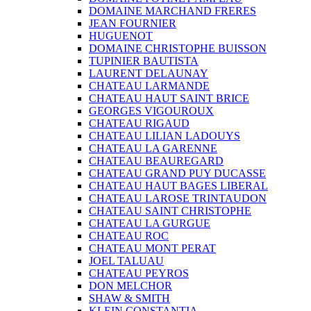
DOMAINE MARCHAND FRERES
JEAN FOURNIER
HUGUENOT
DOMAINE CHRISTOPHE BUISSON
TUPINIER BAUTISTA
LAURENT DELAUNAY
CHATEAU LARMANDE
CHATEAU HAUT SAINT BRICE
GEORGES VIGOUROUX
CHATEAU RIGAUD
CHATEAU LILIAN LADOUYS
CHATEAU LA GARENNE
CHATEAU BEAUREGARD
CHATEAU GRAND PUY DUCASSE
CHATEAU HAUT BAGES LIBERAL
CHATEAU LAROSE TRINTAUDON
CHATEAU SAINT CHRISTOPHE
CHATEAU LA GURGUE
CHATEAU ROC
CHATEAU MONT PERAT
JOEL TALUAU
CHATEAU PEYROS
DON MELCHOR
SHAW & SMITH
KLEIN CONSTANTIA