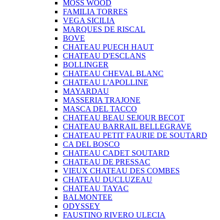
MOSS WOOD
FAMILIA TORRES
VEGA SICILIA
MARQUES DE RISCAL
BOVE
CHATEAU PUECH HAUT
CHATEAU D'ESCLANS
BOLLINGER
CHATEAU CHEVAL BLANC
CHATEAU L'APOLLINE
MAYARDAU
MASSERIA TRAJONE
MASCA DEL TACCO
CHATEAU BEAU SEJOUR BECOT
CHATEAU BARRAIL BELLEGRAVE
CHATEAU PETIT FAURIE DE SOUTARD
CA DEL BOSCO
CHATEAU CADET SOUTARD
CHATEAU DE PRESSAC
VIEUX CHATEAU DES COMBES
CHATEAU DUCLUZEAU
CHATEAU TAYAC
BALMONTEE
ODYSSEY
FAUSTINO RIVERO ULECIA