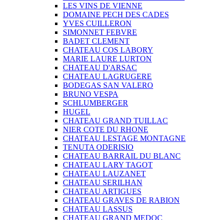
LES VINS DE VIENNE
DOMAINE PECH DES CADES
YVES CUILLERON
SIMONNET FEBVRE
BADET CLEMENT
CHATEAU COS LABORY
MARIE LAURE LURTON
CHATEAU D'ARSAC
CHATEAU LAGRUGERE
BODEGAS SAN VALERO
BRUNO VESPA
SCHLUMBERGER
HUGEL
CHATEAU GRAND TUILLAC
NIER COTE DU RHONE
CHATEAU LESTAGE MONTAGNE
TENUTA ODERISIO
CHATEAU BARRAIL DU BLANC
CHATEAU LARY TAGOT
CHATEAU LAUZANET
CHATEAU SERILHAN
CHATEAU ARTIGUES
CHATEAU GRAVES DE RABION
CHATEAU LASSUS
CHATEAU GRAND MEDOC