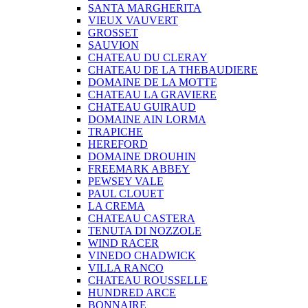
SANTA MARGHERITA
VIEUX VAUVERT
GROSSET
SAUVION
CHATEAU DU CLERAY
CHATEAU DE LA THEBAUDIERE
DOMAINE DE LA MOTTE
CHATEAU LA GRAVIERE
CHATEAU GUIRAUD
DOMAINE AIN LORMA
TRAPICHE
HEREFORD
DOMAINE DROUHIN
FREEMARK ABBEY
PEWSEY VALE
PAUL CLOUET
LA CREMA
CHATEAU CASTERA
TENUTA DI NOZZOLE
WIND RACER
VINEDO CHADWICK
VILLA RANCO
CHATEAU ROUSSELLE
HUNDRED ARCE
BONNAIRE