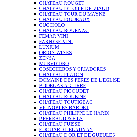
CHATEAU ROUGET
CHATEAU I'ETOILE DE VIAUD
CHATEAU TOUR DU MAYNE
CHATEAU POUJEAUX
CUCCIOLO
CHATEAU BOURNAC
FEMAR VINI
FARNESE VINI
LUXIUM
ORION WINES
ZENSA
MURVIEDRO
COSECHEROS Y CRIADORES
CHATEAU PLATON
DOMAINE DES PERES DE L'EGLISE
BODEGAS AGUIRRE
CHATEAU PIGOUDET
CHATEAU ROUBINE
CHATEAU TOUTIGEAC
VIGNOBLES BARDET
CHATEAU PHILIPPE LE HARDI
P FERRAUD & FILS
CHATEAU FUISSE
EDOUARD DELAUNAY
CHATEAU D'OR ET DE GUEULES