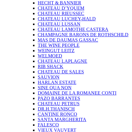
HECHT & BANNIER
CHATEAU D’YQUEM
CHATEAU RIEUSSEC
CHATEAU LUCHEY-HALD
CHATEAU LUSSAN
CHATEAU LAMOTHE CASTERA
CHAMPAGNE BARONS DE ROTHSCHILD
MAS DE DAUMAS GASSAC
THE WINE PEOPLE
WEINGUT LEITZ
WELMOED
CHATEAU LAPLAGNE
RIB SHACK
CHATEAU DE SALES
SAUVION
HARLAN ESTATE
SINE QUA NON
DOMAINE DE LA ROMANEE CONTI
PAZO BARRANTES
CHATEAU PETRUS
DR.H.THANISCH
CANTINE RONCO
SANTA MARGHERITA
FALESCO
VIEUX VAUVERT