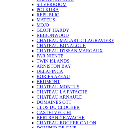
SILVERBOOM
POLKURA
REPUBLIC
MATEUS
MOJO
GEOFF HARDY
RIBBONWOOD
CHATEAU MALARTIC LAGRAVIERE
CHATEAU BONALGUE
CHATEAU D'ISSAN MARGAUX
FAR NIENTE
TWIN ISLANDS
ARNISTON BAY
DELAFINCA
BORIES AZEAU
BRUMONT
CHATEAU MONTUS
CHATEAU LA PATACHE
CHATEAU ARNAULD
DOMAINES OTT
CLOS DU CLOCHER
CASTELVECCHI
BERTRAND RAVACHE
CHATEAU ROCHER CALON
DOMINIO DE CAIR