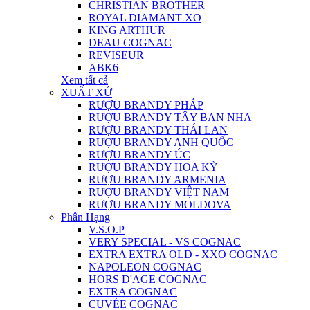
CHRISTIAN BROTHER
ROYAL DIAMANT XO
KING ARTHUR
DEAU COGNAC
REVISEUR
ABK6
Xem tất cả
XUẤT XỨ
RƯỢU BRANDY PHÁP
RƯỢU BRANDY TÂY BAN NHA
RƯỢU BRANDY THÁI LAN
RƯỢU BRANDY ANH QUỐC
RƯỢU BRANDY ÚC
RƯỢU BRANDY HOA KỲ
RƯỢU BRANDY ARMENIA
RƯỢU BRANDY VIỆT NAM
RƯỢU BRANDY MOLDOVA
Phân Hạng
V.S.O.P
VERY SPECIAL - VS COGNAC
EXTRA EXTRA OLD - XXO COGNAC
NAPOLEON COGNAC
HORS D'AGE COGNAC
EXTRA COGNAC
CUVÉE COGNAC