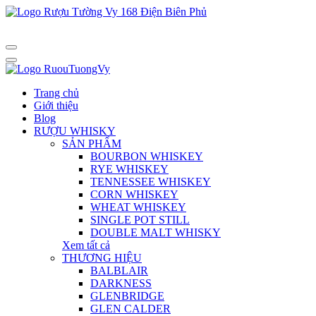
Trang chủ
Giới thiệu
Blog
RƯỢU WHISKY
SẢN PHẨM
BOURBON WHISKEY
RYE WHISKEY
TENNESSEE WHISKEY
CORN WHISKEY
WHEAT WHISKEY
SINGLE POT STILL
DOUBLE MALT WHISKY
Xem tất cả
THƯƠNG HIỆU
BALBLAIR
DARKNESS
GLENBRIDGE
GLEN CALDER