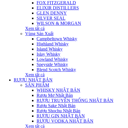
FOX FITZGERALD
ELIXIR DISTILLERS
GLEN DENNY
SILVER SEAL
WILSON & MORGAN
Xem tất cả
Vùng Sản Xuất
Campbeltown Whisky
Highland Whisky
Island Whisky
Islay Whisky
Lowland Whisky
Speyside Whisky
Blend Scotch Whisky
Xem tất cả
RƯỢU NHẬT BẢN
SẢN PHẨM
WHISKY NHẬT BẢN
Rượu Mơ Nhật Bản
RƯỢU TRUYỀN THỐNG NHẬT BẢN
Rượu Sake Nhật Bản
Rượu Shochu Nhật Bản
RƯỢU GIN NHẬT BẢN
RƯỢU VODKA NHẬT BẢN
Xem tất cả