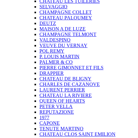
CHATEAU LES TUILERIES
SELVAGGIO
CHAMPAGNE COLLET
CHATEAU PALOUMEY
DEUTZ
MAISON A DE LUZE
CHAMPAGNE TELMONT
VALDESPINO
VEUVE DU VERNAY
POL REMY
P. LOUIS MARTIN
PALMER & CO
PIERRE GIMONNET ET FILS
DRAPPIER
CHATEAU DE BLIGNY
CHARLES DE CAZANOVE
LAURENT PERRIER
CHATEAU LA RIVIERE
QUEEN OF HEARTS
PETER VELLA
REPUTAZIONE
1977
CAPONE
TENUTE MARTINO
CHATEAU CLOS SAINT EMILION