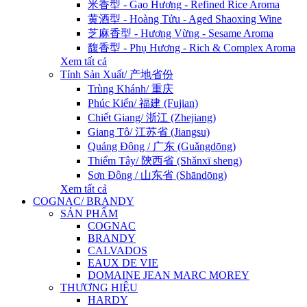
米香型 - Gạo Hương - Refined Rice Aroma
黄酒型 - Hoàng Tửu - Aged Shaoxing Wine
芝麻香型 - Hương Vừng - Sesame Aroma
馥香型 - Phụ Hương - Rich & Complex Aroma
Xem tất cả
Tỉnh Sản Xuất/ 产地省份
Trùng Khánh/ 重庆
Phúc Kiến/ 福建 (Fujian)
Chiết Giang/ 浙江 (Zhejiang)
Giang Tô/ 江苏省 (Jiangsu)
Quảng Đông / 广东 (Guǎngdōng)
Thiểm Tây/ 陝西省 (Shǎnxī sheng)
Sơn Đông / 山东省 (Shāndōng)
Xem tất cả
COGNAC/ BRANDY
SẢN PHẨM
COGNAC
BRANDY
CALVADOS
EAUX DE VIE
DOMAINE JEAN MARC MOREY
THƯƠNG HIỆU
HARDY