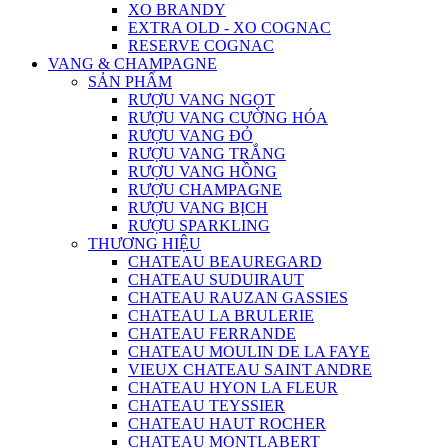
XO BRANDY
EXTRA OLD - XO COGNAC
RESERVE COGNAC
VANG & CHAMPAGNE
SẢN PHẨM
RƯỢU VANG NGỌT
RƯỢU VANG CƯỜNG HÓA
RƯỢU VANG ĐỎ
RƯỢU VANG TRẮNG
RƯỢU VANG HỒNG
RƯỢU CHAMPAGNE
RƯỢU VANG BỊCH
RƯỢU SPARKLING
THƯƠNG HIỆU
CHATEAU BEAUREGARD
CHATEAU SUDUIRAUT
CHATEAU RAUZAN GASSIES
CHATEAU LA BRULERIE
CHATEAU FERRANDE
CHATEAU MOULIN DE LA FAYE
VIEUX CHATEAU SAINT ANDRE
CHATEAU HYON LA FLEUR
CHATEAU TEYSSIER
CHATEAU HAUT ROCHER
CHATEAU MONTLABERT