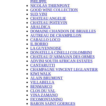
PHILIPPE
NICOLAS THIENPONT
GOOD WINE COLLECTION
SUD VINI
CHATEAU ANGELIE
CHATEAU POITEVIN
ARALDICA
DOMAINE CHANDON DE BRIAILLES
AUTREAU DE CHAMPILLON
CABALLO LOCO
IL BORRO
LA GUYENNOISE
DONATELLA CINELLI COLOMBINI
CHATEAU D’ARMAJAN DES ORMES
ADVINI SOUTH AFRICAN ESTATES
CANTARUTTI
CHAMPAGNE VINCENT LEGLANTIER
KIWI WALK
ALAIN BRUMONT
VILLABELLA
BENMARCO
CLOS DU VAL
VINA ZAMANO
FICOMONTANINO
BARON SAINT GOERGES