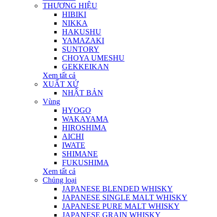
THƯƠNG HIỆU
HIBIKI
NIKKA
HAKUSHU
YAMAZAKI
SUNTORY
CHOYA UMESHU
GEKKEIKAN
Xem tất cả
XUẤT XỨ
NHẬT BẢN
Vùng
HYOGO
WAKAYAMA
HIROSHIMA
AICHI
IWATE
SHIMANE
FUKUSHIMA
Xem tất cả
Chủng loại
JAPANESE BLENDED WHISKY
JAPANESE SINGLE MALT WHISKY
JAPANESE PURE MALT WHISKY
JAPANESE GRAIN WHISKY