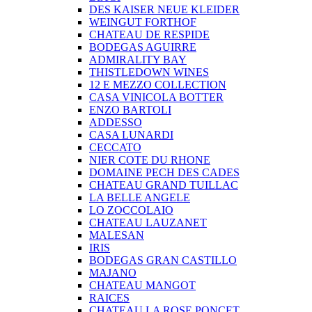
DES KAISER NEUE KLEIDER
WEINGUT FORTHOF
CHATEAU DE RESPIDE
BODEGAS AGUIRRE
ADMIRALITY BAY
THISTLEDOWN WINES
12 E MEZZO COLLECTION
CASA VINICOLA BOTTER
ENZO BARTOLI
ADDESSO
CASA LUNARDI
CECCATO
NIER COTE DU RHONE
DOMAINE PECH DES CADES
CHATEAU GRAND TUILLAC
LA BELLE ANGELE
LO ZOCCOLAIO
CHATEAU LAUZANET
MALESAN
IRIS
BODEGAS GRAN CASTILLO
MAJANO
CHATEAU MANGOT
RAICES
CHATEAU LA ROSE PONCET