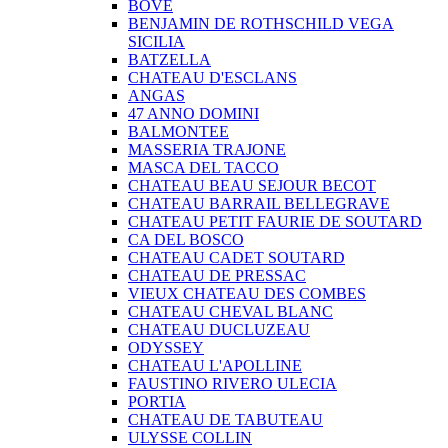
BOVE
BENJAMIN DE ROTHSCHILD VEGA
SICILIA
BATZELLA
CHATEAU D'ESCLANS
ANGAS
47 ANNO DOMINI
BALMONTEE
MASSERIA TRAJONE
MASCA DEL TACCO
CHATEAU BEAU SEJOUR BECOT
CHATEAU BARRAIL BELLEGRAVE
CHATEAU PETIT FAURIE DE SOUTARD
CA DEL BOSCO
CHATEAU CADET SOUTARD
CHATEAU DE PRESSAC
VIEUX CHATEAU DES COMBES
CHATEAU CHEVAL BLANC
CHATEAU DUCLUZEAU
ODYSSEY
CHATEAU L'APOLLINE
FAUSTINO RIVERO ULECIA
PORTIA
CHATEAU DE TABUTEAU
ULYSSE COLLIN