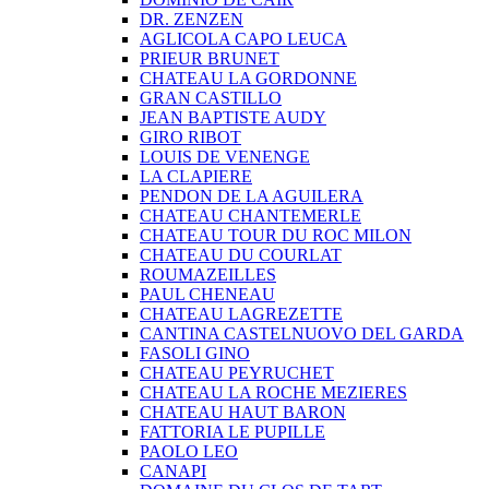
DR. ZENZEN
AGLICOLA CAPO LEUCA
PRIEUR BRUNET
CHATEAU LA GORDONNE
GRAN CASTILLO
JEAN BAPTISTE AUDY
GIRO RIBOT
LOUIS DE VENENGE
LA CLAPIERE
PENDON DE LA AGUILERA
CHATEAU CHANTEMERLE
CHATEAU TOUR DU ROC MILON
CHATEAU DU COURLAT
ROUMAZEILLES
PAUL CHENEAU
CHATEAU LAGREZETTE
CANTINA CASTELNUOVO DEL GARDA
FASOLI GINO
CHATEAU PEYRUCHET
CHATEAU LA ROCHE MEZIERES
CHATEAU HAUT BARON
FATTORIA LE PUPILLE
PAOLO LEO
CANAPI