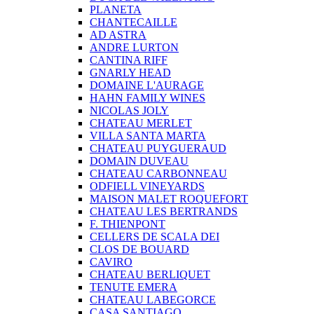
PLANETA
CHANTECAILLE
AD ASTRA
ANDRE LURTON
CANTINA RIFF
GNARLY HEAD
DOMAINE L'AURAGE
HAHN FAMILY WINES
NICOLAS JOLY
CHATEAU MERLET
VILLA SANTA MARTA
CHATEAU PUYGUERAUD
DOMAIN DUVEAU
CHATEAU CARBONNEAU
ODFIELL VINEYARDS
MAISON MALET ROQUEFORT
CHATEAU LES BERTRANDS
F. THIENPONT
CELLERS DE SCALA DEI
CLOS DE BOUARD
CAVIRO
CHATEAU BERLIQUET
TENUTE EMERA
CHATEAU LABEGORCE
CASA SANTIAGO