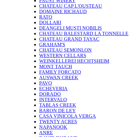
FAUST WINERY
CHATEAU CAP L'OUSTEAU
DOMAINE RICHAUD
RATO
DOLLARI
DEANGELI MUSTI NOBILIS
CHATEAU BALESTARD LA TONNELLE
CHATEAU GRAND TAYAC
GRAHAM'S
CHATEAU SEMONLON
WESTERN CELLARS
WEINKELLEREI HECHTSHEIM
MONT TAUCH
FAMILY FORCATO
AUSWAN CREEK
PAVO
ECHEVERIA
DORADO
INTERVALO
TABLAS CREEK
BARON DE LEY
CASA VINICOLA VERGA
TWENTY ACRES
NAPANOOK
ANRE