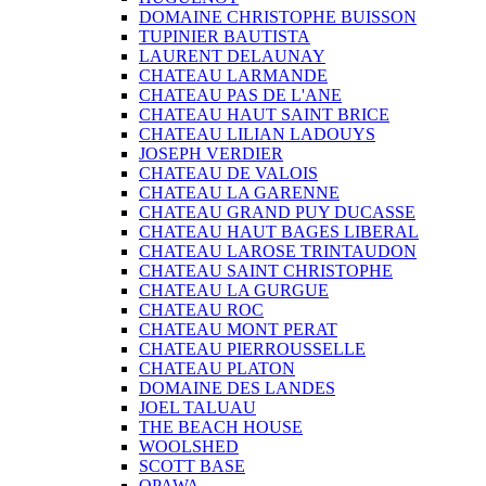
DOMAINE CHRISTOPHE BUISSON
TUPINIER BAUTISTA
LAURENT DELAUNAY
CHATEAU LARMANDE
CHATEAU PAS DE L'ANE
CHATEAU HAUT SAINT BRICE
CHATEAU LILIAN LADOUYS
JOSEPH VERDIER
CHATEAU DE VALOIS
CHATEAU LA GARENNE
CHATEAU GRAND PUY DUCASSE
CHATEAU HAUT BAGES LIBERAL
CHATEAU LAROSE TRINTAUDON
CHATEAU SAINT CHRISTOPHE
CHATEAU LA GURGUE
CHATEAU ROC
CHATEAU MONT PERAT
CHATEAU PIERROUSSELLE
CHATEAU PLATON
DOMAINE DES LANDES
JOEL TALUAU
THE BEACH HOUSE
WOOLSHED
SCOTT BASE
OPAWA