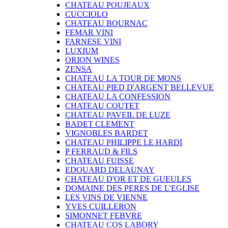
CHATEAU POUJEAUX
CUCCIOLO
CHATEAU BOURNAC
FEMAR VINI
FARNESE VINI
LUXIUM
ORION WINES
ZENSA
CHATEAU LA TOUR DE MONS
CHATEAU PIED D'ARGENT BELLEVUE
CHATEAU LA CONFESSION
CHATEAU COUTET
CHATEAU PAVEIL DE LUZE
BADET CLEMENT
VIGNOBLES BARDET
CHATEAU PHILIPPE LE HARDI
P FERRAUD & FILS
CHATEAU FUISSE
EDOUARD DELAUNAY
CHATEAU D'OR ET DE GUEULES
DOMAINE DES PERES DE L'EGLISE
LES VINS DE VIENNE
YVES CUILLERON
SIMONNET FEBVRE
CHATEAU COS LABORY