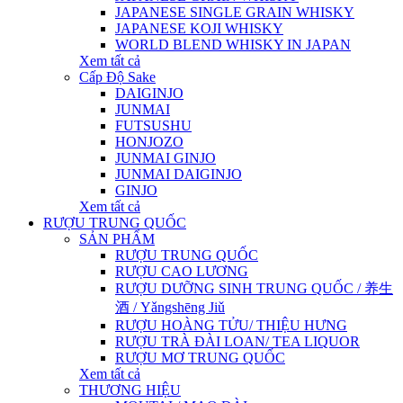
JAPANESE SINGLE GRAIN WHISKY
JAPANESE KOJI WHISKY
WORLD BLEND WHISKY IN JAPAN
Xem tất cả
Cấp Độ Sake
DAIGINJO
JUNMAI
FUTSUSHU
HONJOZO
JUNMAI GINJO
JUNMAI DAIGINJO
GINJO
Xem tất cả
RƯỢU TRUNG QUỐC
SẢN PHẨM
RƯỢU TRUNG QUỐC
RƯỢU CAO LƯƠNG
RƯỢU DƯỠNG SINH TRUNG QUỐC / 养生
酒 / Yǎngshēng Jiǔ
RƯỢU HOÀNG TỬU/ THIỆU HƯNG
RƯỢU TRÀ ĐÀI LOAN/ TEA LIQUOR
RƯỢU MƠ TRUNG QUỐC
Xem tất cả
THƯƠNG HIỆU