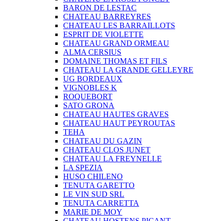
BARON DE LESTAC
CHATEAU BARREYRES
CHATEAU LES BARRAILLOTS
ESPRIT DE VIOLETTE
CHATEAU GRAND ORMEAU
ALMA CERSIUS
DOMAINE THOMAS ET FILS
CHATEAU LA GRANDE GELLEYRE
UG BORDEAUX
VIGNOBLES K
ROQUEBORT
SATO GRONA
CHATEAU HAUTES GRAVES
CHATEAU HAUT PEYROUTAS
TEHA
CHATEAU DU GAZIN
CHATEAU CLOS JUNET
CHATEAU LA FREYNELLE
LA SPEZIA
HUSO CHILENO
TENUTA GARETTO
LE VIN SUD SRL
TENUTA CARRETTA
MARIE DE MOY
CHATEAU HOSTENS PICANT