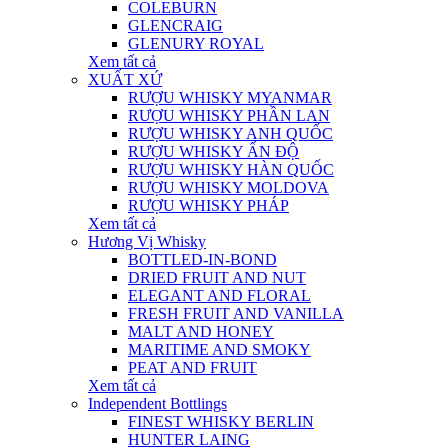
COLEBURN
GLENCRAIG
GLENURY ROYAL
Xem tất cả
XUẤT XỨ
RƯỢU WHISKY MYANMAR
RƯỢU WHISKY PHẦN LAN
RƯỢU WHISKY ANH QUỐC
RƯỢU WHISKY ẤN ĐỘ
RƯỢU WHISKY HÀN QUỐC
RƯỢU WHISKY MOLDOVA
RƯỢU WHISKY PHÁP
Xem tất cả
Hương Vị Whisky
BOTTLED-IN-BOND
DRIED FRUIT AND NUT
ELEGANT AND FLORAL
FRESH FRUIT AND VANILLA
MALT AND HONEY
MARITIME AND SMOKY
PEAT AND FRUIT
Xem tất cả
Independent Bottlings
FINEST WHISKY BERLIN
HUNTER LAING