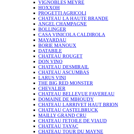
VIGNOBLES MEYRE
HOXXOH
PROGETTI AGRICOLI
CHATEAU LA HAUTE BRANDE
ANGEL CHAMPAGNE
BOLLINGER
CASA VINICOLA CALDIROLA
MAYARDAU
BORIE MANOUX
DATABILE
CHATEAU ROUGET
DON VINO
CHATEAU DESMIRAIL
CHATEAU ASCUMBAS
LARUS VINI
THE BIG RED MONSTER
CHEVALIER
CHATEAU BELLEVUE FAVEREAU
DOMAINE DE MIHOUDY
CHATEAU LARRIVET HAUT BRION
CHATEAU CASTELBRUCK
MAILLY GRAND CRU
CHATEAU I'ETOILE DE VIAUD
CHATEAU TAYAC
CHATEAU TOUR DU MAYNE