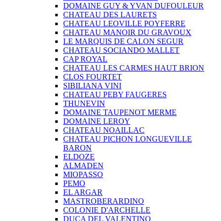
DOMAINE GUY & YVAN DUFOULEUR
CHATEAU DES LAURETS
CHATEAU LEOVILLE POYFERRE
CHATEAU MANOIR DU GRAVOUX
LE MARQUIS DE CALON SEGUR
CHATEAU SOCIANDO MALLET
CAP ROYAL
CHATEAU LES CARMES HAUT BRION
CLOS FOURTET
SIBILIANA VINI
CHATEAU PEBY FAUGERES
THUNEVIN
DOMAINE TAUPENOT MERME
DOMAINE LEROY
CHATEAU NOAILLAC
CHATEAU PICHON LONGUEVILLE
BARON
ELDOZE
ALMADEN
MIOPASSO
PEMO
EL ARGAR
MASTROBERARDINO
COLONIE D'ARCHELLE
DUCA DEL VALENTINO