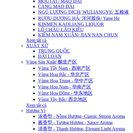
MOUTAI / MAO ĐÀI
CANG MAO ĐÀI
NGŨ LƯƠNG DỊCH/ WULIANGYE/ 五粮液
RƯỢU DƯƠNG HÀ/ 洋河股份/ Yang He
KINMEN KAOLIANG LIQUOR
LÔ CHÂU LÃO KIỆU
KIẾM NAM XUÂN/ JIAN NAN CHUN
Xem tất cả
XUẤT XỨ
TRUNG QUỐC
ĐÀI LOAN
Vùng Sản Xuất/ 酿造产区
Vùng Tây Nam - 西南产区
Vùng Hoa Bắc - 华北产区
Vùng Hoa Trung - 华中产区
Vùng Hoa Nam - 华南产区
Vùng Hoa Đông - 华东地区
Vùng Tây Bắc/ 西北地区
Xem tất cả
Hương Vị
浓香型 - Nồng Hương- Classic Strong Aroma
酱香型 - Tương Hương - Sauce Aroma
清香型 - Thanh Hương- Elegant Light Aroma