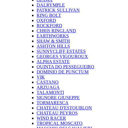
DALRYMPLE
PATRICK SULLIVAN
RING BOLT
OXFORD
ROCKFORD
CHRIS RINGLAND
EARTHWORKS
SHAW & SMITH
ASHTON HILLS
SUNNYCLIFF ESTATES
GEORGES VIGOUROUX
ALPHA ESTATE
QUINTA DO PESSEGUEIRO
DOMINIO DE PUNCTUM
VIK
CASTANO
ARZUAGA
TALAMONTI
SIGNORE GIUSEPPE
TORMARESCA
CHATEAU D'ESTOUBLON
CHATEAU PEYROS
WIND RACER
TROPICAL MOSCATO