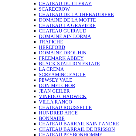
CHATEAU DU CLERAY
SCARECROW
CHATEAU DE LA THEBAUDIERE
DOMAINE DE LA MOTTE
CHATEAU LA GRAVIERE
CHATEAU GUIRAUD
DOMAINE AIN LORMA
TRAPICHE
HEREFORD
DOMAINE DROUHIN
FREEMARK ABBEY
BLACK STALLION ESTATE
LA CREMA
SCREAMING EAGLE
PEWSEY VALE
DON MELCHOR
JEAN GEILER
VINEDO CHADWICK
VILLA RANCO
CHATEAU ROUSSELLE
HUNDRED ARCE
BONNAIRE
CHATEAU BARRAIL SAINT ANDRE
CHATEAU BARRAIL DE BRISSON
CHATEAU PEYBONHOMME