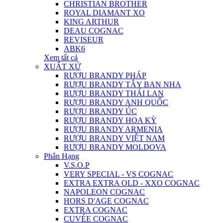
CHRISTIAN BROTHER
ROYAL DIAMANT XO
KING ARTHUR
DEAU COGNAC
REVISEUR
ABK6
Xem tất cả
XUẤT XỨ
RƯỢU BRANDY PHÁP
RƯỢU BRANDY TÂY BAN NHA
RƯỢU BRANDY THÁI LAN
RƯỢU BRANDY ANH QUỐC
RƯỢU BRANDY ÚC
RƯỢU BRANDY HOA KỲ
RƯỢU BRANDY ARMENIA
RƯỢU BRANDY VIỆT NAM
RƯỢU BRANDY MOLDOVA
Phân Hạng
V.S.O.P
VERY SPECIAL - VS COGNAC
EXTRA EXTRA OLD - XXO COGNAC
NAPOLEON COGNAC
HORS D'AGE COGNAC
EXTRA COGNAC
CUVÉE COGNAC