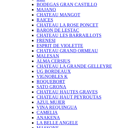
BODEGAS GRAN CASTILLO
MAJANO
CHATEAU MANGOT
RAICES
CHATEAU LA ROSE PONCET
BARON DE LESTAC
CHATEAU LES BARRAILLOTS
FRENESI
ESPRIT DE VIOLETTE
CHATEAU GRAND ORMEAU
MALESAN
ALMA CERSIUS
CHATEAU LA GRANDE GELLEYRE
UG BORDEAUX
VIGNOBLES K
ROQUEBORT
SATO GRONA
CHATEAU HAUTES GRAVES
CHATEAU HAUT PEYROUTAS
AZUL MUJER
VINA REQUINGUA
CAMELIA
ANAKENA
LA BELLE ANGELE
MASSONE