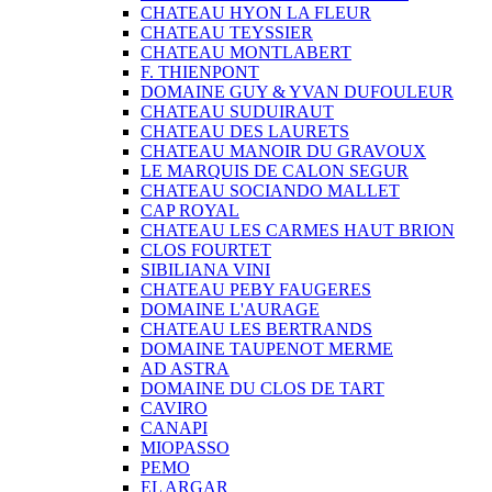
CHATEAU HYON LA FLEUR
CHATEAU TEYSSIER
CHATEAU MONTLABERT
F. THIENPONT
DOMAINE GUY & YVAN DUFOULEUR
CHATEAU SUDUIRAUT
CHATEAU DES LAURETS
CHATEAU MANOIR DU GRAVOUX
LE MARQUIS DE CALON SEGUR
CHATEAU SOCIANDO MALLET
CAP ROYAL
CHATEAU LES CARMES HAUT BRION
CLOS FOURTET
SIBILIANA VINI
CHATEAU PEBY FAUGERES
DOMAINE L'AURAGE
CHATEAU LES BERTRANDS
DOMAINE TAUPENOT MERME
AD ASTRA
DOMAINE DU CLOS DE TART
CAVIRO
CANAPI
MIOPASSO
PEMO
EL ARGAR