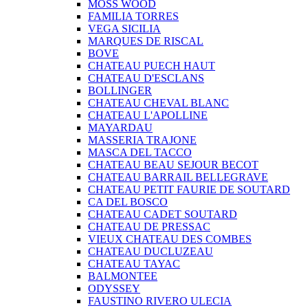
MOSS WOOD
FAMILIA TORRES
VEGA SICILIA
MARQUES DE RISCAL
BOVE
CHATEAU PUECH HAUT
CHATEAU D'ESCLANS
BOLLINGER
CHATEAU CHEVAL BLANC
CHATEAU L'APOLLINE
MAYARDAU
MASSERIA TRAJONE
MASCA DEL TACCO
CHATEAU BEAU SEJOUR BECOT
CHATEAU BARRAIL BELLEGRAVE
CHATEAU PETIT FAURIE DE SOUTARD
CA DEL BOSCO
CHATEAU CADET SOUTARD
CHATEAU DE PRESSAC
VIEUX CHATEAU DES COMBES
CHATEAU DUCLUZEAU
CHATEAU TAYAC
BALMONTEE
ODYSSEY
FAUSTINO RIVERO ULECIA