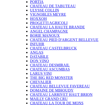
PORTIA
CHATEAU DE TABUTEAU
ULYSSE COLLIN
VIGNOBLES MEYRE
HOXXOH
PROGETTI AGRICOLI
CHATEAU LA HAUTE BRANDE
ANGEL CHAMPAGNE
BORIE MANOUX
CHATEAU PIED D'ARGENT BELLEVUE
INFUHR
CHATEAU CASTELBRUCK
ANGAS
DATABILE
DON VINO
CHATEAU DESMIRAIL
CHATEAU ASCUMBAS
LARUS VINI
THE BIG RED MONSTER
CHEVALIER
CHATEAU BELLEVUE FAVEREAU
DOMAINE DE MIHOUDY
CHATEAU LARRIVET HAUT BRION
MAILLY GRAND CRU
CHATEAU LA TOUR DE MONS