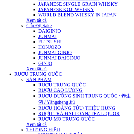
JAPANESE SINGLE GRAIN WHISKY
JAPANESE KOJI WHISKY
WORLD BLEND WHISKY IN JAPAN
Xem tất cả
Cấp Độ Sake
DAIGINJO
JUNMAI
FUTSUSHU
HONJOZO
JUNMAI GINJO
JUNMAI DAIGINJO
GINJO
Xem tất cả
RƯỢU TRUNG QUỐC
SẢN PHẨM
RƯỢU TRUNG QUỐC
RƯỢU CAO LƯƠNG
RƯỢU DƯỠNG SINH TRUNG QUỐC / 养生
酒 / Yǎngshēng Jiǔ
RƯỢU HOÀNG TỬU/ THIỆU HƯNG
RƯỢU TRÀ ĐÀI LOAN/ TEA LIQUOR
RƯỢU MƠ TRUNG QUỐC
Xem tất cả
THƯƠNG HIỆU