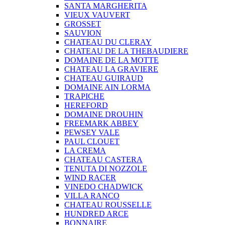
SANTA MARGHERITA
VIEUX VAUVERT
GROSSET
SAUVION
CHATEAU DU CLERAY
CHATEAU DE LA THEBAUDIERE
DOMAINE DE LA MOTTE
CHATEAU LA GRAVIERE
CHATEAU GUIRAUD
DOMAINE AIN LORMA
TRAPICHE
HEREFORD
DOMAINE DROUHIN
FREEMARK ABBEY
PEWSEY VALE
PAUL CLOUET
LA CREMA
CHATEAU CASTERA
TENUTA DI NOZZOLE
WIND RACER
VINEDO CHADWICK
VILLA RANCO
CHATEAU ROUSSELLE
HUNDRED ARCE
BONNAIRE