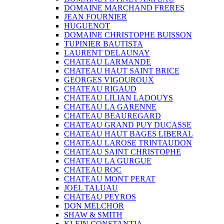
DOMAINE MARCHAND FRERES
JEAN FOURNIER
HUGUENOT
DOMAINE CHRISTOPHE BUISSON
TUPINIER BAUTISTA
LAURENT DELAUNAY
CHATEAU LARMANDE
CHATEAU HAUT SAINT BRICE
GEORGES VIGOUROUX
CHATEAU RIGAUD
CHATEAU LILIAN LADOUYS
CHATEAU LA GARENNE
CHATEAU BEAUREGARD
CHATEAU GRAND PUY DUCASSE
CHATEAU HAUT BAGES LIBERAL
CHATEAU LAROSE TRINTAUDON
CHATEAU SAINT CHRISTOPHE
CHATEAU LA GURGUE
CHATEAU ROC
CHATEAU MONT PERAT
JOEL TALUAU
CHATEAU PEYROS
DON MELCHOR
SHAW & SMITH
KLEIN CONSTANTIA