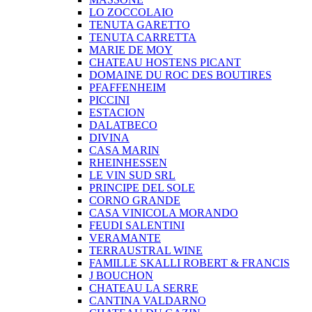
LO ZOCCOLAIO
TENUTA GARETTO
TENUTA CARRETTA
MARIE DE MOY
CHATEAU HOSTENS PICANT
DOMAINE DU ROC DES BOUTIRES
PFAFFENHEIM
PICCINI
ESTACION
DALATBECO
DIVINA
CASA MARIN
RHEINHESSEN
LE VIN SUD SRL
PRINCIPE DEL SOLE
CORNO GRANDE
CASA VINICOLA MORANDO
FEUDI SALENTINI
VERAMANTE
TERRAUSTRAL WINE
FAMILLE SKALLI ROBERT & FRANCIS
J BOUCHON
CHATEAU LA SERRE
CANTINA VALDARNO