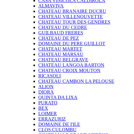
CASA VINICOLA CALDIROLA
ALMAVIVA
CHATEAU BRANAIRE DUCRU
CHATEAU VILLENOUVETTE
CHATEAU TOUR DES GENDRES
CHATEAU DU CEDRE
GUILBAUD FRERES
CHATEAU DE PEZ
DOMAINE DU PERE GUILLOT
CHATEAU MARTET
CHATEAU MARSAU
CHATEAU BELGRAVE
CHATEAU LANGOA BARTON
CHATEAU CROIX MOUTON
RICASOLI
CHATEAU CAMBON LA PELOUSE
ALION
DIORA
QUINTA DA LIXA
PURATO
BEX
LOIMER
ERRAZURIZ
DOMAINE DE I'ILE
CLOS CULOMBU