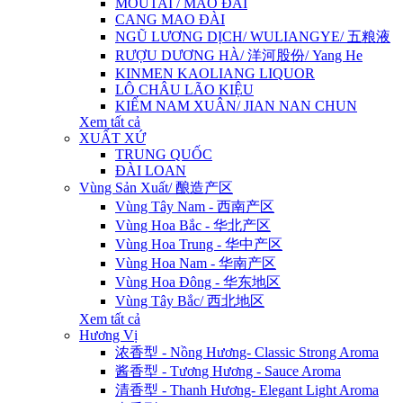
MOUTAI / MAO ĐÀI
CANG MAO ĐÀI
NGŨ LƯƠNG DỊCH/ WULIANGYE/ 五粮液
RƯỢU DƯƠNG HÀ/ 洋河股份/ Yang He
KINMEN KAOLIANG LIQUOR
LÔ CHÂU LÃO KIỆU
KIẾM NAM XUÂN/ JIAN NAN CHUN
Xem tất cả
XUẤT XỨ
TRUNG QUỐC
ĐÀI LOAN
Vùng Sản Xuất/ 酿造产区
Vùng Tây Nam - 西南产区
Vùng Hoa Bắc - 华北产区
Vùng Hoa Trung - 华中产区
Vùng Hoa Nam - 华南产区
Vùng Hoa Đông - 华东地区
Vùng Tây Bắc/ 西北地区
Xem tất cả
Hương Vị
浓香型 - Nồng Hương- Classic Strong Aroma
酱香型 - Tương Hương - Sauce Aroma
清香型 - Thanh Hương- Elegant Light Aroma