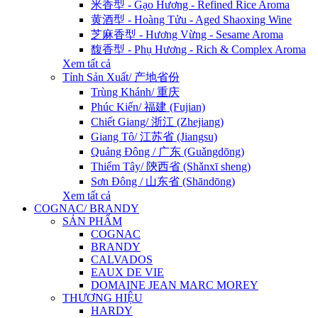
米香型 - Gạo Hương - Refined Rice Aroma
黄酒型 - Hoàng Tửu - Aged Shaoxing Wine
芝麻香型 - Hương Vừng - Sesame Aroma
馥香型 - Phụ Hương - Rich & Complex Aroma
Xem tất cả
Tỉnh Sản Xuất/ 产地省份
Trùng Khánh/ 重庆
Phúc Kiến/ 福建 (Fujian)
Chiết Giang/ 浙江 (Zhejiang)
Giang Tô/ 江苏省 (Jiangsu)
Quảng Đông / 广东 (Guǎngdōng)
Thiểm Tây/ 陝西省 (Shǎnxī sheng)
Sơn Đông / 山东省 (Shāndōng)
Xem tất cả
COGNAC/ BRANDY
SẢN PHẨM
COGNAC
BRANDY
CALVADOS
EAUX DE VIE
DOMAINE JEAN MARC MOREY
THƯƠNG HIỆU
HARDY