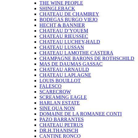
THE WINE PEOPLE
SHINGLEBACK
CHATEAU DE CHAMIREY
BODEGAS BURGO VIEJO
HECHT & BANNIER
CHATEAU D’YQUEM
CHATEAU RIEUSSEC
CHATEAU LUCHEY-HALD
CHATEAU LUSSAN
CHATEAU LAMOTHE CASTERA
CHAMPAGNE BARONS DE ROTHSCHILD
MAS DE DAUMAS GASSAC
CHATEAU ARNAULD
CHATEAU LAPLAGNE
LOUIS BOUILLOT
FALESCO
SCARECROW
SCREAMING EAGLE
HARLAN ESTATE
SINE QUA NON
DOMAINE DE LA ROMANEE CONTI
PAZO BARRANTES
CHATEAU PETRUS
DR.H.THANISCH
CANTINE RONCO