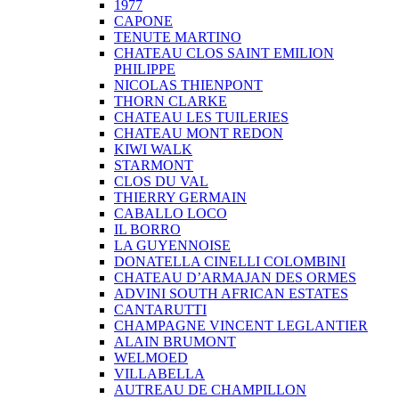
1977
CAPONE
TENUTE MARTINO
CHATEAU CLOS SAINT EMILION
PHILIPPE
NICOLAS THIENPONT
THORN CLARKE
CHATEAU LES TUILERIES
CHATEAU MONT REDON
KIWI WALK
STARMONT
CLOS DU VAL
THIERRY GERMAIN
CABALLO LOCO
IL BORRO
LA GUYENNOISE
DONATELLA CINELLI COLOMBINI
CHATEAU D’ARMAJAN DES ORMES
ADVINI SOUTH AFRICAN ESTATES
CANTARUTTI
CHAMPAGNE VINCENT LEGLANTIER
ALAIN BRUMONT
WELMOED
VILLABELLA
AUTREAU DE CHAMPILLON