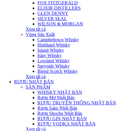
FOX FITZGERALD
ELIXIR DISTILLERS
GLEN DENNY
SILVER SEAL
WILSON & MORGAN
Xem tất cả
Vùng Sản Xuất
Campbeltown Whisky
Highland Whisky
Island Whisky
Islay Whisky
Lowland Whisky
Speyside Whisky
Blend Scotch Whisky
Xem tất cả
RƯỢU NHẬT BẢN
SẢN PHẨM
WHISKY NHẬT BẢN
Rượu Mơ Nhật Bản
RƯỢU TRUYỀN THỐNG NHẬT BẢN
Rượu Sake Nhật Bản
Rượu Shochu Nhật Bản
RƯỢU GIN NHẬT BẢN
RƯỢU VODKA NHẬT BẢN
Xem tất cả