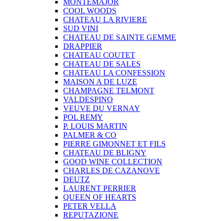
MONTEMAJOR
COOL WOODS
CHATEAU LA RIVIERE
SUD VINI
CHATEAU DE SAINTE GEMME
DRAPPIER
CHATEAU COUTET
CHATEAU DE SALES
CHATEAU LA CONFESSION
MAISON A DE LUZE
CHAMPAGNE TELMONT
VALDESPINO
VEUVE DU VERNAY
POL REMY
P. LOUIS MARTIN
PALMER & CO
PIERRE GIMONNET ET FILS
CHATEAU DE BLIGNY
GOOD WINE COLLECTION
CHARLES DE CAZANOVE
DEUTZ
LAURENT PERRIER
QUEEN OF HEARTS
PETER VELLA
REPUTAZIONE