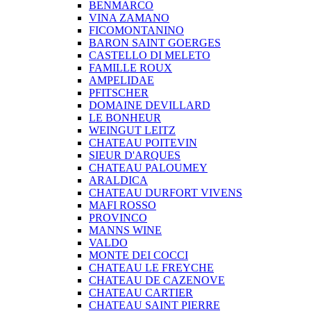
BENMARCO
VINA ZAMANO
FICOMONTANINO
BARON SAINT GOERGES
CASTELLO DI MELETO
FAMILLE ROUX
AMPELIDAE
PFITSCHER
DOMAINE DEVILLARD
LE BONHEUR
WEINGUT LEITZ
CHATEAU POITEVIN
SIEUR D'ARQUES
CHATEAU PALOUMEY
ARALDICA
CHATEAU DURFORT VIVENS
MAFI ROSSO
PROVINCO
MANNS WINE
VALDO
MONTE DEI COCCI
CHATEAU LE FREYCHE
CHATEAU DE CAZENOVE
CHATEAU CARTIER
CHATEAU SAINT PIERRE