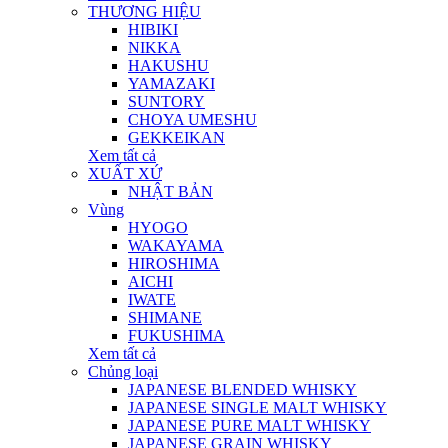
THƯƠNG HIỆU
HIBIKI
NIKKA
HAKUSHU
YAMAZAKI
SUNTORY
CHOYA UMESHU
GEKKEIKAN
Xem tất cả
XUẤT XỨ
NHẬT BẢN
Vùng
HYOGO
WAKAYAMA
HIROSHIMA
AICHI
IWATE
SHIMANE
FUKUSHIMA
Xem tất cả
Chủng loại
JAPANESE BLENDED WHISKY
JAPANESE SINGLE MALT WHISKY
JAPANESE PURE MALT WHISKY
JAPANESE GRAIN WHISKY