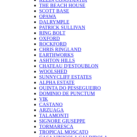
THE BEACH HOUSE
SCOTT BASE
OPAWA
DALRYMPLE
PATRICK SULLIVAN
RING BOLT
OXFORD
ROCKFORD
CHRIS RINGLAND
EARTHWORKS
ASHTON HILLS
CHATEAU D'ESTOUBLON
WOOLSHED
SUNNYCLIFF ESTATES
ALPHA ESTATE
QUINTA DO PESSEGUEIRO
DOMINIO DE PUNCTUM
VIK
CASTANO
ARZUAGA
TALAMONTI
SIGNORE GIUSEPPE
TORMARESCA
TROPICAL MOSCATO