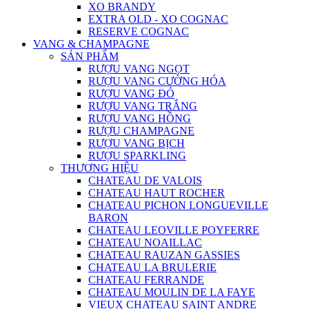
XO BRANDY
EXTRA OLD - XO COGNAC
RESERVE COGNAC
VANG & CHAMPAGNE
SẢN PHẨM
RƯỢU VANG NGỌT
RƯỢU VANG CƯỜNG HÓA
RƯỢU VANG ĐỎ
RƯỢU VANG TRẮNG
RƯỢU VANG HỒNG
RƯỢU CHAMPAGNE
RƯỢU VANG BỊCH
RƯỢU SPARKLING
THƯƠNG HIỆU
CHATEAU DE VALOIS
CHATEAU HAUT ROCHER
CHATEAU PICHON LONGUEVILLE
BARON
CHATEAU LEOVILLE POYFERRE
CHATEAU NOAILLAC
CHATEAU RAUZAN GASSIES
CHATEAU LA BRULERIE
CHATEAU FERRANDE
CHATEAU MOULIN DE LA FAYE
VIEUX CHATEAU SAINT ANDRE