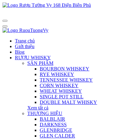
Trang chủ
Giới thiệu
Blog
RƯỢU WHISKY
SẢN PHẨM
BOURBON WHISKEY
RYE WHISKEY
TENNESSEE WHISKEY
CORN WHISKEY
WHEAT WHISKEY
SINGLE POT STILL
DOUBLE MALT WHISKY
Xem tất cả
THƯƠNG HIỆU
BALBLAIR
DARKNESS
GLENBRIDGE
GLEN CALDER