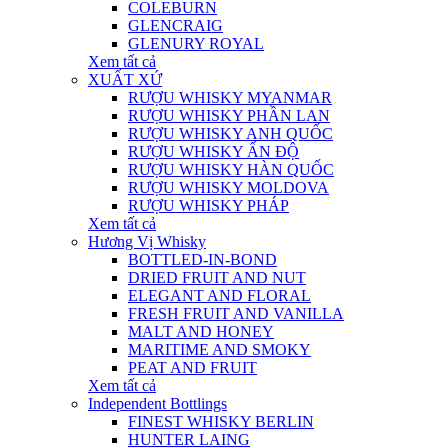
COLEBURN
GLENCRAIG
GLENURY ROYAL
Xem tất cả
XUẤT XỨ
RƯỢU WHISKY MYANMAR
RƯỢU WHISKY PHẦN LAN
RƯỢU WHISKY ANH QUỐC
RƯỢU WHISKY ẤN ĐỘ
RƯỢU WHISKY HÀN QUỐC
RƯỢU WHISKY MOLDOVA
RƯỢU WHISKY PHÁP
Xem tất cả
Hương Vị Whisky
BOTTLED-IN-BOND
DRIED FRUIT AND NUT
ELEGANT AND FLORAL
FRESH FRUIT AND VANILLA
MALT AND HONEY
MARITIME AND SMOKY
PEAT AND FRUIT
Xem tất cả
Independent Bottlings
FINEST WHISKY BERLIN
HUNTER LAING