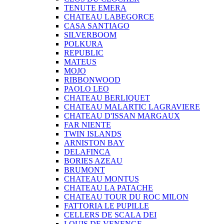
TENUTE EMERA
CHATEAU LABEGORCE
CASA SANTIAGO
SILVERBOOM
POLKURA
REPUBLIC
MATEUS
MOJO
RIBBONWOOD
PAOLO LEO
CHATEAU BERLIQUET
CHATEAU MALARTIC LAGRAVIERE
CHATEAU D'ISSAN MARGAUX
FAR NIENTE
TWIN ISLANDS
ARNISTON BAY
DELAFINCA
BORIES AZEAU
BRUMONT
CHATEAU MONTUS
CHATEAU LA PATACHE
CHATEAU TOUR DU ROC MILON
FATTORIA LE PUPILLE
CELLERS DE SCALA DEI
LOUIS DE VENENGE