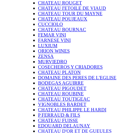
CHATEAU ROUGET
CHATEAU I'ETOILE DE VIAUD
CHATEAU TOUR DU MAYNE
CHATEAU POUJEAUX
CUCCIOLO
CHATEAU BOURNAC
FEMAR VINI
FARNESE VINI
LUXIUM
ORION WINES
ZENSA
MURVIEDRO
COSECHEROS Y CRIADORES
CHATEAU PLATON
DOMAINE DES PERES DE L'EGLISE
BODEGAS AGUIRRE
CHATEAU PIGOUDET
CHATEAU ROUBINE
CHATEAU TOUTIGEAC
VIGNOBLES BARDET
CHATEAU PHILIPPE LE HARDI
P FERRAUD & FILS
CHATEAU FUISSE
EDOUARD DELAUNAY
CHATEAU D'OR ET DE GUEULES