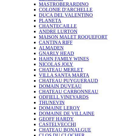
MASTROBERARDINO
COLONIE D'ARCHELLE
DUCA DEL VALENTINO
PLANETA
CHANTECAILLE
ANDRE LURTON
MAISON MALET ROQUEFORT
CANTINA RIFF
ALMADEN
GNARLY HEAD
HAHN FAMILY WINES
NICOLAS JOLY
CHATEAU MERLET
VILLA SANTA MARTA
CHATEAU PUYGUERAUD
DOMAIN DUVEAU
CHATEAU CARBONNEAU
ODFIELL VINEYARDS
THUNEVIN
DOMAINE LEROY
DOMAINE DE VILLAINE
GEOFF HARDY
CASTELVECCHI
CHATEAU BONALGUE
CLOS DU CLOCHER