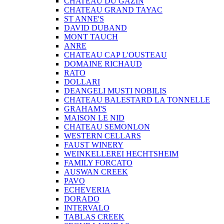
CHATEAU DU GAZIN
CHATEAU GRAND TAYAC
ST ANNE'S
DAVID DUBAND
MONT TAUCH
ANRE
CHATEAU CAP L'OUSTEAU
DOMAINE RICHAUD
RATO
DOLLARI
DEANGELI MUSTI NOBILIS
CHATEAU BALESTARD LA TONNELLE
GRAHAM'S
MAISON LE NID
CHATEAU SEMONLON
WESTERN CELLARS
FAUST WINERY
WEINKELLEREI HECHTSHEIM
FAMILY FORCATO
AUSWAN CREEK
PAVO
ECHEVERIA
DORADO
INTERVALO
TABLAS CREEK