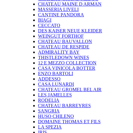
CHATEAU MAINE D ARMAN
MASSERIA LIVELI
CANTINE PANDORA
BIAGI
CECCATO
DES KAISER NEUE KLEIDER
WEINGUT FORTHOF
CHATEAU BAUVALLON
CHATEAU DE RESPIDE
ADMIRALITY BAY
THISTLEDOWN WINES
12 E MEZZO COLLECTION
CASA VINICOLA BOTTER
ENZO BARTOLI
ADDESSO
CASA LUNARDI
CHATEAU GROMEL BEL AIR
LES JAMELLES
RODELIA
CHATEAU BARREYRES
SANGRIA
HUSO CHILENO
DOMAINE THOMAS ET FILS
LA SPEZIA
IRIS