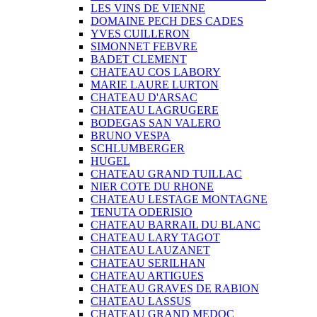
LES VINS DE VIENNE
DOMAINE PECH DES CADES
YVES CUILLERON
SIMONNET FEBVRE
BADET CLEMENT
CHATEAU COS LABORY
MARIE LAURE LURTON
CHATEAU D'ARSAC
CHATEAU LAGRUGERE
BODEGAS SAN VALERO
BRUNO VESPA
SCHLUMBERGER
HUGEL
CHATEAU GRAND TUILLAC
NIER COTE DU RHONE
CHATEAU LESTAGE MONTAGNE
TENUTA ODERISIO
CHATEAU BARRAIL DU BLANC
CHATEAU LARY TAGOT
CHATEAU LAUZANET
CHATEAU SERILHAN
CHATEAU ARTIGUES
CHATEAU GRAVES DE RABION
CHATEAU LASSUS
CHATEAU GRAND MEDOC