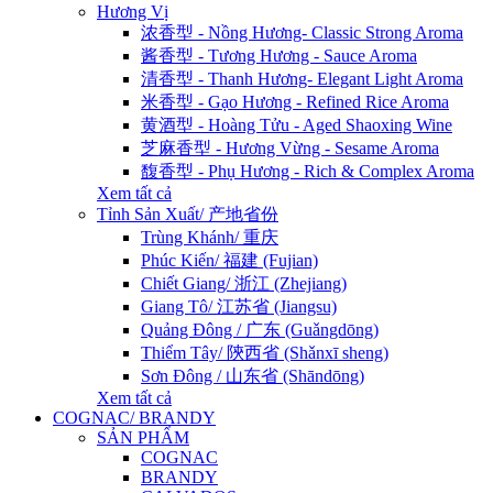
Hương Vị
浓香型 - Nồng Hương- Classic Strong Aroma
酱香型 - Tương Hương - Sauce Aroma
清香型 - Thanh Hương- Elegant Light Aroma
米香型 - Gạo Hương - Refined Rice Aroma
黄酒型 - Hoàng Tửu - Aged Shaoxing Wine
芝麻香型 - Hương Vừng - Sesame Aroma
馥香型 - Phụ Hương - Rich & Complex Aroma
Xem tất cả
Tỉnh Sản Xuất/ 产地省份
Trùng Khánh/ 重庆
Phúc Kiến/ 福建 (Fujian)
Chiết Giang/ 浙江 (Zhejiang)
Giang Tô/ 江苏省 (Jiangsu)
Quảng Đông / 广东 (Guǎngdōng)
Thiểm Tây/ 陝西省 (Shǎnxī sheng)
Sơn Đông / 山东省 (Shāndōng)
Xem tất cả
COGNAC/ BRANDY
SẢN PHẨM
COGNAC
BRANDY