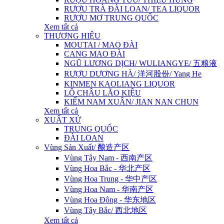
RƯỢU TRÀ ĐÀI LOAN/ TEA LIQUOR
RƯỢU MƠ TRUNG QUỐC
Xem tất cả
THƯƠNG HIỆU
MOUTAI / MAO ĐÀI
CANG MAO ĐÀI
NGŨ LƯƠNG DỊCH/ WULIANGYE/ 五粮液
RƯỢU DƯƠNG HÀ/ 洋河股份/ Yang He
KINMEN KAOLIANG LIQUOR
LÔ CHÂU LÃO KIỆU
KIẾM NAM XUÂN/ JIAN NAN CHUN
Xem tất cả
XUẤT XỨ
TRUNG QUỐC
ĐÀI LOAN
Vùng Sản Xuất/ 酿造产区
Vùng Tây Nam - 西南产区
Vùng Hoa Bắc - 华北产区
Vùng Hoa Trung - 华中产区
Vùng Hoa Nam - 华南产区
Vùng Hoa Đông - 华东地区
Vùng Tây Bắc/ 西北地区
Xem tất cả