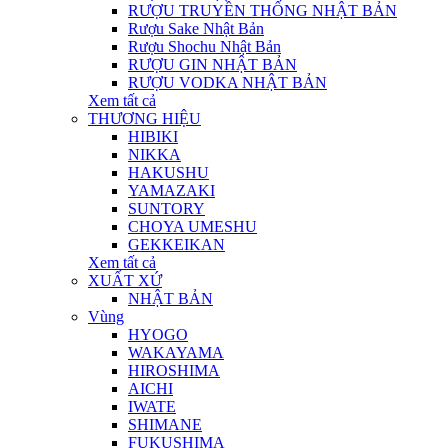
RƯỢU TRUYỀN THỐNG NHẬT BẢN
Rượu Sake Nhật Bản
Rượu Shochu Nhật Bản
RƯỢU GIN NHẬT BẢN
RƯỢU VODKA NHẬT BẢN
Xem tất cả
THƯƠNG HIỆU
HIBIKI
NIKKA
HAKUSHU
YAMAZAKI
SUNTORY
CHOYA UMESHU
GEKKEIKAN
Xem tất cả
XUẤT XỨ
NHẬT BẢN
Vùng
HYOGO
WAKAYAMA
HIROSHIMA
AICHI
IWATE
SHIMANE
FUKUSHIMA