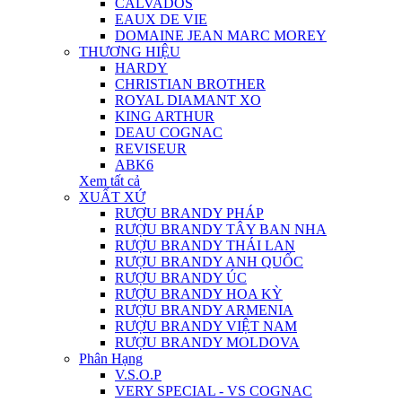
CALVADOS
EAUX DE VIE
DOMAINE JEAN MARC MOREY
THƯƠNG HIỆU
HARDY
CHRISTIAN BROTHER
ROYAL DIAMANT XO
KING ARTHUR
DEAU COGNAC
REVISEUR
ABK6
Xem tất cả
XUẤT XỨ
RƯỢU BRANDY PHÁP
RƯỢU BRANDY TÂY BAN NHA
RƯỢU BRANDY THÁI LAN
RƯỢU BRANDY ANH QUỐC
RƯỢU BRANDY ÚC
RƯỢU BRANDY HOA KỲ
RƯỢU BRANDY ARMENIA
RƯỢU BRANDY VIỆT NAM
RƯỢU BRANDY MOLDOVA
Phân Hạng
V.S.O.P
VERY SPECIAL - VS COGNAC