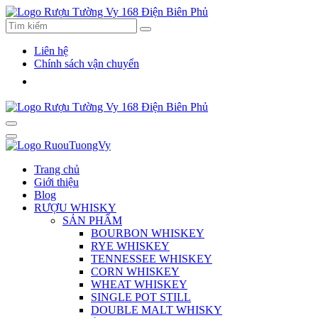
Liên hệ
Chính sách vận chuyển
Trang chủ
Giới thiệu
Blog
RƯỢU WHISKY
SẢN PHẨM
BOURBON WHISKEY
RYE WHISKEY
TENNESSEE WHISKEY
CORN WHISKEY
WHEAT WHISKEY
SINGLE POT STILL
DOUBLE MALT WHISKY