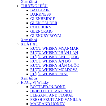
Xem tất cả
THƯƠNG HIỆU
BALBLAIR
DARKNESS
GLENBRIDGE
GLEN CALDER
COLEBURN
GLENCRAIG
GLENURY ROYAL
Xem tất cả
XUẤT XỨ
RƯỢU WHISKY MYANMAR
RƯỢU WHISKY PHẦN LAN
RƯỢU WHISKY ANH QUỐC
RƯỢU WHISKY ẤN ĐỘ
RƯỢU WHISKY HÀN QUỐC
RƯỢU WHISKY MOLDOVA
RƯỢU WHISKY PHÁP
Xem tất cả
Hương Vị Whisky
BOTTLED-IN-BOND
DRIED FRUIT AND NUT
ELEGANT AND FLORAL
FRESH FRUIT AND VANILLA
MALT AND HONEY