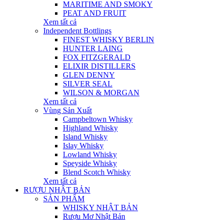
MARITIME AND SMOKY
PEAT AND FRUIT
Xem tất cả
Independent Bottlings
FINEST WHISKY BERLIN
HUNTER LAING
FOX FITZGERALD
ELIXIR DISTILLERS
GLEN DENNY
SILVER SEAL
WILSON & MORGAN
Xem tất cả
Vùng Sản Xuất
Campbeltown Whisky
Highland Whisky
Island Whisky
Islay Whisky
Lowland Whisky
Speyside Whisky
Blend Scotch Whisky
Xem tất cả
RƯỢU NHẬT BẢN
SẢN PHẨM
WHISKY NHẬT BẢN
Rượu Mơ Nhật Bản