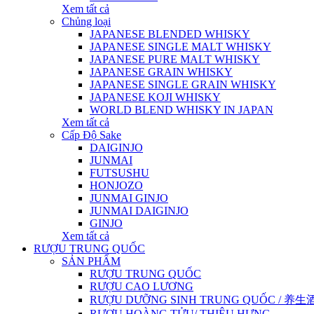
Xem tất cả
Chủng loại
JAPANESE BLENDED WHISKY
JAPANESE SINGLE MALT WHISKY
JAPANESE PURE MALT WHISKY
JAPANESE GRAIN WHISKY
JAPANESE SINGLE GRAIN WHISKY
JAPANESE KOJI WHISKY
WORLD BLEND WHISKY IN JAPAN
Xem tất cả
Cấp Độ Sake
DAIGINJO
JUNMAI
FUTSUSHU
HONJOZO
JUNMAI GINJO
JUNMAI DAIGINJO
GINJO
Xem tất cả
RƯỢU TRUNG QUỐC
SẢN PHẨM
RƯỢU TRUNG QUỐC
RƯỢU CAO LƯƠNG
RƯỢU DƯỠNG SINH TRUNG QUỐC / 养生酒 / 
RƯỢU HOÀNG TỬU/ THIỆU HƯNG