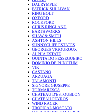
DALRYMPLE
PATRICK SULLIVAN
RING BOLT
OXFORD
ROCKFORD
CHRIS RINGLAND
EARTHWORKS
SHAW & SMITH
ASHTON HILLS
SUNNYCLIFF ESTATES
GEORGES VIGOUROUX
ALPHA ESTATE
QUINTA DO PESSEGUEIRO
DOMINIO DE PUNCTUM
VIK
CASTANO
ARZUAGA
TALAMONTI
SIGNORE GIUSEPPE
TORMARESCA
CHATEAU D'ESTOUBLON
CHATEAU PEYROS
WIND RACER
TROPICAL MOSCATO