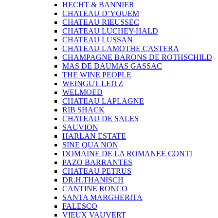
HECHT & BANNIER
CHATEAU D’YQUEM
CHATEAU RIEUSSEC
CHATEAU LUCHEY-HALD
CHATEAU LUSSAN
CHATEAU LAMOTHE CASTERA
CHAMPAGNE BARONS DE ROTHSCHILD
MAS DE DAUMAS GASSAC
THE WINE PEOPLE
WEINGUT LEITZ
WELMOED
CHATEAU LAPLAGNE
RIB SHACK
CHATEAU DE SALES
SAUVION
HARLAN ESTATE
SINE QUA NON
DOMAINE DE LA ROMANEE CONTI
PAZO BARRANTES
CHATEAU PETRUS
DR.H.THANISCH
CANTINE RONCO
SANTA MARGHERITA
FALESCO
VIEUX VAUVERT