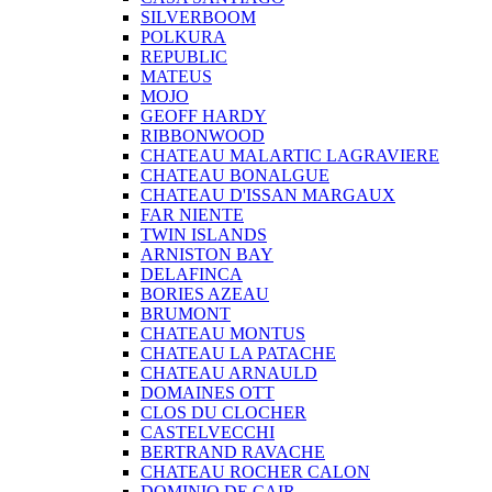
SILVERBOOM
POLKURA
REPUBLIC
MATEUS
MOJO
GEOFF HARDY
RIBBONWOOD
CHATEAU MALARTIC LAGRAVIERE
CHATEAU BONALGUE
CHATEAU D'ISSAN MARGAUX
FAR NIENTE
TWIN ISLANDS
ARNISTON BAY
DELAFINCA
BORIES AZEAU
BRUMONT
CHATEAU MONTUS
CHATEAU LA PATACHE
CHATEAU ARNAULD
DOMAINES OTT
CLOS DU CLOCHER
CASTELVECCHI
BERTRAND RAVACHE
CHATEAU ROCHER CALON
DOMINIO DE CAIR