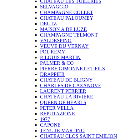
CHATEAU LES TUILERIES
SELVAGGIO
CHAMPAGNE COLLET
CHATEAU PALOUMEY
DEUTZ
MAISON A DE LUZE
CHAMPAGNE TELMONT
VALDESPINO
VEUVE DU VERNAY
POL REMY
P. LOUIS MARTIN
PALMER & CO
PIERRE GIMONNET ET FILS
DRAPPIER
CHATEAU DE BLIGNY
CHARLES DE CAZANOVE
LAURENT PERRIER
CHATEAU LA RIVIERE
QUEEN OF HEARTS
PETER VELLA
REPUTAZIONE
1977
CAPONE
TENUTE MARTINO
CHATEAU CLOS SAINT EMILION