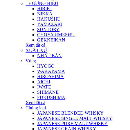
THƯƠNG HIỆU
HIBIKI
NIKKA
HAKUSHU
YAMAZAKI
SUNTORY
CHOYA UMESHU
GEKKEIKAN
Xem tất cả
XUẤT XỨ
NHẬT BẢN
Vùng
HYOGO
WAKAYAMA
HIROSHIMA
AICHI
IWATE
SHIMANE
FUKUSHIMA
Xem tất cả
Chủng loại
JAPANESE BLENDED WHISKY
JAPANESE SINGLE MALT WHISKY
JAPANESE PURE MALT WHISKY
JAPANESE GRAIN WHISKY