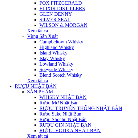
FOX FITZGERALD
ELIXIR DISTILLERS
GLEN DENNY
SILVER SEAL
WILSON & MORGAN
Xem tất cả
Vùng Sản Xuất
Campbeltown Whisky
Highland Whisky
Island Whisky
Islay Whisky
Lowland Whisky
Speyside Whisky
Blend Scotch Whisky
Xem tất cả
RƯỢU NHẬT BẢN
SẢN PHẨM
WHISKY NHẬT BẢN
Rượu Mơ Nhật Bản
RƯỢU TRUYỀN THỐNG NHẬT BẢN
Rượu Sake Nhật Bản
Rượu Shochu Nhật Bản
RƯỢU GIN NHẬT BẢN
RƯỢU VODKA NHẬT BẢN
Xem tất cả