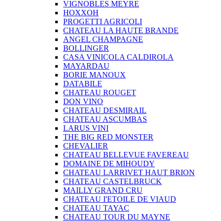
VIGNOBLES MEYRE
HOXXOH
PROGETTI AGRICOLI
CHATEAU LA HAUTE BRANDE
ANGEL CHAMPAGNE
BOLLINGER
CASA VINICOLA CALDIROLA
MAYARDAU
BORIE MANOUX
DATABILE
CHATEAU ROUGET
DON VINO
CHATEAU DESMIRAIL
CHATEAU ASCUMBAS
LARUS VINI
THE BIG RED MONSTER
CHEVALIER
CHATEAU BELLEVUE FAVEREAU
DOMAINE DE MIHOUDY
CHATEAU LARRIVET HAUT BRION
CHATEAU CASTELBRUCK
MAILLY GRAND CRU
CHATEAU I'ETOILE DE VIAUD
CHATEAU TAYAC
CHATEAU TOUR DU MAYNE