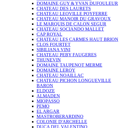
DOMAINE GUY & YVAN DUFOULEUR
CHATEAU DES LAURETS
CHATEAU LEOVILLE POYFERRE
CHATEAU MANOIR DU GRAVOUX
LE MARQUIS DE CALON SEGUR
CHATEAU SOCIANDO MALLET
CAP ROYAL
CHATEAU LES CARMES HAUT BRION
CLOS FOURTET
SIBILIANA VINI
CHATEAU PEBY FAUGERES
THUNEVIN
DOMAINE TAUPENOT MERME
DOMAINE LEROY
CHATEAU NOAILLAC
CHATEAU PICHON LONGUEVILLE
BARON
ELDOZE
ALMADEN
MIOPASSO
PEMO
EL ARGAR
MASTROBERARDINO
COLONIE D'ARCHELLE
DUCA DEL VALENTINO