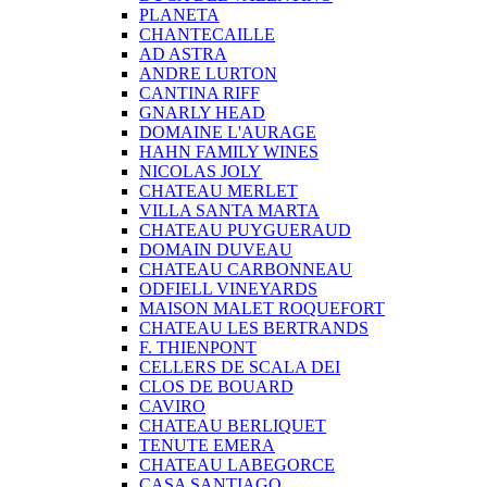
PLANETA
CHANTECAILLE
AD ASTRA
ANDRE LURTON
CANTINA RIFF
GNARLY HEAD
DOMAINE L'AURAGE
HAHN FAMILY WINES
NICOLAS JOLY
CHATEAU MERLET
VILLA SANTA MARTA
CHATEAU PUYGUERAUD
DOMAIN DUVEAU
CHATEAU CARBONNEAU
ODFIELL VINEYARDS
MAISON MALET ROQUEFORT
CHATEAU LES BERTRANDS
F. THIENPONT
CELLERS DE SCALA DEI
CLOS DE BOUARD
CAVIRO
CHATEAU BERLIQUET
TENUTE EMERA
CHATEAU LABEGORCE
CASA SANTIAGO