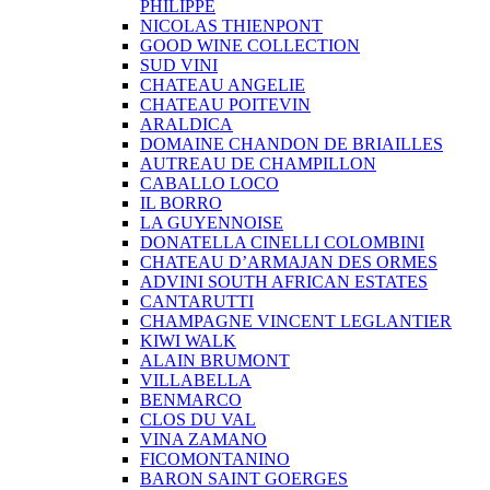
PHILIPPE
NICOLAS THIENPONT
GOOD WINE COLLECTION
SUD VINI
CHATEAU ANGELIE
CHATEAU POITEVIN
ARALDICA
DOMAINE CHANDON DE BRIAILLES
AUTREAU DE CHAMPILLON
CABALLO LOCO
IL BORRO
LA GUYENNOISE
DONATELLA CINELLI COLOMBINI
CHATEAU D’ARMAJAN DES ORMES
ADVINI SOUTH AFRICAN ESTATES
CANTARUTTI
CHAMPAGNE VINCENT LEGLANTIER
KIWI WALK
ALAIN BRUMONT
VILLABELLA
BENMARCO
CLOS DU VAL
VINA ZAMANO
FICOMONTANINO
BARON SAINT GOERGES