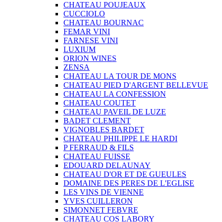
CHATEAU POUJEAUX
CUCCIOLO
CHATEAU BOURNAC
FEMAR VINI
FARNESE VINI
LUXIUM
ORION WINES
ZENSA
CHATEAU LA TOUR DE MONS
CHATEAU PIED D'ARGENT BELLEVUE
CHATEAU LA CONFESSION
CHATEAU COUTET
CHATEAU PAVEIL DE LUZE
BADET CLEMENT
VIGNOBLES BARDET
CHATEAU PHILIPPE LE HARDI
P FERRAUD & FILS
CHATEAU FUISSE
EDOUARD DELAUNAY
CHATEAU D'OR ET DE GUEULES
DOMAINE DES PERES DE L'EGLISE
LES VINS DE VIENNE
YVES CUILLERON
SIMONNET FEBVRE
CHATEAU COS LABORY