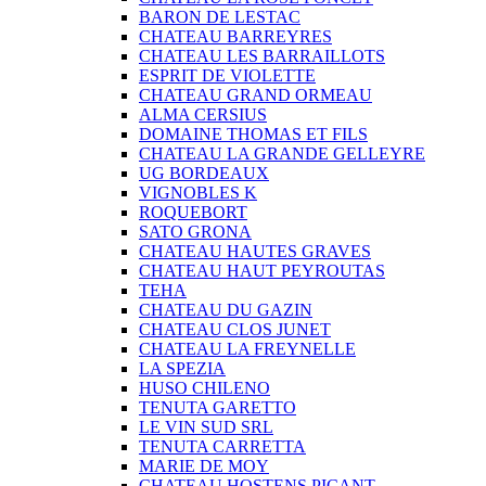
BARON DE LESTAC
CHATEAU BARREYRES
CHATEAU LES BARRAILLOTS
ESPRIT DE VIOLETTE
CHATEAU GRAND ORMEAU
ALMA CERSIUS
DOMAINE THOMAS ET FILS
CHATEAU LA GRANDE GELLEYRE
UG BORDEAUX
VIGNOBLES K
ROQUEBORT
SATO GRONA
CHATEAU HAUTES GRAVES
CHATEAU HAUT PEYROUTAS
TEHA
CHATEAU DU GAZIN
CHATEAU CLOS JUNET
CHATEAU LA FREYNELLE
LA SPEZIA
HUSO CHILENO
TENUTA GARETTO
LE VIN SUD SRL
TENUTA CARRETTA
MARIE DE MOY
CHATEAU HOSTENS PICANT