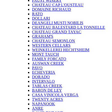
FAUST WINERY
CHATEAU CAP L'OUSTEAU
DOMAINE RICHAUD
RATO
DOLLARI
DEANGELI MUSTI NOBILIS
CHATEAU BALESTARD LA TONNELLE
CHATEAU GRAND TAYAC
GRAHAM'S
CHATEAU SEMONLON
WESTERN CELLARS
WEINKELLEREI HECHTSHEIM
MONT TAUCH
FAMILY FORCATO
AUSWAN CREEK
PAVO
ECHEVERIA
DORADO
INTERVALO
TABLAS CREEK
BARON DE LEY
CASA VINICOLA VERGA
TWENTY ACRES
NAPANOOK
ANRE