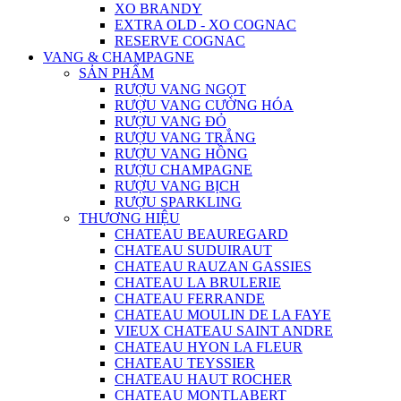
XO BRANDY
EXTRA OLD - XO COGNAC
RESERVE COGNAC
VANG & CHAMPAGNE
SẢN PHẨM
RƯỢU VANG NGỌT
RƯỢU VANG CƯỜNG HÓA
RƯỢU VANG ĐỎ
RƯỢU VANG TRẮNG
RƯỢU VANG HỒNG
RƯỢU CHAMPAGNE
RƯỢU VANG BỊCH
RƯỢU SPARKLING
THƯƠNG HIỆU
CHATEAU BEAUREGARD
CHATEAU SUDUIRAUT
CHATEAU RAUZAN GASSIES
CHATEAU LA BRULERIE
CHATEAU FERRANDE
CHATEAU MOULIN DE LA FAYE
VIEUX CHATEAU SAINT ANDRE
CHATEAU HYON LA FLEUR
CHATEAU TEYSSIER
CHATEAU HAUT ROCHER
CHATEAU MONTLABERT