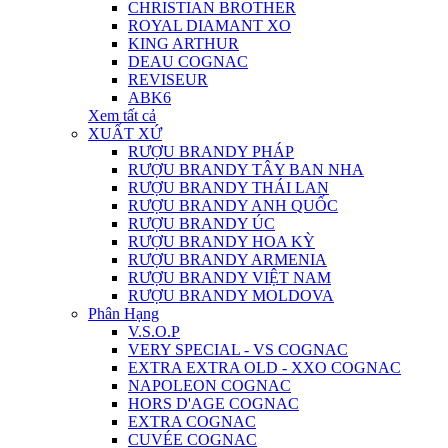
CHRISTIAN BROTHER
ROYAL DIAMANT XO
KING ARTHUR
DEAU COGNAC
REVISEUR
ABK6
Xem tất cả
XUẤT XỨ
RƯỢU BRANDY PHÁP
RƯỢU BRANDY TÂY BAN NHA
RƯỢU BRANDY THÁI LAN
RƯỢU BRANDY ANH QUỐC
RƯỢU BRANDY ÚC
RƯỢU BRANDY HOA KỲ
RƯỢU BRANDY ARMENIA
RƯỢU BRANDY VIỆT NAM
RƯỢU BRANDY MOLDOVA
Phân Hạng
V.S.O.P
VERY SPECIAL - VS COGNAC
EXTRA EXTRA OLD - XXO COGNAC
NAPOLEON COGNAC
HORS D'AGE COGNAC
EXTRA COGNAC
CUVÉE COGNAC