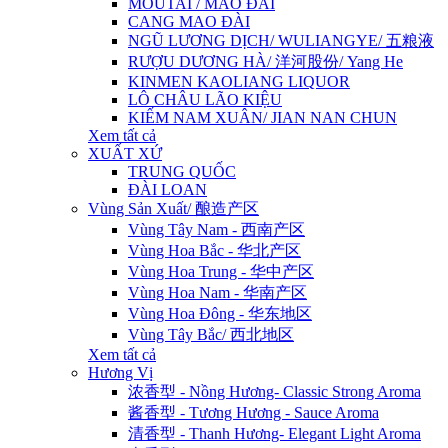
MOUTAI / MAO ĐÀI
CANG MAO ĐÀI
NGŨ LƯƠNG DỊCH/ WULIANGYE/ 五粮液
RƯỢU DƯƠNG HÀ/ 洋河股份/ Yang He
KINMEN KAOLIANG LIQUOR
LÔ CHÂU LÃO KIỆU
KIẾM NAM XUÂN/ JIAN NAN CHUN
Xem tất cả
XUẤT XỨ
TRUNG QUỐC
ĐÀI LOAN
Vùng Sản Xuất/ 酿造产区
Vùng Tây Nam - 西南产区
Vùng Hoa Bắc - 华北产区
Vùng Hoa Trung - 华中产区
Vùng Hoa Nam - 华南产区
Vùng Hoa Đông - 华东地区
Vùng Tây Bắc/ 西北地区
Xem tất cả
Hương Vị
浓香型 - Nồng Hương- Classic Strong Aroma
酱香型 - Tương Hương - Sauce Aroma
清香型 - Thanh Hương- Elegant Light Aroma