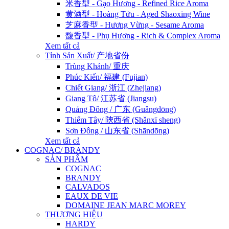
米香型 - Gạo Hương - Refined Rice Aroma
黄酒型 - Hoàng Tửu - Aged Shaoxing Wine
芝麻香型 - Hương Vừng - Sesame Aroma
馥香型 - Phụ Hương - Rich & Complex Aroma
Xem tất cả
Tỉnh Sản Xuất/ 产地省份
Trùng Khánh/ 重庆
Phúc Kiến/ 福建 (Fujian)
Chiết Giang/ 浙江 (Zhejiang)
Giang Tô/ 江苏省 (Jiangsu)
Quảng Đông / 广东 (Guǎngdōng)
Thiểm Tây/ 陝西省 (Shǎnxī sheng)
Sơn Đông / 山东省 (Shāndōng)
Xem tất cả
COGNAC/ BRANDY
SẢN PHẨM
COGNAC
BRANDY
CALVADOS
EAUX DE VIE
DOMAINE JEAN MARC MOREY
THƯƠNG HIỆU
HARDY