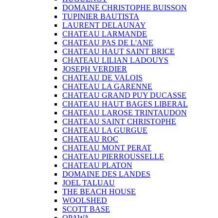
DOMAINE CHRISTOPHE BUISSON
TUPINIER BAUTISTA
LAURENT DELAUNAY
CHATEAU LARMANDE
CHATEAU PAS DE L'ANE
CHATEAU HAUT SAINT BRICE
CHATEAU LILIAN LADOUYS
JOSEPH VERDIER
CHATEAU DE VALOIS
CHATEAU LA GARENNE
CHATEAU GRAND PUY DUCASSE
CHATEAU HAUT BAGES LIBERAL
CHATEAU LAROSE TRINTAUDON
CHATEAU SAINT CHRISTOPHE
CHATEAU LA GURGUE
CHATEAU ROC
CHATEAU MONT PERAT
CHATEAU PIERROUSSELLE
CHATEAU PLATON
DOMAINE DES LANDES
JOEL TALUAU
THE BEACH HOUSE
WOOLSHED
SCOTT BASE
OPAWA