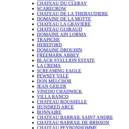
CHATEAU DU CLERAY
SCARECROW
CHATEAU DE LA THEBAUDIERE
DOMAINE DE LA MOTTE
CHATEAU LA GRAVIERE
CHATEAU GUIRAUD
DOMAINE AIN LORMA
TRAPICHE
HEREFORD
DOMAINE DROUHIN
FREEMARK ABBEY
BLACK STALLION ESTATE
LA CREMA
SCREAMING EAGLE
PEWSEY VALE
DON MELCHOR
JEAN GEILER
VINEDO CHADWICK
VILLA RANCO
CHATEAU ROUSSELLE
HUNDRED ARCE
BONNAIRE
CHATEAU BARRAIL SAINT ANDRE
CHATEAU BARRAIL DE BRISSON
CHATEAU PEYBONHOMME