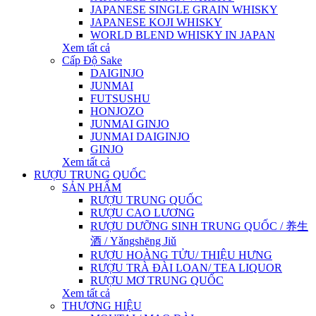
JAPANESE SINGLE GRAIN WHISKY
JAPANESE KOJI WHISKY
WORLD BLEND WHISKY IN JAPAN
Xem tất cả
Cấp Độ Sake
DAIGINJO
JUNMAI
FUTSUSHU
HONJOZO
JUNMAI GINJO
JUNMAI DAIGINJO
GINJO
Xem tất cả
RƯỢU TRUNG QUỐC
SẢN PHẨM
RƯỢU TRUNG QUỐC
RƯỢU CAO LƯƠNG
RƯỢU DƯỠNG SINH TRUNG QUỐC / 养生
酒 / Yǎngshēng Jiǔ
RƯỢU HOÀNG TỬU/ THIỆU HƯNG
RƯỢU TRÀ ĐÀI LOAN/ TEA LIQUOR
RƯỢU MƠ TRUNG QUỐC
Xem tất cả
THƯƠNG HIỆU