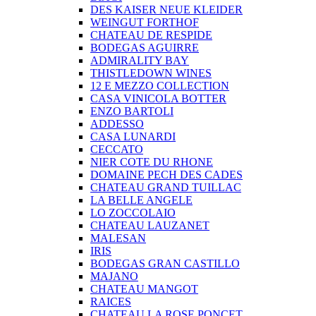
DES KAISER NEUE KLEIDER
WEINGUT FORTHOF
CHATEAU DE RESPIDE
BODEGAS AGUIRRE
ADMIRALITY BAY
THISTLEDOWN WINES
12 E MEZZO COLLECTION
CASA VINICOLA BOTTER
ENZO BARTOLI
ADDESSO
CASA LUNARDI
CECCATO
NIER COTE DU RHONE
DOMAINE PECH DES CADES
CHATEAU GRAND TUILLAC
LA BELLE ANGELE
LO ZOCCOLAIO
CHATEAU LAUZANET
MALESAN
IRIS
BODEGAS GRAN CASTILLO
MAJANO
CHATEAU MANGOT
RAICES
CHATEAU LA ROSE PONCET