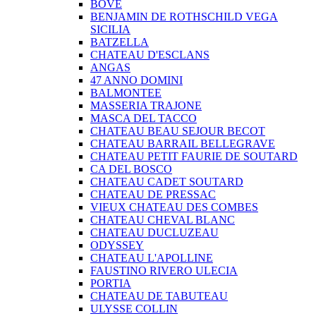
BOVE
BENJAMIN DE ROTHSCHILD VEGA
SICILIA
BATZELLA
CHATEAU D'ESCLANS
ANGAS
47 ANNO DOMINI
BALMONTEE
MASSERIA TRAJONE
MASCA DEL TACCO
CHATEAU BEAU SEJOUR BECOT
CHATEAU BARRAIL BELLEGRAVE
CHATEAU PETIT FAURIE DE SOUTARD
CA DEL BOSCO
CHATEAU CADET SOUTARD
CHATEAU DE PRESSAC
VIEUX CHATEAU DES COMBES
CHATEAU CHEVAL BLANC
CHATEAU DUCLUZEAU
ODYSSEY
CHATEAU L'APOLLINE
FAUSTINO RIVERO ULECIA
PORTIA
CHATEAU DE TABUTEAU
ULYSSE COLLIN