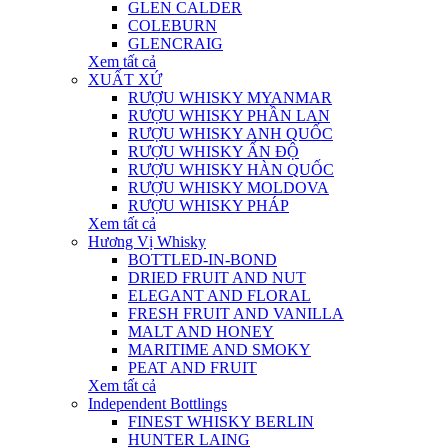
GLEN CALDER
COLEBURN
GLENCRAIG
Xem tất cả
XUẤT XỨ
RƯỢU WHISKY MYANMAR
RƯỢU WHISKY PHẦN LAN
RƯỢU WHISKY ANH QUỐC
RƯỢU WHISKY ẤN ĐỘ
RƯỢU WHISKY HÀN QUỐC
RƯỢU WHISKY MOLDOVA
RƯỢU WHISKY PHÁP
Xem tất cả
Hương Vị Whisky
BOTTLED-IN-BOND
DRIED FRUIT AND NUT
ELEGANT AND FLORAL
FRESH FRUIT AND VANILLA
MALT AND HONEY
MARITIME AND SMOKY
PEAT AND FRUIT
Xem tất cả
Independent Bottlings
FINEST WHISKY BERLIN
HUNTER LAING