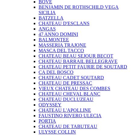
BOVE
BENJAMIN DE ROTHSCHILD VEGA
SICILIA
BATZELLA
CHATEAU D'ESCLANS
ANGAS
47 ANNO DOMINI
BALMONTEE
MASSERIA TRAJONE
MASCA DEL TACCO
CHATEAU BEAU SEJOUR BECOT
CHATEAU BARRAIL BELLEGRAVE
CHATEAU PETIT FAURIE DE SOUTARD
CA DEL BOSCO
CHATEAU CADET SOUTARD
CHATEAU DE PRESSAC
VIEUX CHATEAU DES COMBES
CHATEAU CHEVAL BLANC
CHATEAU DUCLUZEAU
ODYSSEY
CHATEAU L'APOLLINE
FAUSTINO RIVERO ULECIA
PORTIA
CHATEAU DE TABUTEAU
ULYSSE COLLIN