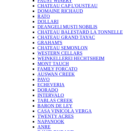
FAUST WINERY
CHATEAU CAP L'OUSTEAU
DOMAINE RICHAUD
RATO
DOLLARI
DEANGELI MUSTI NOBILIS
CHATEAU BALESTARD LA TONNELLE
CHATEAU GRAND TAYAC
GRAHAM'S
CHATEAU SEMONLON
WESTERN CELLARS
WEINKELLEREI HECHTSHEIM
MONT TAUCH
FAMILY FORCATO
AUSWAN CREEK
PAVO
ECHEVERIA
DORADO
INTERVALO
TABLAS CREEK
BARON DE LEY
CASA VINICOLA VERGA
TWENTY ACRES
NAPANOOK
ANRE