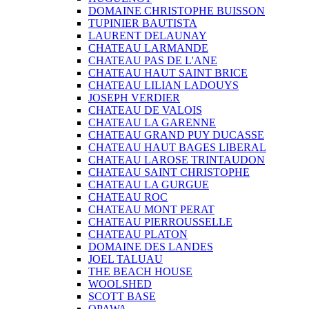
DOMAINE CHRISTOPHE BUISSON
TUPINIER BAUTISTA
LAURENT DELAUNAY
CHATEAU LARMANDE
CHATEAU PAS DE L'ANE
CHATEAU HAUT SAINT BRICE
CHATEAU LILIAN LADOUYS
JOSEPH VERDIER
CHATEAU DE VALOIS
CHATEAU LA GARENNE
CHATEAU GRAND PUY DUCASSE
CHATEAU HAUT BAGES LIBERAL
CHATEAU LAROSE TRINTAUDON
CHATEAU SAINT CHRISTOPHE
CHATEAU LA GURGUE
CHATEAU ROC
CHATEAU MONT PERAT
CHATEAU PIERROUSSELLE
CHATEAU PLATON
DOMAINE DES LANDES
JOEL TALUAU
THE BEACH HOUSE
WOOLSHED
SCOTT BASE
OPAWA