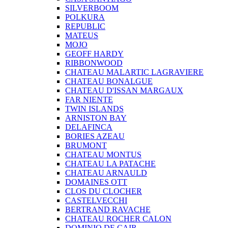
SILVERBOOM
POLKURA
REPUBLIC
MATEUS
MOJO
GEOFF HARDY
RIBBONWOOD
CHATEAU MALARTIC LAGRAVIERE
CHATEAU BONALGUE
CHATEAU D'ISSAN MARGAUX
FAR NIENTE
TWIN ISLANDS
ARNISTON BAY
DELAFINCA
BORIES AZEAU
BRUMONT
CHATEAU MONTUS
CHATEAU LA PATACHE
CHATEAU ARNAULD
DOMAINES OTT
CLOS DU CLOCHER
CASTELVECCHI
BERTRAND RAVACHE
CHATEAU ROCHER CALON
DOMINIO DE CAIR