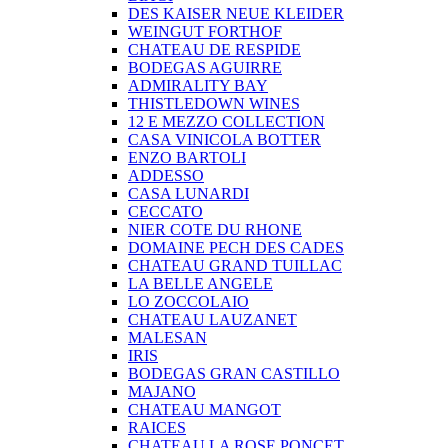
DES KAISER NEUE KLEIDER
WEINGUT FORTHOF
CHATEAU DE RESPIDE
BODEGAS AGUIRRE
ADMIRALITY BAY
THISTLEDOWN WINES
12 E MEZZO COLLECTION
CASA VINICOLA BOTTER
ENZO BARTOLI
ADDESSO
CASA LUNARDI
CECCATO
NIER COTE DU RHONE
DOMAINE PECH DES CADES
CHATEAU GRAND TUILLAC
LA BELLE ANGELE
LO ZOCCOLAIO
CHATEAU LAUZANET
MALESAN
IRIS
BODEGAS GRAN CASTILLO
MAJANO
CHATEAU MANGOT
RAICES
CHATEAU LA ROSE PONCET