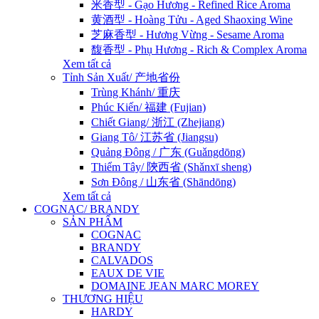
米香型 - Gạo Hương - Refined Rice Aroma
黄酒型 - Hoàng Tửu - Aged Shaoxing Wine
芝麻香型 - Hương Vừng - Sesame Aroma
馥香型 - Phụ Hương - Rich & Complex Aroma
Xem tất cả
Tỉnh Sản Xuất/ 产地省份
Trùng Khánh/ 重庆
Phúc Kiến/ 福建 (Fujian)
Chiết Giang/ 浙江 (Zhejiang)
Giang Tô/ 江苏省 (Jiangsu)
Quảng Đông / 广东 (Guǎngdōng)
Thiểm Tây/ 陝西省 (Shǎnxī sheng)
Sơn Đông / 山东省 (Shāndōng)
Xem tất cả
COGNAC/ BRANDY
SẢN PHẨM
COGNAC
BRANDY
CALVADOS
EAUX DE VIE
DOMAINE JEAN MARC MOREY
THƯƠNG HIỆU
HARDY