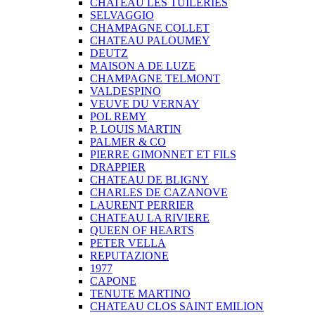
CHATEAU LES TUILERIES
SELVAGGIO
CHAMPAGNE COLLET
CHATEAU PALOUMEY
DEUTZ
MAISON A DE LUZE
CHAMPAGNE TELMONT
VALDESPINO
VEUVE DU VERNAY
POL REMY
P. LOUIS MARTIN
PALMER & CO
PIERRE GIMONNET ET FILS
DRAPPIER
CHATEAU DE BLIGNY
CHARLES DE CAZANOVE
LAURENT PERRIER
CHATEAU LA RIVIERE
QUEEN OF HEARTS
PETER VELLA
REPUTAZIONE
1977
CAPONE
TENUTE MARTINO
CHATEAU CLOS SAINT EMILION