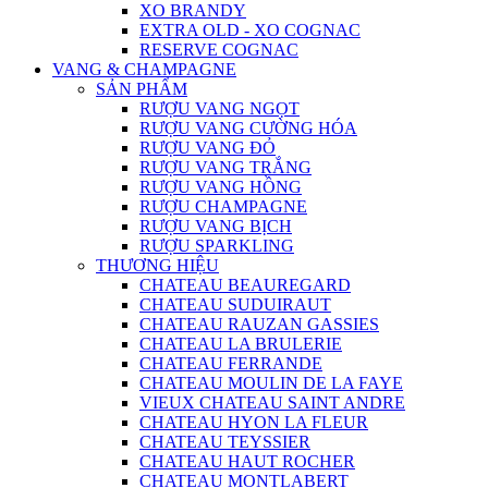
XO BRANDY
EXTRA OLD - XO COGNAC
RESERVE COGNAC
VANG & CHAMPAGNE
SẢN PHẨM
RƯỢU VANG NGỌT
RƯỢU VANG CƯỜNG HÓA
RƯỢU VANG ĐỎ
RƯỢU VANG TRẮNG
RƯỢU VANG HỒNG
RƯỢU CHAMPAGNE
RƯỢU VANG BỊCH
RƯỢU SPARKLING
THƯƠNG HIỆU
CHATEAU BEAUREGARD
CHATEAU SUDUIRAUT
CHATEAU RAUZAN GASSIES
CHATEAU LA BRULERIE
CHATEAU FERRANDE
CHATEAU MOULIN DE LA FAYE
VIEUX CHATEAU SAINT ANDRE
CHATEAU HYON LA FLEUR
CHATEAU TEYSSIER
CHATEAU HAUT ROCHER
CHATEAU MONTLABERT