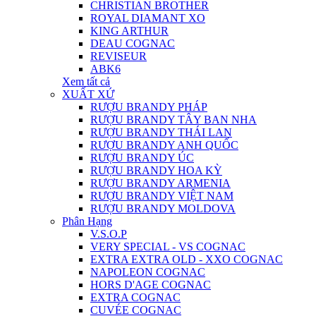
CHRISTIAN BROTHER
ROYAL DIAMANT XO
KING ARTHUR
DEAU COGNAC
REVISEUR
ABK6
Xem tất cả
XUẤT XỨ
RƯỢU BRANDY PHÁP
RƯỢU BRANDY TÂY BAN NHA
RƯỢU BRANDY THÁI LAN
RƯỢU BRANDY ANH QUỐC
RƯỢU BRANDY ÚC
RƯỢU BRANDY HOA KỲ
RƯỢU BRANDY ARMENIA
RƯỢU BRANDY VIỆT NAM
RƯỢU BRANDY MOLDOVA
Phân Hạng
V.S.O.P
VERY SPECIAL - VS COGNAC
EXTRA EXTRA OLD - XXO COGNAC
NAPOLEON COGNAC
HORS D'AGE COGNAC
EXTRA COGNAC
CUVÉE COGNAC