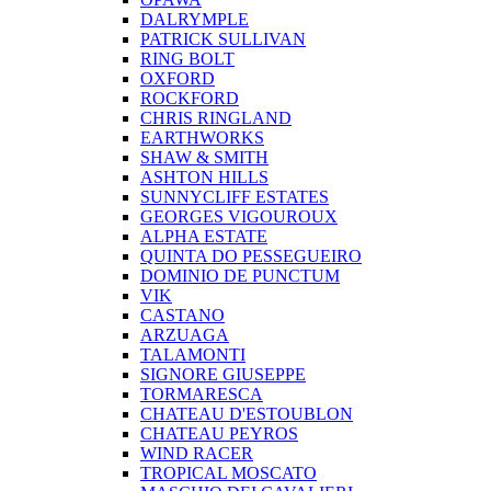
DALRYMPLE
PATRICK SULLIVAN
RING BOLT
OXFORD
ROCKFORD
CHRIS RINGLAND
EARTHWORKS
SHAW & SMITH
ASHTON HILLS
SUNNYCLIFF ESTATES
GEORGES VIGOUROUX
ALPHA ESTATE
QUINTA DO PESSEGUEIRO
DOMINIO DE PUNCTUM
VIK
CASTANO
ARZUAGA
TALAMONTI
SIGNORE GIUSEPPE
TORMARESCA
CHATEAU D'ESTOUBLON
CHATEAU PEYROS
WIND RACER
TROPICAL MOSCATO