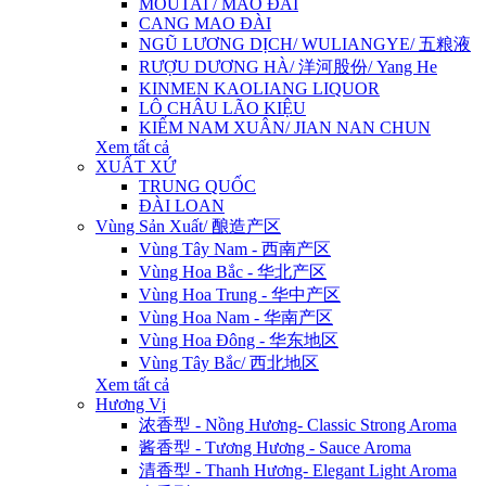
MOUTAI / MAO ĐÀI
CANG MAO ĐÀI
NGŨ LƯƠNG DỊCH/ WULIANGYE/ 五粮液
RƯỢU DƯƠNG HÀ/ 洋河股份/ Yang He
KINMEN KAOLIANG LIQUOR
LÔ CHÂU LÃO KIỆU
KIẾM NAM XUÂN/ JIAN NAN CHUN
Xem tất cả
XUẤT XỨ
TRUNG QUỐC
ĐÀI LOAN
Vùng Sản Xuất/ 酿造产区
Vùng Tây Nam - 西南产区
Vùng Hoa Bắc - 华北产区
Vùng Hoa Trung - 华中产区
Vùng Hoa Nam - 华南产区
Vùng Hoa Đông - 华东地区
Vùng Tây Bắc/ 西北地区
Xem tất cả
Hương Vị
浓香型 - Nồng Hương- Classic Strong Aroma
酱香型 - Tương Hương - Sauce Aroma
清香型 - Thanh Hương- Elegant Light Aroma