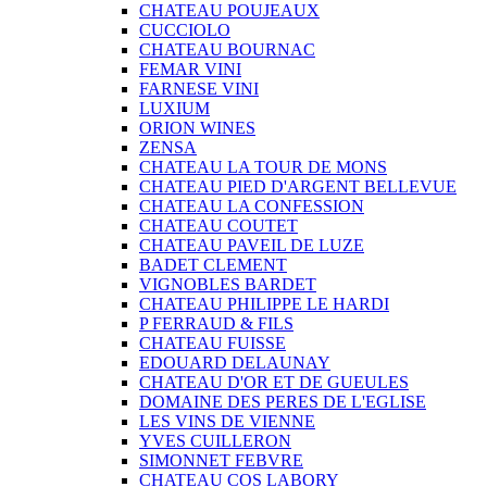
CHATEAU POUJEAUX
CUCCIOLO
CHATEAU BOURNAC
FEMAR VINI
FARNESE VINI
LUXIUM
ORION WINES
ZENSA
CHATEAU LA TOUR DE MONS
CHATEAU PIED D'ARGENT BELLEVUE
CHATEAU LA CONFESSION
CHATEAU COUTET
CHATEAU PAVEIL DE LUZE
BADET CLEMENT
VIGNOBLES BARDET
CHATEAU PHILIPPE LE HARDI
P FERRAUD & FILS
CHATEAU FUISSE
EDOUARD DELAUNAY
CHATEAU D'OR ET DE GUEULES
DOMAINE DES PERES DE L'EGLISE
LES VINS DE VIENNE
YVES CUILLERON
SIMONNET FEBVRE
CHATEAU COS LABORY