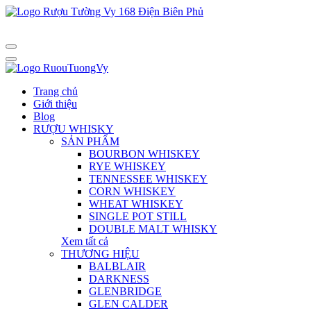
Trang chủ
Giới thiệu
Blog
RƯỢU WHISKY
SẢN PHẨM
BOURBON WHISKEY
RYE WHISKEY
TENNESSEE WHISKEY
CORN WHISKEY
WHEAT WHISKEY
SINGLE POT STILL
DOUBLE MALT WHISKY
Xem tất cả
THƯƠNG HIỆU
BALBLAIR
DARKNESS
GLENBRIDGE
GLEN CALDER