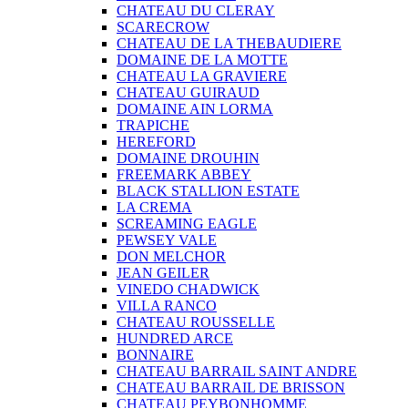
CHATEAU DU CLERAY
SCARECROW
CHATEAU DE LA THEBAUDIERE
DOMAINE DE LA MOTTE
CHATEAU LA GRAVIERE
CHATEAU GUIRAUD
DOMAINE AIN LORMA
TRAPICHE
HEREFORD
DOMAINE DROUHIN
FREEMARK ABBEY
BLACK STALLION ESTATE
LA CREMA
SCREAMING EAGLE
PEWSEY VALE
DON MELCHOR
JEAN GEILER
VINEDO CHADWICK
VILLA RANCO
CHATEAU ROUSSELLE
HUNDRED ARCE
BONNAIRE
CHATEAU BARRAIL SAINT ANDRE
CHATEAU BARRAIL DE BRISSON
CHATEAU PEYBONHOMME