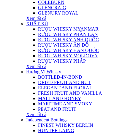
COLEBURN
GLENCRAIG
GLENURY ROYAL
Xem tất cả
XUẤT XỨ
RƯỢU WHISKY MYANMAR
RƯỢU WHISKY PHẦN LAN
RƯỢU WHISKY ANH QUỐC
RƯỢU WHISKY ẤN ĐỘ
RƯỢU WHISKY HÀN QUỐC
RƯỢU WHISKY MOLDOVA
RƯỢU WHISKY PHÁP
Xem tất cả
Hương Vị Whisky
BOTTLED-IN-BOND
DRIED FRUIT AND NUT
ELEGANT AND FLORAL
FRESH FRUIT AND VANILLA
MALT AND HONEY
MARITIME AND SMOKY
PEAT AND FRUIT
Xem tất cả
Independent Bottlings
FINEST WHISKY BERLIN
HUNTER LAING