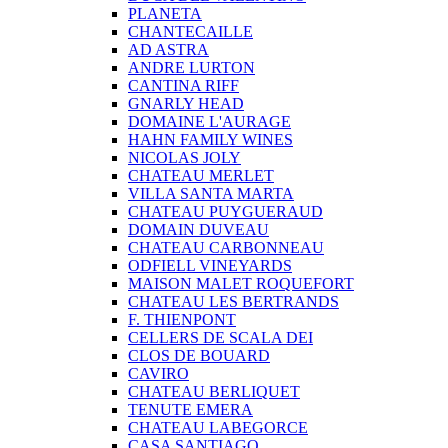
PLANETA
CHANTECAILLE
AD ASTRA
ANDRE LURTON
CANTINA RIFF
GNARLY HEAD
DOMAINE L'AURAGE
HAHN FAMILY WINES
NICOLAS JOLY
CHATEAU MERLET
VILLA SANTA MARTA
CHATEAU PUYGUERAUD
DOMAIN DUVEAU
CHATEAU CARBONNEAU
ODFIELL VINEYARDS
MAISON MALET ROQUEFORT
CHATEAU LES BERTRANDS
F. THIENPONT
CELLERS DE SCALA DEI
CLOS DE BOUARD
CAVIRO
CHATEAU BERLIQUET
TENUTE EMERA
CHATEAU LABEGORCE
CASA SANTIAGO