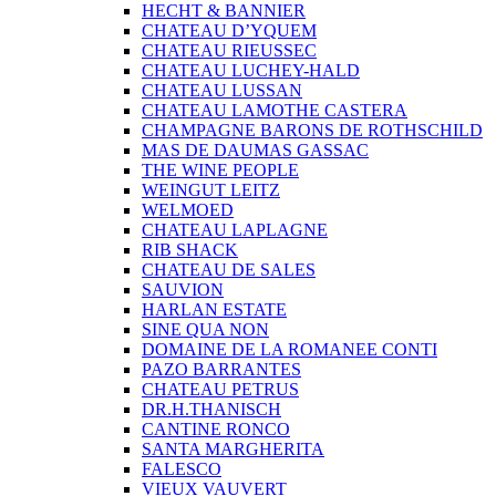
HECHT & BANNIER
CHATEAU D’YQUEM
CHATEAU RIEUSSEC
CHATEAU LUCHEY-HALD
CHATEAU LUSSAN
CHATEAU LAMOTHE CASTERA
CHAMPAGNE BARONS DE ROTHSCHILD
MAS DE DAUMAS GASSAC
THE WINE PEOPLE
WEINGUT LEITZ
WELMOED
CHATEAU LAPLAGNE
RIB SHACK
CHATEAU DE SALES
SAUVION
HARLAN ESTATE
SINE QUA NON
DOMAINE DE LA ROMANEE CONTI
PAZO BARRANTES
CHATEAU PETRUS
DR.H.THANISCH
CANTINE RONCO
SANTA MARGHERITA
FALESCO
VIEUX VAUVERT