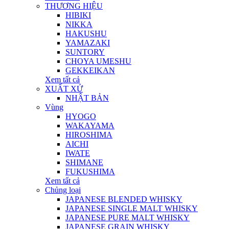
THƯƠNG HIỆU
HIBIKI
NIKKA
HAKUSHU
YAMAZAKI
SUNTORY
CHOYA UMESHU
GEKKEIKAN
Xem tất cả
XUẤT XỨ
NHẬT BẢN
Vùng
HYOGO
WAKAYAMA
HIROSHIMA
AICHI
IWATE
SHIMANE
FUKUSHIMA
Xem tất cả
Chủng loại
JAPANESE BLENDED WHISKY
JAPANESE SINGLE MALT WHISKY
JAPANESE PURE MALT WHISKY
JAPANESE GRAIN WHISKY