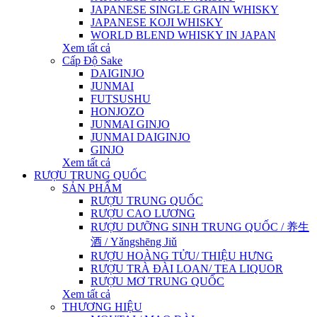
JAPANESE SINGLE GRAIN WHISKY
JAPANESE KOJI WHISKY
WORLD BLEND WHISKY IN JAPAN
Xem tất cả
Cấp Độ Sake
DAIGINJO
JUNMAI
FUTSUSHU
HONJOZO
JUNMAI GINJO
JUNMAI DAIGINJO
GINJO
Xem tất cả
RƯỢU TRUNG QUỐC
SẢN PHẨM
RƯỢU TRUNG QUỐC
RƯỢU CAO LƯƠNG
RƯỢU DƯỠNG SINH TRUNG QUỐC / 养生
酒 / Yǎngshēng Jiǔ
RƯỢU HOÀNG TỬU/ THIỆU HƯNG
RƯỢU TRÀ ĐÀI LOAN/ TEA LIQUOR
RƯỢU MƠ TRUNG QUỐC
Xem tất cả
THƯƠNG HIỆU