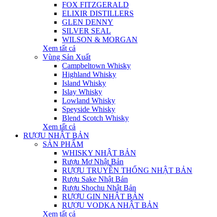
FOX FITZGERALD
ELIXIR DISTILLERS
GLEN DENNY
SILVER SEAL
WILSON & MORGAN
Xem tất cả
Vùng Sản Xuất
Campbeltown Whisky
Highland Whisky
Island Whisky
Islay Whisky
Lowland Whisky
Speyside Whisky
Blend Scotch Whisky
Xem tất cả
RƯỢU NHẬT BẢN
SẢN PHẨM
WHISKY NHẬT BẢN
Rượu Mơ Nhật Bản
RƯỢU TRUYỀN THỐNG NHẬT BẢN
Rượu Sake Nhật Bản
Rượu Shochu Nhật Bản
RƯỢU GIN NHẬT BẢN
RƯỢU VODKA NHẬT BẢN
Xem tất cả