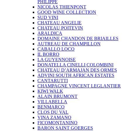
PHILIPPE
NICOLAS THIENPONT
GOOD WINE COLLECTION
SUD VINI
CHATEAU ANGELIE
CHATEAU POITEVIN
ARALDICA
DOMAINE CHANDON DE BRIAILLES
AUTREAU DE CHAMPILLON
CABALLO LOCO
IL BORRO
LA GUYENNOISE
DONATELLA CINELLI COLOMBINI
CHATEAU D’ARMAJAN DES ORMES
ADVINI SOUTH AFRICAN ESTATES
CANTARUTTI
CHAMPAGNE VINCENT LEGLANTIER
KIWI WALK
ALAIN BRUMONT
VILLABELLA
BENMARCO
CLOS DU VAL
VINA ZAMANO
FICOMONTANINO
BARON SAINT GOERGES