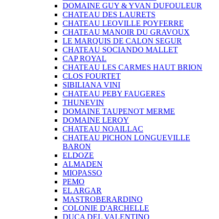
DOMAINE GUY & YVAN DUFOULEUR
CHATEAU DES LAURETS
CHATEAU LEOVILLE POYFERRE
CHATEAU MANOIR DU GRAVOUX
LE MARQUIS DE CALON SEGUR
CHATEAU SOCIANDO MALLET
CAP ROYAL
CHATEAU LES CARMES HAUT BRION
CLOS FOURTET
SIBILIANA VINI
CHATEAU PEBY FAUGERES
THUNEVIN
DOMAINE TAUPENOT MERME
DOMAINE LEROY
CHATEAU NOAILLAC
CHATEAU PICHON LONGUEVILLE
BARON
ELDOZE
ALMADEN
MIOPASSO
PEMO
EL ARGAR
MASTROBERARDINO
COLONIE D'ARCHELLE
DUCA DEL VALENTINO