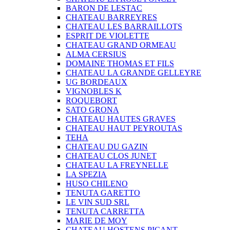
BARON DE LESTAC
CHATEAU BARREYRES
CHATEAU LES BARRAILLOTS
ESPRIT DE VIOLETTE
CHATEAU GRAND ORMEAU
ALMA CERSIUS
DOMAINE THOMAS ET FILS
CHATEAU LA GRANDE GELLEYRE
UG BORDEAUX
VIGNOBLES K
ROQUEBORT
SATO GRONA
CHATEAU HAUTES GRAVES
CHATEAU HAUT PEYROUTAS
TEHA
CHATEAU DU GAZIN
CHATEAU CLOS JUNET
CHATEAU LA FREYNELLE
LA SPEZIA
HUSO CHILENO
TENUTA GARETTO
LE VIN SUD SRL
TENUTA CARRETTA
MARIE DE MOY
CHATEAU HOSTENS PICANT