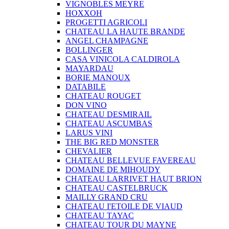
VIGNOBLES MEYRE
HOXXOH
PROGETTI AGRICOLI
CHATEAU LA HAUTE BRANDE
ANGEL CHAMPAGNE
BOLLINGER
CASA VINICOLA CALDIROLA
MAYARDAU
BORIE MANOUX
DATABILE
CHATEAU ROUGET
DON VINO
CHATEAU DESMIRAIL
CHATEAU ASCUMBAS
LARUS VINI
THE BIG RED MONSTER
CHEVALIER
CHATEAU BELLEVUE FAVEREAU
DOMAINE DE MIHOUDY
CHATEAU LARRIVET HAUT BRION
CHATEAU CASTELBRUCK
MAILLY GRAND CRU
CHATEAU I'ETOILE DE VIAUD
CHATEAU TAYAC
CHATEAU TOUR DU MAYNE