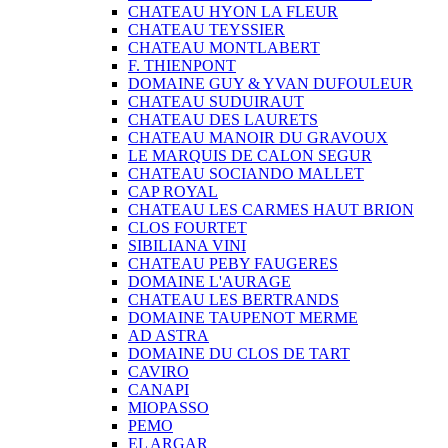
CHATEAU HYON LA FLEUR
CHATEAU TEYSSIER
CHATEAU MONTLABERT
F. THIENPONT
DOMAINE GUY & YVAN DUFOULEUR
CHATEAU SUDUIRAUT
CHATEAU DES LAURETS
CHATEAU MANOIR DU GRAVOUX
LE MARQUIS DE CALON SEGUR
CHATEAU SOCIANDO MALLET
CAP ROYAL
CHATEAU LES CARMES HAUT BRION
CLOS FOURTET
SIBILIANA VINI
CHATEAU PEBY FAUGERES
DOMAINE L'AURAGE
CHATEAU LES BERTRANDS
DOMAINE TAUPENOT MERME
AD ASTRA
DOMAINE DU CLOS DE TART
CAVIRO
CANAPI
MIOPASSO
PEMO
EL ARGAR