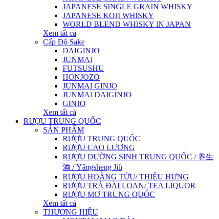
JAPANESE SINGLE GRAIN WHISKY
JAPANESE KOJI WHISKY
WORLD BLEND WHISKY IN JAPAN
Xem tất cả
Cấp Độ Sake
DAIGINJO
JUNMAI
FUTSUSHU
HONJOZO
JUNMAI GINJO
JUNMAI DAIGINJO
GINJO
Xem tất cả
RƯỢU TRUNG QUỐC
SẢN PHẨM
RƯỢU TRUNG QUỐC
RƯỢU CAO LƯƠNG
RƯỢU DƯỠNG SINH TRUNG QUỐC / 养生
酒 / Yǎngshēng Jiǔ
RƯỢU HOÀNG TỬU/ THIỆU HƯNG
RƯỢU TRÀ ĐÀI LOAN/ TEA LIQUOR
RƯỢU MƠ TRUNG QUỐC
Xem tất cả
THƯƠNG HIỆU