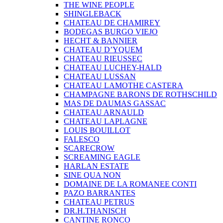
THE WINE PEOPLE
SHINGLEBACK
CHATEAU DE CHAMIREY
BODEGAS BURGO VIEJO
HECHT & BANNIER
CHATEAU D’YQUEM
CHATEAU RIEUSSEC
CHATEAU LUCHEY-HALD
CHATEAU LUSSAN
CHATEAU LAMOTHE CASTERA
CHAMPAGNE BARONS DE ROTHSCHILD
MAS DE DAUMAS GASSAC
CHATEAU ARNAULD
CHATEAU LAPLAGNE
LOUIS BOUILLOT
FALESCO
SCARECROW
SCREAMING EAGLE
HARLAN ESTATE
SINE QUA NON
DOMAINE DE LA ROMANEE CONTI
PAZO BARRANTES
CHATEAU PETRUS
DR.H.THANISCH
CANTINE RONCO