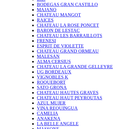
BODEGAS GRAN CASTILLO
MAJANO
CHATEAU MANGOT
RAICES
CHATEAU LA ROSE PONCET
BARON DE LESTAC
CHATEAU LES BARRAILLOTS
FRENESI
ESPRIT DE VIOLETTE
CHATEAU GRAND ORMEAU
MALESAN
ALMA CERSIUS
CHATEAU LA GRANDE GELLEYRE
UG BORDEAUX
VIGNOBLES K
ROQUEBORT
SATO GRONA
CHATEAU HAUTES GRAVES
CHATEAU HAUT PEYROUTAS
AZUL MUJER
VINA REQUINGUA
CAMELIA
ANAKENA
LA BELLE ANGELE
MASSONE