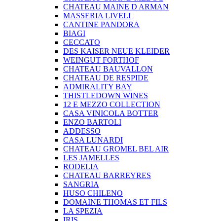
CHATEAU MAINE D ARMAN
MASSERIA LIVELI
CANTINE PANDORA
BIAGI
CECCATO
DES KAISER NEUE KLEIDER
WEINGUT FORTHOF
CHATEAU BAUVALLON
CHATEAU DE RESPIDE
ADMIRALITY BAY
THISTLEDOWN WINES
12 E MEZZO COLLECTION
CASA VINICOLA BOTTER
ENZO BARTOLI
ADDESSO
CASA LUNARDI
CHATEAU GROMEL BEL AIR
LES JAMELLES
RODELIA
CHATEAU BARREYRES
SANGRIA
HUSO CHILENO
DOMAINE THOMAS ET FILS
LA SPEZIA
IRIS