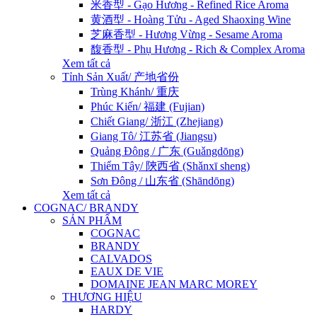
米香型 - Gạo Hương - Refined Rice Aroma
黄酒型 - Hoàng Tửu - Aged Shaoxing Wine
芝麻香型 - Hương Vừng - Sesame Aroma
馥香型 - Phụ Hương - Rich & Complex Aroma
Xem tất cả
Tỉnh Sản Xuất/ 产地省份
Trùng Khánh/ 重庆
Phúc Kiến/ 福建 (Fujian)
Chiết Giang/ 浙江 (Zhejiang)
Giang Tô/ 江苏省 (Jiangsu)
Quảng Đông / 广东 (Guǎngdōng)
Thiểm Tây/ 陝西省 (Shǎnxī sheng)
Sơn Đông / 山东省 (Shāndōng)
Xem tất cả
COGNAC/ BRANDY
SẢN PHẨM
COGNAC
BRANDY
CALVADOS
EAUX DE VIE
DOMAINE JEAN MARC MOREY
THƯƠNG HIỆU
HARDY