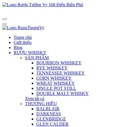
Trang chủ
Giới thiệu
Blog
RƯỢU WHISKY
SẢN PHẨM
BOURBON WHISKEY
RYE WHISKEY
TENNESSEE WHISKEY
CORN WHISKEY
WHEAT WHISKEY
SINGLE POT STILL
DOUBLE MALT WHISKY
Xem tất cả
THƯƠNG HIỆU
BALBLAIR
DARKNESS
GLENBRIDGE
GLEN CALDER