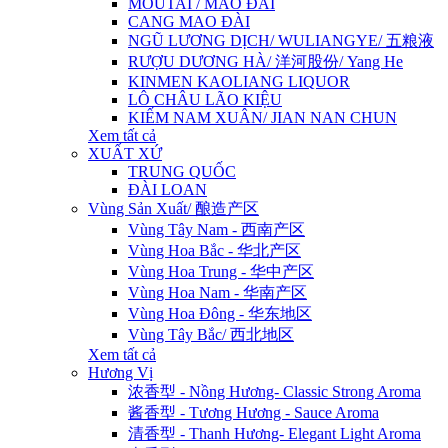
MOUTAI / MAO ĐÀI
CANG MAO ĐÀI
NGŨ LƯƠNG DỊCH/ WULIANGYE/ 五粮液
RƯỢU DƯƠNG HÀ/ 洋河股份/ Yang He
KINMEN KAOLIANG LIQUOR
LÔ CHÂU LÃO KIỆU
KIẾM NAM XUÂN/ JIAN NAN CHUN
Xem tất cả
XUẤT XỨ
TRUNG QUỐC
ĐÀI LOAN
Vùng Sản Xuất/ 酿造产区
Vùng Tây Nam - 西南产区
Vùng Hoa Bắc - 华北产区
Vùng Hoa Trung - 华中产区
Vùng Hoa Nam - 华南产区
Vùng Hoa Đông - 华东地区
Vùng Tây Bắc/ 西北地区
Xem tất cả
Hương Vị
浓香型 - Nồng Hương- Classic Strong Aroma
酱香型 - Tương Hương - Sauce Aroma
清香型 - Thanh Hương- Elegant Light Aroma