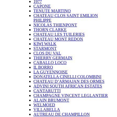
1977
CAPONE
TENUTE MARTINO
CHATEAU CLOS SAINT EMILION
PHILIPPE
NICOLAS THIENPONT
THORN CLARKE
CHATEAU LES TUILERIES
CHATEAU MONT REDON
KIWI WALK
STARMONT
CLOS DU VAL
THIERRY GERMAIN
CABALLO LOCO
IL BORRO
LA GUYENNOISE
DONATELLA CINELLI COLOMBINI
CHATEAU D’ARMAJAN DES ORMES
ADVINI SOUTH AFRICAN ESTATES
CANTARUTTI
CHAMPAGNE VINCENT LEGLANTIER
ALAIN BRUMONT
WELMOED
VILLABELLA
AUTREAU DE CHAMPILLON