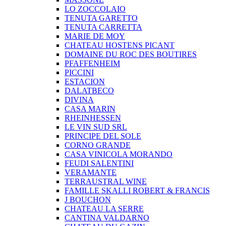
LO ZOCCOLAIO
TENUTA GARETTO
TENUTA CARRETTA
MARIE DE MOY
CHATEAU HOSTENS PICANT
DOMAINE DU ROC DES BOUTIRES
PFAFFENHEIM
PICCINI
ESTACION
DALATBECO
DIVINA
CASA MARIN
RHEINHESSEN
LE VIN SUD SRL
PRINCIPE DEL SOLE
CORNO GRANDE
CASA VINICOLA MORANDO
FEUDI SALENTINI
VERAMANTE
TERRAUSTRAL WINE
FAMILLE SKALLI ROBERT & FRANCIS
J BOUCHON
CHATEAU LA SERRE
CANTINA VALDARNO