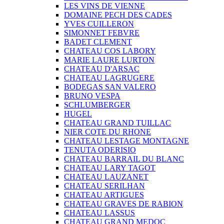
LES VINS DE VIENNE
DOMAINE PECH DES CADES
YVES CUILLERON
SIMONNET FEBVRE
BADET CLEMENT
CHATEAU COS LABORY
MARIE LAURE LURTON
CHATEAU D'ARSAC
CHATEAU LAGRUGERE
BODEGAS SAN VALERO
BRUNO VESPA
SCHLUMBERGER
HUGEL
CHATEAU GRAND TUILLAC
NIER COTE DU RHONE
CHATEAU LESTAGE MONTAGNE
TENUTA ODERISIO
CHATEAU BARRAIL DU BLANC
CHATEAU LARY TAGOT
CHATEAU LAUZANET
CHATEAU SERILHAN
CHATEAU ARTIGUES
CHATEAU GRAVES DE RABION
CHATEAU LASSUS
CHATEAU GRAND MEDOC