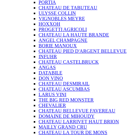
PORTIA
CHATEAU DE TABUTEAU
ULYSSE COLLIN
VIGNOBLES MEYRE
HOXXOH
PROGETTI AGRICOLI
CHATEAU LA HAUTE BRANDE
ANGEL CHAMPAGNE
BORIE MANOUX
CHATEAU PIED D'ARGENT BELLEVUE
INFUHR
CHATEAU CASTELBRUCK
ANGAS
DATABILE
DON VINO
CHATEAU DESMIRAIL
CHATEAU ASCUMBAS
LARUS VINI
THE BIG RED MONSTER
CHEVALIER
CHATEAU BELLEVUE FAVEREAU
DOMAINE DE MIHOUDY
CHATEAU LARRIVET HAUT BRION
MAILLY GRAND CRU
CHATEAU LA TOUR DE MONS