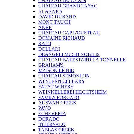
CHATEAU DU GAZIN
CHATEAU GRAND TAYAC
ST ANNE'S
DAVID DUBAND
MONT TAUCH
ANRE
CHATEAU CAP L'OUSTEAU
DOMAINE RICHAUD
RATO
DOLLARI
DEANGELI MUSTI NOBILIS
CHATEAU BALESTARD LA TONNELLE
GRAHAM'S
MAISON LE NID
CHATEAU SEMONLON
WESTERN CELLARS
FAUST WINERY
WEINKELLEREI HECHTSHEIM
FAMILY FORCATO
AUSWAN CREEK
PAVO
ECHEVERIA
DORADO
INTERVALO
TABLAS CREEK