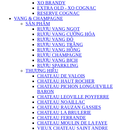
XO BRANDY
EXTRA OLD - XO COGNAC
RESERVE COGNAC
VANG & CHAMPAGNE
SẢN PHẨM
RƯỢU VANG NGỌT
RƯỢU VANG CƯỜNG HÓA
RƯỢU VANG ĐỎ
RƯỢU VANG TRẮNG
RƯỢU VANG HỒNG
RƯỢU CHAMPAGNE
RƯỢU VANG BỊCH
RƯỢU SPARKLING
THƯƠNG HIỆU
CHATEAU DE VALOIS
CHATEAU HAUT ROCHER
CHATEAU PICHON LONGUEVILLE
BARON
CHATEAU LEOVILLE POYFERRE
CHATEAU NOAILLAC
CHATEAU RAUZAN GASSIES
CHATEAU LA BRULERIE
CHATEAU FERRANDE
CHATEAU MOULIN DE LA FAYE
VIEUX CHATEAU SAINT ANDRE