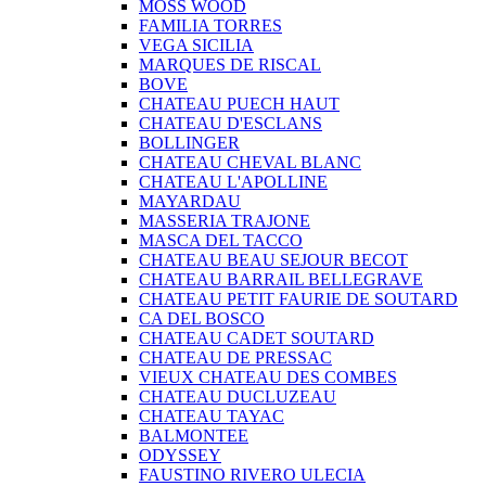
MOSS WOOD
FAMILIA TORRES
VEGA SICILIA
MARQUES DE RISCAL
BOVE
CHATEAU PUECH HAUT
CHATEAU D'ESCLANS
BOLLINGER
CHATEAU CHEVAL BLANC
CHATEAU L'APOLLINE
MAYARDAU
MASSERIA TRAJONE
MASCA DEL TACCO
CHATEAU BEAU SEJOUR BECOT
CHATEAU BARRAIL BELLEGRAVE
CHATEAU PETIT FAURIE DE SOUTARD
CA DEL BOSCO
CHATEAU CADET SOUTARD
CHATEAU DE PRESSAC
VIEUX CHATEAU DES COMBES
CHATEAU DUCLUZEAU
CHATEAU TAYAC
BALMONTEE
ODYSSEY
FAUSTINO RIVERO ULECIA