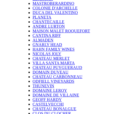
MASTROBERARDINO
COLONIE D'ARCHELLE
DUCA DEL VALENTINO
PLANETA
CHANTECAILLE
ANDRE LURTON
MAISON MALET ROQUEFORT
CANTINA RIFF
ALMADEN
GNARLY HEAD
HAHN FAMILY WINES
NICOLAS JOLY
CHATEAU MERLET
VILLA SANTA MARTA
CHATEAU PUYGUERAUD
DOMAIN DUVEAU
CHATEAU CARBONNEAU
ODFIELL VINEYARDS
THUNEVIN
DOMAINE LEROY
DOMAINE DE VILLAINE
GEOFF HARDY
CASTELVECCHI
CHATEAU BONALGUE
CLOS DU CLOCHER