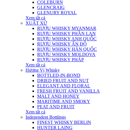
COLEBURN
GLENCRAIG
GLENURY ROYAL
Xem tất cả
XUẤT XỨ
RƯỢU WHISKY MYANMAR
RƯỢU WHISKY PHẦN LAN
RƯỢU WHISKY ANH QUỐC
RƯỢU WHISKY ẤN ĐỘ
RƯỢU WHISKY HÀN QUỐC
RƯỢU WHISKY MOLDOVA
RƯỢU WHISKY PHÁP
Xem tất cả
Hương Vị Whisky
BOTTLED-IN-BOND
DRIED FRUIT AND NUT
ELEGANT AND FLORAL
FRESH FRUIT AND VANILLA
MALT AND HONEY
MARITIME AND SMOKY
PEAT AND FRUIT
Xem tất cả
Independent Bottlings
FINEST WHISKY BERLIN
HUNTER LAING