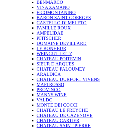
BENMARCO
VINA ZAMANO
FICOMONTANINO
BARON SAINT GOERGES
CASTELLO DI MELETO
FAMILLE ROUX
AMPELIDAE
PFITSCHER
DOMAINE DEVILLARD
LE BONHEUR
WEINGUT LEITZ
CHATEAU POITEVIN
SIEUR D'ARQUES
CHATEAU PALOUMEY
ARALDICA
CHATEAU DURFORT VIVENS
MAFI ROSSO
PROVINCO
MANNS WINE
VALDO
MONTE DEI COCCI
CHATEAU LE FREYCHE
CHATEAU DE CAZENOVE
CHATEAU CARTIER
CHATEAU SAINT PIERRE