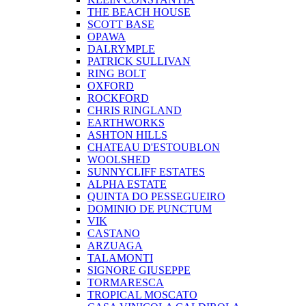
THE BEACH HOUSE
SCOTT BASE
OPAWA
DALRYMPLE
PATRICK SULLIVAN
RING BOLT
OXFORD
ROCKFORD
CHRIS RINGLAND
EARTHWORKS
ASHTON HILLS
CHATEAU D'ESTOUBLON
WOOLSHED
SUNNYCLIFF ESTATES
ALPHA ESTATE
QUINTA DO PESSEGUEIRO
DOMINIO DE PUNCTUM
VIK
CASTANO
ARZUAGA
TALAMONTI
SIGNORE GIUSEPPE
TORMARESCA
TROPICAL MOSCATO