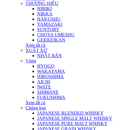
THƯƠNG HIỆU
HIBIKI
NIKKA
HAKUSHU
YAMAZAKI
SUNTORY
CHOYA UMESHU
GEKKEIKAN
Xem tất cả
XUẤT XỨ
NHẬT BẢN
Vùng
HYOGO
WAKAYAMA
HIROSHIMA
AICHI
IWATE
SHIMANE
FUKUSHIMA
Xem tất cả
Chủng loại
JAPANESE BLENDED WHISKY
JAPANESE SINGLE MALT WHISKY
JAPANESE PURE MALT WHISKY
JAPANESE GRAIN WHISKY