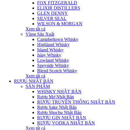
FOX FITZGERALD
ELIXIR DISTILLERS
GLEN DENNY
SILVER SEAL
WILSON & MORGAN
Xem tất cả
Vùng Sản Xuất
Campbeltown Whisky
Highland Whisky
Island Whisky
Islay Whisky
Lowland Whisky
Speyside Whisky
Blend Scotch Whisky
Xem tất cả
RƯỢU NHẬT BẢN
SẢN PHẨM
WHISKY NHẬT BẢN
Rượu Mơ Nhật Bản
RƯỢU TRUYỀN THỐNG NHẬT BẢN
Rượu Sake Nhật Bản
Rượu Shochu Nhật Bản
RƯỢU GIN NHẬT BẢN
RƯỢU VODKA NHẬT BẢN
Xem tất cả