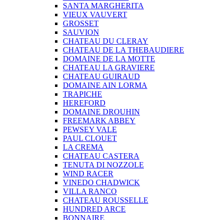
SANTA MARGHERITA
VIEUX VAUVERT
GROSSET
SAUVION
CHATEAU DU CLERAY
CHATEAU DE LA THEBAUDIERE
DOMAINE DE LA MOTTE
CHATEAU LA GRAVIERE
CHATEAU GUIRAUD
DOMAINE AIN LORMA
TRAPICHE
HEREFORD
DOMAINE DROUHIN
FREEMARK ABBEY
PEWSEY VALE
PAUL CLOUET
LA CREMA
CHATEAU CASTERA
TENUTA DI NOZZOLE
WIND RACER
VINEDO CHADWICK
VILLA RANCO
CHATEAU ROUSSELLE
HUNDRED ARCE
BONNAIRE