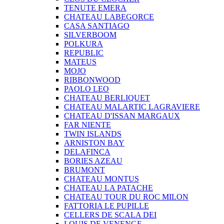
TENUTE EMERA
CHATEAU LABEGORCE
CASA SANTIAGO
SILVERBOOM
POLKURA
REPUBLIC
MATEUS
MOJO
RIBBONWOOD
PAOLO LEO
CHATEAU BERLIQUET
CHATEAU MALARTIC LAGRAVIERE
CHATEAU D'ISSAN MARGAUX
FAR NIENTE
TWIN ISLANDS
ARNISTON BAY
DELAFINCA
BORIES AZEAU
BRUMONT
CHATEAU MONTUS
CHATEAU LA PATACHE
CHATEAU TOUR DU ROC MILON
FATTORIA LE PUPILLE
CELLERS DE SCALA DEI
LOUIS DE VENENGE