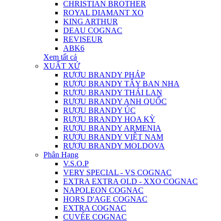
CHRISTIAN BROTHER
ROYAL DIAMANT XO
KING ARTHUR
DEAU COGNAC
REVISEUR
ABK6
Xem tất cả
XUẤT XỨ
RƯỢU BRANDY PHÁP
RƯỢU BRANDY TÂY BAN NHA
RƯỢU BRANDY THÁI LAN
RƯỢU BRANDY ANH QUỐC
RƯỢU BRANDY ÚC
RƯỢU BRANDY HOA KỲ
RƯỢU BRANDY ARMENIA
RƯỢU BRANDY VIỆT NAM
RƯỢU BRANDY MOLDOVA
Phân Hạng
V.S.O.P
VERY SPECIAL - VS COGNAC
EXTRA EXTRA OLD - XXO COGNAC
NAPOLEON COGNAC
HORS D'AGE COGNAC
EXTRA COGNAC
CUVÉE COGNAC