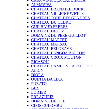
CASA VINICOLA CALDIROLA
ALMAVIVA
CHATEAU BRANAIRE DUCRU
CHATEAU VILLENOUVETTE
CHATEAU TOUR DES GENDRES
CHATEAU DU CEDRE
GUILBAUD FRERES
CHATEAU DE PEZ
DOMAINE DU PERE GUILLOT
CHATEAU MARTET
CHATEAU MARSAU
CHATEAU BELGRAVE
CHATEAU LANGOA BARTON
CHATEAU CROIX MOUTON
RICASOLI
CHATEAU CAMBON LA PELOUSE
ALION
DIORA
QUINTA DA LIXA
PURATO
BEX
LOIMER
ERRAZURIZ
DOMAINE DE I'ILE
CLOS CULOMBU