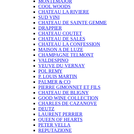
MONTEMAJOR
COOL WOODS
CHATEAU LA RIVIERE
SUD VINI
CHATEAU DE SAINTE GEMME
DRAPPIER
CHATEAU COUTET
CHATEAU DE SALES
CHATEAU LA CONFESSION
MAISON A DE LUZE
CHAMPAGNE TELMONT
VALDESPINO
VEUVE DU VERNAY
POL REMY
P. LOUIS MARTIN
PALMER & CO
PIERRE GIMONNET ET FILS
CHATEAU DE BLIGNY
GOOD WINE COLLECTION
CHARLES DE CAZANOVE
DEUTZ
LAURENT PERRIER
QUEEN OF HEARTS
PETER VELLA
REPUTAZIONE