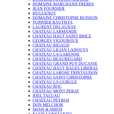
DOMAINE MARCHAND FRERES
JEAN FOURNIER
HUGUENOT
DOMAINE CHRISTOPHE BUISSON
TUPINIER BAUTISTA
LAURENT DELAUNAY
CHATEAU LARMANDE
CHATEAU HAUT SAINT BRICE
GEORGES VIGOUROUX
CHATEAU RIGAUD
CHATEAU LILIAN LADOUYS
CHATEAU LA GARENNE
CHATEAU BEAUREGARD
CHATEAU GRAND PUY DUCASSE
CHATEAU HAUT BAGES LIBERAL
CHATEAU LAROSE TRINTAUDON
CHATEAU SAINT CHRISTOPHE
CHATEAU LA GURGUE
CHATEAU ROC
CHATEAU MONT PERAT
JOEL TALUAU
CHATEAU PEYROS
DON MELCHOR
SHAW & SMITH
KLEIN CONSTANTIA