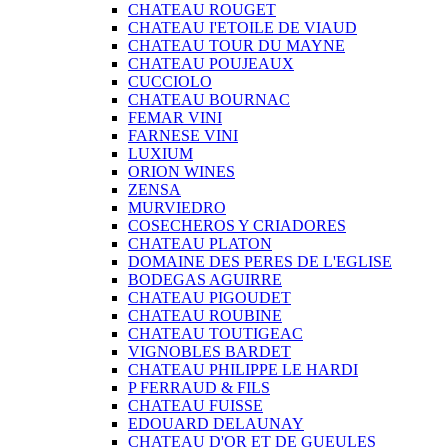
CHATEAU ROUGET
CHATEAU I'ETOILE DE VIAUD
CHATEAU TOUR DU MAYNE
CHATEAU POUJEAUX
CUCCIOLO
CHATEAU BOURNAC
FEMAR VINI
FARNESE VINI
LUXIUM
ORION WINES
ZENSA
MURVIEDRO
COSECHEROS Y CRIADORES
CHATEAU PLATON
DOMAINE DES PERES DE L'EGLISE
BODEGAS AGUIRRE
CHATEAU PIGOUDET
CHATEAU ROUBINE
CHATEAU TOUTIGEAC
VIGNOBLES BARDET
CHATEAU PHILIPPE LE HARDI
P FERRAUD & FILS
CHATEAU FUISSE
EDOUARD DELAUNAY
CHATEAU D'OR ET DE GUEULES