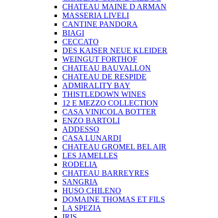
CHATEAU MAINE D ARMAN
MASSERIA LIVELI
CANTINE PANDORA
BIAGI
CECCATO
DES KAISER NEUE KLEIDER
WEINGUT FORTHOF
CHATEAU BAUVALLON
CHATEAU DE RESPIDE
ADMIRALITY BAY
THISTLEDOWN WINES
12 E MEZZO COLLECTION
CASA VINICOLA BOTTER
ENZO BARTOLI
ADDESSO
CASA LUNARDI
CHATEAU GROMEL BEL AIR
LES JAMELLES
RODELIA
CHATEAU BARREYRES
SANGRIA
HUSO CHILENO
DOMAINE THOMAS ET FILS
LA SPEZIA
IRIS