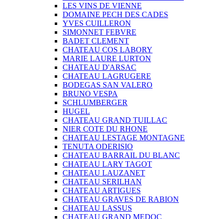
LES VINS DE VIENNE
DOMAINE PECH DES CADES
YVES CUILLERON
SIMONNET FEBVRE
BADET CLEMENT
CHATEAU COS LABORY
MARIE LAURE LURTON
CHATEAU D'ARSAC
CHATEAU LAGRUGERE
BODEGAS SAN VALERO
BRUNO VESPA
SCHLUMBERGER
HUGEL
CHATEAU GRAND TUILLAC
NIER COTE DU RHONE
CHATEAU LESTAGE MONTAGNE
TENUTA ODERISIO
CHATEAU BARRAIL DU BLANC
CHATEAU LARY TAGOT
CHATEAU LAUZANET
CHATEAU SERILHAN
CHATEAU ARTIGUES
CHATEAU GRAVES DE RABION
CHATEAU LASSUS
CHATEAU GRAND MEDOC