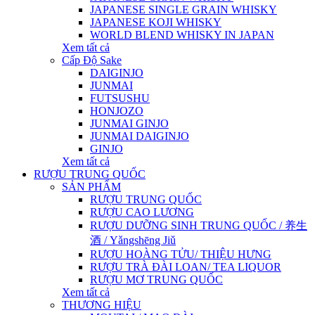
JAPANESE SINGLE GRAIN WHISKY
JAPANESE KOJI WHISKY
WORLD BLEND WHISKY IN JAPAN
Xem tất cả
Cấp Độ Sake
DAIGINJO
JUNMAI
FUTSUSHU
HONJOZO
JUNMAI GINJO
JUNMAI DAIGINJO
GINJO
Xem tất cả
RƯỢU TRUNG QUỐC
SẢN PHẨM
RƯỢU TRUNG QUỐC
RƯỢU CAO LƯƠNG
RƯỢU DƯỠNG SINH TRUNG QUỐC / 养生
酒 / Yǎngshēng Jiǔ
RƯỢU HOÀNG TỬU/ THIỆU HƯNG
RƯỢU TRÀ ĐÀI LOAN/ TEA LIQUOR
RƯỢU MƠ TRUNG QUỐC
Xem tất cả
THƯƠNG HIỆU