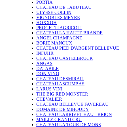
PORTIA
CHATEAU DE TABUTEAU
ULYSSE COLLIN
VIGNOBLES MEYRE
HOXXOH
PROGETTI AGRICOLI
CHATEAU LA HAUTE BRANDE
ANGEL CHAMPAGNE
BORIE MANOUX
CHATEAU PIED D'ARGENT BELLEVUE
INFUHR
CHATEAU CASTELBRUCK
ANGAS
DATABILE
DON VINO
CHATEAU DESMIRAIL
CHATEAU ASCUMBAS
LARUS VINI
THE BIG RED MONSTER
CHEVALIER
CHATEAU BELLEVUE FAVEREAU
DOMAINE DE MIHOUDY
CHATEAU LARRIVET HAUT BRION
MAILLY GRAND CRU
CHATEAU LA TOUR DE MONS