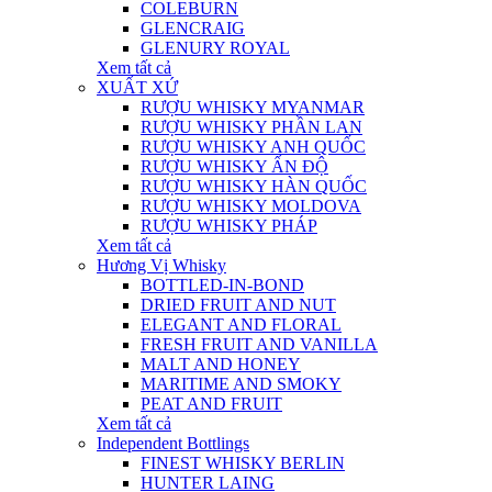
COLEBURN
GLENCRAIG
GLENURY ROYAL
Xem tất cả
XUẤT XỨ
RƯỢU WHISKY MYANMAR
RƯỢU WHISKY PHẦN LAN
RƯỢU WHISKY ANH QUỐC
RƯỢU WHISKY ẤN ĐỘ
RƯỢU WHISKY HÀN QUỐC
RƯỢU WHISKY MOLDOVA
RƯỢU WHISKY PHÁP
Xem tất cả
Hương Vị Whisky
BOTTLED-IN-BOND
DRIED FRUIT AND NUT
ELEGANT AND FLORAL
FRESH FRUIT AND VANILLA
MALT AND HONEY
MARITIME AND SMOKY
PEAT AND FRUIT
Xem tất cả
Independent Bottlings
FINEST WHISKY BERLIN
HUNTER LAING