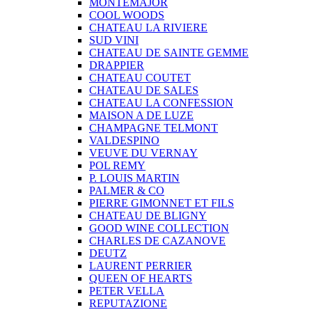
MONTEMAJOR
COOL WOODS
CHATEAU LA RIVIERE
SUD VINI
CHATEAU DE SAINTE GEMME
DRAPPIER
CHATEAU COUTET
CHATEAU DE SALES
CHATEAU LA CONFESSION
MAISON A DE LUZE
CHAMPAGNE TELMONT
VALDESPINO
VEUVE DU VERNAY
POL REMY
P. LOUIS MARTIN
PALMER & CO
PIERRE GIMONNET ET FILS
CHATEAU DE BLIGNY
GOOD WINE COLLECTION
CHARLES DE CAZANOVE
DEUTZ
LAURENT PERRIER
QUEEN OF HEARTS
PETER VELLA
REPUTAZIONE