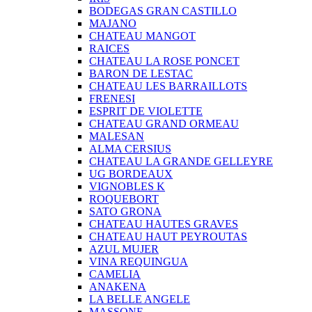
BODEGAS GRAN CASTILLO
MAJANO
CHATEAU MANGOT
RAICES
CHATEAU LA ROSE PONCET
BARON DE LESTAC
CHATEAU LES BARRAILLOTS
FRENESI
ESPRIT DE VIOLETTE
CHATEAU GRAND ORMEAU
MALESAN
ALMA CERSIUS
CHATEAU LA GRANDE GELLEYRE
UG BORDEAUX
VIGNOBLES K
ROQUEBORT
SATO GRONA
CHATEAU HAUTES GRAVES
CHATEAU HAUT PEYROUTAS
AZUL MUJER
VINA REQUINGUA
CAMELIA
ANAKENA
LA BELLE ANGELE
MASSONE