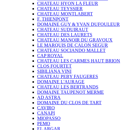
CHATEAU HYON LA FLEUR
CHATEAU TEYSSIER
CHATEAU MONTLABERT
F. THIENPONT
DOMAINE GUY & YVAN DUFOULEUR
CHATEAU SUDUIRAUT
CHATEAU DES LAURETS
CHATEAU MANOIR DU GRAVOUX
LE MARQUIS DE CALON SEGUR
CHATEAU SOCIANDO MALLET
CAP ROYAL
CHATEAU LES CARMES HAUT BRION
CLOS FOURTET
SIBILIANA VINI
CHATEAU PEBY FAUGERES
DOMAINE L'AURAGE
CHATEAU LES BERTRANDS
DOMAINE TAUPENOT MERME
AD ASTRA
DOMAINE DU CLOS DE TART
CAVIRO
CANAPI
MIOPASSO
PEMO
EL ARGAR