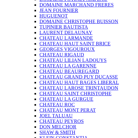
DOMAINE MARCHAND FRERES
JEAN FOURNIER
HUGUENOT
DOMAINE CHRISTOPHE BUISSON
TUPINIER BAUTISTA
LAURENT DELAUNAY
CHATEAU LARMANDE
CHATEAU HAUT SAINT BRICE
GEORGES VIGOUROUX
CHATEAU RIGAUD
CHATEAU LILIAN LADOUYS
CHATEAU LA GARENNE
CHATEAU BEAUREGARD
CHATEAU GRAND PUY DUCASSE
CHATEAU HAUT BAGES LIBERAL
CHATEAU LAROSE TRINTAUDON
CHATEAU SAINT CHRISTOPHE
CHATEAU LA GURGUE
CHATEAU ROC
CHATEAU MONT PERAT
JOEL TALUAU
CHATEAU PEYROS
DON MELCHOR
SHAW & SMITH
KLEIN CONSTANTIA