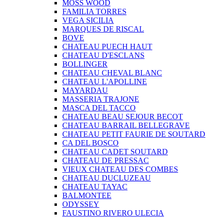
MOSS WOOD
FAMILIA TORRES
VEGA SICILIA
MARQUES DE RISCAL
BOVE
CHATEAU PUECH HAUT
CHATEAU D'ESCLANS
BOLLINGER
CHATEAU CHEVAL BLANC
CHATEAU L'APOLLINE
MAYARDAU
MASSERIA TRAJONE
MASCA DEL TACCO
CHATEAU BEAU SEJOUR BECOT
CHATEAU BARRAIL BELLEGRAVE
CHATEAU PETIT FAURIE DE SOUTARD
CA DEL BOSCO
CHATEAU CADET SOUTARD
CHATEAU DE PRESSAC
VIEUX CHATEAU DES COMBES
CHATEAU DUCLUZEAU
CHATEAU TAYAC
BALMONTEE
ODYSSEY
FAUSTINO RIVERO ULECIA