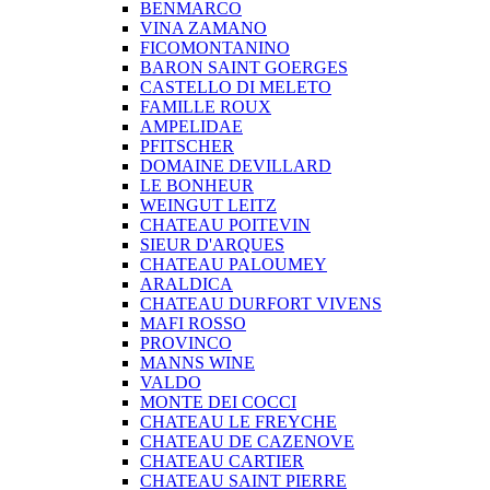
BENMARCO
VINA ZAMANO
FICOMONTANINO
BARON SAINT GOERGES
CASTELLO DI MELETO
FAMILLE ROUX
AMPELIDAE
PFITSCHER
DOMAINE DEVILLARD
LE BONHEUR
WEINGUT LEITZ
CHATEAU POITEVIN
SIEUR D'ARQUES
CHATEAU PALOUMEY
ARALDICA
CHATEAU DURFORT VIVENS
MAFI ROSSO
PROVINCO
MANNS WINE
VALDO
MONTE DEI COCCI
CHATEAU LE FREYCHE
CHATEAU DE CAZENOVE
CHATEAU CARTIER
CHATEAU SAINT PIERRE