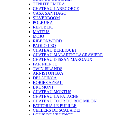
TENUTE EMERA
CHATEAU LABEGORCE
CASA SANTIAGO
SILVERBOOM
POLKURA
REPUBLIC
MATEUS
MOJO
RIBBONWOOD
PAOLO LEO
CHATEAU BERLIQUET
CHATEAU MALARTIC LAGRAVIERE
CHATEAU D'ISSAN MARGAUX
FAR NIENTE
TWIN ISLANDS
ARNISTON BAY
DELAFINCA
BORIES AZEAU
BRUMONT
CHATEAU MONTUS
CHATEAU LA PATACHE
CHATEAU TOUR DU ROC MILON
FATTORIA LE PUPILLE
CELLERS DE SCALA DEI
LOUIS DE VENENGE