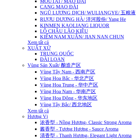
MOUTAI / MAO ĐÀI
CANG MAO ĐÀI
NGŨ LƯƠNG DỊCH/ WULIANGYE/ 五粮液
RƯỢU DƯƠNG HÀ/ 洋河股份/ Yang He
KINMEN KAOLIANG LIQUOR
LÔ CHÂU LÃO KIỆU
KIẾM NAM XUÂN/ JIAN NAN CHUN
Xem tất cả
XUẤT XỨ
TRUNG QUỐC
ĐÀI LOAN
Vùng Sản Xuất/ 酿造产区
Vùng Tây Nam - 西南产区
Vùng Hoa Bắc - 华北产区
Vùng Hoa Trung - 华中产区
Vùng Hoa Nam - 华南产区
Vùng Hoa Đông - 华东地区
Vùng Tây Bắc/ 西北地区
Xem tất cả
Hương Vị
浓香型 - Nồng Hương- Classic Strong Aroma
酱香型 - Tương Hương - Sauce Aroma
清香型 - Thanh Hương- Elegant Light Aroma