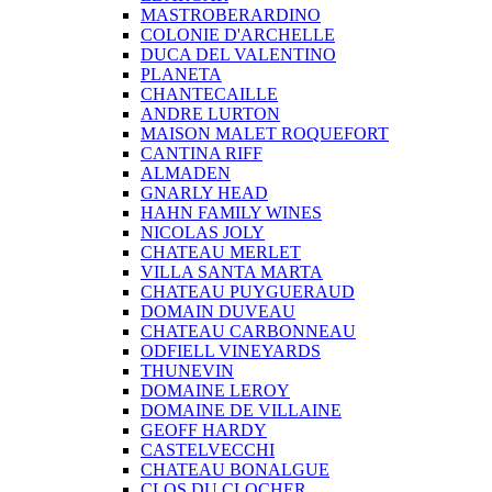
MASTROBERARDINO
COLONIE D'ARCHELLE
DUCA DEL VALENTINO
PLANETA
CHANTECAILLE
ANDRE LURTON
MAISON MALET ROQUEFORT
CANTINA RIFF
ALMADEN
GNARLY HEAD
HAHN FAMILY WINES
NICOLAS JOLY
CHATEAU MERLET
VILLA SANTA MARTA
CHATEAU PUYGUERAUD
DOMAIN DUVEAU
CHATEAU CARBONNEAU
ODFIELL VINEYARDS
THUNEVIN
DOMAINE LEROY
DOMAINE DE VILLAINE
GEOFF HARDY
CASTELVECCHI
CHATEAU BONALGUE
CLOS DU CLOCHER