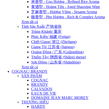
米香型 - Gạo Hương - Refined Rice Aroma
黄酒型 - Hoàng Tửu - Aged Shaoxing Wine
芝麻香型 - Hương Vừng - Sesame Aroma
馥香型 - Phụ Hương - Rich & Complex Aroma
Xem tất cả
Tỉnh Sản Xuất/ 产地省份
Trùng Khánh/ 重庆
Phúc Kiến/ 福建 (Fujian)
Chiết Giang/ 浙江 (Zhejiang)
Giang Tô/ 江苏省 (Jiangsu)
Quảng Đông / 广东 (Guǎngdōng)
Thiểm Tây/ 陝西省 (Shǎnxī sheng)
Sơn Đông / 山东省 (Shāndōng)
Xem tất cả
COGNAC/ BRANDY
SẢN PHẨM
COGNAC
BRANDY
CALVADOS
EAUX DE VIE
DOMAINE JEAN MARC MOREY
THƯƠNG HIỆU
HARDY