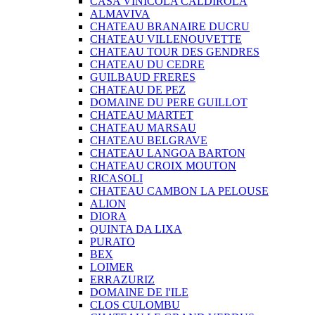
CASA VINICOLA CALDIROLA
ALMAVIVA
CHATEAU BRANAIRE DUCRU
CHATEAU VILLENOUVETTE
CHATEAU TOUR DES GENDRES
CHATEAU DU CEDRE
GUILBAUD FRERES
CHATEAU DE PEZ
DOMAINE DU PERE GUILLOT
CHATEAU MARTET
CHATEAU MARSAU
CHATEAU BELGRAVE
CHATEAU LANGOA BARTON
CHATEAU CROIX MOUTON
RICASOLI
CHATEAU CAMBON LA PELOUSE
ALION
DIORA
QUINTA DA LIXA
PURATO
BEX
LOIMER
ERRAZURIZ
DOMAINE DE I'ILE
CLOS CULOMBU