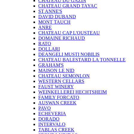
CHATEAU DU GAZIN
CHATEAU GRAND TAYAC
ST ANNE'S
DAVID DUBAND
MONT TAUCH
ANRE
CHATEAU CAP L'OUSTEAU
DOMAINE RICHAUD
RATO
DOLLARI
DEANGELI MUSTI NOBILIS
CHATEAU BALESTARD LA TONNELLE
GRAHAM'S
MAISON LE NID
CHATEAU SEMONLON
WESTERN CELLARS
FAUST WINERY
WEINKELLEREI HECHTSHEIM
FAMILY FORCATO
AUSWAN CREEK
PAVO
ECHEVERIA
DORADO
INTERVALO
TABLAS CREEK