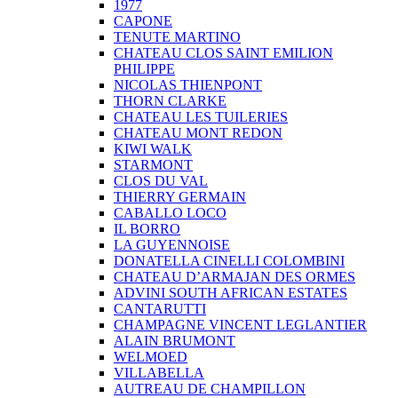
1977
CAPONE
TENUTE MARTINO
CHATEAU CLOS SAINT EMILION
PHILIPPE
NICOLAS THIENPONT
THORN CLARKE
CHATEAU LES TUILERIES
CHATEAU MONT REDON
KIWI WALK
STARMONT
CLOS DU VAL
THIERRY GERMAIN
CABALLO LOCO
IL BORRO
LA GUYENNOISE
DONATELLA CINELLI COLOMBINI
CHATEAU D’ARMAJAN DES ORMES
ADVINI SOUTH AFRICAN ESTATES
CANTARUTTI
CHAMPAGNE VINCENT LEGLANTIER
ALAIN BRUMONT
WELMOED
VILLABELLA
AUTREAU DE CHAMPILLON