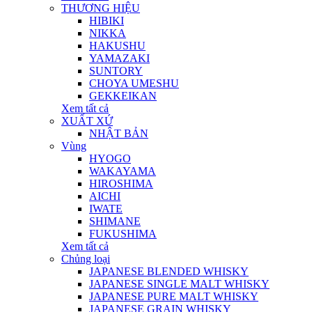
THƯƠNG HIỆU
HIBIKI
NIKKA
HAKUSHU
YAMAZAKI
SUNTORY
CHOYA UMESHU
GEKKEIKAN
Xem tất cả
XUẤT XỨ
NHẬT BẢN
Vùng
HYOGO
WAKAYAMA
HIROSHIMA
AICHI
IWATE
SHIMANE
FUKUSHIMA
Xem tất cả
Chủng loại
JAPANESE BLENDED WHISKY
JAPANESE SINGLE MALT WHISKY
JAPANESE PURE MALT WHISKY
JAPANESE GRAIN WHISKY