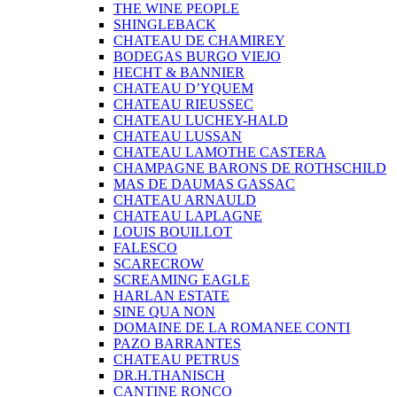
THE WINE PEOPLE
SHINGLEBACK
CHATEAU DE CHAMIREY
BODEGAS BURGO VIEJO
HECHT & BANNIER
CHATEAU D’YQUEM
CHATEAU RIEUSSEC
CHATEAU LUCHEY-HALD
CHATEAU LUSSAN
CHATEAU LAMOTHE CASTERA
CHAMPAGNE BARONS DE ROTHSCHILD
MAS DE DAUMAS GASSAC
CHATEAU ARNAULD
CHATEAU LAPLAGNE
LOUIS BOUILLOT
FALESCO
SCARECROW
SCREAMING EAGLE
HARLAN ESTATE
SINE QUA NON
DOMAINE DE LA ROMANEE CONTI
PAZO BARRANTES
CHATEAU PETRUS
DR.H.THANISCH
CANTINE RONCO