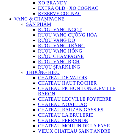
XO BRANDY
EXTRA OLD - XO COGNAC
RESERVE COGNAC
VANG & CHAMPAGNE
SẢN PHẨM
RƯỢU VANG NGỌT
RƯỢU VANG CƯỜNG HÓA
RƯỢU VANG ĐỎ
RƯỢU VANG TRẮNG
RƯỢU VANG HỒNG
RƯỢU CHAMPAGNE
RƯỢU VANG BỊCH
RƯỢU SPARKLING
THƯƠNG HIỆU
CHATEAU DE VALOIS
CHATEAU HAUT ROCHER
CHATEAU PICHON LONGUEVILLE
BARON
CHATEAU LEOVILLE POYFERRE
CHATEAU NOAILLAC
CHATEAU RAUZAN GASSIES
CHATEAU LA BRULERIE
CHATEAU FERRANDE
CHATEAU MOULIN DE LA FAYE
VIEUX CHATEAU SAINT ANDRE