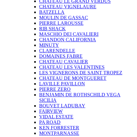
CHATEAU LE GRAND VERDUS
CHATEAU VIGNELAURE
BATZELLA
MOULIN DE GASSAC
PIERRE LAROUSSE
RIB SHACK
MASCHIO DEI CAVALIERI
CHANDON CALIFORNIA
MINUTY
CLARENDELLE
DOMAINES FABRE
CHATEAU CAVALIER
CHATEAU LES VALENTINES
LES VIGNERONS DE SAINT TROPEZ
CHATEAU DE MONTGUERET
LAVILLE PAVILLON
PIERRE ZERO
BENJAMIN DE ROTHSCHILD VEGA
SICILIA
BOUVET LADUBAY
FAIRVIEW
VIDAL ESTATE
PA ROAD
KEN FORRESTER
MONTPARNASSE