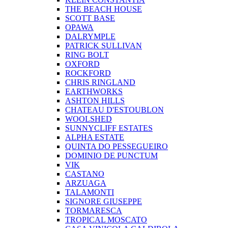
THE BEACH HOUSE
SCOTT BASE
OPAWA
DALRYMPLE
PATRICK SULLIVAN
RING BOLT
OXFORD
ROCKFORD
CHRIS RINGLAND
EARTHWORKS
ASHTON HILLS
CHATEAU D'ESTOUBLON
WOOLSHED
SUNNYCLIFF ESTATES
ALPHA ESTATE
QUINTA DO PESSEGUEIRO
DOMINIO DE PUNCTUM
VIK
CASTANO
ARZUAGA
TALAMONTI
SIGNORE GIUSEPPE
TORMARESCA
TROPICAL MOSCATO