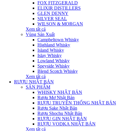
FOX FITZGERALD
ELIXIR DISTILLERS
GLEN DENNY
SILVER SEAL
WILSON & MORGAN
Xem tất cả
Vùng Sản Xuất
Campbeltown Whisky
Highland Whisky
Island Whisky
Islay Whisky
Lowland Whisky
Speyside Whisky
Blend Scotch Whisky
Xem tất cả
RƯỢU NHẬT BẢN
SẢN PHẨM
WHISKY NHẬT BẢN
Rượu Mơ Nhật Bản
RƯỢU TRUYỀN THỐNG NHẬT BẢN
Rượu Sake Nhật Bản
Rượu Shochu Nhật Bản
RƯỢU GIN NHẬT BẢN
RƯỢU VODKA NHẬT BẢN
Xem tất cả