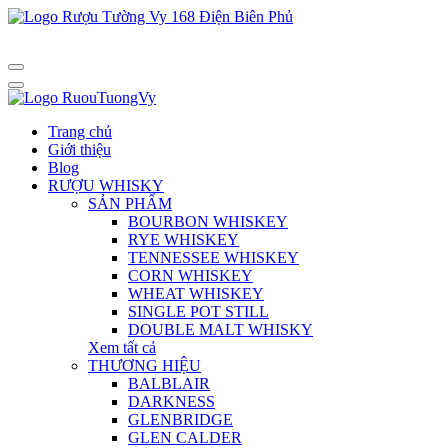
Trang chủ
Giới thiệu
Blog
RƯỢU WHISKY
SẢN PHẨM
BOURBON WHISKEY
RYE WHISKEY
TENNESSEE WHISKEY
CORN WHISKEY
WHEAT WHISKEY
SINGLE POT STILL
DOUBLE MALT WHISKY
Xem tất cả
THƯƠNG HIỆU
BALBLAIR
DARKNESS
GLENBRIDGE
GLEN CALDER