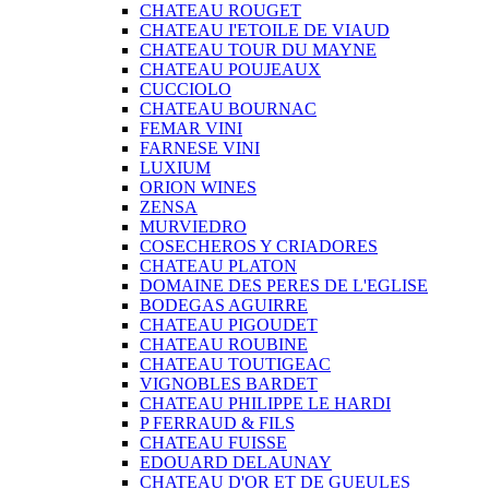
CHATEAU ROUGET
CHATEAU I'ETOILE DE VIAUD
CHATEAU TOUR DU MAYNE
CHATEAU POUJEAUX
CUCCIOLO
CHATEAU BOURNAC
FEMAR VINI
FARNESE VINI
LUXIUM
ORION WINES
ZENSA
MURVIEDRO
COSECHEROS Y CRIADORES
CHATEAU PLATON
DOMAINE DES PERES DE L'EGLISE
BODEGAS AGUIRRE
CHATEAU PIGOUDET
CHATEAU ROUBINE
CHATEAU TOUTIGEAC
VIGNOBLES BARDET
CHATEAU PHILIPPE LE HARDI
P FERRAUD & FILS
CHATEAU FUISSE
EDOUARD DELAUNAY
CHATEAU D'OR ET DE GUEULES