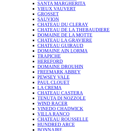
SANTA MARGHERITA
VIEUX VAUVERT
GROSSET
SAUVION
CHATEAU DU CLERAY
CHATEAU DE LA THEBAUDIERE
DOMAINE DE LA MOTTE
CHATEAU LA GRAVIERE
CHATEAU GUIRAUD
DOMAINE AIN LORMA
TRAPICHE
HEREFORD
DOMAINE DROUHIN
FREEMARK ABBEY
PEWSEY VALE
PAUL CLOUET
LA CREMA
CHATEAU CASTERA
TENUTA DI NOZZOLE
WIND RACER
VINEDO CHADWICK
VILLA RANCO
CHATEAU ROUSSELLE
HUNDRED ARCE
BONNAIRE