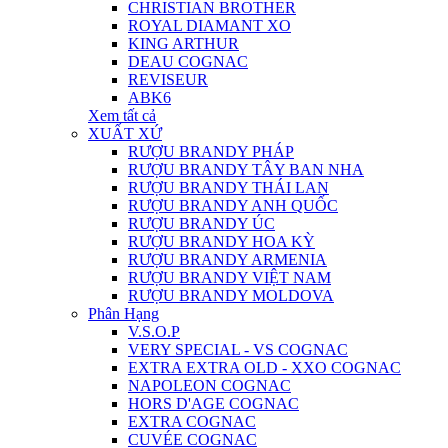
CHRISTIAN BROTHER
ROYAL DIAMANT XO
KING ARTHUR
DEAU COGNAC
REVISEUR
ABK6
Xem tất cả
XUẤT XỨ
RƯỢU BRANDY PHÁP
RƯỢU BRANDY TÂY BAN NHA
RƯỢU BRANDY THÁI LAN
RƯỢU BRANDY ANH QUỐC
RƯỢU BRANDY ÚC
RƯỢU BRANDY HOA KỲ
RƯỢU BRANDY ARMENIA
RƯỢU BRANDY VIỆT NAM
RƯỢU BRANDY MOLDOVA
Phân Hạng
V.S.O.P
VERY SPECIAL - VS COGNAC
EXTRA EXTRA OLD - XXO COGNAC
NAPOLEON COGNAC
HORS D'AGE COGNAC
EXTRA COGNAC
CUVÉE COGNAC