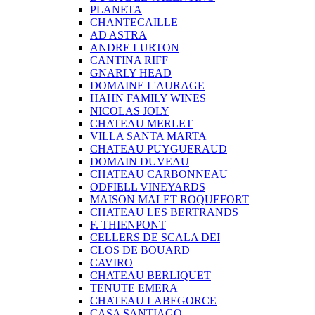
PLANETA
CHANTECAILLE
AD ASTRA
ANDRE LURTON
CANTINA RIFF
GNARLY HEAD
DOMAINE L'AURAGE
HAHN FAMILY WINES
NICOLAS JOLY
CHATEAU MERLET
VILLA SANTA MARTA
CHATEAU PUYGUERAUD
DOMAIN DUVEAU
CHATEAU CARBONNEAU
ODFIELL VINEYARDS
MAISON MALET ROQUEFORT
CHATEAU LES BERTRANDS
F. THIENPONT
CELLERS DE SCALA DEI
CLOS DE BOUARD
CAVIRO
CHATEAU BERLIQUET
TENUTE EMERA
CHATEAU LABEGORCE
CASA SANTIAGO