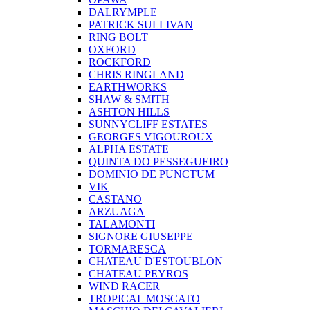
DALRYMPLE
PATRICK SULLIVAN
RING BOLT
OXFORD
ROCKFORD
CHRIS RINGLAND
EARTHWORKS
SHAW & SMITH
ASHTON HILLS
SUNNYCLIFF ESTATES
GEORGES VIGOUROUX
ALPHA ESTATE
QUINTA DO PESSEGUEIRO
DOMINIO DE PUNCTUM
VIK
CASTANO
ARZUAGA
TALAMONTI
SIGNORE GIUSEPPE
TORMARESCA
CHATEAU D'ESTOUBLON
CHATEAU PEYROS
WIND RACER
TROPICAL MOSCATO