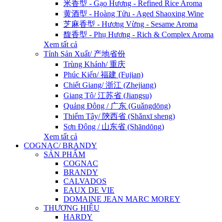
米香型 - Gạo Hương - Refined Rice Aroma
黄酒型 - Hoàng Tửu - Aged Shaoxing Wine
芝麻香型 - Hương Vừng - Sesame Aroma
馥香型 - Phụ Hương - Rich & Complex Aroma
Xem tất cả
Tỉnh Sản Xuất/ 产地省份
Trùng Khánh/ 重庆
Phúc Kiến/ 福建 (Fujian)
Chiết Giang/ 浙江 (Zhejiang)
Giang Tô/ 江苏省 (Jiangsu)
Quảng Đông / 广东 (Guǎngdōng)
Thiểm Tây/ 陝西省 (Shǎnxī sheng)
Sơn Đông / 山东省 (Shāndōng)
Xem tất cả
COGNAC/ BRANDY
SẢN PHẨM
COGNAC
BRANDY
CALVADOS
EAUX DE VIE
DOMAINE JEAN MARC MOREY
THƯƠNG HIỆU
HARDY