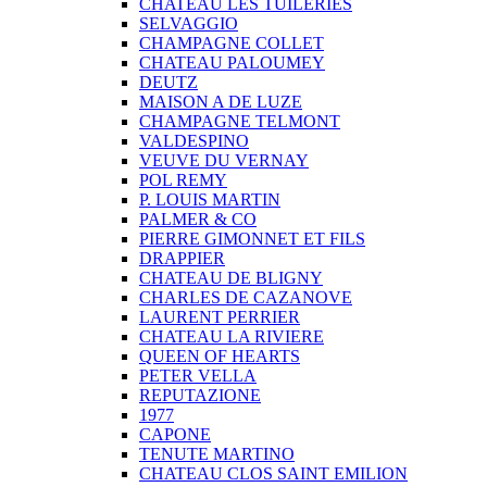
CHATEAU LES TUILERIES
SELVAGGIO
CHAMPAGNE COLLET
CHATEAU PALOUMEY
DEUTZ
MAISON A DE LUZE
CHAMPAGNE TELMONT
VALDESPINO
VEUVE DU VERNAY
POL REMY
P. LOUIS MARTIN
PALMER & CO
PIERRE GIMONNET ET FILS
DRAPPIER
CHATEAU DE BLIGNY
CHARLES DE CAZANOVE
LAURENT PERRIER
CHATEAU LA RIVIERE
QUEEN OF HEARTS
PETER VELLA
REPUTAZIONE
1977
CAPONE
TENUTE MARTINO
CHATEAU CLOS SAINT EMILION