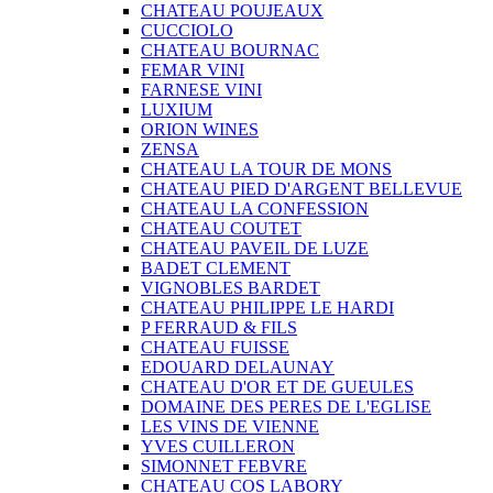
CHATEAU POUJEAUX
CUCCIOLO
CHATEAU BOURNAC
FEMAR VINI
FARNESE VINI
LUXIUM
ORION WINES
ZENSA
CHATEAU LA TOUR DE MONS
CHATEAU PIED D'ARGENT BELLEVUE
CHATEAU LA CONFESSION
CHATEAU COUTET
CHATEAU PAVEIL DE LUZE
BADET CLEMENT
VIGNOBLES BARDET
CHATEAU PHILIPPE LE HARDI
P FERRAUD & FILS
CHATEAU FUISSE
EDOUARD DELAUNAY
CHATEAU D'OR ET DE GUEULES
DOMAINE DES PERES DE L'EGLISE
LES VINS DE VIENNE
YVES CUILLERON
SIMONNET FEBVRE
CHATEAU COS LABORY