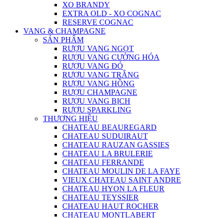
XO BRANDY
EXTRA OLD - XO COGNAC
RESERVE COGNAC
VANG & CHAMPAGNE
SẢN PHẨM
RƯỢU VANG NGỌT
RƯỢU VANG CƯỜNG HÓA
RƯỢU VANG ĐỎ
RƯỢU VANG TRẮNG
RƯỢU VANG HỒNG
RƯỢU CHAMPAGNE
RƯỢU VANG BỊCH
RƯỢU SPARKLING
THƯƠNG HIỆU
CHATEAU BEAUREGARD
CHATEAU SUDUIRAUT
CHATEAU RAUZAN GASSIES
CHATEAU LA BRULERIE
CHATEAU FERRANDE
CHATEAU MOULIN DE LA FAYE
VIEUX CHATEAU SAINT ANDRE
CHATEAU HYON LA FLEUR
CHATEAU TEYSSIER
CHATEAU HAUT ROCHER
CHATEAU MONTLABERT