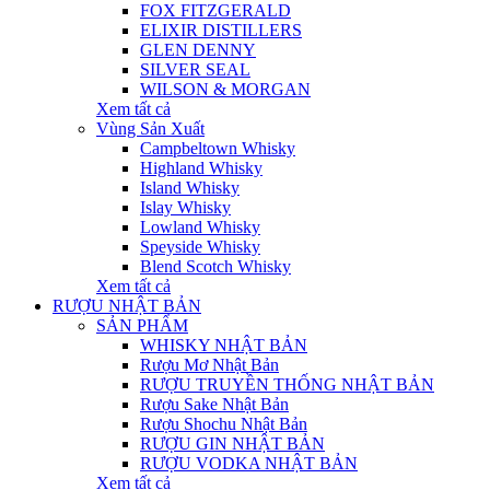
FOX FITZGERALD
ELIXIR DISTILLERS
GLEN DENNY
SILVER SEAL
WILSON & MORGAN
Xem tất cả
Vùng Sản Xuất
Campbeltown Whisky
Highland Whisky
Island Whisky
Islay Whisky
Lowland Whisky
Speyside Whisky
Blend Scotch Whisky
Xem tất cả
RƯỢU NHẬT BẢN
SẢN PHẨM
WHISKY NHẬT BẢN
Rượu Mơ Nhật Bản
RƯỢU TRUYỀN THỐNG NHẬT BẢN
Rượu Sake Nhật Bản
Rượu Shochu Nhật Bản
RƯỢU GIN NHẬT BẢN
RƯỢU VODKA NHẬT BẢN
Xem tất cả