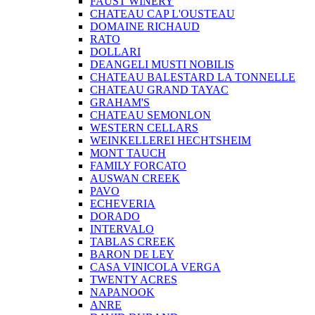
FAUST WINERY
CHATEAU CAP L'OUSTEAU
DOMAINE RICHAUD
RATO
DOLLARI
DEANGELI MUSTI NOBILIS
CHATEAU BALESTARD LA TONNELLE
CHATEAU GRAND TAYAC
GRAHAM'S
CHATEAU SEMONLON
WESTERN CELLARS
WEINKELLEREI HECHTSHEIM
MONT TAUCH
FAMILY FORCATO
AUSWAN CREEK
PAVO
ECHEVERIA
DORADO
INTERVALO
TABLAS CREEK
BARON DE LEY
CASA VINICOLA VERGA
TWENTY ACRES
NAPANOOK
ANRE