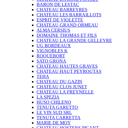
BARON DE LESTAC
CHATEAU BARREYRES
CHATEAU LES BARRAILLOTS
ESPRIT DE VIOLETTE
CHATEAU GRAND ORMEAU
ALMA CERSIUS
DOMAINE THOMAS ET FILS
CHATEAU LA GRANDE GELLEYRE
UG BORDEAUX
VIGNOBLES K
ROQUEBORT
SATO GRONA
CHATEAU HAUTES GRAVES
CHATEAU HAUT PEYROUTAS
TEHA
CHATEAU DU GAZIN
CHATEAU CLOS JUNET
CHATEAU LA FREYNELLE
LA SPEZIA
HUSO CHILENO
TENUTA GARETTO
LE VIN SUD SRL
TENUTA CARRETTA
MARIE DE MOY
CHATEAU HOSTENS PICANT