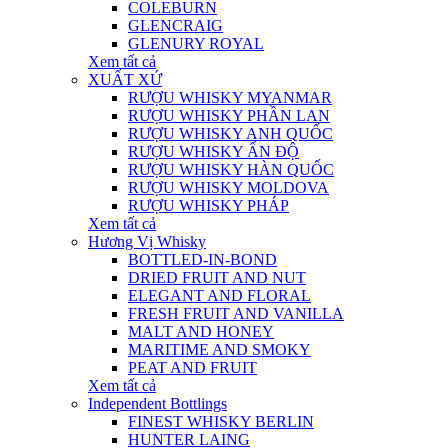
COLEBURN
GLENCRAIG
GLENURY ROYAL
Xem tất cả
XUẤT XỨ
RƯỢU WHISKY MYANMAR
RƯỢU WHISKY PHẦN LAN
RƯỢU WHISKY ANH QUỐC
RƯỢU WHISKY ẤN ĐỘ
RƯỢU WHISKY HÀN QUỐC
RƯỢU WHISKY MOLDOVA
RƯỢU WHISKY PHÁP
Xem tất cả
Hương Vị Whisky
BOTTLED-IN-BOND
DRIED FRUIT AND NUT
ELEGANT AND FLORAL
FRESH FRUIT AND VANILLA
MALT AND HONEY
MARITIME AND SMOKY
PEAT AND FRUIT
Xem tất cả
Independent Bottlings
FINEST WHISKY BERLIN
HUNTER LAING