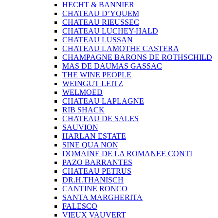
HECHT & BANNIER
CHATEAU D’YQUEM
CHATEAU RIEUSSEC
CHATEAU LUCHEY-HALD
CHATEAU LUSSAN
CHATEAU LAMOTHE CASTERA
CHAMPAGNE BARONS DE ROTHSCHILD
MAS DE DAUMAS GASSAC
THE WINE PEOPLE
WEINGUT LEITZ
WELMOED
CHATEAU LAPLAGNE
RIB SHACK
CHATEAU DE SALES
SAUVION
HARLAN ESTATE
SINE QUA NON
DOMAINE DE LA ROMANEE CONTI
PAZO BARRANTES
CHATEAU PETRUS
DR.H.THANISCH
CANTINE RONCO
SANTA MARGHERITA
FALESCO
VIEUX VAUVERT