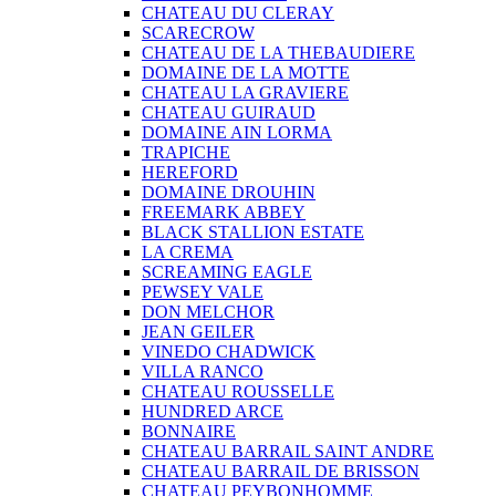
CHATEAU DU CLERAY
SCARECROW
CHATEAU DE LA THEBAUDIERE
DOMAINE DE LA MOTTE
CHATEAU LA GRAVIERE
CHATEAU GUIRAUD
DOMAINE AIN LORMA
TRAPICHE
HEREFORD
DOMAINE DROUHIN
FREEMARK ABBEY
BLACK STALLION ESTATE
LA CREMA
SCREAMING EAGLE
PEWSEY VALE
DON MELCHOR
JEAN GEILER
VINEDO CHADWICK
VILLA RANCO
CHATEAU ROUSSELLE
HUNDRED ARCE
BONNAIRE
CHATEAU BARRAIL SAINT ANDRE
CHATEAU BARRAIL DE BRISSON
CHATEAU PEYBONHOMME