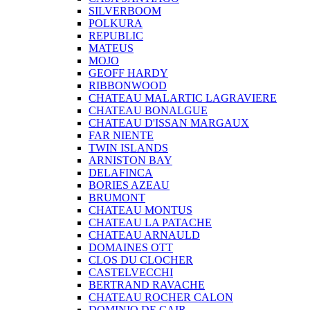
SILVERBOOM
POLKURA
REPUBLIC
MATEUS
MOJO
GEOFF HARDY
RIBBONWOOD
CHATEAU MALARTIC LAGRAVIERE
CHATEAU BONALGUE
CHATEAU D'ISSAN MARGAUX
FAR NIENTE
TWIN ISLANDS
ARNISTON BAY
DELAFINCA
BORIES AZEAU
BRUMONT
CHATEAU MONTUS
CHATEAU LA PATACHE
CHATEAU ARNAULD
DOMAINES OTT
CLOS DU CLOCHER
CASTELVECCHI
BERTRAND RAVACHE
CHATEAU ROCHER CALON
DOMINIO DE CAIR