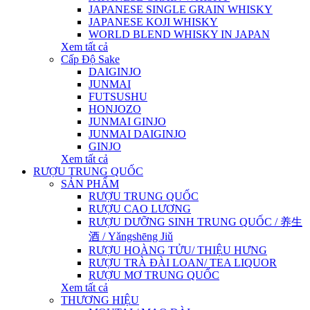
JAPANESE SINGLE GRAIN WHISKY
JAPANESE KOJI WHISKY
WORLD BLEND WHISKY IN JAPAN
Xem tất cả
Cấp Độ Sake
DAIGINJO
JUNMAI
FUTSUSHU
HONJOZO
JUNMAI GINJO
JUNMAI DAIGINJO
GINJO
Xem tất cả
RƯỢU TRUNG QUỐC
SẢN PHẨM
RƯỢU TRUNG QUỐC
RƯỢU CAO LƯƠNG
RƯỢU DƯỠNG SINH TRUNG QUỐC / 养生
酒 / Yǎngshēng Jiǔ
RƯỢU HOÀNG TỬU/ THIỆU HƯNG
RƯỢU TRÀ ĐÀI LOAN/ TEA LIQUOR
RƯỢU MƠ TRUNG QUỐC
Xem tất cả
THƯƠNG HIỆU