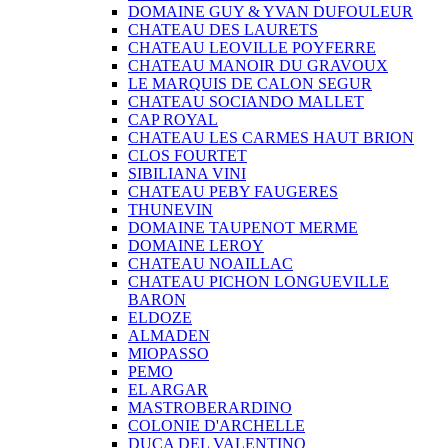
DOMAINE GUY & YVAN DUFOULEUR
CHATEAU DES LAURETS
CHATEAU LEOVILLE POYFERRE
CHATEAU MANOIR DU GRAVOUX
LE MARQUIS DE CALON SEGUR
CHATEAU SOCIANDO MALLET
CAP ROYAL
CHATEAU LES CARMES HAUT BRION
CLOS FOURTET
SIBILIANA VINI
CHATEAU PEBY FAUGERES
THUNEVIN
DOMAINE TAUPENOT MERME
DOMAINE LEROY
CHATEAU NOAILLAC
CHATEAU PICHON LONGUEVILLE
BARON
ELDOZE
ALMADEN
MIOPASSO
PEMO
EL ARGAR
MASTROBERARDINO
COLONIE D'ARCHELLE
DUCA DEL VALENTINO