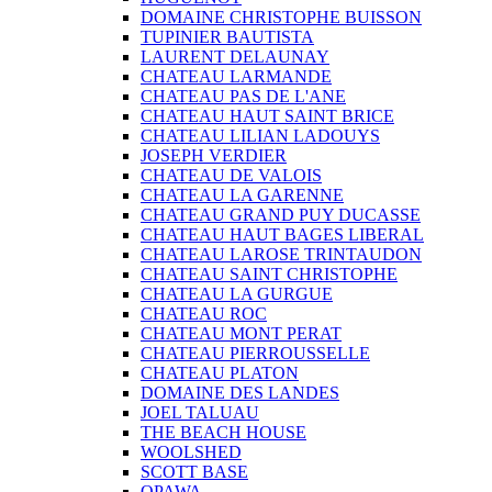
DOMAINE CHRISTOPHE BUISSON
TUPINIER BAUTISTA
LAURENT DELAUNAY
CHATEAU LARMANDE
CHATEAU PAS DE L'ANE
CHATEAU HAUT SAINT BRICE
CHATEAU LILIAN LADOUYS
JOSEPH VERDIER
CHATEAU DE VALOIS
CHATEAU LA GARENNE
CHATEAU GRAND PUY DUCASSE
CHATEAU HAUT BAGES LIBERAL
CHATEAU LAROSE TRINTAUDON
CHATEAU SAINT CHRISTOPHE
CHATEAU LA GURGUE
CHATEAU ROC
CHATEAU MONT PERAT
CHATEAU PIERROUSSELLE
CHATEAU PLATON
DOMAINE DES LANDES
JOEL TALUAU
THE BEACH HOUSE
WOOLSHED
SCOTT BASE
OPAWA