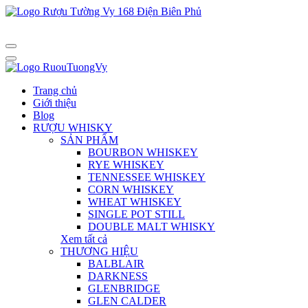
Trang chủ
Giới thiệu
Blog
RƯỢU WHISKY
SẢN PHẨM
BOURBON WHISKEY
RYE WHISKEY
TENNESSEE WHISKEY
CORN WHISKEY
WHEAT WHISKEY
SINGLE POT STILL
DOUBLE MALT WHISKY
Xem tất cả
THƯƠNG HIỆU
BALBLAIR
DARKNESS
GLENBRIDGE
GLEN CALDER