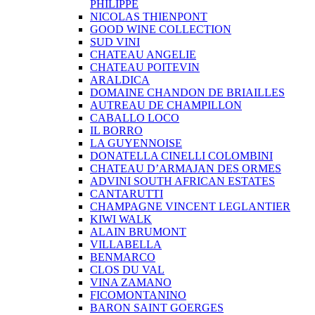
PHILIPPE
NICOLAS THIENPONT
GOOD WINE COLLECTION
SUD VINI
CHATEAU ANGELIE
CHATEAU POITEVIN
ARALDICA
DOMAINE CHANDON DE BRIAILLES
AUTREAU DE CHAMPILLON
CABALLO LOCO
IL BORRO
LA GUYENNOISE
DONATELLA CINELLI COLOMBINI
CHATEAU D’ARMAJAN DES ORMES
ADVINI SOUTH AFRICAN ESTATES
CANTARUTTI
CHAMPAGNE VINCENT LEGLANTIER
KIWI WALK
ALAIN BRUMONT
VILLABELLA
BENMARCO
CLOS DU VAL
VINA ZAMANO
FICOMONTANINO
BARON SAINT GOERGES