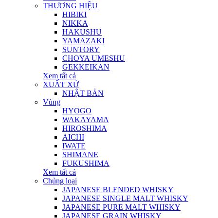
THƯƠNG HIỆU
HIBIKI
NIKKA
HAKUSHU
YAMAZAKI
SUNTORY
CHOYA UMESHU
GEKKEIKAN
Xem tất cả
XUẤT XỨ
NHẬT BẢN
Vùng
HYOGO
WAKAYAMA
HIROSHIMA
AICHI
IWATE
SHIMANE
FUKUSHIMA
Xem tất cả
Chủng loại
JAPANESE BLENDED WHISKY
JAPANESE SINGLE MALT WHISKY
JAPANESE PURE MALT WHISKY
JAPANESE GRAIN WHISKY