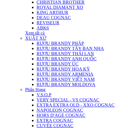
CHRISTIAN BROTHER
ROYAL DIAMANT XO
KING ARTHUR
DEAU COGNAC
REVISEUR
ABK6
Xem tất cả
XUẤT XỨ
RƯỢU BRANDY PHÁP
RƯỢU BRANDY TÂY BAN NHA
RƯỢU BRANDY THÁI LAN
RƯỢU BRANDY ANH QUỐC
RƯỢU BRANDY ÚC
RƯỢU BRANDY HOA KỲ
RƯỢU BRANDY ARMENIA
RƯỢU BRANDY VIỆT NAM
RƯỢU BRANDY MOLDOVA
Phân Hạng
V.S.O.P
VERY SPECIAL - VS COGNAC
EXTRA EXTRA OLD - XXO COGNAC
NAPOLEON COGNAC
HORS D'AGE COGNAC
EXTRA COGNAC
CUVÉE COGNAC