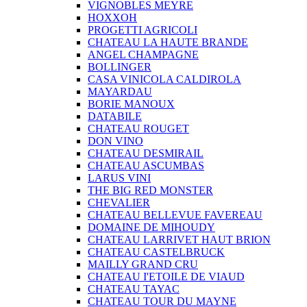
VIGNOBLES MEYRE
HOXXOH
PROGETTI AGRICOLI
CHATEAU LA HAUTE BRANDE
ANGEL CHAMPAGNE
BOLLINGER
CASA VINICOLA CALDIROLA
MAYARDAU
BORIE MANOUX
DATABILE
CHATEAU ROUGET
DON VINO
CHATEAU DESMIRAIL
CHATEAU ASCUMBAS
LARUS VINI
THE BIG RED MONSTER
CHEVALIER
CHATEAU BELLEVUE FAVEREAU
DOMAINE DE MIHOUDY
CHATEAU LARRIVET HAUT BRION
CHATEAU CASTELBRUCK
MAILLY GRAND CRU
CHATEAU I'ETOILE DE VIAUD
CHATEAU TAYAC
CHATEAU TOUR DU MAYNE