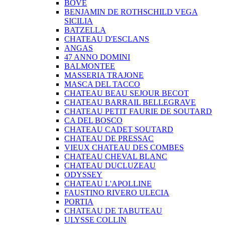
BOVE
BENJAMIN DE ROTHSCHILD VEGA
SICILIA
BATZELLA
CHATEAU D'ESCLANS
ANGAS
47 ANNO DOMINI
BALMONTEE
MASSERIA TRAJONE
MASCA DEL TACCO
CHATEAU BEAU SEJOUR BECOT
CHATEAU BARRAIL BELLEGRAVE
CHATEAU PETIT FAURIE DE SOUTARD
CA DEL BOSCO
CHATEAU CADET SOUTARD
CHATEAU DE PRESSAC
VIEUX CHATEAU DES COMBES
CHATEAU CHEVAL BLANC
CHATEAU DUCLUZEAU
ODYSSEY
CHATEAU L'APOLLINE
FAUSTINO RIVERO ULECIA
PORTIA
CHATEAU DE TABUTEAU
ULYSSE COLLIN