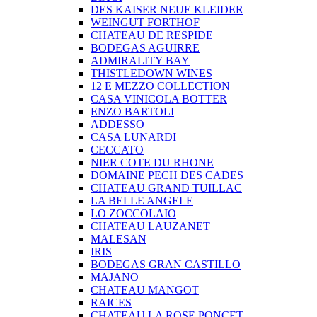
DES KAISER NEUE KLEIDER
WEINGUT FORTHOF
CHATEAU DE RESPIDE
BODEGAS AGUIRRE
ADMIRALITY BAY
THISTLEDOWN WINES
12 E MEZZO COLLECTION
CASA VINICOLA BOTTER
ENZO BARTOLI
ADDESSO
CASA LUNARDI
CECCATO
NIER COTE DU RHONE
DOMAINE PECH DES CADES
CHATEAU GRAND TUILLAC
LA BELLE ANGELE
LO ZOCCOLAIO
CHATEAU LAUZANET
MALESAN
IRIS
BODEGAS GRAN CASTILLO
MAJANO
CHATEAU MANGOT
RAICES
CHATEAU LA ROSE PONCET