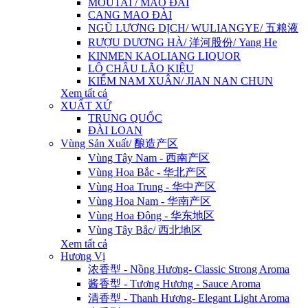
MOUTAI / MAO ĐÀI
CANG MAO ĐÀI
NGŨ LƯƠNG DỊCH/ WULIANGYE/ 五粮液
RƯỢU DƯƠNG HÀ/ 洋河股份/ Yang He
KINMEN KAOLIANG LIQUOR
LÔ CHÂU LÃO KIỆU
KIẾM NAM XUÂN/ JIAN NAN CHUN
Xem tất cả
XUẤT XỨ
TRUNG QUỐC
ĐÀI LOAN
Vùng Sản Xuất/ 酿造产区
Vùng Tây Nam - 西南产区
Vùng Hoa Bắc - 华北产区
Vùng Hoa Trung - 华中产区
Vùng Hoa Nam - 华南产区
Vùng Hoa Đông - 华东地区
Vùng Tây Bắc/ 西北地区
Xem tất cả
Hương Vị
浓香型 - Nồng Hương- Classic Strong Aroma
酱香型 - Tương Hương - Sauce Aroma
清香型 - Thanh Hương- Elegant Light Aroma