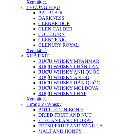
Xem tất cả
THƯƠNG HIỆU
BALBLAIR
DARKNESS
GLENBRIDGE
GLEN CALDER
COLEBURN
GLENCRAIG
GLENURY ROYAL
Xem tất cả
XUẤT XỨ
RƯỢU WHISKY MYANMAR
RƯỢU WHISKY PHẦN LAN
RƯỢU WHISKY ANH QUỐC
RƯỢU WHISKY ẤN ĐỘ
RƯỢU WHISKY HÀN QUỐC
RƯỢU WHISKY MOLDOVA
RƯỢU WHISKY PHÁP
Xem tất cả
Hương Vị Whisky
BOTTLED-IN-BOND
DRIED FRUIT AND NUT
ELEGANT AND FLORAL
FRESH FRUIT AND VANILLA
MALT AND HONEY