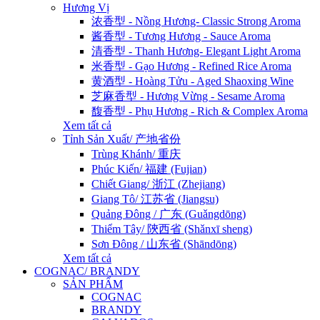
Hương Vị
浓香型 - Nồng Hương- Classic Strong Aroma
酱香型 - Tương Hương - Sauce Aroma
清香型 - Thanh Hương- Elegant Light Aroma
米香型 - Gạo Hương - Refined Rice Aroma
黄酒型 - Hoàng Tửu - Aged Shaoxing Wine
芝麻香型 - Hương Vừng - Sesame Aroma
馥香型 - Phụ Hương - Rich & Complex Aroma
Xem tất cả
Tỉnh Sản Xuất/ 产地省份
Trùng Khánh/ 重庆
Phúc Kiến/ 福建 (Fujian)
Chiết Giang/ 浙江 (Zhejiang)
Giang Tô/ 江苏省 (Jiangsu)
Quảng Đông / 广东 (Guǎngdōng)
Thiểm Tây/ 陝西省 (Shǎnxī sheng)
Sơn Đông / 山东省 (Shāndōng)
Xem tất cả
COGNAC/ BRANDY
SẢN PHẨM
COGNAC
BRANDY