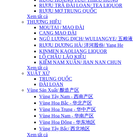
RƯỢU TRÀ ĐÀI LOAN/ TEA LIQUOR
RƯỢU MƠ TRUNG QUỐC
Xem tất cả
THƯƠNG HIỆU
MOUTAI / MAO ĐÀI
CANG MAO ĐÀI
NGŨ LƯƠNG DỊCH/ WULIANGYE/ 五粮液
RƯỢU DƯƠNG HÀ/ 洋河股份/ Yang He
KINMEN KAOLIANG LIQUOR
LÔ CHÂU LÃO KIỆU
KIẾM NAM XUÂN/ JIAN NAN CHUN
Xem tất cả
XUẤT XỨ
TRUNG QUỐC
ĐÀI LOAN
Vùng Sản Xuất/ 酿造产区
Vùng Tây Nam - 西南产区
Vùng Hoa Bắc - 华北产区
Vùng Hoa Trung - 华中产区
Vùng Hoa Nam - 华南产区
Vùng Hoa Đông - 华东地区
Vùng Tây Bắc/ 西北地区
Xem tất cả