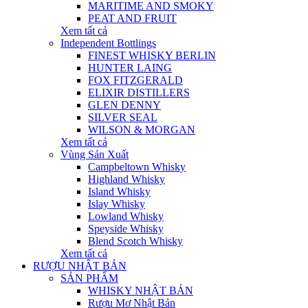
MARITIME AND SMOKY
PEAT AND FRUIT
Xem tất cả
Independent Bottlings
FINEST WHISKY BERLIN
HUNTER LAING
FOX FITZGERALD
ELIXIR DISTILLERS
GLEN DENNY
SILVER SEAL
WILSON & MORGAN
Xem tất cả
Vùng Sản Xuất
Campbeltown Whisky
Highland Whisky
Island Whisky
Islay Whisky
Lowland Whisky
Speyside Whisky
Blend Scotch Whisky
Xem tất cả
RƯỢU NHẬT BẢN
SẢN PHẨM
WHISKY NHẬT BẢN
Rượu Mơ Nhật Bản