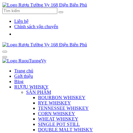
Liên hệ
Chính sách vận chuyển
Trang chủ
Giới thiệu
Blog
RƯỢU WHISKY
SẢN PHẨM
BOURBON WHISKEY
RYE WHISKEY
TENNESSEE WHISKEY
CORN WHISKEY
WHEAT WHISKEY
SINGLE POT STILL
DOUBLE MALT WHISKY