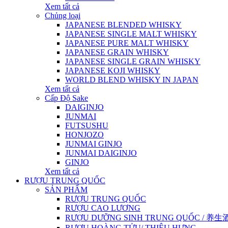
Xem tất cả
Chủng loại
JAPANESE BLENDED WHISKY
JAPANESE SINGLE MALT WHISKY
JAPANESE PURE MALT WHISKY
JAPANESE GRAIN WHISKY
JAPANESE SINGLE GRAIN WHISKY
JAPANESE KOJI WHISKY
WORLD BLEND WHISKY IN JAPAN
Xem tất cả
Cấp Độ Sake
DAIGINJO
JUNMAI
FUTSUSHU
HONJOZO
JUNMAI GINJO
JUNMAI DAIGINJO
GINJO
Xem tất cả
RƯỢU TRUNG QUỐC
SẢN PHẨM
RƯỢU TRUNG QUỐC
RƯỢU CAO LƯƠNG
RƯỢU DƯỠNG SINH TRUNG QUỐC / 养生酒 / 
RƯỢU HOÀNG TỬU/ THIỆU HƯNG