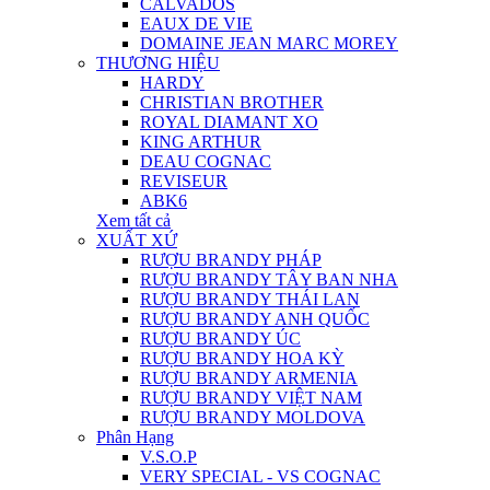
CALVADOS
EAUX DE VIE
DOMAINE JEAN MARC MOREY
THƯƠNG HIỆU
HARDY
CHRISTIAN BROTHER
ROYAL DIAMANT XO
KING ARTHUR
DEAU COGNAC
REVISEUR
ABK6
Xem tất cả
XUẤT XỨ
RƯỢU BRANDY PHÁP
RƯỢU BRANDY TÂY BAN NHA
RƯỢU BRANDY THÁI LAN
RƯỢU BRANDY ANH QUỐC
RƯỢU BRANDY ÚC
RƯỢU BRANDY HOA KỲ
RƯỢU BRANDY ARMENIA
RƯỢU BRANDY VIỆT NAM
RƯỢU BRANDY MOLDOVA
Phân Hạng
V.S.O.P
VERY SPECIAL - VS COGNAC