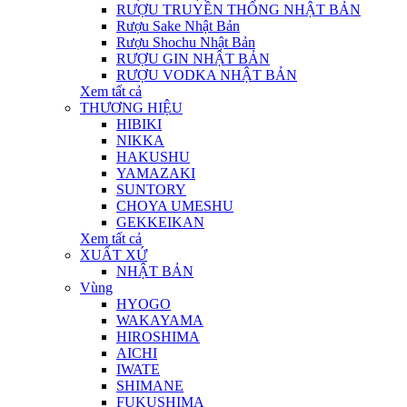
RƯỢU TRUYỀN THỐNG NHẬT BẢN
Rượu Sake Nhật Bản
Rượu Shochu Nhật Bản
RƯỢU GIN NHẬT BẢN
RƯỢU VODKA NHẬT BẢN
Xem tất cả
THƯƠNG HIỆU
HIBIKI
NIKKA
HAKUSHU
YAMAZAKI
SUNTORY
CHOYA UMESHU
GEKKEIKAN
Xem tất cả
XUẤT XỨ
NHẬT BẢN
Vùng
HYOGO
WAKAYAMA
HIROSHIMA
AICHI
IWATE
SHIMANE
FUKUSHIMA