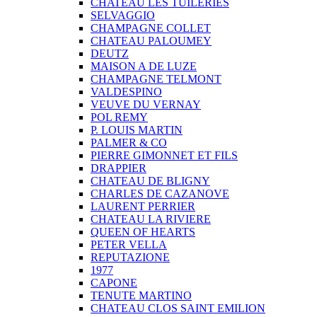
CHATEAU LES TUILERIES
SELVAGGIO
CHAMPAGNE COLLET
CHATEAU PALOUMEY
DEUTZ
MAISON A DE LUZE
CHAMPAGNE TELMONT
VALDESPINO
VEUVE DU VERNAY
POL REMY
P. LOUIS MARTIN
PALMER & CO
PIERRE GIMONNET ET FILS
DRAPPIER
CHATEAU DE BLIGNY
CHARLES DE CAZANOVE
LAURENT PERRIER
CHATEAU LA RIVIERE
QUEEN OF HEARTS
PETER VELLA
REPUTAZIONE
1977
CAPONE
TENUTE MARTINO
CHATEAU CLOS SAINT EMILION