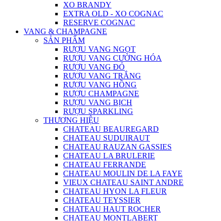
XO BRANDY
EXTRA OLD - XO COGNAC
RESERVE COGNAC
VANG & CHAMPAGNE
SẢN PHẨM
RƯỢU VANG NGỌT
RƯỢU VANG CƯỜNG HÓA
RƯỢU VANG ĐỎ
RƯỢU VANG TRẮNG
RƯỢU VANG HỒNG
RƯỢU CHAMPAGNE
RƯỢU VANG BỊCH
RƯỢU SPARKLING
THƯƠNG HIỆU
CHATEAU BEAUREGARD
CHATEAU SUDUIRAUT
CHATEAU RAUZAN GASSIES
CHATEAU LA BRULERIE
CHATEAU FERRANDE
CHATEAU MOULIN DE LA FAYE
VIEUX CHATEAU SAINT ANDRE
CHATEAU HYON LA FLEUR
CHATEAU TEYSSIER
CHATEAU HAUT ROCHER
CHATEAU MONTLABERT