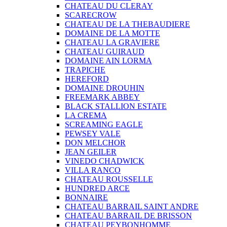
CHATEAU DU CLERAY
SCARECROW
CHATEAU DE LA THEBAUDIERE
DOMAINE DE LA MOTTE
CHATEAU LA GRAVIERE
CHATEAU GUIRAUD
DOMAINE AIN LORMA
TRAPICHE
HEREFORD
DOMAINE DROUHIN
FREEMARK ABBEY
BLACK STALLION ESTATE
LA CREMA
SCREAMING EAGLE
PEWSEY VALE
DON MELCHOR
JEAN GEILER
VINEDO CHADWICK
VILLA RANCO
CHATEAU ROUSSELLE
HUNDRED ARCE
BONNAIRE
CHATEAU BARRAIL SAINT ANDRE
CHATEAU BARRAIL DE BRISSON
CHATEAU PEYBONHOMME