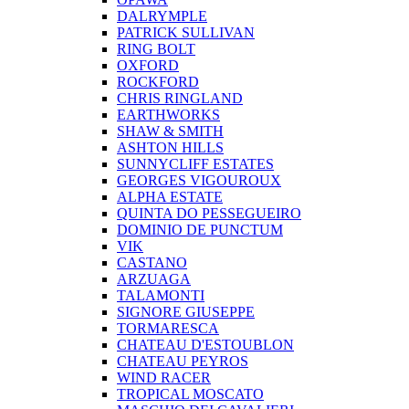
DALRYMPLE
PATRICK SULLIVAN
RING BOLT
OXFORD
ROCKFORD
CHRIS RINGLAND
EARTHWORKS
SHAW & SMITH
ASHTON HILLS
SUNNYCLIFF ESTATES
GEORGES VIGOUROUX
ALPHA ESTATE
QUINTA DO PESSEGUEIRO
DOMINIO DE PUNCTUM
VIK
CASTANO
ARZUAGA
TALAMONTI
SIGNORE GIUSEPPE
TORMARESCA
CHATEAU D'ESTOUBLON
CHATEAU PEYROS
WIND RACER
TROPICAL MOSCATO