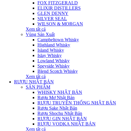
FOX FITZGERALD
ELIXIR DISTILLERS
GLEN DENNY
SILVER SEAL
WILSON & MORGAN
Xem tất cả
Vùng Sản Xuất
Campbeltown Whisky
Highland Whisky
Island Whisky
Islay Whisky
Lowland Whisky
Speyside Whisky
Blend Scotch Whisky
Xem tất cả
RƯỢU NHẬT BẢN
SẢN PHẨM
WHISKY NHẬT BẢN
Rượu Mơ Nhật Bản
RƯỢU TRUYỀN THỐNG NHẬT BẢN
Rượu Sake Nhật Bản
Rượu Shochu Nhật Bản
RƯỢU GIN NHẬT BẢN
RƯỢU VODKA NHẬT BẢN
Xem tất cả