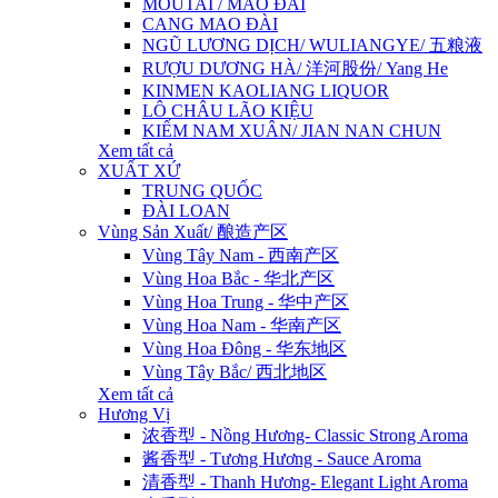
MOUTAI / MAO ĐÀI
CANG MAO ĐÀI
NGŨ LƯƠNG DỊCH/ WULIANGYE/ 五粮液
RƯỢU DƯƠNG HÀ/ 洋河股份/ Yang He
KINMEN KAOLIANG LIQUOR
LÔ CHÂU LÃO KIỆU
KIẾM NAM XUÂN/ JIAN NAN CHUN
Xem tất cả
XUẤT XỨ
TRUNG QUỐC
ĐÀI LOAN
Vùng Sản Xuất/ 酿造产区
Vùng Tây Nam - 西南产区
Vùng Hoa Bắc - 华北产区
Vùng Hoa Trung - 华中产区
Vùng Hoa Nam - 华南产区
Vùng Hoa Đông - 华东地区
Vùng Tây Bắc/ 西北地区
Xem tất cả
Hương Vị
浓香型 - Nồng Hương- Classic Strong Aroma
酱香型 - Tương Hương - Sauce Aroma
清香型 - Thanh Hương- Elegant Light Aroma