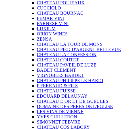
CHATEAU POUJEAUX
CUCCIOLO
CHATEAU BOURNAC
FEMAR VINI
FARNESE VINI
LUXIUM
ORION WINES
ZENSA
CHATEAU LA TOUR DE MONS
CHATEAU PIED D'ARGENT BELLEVUE
CHATEAU LA CONFESSION
CHATEAU COUTET
CHATEAU PAVEIL DE LUZE
BADET CLEMENT
VIGNOBLES BARDET
CHATEAU PHILIPPE LE HARDI
P FERRAUD & FILS
CHATEAU FUISSE
EDOUARD DELAUNAY
CHATEAU D'OR ET DE GUEULES
DOMAINE DES PERES DE L'EGLISE
LES VINS DE VIENNE
YVES CUILLERON
SIMONNET FEBVRE
CHATEAU COS LABORY