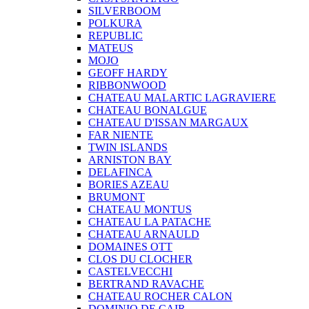
SILVERBOOM
POLKURA
REPUBLIC
MATEUS
MOJO
GEOFF HARDY
RIBBONWOOD
CHATEAU MALARTIC LAGRAVIERE
CHATEAU BONALGUE
CHATEAU D'ISSAN MARGAUX
FAR NIENTE
TWIN ISLANDS
ARNISTON BAY
DELAFINCA
BORIES AZEAU
BRUMONT
CHATEAU MONTUS
CHATEAU LA PATACHE
CHATEAU ARNAULD
DOMAINES OTT
CLOS DU CLOCHER
CASTELVECCHI
BERTRAND RAVACHE
CHATEAU ROCHER CALON
DOMINIO DE CAIR