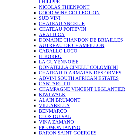
PHILIPPE
NICOLAS THIENPONT
GOOD WINE COLLECTION
SUD VINI
CHATEAU ANGELIE
CHATEAU POITEVIN
ARALDICA
DOMAINE CHANDON DE BRIAILLES
AUTREAU DE CHAMPILLON
CABALLO LOCO
IL BORRO
LA GUYENNOISE
DONATELLA CINELLI COLOMBINI
CHATEAU D’ARMAJAN DES ORMES
ADVINI SOUTH AFRICAN ESTATES
CANTARUTTI
CHAMPAGNE VINCENT LEGLANTIER
KIWI WALK
ALAIN BRUMONT
VILLABELLA
BENMARCO
CLOS DU VAL
VINA ZAMANO
FICOMONTANINO
BARON SAINT GOERGES