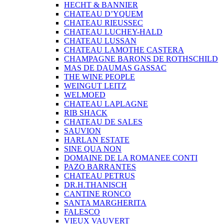
HECHT & BANNIER
CHATEAU D’YQUEM
CHATEAU RIEUSSEC
CHATEAU LUCHEY-HALD
CHATEAU LUSSAN
CHATEAU LAMOTHE CASTERA
CHAMPAGNE BARONS DE ROTHSCHILD
MAS DE DAUMAS GASSAC
THE WINE PEOPLE
WEINGUT LEITZ
WELMOED
CHATEAU LAPLAGNE
RIB SHACK
CHATEAU DE SALES
SAUVION
HARLAN ESTATE
SINE QUA NON
DOMAINE DE LA ROMANEE CONTI
PAZO BARRANTES
CHATEAU PETRUS
DR.H.THANISCH
CANTINE RONCO
SANTA MARGHERITA
FALESCO
VIEUX VAUVERT