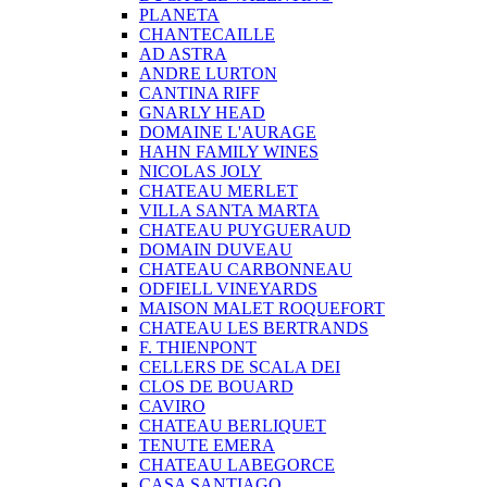
PLANETA
CHANTECAILLE
AD ASTRA
ANDRE LURTON
CANTINA RIFF
GNARLY HEAD
DOMAINE L'AURAGE
HAHN FAMILY WINES
NICOLAS JOLY
CHATEAU MERLET
VILLA SANTA MARTA
CHATEAU PUYGUERAUD
DOMAIN DUVEAU
CHATEAU CARBONNEAU
ODFIELL VINEYARDS
MAISON MALET ROQUEFORT
CHATEAU LES BERTRANDS
F. THIENPONT
CELLERS DE SCALA DEI
CLOS DE BOUARD
CAVIRO
CHATEAU BERLIQUET
TENUTE EMERA
CHATEAU LABEGORCE
CASA SANTIAGO