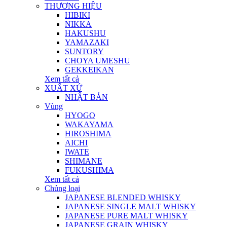
THƯƠNG HIỆU
HIBIKI
NIKKA
HAKUSHU
YAMAZAKI
SUNTORY
CHOYA UMESHU
GEKKEIKAN
Xem tất cả
XUẤT XỨ
NHẬT BẢN
Vùng
HYOGO
WAKAYAMA
HIROSHIMA
AICHI
IWATE
SHIMANE
FUKUSHIMA
Xem tất cả
Chủng loại
JAPANESE BLENDED WHISKY
JAPANESE SINGLE MALT WHISKY
JAPANESE PURE MALT WHISKY
JAPANESE GRAIN WHISKY