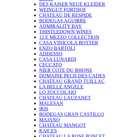
DES KAISER NEUE KLEIDER
WEINGUT FORTHOF
CHATEAU DE RESPIDE
BODEGAS AGUIRRE
ADMIRALITY BAY
THISTLEDOWN WINES
12 E MEZZO COLLECTION
CASA VINICOLA BOTTER
ENZO BARTOLI
ADDESSO
CASA LUNARDI
CECCATO
NIER COTE DU RHONE
DOMAINE PECH DES CADES
CHATEAU GRAND TUILLAC
LA BELLE ANGELE
LO ZOCCOLAIO
CHATEAU LAUZANET
MALESAN
IRIS
BODEGAS GRAN CASTILLO
MAJANO
CHATEAU MANGOT
RAICES
CHATEAU LA ROSE PONCET