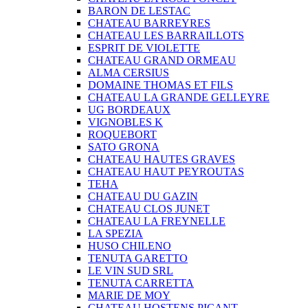
BARON DE LESTAC
CHATEAU BARREYRES
CHATEAU LES BARRAILLOTS
ESPRIT DE VIOLETTE
CHATEAU GRAND ORMEAU
ALMA CERSIUS
DOMAINE THOMAS ET FILS
CHATEAU LA GRANDE GELLEYRE
UG BORDEAUX
VIGNOBLES K
ROQUEBORT
SATO GRONA
CHATEAU HAUTES GRAVES
CHATEAU HAUT PEYROUTAS
TEHA
CHATEAU DU GAZIN
CHATEAU CLOS JUNET
CHATEAU LA FREYNELLE
LA SPEZIA
HUSO CHILENO
TENUTA GARETTO
LE VIN SUD SRL
TENUTA CARRETTA
MARIE DE MOY
CHATEAU HOSTENS PICANT