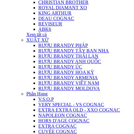
CHRISTIAN BROTHER
ROYAL DIAMANT XO
KING ARTHUR
DEAU COGNAC
REVISEUR
ABK6
Xem tất cả
XUẤT XỨ
RƯỢU BRANDY PHÁP
RƯỢU BRANDY TÂY BAN NHA
RƯỢU BRANDY THÁI LAN
RƯỢU BRANDY ANH QUỐC
RƯỢU BRANDY ÚC
RƯỢU BRANDY HOA KỲ
RƯỢU BRANDY ARMENIA
RƯỢU BRANDY VIỆT NAM
RƯỢU BRANDY MOLDOVA
Phân Hạng
V.S.O.P
VERY SPECIAL - VS COGNAC
EXTRA EXTRA OLD - XXO COGNAC
NAPOLEON COGNAC
HORS D'AGE COGNAC
EXTRA COGNAC
CUVÉE COGNAC