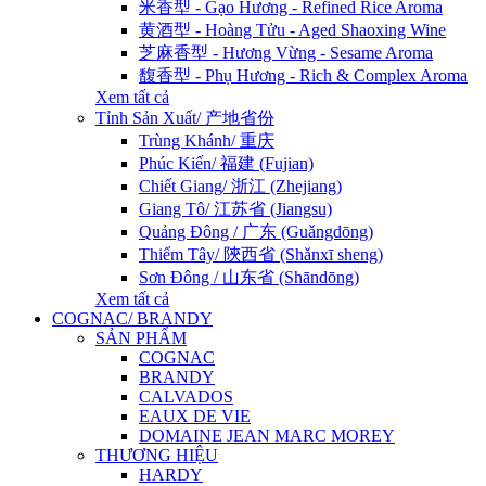
米香型 - Gạo Hương - Refined Rice Aroma
黄酒型 - Hoàng Tửu - Aged Shaoxing Wine
芝麻香型 - Hương Vừng - Sesame Aroma
馥香型 - Phụ Hương - Rich & Complex Aroma
Xem tất cả
Tỉnh Sản Xuất/ 产地省份
Trùng Khánh/ 重庆
Phúc Kiến/ 福建 (Fujian)
Chiết Giang/ 浙江 (Zhejiang)
Giang Tô/ 江苏省 (Jiangsu)
Quảng Đông / 广东 (Guǎngdōng)
Thiểm Tây/ 陝西省 (Shǎnxī sheng)
Sơn Đông / 山东省 (Shāndōng)
Xem tất cả
COGNAC/ BRANDY
SẢN PHẨM
COGNAC
BRANDY
CALVADOS
EAUX DE VIE
DOMAINE JEAN MARC MOREY
THƯƠNG HIỆU
HARDY