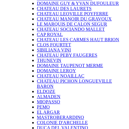
DOMAINE GUY & YVAN DUFOULEUR
CHATEAU DES LAURETS
CHATEAU LEOVILLE POYFERRE
CHATEAU MANOIR DU GRAVOUX
LE MARQUIS DE CALON SEGUR
CHATEAU SOCIANDO MALLET
CAP ROYAL
CHATEAU LES CARMES HAUT BRION
CLOS FOURTET
SIBILIANA VINI
CHATEAU PEBY FAUGERES
THUNEVIN
DOMAINE TAUPENOT MERME
DOMAINE LEROY
CHATEAU NOAILLAC
CHATEAU PICHON LONGUEVILLE
BARON
ELDOZE
ALMADEN
MIOPASSO
PEMO
EL ARGAR
MASTROBERARDINO
COLONIE D'ARCHELLE
DUCA DEL VALENTINO