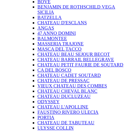
BOVE
BENJAMIN DE ROTHSCHILD VEGA
SICILIA
BATZELLA
CHATEAU D'ESCLANS
ANGAS
47 ANNO DOMINI
BALMONTEE
MASSERIA TRAJONE
MASCA DEL TACCO
CHATEAU BEAU SEJOUR BECOT
CHATEAU BARRAIL BELLEGRAVE
CHATEAU PETIT FAURIE DE SOUTARD
CA DEL BOSCO
CHATEAU CADET SOUTARD
CHATEAU DE PRESSAC
VIEUX CHATEAU DES COMBES
CHATEAU CHEVAL BLANC
CHATEAU DUCLUZEAU
ODYSSEY
CHATEAU L'APOLLINE
FAUSTINO RIVERO ULECIA
PORTIA
CHATEAU DE TABUTEAU
ULYSSE COLLIN