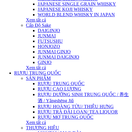
JAPANESE SINGLE GRAIN WHISKY
JAPANESE KOJI WHISKY
WORLD BLEND WHISKY IN JAPAN
Xem tất cả
Cấp Độ Sake
DAIGINJO
JUNMAI
FUTSUSHU
HONJOZO
JUNMAI GINJO
JUNMAI DAIGINJO
GINJO
Xem tất cả
RƯỢU TRUNG QUỐC
SẢN PHẨM
RƯỢU TRUNG QUỐC
RƯỢU CAO LƯƠNG
RƯỢU DƯỠNG SINH TRUNG QUỐC / 养生
酒 / Yǎngshēng Jiǔ
RƯỢU HOÀNG TỬU/ THIỆU HƯNG
RƯỢU TRÀ ĐÀI LOAN/ TEA LIQUOR
RƯỢU MƠ TRUNG QUỐC
Xem tất cả
THƯƠNG HIỆU