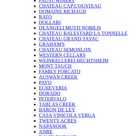
FAUST WINERY
CHATEAU CAP L'OUSTEAU
DOMAINE RICHAUD
RATO
DOLLARI
DEANGELI MUSTI NOBILIS
CHATEAU BALESTARD LA TONNELLE
CHATEAU GRAND TAYAC
GRAHAM'S
CHATEAU SEMONLON
WESTERN CELLARS
WEINKELLEREI HECHTSHEIM
MONT TAUCH
FAMILY FORCATO
AUSWAN CREEK
PAVO
ECHEVERIA
DORADO
INTERVALO
TABLAS CREEK
BARON DE LEY
CASA VINICOLA VERGA
TWENTY ACRES
NAPANOOK
ANRE