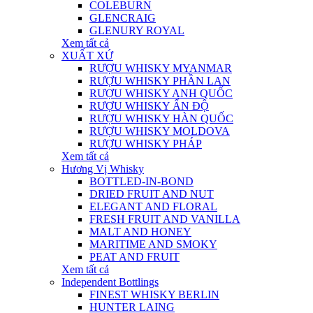
COLEBURN
GLENCRAIG
GLENURY ROYAL
Xem tất cả
XUẤT XỨ
RƯỢU WHISKY MYANMAR
RƯỢU WHISKY PHẦN LAN
RƯỢU WHISKY ANH QUỐC
RƯỢU WHISKY ẤN ĐỘ
RƯỢU WHISKY HÀN QUỐC
RƯỢU WHISKY MOLDOVA
RƯỢU WHISKY PHÁP
Xem tất cả
Hương Vị Whisky
BOTTLED-IN-BOND
DRIED FRUIT AND NUT
ELEGANT AND FLORAL
FRESH FRUIT AND VANILLA
MALT AND HONEY
MARITIME AND SMOKY
PEAT AND FRUIT
Xem tất cả
Independent Bottlings
FINEST WHISKY BERLIN
HUNTER LAING