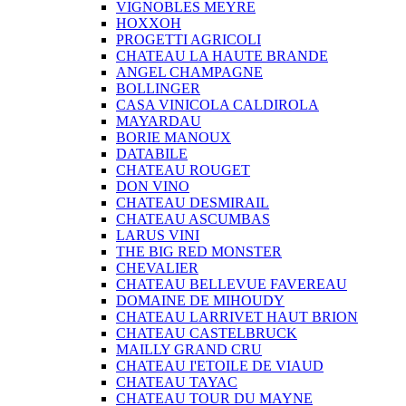
VIGNOBLES MEYRE
HOXXOH
PROGETTI AGRICOLI
CHATEAU LA HAUTE BRANDE
ANGEL CHAMPAGNE
BOLLINGER
CASA VINICOLA CALDIROLA
MAYARDAU
BORIE MANOUX
DATABILE
CHATEAU ROUGET
DON VINO
CHATEAU DESMIRAIL
CHATEAU ASCUMBAS
LARUS VINI
THE BIG RED MONSTER
CHEVALIER
CHATEAU BELLEVUE FAVEREAU
DOMAINE DE MIHOUDY
CHATEAU LARRIVET HAUT BRION
CHATEAU CASTELBRUCK
MAILLY GRAND CRU
CHATEAU I'ETOILE DE VIAUD
CHATEAU TAYAC
CHATEAU TOUR DU MAYNE