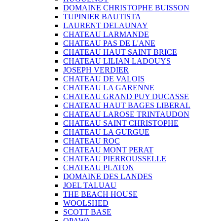
DOMAINE CHRISTOPHE BUISSON
TUPINIER BAUTISTA
LAURENT DELAUNAY
CHATEAU LARMANDE
CHATEAU PAS DE L'ANE
CHATEAU HAUT SAINT BRICE
CHATEAU LILIAN LADOUYS
JOSEPH VERDIER
CHATEAU DE VALOIS
CHATEAU LA GARENNE
CHATEAU GRAND PUY DUCASSE
CHATEAU HAUT BAGES LIBERAL
CHATEAU LAROSE TRINTAUDON
CHATEAU SAINT CHRISTOPHE
CHATEAU LA GURGUE
CHATEAU ROC
CHATEAU MONT PERAT
CHATEAU PIERROUSSELLE
CHATEAU PLATON
DOMAINE DES LANDES
JOEL TALUAU
THE BEACH HOUSE
WOOLSHED
SCOTT BASE
OPAWA