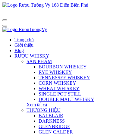
Trang chủ
Giới thiệu
Blog
RƯỢU WHISKY
SẢN PHẨM
BOURBON WHISKEY
RYE WHISKEY
TENNESSEE WHISKEY
CORN WHISKEY
WHEAT WHISKEY
SINGLE POT STILL
DOUBLE MALT WHISKY
Xem tất cả
THƯƠNG HIỆU
BALBLAIR
DARKNESS
GLENBRIDGE
GLEN CALDER