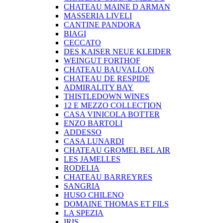
CHATEAU MAINE D ARMAN
MASSERIA LIVELI
CANTINE PANDORA
BIAGI
CECCATO
DES KAISER NEUE KLEIDER
WEINGUT FORTHOF
CHATEAU BAUVALLON
CHATEAU DE RESPIDE
ADMIRALITY BAY
THISTLEDOWN WINES
12 E MEZZO COLLECTION
CASA VINICOLA BOTTER
ENZO BARTOLI
ADDESSO
CASA LUNARDI
CHATEAU GROMEL BEL AIR
LES JAMELLES
RODELIA
CHATEAU BARREYRES
SANGRIA
HUSO CHILENO
DOMAINE THOMAS ET FILS
LA SPEZIA
IRIS