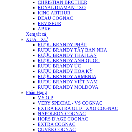
CHRISTIAN BROTHER
ROYAL DIAMANT XO
KING ARTHUR
DEAU COGNAC
REVISEUR
ABK6
Xem tất cả
XUẤT XỨ
RƯỢU BRANDY PHÁP
RƯỢU BRANDY TÂY BAN NHA
RƯỢU BRANDY THÁI LAN
RƯỢU BRANDY ANH QUỐC
RƯỢU BRANDY ÚC
RƯỢU BRANDY HOA KỲ
RƯỢU BRANDY ARMENIA
RƯỢU BRANDY VIỆT NAM
RƯỢU BRANDY MOLDOVA
Phân Hạng
V.S.O.P
VERY SPECIAL - VS COGNAC
EXTRA EXTRA OLD - XXO COGNAC
NAPOLEON COGNAC
HORS D'AGE COGNAC
EXTRA COGNAC
CUVÉE COGNAC