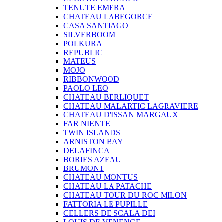
TENUTE EMERA
CHATEAU LABEGORCE
CASA SANTIAGO
SILVERBOOM
POLKURA
REPUBLIC
MATEUS
MOJO
RIBBONWOOD
PAOLO LEO
CHATEAU BERLIQUET
CHATEAU MALARTIC LAGRAVIERE
CHATEAU D'ISSAN MARGAUX
FAR NIENTE
TWIN ISLANDS
ARNISTON BAY
DELAFINCA
BORIES AZEAU
BRUMONT
CHATEAU MONTUS
CHATEAU LA PATACHE
CHATEAU TOUR DU ROC MILON
FATTORIA LE PUPILLE
CELLERS DE SCALA DEI
LOUIS DE VENENGE