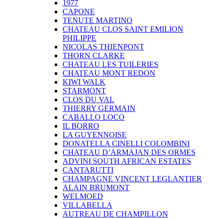
1977
CAPONE
TENUTE MARTINO
CHATEAU CLOS SAINT EMILION
PHILIPPE
NICOLAS THIENPONT
THORN CLARKE
CHATEAU LES TUILERIES
CHATEAU MONT REDON
KIWI WALK
STARMONT
CLOS DU VAL
THIERRY GERMAIN
CABALLO LOCO
IL BORRO
LA GUYENNOISE
DONATELLA CINELLI COLOMBINI
CHATEAU D’ARMAJAN DES ORMES
ADVINI SOUTH AFRICAN ESTATES
CANTARUTTI
CHAMPAGNE VINCENT LEGLANTIER
ALAIN BRUMONT
WELMOED
VILLABELLA
AUTREAU DE CHAMPILLON