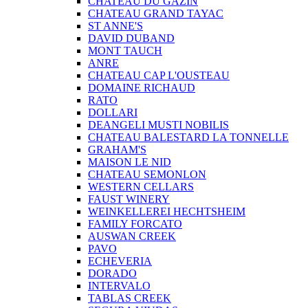
CHATEAU DU GAZIN
CHATEAU GRAND TAYAC
ST ANNE'S
DAVID DUBAND
MONT TAUCH
ANRE
CHATEAU CAP L'OUSTEAU
DOMAINE RICHAUD
RATO
DOLLARI
DEANGELI MUSTI NOBILIS
CHATEAU BALESTARD LA TONNELLE
GRAHAM'S
MAISON LE NID
CHATEAU SEMONLON
WESTERN CELLARS
FAUST WINERY
WEINKELLEREI HECHTSHEIM
FAMILY FORCATO
AUSWAN CREEK
PAVO
ECHEVERIA
DORADO
INTERVALO
TABLAS CREEK