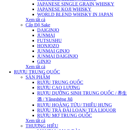
JAPANESE SINGLE GRAIN WHISKY
JAPANESE KOJI WHISKY
WORLD BLEND WHISKY IN JAPAN
Xem tất cả
Cấp Độ Sake
DAIGINJO
JUNMAI
FUTSUSHU
HONJOZO
JUNMAI GINJO
JUNMAI DAIGINJO
GINJO
Xem tất cả
RƯỢU TRUNG QUỐC
SẢN PHẨM
RƯỢU TRUNG QUỐC
RƯỢU CAO LƯƠNG
RƯỢU DƯỠNG SINH TRUNG QUỐC / 养生
酒 / Yǎngshēng Jiǔ
RƯỢU HOÀNG TỬU/ THIỆU HƯNG
RƯỢU TRÀ ĐÀI LOAN/ TEA LIQUOR
RƯỢU MƠ TRUNG QUỐC
Xem tất cả
THƯƠNG HIỆU