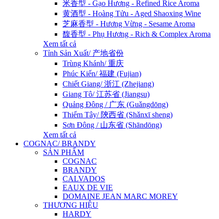
米香型 - Gạo Hương - Refined Rice Aroma
黄酒型 - Hoàng Tửu - Aged Shaoxing Wine
芝麻香型 - Hương Vừng - Sesame Aroma
馥香型 - Phụ Hương - Rich & Complex Aroma
Xem tất cả
Tỉnh Sản Xuất/ 产地省份
Trùng Khánh/ 重庆
Phúc Kiến/ 福建 (Fujian)
Chiết Giang/ 浙江 (Zhejiang)
Giang Tô/ 江苏省 (Jiangsu)
Quảng Đông / 广东 (Guǎngdōng)
Thiểm Tây/ 陝西省 (Shǎnxī sheng)
Sơn Đông / 山东省 (Shāndōng)
Xem tất cả
COGNAC/ BRANDY
SẢN PHẨM
COGNAC
BRANDY
CALVADOS
EAUX DE VIE
DOMAINE JEAN MARC MOREY
THƯƠNG HIỆU
HARDY