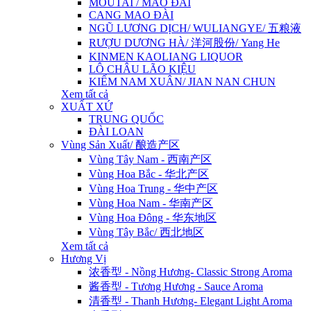
MOUTAI / MAO ĐÀI
CANG MAO ĐÀI
NGŨ LƯƠNG DỊCH/ WULIANGYE/ 五粮液
RƯỢU DƯƠNG HÀ/ 洋河股份/ Yang He
KINMEN KAOLIANG LIQUOR
LÔ CHÂU LÃO KIỆU
KIẾM NAM XUÂN/ JIAN NAN CHUN
Xem tất cả
XUẤT XỨ
TRUNG QUỐC
ĐÀI LOAN
Vùng Sản Xuất/ 酿造产区
Vùng Tây Nam - 西南产区
Vùng Hoa Bắc - 华北产区
Vùng Hoa Trung - 华中产区
Vùng Hoa Nam - 华南产区
Vùng Hoa Đông - 华东地区
Vùng Tây Bắc/ 西北地区
Xem tất cả
Hương Vị
浓香型 - Nồng Hương- Classic Strong Aroma
酱香型 - Tương Hương - Sauce Aroma
清香型 - Thanh Hương- Elegant Light Aroma