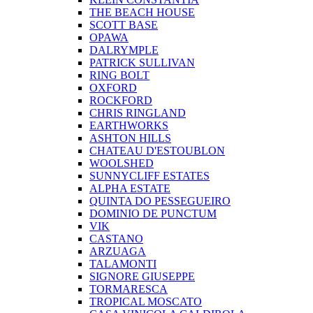
THE BEACH HOUSE
SCOTT BASE
OPAWA
DALRYMPLE
PATRICK SULLIVAN
RING BOLT
OXFORD
ROCKFORD
CHRIS RINGLAND
EARTHWORKS
ASHTON HILLS
CHATEAU D'ESTOUBLON
WOOLSHED
SUNNYCLIFF ESTATES
ALPHA ESTATE
QUINTA DO PESSEGUEIRO
DOMINIO DE PUNCTUM
VIK
CASTANO
ARZUAGA
TALAMONTI
SIGNORE GIUSEPPE
TORMARESCA
TROPICAL MOSCATO