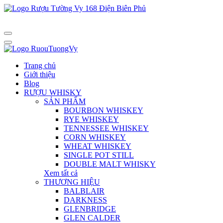
Trang chủ
Giới thiệu
Blog
RƯỢU WHISKY
SẢN PHẨM
BOURBON WHISKEY
RYE WHISKEY
TENNESSEE WHISKEY
CORN WHISKEY
WHEAT WHISKEY
SINGLE POT STILL
DOUBLE MALT WHISKY
Xem tất cả
THƯƠNG HIỆU
BALBLAIR
DARKNESS
GLENBRIDGE
GLEN CALDER