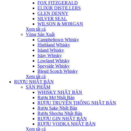
FOX FITZGERALD
ELIXIR DISTILLERS
GLEN DENNY
SILVER SEAL
WILSON & MORGAN
Xem tất cả
Vùng Sản Xuất
Campbeltown Whisky
Highland Whisky
Island Whisky
Islay Whisky
Lowland Whisky
Speyside Whisky
Blend Scotch Whisky
Xem tất cả
RƯỢU NHẬT BẢN
SẢN PHẨM
WHISKY NHẬT BẢN
Rượu Mơ Nhật Bản
RƯỢU TRUYỀN THỐNG NHẬT BẢN
Rượu Sake Nhật Bản
Rượu Shochu Nhật Bản
RƯỢU GIN NHẬT BẢN
RƯỢU VODKA NHẬT BẢN
Xem tất cả