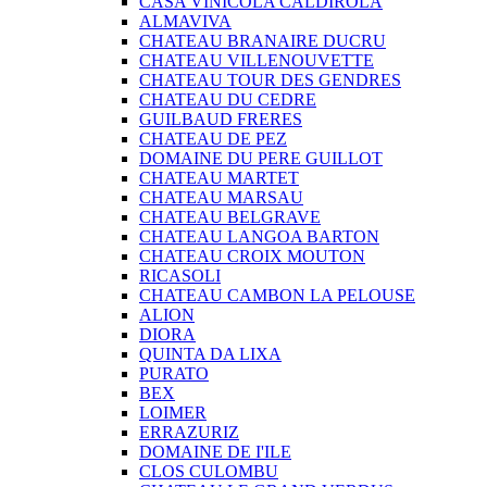
CASA VINICOLA CALDIROLA
ALMAVIVA
CHATEAU BRANAIRE DUCRU
CHATEAU VILLENOUVETTE
CHATEAU TOUR DES GENDRES
CHATEAU DU CEDRE
GUILBAUD FRERES
CHATEAU DE PEZ
DOMAINE DU PERE GUILLOT
CHATEAU MARTET
CHATEAU MARSAU
CHATEAU BELGRAVE
CHATEAU LANGOA BARTON
CHATEAU CROIX MOUTON
RICASOLI
CHATEAU CAMBON LA PELOUSE
ALION
DIORA
QUINTA DA LIXA
PURATO
BEX
LOIMER
ERRAZURIZ
DOMAINE DE I'ILE
CLOS CULOMBU