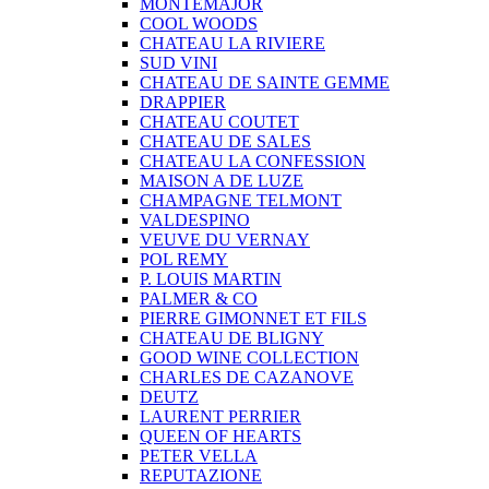
MONTEMAJOR
COOL WOODS
CHATEAU LA RIVIERE
SUD VINI
CHATEAU DE SAINTE GEMME
DRAPPIER
CHATEAU COUTET
CHATEAU DE SALES
CHATEAU LA CONFESSION
MAISON A DE LUZE
CHAMPAGNE TELMONT
VALDESPINO
VEUVE DU VERNAY
POL REMY
P. LOUIS MARTIN
PALMER & CO
PIERRE GIMONNET ET FILS
CHATEAU DE BLIGNY
GOOD WINE COLLECTION
CHARLES DE CAZANOVE
DEUTZ
LAURENT PERRIER
QUEEN OF HEARTS
PETER VELLA
REPUTAZIONE