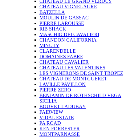
CHATEAU LE GRAND VERDUS
CHATEAU VIGNELAURE
BATZELLA
MOULIN DE GASSAC
PIERRE LAROUSSE
RIB SHACK
MASCHIO DEI CAVALIERI
CHANDON CALIFORNIA
MINUTY
CLARENDELLE
DOMAINES FABRE
CHATEAU CAVALIER
CHATEAU LES VALENTINES
LES VIGNERONS DE SAINT TROPEZ
CHATEAU DE MONTGUERET
LAVILLE PAVILLON
PIERRE ZERO
BENJAMIN DE ROTHSCHILD VEGA
SICILIA
BOUVET LADUBAY
FAIRVIEW
VIDAL ESTATE
PA ROAD
KEN FORRESTER
MONTPARNASSE