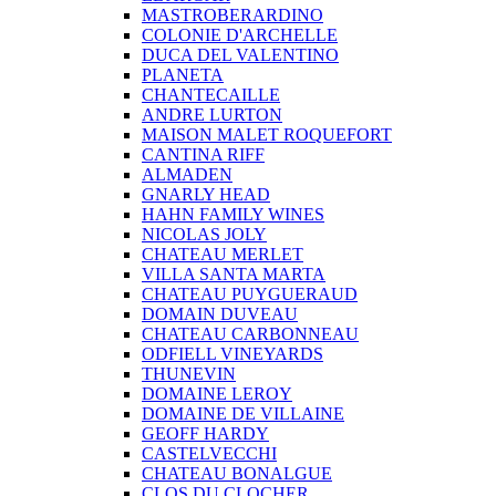
MASTROBERARDINO
COLONIE D'ARCHELLE
DUCA DEL VALENTINO
PLANETA
CHANTECAILLE
ANDRE LURTON
MAISON MALET ROQUEFORT
CANTINA RIFF
ALMADEN
GNARLY HEAD
HAHN FAMILY WINES
NICOLAS JOLY
CHATEAU MERLET
VILLA SANTA MARTA
CHATEAU PUYGUERAUD
DOMAIN DUVEAU
CHATEAU CARBONNEAU
ODFIELL VINEYARDS
THUNEVIN
DOMAINE LEROY
DOMAINE DE VILLAINE
GEOFF HARDY
CASTELVECCHI
CHATEAU BONALGUE
CLOS DU CLOCHER