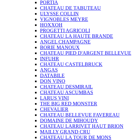
PORTIA
CHATEAU DE TABUTEAU
ULYSSE COLLIN
VIGNOBLES MEYRE
HOXXOH
PROGETTI AGRICOLI
CHATEAU LA HAUTE BRANDE
ANGEL CHAMPAGNE
BORIE MANOUX
CHATEAU PIED D'ARGENT BELLEVUE
INFUHR
CHATEAU CASTELBRUCK
ANGAS
DATABILE
DON VINO
CHATEAU DESMIRAIL
CHATEAU ASCUMBAS
LARUS VINI
THE BIG RED MONSTER
CHEVALIER
CHATEAU BELLEVUE FAVEREAU
DOMAINE DE MIHOUDY
CHATEAU LARRIVET HAUT BRION
MAILLY GRAND CRU
CHATEAU LA TOUR DE MONS