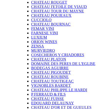
CHATEAU ROUGET
CHATEAU I'ETOILE DE VIAUD
CHATEAU TOUR DU MAYNE
CHATEAU POUJEAUX
CUCCIOLO
CHATEAU BOURNAC
FEMAR VINI
FARNESE VINI
LUXIUM
ORION WINES
ZENSA
MURVIEDRO
COSECHEROS Y CRIADORES
CHATEAU PLATON
DOMAINE DES PERES DE L'EGLISE
BODEGAS AGUIRRE
CHATEAU PIGOUDET
CHATEAU ROUBINE
CHATEAU TOUTIGEAC
VIGNOBLES BARDET
CHATEAU PHILIPPE LE HARDI
P FERRAUD & FILS
CHATEAU FUISSE
EDOUARD DELAUNAY
CHATEAU D'OR ET DE GUEULES