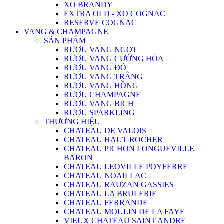
XO BRANDY
EXTRA OLD - XO COGNAC
RESERVE COGNAC
VANG & CHAMPAGNE
SẢN PHẨM
RƯỢU VANG NGỌT
RƯỢU VANG CƯỜNG HÓA
RƯỢU VANG ĐỎ
RƯỢU VANG TRẮNG
RƯỢU VANG HỒNG
RƯỢU CHAMPAGNE
RƯỢU VANG BỊCH
RƯỢU SPARKLING
THƯƠNG HIỆU
CHATEAU DE VALOIS
CHATEAU HAUT ROCHER
CHATEAU PICHON LONGUEVILLE
BARON
CHATEAU LEOVILLE POYFERRE
CHATEAU NOAILLAC
CHATEAU RAUZAN GASSIES
CHATEAU LA BRULERIE
CHATEAU FERRANDE
CHATEAU MOULIN DE LA FAYE
VIEUX CHATEAU SAINT ANDRE