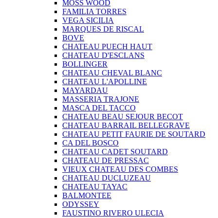
MOSS WOOD
FAMILIA TORRES
VEGA SICILIA
MARQUES DE RISCAL
BOVE
CHATEAU PUECH HAUT
CHATEAU D'ESCLANS
BOLLINGER
CHATEAU CHEVAL BLANC
CHATEAU L'APOLLINE
MAYARDAU
MASSERIA TRAJONE
MASCA DEL TACCO
CHATEAU BEAU SEJOUR BECOT
CHATEAU BARRAIL BELLEGRAVE
CHATEAU PETIT FAURIE DE SOUTARD
CA DEL BOSCO
CHATEAU CADET SOUTARD
CHATEAU DE PRESSAC
VIEUX CHATEAU DES COMBES
CHATEAU DUCLUZEAU
CHATEAU TAYAC
BALMONTEE
ODYSSEY
FAUSTINO RIVERO ULECIA