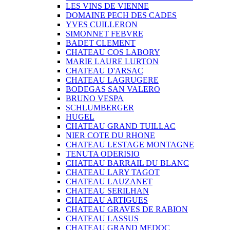
LES VINS DE VIENNE
DOMAINE PECH DES CADES
YVES CUILLERON
SIMONNET FEBVRE
BADET CLEMENT
CHATEAU COS LABORY
MARIE LAURE LURTON
CHATEAU D'ARSAC
CHATEAU LAGRUGERE
BODEGAS SAN VALERO
BRUNO VESPA
SCHLUMBERGER
HUGEL
CHATEAU GRAND TUILLAC
NIER COTE DU RHONE
CHATEAU LESTAGE MONTAGNE
TENUTA ODERISIO
CHATEAU BARRAIL DU BLANC
CHATEAU LARY TAGOT
CHATEAU LAUZANET
CHATEAU SERILHAN
CHATEAU ARTIGUES
CHATEAU GRAVES DE RABION
CHATEAU LASSUS
CHATEAU GRAND MEDOC