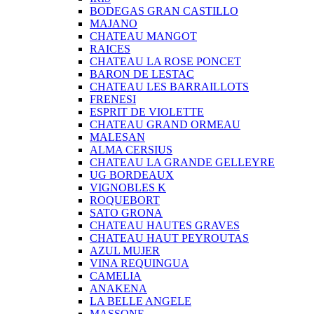
BODEGAS GRAN CASTILLO
MAJANO
CHATEAU MANGOT
RAICES
CHATEAU LA ROSE PONCET
BARON DE LESTAC
CHATEAU LES BARRAILLOTS
FRENESI
ESPRIT DE VIOLETTE
CHATEAU GRAND ORMEAU
MALESAN
ALMA CERSIUS
CHATEAU LA GRANDE GELLEYRE
UG BORDEAUX
VIGNOBLES K
ROQUEBORT
SATO GRONA
CHATEAU HAUTES GRAVES
CHATEAU HAUT PEYROUTAS
AZUL MUJER
VINA REQUINGUA
CAMELIA
ANAKENA
LA BELLE ANGELE
MASSONE