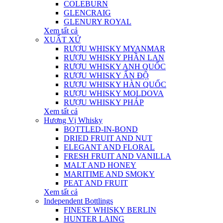
COLEBURN
GLENCRAIG
GLENURY ROYAL
Xem tất cả
XUẤT XỨ
RƯỢU WHISKY MYANMAR
RƯỢU WHISKY PHẦN LAN
RƯỢU WHISKY ANH QUỐC
RƯỢU WHISKY ẤN ĐỘ
RƯỢU WHISKY HÀN QUỐC
RƯỢU WHISKY MOLDOVA
RƯỢU WHISKY PHÁP
Xem tất cả
Hương Vị Whisky
BOTTLED-IN-BOND
DRIED FRUIT AND NUT
ELEGANT AND FLORAL
FRESH FRUIT AND VANILLA
MALT AND HONEY
MARITIME AND SMOKY
PEAT AND FRUIT
Xem tất cả
Independent Bottlings
FINEST WHISKY BERLIN
HUNTER LAING