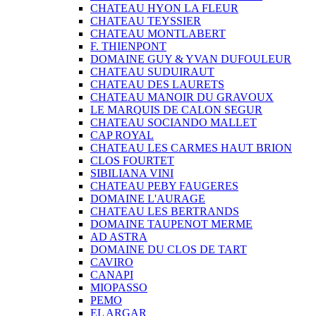
CHATEAU HYON LA FLEUR
CHATEAU TEYSSIER
CHATEAU MONTLABERT
F. THIENPONT
DOMAINE GUY & YVAN DUFOULEUR
CHATEAU SUDUIRAUT
CHATEAU DES LAURETS
CHATEAU MANOIR DU GRAVOUX
LE MARQUIS DE CALON SEGUR
CHATEAU SOCIANDO MALLET
CAP ROYAL
CHATEAU LES CARMES HAUT BRION
CLOS FOURTET
SIBILIANA VINI
CHATEAU PEBY FAUGERES
DOMAINE L'AURAGE
CHATEAU LES BERTRANDS
DOMAINE TAUPENOT MERME
AD ASTRA
DOMAINE DU CLOS DE TART
CAVIRO
CANAPI
MIOPASSO
PEMO
EL ARGAR