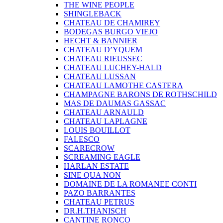
THE WINE PEOPLE
SHINGLEBACK
CHATEAU DE CHAMIREY
BODEGAS BURGO VIEJO
HECHT & BANNIER
CHATEAU D’YQUEM
CHATEAU RIEUSSEC
CHATEAU LUCHEY-HALD
CHATEAU LUSSAN
CHATEAU LAMOTHE CASTERA
CHAMPAGNE BARONS DE ROTHSCHILD
MAS DE DAUMAS GASSAC
CHATEAU ARNAULD
CHATEAU LAPLAGNE
LOUIS BOUILLOT
FALESCO
SCARECROW
SCREAMING EAGLE
HARLAN ESTATE
SINE QUA NON
DOMAINE DE LA ROMANEE CONTI
PAZO BARRANTES
CHATEAU PETRUS
DR.H.THANISCH
CANTINE RONCO