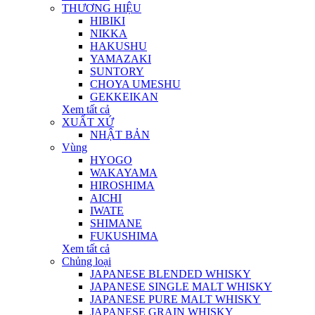
THƯƠNG HIỆU
HIBIKI
NIKKA
HAKUSHU
YAMAZAKI
SUNTORY
CHOYA UMESHU
GEKKEIKAN
Xem tất cả
XUẤT XỨ
NHẬT BẢN
Vùng
HYOGO
WAKAYAMA
HIROSHIMA
AICHI
IWATE
SHIMANE
FUKUSHIMA
Xem tất cả
Chủng loại
JAPANESE BLENDED WHISKY
JAPANESE SINGLE MALT WHISKY
JAPANESE PURE MALT WHISKY
JAPANESE GRAIN WHISKY