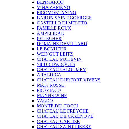
BENMARCO
VINA ZAMANO
FICOMONTANINO
BARON SAINT GOERGES
CASTELLO DI MELETO
FAMILLE ROUX
AMPELIDAE
PFITSCHER
DOMAINE DEVILLARD
LE BONHEUR
WEINGUT LEITZ
CHATEAU POITEVIN
SIEUR D'ARQUES
CHATEAU PALOUMEY
ARALDICA
CHATEAU DURFORT VIVENS
MAFI ROSSO
PROVINCO
MANNS WINE
VALDO
MONTE DEI COCCI
CHATEAU LE FREYCHE
CHATEAU DE CAZENOVE
CHATEAU CARTIER
CHATEAU SAINT PIERRE