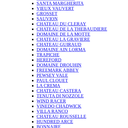
SANTA MARGHERITA
VIEUX VAUVERT
GROSSET
SAUVION
CHATEAU DU CLERAY
CHATEAU DE LA THEBAUDIERE
DOMAINE DE LA MOTTE
CHATEAU LA GRAVIERE
CHATEAU GUIRAUD
DOMAINE AIN LORMA
TRAPICHE
HEREFORD
DOMAINE DROUHIN
FREEMARK ABBEY
PEWSEY VALE
PAUL CLOUET
LA CREMA
CHATEAU CASTERA
TENUTA DI NOZZOLE
WIND RACER
VINEDO CHADWICK
VILLA RANCO
CHATEAU ROUSSELLE
HUNDRED ARCE
BONNAIRE