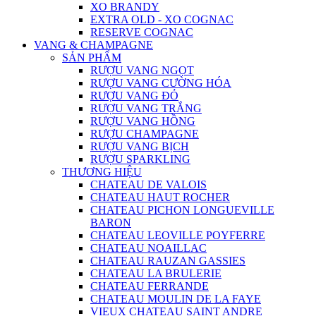
XO BRANDY
EXTRA OLD - XO COGNAC
RESERVE COGNAC
VANG & CHAMPAGNE
SẢN PHẨM
RƯỢU VANG NGỌT
RƯỢU VANG CƯỜNG HÓA
RƯỢU VANG ĐỎ
RƯỢU VANG TRẮNG
RƯỢU VANG HỒNG
RƯỢU CHAMPAGNE
RƯỢU VANG BỊCH
RƯỢU SPARKLING
THƯƠNG HIỆU
CHATEAU DE VALOIS
CHATEAU HAUT ROCHER
CHATEAU PICHON LONGUEVILLE
BARON
CHATEAU LEOVILLE POYFERRE
CHATEAU NOAILLAC
CHATEAU RAUZAN GASSIES
CHATEAU LA BRULERIE
CHATEAU FERRANDE
CHATEAU MOULIN DE LA FAYE
VIEUX CHATEAU SAINT ANDRE