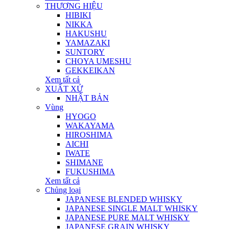
THƯƠNG HIỆU
HIBIKI
NIKKA
HAKUSHU
YAMAZAKI
SUNTORY
CHOYA UMESHU
GEKKEIKAN
Xem tất cả
XUẤT XỨ
NHẬT BẢN
Vùng
HYOGO
WAKAYAMA
HIROSHIMA
AICHI
IWATE
SHIMANE
FUKUSHIMA
Xem tất cả
Chủng loại
JAPANESE BLENDED WHISKY
JAPANESE SINGLE MALT WHISKY
JAPANESE PURE MALT WHISKY
JAPANESE GRAIN WHISKY