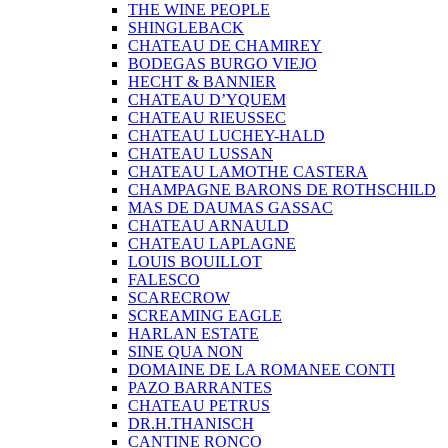
THE WINE PEOPLE
SHINGLEBACK
CHATEAU DE CHAMIREY
BODEGAS BURGO VIEJO
HECHT & BANNIER
CHATEAU D’YQUEM
CHATEAU RIEUSSEC
CHATEAU LUCHEY-HALD
CHATEAU LUSSAN
CHATEAU LAMOTHE CASTERA
CHAMPAGNE BARONS DE ROTHSCHILD
MAS DE DAUMAS GASSAC
CHATEAU ARNAULD
CHATEAU LAPLAGNE
LOUIS BOUILLOT
FALESCO
SCARECROW
SCREAMING EAGLE
HARLAN ESTATE
SINE QUA NON
DOMAINE DE LA ROMANEE CONTI
PAZO BARRANTES
CHATEAU PETRUS
DR.H.THANISCH
CANTINE RONCO