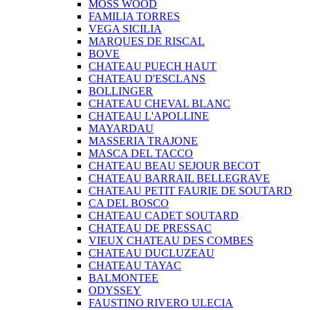
MOSS WOOD
FAMILIA TORRES
VEGA SICILIA
MARQUES DE RISCAL
BOVE
CHATEAU PUECH HAUT
CHATEAU D'ESCLANS
BOLLINGER
CHATEAU CHEVAL BLANC
CHATEAU L'APOLLINE
MAYARDAU
MASSERIA TRAJONE
MASCA DEL TACCO
CHATEAU BEAU SEJOUR BECOT
CHATEAU BARRAIL BELLEGRAVE
CHATEAU PETIT FAURIE DE SOUTARD
CA DEL BOSCO
CHATEAU CADET SOUTARD
CHATEAU DE PRESSAC
VIEUX CHATEAU DES COMBES
CHATEAU DUCLUZEAU
CHATEAU TAYAC
BALMONTEE
ODYSSEY
FAUSTINO RIVERO ULECIA