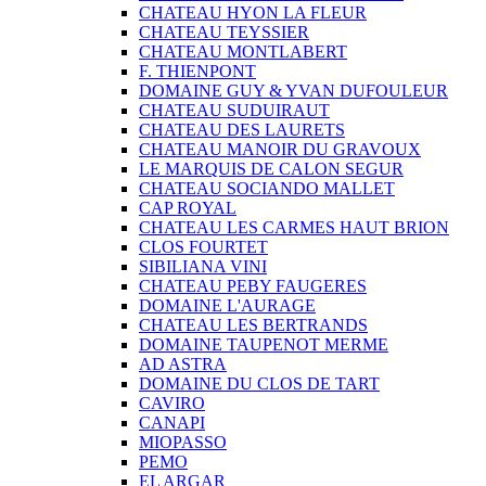
CHATEAU HYON LA FLEUR
CHATEAU TEYSSIER
CHATEAU MONTLABERT
F. THIENPONT
DOMAINE GUY & YVAN DUFOULEUR
CHATEAU SUDUIRAUT
CHATEAU DES LAURETS
CHATEAU MANOIR DU GRAVOUX
LE MARQUIS DE CALON SEGUR
CHATEAU SOCIANDO MALLET
CAP ROYAL
CHATEAU LES CARMES HAUT BRION
CLOS FOURTET
SIBILIANA VINI
CHATEAU PEBY FAUGERES
DOMAINE L'AURAGE
CHATEAU LES BERTRANDS
DOMAINE TAUPENOT MERME
AD ASTRA
DOMAINE DU CLOS DE TART
CAVIRO
CANAPI
MIOPASSO
PEMO
EL ARGAR