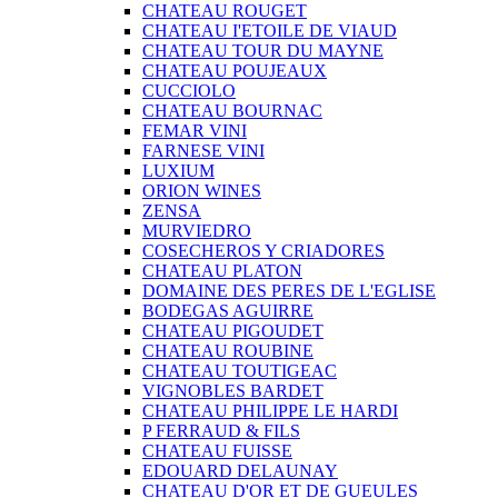
CHATEAU ROUGET
CHATEAU I'ETOILE DE VIAUD
CHATEAU TOUR DU MAYNE
CHATEAU POUJEAUX
CUCCIOLO
CHATEAU BOURNAC
FEMAR VINI
FARNESE VINI
LUXIUM
ORION WINES
ZENSA
MURVIEDRO
COSECHEROS Y CRIADORES
CHATEAU PLATON
DOMAINE DES PERES DE L'EGLISE
BODEGAS AGUIRRE
CHATEAU PIGOUDET
CHATEAU ROUBINE
CHATEAU TOUTIGEAC
VIGNOBLES BARDET
CHATEAU PHILIPPE LE HARDI
P FERRAUD & FILS
CHATEAU FUISSE
EDOUARD DELAUNAY
CHATEAU D'OR ET DE GUEULES