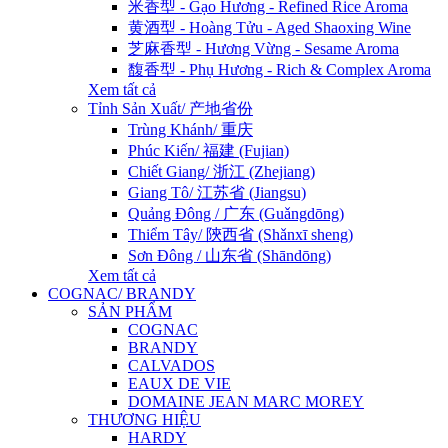
米香型 - Gạo Hương - Refined Rice Aroma
黄酒型 - Hoàng Tửu - Aged Shaoxing Wine
芝麻香型 - Hương Vừng - Sesame Aroma
馥香型 - Phụ Hương - Rich & Complex Aroma
Xem tất cả
Tỉnh Sản Xuất/ 产地省份
Trùng Khánh/ 重庆
Phúc Kiến/ 福建 (Fujian)
Chiết Giang/ 浙江 (Zhejiang)
Giang Tô/ 江苏省 (Jiangsu)
Quảng Đông / 广东 (Guǎngdōng)
Thiểm Tây/ 陝西省 (Shǎnxī sheng)
Sơn Đông / 山东省 (Shāndōng)
Xem tất cả
COGNAC/ BRANDY
SẢN PHẨM
COGNAC
BRANDY
CALVADOS
EAUX DE VIE
DOMAINE JEAN MARC MOREY
THƯƠNG HIỆU
HARDY