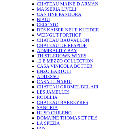
CHATEAU MAINE D ARMAN
MASSERIA LIVELI
CANTINE PANDORA
BIAGI
CECCATO
DES KAISER NEUE KLEIDER
WEINGUT FORTHOF
CHATEAU BAUVALLON
CHATEAU DE RESPIDE
ADMIRALITY BAY
THISTLEDOWN WINES
12 E MEZZO COLLECTION
CASA VINICOLA BOTTER
ENZO BARTOLI
ADDESSO
CASA LUNARDI
CHATEAU GROMEL BEL AIR
LES JAMELLES
RODELIA
CHATEAU BARREYRES
SANGRIA
HUSO CHILENO
DOMAINE THOMAS ET FILS
LA SPEZIA
IRIS