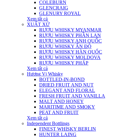
COLEBURN
GLENCRAIG
GLENURY ROYAL
Xem tất cả
XUẤT XỨ
RƯỢU WHISKY MYANMAR
RƯỢU WHISKY PHẦN LAN
RƯỢU WHISKY ANH QUỐC
RƯỢU WHISKY ẤN ĐỘ
RƯỢU WHISKY HÀN QUỐC
RƯỢU WHISKY MOLDOVA
RƯỢU WHISKY PHÁP
Xem tất cả
Hương Vị Whisky
BOTTLED-IN-BOND
DRIED FRUIT AND NUT
ELEGANT AND FLORAL
FRESH FRUIT AND VANILLA
MALT AND HONEY
MARITIME AND SMOKY
PEAT AND FRUIT
Xem tất cả
Independent Bottlings
FINEST WHISKY BERLIN
HUNTER LAING