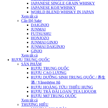
JAPANESE SINGLE GRAIN WHISKY
JAPANESE KOJI WHISKY
WORLD BLEND WHISKY IN JAPAN
Xem tất cả
Cấp Độ Sake
DAIGINJO
JUNMAI
FUTSUSHU
HONJOZO
JUNMAI GINJO
JUNMAI DAIGINJO
GINJO
Xem tất cả
RƯỢU TRUNG QUỐC
SẢN PHẨM
RƯỢU TRUNG QUỐC
RƯỢU CAO LƯƠNG
RƯỢU DƯỠNG SINH TRUNG QUỐC / 养生
酒 / Yǎngshēng Jiǔ
RƯỢU HOÀNG TỬU/ THIỆU HƯNG
RƯỢU TRÀ ĐÀI LOAN/ TEA LIQUOR
RƯỢU MƠ TRUNG QUỐC
Xem tất cả
THƯƠNG HIỆU