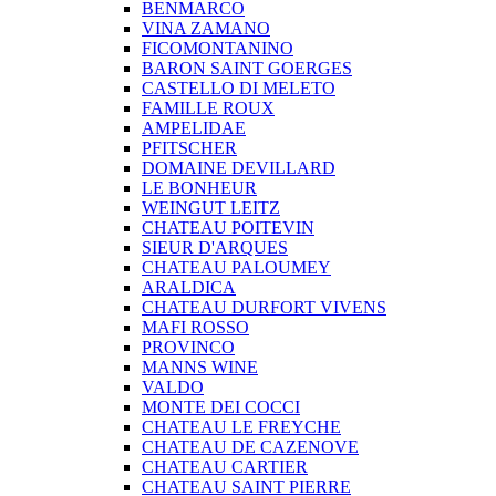
BENMARCO
VINA ZAMANO
FICOMONTANINO
BARON SAINT GOERGES
CASTELLO DI MELETO
FAMILLE ROUX
AMPELIDAE
PFITSCHER
DOMAINE DEVILLARD
LE BONHEUR
WEINGUT LEITZ
CHATEAU POITEVIN
SIEUR D'ARQUES
CHATEAU PALOUMEY
ARALDICA
CHATEAU DURFORT VIVENS
MAFI ROSSO
PROVINCO
MANNS WINE
VALDO
MONTE DEI COCCI
CHATEAU LE FREYCHE
CHATEAU DE CAZENOVE
CHATEAU CARTIER
CHATEAU SAINT PIERRE