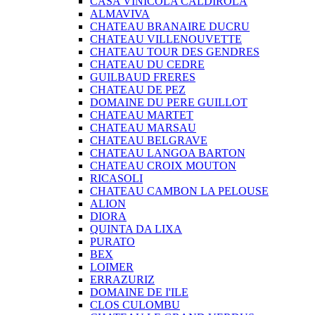
CASA VINICOLA CALDIROLA
ALMAVIVA
CHATEAU BRANAIRE DUCRU
CHATEAU VILLENOUVETTE
CHATEAU TOUR DES GENDRES
CHATEAU DU CEDRE
GUILBAUD FRERES
CHATEAU DE PEZ
DOMAINE DU PERE GUILLOT
CHATEAU MARTET
CHATEAU MARSAU
CHATEAU BELGRAVE
CHATEAU LANGOA BARTON
CHATEAU CROIX MOUTON
RICASOLI
CHATEAU CAMBON LA PELOUSE
ALION
DIORA
QUINTA DA LIXA
PURATO
BEX
LOIMER
ERRAZURIZ
DOMAINE DE I'ILE
CLOS CULOMBU