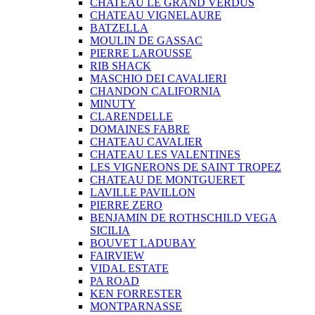
CHATEAU LE GRAND VERDUS
CHATEAU VIGNELAURE
BATZELLA
MOULIN DE GASSAC
PIERRE LAROUSSE
RIB SHACK
MASCHIO DEI CAVALIERI
CHANDON CALIFORNIA
MINUTY
CLARENDELLE
DOMAINES FABRE
CHATEAU CAVALIER
CHATEAU LES VALENTINES
LES VIGNERONS DE SAINT TROPEZ
CHATEAU DE MONTGUERET
LAVILLE PAVILLON
PIERRE ZERO
BENJAMIN DE ROTHSCHILD VEGA
SICILIA
BOUVET LADUBAY
FAIRVIEW
VIDAL ESTATE
PA ROAD
KEN FORRESTER
MONTPARNASSE