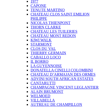
1977
CAPONE
TENUTE MARTINO
CHATEAU CLOS SAINT EMILION
PHILIPPE
NICOLAS THIENPONT
THORN CLARKE
CHATEAU LES TUILERIES
CHATEAU MONT REDON
KIWI WALK
STARMONT
CLOS DU VAL
THIERRY GERMAIN
CABALLO LOCO
IL BORRO
LA GUYENNOISE
DONATELLA CINELLI COLOMBINI
CHATEAU D’ARMAJAN DES ORMES
ADVINI SOUTH AFRICAN ESTATES
CANTARUTTI
CHAMPAGNE VINCENT LEGLANTIER
ALAIN BRUMONT
WELMOED
VILLABELLA
AUTREAU DE CHAMPILLON