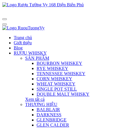
Trang chủ
Giới thiệu
Blog
RƯỢU WHISKY
SẢN PHẨM
BOURBON WHISKEY
RYE WHISKEY
TENNESSEE WHISKEY
CORN WHISKEY
WHEAT WHISKEY
SINGLE POT STILL
DOUBLE MALT WHISKY
Xem tất cả
THƯƠNG HIỆU
BALBLAIR
DARKNESS
GLENBRIDGE
GLEN CALDER