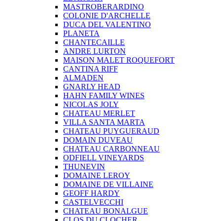
MASTROBERARDINO
COLONIE D'ARCHELLE
DUCA DEL VALENTINO
PLANETA
CHANTECAILLE
ANDRE LURTON
MAISON MALET ROQUEFORT
CANTINA RIFF
ALMADEN
GNARLY HEAD
HAHN FAMILY WINES
NICOLAS JOLY
CHATEAU MERLET
VILLA SANTA MARTA
CHATEAU PUYGUERAUD
DOMAIN DUVEAU
CHATEAU CARBONNEAU
ODFIELL VINEYARDS
THUNEVIN
DOMAINE LEROY
DOMAINE DE VILLAINE
GEOFF HARDY
CASTELVECCHI
CHATEAU BONALGUE
CLOS DU CLOCHER