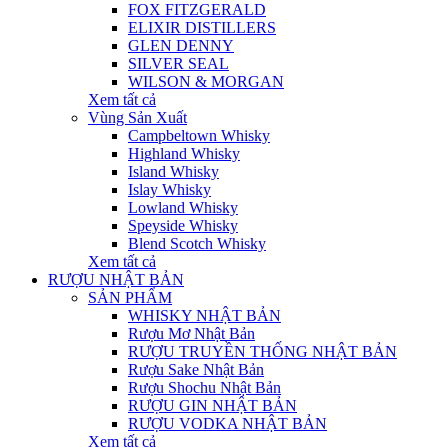
FOX FITZGERALD
ELIXIR DISTILLERS
GLEN DENNY
SILVER SEAL
WILSON & MORGAN
Xem tất cả
Vùng Sản Xuất
Campbeltown Whisky
Highland Whisky
Island Whisky
Islay Whisky
Lowland Whisky
Speyside Whisky
Blend Scotch Whisky
Xem tất cả
RƯỢU NHẬT BẢN
SẢN PHẨM
WHISKY NHẬT BẢN
Rượu Mơ Nhật Bản
RƯỢU TRUYỀN THỐNG NHẬT BẢN
Rượu Sake Nhật Bản
Rượu Shochu Nhật Bản
RƯỢU GIN NHẬT BẢN
RƯỢU VODKA NHẬT BẢN
Xem tất cả