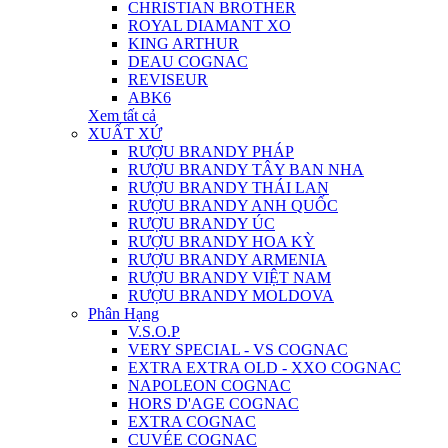
CHRISTIAN BROTHER
ROYAL DIAMANT XO
KING ARTHUR
DEAU COGNAC
REVISEUR
ABK6
Xem tất cả
XUẤT XỨ
RƯỢU BRANDY PHÁP
RƯỢU BRANDY TÂY BAN NHA
RƯỢU BRANDY THÁI LAN
RƯỢU BRANDY ANH QUỐC
RƯỢU BRANDY ÚC
RƯỢU BRANDY HOA KỲ
RƯỢU BRANDY ARMENIA
RƯỢU BRANDY VIỆT NAM
RƯỢU BRANDY MOLDOVA
Phân Hạng
V.S.O.P
VERY SPECIAL - VS COGNAC
EXTRA EXTRA OLD - XXO COGNAC
NAPOLEON COGNAC
HORS D'AGE COGNAC
EXTRA COGNAC
CUVÉE COGNAC