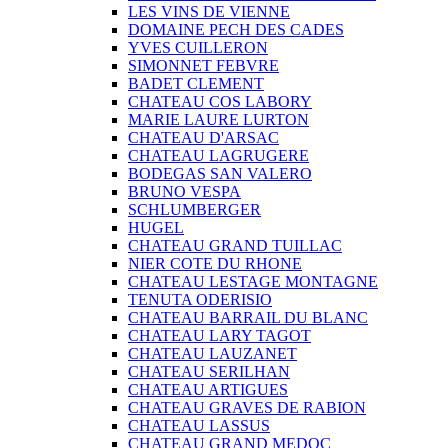
LES VINS DE VIENNE
DOMAINE PECH DES CADES
YVES CUILLERON
SIMONNET FEBVRE
BADET CLEMENT
CHATEAU COS LABORY
MARIE LAURE LURTON
CHATEAU D'ARSAC
CHATEAU LAGRUGERE
BODEGAS SAN VALERO
BRUNO VESPA
SCHLUMBERGER
HUGEL
CHATEAU GRAND TUILLAC
NIER COTE DU RHONE
CHATEAU LESTAGE MONTAGNE
TENUTA ODERISIO
CHATEAU BARRAIL DU BLANC
CHATEAU LARY TAGOT
CHATEAU LAUZANET
CHATEAU SERILHAN
CHATEAU ARTIGUES
CHATEAU GRAVES DE RABION
CHATEAU LASSUS
CHATEAU GRAND MEDOC