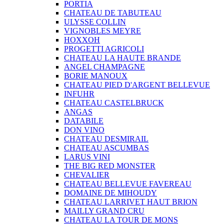
PORTIA
CHATEAU DE TABUTEAU
ULYSSE COLLIN
VIGNOBLES MEYRE
HOXXOH
PROGETTI AGRICOLI
CHATEAU LA HAUTE BRANDE
ANGEL CHAMPAGNE
BORIE MANOUX
CHATEAU PIED D'ARGENT BELLEVUE
INFUHR
CHATEAU CASTELBRUCK
ANGAS
DATABILE
DON VINO
CHATEAU DESMIRAIL
CHATEAU ASCUMBAS
LARUS VINI
THE BIG RED MONSTER
CHEVALIER
CHATEAU BELLEVUE FAVEREAU
DOMAINE DE MIHOUDY
CHATEAU LARRIVET HAUT BRION
MAILLY GRAND CRU
CHATEAU LA TOUR DE MONS