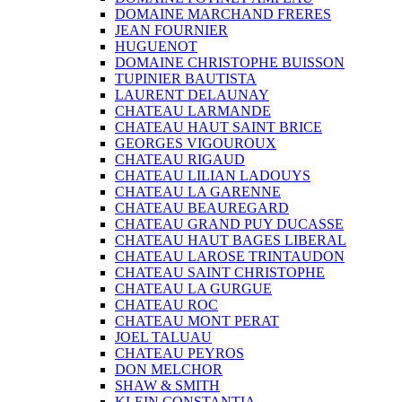
DOMAINE MARCHAND FRERES
JEAN FOURNIER
HUGUENOT
DOMAINE CHRISTOPHE BUISSON
TUPINIER BAUTISTA
LAURENT DELAUNAY
CHATEAU LARMANDE
CHATEAU HAUT SAINT BRICE
GEORGES VIGOUROUX
CHATEAU RIGAUD
CHATEAU LILIAN LADOUYS
CHATEAU LA GARENNE
CHATEAU BEAUREGARD
CHATEAU GRAND PUY DUCASSE
CHATEAU HAUT BAGES LIBERAL
CHATEAU LAROSE TRINTAUDON
CHATEAU SAINT CHRISTOPHE
CHATEAU LA GURGUE
CHATEAU ROC
CHATEAU MONT PERAT
JOEL TALUAU
CHATEAU PEYROS
DON MELCHOR
SHAW & SMITH
KLEIN CONSTANTIA