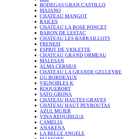
BODEGAS GRAN CASTILLO
MAJANO
CHATEAU MANGOT
RAICES
CHATEAU LA ROSE PONCET
BARON DE LESTAC
CHATEAU LES BARRAILLOTS
FRENESI
ESPRIT DE VIOLETTE
CHATEAU GRAND ORMEAU
MALESAN
ALMA CERSIUS
CHATEAU LA GRANDE GELLEYRE
UG BORDEAUX
VIGNOBLES K
ROQUEBORT
SATO GRONA
CHATEAU HAUTES GRAVES
CHATEAU HAUT PEYROUTAS
AZUL MUJER
VINA REQUINGUA
CAMELIA
ANAKENA
LA BELLE ANGELE
MASSONE