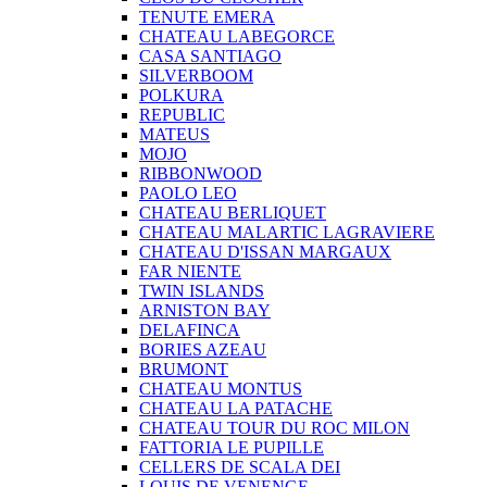
TENUTE EMERA
CHATEAU LABEGORCE
CASA SANTIAGO
SILVERBOOM
POLKURA
REPUBLIC
MATEUS
MOJO
RIBBONWOOD
PAOLO LEO
CHATEAU BERLIQUET
CHATEAU MALARTIC LAGRAVIERE
CHATEAU D'ISSAN MARGAUX
FAR NIENTE
TWIN ISLANDS
ARNISTON BAY
DELAFINCA
BORIES AZEAU
BRUMONT
CHATEAU MONTUS
CHATEAU LA PATACHE
CHATEAU TOUR DU ROC MILON
FATTORIA LE PUPILLE
CELLERS DE SCALA DEI
LOUIS DE VENENGE