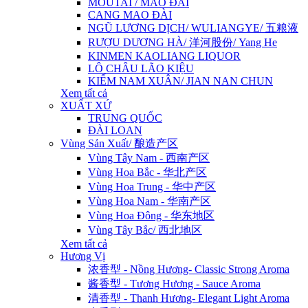
MOUTAI / MAO ĐÀI
CANG MAO ĐÀI
NGŨ LƯƠNG DỊCH/ WULIANGYE/ 五粮液
RƯỢU DƯƠNG HÀ/ 洋河股份/ Yang He
KINMEN KAOLIANG LIQUOR
LÔ CHÂU LÃO KIỆU
KIẾM NAM XUÂN/ JIAN NAN CHUN
Xem tất cả
XUẤT XỨ
TRUNG QUỐC
ĐÀI LOAN
Vùng Sản Xuất/ 酿造产区
Vùng Tây Nam - 西南产区
Vùng Hoa Bắc - 华北产区
Vùng Hoa Trung - 华中产区
Vùng Hoa Nam - 华南产区
Vùng Hoa Đông - 华东地区
Vùng Tây Bắc/ 西北地区
Xem tất cả
Hương Vị
浓香型 - Nồng Hương- Classic Strong Aroma
酱香型 - Tương Hương - Sauce Aroma
清香型 - Thanh Hương- Elegant Light Aroma