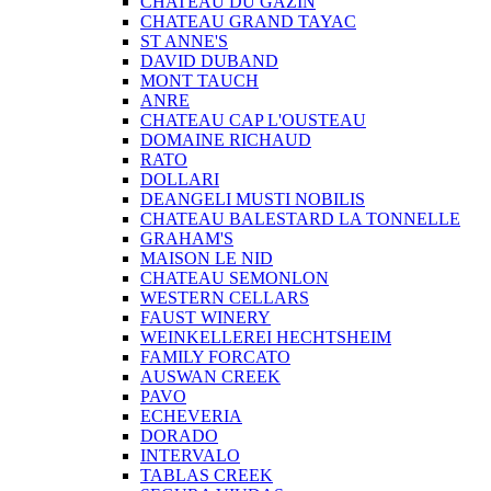
CHATEAU DU GAZIN
CHATEAU GRAND TAYAC
ST ANNE'S
DAVID DUBAND
MONT TAUCH
ANRE
CHATEAU CAP L'OUSTEAU
DOMAINE RICHAUD
RATO
DOLLARI
DEANGELI MUSTI NOBILIS
CHATEAU BALESTARD LA TONNELLE
GRAHAM'S
MAISON LE NID
CHATEAU SEMONLON
WESTERN CELLARS
FAUST WINERY
WEINKELLEREI HECHTSHEIM
FAMILY FORCATO
AUSWAN CREEK
PAVO
ECHEVERIA
DORADO
INTERVALO
TABLAS CREEK