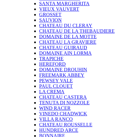
SANTA MARGHERITA
VIEUX VAUVERT
GROSSET
SAUVION
CHATEAU DU CLERAY
CHATEAU DE LA THEBAUDIERE
DOMAINE DE LA MOTTE
CHATEAU LA GRAVIERE
CHATEAU GUIRAUD
DOMAINE AIN LORMA
TRAPICHE
HEREFORD
DOMAINE DROUHIN
FREEMARK ABBEY
PEWSEY VALE
PAUL CLOUET
LA CREMA
CHATEAU CASTERA
TENUTA DI NOZZOLE
WIND RACER
VINEDO CHADWICK
VILLA RANCO
CHATEAU ROUSSELLE
HUNDRED ARCE
BONNAIRE