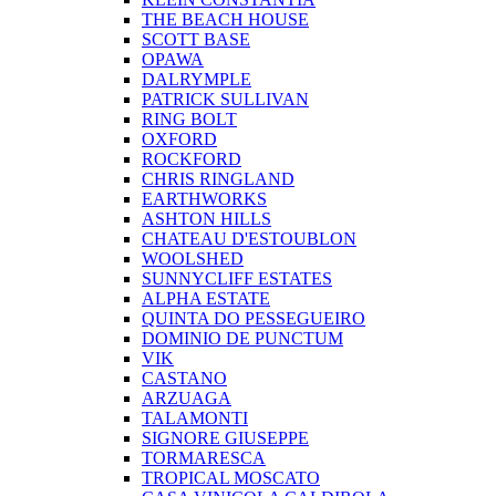
THE BEACH HOUSE
SCOTT BASE
OPAWA
DALRYMPLE
PATRICK SULLIVAN
RING BOLT
OXFORD
ROCKFORD
CHRIS RINGLAND
EARTHWORKS
ASHTON HILLS
CHATEAU D'ESTOUBLON
WOOLSHED
SUNNYCLIFF ESTATES
ALPHA ESTATE
QUINTA DO PESSEGUEIRO
DOMINIO DE PUNCTUM
VIK
CASTANO
ARZUAGA
TALAMONTI
SIGNORE GIUSEPPE
TORMARESCA
TROPICAL MOSCATO