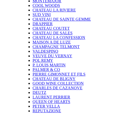
MONTEMAJOR
COOL WOODS
CHATEAU LA RIVIERE
SUD VINI
CHATEAU DE SAINTE GEMME
DRAPPIER
CHATEAU COUTET
CHATEAU DE SALES
CHATEAU LA CONFESSION
MAISON A DE LUZE
CHAMPAGNE TELMONT
VALDESPINO
VEUVE DU VERNAY
POL REMY
P. LOUIS MARTIN
PALMER & CO
PIERRE GIMONNET ET FILS
CHATEAU DE BLIGNY
GOOD WINE COLLECTION
CHARLES DE CAZANOVE
DEUTZ
LAURENT PERRIER
QUEEN OF HEARTS
PETER VELLA
REPUTAZIONE