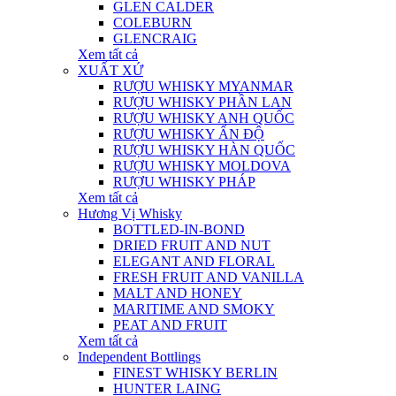
GLEN CALDER
COLEBURN
GLENCRAIG
Xem tất cả
XUẤT XỨ
RƯỢU WHISKY MYANMAR
RƯỢU WHISKY PHẦN LAN
RƯỢU WHISKY ANH QUỐC
RƯỢU WHISKY ẤN ĐỘ
RƯỢU WHISKY HÀN QUỐC
RƯỢU WHISKY MOLDOVA
RƯỢU WHISKY PHÁP
Xem tất cả
Hương Vị Whisky
BOTTLED-IN-BOND
DRIED FRUIT AND NUT
ELEGANT AND FLORAL
FRESH FRUIT AND VANILLA
MALT AND HONEY
MARITIME AND SMOKY
PEAT AND FRUIT
Xem tất cả
Independent Bottlings
FINEST WHISKY BERLIN
HUNTER LAING