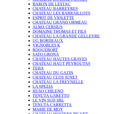
BARON DE LESTAC
CHATEAU BARREYRES
CHATEAU LES BARRAILLOTS
ESPRIT DE VIOLETTE
CHATEAU GRAND ORMEAU
ALMA CERSIUS
DOMAINE THOMAS ET FILS
CHATEAU LA GRANDE GELLEYRE
UG BORDEAUX
VIGNOBLES K
ROQUEBORT
SATO GRONA
CHATEAU HAUTES GRAVES
CHATEAU HAUT PEYROUTAS
TEHA
CHATEAU DU GAZIN
CHATEAU CLOS JUNET
CHATEAU LA FREYNELLE
LA SPEZIA
HUSO CHILENO
TENUTA GARETTO
LE VIN SUD SRL
TENUTA CARRETTA
MARIE DE MOY
CHATEAU HOSTENS PICANT