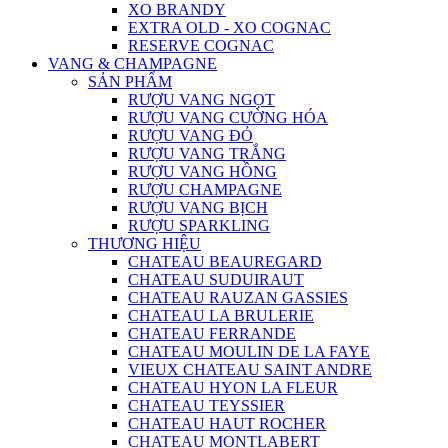
XO BRANDY
EXTRA OLD - XO COGNAC
RESERVE COGNAC
VANG & CHAMPAGNE
SẢN PHẨM
RƯỢU VANG NGỌT
RƯỢU VANG CƯỜNG HÓA
RƯỢU VANG ĐỎ
RƯỢU VANG TRẮNG
RƯỢU VANG HỒNG
RƯỢU CHAMPAGNE
RƯỢU VANG BỊCH
RƯỢU SPARKLING
THƯƠNG HIỆU
CHATEAU BEAUREGARD
CHATEAU SUDUIRAUT
CHATEAU RAUZAN GASSIES
CHATEAU LA BRULERIE
CHATEAU FERRANDE
CHATEAU MOULIN DE LA FAYE
VIEUX CHATEAU SAINT ANDRE
CHATEAU HYON LA FLEUR
CHATEAU TEYSSIER
CHATEAU HAUT ROCHER
CHATEAU MONTLABERT