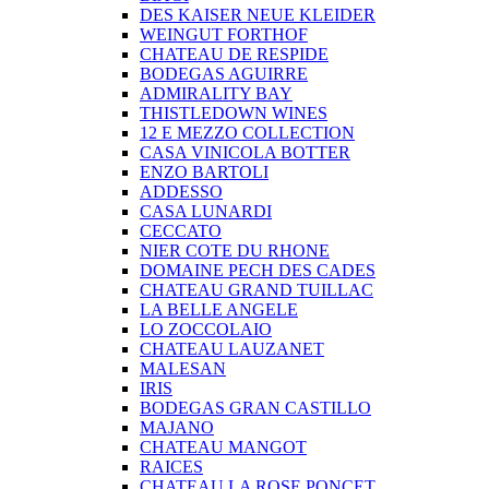
DES KAISER NEUE KLEIDER
WEINGUT FORTHOF
CHATEAU DE RESPIDE
BODEGAS AGUIRRE
ADMIRALITY BAY
THISTLEDOWN WINES
12 E MEZZO COLLECTION
CASA VINICOLA BOTTER
ENZO BARTOLI
ADDESSO
CASA LUNARDI
CECCATO
NIER COTE DU RHONE
DOMAINE PECH DES CADES
CHATEAU GRAND TUILLAC
LA BELLE ANGELE
LO ZOCCOLAIO
CHATEAU LAUZANET
MALESAN
IRIS
BODEGAS GRAN CASTILLO
MAJANO
CHATEAU MANGOT
RAICES
CHATEAU LA ROSE PONCET