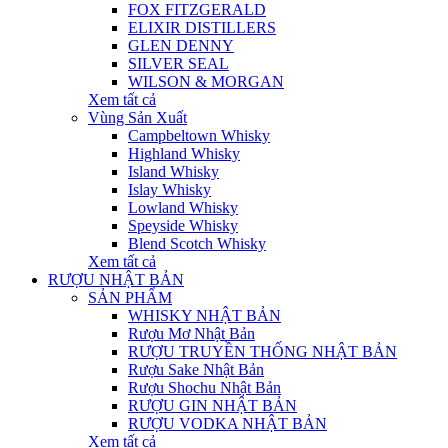
FOX FITZGERALD
ELIXIR DISTILLERS
GLEN DENNY
SILVER SEAL
WILSON & MORGAN
Xem tất cả
Vùng Sản Xuất
Campbeltown Whisky
Highland Whisky
Island Whisky
Islay Whisky
Lowland Whisky
Speyside Whisky
Blend Scotch Whisky
Xem tất cả
RƯỢU NHẬT BẢN
SẢN PHẨM
WHISKY NHẬT BẢN
Rượu Mơ Nhật Bản
RƯỢU TRUYỀN THỐNG NHẬT BẢN
Rượu Sake Nhật Bản
Rượu Shochu Nhật Bản
RƯỢU GIN NHẬT BẢN
RƯỢU VODKA NHẬT BẢN
Xem tất cả