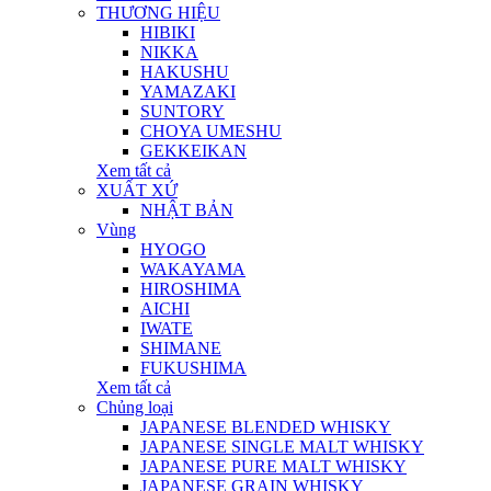
THƯƠNG HIỆU
HIBIKI
NIKKA
HAKUSHU
YAMAZAKI
SUNTORY
CHOYA UMESHU
GEKKEIKAN
Xem tất cả
XUẤT XỨ
NHẬT BẢN
Vùng
HYOGO
WAKAYAMA
HIROSHIMA
AICHI
IWATE
SHIMANE
FUKUSHIMA
Xem tất cả
Chủng loại
JAPANESE BLENDED WHISKY
JAPANESE SINGLE MALT WHISKY
JAPANESE PURE MALT WHISKY
JAPANESE GRAIN WHISKY