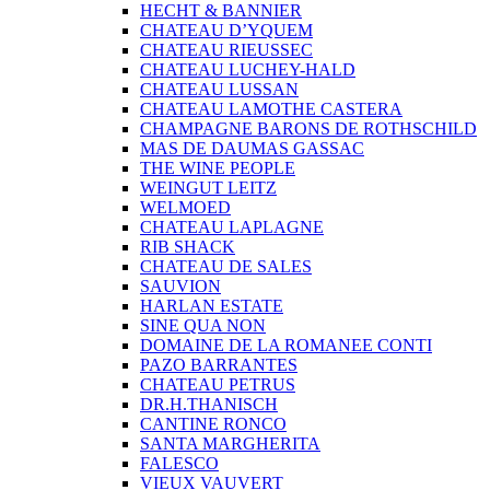
HECHT & BANNIER
CHATEAU D’YQUEM
CHATEAU RIEUSSEC
CHATEAU LUCHEY-HALD
CHATEAU LUSSAN
CHATEAU LAMOTHE CASTERA
CHAMPAGNE BARONS DE ROTHSCHILD
MAS DE DAUMAS GASSAC
THE WINE PEOPLE
WEINGUT LEITZ
WELMOED
CHATEAU LAPLAGNE
RIB SHACK
CHATEAU DE SALES
SAUVION
HARLAN ESTATE
SINE QUA NON
DOMAINE DE LA ROMANEE CONTI
PAZO BARRANTES
CHATEAU PETRUS
DR.H.THANISCH
CANTINE RONCO
SANTA MARGHERITA
FALESCO
VIEUX VAUVERT