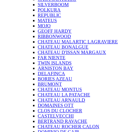
SILVERBOOM
POLKURA
REPUBLIC
MATEUS
MOJO
GEOFF HARDY
RIBBONWOOD
CHATEAU MALARTIC LAGRAVIERE
CHATEAU BONALGUE
CHATEAU D'ISSAN MARGAUX
FAR NIENTE
TWIN ISLANDS
ARNISTON BAY
DELAFINCA
BORIES AZEAU
BRUMONT
CHATEAU MONTUS
CHATEAU LA PATACHE
CHATEAU ARNAULD
DOMAINES OTT
CLOS DU CLOCHER
CASTELVECCHI
BERTRAND RAVACHE
CHATEAU ROCHER CALON
DOMINIO DE CAIR