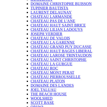
DOMAINE CHRISTOPHE BUISSON
TUPINIER BAUTISTA
LAURENT DELAUNAY
CHATEAU LARMANDE
CHATEAU PAS DE L'ANE
CHATEAU HAUT SAINT BRICE
CHATEAU LILIAN LADOUYS
JOSEPH VERDIER
CHATEAU DE VALOIS
CHATEAU LA GARENNE
CHATEAU GRAND PUY DUCASSE
CHATEAU HAUT BAGES LIBERAL
CHATEAU LAROSE TRINTAUDON
CHATEAU SAINT CHRISTOPHE
CHATEAU LA GURGUE
CHATEAU ROC
CHATEAU MONT PERAT
CHATEAU PIERROUSSELLE
CHATEAU PLATON
DOMAINE DES LANDES
JOEL TALUAU
THE BEACH HOUSE
WOOLSHED
SCOTT BASE
OPAWA