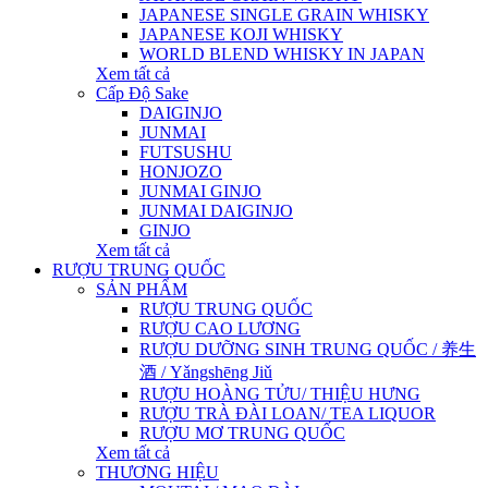
JAPANESE SINGLE GRAIN WHISKY
JAPANESE KOJI WHISKY
WORLD BLEND WHISKY IN JAPAN
Xem tất cả
Cấp Độ Sake
DAIGINJO
JUNMAI
FUTSUSHU
HONJOZO
JUNMAI GINJO
JUNMAI DAIGINJO
GINJO
Xem tất cả
RƯỢU TRUNG QUỐC
SẢN PHẨM
RƯỢU TRUNG QUỐC
RƯỢU CAO LƯƠNG
RƯỢU DƯỠNG SINH TRUNG QUỐC / 养生
酒 / Yǎngshēng Jiǔ
RƯỢU HOÀNG TỬU/ THIỆU HƯNG
RƯỢU TRÀ ĐÀI LOAN/ TEA LIQUOR
RƯỢU MƠ TRUNG QUỐC
Xem tất cả
THƯƠNG HIỆU