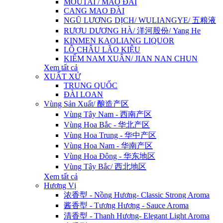
MOUTAI / MAO ĐÀI
CANG MAO ĐÀI
NGŨ LƯƠNG DỊCH/ WULIANGYE/ 五粮液
RƯỢU DƯƠNG HÀ/ 洋河股份/ Yang He
KINMEN KAOLIANG LIQUOR
LÔ CHÂU LÃO KIỆU
KIẾM NAM XUÂN/ JIAN NAN CHUN
Xem tất cả
XUẤT XỨ
TRUNG QUỐC
ĐÀI LOAN
Vùng Sản Xuất/ 酿造产区
Vùng Tây Nam - 西南产区
Vùng Hoa Bắc - 华北产区
Vùng Hoa Trung - 华中产区
Vùng Hoa Nam - 华南产区
Vùng Hoa Đông - 华东地区
Vùng Tây Bắc/ 西北地区
Xem tất cả
Hương Vị
浓香型 - Nồng Hương- Classic Strong Aroma
酱香型 - Tương Hương - Sauce Aroma
清香型 - Thanh Hương- Elegant Light Aroma