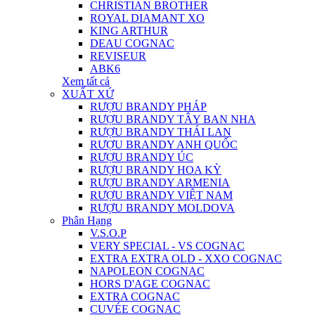
CHRISTIAN BROTHER
ROYAL DIAMANT XO
KING ARTHUR
DEAU COGNAC
REVISEUR
ABK6
Xem tất cả
XUẤT XỨ
RƯỢU BRANDY PHÁP
RƯỢU BRANDY TÂY BAN NHA
RƯỢU BRANDY THÁI LAN
RƯỢU BRANDY ANH QUỐC
RƯỢU BRANDY ÚC
RƯỢU BRANDY HOA KỲ
RƯỢU BRANDY ARMENIA
RƯỢU BRANDY VIỆT NAM
RƯỢU BRANDY MOLDOVA
Phân Hạng
V.S.O.P
VERY SPECIAL - VS COGNAC
EXTRA EXTRA OLD - XXO COGNAC
NAPOLEON COGNAC
HORS D'AGE COGNAC
EXTRA COGNAC
CUVÉE COGNAC