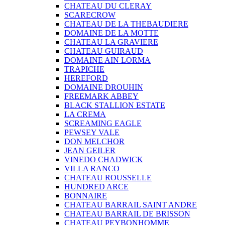
CHATEAU DU CLERAY
SCARECROW
CHATEAU DE LA THEBAUDIERE
DOMAINE DE LA MOTTE
CHATEAU LA GRAVIERE
CHATEAU GUIRAUD
DOMAINE AIN LORMA
TRAPICHE
HEREFORD
DOMAINE DROUHIN
FREEMARK ABBEY
BLACK STALLION ESTATE
LA CREMA
SCREAMING EAGLE
PEWSEY VALE
DON MELCHOR
JEAN GEILER
VINEDO CHADWICK
VILLA RANCO
CHATEAU ROUSSELLE
HUNDRED ARCE
BONNAIRE
CHATEAU BARRAIL SAINT ANDRE
CHATEAU BARRAIL DE BRISSON
CHATEAU PEYBONHOMME