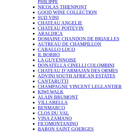
PHILIPPE
NICOLAS THIENPONT
GOOD WINE COLLECTION
SUD VINI
CHATEAU ANGELIE
CHATEAU POITEVIN
ARALDICA
DOMAINE CHANDON DE BRIAILLES
AUTREAU DE CHAMPILLON
CABALLO LOCO
IL BORRO
LA GUYENNOISE
DONATELLA CINELLI COLOMBINI
CHATEAU D’ARMAJAN DES ORMES
ADVINI SOUTH AFRICAN ESTATES
CANTARUTTI
CHAMPAGNE VINCENT LEGLANTIER
KIWI WALK
ALAIN BRUMONT
VILLABELLA
BENMARCO
CLOS DU VAL
VINA ZAMANO
FICOMONTANINO
BARON SAINT GOERGES