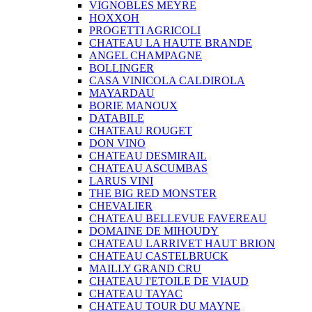
VIGNOBLES MEYRE
HOXXOH
PROGETTI AGRICOLI
CHATEAU LA HAUTE BRANDE
ANGEL CHAMPAGNE
BOLLINGER
CASA VINICOLA CALDIROLA
MAYARDAU
BORIE MANOUX
DATABILE
CHATEAU ROUGET
DON VINO
CHATEAU DESMIRAIL
CHATEAU ASCUMBAS
LARUS VINI
THE BIG RED MONSTER
CHEVALIER
CHATEAU BELLEVUE FAVEREAU
DOMAINE DE MIHOUDY
CHATEAU LARRIVET HAUT BRION
CHATEAU CASTELBRUCK
MAILLY GRAND CRU
CHATEAU I'ETOILE DE VIAUD
CHATEAU TAYAC
CHATEAU TOUR DU MAYNE