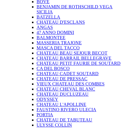
BOVE
BENJAMIN DE ROTHSCHILD VEGA
SICILIA
BATZELLA
CHATEAU D'ESCLANS
ANGAS
47 ANNO DOMINI
BALMONTEE
MASSERIA TRAJONE
MASCA DEL TACCO
CHATEAU BEAU SEJOUR BECOT
CHATEAU BARRAIL BELLEGRAVE
CHATEAU PETIT FAURIE DE SOUTARD
CA DEL BOSCO
CHATEAU CADET SOUTARD
CHATEAU DE PRESSAC
VIEUX CHATEAU DES COMBES
CHATEAU CHEVAL BLANC
CHATEAU DUCLUZEAU
ODYSSEY
CHATEAU L'APOLLINE
FAUSTINO RIVERO ULECIA
PORTIA
CHATEAU DE TABUTEAU
ULYSSE COLLIN