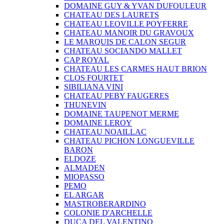
DOMAINE GUY & YVAN DUFOULEUR
CHATEAU DES LAURETS
CHATEAU LEOVILLE POYFERRE
CHATEAU MANOIR DU GRAVOUX
LE MARQUIS DE CALON SEGUR
CHATEAU SOCIANDO MALLET
CAP ROYAL
CHATEAU LES CARMES HAUT BRION
CLOS FOURTET
SIBILIANA VINI
CHATEAU PEBY FAUGERES
THUNEVIN
DOMAINE TAUPENOT MERME
DOMAINE LEROY
CHATEAU NOAILLAC
CHATEAU PICHON LONGUEVILLE
BARON
ELDOZE
ALMADEN
MIOPASSO
PEMO
EL ARGAR
MASTROBERARDINO
COLONIE D'ARCHELLE
DUCA DEL VALENTINO