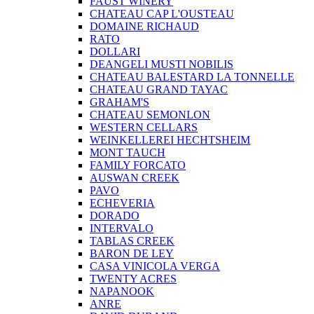
FAUST WINERY
CHATEAU CAP L'OUSTEAU
DOMAINE RICHAUD
RATO
DOLLARI
DEANGELI MUSTI NOBILIS
CHATEAU BALESTARD LA TONNELLE
CHATEAU GRAND TAYAC
GRAHAM'S
CHATEAU SEMONLON
WESTERN CELLARS
WEINKELLEREI HECHTSHEIM
MONT TAUCH
FAMILY FORCATO
AUSWAN CREEK
PAVO
ECHEVERIA
DORADO
INTERVALO
TABLAS CREEK
BARON DE LEY
CASA VINICOLA VERGA
TWENTY ACRES
NAPANOOK
ANRE