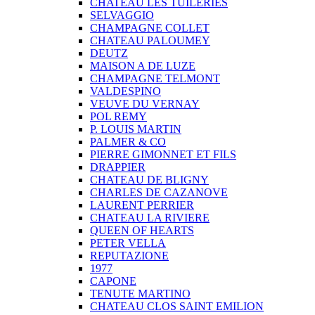
CHATEAU LES TUILERIES
SELVAGGIO
CHAMPAGNE COLLET
CHATEAU PALOUMEY
DEUTZ
MAISON A DE LUZE
CHAMPAGNE TELMONT
VALDESPINO
VEUVE DU VERNAY
POL REMY
P. LOUIS MARTIN
PALMER & CO
PIERRE GIMONNET ET FILS
DRAPPIER
CHATEAU DE BLIGNY
CHARLES DE CAZANOVE
LAURENT PERRIER
CHATEAU LA RIVIERE
QUEEN OF HEARTS
PETER VELLA
REPUTAZIONE
1977
CAPONE
TENUTE MARTINO
CHATEAU CLOS SAINT EMILION