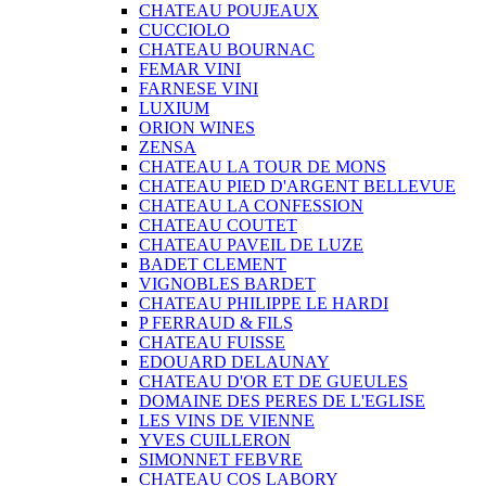
CHATEAU POUJEAUX
CUCCIOLO
CHATEAU BOURNAC
FEMAR VINI
FARNESE VINI
LUXIUM
ORION WINES
ZENSA
CHATEAU LA TOUR DE MONS
CHATEAU PIED D'ARGENT BELLEVUE
CHATEAU LA CONFESSION
CHATEAU COUTET
CHATEAU PAVEIL DE LUZE
BADET CLEMENT
VIGNOBLES BARDET
CHATEAU PHILIPPE LE HARDI
P FERRAUD & FILS
CHATEAU FUISSE
EDOUARD DELAUNAY
CHATEAU D'OR ET DE GUEULES
DOMAINE DES PERES DE L'EGLISE
LES VINS DE VIENNE
YVES CUILLERON
SIMONNET FEBVRE
CHATEAU COS LABORY