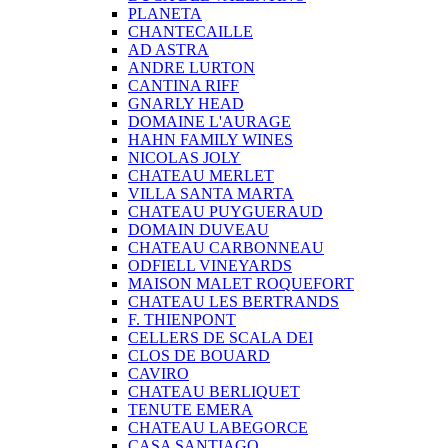
PLANETA
CHANTECAILLE
AD ASTRA
ANDRE LURTON
CANTINA RIFF
GNARLY HEAD
DOMAINE L'AURAGE
HAHN FAMILY WINES
NICOLAS JOLY
CHATEAU MERLET
VILLA SANTA MARTA
CHATEAU PUYGUERAUD
DOMAIN DUVEAU
CHATEAU CARBONNEAU
ODFIELL VINEYARDS
MAISON MALET ROQUEFORT
CHATEAU LES BERTRANDS
F. THIENPONT
CELLERS DE SCALA DEI
CLOS DE BOUARD
CAVIRO
CHATEAU BERLIQUET
TENUTE EMERA
CHATEAU LABEGORCE
CASA SANTIAGO