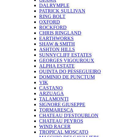
DALRYMPLE
PATRICK SULLIVAN
RING BOLT
OXFORD
ROCKFORD
CHRIS RINGLAND
EARTHWORKS
SHAW & SMITH
ASHTON HILLS
SUNNYCLIFF ESTATES
GEORGES VIGOUROUX
ALPHA ESTATE
QUINTA DO PESSEGUEIRO
DOMINIO DE PUNCTUM
VIK
CASTANO
ARZUAGA
TALAMONTI
SIGNORE GIUSEPPE
TORMARESCA
CHATEAU D'ESTOUBLON
CHATEAU PEYROS
WIND RACER
TROPICAL MOSCATO