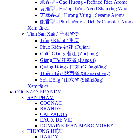
米香型 - Gạo Hương - Refined Rice Aroma
黄酒型 - Hoàng Tửu - Aged Shaoxing Wine
芝麻香型 - Hương Vừng - Sesame Aroma
馥香型 - Phụ Hương - Rich & Complex Aroma
Xem tất cả
Tỉnh Sản Xuất/ 产地省份
Trùng Khánh/ 重庆
Phúc Kiến/ 福建 (Fujian)
Chiết Giang/ 浙江 (Zhejiang)
Giang Tô/ 江苏省 (Jiangsu)
Quảng Đông / 广东 (Guǎngdōng)
Thiểm Tây/ 陝西省 (Shǎnxī sheng)
Sơn Đông / 山东省 (Shāndōng)
Xem tất cả
COGNAC/ BRANDY
SẢN PHẨM
COGNAC
BRANDY
CALVADOS
EAUX DE VIE
DOMAINE JEAN MARC MOREY
THƯƠNG HIỆU
HARDY