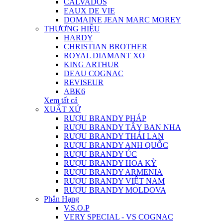
CALVADOS
EAUX DE VIE
DOMAINE JEAN MARC MOREY
THƯƠNG HIỆU
HARDY
CHRISTIAN BROTHER
ROYAL DIAMANT XO
KING ARTHUR
DEAU COGNAC
REVISEUR
ABK6
Xem tất cả
XUẤT XỨ
RƯỢU BRANDY PHÁP
RƯỢU BRANDY TÂY BAN NHA
RƯỢU BRANDY THÁI LAN
RƯỢU BRANDY ANH QUỐC
RƯỢU BRANDY ÚC
RƯỢU BRANDY HOA KỲ
RƯỢU BRANDY ARMENIA
RƯỢU BRANDY VIỆT NAM
RƯỢU BRANDY MOLDOVA
Phân Hạng
V.S.O.P
VERY SPECIAL - VS COGNAC