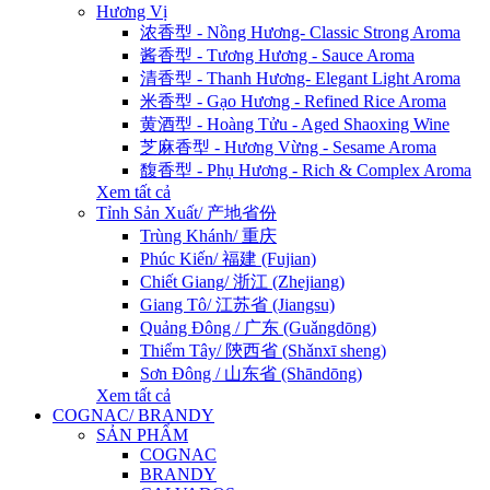
Hương Vị
浓香型 - Nồng Hương- Classic Strong Aroma
酱香型 - Tương Hương - Sauce Aroma
清香型 - Thanh Hương- Elegant Light Aroma
米香型 - Gạo Hương - Refined Rice Aroma
黄酒型 - Hoàng Tửu - Aged Shaoxing Wine
芝麻香型 - Hương Vừng - Sesame Aroma
馥香型 - Phụ Hương - Rich & Complex Aroma
Xem tất cả
Tỉnh Sản Xuất/ 产地省份
Trùng Khánh/ 重庆
Phúc Kiến/ 福建 (Fujian)
Chiết Giang/ 浙江 (Zhejiang)
Giang Tô/ 江苏省 (Jiangsu)
Quảng Đông / 广东 (Guǎngdōng)
Thiểm Tây/ 陝西省 (Shǎnxī sheng)
Sơn Đông / 山东省 (Shāndōng)
Xem tất cả
COGNAC/ BRANDY
SẢN PHẨM
COGNAC
BRANDY