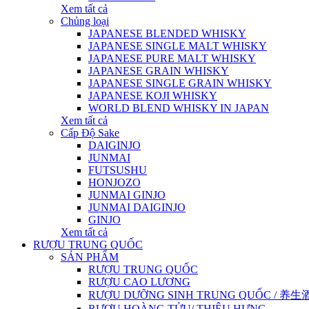
Xem tất cả
Chủng loại
JAPANESE BLENDED WHISKY
JAPANESE SINGLE MALT WHISKY
JAPANESE PURE MALT WHISKY
JAPANESE GRAIN WHISKY
JAPANESE SINGLE GRAIN WHISKY
JAPANESE KOJI WHISKY
WORLD BLEND WHISKY IN JAPAN
Xem tất cả
Cấp Độ Sake
DAIGINJO
JUNMAI
FUTSUSHU
HONJOZO
JUNMAI GINJO
JUNMAI DAIGINJO
GINJO
Xem tất cả
RƯỢU TRUNG QUỐC
SẢN PHẨM
RƯỢU TRUNG QUỐC
RƯỢU CAO LƯƠNG
RƯỢU DƯỠNG SINH TRUNG QUỐC / 养生酒 / 
RƯỢU HOÀNG TỬU/ THIỆU HƯNG