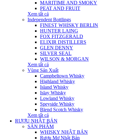
MARITIME AND SMOKY
PEAT AND FRUIT
Xem tất cả
Independent Bottlings
FINEST WHISKY BERLIN
HUNTER LAING
FOX FITZGERALD
ELIXIR DISTILLERS
GLEN DENNY
SILVER SEAL
WILSON & MORGAN
Xem tất cả
Vùng Sản Xuất
Campbeltown Whisky
Highland Whisky
Island Whisky
Islay Whisky
Lowland Whisky
Speyside Whisky
Blend Scotch Whisky
Xem tất cả
RƯỢU NHẬT BẢN
SẢN PHẨM
WHISKY NHẬT BẢN
Rượu Mơ Nhật Bản