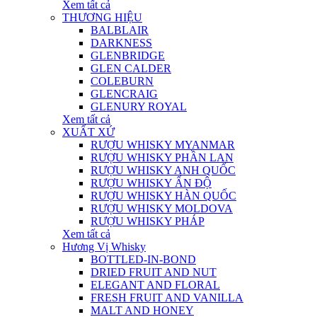
Xem tất cả
THƯƠNG HIỆU
BALBLAIR
DARKNESS
GLENBRIDGE
GLEN CALDER
COLEBURN
GLENCRAIG
GLENURY ROYAL
Xem tất cả
XUẤT XỨ
RƯỢU WHISKY MYANMAR
RƯỢU WHISKY PHẦN LAN
RƯỢU WHISKY ANH QUỐC
RƯỢU WHISKY ẤN ĐỘ
RƯỢU WHISKY HÀN QUỐC
RƯỢU WHISKY MOLDOVA
RƯỢU WHISKY PHÁP
Xem tất cả
Hương Vị Whisky
BOTTLED-IN-BOND
DRIED FRUIT AND NUT
ELEGANT AND FLORAL
FRESH FRUIT AND VANILLA
MALT AND HONEY