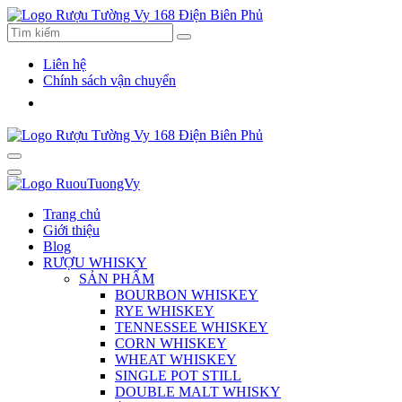
Liên hệ
Chính sách vận chuyển
Trang chủ
Giới thiệu
Blog
RƯỢU WHISKY
SẢN PHẨM
BOURBON WHISKEY
RYE WHISKEY
TENNESSEE WHISKEY
CORN WHISKEY
WHEAT WHISKEY
SINGLE POT STILL
DOUBLE MALT WHISKY