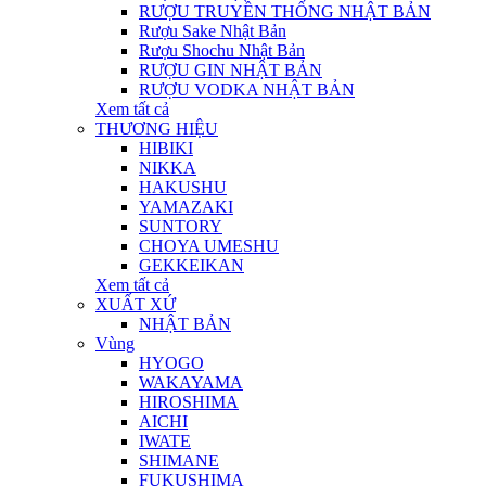
RƯỢU TRUYỀN THỐNG NHẬT BẢN
Rượu Sake Nhật Bản
Rượu Shochu Nhật Bản
RƯỢU GIN NHẬT BẢN
RƯỢU VODKA NHẬT BẢN
Xem tất cả
THƯƠNG HIỆU
HIBIKI
NIKKA
HAKUSHU
YAMAZAKI
SUNTORY
CHOYA UMESHU
GEKKEIKAN
Xem tất cả
XUẤT XỨ
NHẬT BẢN
Vùng
HYOGO
WAKAYAMA
HIROSHIMA
AICHI
IWATE
SHIMANE
FUKUSHIMA