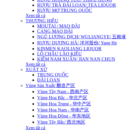
RƯỢU TRÀ ĐÀI LOAN/ TEA LIQUOR
RƯỢU MƠ TRUNG QUỐC
Xem tất cả
THƯƠNG HIỆU
MOUTAI / MAO ĐÀI
CANG MAO ĐÀI
NGŨ LƯƠNG DỊCH/ WULIANGYE/ 五粮液
RƯỢU DƯƠNG HÀ/ 洋河股份/ Yang He
KINMEN KAOLIANG LIQUOR
LÔ CHÂU LÃO KIỆU
KIẾM NAM XUÂN/ JIAN NAN CHUN
Xem tất cả
XUẤT XỨ
TRUNG QUỐC
ĐÀI LOAN
Vùng Sản Xuất/ 酿造产区
Vùng Tây Nam - 西南产区
Vùng Hoa Bắc - 华北产区
Vùng Hoa Trung - 华中产区
Vùng Hoa Nam - 华南产区
Vùng Hoa Đông - 华东地区
Vùng Tây Bắc/ 西北地区
Xem tất cả