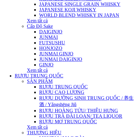
JAPANESE SINGLE GRAIN WHISKY
JAPANESE KOJI WHISKY
WORLD BLEND WHISKY IN JAPAN
Xem tất cả
Cấp Độ Sake
DAIGINJO
JUNMAI
FUTSUSHU
HONJOZO
JUNMAI GINJO
JUNMAI DAIGINJO
GINJO
Xem tất cả
RƯỢU TRUNG QUỐC
SẢN PHẨM
RƯỢU TRUNG QUỐC
RƯỢU CAO LƯƠNG
RƯỢU DƯỠNG SINH TRUNG QUỐC / 养生
酒 / Yǎngshēng Jiǔ
RƯỢU HOÀNG TỬU/ THIỆU HƯNG
RƯỢU TRÀ ĐÀI LOAN/ TEA LIQUOR
RƯỢU MƠ TRUNG QUỐC
Xem tất cả
THƯƠNG HIỆU