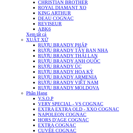
CHRISTIAN BROTHER
ROYAL DIAMANT XO
KING ARTHUR
DEAU COGNAC
REVISEUR
ABK6
Xem tất cả
XUẤT XỨ
RƯỢU BRANDY PHÁP
RƯỢU BRANDY TÂY BAN NHA
RƯỢU BRANDY THÁI LAN
RƯỢU BRANDY ANH QUỐC
RƯỢU BRANDY ÚC
RƯỢU BRANDY HOA KỲ
RƯỢU BRANDY ARMENIA
RƯỢU BRANDY VIỆT NAM
RƯỢU BRANDY MOLDOVA
Phân Hạng
V.S.O.P
VERY SPECIAL - VS COGNAC
EXTRA EXTRA OLD - XXO COGNAC
NAPOLEON COGNAC
HORS D'AGE COGNAC
EXTRA COGNAC
CUVÉE COGNAC