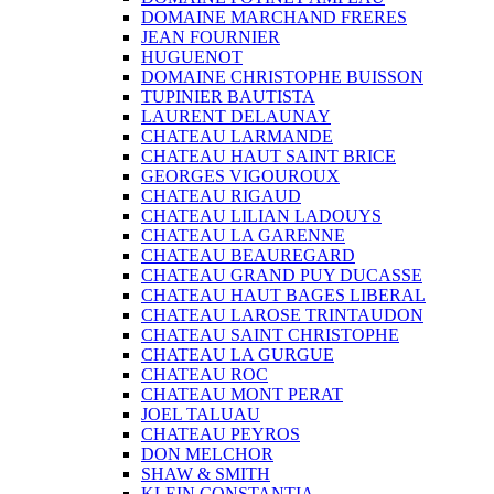
DOMAINE MARCHAND FRERES
JEAN FOURNIER
HUGUENOT
DOMAINE CHRISTOPHE BUISSON
TUPINIER BAUTISTA
LAURENT DELAUNAY
CHATEAU LARMANDE
CHATEAU HAUT SAINT BRICE
GEORGES VIGOUROUX
CHATEAU RIGAUD
CHATEAU LILIAN LADOUYS
CHATEAU LA GARENNE
CHATEAU BEAUREGARD
CHATEAU GRAND PUY DUCASSE
CHATEAU HAUT BAGES LIBERAL
CHATEAU LAROSE TRINTAUDON
CHATEAU SAINT CHRISTOPHE
CHATEAU LA GURGUE
CHATEAU ROC
CHATEAU MONT PERAT
JOEL TALUAU
CHATEAU PEYROS
DON MELCHOR
SHAW & SMITH
KLEIN CONSTANTIA