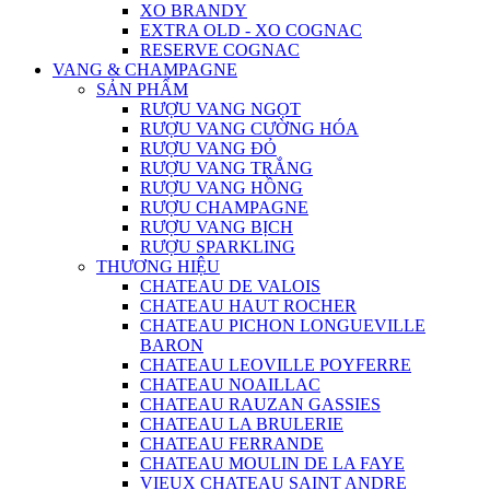
XO BRANDY
EXTRA OLD - XO COGNAC
RESERVE COGNAC
VANG & CHAMPAGNE
SẢN PHẨM
RƯỢU VANG NGỌT
RƯỢU VANG CƯỜNG HÓA
RƯỢU VANG ĐỎ
RƯỢU VANG TRẮNG
RƯỢU VANG HỒNG
RƯỢU CHAMPAGNE
RƯỢU VANG BỊCH
RƯỢU SPARKLING
THƯƠNG HIỆU
CHATEAU DE VALOIS
CHATEAU HAUT ROCHER
CHATEAU PICHON LONGUEVILLE
BARON
CHATEAU LEOVILLE POYFERRE
CHATEAU NOAILLAC
CHATEAU RAUZAN GASSIES
CHATEAU LA BRULERIE
CHATEAU FERRANDE
CHATEAU MOULIN DE LA FAYE
VIEUX CHATEAU SAINT ANDRE