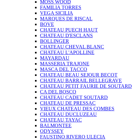
MOSS WOOD
FAMILIA TORRES
VEGA SICILIA
MARQUES DE RISCAL
BOVE
CHATEAU PUECH HAUT
CHATEAU D'ESCLANS
BOLLINGER
CHATEAU CHEVAL BLANC
CHATEAU L'APOLLINE
MAYARDAU
MASSERIA TRAJONE
MASCA DEL TACCO
CHATEAU BEAU SEJOUR BECOT
CHATEAU BARRAIL BELLEGRAVE
CHATEAU PETIT FAURIE DE SOUTARD
CA DEL BOSCO
CHATEAU CADET SOUTARD
CHATEAU DE PRESSAC
VIEUX CHATEAU DES COMBES
CHATEAU DUCLUZEAU
CHATEAU TAYAC
BALMONTEE
ODYSSEY
FAUSTINO RIVERO ULECIA