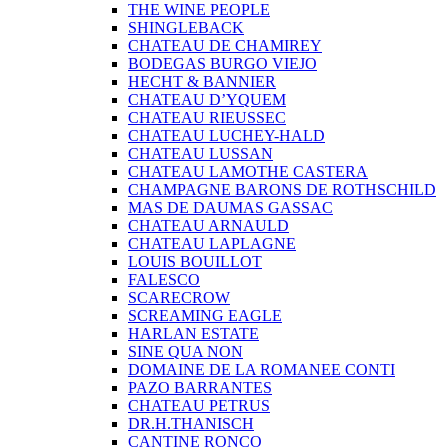
THE WINE PEOPLE
SHINGLEBACK
CHATEAU DE CHAMIREY
BODEGAS BURGO VIEJO
HECHT & BANNIER
CHATEAU D’YQUEM
CHATEAU RIEUSSEC
CHATEAU LUCHEY-HALD
CHATEAU LUSSAN
CHATEAU LAMOTHE CASTERA
CHAMPAGNE BARONS DE ROTHSCHILD
MAS DE DAUMAS GASSAC
CHATEAU ARNAULD
CHATEAU LAPLAGNE
LOUIS BOUILLOT
FALESCO
SCARECROW
SCREAMING EAGLE
HARLAN ESTATE
SINE QUA NON
DOMAINE DE LA ROMANEE CONTI
PAZO BARRANTES
CHATEAU PETRUS
DR.H.THANISCH
CANTINE RONCO