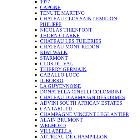
1977
CAPONE
TENUTE MARTINO
CHATEAU CLOS SAINT EMILION
PHILIPPE
NICOLAS THIENPONT
THORN CLARKE
CHATEAU LES TUILERIES
CHATEAU MONT REDON
KIWI WALK
STARMONT
CLOS DU VAL
THIERRY GERMAIN
CABALLO LOCO
IL BORRO
LA GUYENNOISE
DONATELLA CINELLI COLOMBINI
CHATEAU D’ARMAJAN DES ORMES
ADVINI SOUTH AFRICAN ESTATES
CANTARUTTI
CHAMPAGNE VINCENT LEGLANTIER
ALAIN BRUMONT
WELMOED
VILLABELLA
AUTREAU DE CHAMPILLON