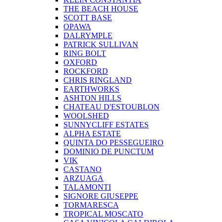
THE BEACH HOUSE
SCOTT BASE
OPAWA
DALRYMPLE
PATRICK SULLIVAN
RING BOLT
OXFORD
ROCKFORD
CHRIS RINGLAND
EARTHWORKS
ASHTON HILLS
CHATEAU D'ESTOUBLON
WOOLSHED
SUNNYCLIFF ESTATES
ALPHA ESTATE
QUINTA DO PESSEGUEIRO
DOMINIO DE PUNCTUM
VIK
CASTANO
ARZUAGA
TALAMONTI
SIGNORE GIUSEPPE
TORMARESCA
TROPICAL MOSCATO