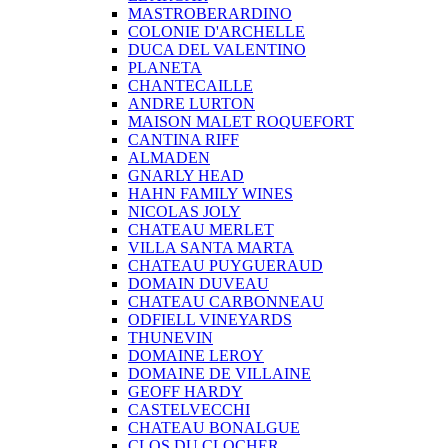
MASTROBERARDINO
COLONIE D'ARCHELLE
DUCA DEL VALENTINO
PLANETA
CHANTECAILLE
ANDRE LURTON
MAISON MALET ROQUEFORT
CANTINA RIFF
ALMADEN
GNARLY HEAD
HAHN FAMILY WINES
NICOLAS JOLY
CHATEAU MERLET
VILLA SANTA MARTA
CHATEAU PUYGUERAUD
DOMAIN DUVEAU
CHATEAU CARBONNEAU
ODFIELL VINEYARDS
THUNEVIN
DOMAINE LEROY
DOMAINE DE VILLAINE
GEOFF HARDY
CASTELVECCHI
CHATEAU BONALGUE
CLOS DU CLOCHER