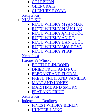
COLEBURN
GLENCRAIG
GLENURY ROYAL
Xem tất cả
XUẤT XỨ
RƯỢU WHISKY MYANMAR
RƯỢU WHISKY PHẦN LAN
RƯỢU WHISKY ANH QUỐC
RƯỢU WHISKY ẤN ĐỘ
RƯỢU WHISKY HÀN QUỐC
RƯỢU WHISKY MOLDOVA
RƯỢU WHISKY PHÁP
Xem tất cả
Hương Vị Whisky
BOTTLED-IN-BOND
DRIED FRUIT AND NUT
ELEGANT AND FLORAL
FRESH FRUIT AND VANILLA
MALT AND HONEY
MARITIME AND SMOKY
PEAT AND FRUIT
Xem tất cả
Independent Bottlings
FINEST WHISKY BERLIN
HUNTER LAING