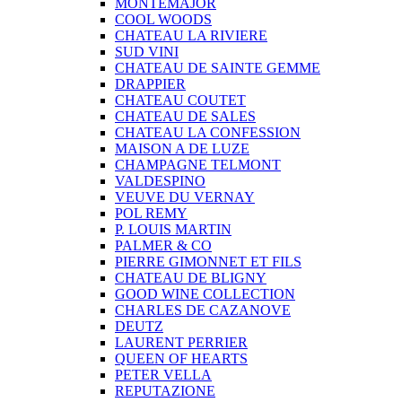
MONTEMAJOR
COOL WOODS
CHATEAU LA RIVIERE
SUD VINI
CHATEAU DE SAINTE GEMME
DRAPPIER
CHATEAU COUTET
CHATEAU DE SALES
CHATEAU LA CONFESSION
MAISON A DE LUZE
CHAMPAGNE TELMONT
VALDESPINO
VEUVE DU VERNAY
POL REMY
P. LOUIS MARTIN
PALMER & CO
PIERRE GIMONNET ET FILS
CHATEAU DE BLIGNY
GOOD WINE COLLECTION
CHARLES DE CAZANOVE
DEUTZ
LAURENT PERRIER
QUEEN OF HEARTS
PETER VELLA
REPUTAZIONE