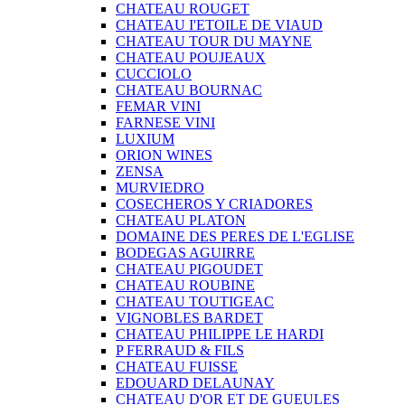
CHATEAU ROUGET
CHATEAU I'ETOILE DE VIAUD
CHATEAU TOUR DU MAYNE
CHATEAU POUJEAUX
CUCCIOLO
CHATEAU BOURNAC
FEMAR VINI
FARNESE VINI
LUXIUM
ORION WINES
ZENSA
MURVIEDRO
COSECHEROS Y CRIADORES
CHATEAU PLATON
DOMAINE DES PERES DE L'EGLISE
BODEGAS AGUIRRE
CHATEAU PIGOUDET
CHATEAU ROUBINE
CHATEAU TOUTIGEAC
VIGNOBLES BARDET
CHATEAU PHILIPPE LE HARDI
P FERRAUD & FILS
CHATEAU FUISSE
EDOUARD DELAUNAY
CHATEAU D'OR ET DE GUEULES