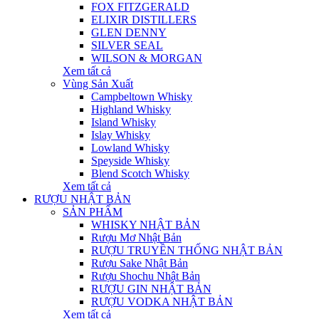
FOX FITZGERALD
ELIXIR DISTILLERS
GLEN DENNY
SILVER SEAL
WILSON & MORGAN
Xem tất cả
Vùng Sản Xuất
Campbeltown Whisky
Highland Whisky
Island Whisky
Islay Whisky
Lowland Whisky
Speyside Whisky
Blend Scotch Whisky
Xem tất cả
RƯỢU NHẬT BẢN
SẢN PHẨM
WHISKY NHẬT BẢN
Rượu Mơ Nhật Bản
RƯỢU TRUYỀN THỐNG NHẬT BẢN
Rượu Sake Nhật Bản
Rượu Shochu Nhật Bản
RƯỢU GIN NHẬT BẢN
RƯỢU VODKA NHẬT BẢN
Xem tất cả