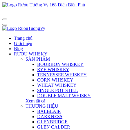
Trang chủ
Giới thiệu
Blog
RƯỢU WHISKY
SẢN PHẨM
BOURBON WHISKEY
RYE WHISKEY
TENNESSEE WHISKEY
CORN WHISKEY
WHEAT WHISKEY
SINGLE POT STILL
DOUBLE MALT WHISKY
Xem tất cả
THƯƠNG HIỆU
BALBLAIR
DARKNESS
GLENBRIDGE
GLEN CALDER