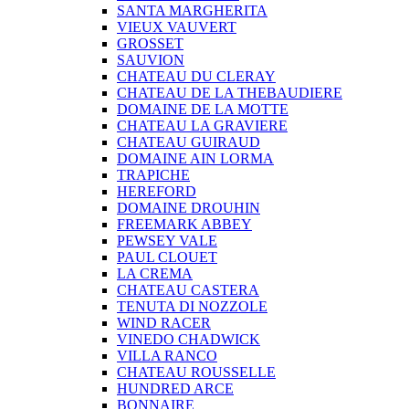
SANTA MARGHERITA
VIEUX VAUVERT
GROSSET
SAUVION
CHATEAU DU CLERAY
CHATEAU DE LA THEBAUDIERE
DOMAINE DE LA MOTTE
CHATEAU LA GRAVIERE
CHATEAU GUIRAUD
DOMAINE AIN LORMA
TRAPICHE
HEREFORD
DOMAINE DROUHIN
FREEMARK ABBEY
PEWSEY VALE
PAUL CLOUET
LA CREMA
CHATEAU CASTERA
TENUTA DI NOZZOLE
WIND RACER
VINEDO CHADWICK
VILLA RANCO
CHATEAU ROUSSELLE
HUNDRED ARCE
BONNAIRE