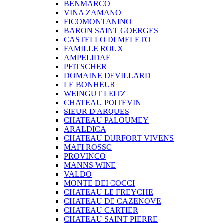
BENMARCO
VINA ZAMANO
FICOMONTANINO
BARON SAINT GOERGES
CASTELLO DI MELETO
FAMILLE ROUX
AMPELIDAE
PFITSCHER
DOMAINE DEVILLARD
LE BONHEUR
WEINGUT LEITZ
CHATEAU POITEVIN
SIEUR D'ARQUES
CHATEAU PALOUMEY
ARALDICA
CHATEAU DURFORT VIVENS
MAFI ROSSO
PROVINCO
MANNS WINE
VALDO
MONTE DEI COCCI
CHATEAU LE FREYCHE
CHATEAU DE CAZENOVE
CHATEAU CARTIER
CHATEAU SAINT PIERRE