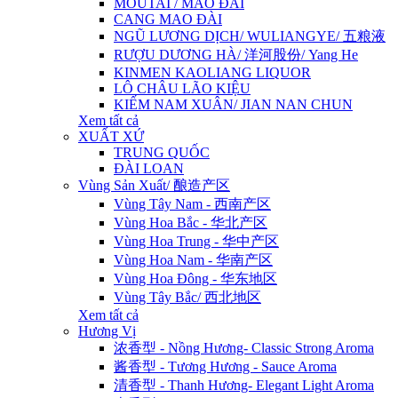
MOUTAI / MAO ĐÀI
CANG MAO ĐÀI
NGŨ LƯƠNG DỊCH/ WULIANGYE/ 五粮液
RƯỢU DƯƠNG HÀ/ 洋河股份/ Yang He
KINMEN KAOLIANG LIQUOR
LÔ CHÂU LÃO KIỆU
KIẾM NAM XUÂN/ JIAN NAN CHUN
Xem tất cả
XUẤT XỨ
TRUNG QUỐC
ĐÀI LOAN
Vùng Sản Xuất/ 酿造产区
Vùng Tây Nam - 西南产区
Vùng Hoa Bắc - 华北产区
Vùng Hoa Trung - 华中产区
Vùng Hoa Nam - 华南产区
Vùng Hoa Đông - 华东地区
Vùng Tây Bắc/ 西北地区
Xem tất cả
Hương Vị
浓香型 - Nồng Hương- Classic Strong Aroma
酱香型 - Tương Hương - Sauce Aroma
清香型 - Thanh Hương- Elegant Light Aroma