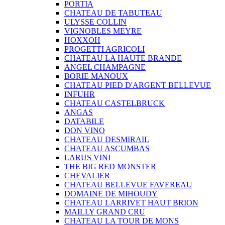
PORTIA
CHATEAU DE TABUTEAU
ULYSSE COLLIN
VIGNOBLES MEYRE
HOXXOH
PROGETTI AGRICOLI
CHATEAU LA HAUTE BRANDE
ANGEL CHAMPAGNE
BORIE MANOUX
CHATEAU PIED D'ARGENT BELLEVUE
INFUHR
CHATEAU CASTELBRUCK
ANGAS
DATABILE
DON VINO
CHATEAU DESMIRAIL
CHATEAU ASCUMBAS
LARUS VINI
THE BIG RED MONSTER
CHEVALIER
CHATEAU BELLEVUE FAVEREAU
DOMAINE DE MIHOUDY
CHATEAU LARRIVET HAUT BRION
MAILLY GRAND CRU
CHATEAU LA TOUR DE MONS