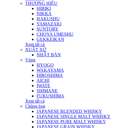
THƯƠNG HIỆU
HIBIKI
NIKKA
HAKUSHU
YAMAZAKI
SUNTORY
CHOYA UMESHU
GEKKEIKAN
Xem tất cả
XUẤT XỨ
NHẬT BẢN
Vùng
HYOGO
WAKAYAMA
HIROSHIMA
AICHI
IWATE
SHIMANE
FUKUSHIMA
Xem tất cả
Chủng loại
JAPANESE BLENDED WHISKY
JAPANESE SINGLE MALT WHISKY
JAPANESE PURE MALT WHISKY
JAPANESE GRAIN WHISKY