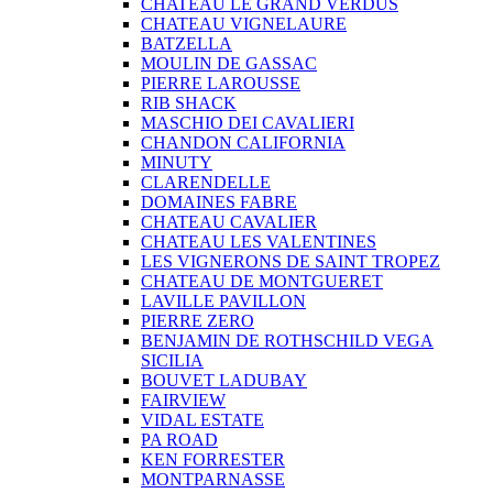
CHATEAU LE GRAND VERDUS
CHATEAU VIGNELAURE
BATZELLA
MOULIN DE GASSAC
PIERRE LAROUSSE
RIB SHACK
MASCHIO DEI CAVALIERI
CHANDON CALIFORNIA
MINUTY
CLARENDELLE
DOMAINES FABRE
CHATEAU CAVALIER
CHATEAU LES VALENTINES
LES VIGNERONS DE SAINT TROPEZ
CHATEAU DE MONTGUERET
LAVILLE PAVILLON
PIERRE ZERO
BENJAMIN DE ROTHSCHILD VEGA
SICILIA
BOUVET LADUBAY
FAIRVIEW
VIDAL ESTATE
PA ROAD
KEN FORRESTER
MONTPARNASSE