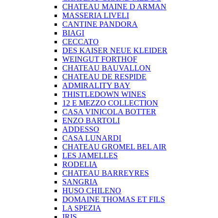
CHATEAU MAINE D ARMAN
MASSERIA LIVELI
CANTINE PANDORA
BIAGI
CECCATO
DES KAISER NEUE KLEIDER
WEINGUT FORTHOF
CHATEAU BAUVALLON
CHATEAU DE RESPIDE
ADMIRALITY BAY
THISTLEDOWN WINES
12 E MEZZO COLLECTION
CASA VINICOLA BOTTER
ENZO BARTOLI
ADDESSO
CASA LUNARDI
CHATEAU GROMEL BEL AIR
LES JAMELLES
RODELIA
CHATEAU BARREYRES
SANGRIA
HUSO CHILENO
DOMAINE THOMAS ET FILS
LA SPEZIA
IRIS