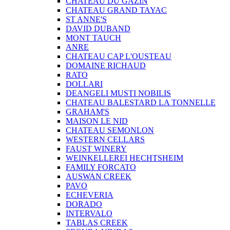
CHATEAU DU GAZIN
CHATEAU GRAND TAYAC
ST ANNE'S
DAVID DUBAND
MONT TAUCH
ANRE
CHATEAU CAP L'OUSTEAU
DOMAINE RICHAUD
RATO
DOLLARI
DEANGELI MUSTI NOBILIS
CHATEAU BALESTARD LA TONNELLE
GRAHAM'S
MAISON LE NID
CHATEAU SEMONLON
WESTERN CELLARS
FAUST WINERY
WEINKELLEREI HECHTSHEIM
FAMILY FORCATO
AUSWAN CREEK
PAVO
ECHEVERIA
DORADO
INTERVALO
TABLAS CREEK