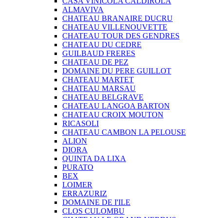
CASA VINICOLA CALDIROLA
ALMAVIVA
CHATEAU BRANAIRE DUCRU
CHATEAU VILLENOUVETTE
CHATEAU TOUR DES GENDRES
CHATEAU DU CEDRE
GUILBAUD FRERES
CHATEAU DE PEZ
DOMAINE DU PERE GUILLOT
CHATEAU MARTET
CHATEAU MARSAU
CHATEAU BELGRAVE
CHATEAU LANGOA BARTON
CHATEAU CROIX MOUTON
RICASOLI
CHATEAU CAMBON LA PELOUSE
ALION
DIORA
QUINTA DA LIXA
PURATO
BEX
LOIMER
ERRAZURIZ
DOMAINE DE I'ILE
CLOS CULOMBU