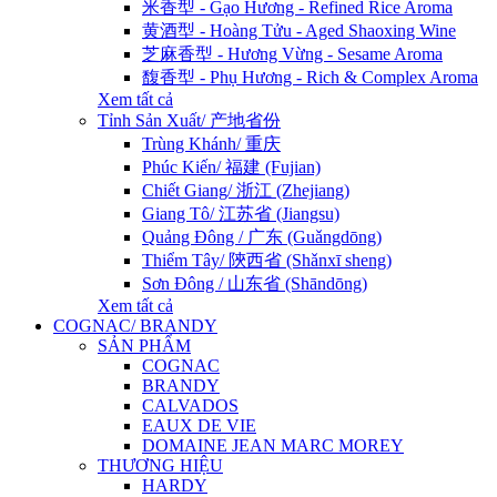
米香型 - Gạo Hương - Refined Rice Aroma
黄酒型 - Hoàng Tửu - Aged Shaoxing Wine
芝麻香型 - Hương Vừng - Sesame Aroma
馥香型 - Phụ Hương - Rich & Complex Aroma
Xem tất cả
Tỉnh Sản Xuất/ 产地省份
Trùng Khánh/ 重庆
Phúc Kiến/ 福建 (Fujian)
Chiết Giang/ 浙江 (Zhejiang)
Giang Tô/ 江苏省 (Jiangsu)
Quảng Đông / 广东 (Guǎngdōng)
Thiểm Tây/ 陝西省 (Shǎnxī sheng)
Sơn Đông / 山东省 (Shāndōng)
Xem tất cả
COGNAC/ BRANDY
SẢN PHẨM
COGNAC
BRANDY
CALVADOS
EAUX DE VIE
DOMAINE JEAN MARC MOREY
THƯƠNG HIỆU
HARDY