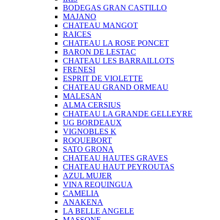
BODEGAS GRAN CASTILLO
MAJANO
CHATEAU MANGOT
RAICES
CHATEAU LA ROSE PONCET
BARON DE LESTAC
CHATEAU LES BARRAILLOTS
FRENESI
ESPRIT DE VIOLETTE
CHATEAU GRAND ORMEAU
MALESAN
ALMA CERSIUS
CHATEAU LA GRANDE GELLEYRE
UG BORDEAUX
VIGNOBLES K
ROQUEBORT
SATO GRONA
CHATEAU HAUTES GRAVES
CHATEAU HAUT PEYROUTAS
AZUL MUJER
VINA REQUINGUA
CAMELIA
ANAKENA
LA BELLE ANGELE
MASSONE