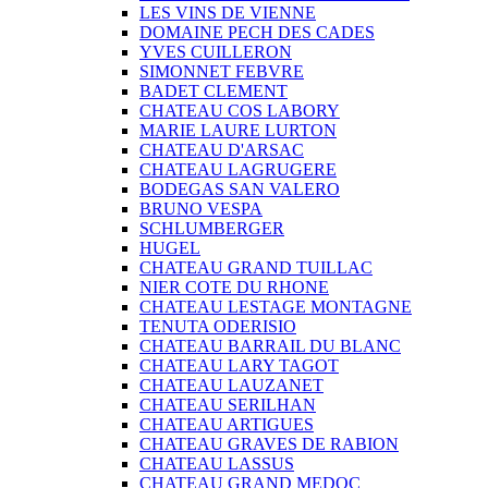
LES VINS DE VIENNE
DOMAINE PECH DES CADES
YVES CUILLERON
SIMONNET FEBVRE
BADET CLEMENT
CHATEAU COS LABORY
MARIE LAURE LURTON
CHATEAU D'ARSAC
CHATEAU LAGRUGERE
BODEGAS SAN VALERO
BRUNO VESPA
SCHLUMBERGER
HUGEL
CHATEAU GRAND TUILLAC
NIER COTE DU RHONE
CHATEAU LESTAGE MONTAGNE
TENUTA ODERISIO
CHATEAU BARRAIL DU BLANC
CHATEAU LARY TAGOT
CHATEAU LAUZANET
CHATEAU SERILHAN
CHATEAU ARTIGUES
CHATEAU GRAVES DE RABION
CHATEAU LASSUS
CHATEAU GRAND MEDOC