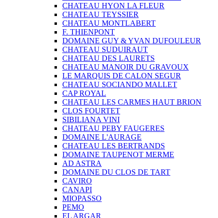
CHATEAU HYON LA FLEUR
CHATEAU TEYSSIER
CHATEAU MONTLABERT
F. THIENPONT
DOMAINE GUY & YVAN DUFOULEUR
CHATEAU SUDUIRAUT
CHATEAU DES LAURETS
CHATEAU MANOIR DU GRAVOUX
LE MARQUIS DE CALON SEGUR
CHATEAU SOCIANDO MALLET
CAP ROYAL
CHATEAU LES CARMES HAUT BRION
CLOS FOURTET
SIBILIANA VINI
CHATEAU PEBY FAUGERES
DOMAINE L'AURAGE
CHATEAU LES BERTRANDS
DOMAINE TAUPENOT MERME
AD ASTRA
DOMAINE DU CLOS DE TART
CAVIRO
CANAPI
MIOPASSO
PEMO
EL ARGAR