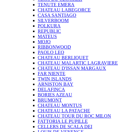
TENUTE EMERA
CHATEAU LABEGORCE
CASA SANTIAGO
SILVERBOOM
POLKURA
REPUBLIC
MATEUS
MOJO
RIBBONWOOD
PAOLO LEO
CHATEAU BERLIQUET
CHATEAU MALARTIC LAGRAVIERE
CHATEAU D'ISSAN MARGAUX
FAR NIENTE
TWIN ISLANDS
ARNISTON BAY
DELAFINCA
BORIES AZEAU
BRUMONT
CHATEAU MONTUS
CHATEAU LA PATACHE
CHATEAU TOUR DU ROC MILON
FATTORIA LE PUPILLE
CELLERS DE SCALA DEI
LOUIS DE VENENGE