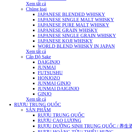
Xem tất cả
Chủng loại
JAPANESE BLENDED WHISKY
JAPANESE SINGLE MALT WHISKY
JAPANESE PURE MALT WHISKY
JAPANESE GRAIN WHISKY
JAPANESE SINGLE GRAIN WHISKY
JAPANESE KOJI WHISKY
WORLD BLEND WHISKY IN JAPAN
Xem tất cả
Cấp Độ Sake
DAIGINJO
JUNMAI
FUTSUSHU
HONJOZO
JUNMAI GINJO
JUNMAI DAIGINJO
GINJO
Xem tất cả
RƯỢU TRUNG QUỐC
SẢN PHẨM
RƯỢU TRUNG QUỐC
RƯỢU CAO LƯƠNG
RƯỢU DƯỠNG SINH TRUNG QUỐC / 养生酒 / 
RƯỢU HOÀNG TỬU/ THIỆU HƯNG