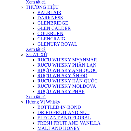
Xem tất cả
THƯƠNG HIỆU
BALBLAIR
DARKNESS
GLENBRIDGE
GLEN CALDER
COLEBURN
GLENCRAIG
GLENURY ROYAL
Xem tất cả
XUẤT XỨ
RƯỢU WHISKY MYANMAR
RƯỢU WHISKY PHẦN LAN
RƯỢU WHISKY ANH QUỐC
RƯỢU WHISKY ẤN ĐỘ
RƯỢU WHISKY HÀN QUỐC
RƯỢU WHISKY MOLDOVA
RƯỢU WHISKY PHÁP
Xem tất cả
Hương Vị Whisky
BOTTLED-IN-BOND
DRIED FRUIT AND NUT
ELEGANT AND FLORAL
FRESH FRUIT AND VANILLA
MALT AND HONEY