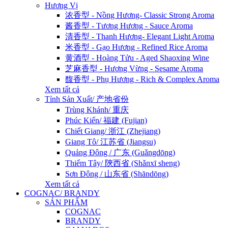
Hương Vị
浓香型 - Nồng Hương- Classic Strong Aroma
酱香型 - Tương Hương - Sauce Aroma
清香型 - Thanh Hương- Elegant Light Aroma
米香型 - Gạo Hương - Refined Rice Aroma
黄酒型 - Hoàng Tửu - Aged Shaoxing Wine
芝麻香型 - Hương Vừng - Sesame Aroma
馥香型 - Phụ Hương - Rich & Complex Aroma
Xem tất cả
Tỉnh Sản Xuất/ 产地省份
Trùng Khánh/ 重庆
Phúc Kiến/ 福建 (Fujian)
Chiết Giang/ 浙江 (Zhejiang)
Giang Tô/ 江苏省 (Jiangsu)
Quảng Đông / 广东 (Guǎngdōng)
Thiểm Tây/ 陝西省 (Shǎnxī sheng)
Sơn Đông / 山东省 (Shāndōng)
Xem tất cả
COGNAC/ BRANDY
SẢN PHẨM
COGNAC
BRANDY