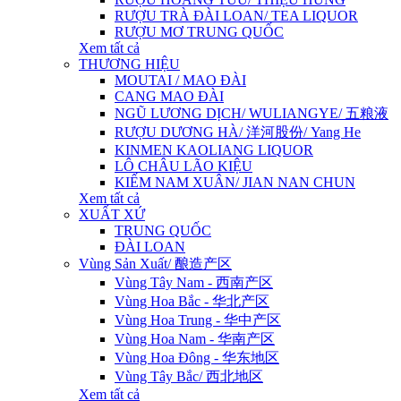
RƯỢU TRÀ ĐÀI LOAN/ TEA LIQUOR
RƯỢU MƠ TRUNG QUỐC
Xem tất cả
THƯƠNG HIỆU
MOUTAI / MAO ĐÀI
CANG MAO ĐÀI
NGŨ LƯƠNG DỊCH/ WULIANGYE/ 五粮液
RƯỢU DƯƠNG HÀ/ 洋河股份/ Yang He
KINMEN KAOLIANG LIQUOR
LÔ CHÂU LÃO KIỆU
KIẾM NAM XUÂN/ JIAN NAN CHUN
Xem tất cả
XUẤT XỨ
TRUNG QUỐC
ĐÀI LOAN
Vùng Sản Xuất/ 酿造产区
Vùng Tây Nam - 西南产区
Vùng Hoa Bắc - 华北产区
Vùng Hoa Trung - 华中产区
Vùng Hoa Nam - 华南产区
Vùng Hoa Đông - 华东地区
Vùng Tây Bắc/ 西北地区
Xem tất cả