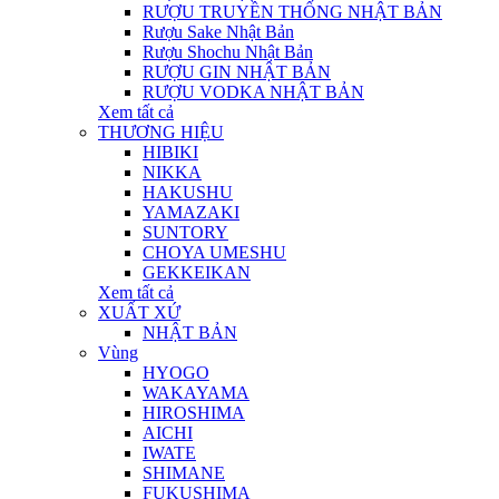
RƯỢU TRUYỀN THỐNG NHẬT BẢN
Rượu Sake Nhật Bản
Rượu Shochu Nhật Bản
RƯỢU GIN NHẬT BẢN
RƯỢU VODKA NHẬT BẢN
Xem tất cả
THƯƠNG HIỆU
HIBIKI
NIKKA
HAKUSHU
YAMAZAKI
SUNTORY
CHOYA UMESHU
GEKKEIKAN
Xem tất cả
XUẤT XỨ
NHẬT BẢN
Vùng
HYOGO
WAKAYAMA
HIROSHIMA
AICHI
IWATE
SHIMANE
FUKUSHIMA