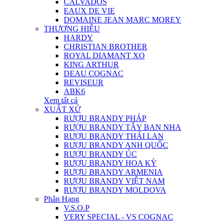
CALVADOS
EAUX DE VIE
DOMAINE JEAN MARC MOREY
THƯƠNG HIỆU
HARDY
CHRISTIAN BROTHER
ROYAL DIAMANT XO
KING ARTHUR
DEAU COGNAC
REVISEUR
ABK6
Xem tất cả
XUẤT XỨ
RƯỢU BRANDY PHÁP
RƯỢU BRANDY TÂY BAN NHA
RƯỢU BRANDY THÁI LAN
RƯỢU BRANDY ANH QUỐC
RƯỢU BRANDY ÚC
RƯỢU BRANDY HOA KỲ
RƯỢU BRANDY ARMENIA
RƯỢU BRANDY VIỆT NAM
RƯỢU BRANDY MOLDOVA
Phân Hạng
V.S.O.P
VERY SPECIAL - VS COGNAC