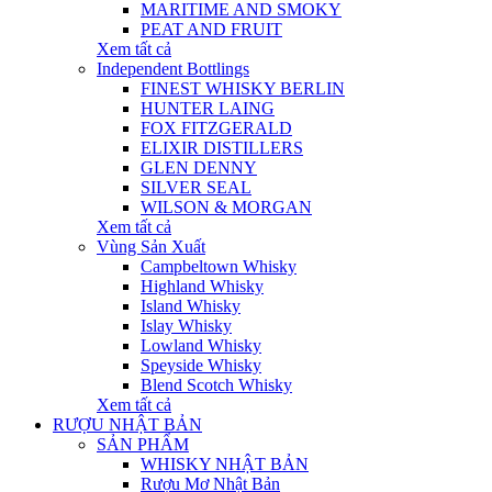
MARITIME AND SMOKY
PEAT AND FRUIT
Xem tất cả
Independent Bottlings
FINEST WHISKY BERLIN
HUNTER LAING
FOX FITZGERALD
ELIXIR DISTILLERS
GLEN DENNY
SILVER SEAL
WILSON & MORGAN
Xem tất cả
Vùng Sản Xuất
Campbeltown Whisky
Highland Whisky
Island Whisky
Islay Whisky
Lowland Whisky
Speyside Whisky
Blend Scotch Whisky
Xem tất cả
RƯỢU NHẬT BẢN
SẢN PHẨM
WHISKY NHẬT BẢN
Rượu Mơ Nhật Bản