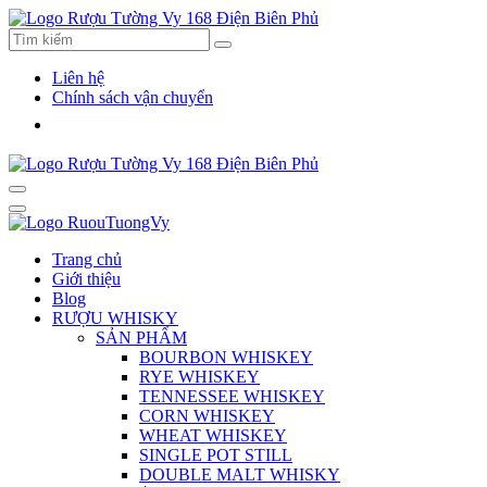
Liên hệ
Chính sách vận chuyển
Trang chủ
Giới thiệu
Blog
RƯỢU WHISKY
SẢN PHẨM
BOURBON WHISKEY
RYE WHISKEY
TENNESSEE WHISKEY
CORN WHISKEY
WHEAT WHISKEY
SINGLE POT STILL
DOUBLE MALT WHISKY