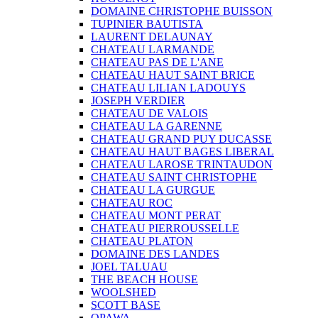
DOMAINE CHRISTOPHE BUISSON
TUPINIER BAUTISTA
LAURENT DELAUNAY
CHATEAU LARMANDE
CHATEAU PAS DE L'ANE
CHATEAU HAUT SAINT BRICE
CHATEAU LILIAN LADOUYS
JOSEPH VERDIER
CHATEAU DE VALOIS
CHATEAU LA GARENNE
CHATEAU GRAND PUY DUCASSE
CHATEAU HAUT BAGES LIBERAL
CHATEAU LAROSE TRINTAUDON
CHATEAU SAINT CHRISTOPHE
CHATEAU LA GURGUE
CHATEAU ROC
CHATEAU MONT PERAT
CHATEAU PIERROUSSELLE
CHATEAU PLATON
DOMAINE DES LANDES
JOEL TALUAU
THE BEACH HOUSE
WOOLSHED
SCOTT BASE
OPAWA