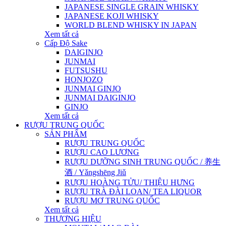
JAPANESE SINGLE GRAIN WHISKY
JAPANESE KOJI WHISKY
WORLD BLEND WHISKY IN JAPAN
Xem tất cả
Cấp Độ Sake
DAIGINJO
JUNMAI
FUTSUSHU
HONJOZO
JUNMAI GINJO
JUNMAI DAIGINJO
GINJO
Xem tất cả
RƯỢU TRUNG QUỐC
SẢN PHẨM
RƯỢU TRUNG QUỐC
RƯỢU CAO LƯƠNG
RƯỢU DƯỠNG SINH TRUNG QUỐC / 养生
酒 / Yǎngshēng Jiǔ
RƯỢU HOÀNG TỬU/ THIỆU HƯNG
RƯỢU TRÀ ĐÀI LOAN/ TEA LIQUOR
RƯỢU MƠ TRUNG QUỐC
Xem tất cả
THƯƠNG HIỆU