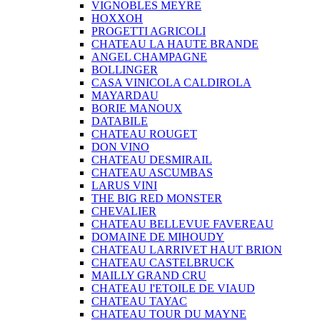
VIGNOBLES MEYRE
HOXXOH
PROGETTI AGRICOLI
CHATEAU LA HAUTE BRANDE
ANGEL CHAMPAGNE
BOLLINGER
CASA VINICOLA CALDIROLA
MAYARDAU
BORIE MANOUX
DATABILE
CHATEAU ROUGET
DON VINO
CHATEAU DESMIRAIL
CHATEAU ASCUMBAS
LARUS VINI
THE BIG RED MONSTER
CHEVALIER
CHATEAU BELLEVUE FAVEREAU
DOMAINE DE MIHOUDY
CHATEAU LARRIVET HAUT BRION
CHATEAU CASTELBRUCK
MAILLY GRAND CRU
CHATEAU I'ETOILE DE VIAUD
CHATEAU TAYAC
CHATEAU TOUR DU MAYNE