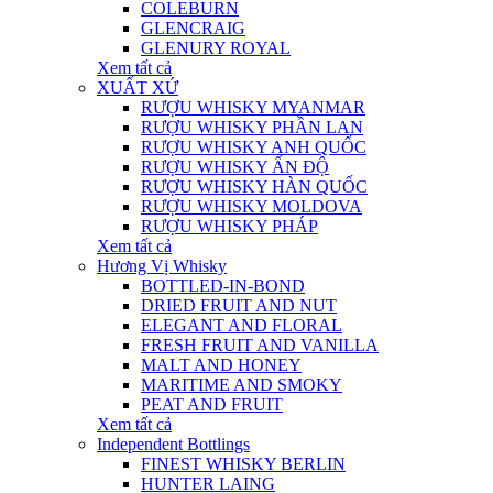
COLEBURN
GLENCRAIG
GLENURY ROYAL
Xem tất cả
XUẤT XỨ
RƯỢU WHISKY MYANMAR
RƯỢU WHISKY PHẦN LAN
RƯỢU WHISKY ANH QUỐC
RƯỢU WHISKY ẤN ĐỘ
RƯỢU WHISKY HÀN QUỐC
RƯỢU WHISKY MOLDOVA
RƯỢU WHISKY PHÁP
Xem tất cả
Hương Vị Whisky
BOTTLED-IN-BOND
DRIED FRUIT AND NUT
ELEGANT AND FLORAL
FRESH FRUIT AND VANILLA
MALT AND HONEY
MARITIME AND SMOKY
PEAT AND FRUIT
Xem tất cả
Independent Bottlings
FINEST WHISKY BERLIN
HUNTER LAING