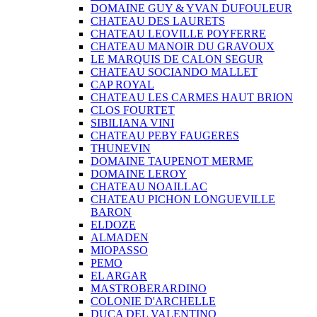
DOMAINE GUY & YVAN DUFOULEUR
CHATEAU DES LAURETS
CHATEAU LEOVILLE POYFERRE
CHATEAU MANOIR DU GRAVOUX
LE MARQUIS DE CALON SEGUR
CHATEAU SOCIANDO MALLET
CAP ROYAL
CHATEAU LES CARMES HAUT BRION
CLOS FOURTET
SIBILIANA VINI
CHATEAU PEBY FAUGERES
THUNEVIN
DOMAINE TAUPENOT MERME
DOMAINE LEROY
CHATEAU NOAILLAC
CHATEAU PICHON LONGUEVILLE
BARON
ELDOZE
ALMADEN
MIOPASSO
PEMO
EL ARGAR
MASTROBERARDINO
COLONIE D'ARCHELLE
DUCA DEL VALENTINO