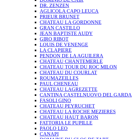
DR. ZENZEN
AGLICOLA CAPO LEUCA
PRIEUR BRUNET
CHATEAU LA GORDONNE
GRAN CASTILLO
JEAN BAPTISTE AUDY
GIRO RIBOT
LOUIS DE VENENGE
LA CLAPIERE
PENDON DE LA AGUILERA
CHATEAU CHANTEMERLE
CHATEAU TOUR DU ROC MILON
CHATEAU DU COURLAT
ROUMAZEILLES
PAUL CHENEAU
CHATEAU LAGREZETTE
CANTINA CASTELNUOVO DEL GARDA
FASOLI GINO
CHATEAU PEYRUCHET
CHATEAU LA ROCHE MEZIERES
CHATEAU HAUT BARON
FATTORIA LE PUPILLE
PAOLO LEO
CANAPI