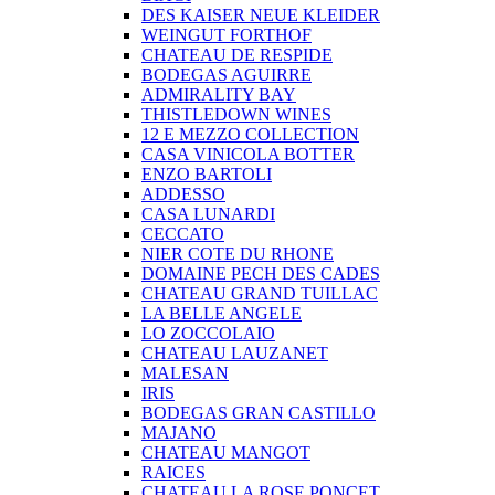
DES KAISER NEUE KLEIDER
WEINGUT FORTHOF
CHATEAU DE RESPIDE
BODEGAS AGUIRRE
ADMIRALITY BAY
THISTLEDOWN WINES
12 E MEZZO COLLECTION
CASA VINICOLA BOTTER
ENZO BARTOLI
ADDESSO
CASA LUNARDI
CECCATO
NIER COTE DU RHONE
DOMAINE PECH DES CADES
CHATEAU GRAND TUILLAC
LA BELLE ANGELE
LO ZOCCOLAIO
CHATEAU LAUZANET
MALESAN
IRIS
BODEGAS GRAN CASTILLO
MAJANO
CHATEAU MANGOT
RAICES
CHATEAU LA ROSE PONCET