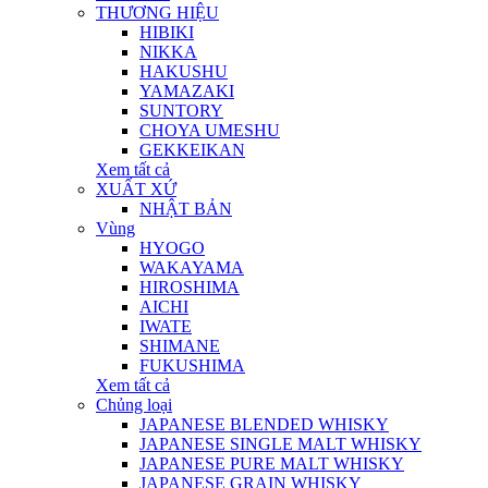
THƯƠNG HIỆU
HIBIKI
NIKKA
HAKUSHU
YAMAZAKI
SUNTORY
CHOYA UMESHU
GEKKEIKAN
Xem tất cả
XUẤT XỨ
NHẬT BẢN
Vùng
HYOGO
WAKAYAMA
HIROSHIMA
AICHI
IWATE
SHIMANE
FUKUSHIMA
Xem tất cả
Chủng loại
JAPANESE BLENDED WHISKY
JAPANESE SINGLE MALT WHISKY
JAPANESE PURE MALT WHISKY
JAPANESE GRAIN WHISKY