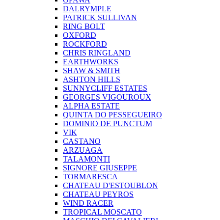
DALRYMPLE
PATRICK SULLIVAN
RING BOLT
OXFORD
ROCKFORD
CHRIS RINGLAND
EARTHWORKS
SHAW & SMITH
ASHTON HILLS
SUNNYCLIFF ESTATES
GEORGES VIGOUROUX
ALPHA ESTATE
QUINTA DO PESSEGUEIRO
DOMINIO DE PUNCTUM
VIK
CASTANO
ARZUAGA
TALAMONTI
SIGNORE GIUSEPPE
TORMARESCA
CHATEAU D'ESTOUBLON
CHATEAU PEYROS
WIND RACER
TROPICAL MOSCATO