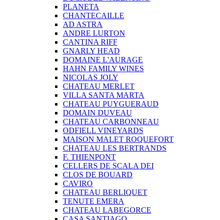
PLANETA
CHANTECAILLE
AD ASTRA
ANDRE LURTON
CANTINA RIFF
GNARLY HEAD
DOMAINE L'AURAGE
HAHN FAMILY WINES
NICOLAS JOLY
CHATEAU MERLET
VILLA SANTA MARTA
CHATEAU PUYGUERAUD
DOMAIN DUVEAU
CHATEAU CARBONNEAU
ODFIELL VINEYARDS
MAISON MALET ROQUEFORT
CHATEAU LES BERTRANDS
F. THIENPONT
CELLERS DE SCALA DEI
CLOS DE BOUARD
CAVIRO
CHATEAU BERLIQUET
TENUTE EMERA
CHATEAU LABEGORCE
CASA SANTIAGO