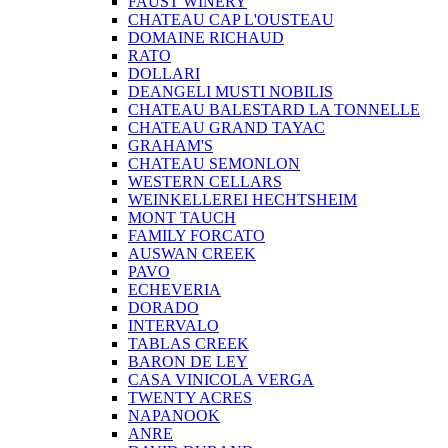
FAUST WINERY
CHATEAU CAP L'OUSTEAU
DOMAINE RICHAUD
RATO
DOLLARI
DEANGELI MUSTI NOBILIS
CHATEAU BALESTARD LA TONNELLE
CHATEAU GRAND TAYAC
GRAHAM'S
CHATEAU SEMONLON
WESTERN CELLARS
WEINKELLEREI HECHTSHEIM
MONT TAUCH
FAMILY FORCATO
AUSWAN CREEK
PAVO
ECHEVERIA
DORADO
INTERVALO
TABLAS CREEK
BARON DE LEY
CASA VINICOLA VERGA
TWENTY ACRES
NAPANOOK
ANRE