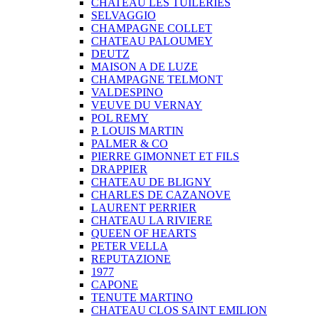
CHATEAU LES TUILERIES
SELVAGGIO
CHAMPAGNE COLLET
CHATEAU PALOUMEY
DEUTZ
MAISON A DE LUZE
CHAMPAGNE TELMONT
VALDESPINO
VEUVE DU VERNAY
POL REMY
P. LOUIS MARTIN
PALMER & CO
PIERRE GIMONNET ET FILS
DRAPPIER
CHATEAU DE BLIGNY
CHARLES DE CAZANOVE
LAURENT PERRIER
CHATEAU LA RIVIERE
QUEEN OF HEARTS
PETER VELLA
REPUTAZIONE
1977
CAPONE
TENUTE MARTINO
CHATEAU CLOS SAINT EMILION