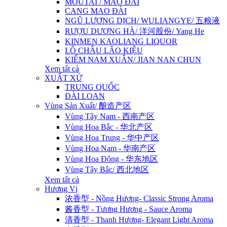
MOUTAI / MAO ĐÀI
CANG MAO ĐÀI
NGŨ LƯƠNG DỊCH/ WULIANGYE/ 五粮液
RƯỢU DƯƠNG HÀ/ 洋河股份/ Yang He
KINMEN KAOLIANG LIQUOR
LÔ CHÂU LÃO KIỆU
KIẾM NAM XUÂN/ JIAN NAN CHUN
Xem tất cả
XUẤT XỨ
TRUNG QUỐC
ĐÀI LOAN
Vùng Sản Xuất/ 酿造产区
Vùng Tây Nam - 西南产区
Vùng Hoa Bắc - 华北产区
Vùng Hoa Trung - 华中产区
Vùng Hoa Nam - 华南产区
Vùng Hoa Đông - 华东地区
Vùng Tây Bắc/ 西北地区
Xem tất cả
Hương Vị
浓香型 - Nồng Hương- Classic Strong Aroma
酱香型 - Tương Hương - Sauce Aroma
清香型 - Thanh Hương- Elegant Light Aroma