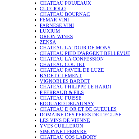
CHATEAU POUJEAUX
CUCCIOLO
CHATEAU BOURNAC
FEMAR VINI
FARNESE VINI
LUXIUM
ORION WINES
ZENSA
CHATEAU LA TOUR DE MONS
CHATEAU PIED D'ARGENT BELLEVUE
CHATEAU LA CONFESSION
CHATEAU COUTET
CHATEAU PAVEIL DE LUZE
BADET CLEMENT
VIGNOBLES BARDET
CHATEAU PHILIPPE LE HARDI
P FERRAUD & FILS
CHATEAU FUISSE
EDOUARD DELAUNAY
CHATEAU D'OR ET DE GUEULES
DOMAINE DES PERES DE L'EGLISE
LES VINS DE VIENNE
YVES CUILLERON
SIMONNET FEBVRE
CHATEAU COS LABORY