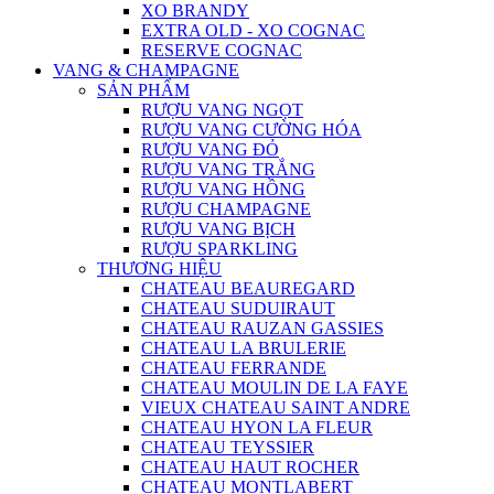
XO BRANDY
EXTRA OLD - XO COGNAC
RESERVE COGNAC
VANG & CHAMPAGNE
SẢN PHẨM
RƯỢU VANG NGỌT
RƯỢU VANG CƯỜNG HÓA
RƯỢU VANG ĐỎ
RƯỢU VANG TRẮNG
RƯỢU VANG HỒNG
RƯỢU CHAMPAGNE
RƯỢU VANG BỊCH
RƯỢU SPARKLING
THƯƠNG HIỆU
CHATEAU BEAUREGARD
CHATEAU SUDUIRAUT
CHATEAU RAUZAN GASSIES
CHATEAU LA BRULERIE
CHATEAU FERRANDE
CHATEAU MOULIN DE LA FAYE
VIEUX CHATEAU SAINT ANDRE
CHATEAU HYON LA FLEUR
CHATEAU TEYSSIER
CHATEAU HAUT ROCHER
CHATEAU MONTLABERT