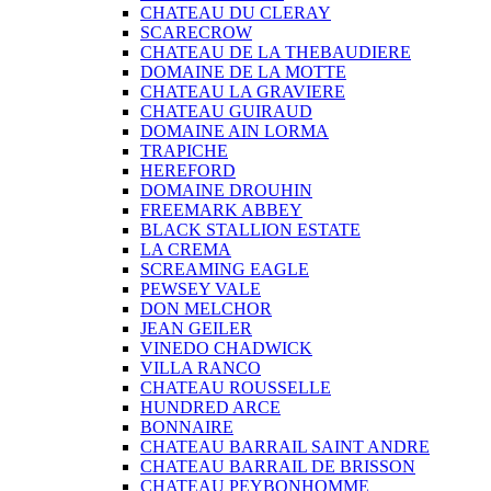
CHATEAU DU CLERAY
SCARECROW
CHATEAU DE LA THEBAUDIERE
DOMAINE DE LA MOTTE
CHATEAU LA GRAVIERE
CHATEAU GUIRAUD
DOMAINE AIN LORMA
TRAPICHE
HEREFORD
DOMAINE DROUHIN
FREEMARK ABBEY
BLACK STALLION ESTATE
LA CREMA
SCREAMING EAGLE
PEWSEY VALE
DON MELCHOR
JEAN GEILER
VINEDO CHADWICK
VILLA RANCO
CHATEAU ROUSSELLE
HUNDRED ARCE
BONNAIRE
CHATEAU BARRAIL SAINT ANDRE
CHATEAU BARRAIL DE BRISSON
CHATEAU PEYBONHOMME