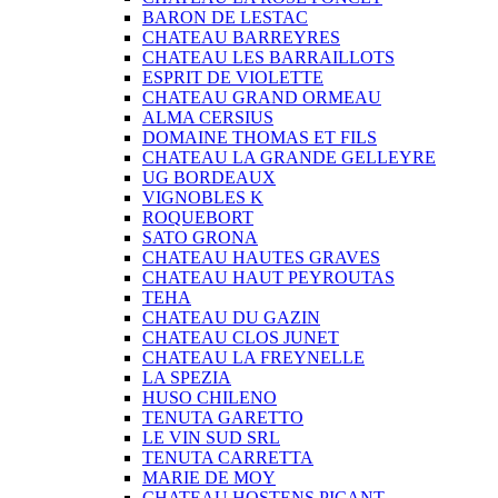
BARON DE LESTAC
CHATEAU BARREYRES
CHATEAU LES BARRAILLOTS
ESPRIT DE VIOLETTE
CHATEAU GRAND ORMEAU
ALMA CERSIUS
DOMAINE THOMAS ET FILS
CHATEAU LA GRANDE GELLEYRE
UG BORDEAUX
VIGNOBLES K
ROQUEBORT
SATO GRONA
CHATEAU HAUTES GRAVES
CHATEAU HAUT PEYROUTAS
TEHA
CHATEAU DU GAZIN
CHATEAU CLOS JUNET
CHATEAU LA FREYNELLE
LA SPEZIA
HUSO CHILENO
TENUTA GARETTO
LE VIN SUD SRL
TENUTA CARRETTA
MARIE DE MOY
CHATEAU HOSTENS PICANT