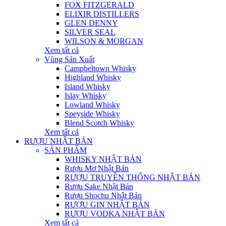
FOX FITZGERALD
ELIXIR DISTILLERS
GLEN DENNY
SILVER SEAL
WILSON & MORGAN
Xem tất cả
Vùng Sản Xuất
Campbeltown Whisky
Highland Whisky
Island Whisky
Islay Whisky
Lowland Whisky
Speyside Whisky
Blend Scotch Whisky
Xem tất cả
RƯỢU NHẬT BẢN
SẢN PHẨM
WHISKY NHẬT BẢN
Rượu Mơ Nhật Bản
RƯỢU TRUYỀN THỐNG NHẬT BẢN
Rượu Sake Nhật Bản
Rượu Shochu Nhật Bản
RƯỢU GIN NHẬT BẢN
RƯỢU VODKA NHẬT BẢN
Xem tất cả