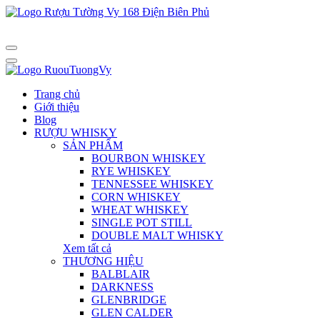
Trang chủ
Giới thiệu
Blog
RƯỢU WHISKY
SẢN PHẨM
BOURBON WHISKEY
RYE WHISKEY
TENNESSEE WHISKEY
CORN WHISKEY
WHEAT WHISKEY
SINGLE POT STILL
DOUBLE MALT WHISKY
Xem tất cả
THƯƠNG HIỆU
BALBLAIR
DARKNESS
GLENBRIDGE
GLEN CALDER