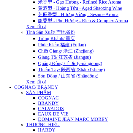
米香型 - Gạo Hương - Refined Rice Aroma
黄酒型 - Hoàng Tửu - Aged Shaoxing Wine
芝麻香型 - Hương Vừng - Sesame Aroma
馥香型 - Phụ Hương - Rich & Complex Aroma
Xem tất cả
Tỉnh Sản Xuất/ 产地省份
Trùng Khánh/ 重庆
Phúc Kiến/ 福建 (Fujian)
Chiết Giang/ 浙江 (Zhejiang)
Giang Tô/ 江苏省 (Jiangsu)
Quảng Đông / 广东 (Guǎngdōng)
Thiểm Tây/ 陝西省 (Shǎnxī sheng)
Sơn Đông / 山东省 (Shāndōng)
Xem tất cả
COGNAC/ BRANDY
SẢN PHẨM
COGNAC
BRANDY
CALVADOS
EAUX DE VIE
DOMAINE JEAN MARC MOREY
THƯƠNG HIỆU
HARDY