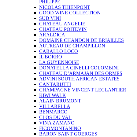
PHILIPPE
NICOLAS THIENPONT
GOOD WINE COLLECTION
SUD VINI
CHATEAU ANGELIE
CHATEAU POITEVIN
ARALDICA
DOMAINE CHANDON DE BRIAILLES
AUTREAU DE CHAMPILLON
CABALLO LOCO
IL BORRO
LA GUYENNOISE
DONATELLA CINELLI COLOMBINI
CHATEAU D’ARMAJAN DES ORMES
ADVINI SOUTH AFRICAN ESTATES
CANTARUTTI
CHAMPAGNE VINCENT LEGLANTIER
KIWI WALK
ALAIN BRUMONT
VILLABELLA
BENMARCO
CLOS DU VAL
VINA ZAMANO
FICOMONTANINO
BARON SAINT GOERGES