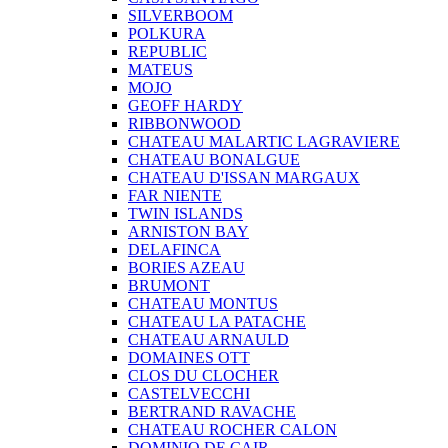
SILVERBOOM
POLKURA
REPUBLIC
MATEUS
MOJO
GEOFF HARDY
RIBBONWOOD
CHATEAU MALARTIC LAGRAVIERE
CHATEAU BONALGUE
CHATEAU D'ISSAN MARGAUX
FAR NIENTE
TWIN ISLANDS
ARNISTON BAY
DELAFINCA
BORIES AZEAU
BRUMONT
CHATEAU MONTUS
CHATEAU LA PATACHE
CHATEAU ARNAULD
DOMAINES OTT
CLOS DU CLOCHER
CASTELVECCHI
BERTRAND RAVACHE
CHATEAU ROCHER CALON
DOMINIO DE CAIR