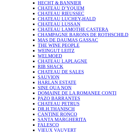
HECHT & BANNIER
CHATEAU D’YQUEM
CHATEAU RIEUSSEC
CHATEAU LUCHEY-HALD
CHATEAU LUSSAN
CHATEAU LAMOTHE CASTERA
CHAMPAGNE BARONS DE ROTHSCHILD
MAS DE DAUMAS GASSAC
THE WINE PEOPLE
WEINGUT LEITZ
WELMOED
CHATEAU LAPLAGNE
RIB SHACK
CHATEAU DE SALES
SAUVION
HARLAN ESTATE
SINE QUA NON
DOMAINE DE LA ROMANEE CONTI
PAZO BARRANTES
CHATEAU PETRUS
DR.H.THANISCH
CANTINE RONCO
SANTA MARGHERITA
FALESCO
VIEUX VAUVERT