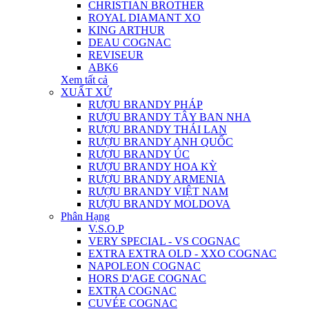
CHRISTIAN BROTHER
ROYAL DIAMANT XO
KING ARTHUR
DEAU COGNAC
REVISEUR
ABK6
Xem tất cả
XUẤT XỨ
RƯỢU BRANDY PHÁP
RƯỢU BRANDY TÂY BAN NHA
RƯỢU BRANDY THÁI LAN
RƯỢU BRANDY ANH QUỐC
RƯỢU BRANDY ÚC
RƯỢU BRANDY HOA KỲ
RƯỢU BRANDY ARMENIA
RƯỢU BRANDY VIỆT NAM
RƯỢU BRANDY MOLDOVA
Phân Hạng
V.S.O.P
VERY SPECIAL - VS COGNAC
EXTRA EXTRA OLD - XXO COGNAC
NAPOLEON COGNAC
HORS D'AGE COGNAC
EXTRA COGNAC
CUVÉE COGNAC