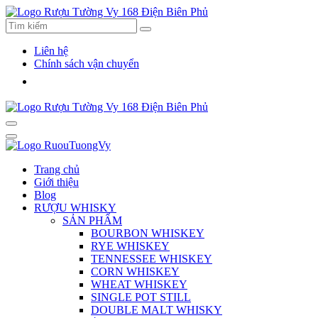
Liên hệ
Chính sách vận chuyển
Trang chủ
Giới thiệu
Blog
RƯỢU WHISKY
SẢN PHẨM
BOURBON WHISKEY
RYE WHISKEY
TENNESSEE WHISKEY
CORN WHISKEY
WHEAT WHISKEY
SINGLE POT STILL
DOUBLE MALT WHISKY