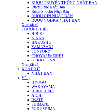
RƯỢU TRUYỀN THỐNG NHẬT BẢN
Rượu Sake Nhật Bản
Rượu Shochu Nhật Bản
RƯỢU GIN NHẬT BẢN
RƯỢU VODKA NHẬT BẢN
Xem tất cả
THƯƠNG HIỆU
HIBIKI
NIKKA
HAKUSHU
YAMAZAKI
SUNTORY
CHOYA UMESHU
GEKKEIKAN
Xem tất cả
XUẤT XỨ
NHẬT BẢN
Vùng
HYOGO
WAKAYAMA
HIROSHIMA
AICHI
IWATE
SHIMANE
FUKUSHIMA