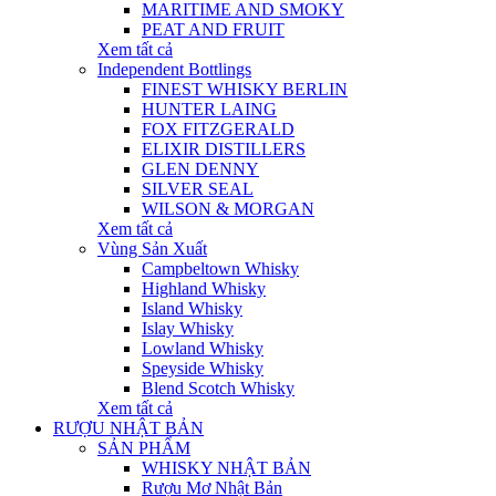
MARITIME AND SMOKY
PEAT AND FRUIT
Xem tất cả
Independent Bottlings
FINEST WHISKY BERLIN
HUNTER LAING
FOX FITZGERALD
ELIXIR DISTILLERS
GLEN DENNY
SILVER SEAL
WILSON & MORGAN
Xem tất cả
Vùng Sản Xuất
Campbeltown Whisky
Highland Whisky
Island Whisky
Islay Whisky
Lowland Whisky
Speyside Whisky
Blend Scotch Whisky
Xem tất cả
RƯỢU NHẬT BẢN
SẢN PHẨM
WHISKY NHẬT BẢN
Rượu Mơ Nhật Bản