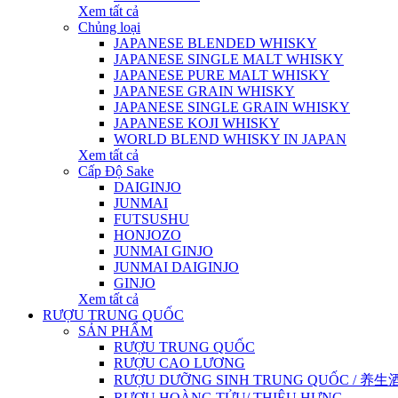
Xem tất cả
Chủng loại
JAPANESE BLENDED WHISKY
JAPANESE SINGLE MALT WHISKY
JAPANESE PURE MALT WHISKY
JAPANESE GRAIN WHISKY
JAPANESE SINGLE GRAIN WHISKY
JAPANESE KOJI WHISKY
WORLD BLEND WHISKY IN JAPAN
Xem tất cả
Cấp Độ Sake
DAIGINJO
JUNMAI
FUTSUSHU
HONJOZO
JUNMAI GINJO
JUNMAI DAIGINJO
GINJO
Xem tất cả
RƯỢU TRUNG QUỐC
SẢN PHẨM
RƯỢU TRUNG QUỐC
RƯỢU CAO LƯƠNG
RƯỢU DƯỠNG SINH TRUNG QUỐC / 养生酒 / 
RƯỢU HOÀNG TỬU/ THIỆU HƯNG