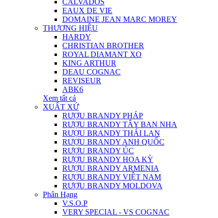
CALVADOS
EAUX DE VIE
DOMAINE JEAN MARC MOREY
THƯƠNG HIỆU
HARDY
CHRISTIAN BROTHER
ROYAL DIAMANT XO
KING ARTHUR
DEAU COGNAC
REVISEUR
ABK6
Xem tất cả
XUẤT XỨ
RƯỢU BRANDY PHÁP
RƯỢU BRANDY TÂY BAN NHA
RƯỢU BRANDY THÁI LAN
RƯỢU BRANDY ANH QUỐC
RƯỢU BRANDY ÚC
RƯỢU BRANDY HOA KỲ
RƯỢU BRANDY ARMENIA
RƯỢU BRANDY VIỆT NAM
RƯỢU BRANDY MOLDOVA
Phân Hạng
V.S.O.P
VERY SPECIAL - VS COGNAC