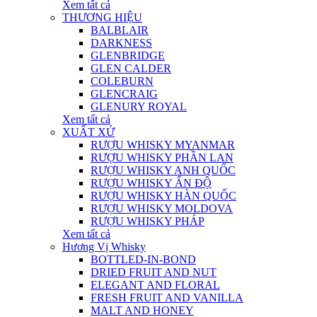
Xem tất cả
THƯƠNG HIỆU
BALBLAIR
DARKNESS
GLENBRIDGE
GLEN CALDER
COLEBURN
GLENCRAIG
GLENURY ROYAL
Xem tất cả
XUẤT XỨ
RƯỢU WHISKY MYANMAR
RƯỢU WHISKY PHẦN LAN
RƯỢU WHISKY ANH QUỐC
RƯỢU WHISKY ẤN ĐỘ
RƯỢU WHISKY HÀN QUỐC
RƯỢU WHISKY MOLDOVA
RƯỢU WHISKY PHÁP
Xem tất cả
Hương Vị Whisky
BOTTLED-IN-BOND
DRIED FRUIT AND NUT
ELEGANT AND FLORAL
FRESH FRUIT AND VANILLA
MALT AND HONEY