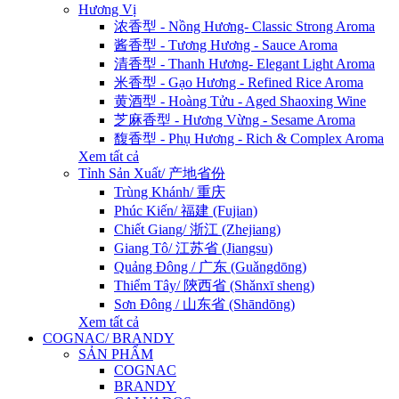
Hương Vị
浓香型 - Nồng Hương- Classic Strong Aroma
酱香型 - Tương Hương - Sauce Aroma
清香型 - Thanh Hương- Elegant Light Aroma
米香型 - Gạo Hương - Refined Rice Aroma
黄酒型 - Hoàng Tửu - Aged Shaoxing Wine
芝麻香型 - Hương Vừng - Sesame Aroma
馥香型 - Phụ Hương - Rich & Complex Aroma
Xem tất cả
Tỉnh Sản Xuất/ 产地省份
Trùng Khánh/ 重庆
Phúc Kiến/ 福建 (Fujian)
Chiết Giang/ 浙江 (Zhejiang)
Giang Tô/ 江苏省 (Jiangsu)
Quảng Đông / 广东 (Guǎngdōng)
Thiểm Tây/ 陝西省 (Shǎnxī sheng)
Sơn Đông / 山东省 (Shāndōng)
Xem tất cả
COGNAC/ BRANDY
SẢN PHẨM
COGNAC
BRANDY