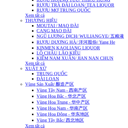
RƯỢU TRÀ ĐÀI LOAN/ TEA LIQUOR
RƯỢU MƠ TRUNG QUỐC
Xem tất cả
THƯƠNG HIỆU
MOUTAI / MAO ĐÀI
CANG MAO ĐÀI
NGŨ LƯƠNG DỊCH/ WULIANGYE/ 五粮液
RƯỢU DƯƠNG HÀ/ 洋河股份/ Yang He
KINMEN KAOLIANG LIQUOR
LÔ CHÂU LÃO KIỆU
KIẾM NAM XUÂN/ JIAN NAN CHUN
Xem tất cả
XUẤT XỨ
TRUNG QUỐC
ĐÀI LOAN
Vùng Sản Xuất/ 酿造产区
Vùng Tây Nam - 西南产区
Vùng Hoa Bắc - 华北产区
Vùng Hoa Trung - 华中产区
Vùng Hoa Nam - 华南产区
Vùng Hoa Đông - 华东地区
Vùng Tây Bắc/ 西北地区
Xem tất cả