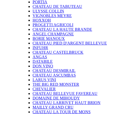
PORTIA
CHATEAU DE TABUTEAU
ULYSSE COLLIN
VIGNOBLES MEYRE
HOXXOH
PROGETTI AGRICOLI
CHATEAU LA HAUTE BRANDE
ANGEL CHAMPAGNE
BORIE MANOUX
CHATEAU PIED D'ARGENT BELLEVUE
INFUHR
CHATEAU CASTELBRUCK
ANGAS
DATABILE
DON VINO
CHATEAU DESMIRAIL
CHATEAU ASCUMBAS
LARUS VINI
THE BIG RED MONSTER
CHEVALIER
CHATEAU BELLEVUE FAVEREAU
DOMAINE DE MIHOUDY
CHATEAU LARRIVET HAUT BRION
MAILLY GRAND CRU
CHATEAU LA TOUR DE MONS