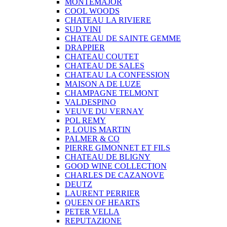
MONTEMAJOR
COOL WOODS
CHATEAU LA RIVIERE
SUD VINI
CHATEAU DE SAINTE GEMME
DRAPPIER
CHATEAU COUTET
CHATEAU DE SALES
CHATEAU LA CONFESSION
MAISON A DE LUZE
CHAMPAGNE TELMONT
VALDESPINO
VEUVE DU VERNAY
POL REMY
P. LOUIS MARTIN
PALMER & CO
PIERRE GIMONNET ET FILS
CHATEAU DE BLIGNY
GOOD WINE COLLECTION
CHARLES DE CAZANOVE
DEUTZ
LAURENT PERRIER
QUEEN OF HEARTS
PETER VELLA
REPUTAZIONE