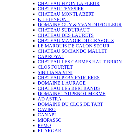
CHATEAU HYON LA FLEUR
CHATEAU TEYSSIER
CHATEAU MONTLABERT
F. THIENPONT
DOMAINE GUY & YVAN DUFOULEUR
CHATEAU SUDUIRAUT
CHATEAU DES LAURETS
CHATEAU MANOIR DU GRAVOUX
LE MARQUIS DE CALON SEGUR
CHATEAU SOCIANDO MALLET
CAP ROYAL
CHATEAU LES CARMES HAUT BRION
CLOS FOURTET
SIBILIANA VINI
CHATEAU PEBY FAUGERES
DOMAINE L'AURAGE
CHATEAU LES BERTRANDS
DOMAINE TAUPENOT MERME
AD ASTRA
DOMAINE DU CLOS DE TART
CAVIRO
CANAPI
MIOPASSO
PEMO
EL ARGAR