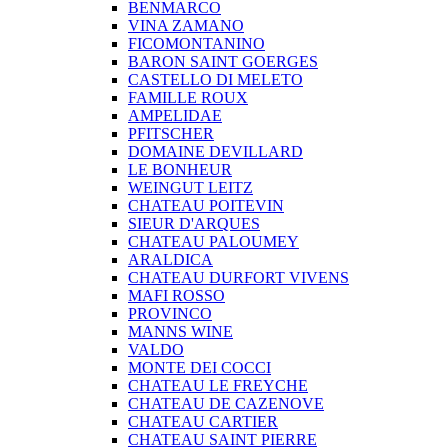
BENMARCO
VINA ZAMANO
FICOMONTANINO
BARON SAINT GOERGES
CASTELLO DI MELETO
FAMILLE ROUX
AMPELIDAE
PFITSCHER
DOMAINE DEVILLARD
LE BONHEUR
WEINGUT LEITZ
CHATEAU POITEVIN
SIEUR D'ARQUES
CHATEAU PALOUMEY
ARALDICA
CHATEAU DURFORT VIVENS
MAFI ROSSO
PROVINCO
MANNS WINE
VALDO
MONTE DEI COCCI
CHATEAU LE FREYCHE
CHATEAU DE CAZENOVE
CHATEAU CARTIER
CHATEAU SAINT PIERRE