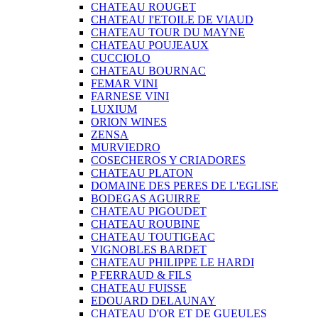
CHATEAU ROUGET
CHATEAU I'ETOILE DE VIAUD
CHATEAU TOUR DU MAYNE
CHATEAU POUJEAUX
CUCCIOLO
CHATEAU BOURNAC
FEMAR VINI
FARNESE VINI
LUXIUM
ORION WINES
ZENSA
MURVIEDRO
COSECHEROS Y CRIADORES
CHATEAU PLATON
DOMAINE DES PERES DE L'EGLISE
BODEGAS AGUIRRE
CHATEAU PIGOUDET
CHATEAU ROUBINE
CHATEAU TOUTIGEAC
VIGNOBLES BARDET
CHATEAU PHILIPPE LE HARDI
P FERRAUD & FILS
CHATEAU FUISSE
EDOUARD DELAUNAY
CHATEAU D'OR ET DE GUEULES