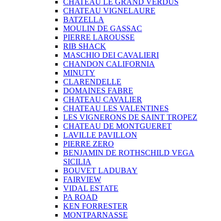
CHATEAU LE GRAND VERDUS
CHATEAU VIGNELAURE
BATZELLA
MOULIN DE GASSAC
PIERRE LAROUSSE
RIB SHACK
MASCHIO DEI CAVALIERI
CHANDON CALIFORNIA
MINUTY
CLARENDELLE
DOMAINES FABRE
CHATEAU CAVALIER
CHATEAU LES VALENTINES
LES VIGNERONS DE SAINT TROPEZ
CHATEAU DE MONTGUERET
LAVILLE PAVILLON
PIERRE ZERO
BENJAMIN DE ROTHSCHILD VEGA
SICILIA
BOUVET LADUBAY
FAIRVIEW
VIDAL ESTATE
PA ROAD
KEN FORRESTER
MONTPARNASSE