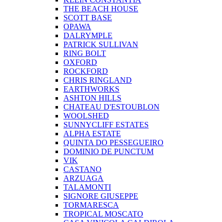
THE BEACH HOUSE
SCOTT BASE
OPAWA
DALRYMPLE
PATRICK SULLIVAN
RING BOLT
OXFORD
ROCKFORD
CHRIS RINGLAND
EARTHWORKS
ASHTON HILLS
CHATEAU D'ESTOUBLON
WOOLSHED
SUNNYCLIFF ESTATES
ALPHA ESTATE
QUINTA DO PESSEGUEIRO
DOMINIO DE PUNCTUM
VIK
CASTANO
ARZUAGA
TALAMONTI
SIGNORE GIUSEPPE
TORMARESCA
TROPICAL MOSCATO