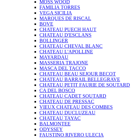
MOSS WOOD
FAMILIA TORRES
VEGA SICILIA
MARQUES DE RISCAL
BOVE
CHATEAU PUECH HAUT
CHATEAU D'ESCLANS
BOLLINGER
CHATEAU CHEVAL BLANC
CHATEAU L'APOLLINE
MAYARDAU
MASSERIA TRAJONE
MASCA DEL TACCO
CHATEAU BEAU SEJOUR BECOT
CHATEAU BARRAIL BELLEGRAVE
CHATEAU PETIT FAURIE DE SOUTARD
CA DEL BOSCO
CHATEAU CADET SOUTARD
CHATEAU DE PRESSAC
VIEUX CHATEAU DES COMBES
CHATEAU DUCLUZEAU
CHATEAU TAYAC
BALMONTEE
ODYSSEY
FAUSTINO RIVERO ULECIA