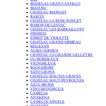
BODEGAS GRAN CASTILLO
MAJANO
CHATEAU MANGOT
RAICES
CHATEAU LA ROSE PONCET
BARON DE LESTAC
CHATEAU LES BARRAILLOTS
FRENESI
ESPRIT DE VIOLETTE
CHATEAU GRAND ORMEAU
MALESAN
ALMA CERSIUS
CHATEAU LA GRANDE GELLEYRE
UG BORDEAUX
VIGNOBLES K
ROQUEBORT
SATO GRONA
CHATEAU HAUTES GRAVES
CHATEAU HAUT PEYROUTAS
AZUL MUJER
VINA REQUINGUA
CAMELIA
ANAKENA
LA BELLE ANGELE
MASSONE