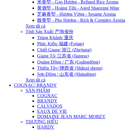
米香型 - Gạo Hương - Refined Rice Aroma
黄酒型 - Hoàng Tửu - Aged Shaoxing Wine
芝麻香型 - Hương Vừng - Sesame Aroma
馥香型 - Phụ Hương - Rich & Complex Aroma
Xem tất cả
Tỉnh Sản Xuất/ 产地省份
Trùng Khánh/ 重庆
Phúc Kiến/ 福建 (Fujian)
Chiết Giang/ 浙江 (Zhejiang)
Giang Tô/ 江苏省 (Jiangsu)
Quảng Đông / 广东 (Guǎngdōng)
Thiểm Tây/ 陝西省 (Shǎnxī sheng)
Sơn Đông / 山东省 (Shāndōng)
Xem tất cả
COGNAC/ BRANDY
SẢN PHẨM
COGNAC
BRANDY
CALVADOS
EAUX DE VIE
DOMAINE JEAN MARC MOREY
THƯƠNG HIỆU
HARDY