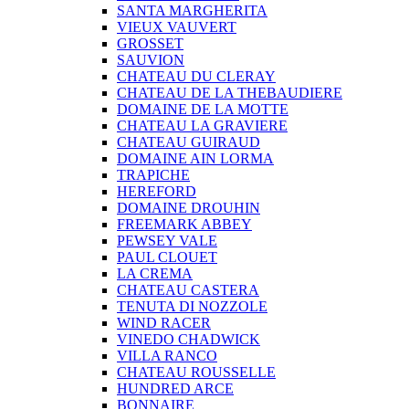
SANTA MARGHERITA
VIEUX VAUVERT
GROSSET
SAUVION
CHATEAU DU CLERAY
CHATEAU DE LA THEBAUDIERE
DOMAINE DE LA MOTTE
CHATEAU LA GRAVIERE
CHATEAU GUIRAUD
DOMAINE AIN LORMA
TRAPICHE
HEREFORD
DOMAINE DROUHIN
FREEMARK ABBEY
PEWSEY VALE
PAUL CLOUET
LA CREMA
CHATEAU CASTERA
TENUTA DI NOZZOLE
WIND RACER
VINEDO CHADWICK
VILLA RANCO
CHATEAU ROUSSELLE
HUNDRED ARCE
BONNAIRE