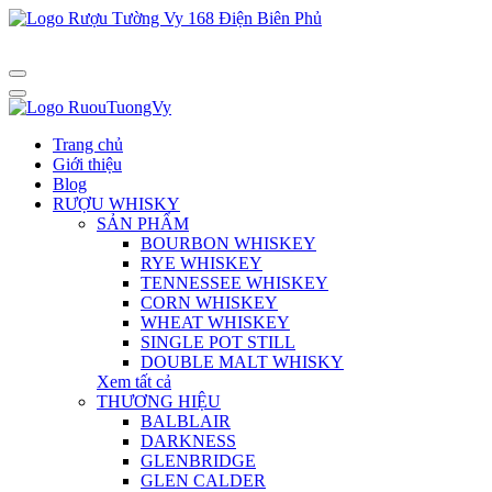
Trang chủ
Giới thiệu
Blog
RƯỢU WHISKY
SẢN PHẨM
BOURBON WHISKEY
RYE WHISKEY
TENNESSEE WHISKEY
CORN WHISKEY
WHEAT WHISKEY
SINGLE POT STILL
DOUBLE MALT WHISKY
Xem tất cả
THƯƠNG HIỆU
BALBLAIR
DARKNESS
GLENBRIDGE
GLEN CALDER