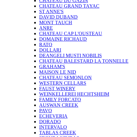
CHATEAU DU GAZIN
CHATEAU GRAND TAYAC
ST ANNE'S
DAVID DUBAND
MONT TAUCH
ANRE
CHATEAU CAP L'OUSTEAU
DOMAINE RICHAUD
RATO
DOLLARI
DEANGELI MUSTI NOBILIS
CHATEAU BALESTARD LA TONNELLE
GRAHAM'S
MAISON LE NID
CHATEAU SEMONLON
WESTERN CELLARS
FAUST WINERY
WEINKELLEREI HECHTSHEIM
FAMILY FORCATO
AUSWAN CREEK
PAVO
ECHEVERIA
DORADO
INTERVALO
TABLAS CREEK