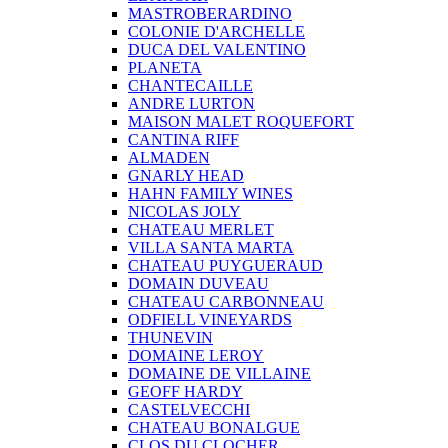
MASTROBERARDINO
COLONIE D'ARCHELLE
DUCA DEL VALENTINO
PLANETA
CHANTECAILLE
ANDRE LURTON
MAISON MALET ROQUEFORT
CANTINA RIFF
ALMADEN
GNARLY HEAD
HAHN FAMILY WINES
NICOLAS JOLY
CHATEAU MERLET
VILLA SANTA MARTA
CHATEAU PUYGUERAUD
DOMAIN DUVEAU
CHATEAU CARBONNEAU
ODFIELL VINEYARDS
THUNEVIN
DOMAINE LEROY
DOMAINE DE VILLAINE
GEOFF HARDY
CASTELVECCHI
CHATEAU BONALGUE
CLOS DU CLOCHER