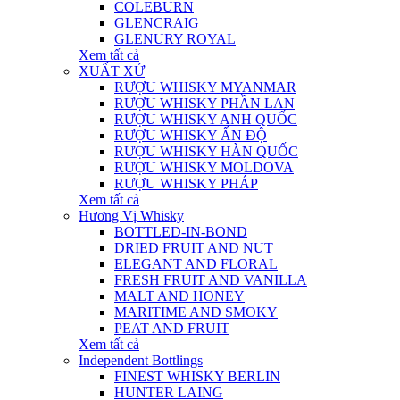
COLEBURN
GLENCRAIG
GLENURY ROYAL
Xem tất cả
XUẤT XỨ
RƯỢU WHISKY MYANMAR
RƯỢU WHISKY PHẦN LAN
RƯỢU WHISKY ANH QUỐC
RƯỢU WHISKY ẤN ĐỘ
RƯỢU WHISKY HÀN QUỐC
RƯỢU WHISKY MOLDOVA
RƯỢU WHISKY PHÁP
Xem tất cả
Hương Vị Whisky
BOTTLED-IN-BOND
DRIED FRUIT AND NUT
ELEGANT AND FLORAL
FRESH FRUIT AND VANILLA
MALT AND HONEY
MARITIME AND SMOKY
PEAT AND FRUIT
Xem tất cả
Independent Bottlings
FINEST WHISKY BERLIN
HUNTER LAING