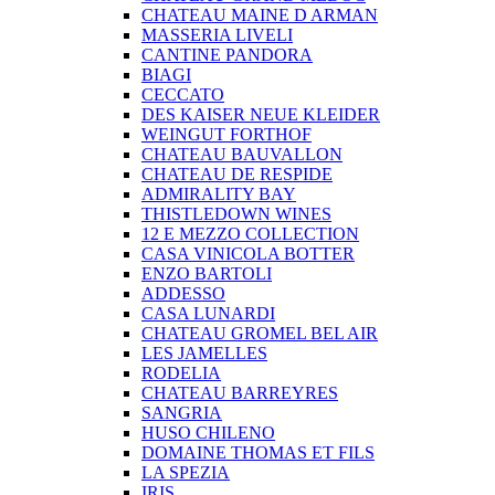
CHATEAU MAINE D ARMAN
MASSERIA LIVELI
CANTINE PANDORA
BIAGI
CECCATO
DES KAISER NEUE KLEIDER
WEINGUT FORTHOF
CHATEAU BAUVALLON
CHATEAU DE RESPIDE
ADMIRALITY BAY
THISTLEDOWN WINES
12 E MEZZO COLLECTION
CASA VINICOLA BOTTER
ENZO BARTOLI
ADDESSO
CASA LUNARDI
CHATEAU GROMEL BEL AIR
LES JAMELLES
RODELIA
CHATEAU BARREYRES
SANGRIA
HUSO CHILENO
DOMAINE THOMAS ET FILS
LA SPEZIA
IRIS