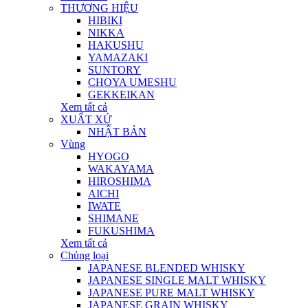
THƯƠNG HIỆU
HIBIKI
NIKKA
HAKUSHU
YAMAZAKI
SUNTORY
CHOYA UMESHU
GEKKEIKAN
Xem tất cả
XUẤT XỨ
NHẬT BẢN
Vùng
HYOGO
WAKAYAMA
HIROSHIMA
AICHI
IWATE
SHIMANE
FUKUSHIMA
Xem tất cả
Chủng loại
JAPANESE BLENDED WHISKY
JAPANESE SINGLE MALT WHISKY
JAPANESE PURE MALT WHISKY
JAPANESE GRAIN WHISKY