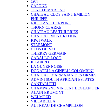
1977
CAPONE
TENUTE MARTINO
CHATEAU CLOS SAINT EMILION
PHILIPPE
NICOLAS THIENPONT
THORN CLARKE
CHATEAU LES TUILERIES
CHATEAU MONT REDON
KIWI WALK
STARMONT
CLOS DU VAL
THIERRY GERMAIN
CABALLO LOCO
IL BORRO
LA GUYENNOISE
DONATELLA CINELLI COLOMBINI
CHATEAU D’ARMAJAN DES ORMES
ADVINI SOUTH AFRICAN ESTATES
CANTARUTTI
CHAMPAGNE VINCENT LEGLANTIER
ALAIN BRUMONT
WELMOED
VILLABELLA
AUTREAU DE CHAMPILLON