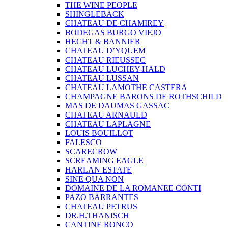
THE WINE PEOPLE
SHINGLEBACK
CHATEAU DE CHAMIREY
BODEGAS BURGO VIEJO
HECHT & BANNIER
CHATEAU D’YQUEM
CHATEAU RIEUSSEC
CHATEAU LUCHEY-HALD
CHATEAU LUSSAN
CHATEAU LAMOTHE CASTERA
CHAMPAGNE BARONS DE ROTHSCHILD
MAS DE DAUMAS GASSAC
CHATEAU ARNAULD
CHATEAU LAPLAGNE
LOUIS BOUILLOT
FALESCO
SCARECROW
SCREAMING EAGLE
HARLAN ESTATE
SINE QUA NON
DOMAINE DE LA ROMANEE CONTI
PAZO BARRANTES
CHATEAU PETRUS
DR.H.THANISCH
CANTINE RONCO