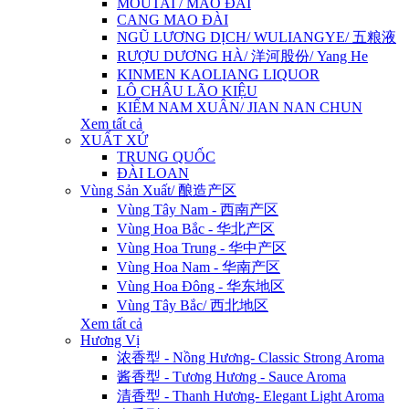
MOUTAI / MAO ĐÀI
CANG MAO ĐÀI
NGŨ LƯƠNG DỊCH/ WULIANGYE/ 五粮液
RƯỢU DƯƠNG HÀ/ 洋河股份/ Yang He
KINMEN KAOLIANG LIQUOR
LÔ CHÂU LÃO KIỆU
KIẾM NAM XUÂN/ JIAN NAN CHUN
Xem tất cả
XUẤT XỨ
TRUNG QUỐC
ĐÀI LOAN
Vùng Sản Xuất/ 酿造产区
Vùng Tây Nam - 西南产区
Vùng Hoa Bắc - 华北产区
Vùng Hoa Trung - 华中产区
Vùng Hoa Nam - 华南产区
Vùng Hoa Đông - 华东地区
Vùng Tây Bắc/ 西北地区
Xem tất cả
Hương Vị
浓香型 - Nồng Hương- Classic Strong Aroma
酱香型 - Tương Hương - Sauce Aroma
清香型 - Thanh Hương- Elegant Light Aroma