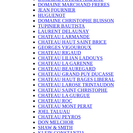
DOMAINE MARCHAND FRERES
JEAN FOURNIER
HUGUENOT
DOMAINE CHRISTOPHE BUISSON
TUPINIER BAUTISTA
LAURENT DELAUNAY
CHATEAU LARMANDE
CHATEAU HAUT SAINT BRICE
GEORGES VIGOUROUX
CHATEAU RIGAUD
CHATEAU LILIAN LADOUYS
CHATEAU LA GARENNE
CHATEAU BEAUREGARD
CHATEAU GRAND PUY DUCASSE
CHATEAU HAUT BAGES LIBERAL
CHATEAU LAROSE TRINTAUDON
CHATEAU SAINT CHRISTOPHE
CHATEAU LA GURGUE
CHATEAU ROC
CHATEAU MONT PERAT
JOEL TALUAU
CHATEAU PEYROS
DON MELCHOR
SHAW & SMITH
KLEIN CONSTANTIA