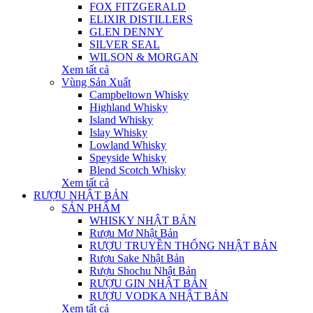
FOX FITZGERALD
ELIXIR DISTILLERS
GLEN DENNY
SILVER SEAL
WILSON & MORGAN
Xem tất cả
Vùng Sản Xuất
Campbeltown Whisky
Highland Whisky
Island Whisky
Islay Whisky
Lowland Whisky
Speyside Whisky
Blend Scotch Whisky
Xem tất cả
RƯỢU NHẬT BẢN
SẢN PHẨM
WHISKY NHẬT BẢN
Rượu Mơ Nhật Bản
RƯỢU TRUYỀN THỐNG NHẬT BẢN
Rượu Sake Nhật Bản
Rượu Shochu Nhật Bản
RƯỢU GIN NHẬT BẢN
RƯỢU VODKA NHẬT BẢN
Xem tất cả