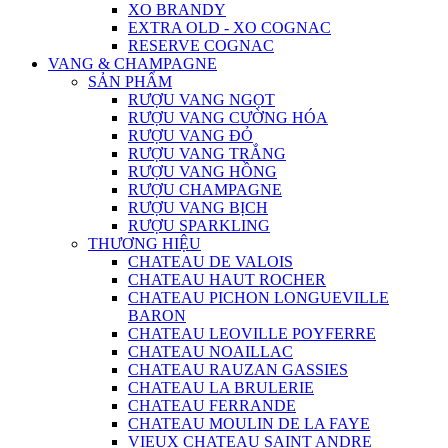
XO BRANDY
EXTRA OLD - XO COGNAC
RESERVE COGNAC
VANG & CHAMPAGNE
SẢN PHẨM
RƯỢU VANG NGỌT
RƯỢU VANG CƯỜNG HÓA
RƯỢU VANG ĐỎ
RƯỢU VANG TRẮNG
RƯỢU VANG HỒNG
RƯỢU CHAMPAGNE
RƯỢU VANG BỊCH
RƯỢU SPARKLING
THƯƠNG HIỆU
CHATEAU DE VALOIS
CHATEAU HAUT ROCHER
CHATEAU PICHON LONGUEVILLE
BARON
CHATEAU LEOVILLE POYFERRE
CHATEAU NOAILLAC
CHATEAU RAUZAN GASSIES
CHATEAU LA BRULERIE
CHATEAU FERRANDE
CHATEAU MOULIN DE LA FAYE
VIEUX CHATEAU SAINT ANDRE