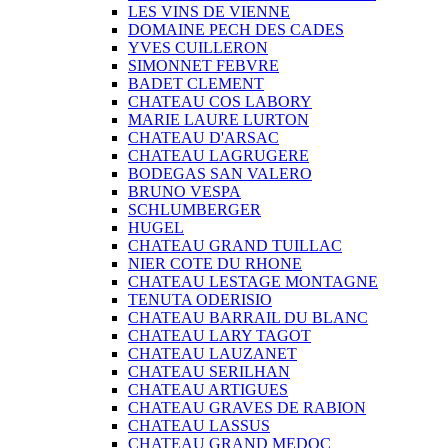
LES VINS DE VIENNE
DOMAINE PECH DES CADES
YVES CUILLERON
SIMONNET FEBVRE
BADET CLEMENT
CHATEAU COS LABORY
MARIE LAURE LURTON
CHATEAU D'ARSAC
CHATEAU LAGRUGERE
BODEGAS SAN VALERO
BRUNO VESPA
SCHLUMBERGER
HUGEL
CHATEAU GRAND TUILLAC
NIER COTE DU RHONE
CHATEAU LESTAGE MONTAGNE
TENUTA ODERISIO
CHATEAU BARRAIL DU BLANC
CHATEAU LARY TAGOT
CHATEAU LAUZANET
CHATEAU SERILHAN
CHATEAU ARTIGUES
CHATEAU GRAVES DE RABION
CHATEAU LASSUS
CHATEAU GRAND MEDOC