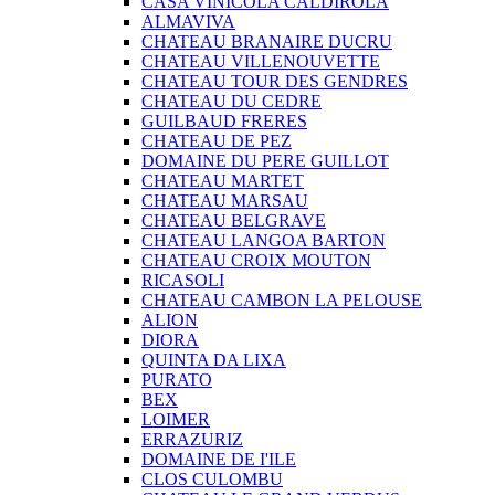
CASA VINICOLA CALDIROLA
ALMAVIVA
CHATEAU BRANAIRE DUCRU
CHATEAU VILLENOUVETTE
CHATEAU TOUR DES GENDRES
CHATEAU DU CEDRE
GUILBAUD FRERES
CHATEAU DE PEZ
DOMAINE DU PERE GUILLOT
CHATEAU MARTET
CHATEAU MARSAU
CHATEAU BELGRAVE
CHATEAU LANGOA BARTON
CHATEAU CROIX MOUTON
RICASOLI
CHATEAU CAMBON LA PELOUSE
ALION
DIORA
QUINTA DA LIXA
PURATO
BEX
LOIMER
ERRAZURIZ
DOMAINE DE I'ILE
CLOS CULOMBU