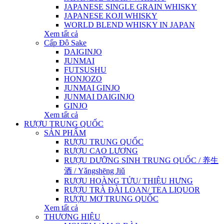
JAPANESE SINGLE GRAIN WHISKY
JAPANESE KOJI WHISKY
WORLD BLEND WHISKY IN JAPAN
Xem tất cả
Cấp Độ Sake
DAIGINJO
JUNMAI
FUTSUSHU
HONJOZO
JUNMAI GINJO
JUNMAI DAIGINJO
GINJO
Xem tất cả
RƯỢU TRUNG QUỐC
SẢN PHẨM
RƯỢU TRUNG QUỐC
RƯỢU CAO LƯƠNG
RƯỢU DƯỠNG SINH TRUNG QUỐC / 养生
酒 / Yǎngshēng Jiǔ
RƯỢU HOÀNG TỬU/ THIỆU HƯNG
RƯỢU TRÀ ĐÀI LOAN/ TEA LIQUOR
RƯỢU MƠ TRUNG QUỐC
Xem tất cả
THƯƠNG HIỆU