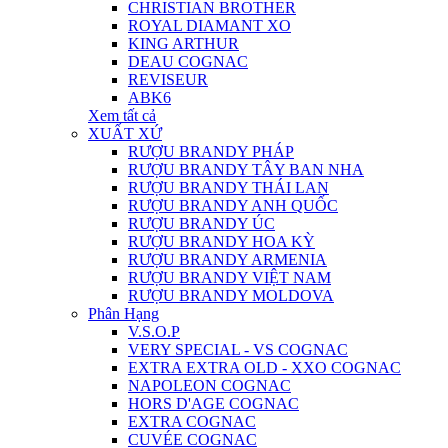
CHRISTIAN BROTHER
ROYAL DIAMANT XO
KING ARTHUR
DEAU COGNAC
REVISEUR
ABK6
Xem tất cả
XUẤT XỨ
RƯỢU BRANDY PHÁP
RƯỢU BRANDY TÂY BAN NHA
RƯỢU BRANDY THÁI LAN
RƯỢU BRANDY ANH QUỐC
RƯỢU BRANDY ÚC
RƯỢU BRANDY HOA KỲ
RƯỢU BRANDY ARMENIA
RƯỢU BRANDY VIỆT NAM
RƯỢU BRANDY MOLDOVA
Phân Hạng
V.S.O.P
VERY SPECIAL - VS COGNAC
EXTRA EXTRA OLD - XXO COGNAC
NAPOLEON COGNAC
HORS D'AGE COGNAC
EXTRA COGNAC
CUVÉE COGNAC