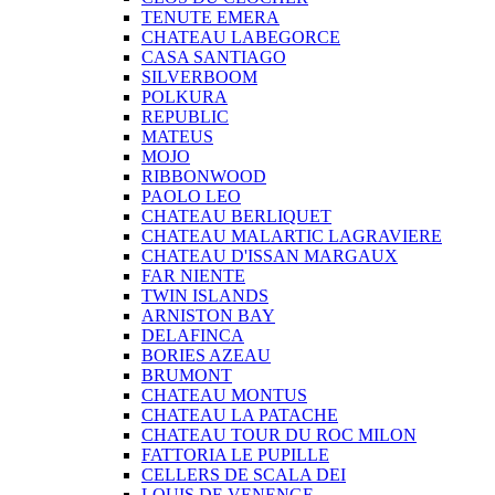
TENUTE EMERA
CHATEAU LABEGORCE
CASA SANTIAGO
SILVERBOOM
POLKURA
REPUBLIC
MATEUS
MOJO
RIBBONWOOD
PAOLO LEO
CHATEAU BERLIQUET
CHATEAU MALARTIC LAGRAVIERE
CHATEAU D'ISSAN MARGAUX
FAR NIENTE
TWIN ISLANDS
ARNISTON BAY
DELAFINCA
BORIES AZEAU
BRUMONT
CHATEAU MONTUS
CHATEAU LA PATACHE
CHATEAU TOUR DU ROC MILON
FATTORIA LE PUPILLE
CELLERS DE SCALA DEI
LOUIS DE VENENGE