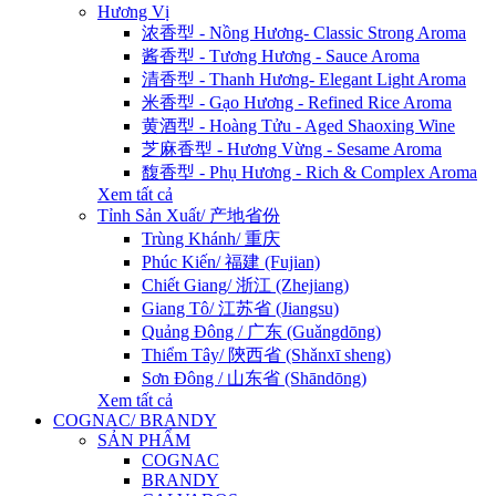
Hương Vị
浓香型 - Nồng Hương- Classic Strong Aroma
酱香型 - Tương Hương - Sauce Aroma
清香型 - Thanh Hương- Elegant Light Aroma
米香型 - Gạo Hương - Refined Rice Aroma
黄酒型 - Hoàng Tửu - Aged Shaoxing Wine
芝麻香型 - Hương Vừng - Sesame Aroma
馥香型 - Phụ Hương - Rich & Complex Aroma
Xem tất cả
Tỉnh Sản Xuất/ 产地省份
Trùng Khánh/ 重庆
Phúc Kiến/ 福建 (Fujian)
Chiết Giang/ 浙江 (Zhejiang)
Giang Tô/ 江苏省 (Jiangsu)
Quảng Đông / 广东 (Guǎngdōng)
Thiểm Tây/ 陝西省 (Shǎnxī sheng)
Sơn Đông / 山东省 (Shāndōng)
Xem tất cả
COGNAC/ BRANDY
SẢN PHẨM
COGNAC
BRANDY