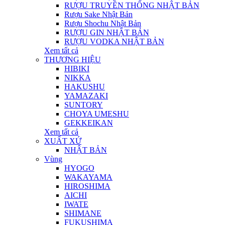
RƯỢU TRUYỀN THỐNG NHẬT BẢN
Rượu Sake Nhật Bản
Rượu Shochu Nhật Bản
RƯỢU GIN NHẬT BẢN
RƯỢU VODKA NHẬT BẢN
Xem tất cả
THƯƠNG HIỆU
HIBIKI
NIKKA
HAKUSHU
YAMAZAKI
SUNTORY
CHOYA UMESHU
GEKKEIKAN
Xem tất cả
XUẤT XỨ
NHẬT BẢN
Vùng
HYOGO
WAKAYAMA
HIROSHIMA
AICHI
IWATE
SHIMANE
FUKUSHIMA