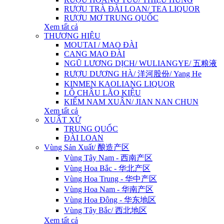
RƯỢU TRÀ ĐÀI LOAN/ TEA LIQUOR
RƯỢU MƠ TRUNG QUỐC
Xem tất cả
THƯƠNG HIỆU
MOUTAI / MAO ĐÀI
CANG MAO ĐÀI
NGŨ LƯƠNG DỊCH/ WULIANGYE/ 五粮液
RƯỢU DƯƠNG HÀ/ 洋河股份/ Yang He
KINMEN KAOLIANG LIQUOR
LÔ CHÂU LÃO KIỆU
KIẾM NAM XUÂN/ JIAN NAN CHUN
Xem tất cả
XUẤT XỨ
TRUNG QUỐC
ĐÀI LOAN
Vùng Sản Xuất/ 酿造产区
Vùng Tây Nam - 西南产区
Vùng Hoa Bắc - 华北产区
Vùng Hoa Trung - 华中产区
Vùng Hoa Nam - 华南产区
Vùng Hoa Đông - 华东地区
Vùng Tây Bắc/ 西北地区
Xem tất cả