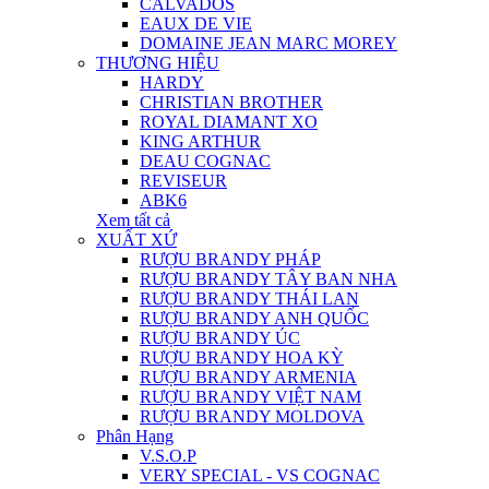
CALVADOS
EAUX DE VIE
DOMAINE JEAN MARC MOREY
THƯƠNG HIỆU
HARDY
CHRISTIAN BROTHER
ROYAL DIAMANT XO
KING ARTHUR
DEAU COGNAC
REVISEUR
ABK6
Xem tất cả
XUẤT XỨ
RƯỢU BRANDY PHÁP
RƯỢU BRANDY TÂY BAN NHA
RƯỢU BRANDY THÁI LAN
RƯỢU BRANDY ANH QUỐC
RƯỢU BRANDY ÚC
RƯỢU BRANDY HOA KỲ
RƯỢU BRANDY ARMENIA
RƯỢU BRANDY VIỆT NAM
RƯỢU BRANDY MOLDOVA
Phân Hạng
V.S.O.P
VERY SPECIAL - VS COGNAC