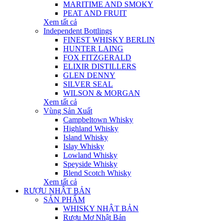
MARITIME AND SMOKY
PEAT AND FRUIT
Xem tất cả
Independent Bottlings
FINEST WHISKY BERLIN
HUNTER LAING
FOX FITZGERALD
ELIXIR DISTILLERS
GLEN DENNY
SILVER SEAL
WILSON & MORGAN
Xem tất cả
Vùng Sản Xuất
Campbeltown Whisky
Highland Whisky
Island Whisky
Islay Whisky
Lowland Whisky
Speyside Whisky
Blend Scotch Whisky
Xem tất cả
RƯỢU NHẬT BẢN
SẢN PHẨM
WHISKY NHẬT BẢN
Rượu Mơ Nhật Bản