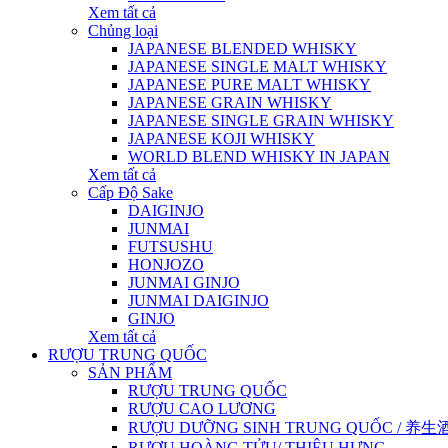
Xem tất cả
Chủng loại
JAPANESE BLENDED WHISKY
JAPANESE SINGLE MALT WHISKY
JAPANESE PURE MALT WHISKY
JAPANESE GRAIN WHISKY
JAPANESE SINGLE GRAIN WHISKY
JAPANESE KOJI WHISKY
WORLD BLEND WHISKY IN JAPAN
Xem tất cả
Cấp Độ Sake
DAIGINJO
JUNMAI
FUTSUSHU
HONJOZO
JUNMAI GINJO
JUNMAI DAIGINJO
GINJO
Xem tất cả
RƯỢU TRUNG QUỐC
SẢN PHẨM
RƯỢU TRUNG QUỐC
RƯỢU CAO LƯƠNG
RƯỢU DƯỠNG SINH TRUNG QUỐC / 养生酒 / 
RƯỢU HOÀNG TỬU/ THIỆU HƯNG