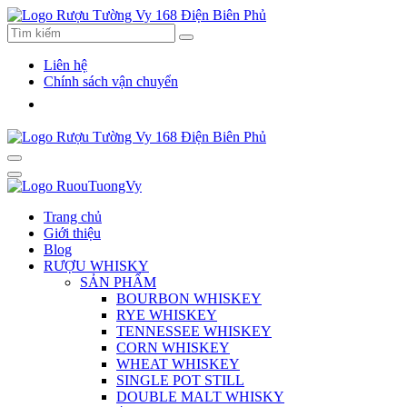
Liên hệ
Chính sách vận chuyển
Trang chủ
Giới thiệu
Blog
RƯỢU WHISKY
SẢN PHẨM
BOURBON WHISKEY
RYE WHISKEY
TENNESSEE WHISKEY
CORN WHISKEY
WHEAT WHISKEY
SINGLE POT STILL
DOUBLE MALT WHISKY