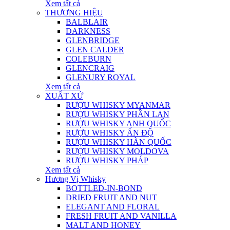
Xem tất cả
THƯƠNG HIỆU
BALBLAIR
DARKNESS
GLENBRIDGE
GLEN CALDER
COLEBURN
GLENCRAIG
GLENURY ROYAL
Xem tất cả
XUẤT XỨ
RƯỢU WHISKY MYANMAR
RƯỢU WHISKY PHẦN LAN
RƯỢU WHISKY ANH QUỐC
RƯỢU WHISKY ẤN ĐỘ
RƯỢU WHISKY HÀN QUỐC
RƯỢU WHISKY MOLDOVA
RƯỢU WHISKY PHÁP
Xem tất cả
Hương Vị Whisky
BOTTLED-IN-BOND
DRIED FRUIT AND NUT
ELEGANT AND FLORAL
FRESH FRUIT AND VANILLA
MALT AND HONEY