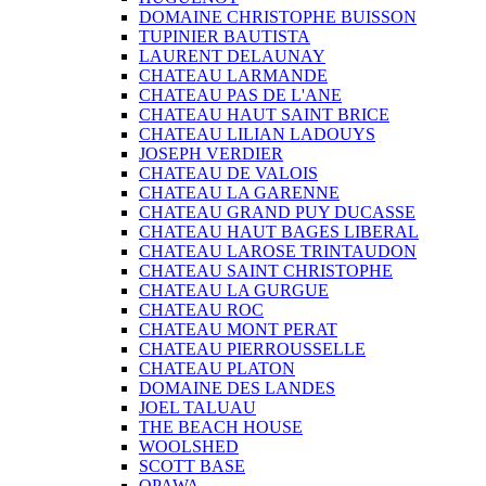
DOMAINE CHRISTOPHE BUISSON
TUPINIER BAUTISTA
LAURENT DELAUNAY
CHATEAU LARMANDE
CHATEAU PAS DE L'ANE
CHATEAU HAUT SAINT BRICE
CHATEAU LILIAN LADOUYS
JOSEPH VERDIER
CHATEAU DE VALOIS
CHATEAU LA GARENNE
CHATEAU GRAND PUY DUCASSE
CHATEAU HAUT BAGES LIBERAL
CHATEAU LAROSE TRINTAUDON
CHATEAU SAINT CHRISTOPHE
CHATEAU LA GURGUE
CHATEAU ROC
CHATEAU MONT PERAT
CHATEAU PIERROUSSELLE
CHATEAU PLATON
DOMAINE DES LANDES
JOEL TALUAU
THE BEACH HOUSE
WOOLSHED
SCOTT BASE
OPAWA