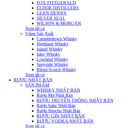
FOX FITZGERALD
ELIXIR DISTILLERS
GLEN DENNY
SILVER SEAL
WILSON & MORGAN
Xem tất cả
Vùng Sản Xuất
Campbeltown Whisky
Highland Whisky
Island Whisky
Islay Whisky
Lowland Whisky
Speyside Whisky
Blend Scotch Whisky
Xem tất cả
RƯỢU NHẬT BẢN
SẢN PHẨM
WHISKY NHẬT BẢN
Rượu Mơ Nhật Bản
RƯỢU TRUYỀN THỐNG NHẬT BẢN
Rượu Sake Nhật Bản
Rượu Shochu Nhật Bản
RƯỢU GIN NHẬT BẢN
RƯỢU VODKA NHẬT BẢN
Xem tất cả