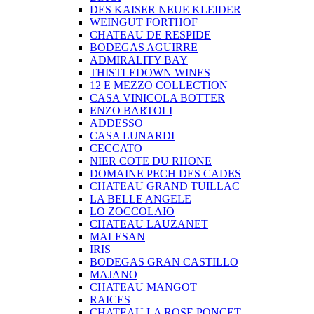
DES KAISER NEUE KLEIDER
WEINGUT FORTHOF
CHATEAU DE RESPIDE
BODEGAS AGUIRRE
ADMIRALITY BAY
THISTLEDOWN WINES
12 E MEZZO COLLECTION
CASA VINICOLA BOTTER
ENZO BARTOLI
ADDESSO
CASA LUNARDI
CECCATO
NIER COTE DU RHONE
DOMAINE PECH DES CADES
CHATEAU GRAND TUILLAC
LA BELLE ANGELE
LO ZOCCOLAIO
CHATEAU LAUZANET
MALESAN
IRIS
BODEGAS GRAN CASTILLO
MAJANO
CHATEAU MANGOT
RAICES
CHATEAU LA ROSE PONCET