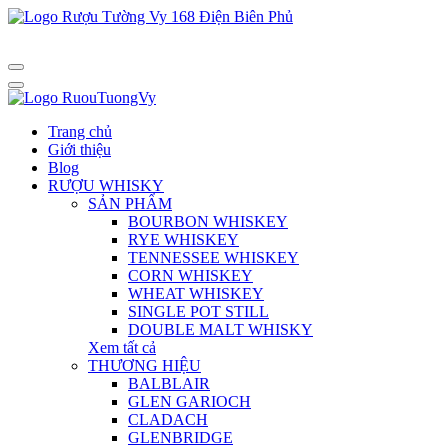
Trang chủ
Giới thiệu
Blog
RƯỢU WHISKY
SẢN PHẨM
BOURBON WHISKEY
RYE WHISKEY
TENNESSEE WHISKEY
CORN WHISKEY
WHEAT WHISKEY
SINGLE POT STILL
DOUBLE MALT WHISKY
Xem tất cả
THƯƠNG HIỆU
BALBLAIR
GLEN GARIOCH
CLADACH
GLENBRIDGE