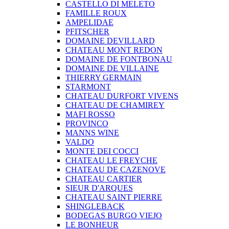
CASTELLO DI MELETO
FAMILLE ROUX
AMPELIDAE
PFITSCHER
DOMAINE DEVILLARD
CHATEAU MONT REDON
DOMAINE DE FONTBONAU
DOMAINE DE VILLAINE
THIERRY GERMAIN
STARMONT
CHATEAU DURFORT VIVENS
CHATEAU DE CHAMIREY
MAFI ROSSO
PROVINCO
MANNS WINE
VALDO
MONTE DEI COCCI
CHATEAU LE FREYCHE
CHATEAU DE CAZENOVE
CHATEAU CARTIER
SIEUR D'ARQUES
CHATEAU SAINT PIERRE
SHINGLEBACK
BODEGAS BURGO VIEJO
LE BONHEUR