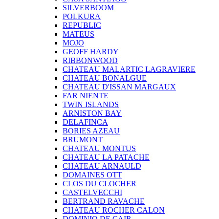
SILVERBOOM
POLKURA
REPUBLIC
MATEUS
MOJO
GEOFF HARDY
RIBBONWOOD
CHATEAU MALARTIC LAGRAVIERE
CHATEAU BONALGUE
CHATEAU D'ISSAN MARGAUX
FAR NIENTE
TWIN ISLANDS
ARNISTON BAY
DELAFINCA
BORIES AZEAU
BRUMONT
CHATEAU MONTUS
CHATEAU LA PATACHE
CHATEAU ARNAULD
DOMAINES OTT
CLOS DU CLOCHER
CASTELVECCHI
BERTRAND RAVACHE
CHATEAU ROCHER CALON
DOMINIO DE CAIR