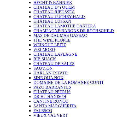
HECHT & BANNIER
CHATEAU D’YQUEM
CHATEAU RIEUSSEC
CHATEAU LUCHEY-HALD
CHATEAU LUSSAN
CHATEAU LAMOTHE CASTERA
CHAMPAGNE BARONS DE ROTHSCHILD
MAS DE DAUMAS GASSAC
THE WINE PEOPLE
WEINGUT LEITZ
WELMOED
CHATEAU LAPLAGNE
RIB SHACK
CHATEAU DE SALES
SAUVION
HARLAN ESTATE
SINE QUA NON
DOMAINE DE LA ROMANEE CONTI
PAZO BARRANTES
CHATEAU PETRUS
DR.H.THANISCH
CANTINE RONCO
SANTA MARGHERITA
FALESCO
VIEUX VAUVERT