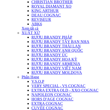
CHRISTIAN BROTHER
ROYAL DIAMANT XO
KING ARTHUR
DEAU COGNAC
REVISEUR
ABK6
Xem tất cả
XUẤT XỨ
RƯỢU BRANDY PHÁP
RƯỢU BRANDY TÂY BAN NHA
RƯỢU BRANDY THÁI LAN
RƯỢU BRANDY ANH QUỐC
RƯỢU BRANDY ÚC
RƯỢU BRANDY HOA KỲ
RƯỢU BRANDY ARMENIA
RƯỢU BRANDY VIỆT NAM
RƯỢU BRANDY MOLDOVA
Phân Hạng
V.S.O.P
VERY SPECIAL - VS COGNAC
EXTRA EXTRA OLD - XXO COGNAC
NAPOLEON COGNAC
HORS D'AGE COGNAC
EXTRA COGNAC
CUVÉE COGNAC