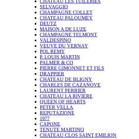
CHATEAU LES TUILERIES
SELVAGGIO
CHAMPAGNE COLLET
CHATEAU PALOUMEY
DEUTZ
MAISON A DE LUZE
CHAMPAGNE TELMONT
VALDESPINO
VEUVE DU VERNAY
POL REMY
P. LOUIS MARTIN
PALMER & CO
PIERRE GIMONNET ET FILS
DRAPPIER
CHATEAU DE BLIGNY
CHARLES DE CAZANOVE
LAURENT PERRIER
CHATEAU LA RIVIERE
QUEEN OF HEARTS
PETER VELLA
REPUTAZIONE
1977
CAPONE
TENUTE MARTINO
CHATEAU CLOS SAINT EMILION