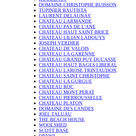
DOMAINE CHRISTOPHE BUISSON
TUPINIER BAUTISTA
LAURENT DELAUNAY
CHATEAU LARMANDE
CHATEAU PAS DE L'ANE
CHATEAU HAUT SAINT BRICE
CHATEAU LILIAN LADOUYS
JOSEPH VERDIER
CHATEAU DE VALOIS
CHATEAU LA GARENNE
CHATEAU GRAND PUY DUCASSE
CHATEAU HAUT BAGES LIBERAL
CHATEAU LAROSE TRINTAUDON
CHATEAU SAINT CHRISTOPHE
CHATEAU LA GURGUE
CHATEAU ROC
CHATEAU MONT PERAT
CHATEAU PIERROUSSELLE
CHATEAU PLATON
DOMAINE DES LANDES
JOEL TALUAU
THE BEACH HOUSE
WOOLSHED
SCOTT BASE
OPAWA