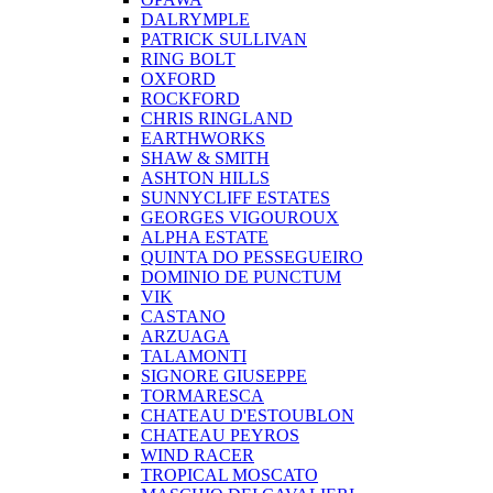
DALRYMPLE
PATRICK SULLIVAN
RING BOLT
OXFORD
ROCKFORD
CHRIS RINGLAND
EARTHWORKS
SHAW & SMITH
ASHTON HILLS
SUNNYCLIFF ESTATES
GEORGES VIGOUROUX
ALPHA ESTATE
QUINTA DO PESSEGUEIRO
DOMINIO DE PUNCTUM
VIK
CASTANO
ARZUAGA
TALAMONTI
SIGNORE GIUSEPPE
TORMARESCA
CHATEAU D'ESTOUBLON
CHATEAU PEYROS
WIND RACER
TROPICAL MOSCATO