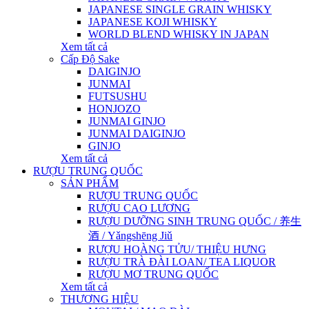
JAPANESE SINGLE GRAIN WHISKY
JAPANESE KOJI WHISKY
WORLD BLEND WHISKY IN JAPAN
Xem tất cả
Cấp Độ Sake
DAIGINJO
JUNMAI
FUTSUSHU
HONJOZO
JUNMAI GINJO
JUNMAI DAIGINJO
GINJO
Xem tất cả
RƯỢU TRUNG QUỐC
SẢN PHẨM
RƯỢU TRUNG QUỐC
RƯỢU CAO LƯƠNG
RƯỢU DƯỠNG SINH TRUNG QUỐC / 养生
酒 / Yǎngshēng Jiǔ
RƯỢU HOÀNG TỬU/ THIỆU HƯNG
RƯỢU TRÀ ĐÀI LOAN/ TEA LIQUOR
RƯỢU MƠ TRUNG QUỐC
Xem tất cả
THƯƠNG HIỆU