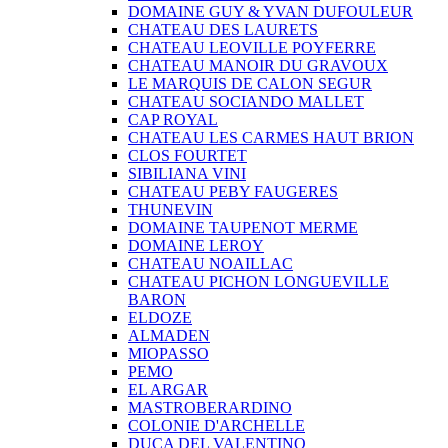
DOMAINE GUY & YVAN DUFOULEUR
CHATEAU DES LAURETS
CHATEAU LEOVILLE POYFERRE
CHATEAU MANOIR DU GRAVOUX
LE MARQUIS DE CALON SEGUR
CHATEAU SOCIANDO MALLET
CAP ROYAL
CHATEAU LES CARMES HAUT BRION
CLOS FOURTET
SIBILIANA VINI
CHATEAU PEBY FAUGERES
THUNEVIN
DOMAINE TAUPENOT MERME
DOMAINE LEROY
CHATEAU NOAILLAC
CHATEAU PICHON LONGUEVILLE
BARON
ELDOZE
ALMADEN
MIOPASSO
PEMO
EL ARGAR
MASTROBERARDINO
COLONIE D'ARCHELLE
DUCA DEL VALENTINO