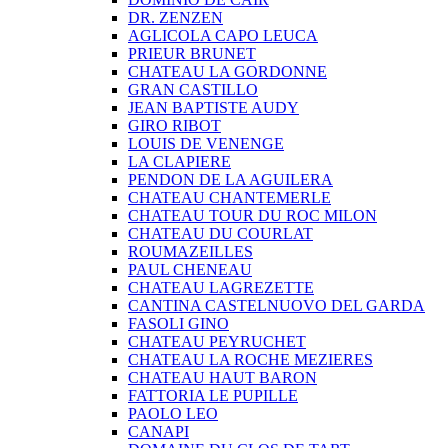
DR. ZENZEN
AGLICOLA CAPO LEUCA
PRIEUR BRUNET
CHATEAU LA GORDONNE
GRAN CASTILLO
JEAN BAPTISTE AUDY
GIRO RIBOT
LOUIS DE VENENGE
LA CLAPIERE
PENDON DE LA AGUILERA
CHATEAU CHANTEMERLE
CHATEAU TOUR DU ROC MILON
CHATEAU DU COURLAT
ROUMAZEILLES
PAUL CHENEAU
CHATEAU LAGREZETTE
CANTINA CASTELNUOVO DEL GARDA
FASOLI GINO
CHATEAU PEYRUCHET
CHATEAU LA ROCHE MEZIERES
CHATEAU HAUT BARON
FATTORIA LE PUPILLE
PAOLO LEO
CANAPI