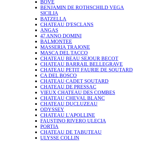
BOVE
BENJAMIN DE ROTHSCHILD VEGA
SICILIA
BATZELLA
CHATEAU D'ESCLANS
ANGAS
47 ANNO DOMINI
BALMONTEE
MASSERIA TRAJONE
MASCA DEL TACCO
CHATEAU BEAU SEJOUR BECOT
CHATEAU BARRAIL BELLEGRAVE
CHATEAU PETIT FAURIE DE SOUTARD
CA DEL BOSCO
CHATEAU CADET SOUTARD
CHATEAU DE PRESSAC
VIEUX CHATEAU DES COMBES
CHATEAU CHEVAL BLANC
CHATEAU DUCLUZEAU
ODYSSEY
CHATEAU L'APOLLINE
FAUSTINO RIVERO ULECIA
PORTIA
CHATEAU DE TABUTEAU
ULYSSE COLLIN