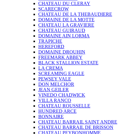
CHATEAU DU CLERAY
SCARECROW
CHATEAU DE LA THEBAUDIERE
DOMAINE DE LA MOTTE
CHATEAU LA GRAVIERE
CHATEAU GUIRAUD
DOMAINE AIN LORMA
TRAPICHE
HEREFORD
DOMAINE DROUHIN
FREEMARK ABBEY
BLACK STALLION ESTATE
LA CREMA
SCREAMING EAGLE
PEWSEY VALE
DON MELCHOR
JEAN GEILER
VINEDO CHADWICK
VILLA RANCO
CHATEAU ROUSSELLE
HUNDRED ARCE
BONNAIRE
CHATEAU BARRAIL SAINT ANDRE
CHATEAU BARRAIL DE BRISSON
CHATEAU PEYBONHOMME