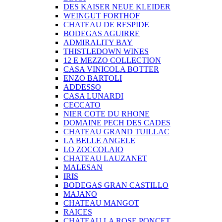
DES KAISER NEUE KLEIDER
WEINGUT FORTHOF
CHATEAU DE RESPIDE
BODEGAS AGUIRRE
ADMIRALITY BAY
THISTLEDOWN WINES
12 E MEZZO COLLECTION
CASA VINICOLA BOTTER
ENZO BARTOLI
ADDESSO
CASA LUNARDI
CECCATO
NIER COTE DU RHONE
DOMAINE PECH DES CADES
CHATEAU GRAND TUILLAC
LA BELLE ANGELE
LO ZOCCOLAIO
CHATEAU LAUZANET
MALESAN
IRIS
BODEGAS GRAN CASTILLO
MAJANO
CHATEAU MANGOT
RAICES
CHATEAU LA ROSE PONCET