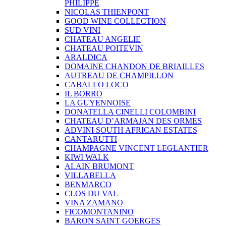
PHILIPPE
NICOLAS THIENPONT
GOOD WINE COLLECTION
SUD VINI
CHATEAU ANGELIE
CHATEAU POITEVIN
ARALDICA
DOMAINE CHANDON DE BRIAILLES
AUTREAU DE CHAMPILLON
CABALLO LOCO
IL BORRO
LA GUYENNOISE
DONATELLA CINELLI COLOMBINI
CHATEAU D’ARMAJAN DES ORMES
ADVINI SOUTH AFRICAN ESTATES
CANTARUTTI
CHAMPAGNE VINCENT LEGLANTIER
KIWI WALK
ALAIN BRUMONT
VILLABELLA
BENMARCO
CLOS DU VAL
VINA ZAMANO
FICOMONTANINO
BARON SAINT GOERGES