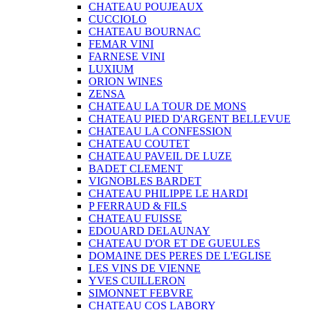
CHATEAU POUJEAUX
CUCCIOLO
CHATEAU BOURNAC
FEMAR VINI
FARNESE VINI
LUXIUM
ORION WINES
ZENSA
CHATEAU LA TOUR DE MONS
CHATEAU PIED D'ARGENT BELLEVUE
CHATEAU LA CONFESSION
CHATEAU COUTET
CHATEAU PAVEIL DE LUZE
BADET CLEMENT
VIGNOBLES BARDET
CHATEAU PHILIPPE LE HARDI
P FERRAUD & FILS
CHATEAU FUISSE
EDOUARD DELAUNAY
CHATEAU D'OR ET DE GUEULES
DOMAINE DES PERES DE L'EGLISE
LES VINS DE VIENNE
YVES CUILLERON
SIMONNET FEBVRE
CHATEAU COS LABORY