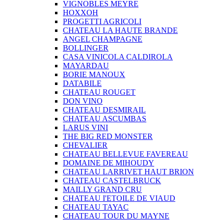
VIGNOBLES MEYRE
HOXXOH
PROGETTI AGRICOLI
CHATEAU LA HAUTE BRANDE
ANGEL CHAMPAGNE
BOLLINGER
CASA VINICOLA CALDIROLA
MAYARDAU
BORIE MANOUX
DATABILE
CHATEAU ROUGET
DON VINO
CHATEAU DESMIRAIL
CHATEAU ASCUMBAS
LARUS VINI
THE BIG RED MONSTER
CHEVALIER
CHATEAU BELLEVUE FAVEREAU
DOMAINE DE MIHOUDY
CHATEAU LARRIVET HAUT BRION
CHATEAU CASTELBRUCK
MAILLY GRAND CRU
CHATEAU I'ETOILE DE VIAUD
CHATEAU TAYAC
CHATEAU TOUR DU MAYNE