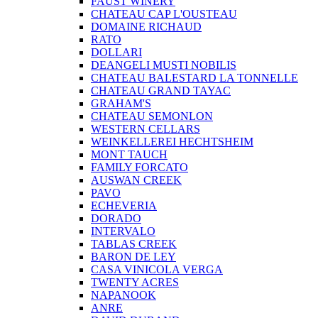
FAUST WINERY
CHATEAU CAP L'OUSTEAU
DOMAINE RICHAUD
RATO
DOLLARI
DEANGELI MUSTI NOBILIS
CHATEAU BALESTARD LA TONNELLE
CHATEAU GRAND TAYAC
GRAHAM'S
CHATEAU SEMONLON
WESTERN CELLARS
WEINKELLEREI HECHTSHEIM
MONT TAUCH
FAMILY FORCATO
AUSWAN CREEK
PAVO
ECHEVERIA
DORADO
INTERVALO
TABLAS CREEK
BARON DE LEY
CASA VINICOLA VERGA
TWENTY ACRES
NAPANOOK
ANRE