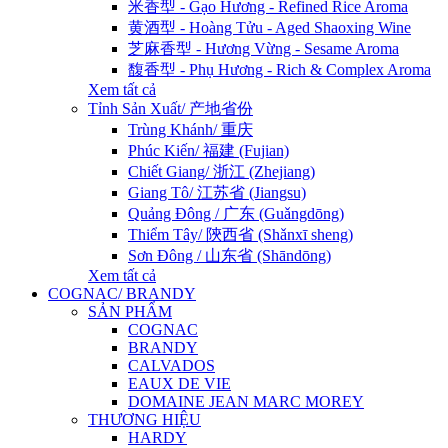
米香型 - Gạo Hương - Refined Rice Aroma
黄酒型 - Hoàng Tửu - Aged Shaoxing Wine
芝麻香型 - Hương Vừng - Sesame Aroma
馥香型 - Phụ Hương - Rich & Complex Aroma
Xem tất cả
Tỉnh Sản Xuất/ 产地省份
Trùng Khánh/ 重庆
Phúc Kiến/ 福建 (Fujian)
Chiết Giang/ 浙江 (Zhejiang)
Giang Tô/ 江苏省 (Jiangsu)
Quảng Đông / 广东 (Guǎngdōng)
Thiểm Tây/ 陝西省 (Shǎnxī sheng)
Sơn Đông / 山东省 (Shāndōng)
Xem tất cả
COGNAC/ BRANDY
SẢN PHẨM
COGNAC
BRANDY
CALVADOS
EAUX DE VIE
DOMAINE JEAN MARC MOREY
THƯƠNG HIỆU
HARDY