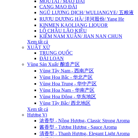
MOUTAI / MAO ĐÀI
CANG MAO ĐÀI
NGŨ LƯƠNG DỊCH/ WULIANGYE/ 五粮液
RƯỢU DƯƠNG HÀ/ 洋河股份/ Yang He
KINMEN KAOLIANG LIQUOR
LÔ CHÂU LÃO KIỆU
KIẾM NAM XUÂN/ JIAN NAN CHUN
Xem tất cả
XUẤT XỨ
TRUNG QUỐC
ĐÀI LOAN
Vùng Sản Xuất/ 酿造产区
Vùng Tây Nam - 西南产区
Vùng Hoa Bắc - 华北产区
Vùng Hoa Trung - 华中产区
Vùng Hoa Nam - 华南产区
Vùng Hoa Đông - 华东地区
Vùng Tây Bắc/ 西北地区
Xem tất cả
Hương Vị
浓香型 - Nồng Hương- Classic Strong Aroma
酱香型 - Tương Hương - Sauce Aroma
清香型 - Thanh Hương- Elegant Light Aroma