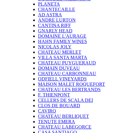
PLANETA
CHANTECAILLE
AD ASTRA
ANDRE LURTON
CANTINA RIFF
GNARLY HEAD
DOMAINE L'AURAGE
HAHN FAMILY WINES
NICOLAS JOLY
CHATEAU MERLET
VILLA SANTA MARTA
CHATEAU PUYGUERAUD
DOMAIN DUVEAU
CHATEAU CARBONNEAU
ODFIELL VINEYARDS
MAISON MALET ROQUEFORT
CHATEAU LES BERTRANDS
F. THIENPONT
CELLERS DE SCALA DEI
CLOS DE BOUARD
CAVIRO
CHATEAU BERLIQUET
TENUTE EMERA
CHATEAU LABEGORCE
CASA SANTIAGO