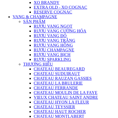
XO BRANDY
EXTRA OLD - XO COGNAC
RESERVE COGNAC
VANG & CHAMPAGNE
SẢN PHẨM
RƯỢU VANG NGỌT
RƯỢU VANG CƯỜNG HÓA
RƯỢU VANG ĐỎ
RƯỢU VANG TRẮNG
RƯỢU VANG HỒNG
RƯỢU CHAMPAGNE
RƯỢU VANG BỊCH
RƯỢU SPARKLING
THƯƠNG HIỆU
CHATEAU BEAUREGARD
CHATEAU SUDUIRAUT
CHATEAU RAUZAN GASSIES
CHATEAU LA BRULERIE
CHATEAU FERRANDE
CHATEAU MOULIN DE LA FAYE
VIEUX CHATEAU SAINT ANDRE
CHATEAU HYON LA FLEUR
CHATEAU TEYSSIER
CHATEAU HAUT ROCHER
CHATEAU MONTLABERT