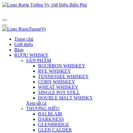
Trang chủ
Giới thiệu
Blog
RƯỢU WHISKY
SẢN PHẨM
BOURBON WHISKEY
RYE WHISKEY
TENNESSEE WHISKEY
CORN WHISKEY
WHEAT WHISKEY
SINGLE POT STILL
DOUBLE MALT WHISKY
Xem tất cả
THƯƠNG HIỆU
BALBLAIR
DARKNESS
GLENBRIDGE
GLEN CALDER