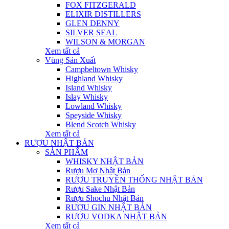
FOX FITZGERALD
ELIXIR DISTILLERS
GLEN DENNY
SILVER SEAL
WILSON & MORGAN
Xem tất cả
Vùng Sản Xuất
Campbeltown Whisky
Highland Whisky
Island Whisky
Islay Whisky
Lowland Whisky
Speyside Whisky
Blend Scotch Whisky
Xem tất cả
RƯỢU NHẬT BẢN
SẢN PHẨM
WHISKY NHẬT BẢN
Rượu Mơ Nhật Bản
RƯỢU TRUYỀN THỐNG NHẬT BẢN
Rượu Sake Nhật Bản
Rượu Shochu Nhật Bản
RƯỢU GIN NHẬT BẢN
RƯỢU VODKA NHẬT BẢN
Xem tất cả