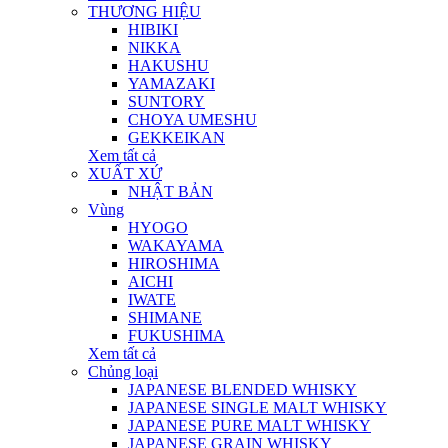
THƯƠNG HIỆU
HIBIKI
NIKKA
HAKUSHU
YAMAZAKI
SUNTORY
CHOYA UMESHU
GEKKEIKAN
Xem tất cả
XUẤT XỨ
NHẬT BẢN
Vùng
HYOGO
WAKAYAMA
HIROSHIMA
AICHI
IWATE
SHIMANE
FUKUSHIMA
Xem tất cả
Chủng loại
JAPANESE BLENDED WHISKY
JAPANESE SINGLE MALT WHISKY
JAPANESE PURE MALT WHISKY
JAPANESE GRAIN WHISKY