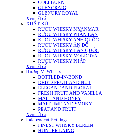
COLEBURN
GLENCRAIG
GLENURY ROYAL
Xem tất cả
XUẤT XỨ
RƯỢU WHISKY MYANMAR
RƯỢU WHISKY PHẦN LAN
RƯỢU WHISKY ANH QUỐC
RƯỢU WHISKY ẤN ĐỘ
RƯỢU WHISKY HÀN QUỐC
RƯỢU WHISKY MOLDOVA
RƯỢU WHISKY PHÁP
Xem tất cả
Hương Vị Whisky
BOTTLED-IN-BOND
DRIED FRUIT AND NUT
ELEGANT AND FLORAL
FRESH FRUIT AND VANILLA
MALT AND HONEY
MARITIME AND SMOKY
PEAT AND FRUIT
Xem tất cả
Independent Bottlings
FINEST WHISKY BERLIN
HUNTER LAING