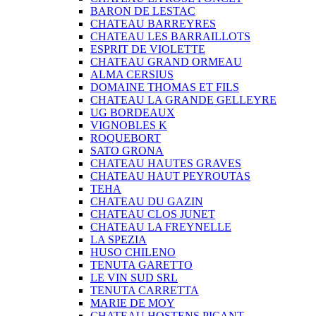
BARON DE LESTAC
CHATEAU BARREYRES
CHATEAU LES BARRAILLOTS
ESPRIT DE VIOLETTE
CHATEAU GRAND ORMEAU
ALMA CERSIUS
DOMAINE THOMAS ET FILS
CHATEAU LA GRANDE GELLEYRE
UG BORDEAUX
VIGNOBLES K
ROQUEBORT
SATO GRONA
CHATEAU HAUTES GRAVES
CHATEAU HAUT PEYROUTAS
TEHA
CHATEAU DU GAZIN
CHATEAU CLOS JUNET
CHATEAU LA FREYNELLE
LA SPEZIA
HUSO CHILENO
TENUTA GARETTO
LE VIN SUD SRL
TENUTA CARRETTA
MARIE DE MOY
CHATEAU HOSTENS PICANT