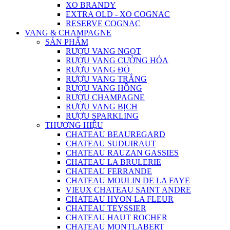
XO BRANDY
EXTRA OLD - XO COGNAC
RESERVE COGNAC
VANG & CHAMPAGNE
SẢN PHẨM
RƯỢU VANG NGỌT
RƯỢU VANG CƯỜNG HÓA
RƯỢU VANG ĐỎ
RƯỢU VANG TRẮNG
RƯỢU VANG HỒNG
RƯỢU CHAMPAGNE
RƯỢU VANG BỊCH
RƯỢU SPARKLING
THƯƠNG HIỆU
CHATEAU BEAUREGARD
CHATEAU SUDUIRAUT
CHATEAU RAUZAN GASSIES
CHATEAU LA BRULERIE
CHATEAU FERRANDE
CHATEAU MOULIN DE LA FAYE
VIEUX CHATEAU SAINT ANDRE
CHATEAU HYON LA FLEUR
CHATEAU TEYSSIER
CHATEAU HAUT ROCHER
CHATEAU MONTLABERT