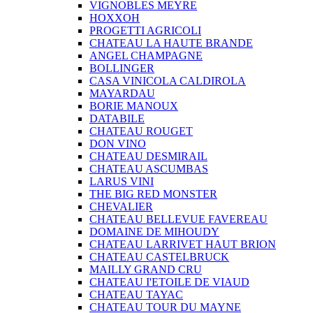
VIGNOBLES MEYRE
HOXXOH
PROGETTI AGRICOLI
CHATEAU LA HAUTE BRANDE
ANGEL CHAMPAGNE
BOLLINGER
CASA VINICOLA CALDIROLA
MAYARDAU
BORIE MANOUX
DATABILE
CHATEAU ROUGET
DON VINO
CHATEAU DESMIRAIL
CHATEAU ASCUMBAS
LARUS VINI
THE BIG RED MONSTER
CHEVALIER
CHATEAU BELLEVUE FAVEREAU
DOMAINE DE MIHOUDY
CHATEAU LARRIVET HAUT BRION
CHATEAU CASTELBRUCK
MAILLY GRAND CRU
CHATEAU I'ETOILE DE VIAUD
CHATEAU TAYAC
CHATEAU TOUR DU MAYNE