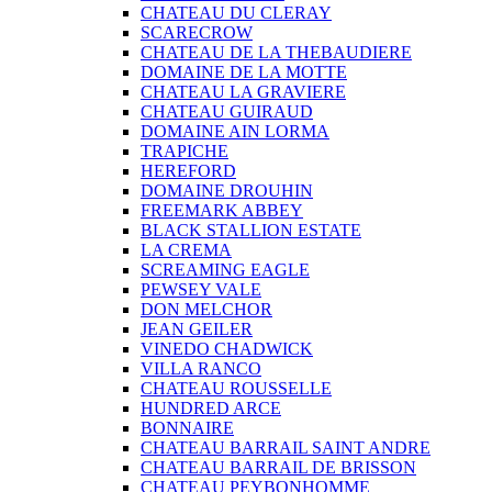
CHATEAU DU CLERAY
SCARECROW
CHATEAU DE LA THEBAUDIERE
DOMAINE DE LA MOTTE
CHATEAU LA GRAVIERE
CHATEAU GUIRAUD
DOMAINE AIN LORMA
TRAPICHE
HEREFORD
DOMAINE DROUHIN
FREEMARK ABBEY
BLACK STALLION ESTATE
LA CREMA
SCREAMING EAGLE
PEWSEY VALE
DON MELCHOR
JEAN GEILER
VINEDO CHADWICK
VILLA RANCO
CHATEAU ROUSSELLE
HUNDRED ARCE
BONNAIRE
CHATEAU BARRAIL SAINT ANDRE
CHATEAU BARRAIL DE BRISSON
CHATEAU PEYBONHOMME