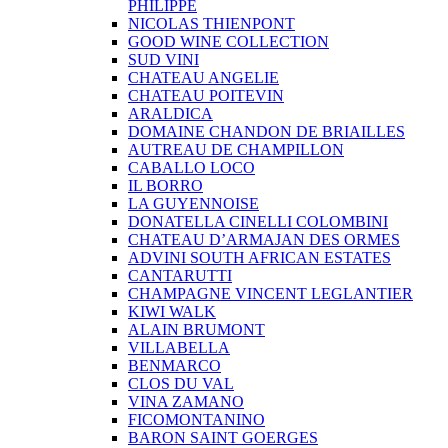
PHILIPPE
NICOLAS THIENPONT
GOOD WINE COLLECTION
SUD VINI
CHATEAU ANGELIE
CHATEAU POITEVIN
ARALDICA
DOMAINE CHANDON DE BRIAILLES
AUTREAU DE CHAMPILLON
CABALLO LOCO
IL BORRO
LA GUYENNOISE
DONATELLA CINELLI COLOMBINI
CHATEAU D’ARMAJAN DES ORMES
ADVINI SOUTH AFRICAN ESTATES
CANTARUTTI
CHAMPAGNE VINCENT LEGLANTIER
KIWI WALK
ALAIN BRUMONT
VILLABELLA
BENMARCO
CLOS DU VAL
VINA ZAMANO
FICOMONTANINO
BARON SAINT GOERGES