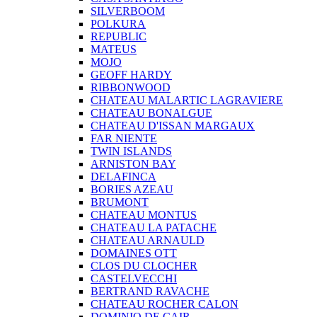
SILVERBOOM
POLKURA
REPUBLIC
MATEUS
MOJO
GEOFF HARDY
RIBBONWOOD
CHATEAU MALARTIC LAGRAVIERE
CHATEAU BONALGUE
CHATEAU D'ISSAN MARGAUX
FAR NIENTE
TWIN ISLANDS
ARNISTON BAY
DELAFINCA
BORIES AZEAU
BRUMONT
CHATEAU MONTUS
CHATEAU LA PATACHE
CHATEAU ARNAULD
DOMAINES OTT
CLOS DU CLOCHER
CASTELVECCHI
BERTRAND RAVACHE
CHATEAU ROCHER CALON
DOMINIO DE CAIR