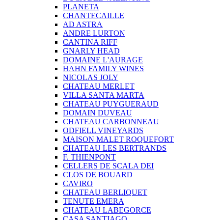
PLANETA
CHANTECAILLE
AD ASTRA
ANDRE LURTON
CANTINA RIFF
GNARLY HEAD
DOMAINE L'AURAGE
HAHN FAMILY WINES
NICOLAS JOLY
CHATEAU MERLET
VILLA SANTA MARTA
CHATEAU PUYGUERAUD
DOMAIN DUVEAU
CHATEAU CARBONNEAU
ODFIELL VINEYARDS
MAISON MALET ROQUEFORT
CHATEAU LES BERTRANDS
F. THIENPONT
CELLERS DE SCALA DEI
CLOS DE BOUARD
CAVIRO
CHATEAU BERLIQUET
TENUTE EMERA
CHATEAU LABEGORCE
CASA SANTIAGO