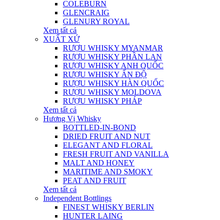
COLEBURN
GLENCRAIG
GLENURY ROYAL
Xem tất cả
XUẤT XỨ
RƯỢU WHISKY MYANMAR
RƯỢU WHISKY PHẦN LAN
RƯỢU WHISKY ANH QUỐC
RƯỢU WHISKY ẤN ĐỘ
RƯỢU WHISKY HÀN QUỐC
RƯỢU WHISKY MOLDOVA
RƯỢU WHISKY PHÁP
Xem tất cả
Hương Vị Whisky
BOTTLED-IN-BOND
DRIED FRUIT AND NUT
ELEGANT AND FLORAL
FRESH FRUIT AND VANILLA
MALT AND HONEY
MARITIME AND SMOKY
PEAT AND FRUIT
Xem tất cả
Independent Bottlings
FINEST WHISKY BERLIN
HUNTER LAING