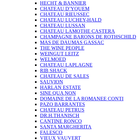
HECHT & BANNIER
CHATEAU D’YQUEM
CHATEAU RIEUSSEC
CHATEAU LUCHEY-HALD
CHATEAU LUSSAN
CHATEAU LAMOTHE CASTERA
CHAMPAGNE BARONS DE ROTHSCHILD
MAS DE DAUMAS GASSAC
THE WINE PEOPLE
WEINGUT LEITZ
WELMOED
CHATEAU LAPLAGNE
RIB SHACK
CHATEAU DE SALES
SAUVION
HARLAN ESTATE
SINE QUA NON
DOMAINE DE LA ROMANEE CONTI
PAZO BARRANTES
CHATEAU PETRUS
DR.H.THANISCH
CANTINE RONCO
SANTA MARGHERITA
FALESCO
VIEUX VAUVERT