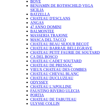
BOVE
BENJAMIN DE ROTHSCHILD VEGA
SICILIA
BATZELLA
CHATEAU D'ESCLANS
ANGAS
47 ANNO DOMINI
BALMONTEE
MASSERIA TRAJONE
MASCA DEL TACCO
CHATEAU BEAU SEJOUR BECOT
CHATEAU BARRAIL BELLEGRAVE
CHATEAU PETIT FAURIE DE SOUTARD
CA DEL BOSCO
CHATEAU CADET SOUTARD
CHATEAU DE PRESSAC
VIEUX CHATEAU DES COMBES
CHATEAU CHEVAL BLANC
CHATEAU DUCLUZEAU
ODYSSEY
CHATEAU L'APOLLINE
FAUSTINO RIVERO ULECIA
PORTIA
CHATEAU DE TABUTEAU
ULYSSE COLLIN