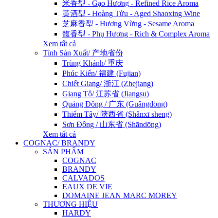
米香型 - Gạo Hương - Refined Rice Aroma
黄酒型 - Hoàng Tửu - Aged Shaoxing Wine
芝麻香型 - Hương Vừng - Sesame Aroma
馥香型 - Phụ Hương - Rich & Complex Aroma
Xem tất cả
Tỉnh Sản Xuất/ 产地省份
Trùng Khánh/ 重庆
Phúc Kiến/ 福建 (Fujian)
Chiết Giang/ 浙江 (Zhejiang)
Giang Tô/ 江苏省 (Jiangsu)
Quảng Đông / 广东 (Guǎngdōng)
Thiểm Tây/ 陝西省 (Shǎnxī sheng)
Sơn Đông / 山东省 (Shāndōng)
Xem tất cả
COGNAC/ BRANDY
SẢN PHẨM
COGNAC
BRANDY
CALVADOS
EAUX DE VIE
DOMAINE JEAN MARC MOREY
THƯƠNG HIỆU
HARDY