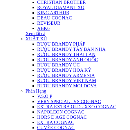
CHRISTIAN BROTHER
ROYAL DIAMANT XO
KING ARTHUR
DEAU COGNAC
REVISEUR
ABK6
Xem tất cả
XUẤT XỨ
RƯỢU BRANDY PHÁP
RƯỢU BRANDY TÂY BAN NHA
RƯỢU BRANDY THÁI LAN
RƯỢU BRANDY ANH QUỐC
RƯỢU BRANDY ÚC
RƯỢU BRANDY HOA KỲ
RƯỢU BRANDY ARMENIA
RƯỢU BRANDY VIỆT NAM
RƯỢU BRANDY MOLDOVA
Phân Hạng
V.S.O.P
VERY SPECIAL - VS COGNAC
EXTRA EXTRA OLD - XXO COGNAC
NAPOLEON COGNAC
HORS D'AGE COGNAC
EXTRA COGNAC
CUVÉE COGNAC