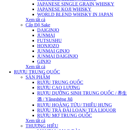
JAPANESE SINGLE GRAIN WHISKY
JAPANESE KOJI WHISKY
WORLD BLEND WHISKY IN JAPAN
Xem tất cả
Cấp Độ Sake
DAIGINJO
JUNMAI
FUTSUSHU
HONJOZO
JUNMAI GINJO
JUNMAI DAIGINJO
GINJO
Xem tất cả
RƯỢU TRUNG QUỐC
SẢN PHẨM
RƯỢU TRUNG QUỐC
RƯỢU CAO LƯƠNG
RƯỢU DƯỠNG SINH TRUNG QUỐC / 养生
酒 / Yǎngshēng Jiǔ
RƯỢU HOÀNG TỬU/ THIỆU HƯNG
RƯỢU TRÀ ĐÀI LOAN/ TEA LIQUOR
RƯỢU MƠ TRUNG QUỐC
Xem tất cả
THƯƠNG HIỆU