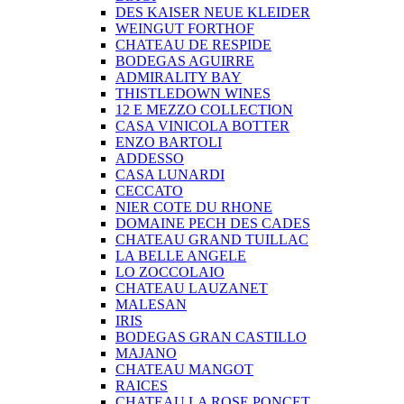
DES KAISER NEUE KLEIDER
WEINGUT FORTHOF
CHATEAU DE RESPIDE
BODEGAS AGUIRRE
ADMIRALITY BAY
THISTLEDOWN WINES
12 E MEZZO COLLECTION
CASA VINICOLA BOTTER
ENZO BARTOLI
ADDESSO
CASA LUNARDI
CECCATO
NIER COTE DU RHONE
DOMAINE PECH DES CADES
CHATEAU GRAND TUILLAC
LA BELLE ANGELE
LO ZOCCOLAIO
CHATEAU LAUZANET
MALESAN
IRIS
BODEGAS GRAN CASTILLO
MAJANO
CHATEAU MANGOT
RAICES
CHATEAU LA ROSE PONCET