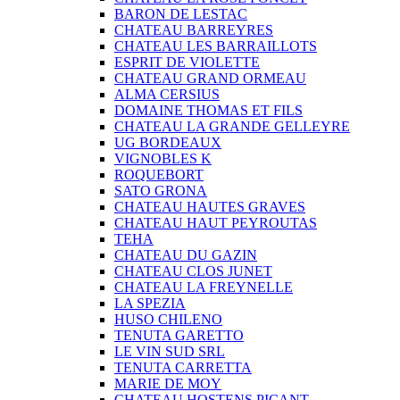
BARON DE LESTAC
CHATEAU BARREYRES
CHATEAU LES BARRAILLOTS
ESPRIT DE VIOLETTE
CHATEAU GRAND ORMEAU
ALMA CERSIUS
DOMAINE THOMAS ET FILS
CHATEAU LA GRANDE GELLEYRE
UG BORDEAUX
VIGNOBLES K
ROQUEBORT
SATO GRONA
CHATEAU HAUTES GRAVES
CHATEAU HAUT PEYROUTAS
TEHA
CHATEAU DU GAZIN
CHATEAU CLOS JUNET
CHATEAU LA FREYNELLE
LA SPEZIA
HUSO CHILENO
TENUTA GARETTO
LE VIN SUD SRL
TENUTA CARRETTA
MARIE DE MOY
CHATEAU HOSTENS PICANT