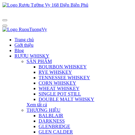
Trang chủ
Giới thiệu
Blog
RƯỢU WHISKY
SẢN PHẨM
BOURBON WHISKEY
RYE WHISKEY
TENNESSEE WHISKEY
CORN WHISKEY
WHEAT WHISKEY
SINGLE POT STILL
DOUBLE MALT WHISKY
Xem tất cả
THƯƠNG HIỆU
BALBLAIR
DARKNESS
GLENBRIDGE
GLEN CALDER