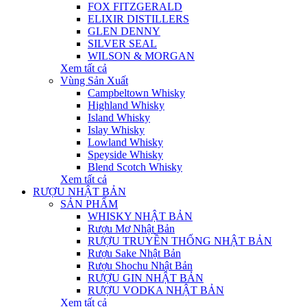
FOX FITZGERALD
ELIXIR DISTILLERS
GLEN DENNY
SILVER SEAL
WILSON & MORGAN
Xem tất cả
Vùng Sản Xuất
Campbeltown Whisky
Highland Whisky
Island Whisky
Islay Whisky
Lowland Whisky
Speyside Whisky
Blend Scotch Whisky
Xem tất cả
RƯỢU NHẬT BẢN
SẢN PHẨM
WHISKY NHẬT BẢN
Rượu Mơ Nhật Bản
RƯỢU TRUYỀN THỐNG NHẬT BẢN
Rượu Sake Nhật Bản
Rượu Shochu Nhật Bản
RƯỢU GIN NHẬT BẢN
RƯỢU VODKA NHẬT BẢN
Xem tất cả