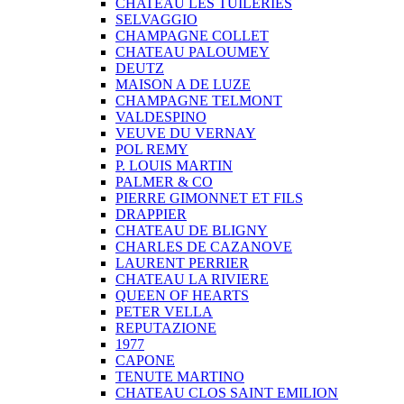
CHATEAU LES TUILERIES
SELVAGGIO
CHAMPAGNE COLLET
CHATEAU PALOUMEY
DEUTZ
MAISON A DE LUZE
CHAMPAGNE TELMONT
VALDESPINO
VEUVE DU VERNAY
POL REMY
P. LOUIS MARTIN
PALMER & CO
PIERRE GIMONNET ET FILS
DRAPPIER
CHATEAU DE BLIGNY
CHARLES DE CAZANOVE
LAURENT PERRIER
CHATEAU LA RIVIERE
QUEEN OF HEARTS
PETER VELLA
REPUTAZIONE
1977
CAPONE
TENUTE MARTINO
CHATEAU CLOS SAINT EMILION