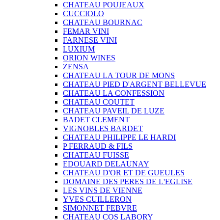
CHATEAU POUJEAUX
CUCCIOLO
CHATEAU BOURNAC
FEMAR VINI
FARNESE VINI
LUXIUM
ORION WINES
ZENSA
CHATEAU LA TOUR DE MONS
CHATEAU PIED D'ARGENT BELLEVUE
CHATEAU LA CONFESSION
CHATEAU COUTET
CHATEAU PAVEIL DE LUZE
BADET CLEMENT
VIGNOBLES BARDET
CHATEAU PHILIPPE LE HARDI
P FERRAUD & FILS
CHATEAU FUISSE
EDOUARD DELAUNAY
CHATEAU D'OR ET DE GUEULES
DOMAINE DES PERES DE L'EGLISE
LES VINS DE VIENNE
YVES CUILLERON
SIMONNET FEBVRE
CHATEAU COS LABORY