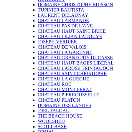
DOMAINE CHRISTOPHE BUISSON
TUPINIER BAUTISTA
LAURENT DELAUNAY
CHATEAU LARMANDE
CHATEAU PAS DE L'ANE
CHATEAU HAUT SAINT BRICE
CHATEAU LILIAN LADOUYS
JOSEPH VERDIER
CHATEAU DE VALOIS
CHATEAU LA GARENNE
CHATEAU GRAND PUY DUCASSE
CHATEAU HAUT BAGES LIBERAL
CHATEAU LAROSE TRINTAUDON
CHATEAU SAINT CHRISTOPHE
CHATEAU LA GURGUE
CHATEAU ROC
CHATEAU MONT PERAT
CHATEAU PIERROUSSELLE
CHATEAU PLATON
DOMAINE DES LANDES
JOEL TALUAU
THE BEACH HOUSE
WOOLSHED
SCOTT BASE
OPAWA