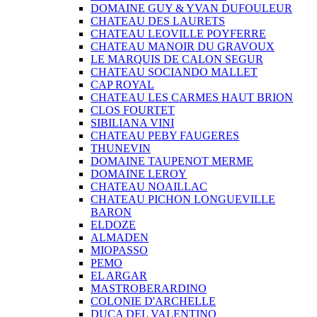
DOMAINE GUY & YVAN DUFOULEUR
CHATEAU DES LAURETS
CHATEAU LEOVILLE POYFERRE
CHATEAU MANOIR DU GRAVOUX
LE MARQUIS DE CALON SEGUR
CHATEAU SOCIANDO MALLET
CAP ROYAL
CHATEAU LES CARMES HAUT BRION
CLOS FOURTET
SIBILIANA VINI
CHATEAU PEBY FAUGERES
THUNEVIN
DOMAINE TAUPENOT MERME
DOMAINE LEROY
CHATEAU NOAILLAC
CHATEAU PICHON LONGUEVILLE
BARON
ELDOZE
ALMADEN
MIOPASSO
PEMO
EL ARGAR
MASTROBERARDINO
COLONIE D'ARCHELLE
DUCA DEL VALENTINO