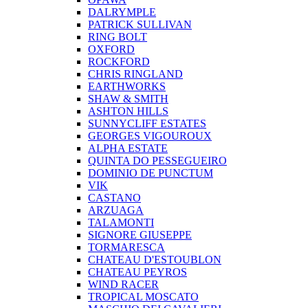
DALRYMPLE
PATRICK SULLIVAN
RING BOLT
OXFORD
ROCKFORD
CHRIS RINGLAND
EARTHWORKS
SHAW & SMITH
ASHTON HILLS
SUNNYCLIFF ESTATES
GEORGES VIGOUROUX
ALPHA ESTATE
QUINTA DO PESSEGUEIRO
DOMINIO DE PUNCTUM
VIK
CASTANO
ARZUAGA
TALAMONTI
SIGNORE GIUSEPPE
TORMARESCA
CHATEAU D'ESTOUBLON
CHATEAU PEYROS
WIND RACER
TROPICAL MOSCATO