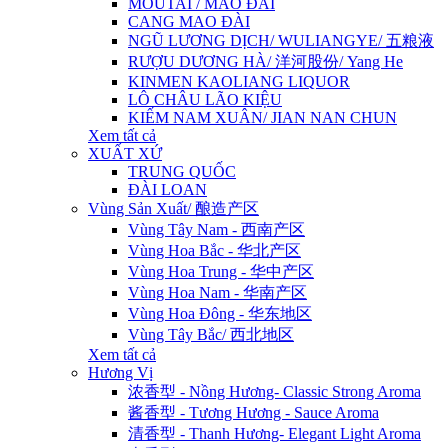
MOUTAI / MAO ĐÀI
CANG MAO ĐÀI
NGŨ LƯƠNG DỊCH/ WULIANGYE/ 五粮液
RƯỢU DƯƠNG HÀ/ 洋河股份/ Yang He
KINMEN KAOLIANG LIQUOR
LÔ CHÂU LÃO KIỆU
KIẾM NAM XUÂN/ JIAN NAN CHUN
Xem tất cả
XUẤT XỨ
TRUNG QUỐC
ĐÀI LOAN
Vùng Sản Xuất/ 酿造产区
Vùng Tây Nam - 西南产区
Vùng Hoa Bắc - 华北产区
Vùng Hoa Trung - 华中产区
Vùng Hoa Nam - 华南产区
Vùng Hoa Đông - 华东地区
Vùng Tây Bắc/ 西北地区
Xem tất cả
Hương Vị
浓香型 - Nồng Hương- Classic Strong Aroma
酱香型 - Tương Hương - Sauce Aroma
清香型 - Thanh Hương- Elegant Light Aroma