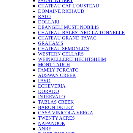
FAUST WINERY
CHATEAU CAP L'OUSTEAU
DOMAINE RICHAUD
RATO
DOLLARI
DEANGELI MUSTI NOBILIS
CHATEAU BALESTARD LA TONNELLE
CHATEAU GRAND TAYAC
GRAHAM'S
CHATEAU SEMONLON
WESTERN CELLARS
WEINKELLEREI HECHTSHEIM
MONT TAUCH
FAMILY FORCATO
AUSWAN CREEK
PAVO
ECHEVERIA
DORADO
INTERVALO
TABLAS CREEK
BARON DE LEY
CASA VINICOLA VERGA
TWENTY ACRES
NAPANOOK
ANRE