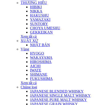
THƯƠNG HIỆU
HIBIKI
NIKKA
HAKUSHU
YAMAZAKI
SUNTORY
CHOYA UMESHU
GEKKEIKAN
Xem tất cả
XUẤT XỨ
NHẬT BẢN
Vùng
HYOGO
WAKAYAMA
HIROSHIMA
AICHI
IWATE
SHIMANE
FUKUSHIMA
Xem tất cả
Chủng loại
JAPANESE BLENDED WHISKY
JAPANESE SINGLE MALT WHISKY
JAPANESE PURE MALT WHISKY
JAPANESE GRAIN WHISKY